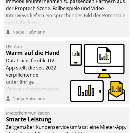
Immobilienunternehmen zu passenden Partnern aus
der Proptech-Szene. Fallbeispiele und Video-
Interviews liefern ein sprechendes Bild der Potenziale
und Fähigkeiten.
Nadja Hußmann
UVI-App
Warm auf die Hand
Datatrains flexible UVI-
App stellt die seit 2022
verpflichtende
unterjährige
Verbrauchsinformation
schnell, zuverlässig und
Nadja Hußmann
leicht bekömmlich bereit:
Die monatlichen
Mieterkommunikation
Mitteilungen zum
Smarte Leistung
Heizungs- und
Zeitgemäßer Kundenservice umfasst eine Mieter-App,
Wasserverbrauch gehen