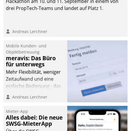
Hackathon am 10. und 11. September in einem von
drei PropTech-Teams und landet auf Platz 1.
Andreas Lerchner
Mobile Kunden- und
Objektbetreuung
meravis: Das Büro
für unterwegs
Mehr Flexibilität, weniger
Zeitaufwand und eine
einfache Bedienung - das
verspricht das aktuelle
Andreas Lerchner
Cockpit für mobile
Mitarbeiter von
Mieter-App
Datatrain. Die meravis
Alles dabei: Die neue
Wohnungsbau- und
SWSG-MieterApp
Immobilien GmbH hat