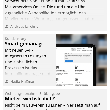
ServicePortal von Grund auf mit Datatrains
Mieterservices Online. Die rund um die Uhr
zugängliche Webapplikation ermöglicht den
Mitgliedern der Wohnungs­bau­genossenschaft die
Kontaktaufnahme per Smartphone, Tablet oder PC.
Andreas Lerchner
Kundenstory
Smart gemanagt
Mit neuen SAP-
integrierten Lösungen
und einheitlichen
Prozessen ist das
Immobilienmanagement
der Bayerischen
Nadja Hußmann
Versorgungskammer im
Ressort Kapitalanlage für
Wohnungsabnahme & -übergabe
künftige Aufgaben und
Mieter, wechsle dich?
Herausforderungen
Nicht beim Bauverein zu Lünen – hier setzt man auf
gerüstet.