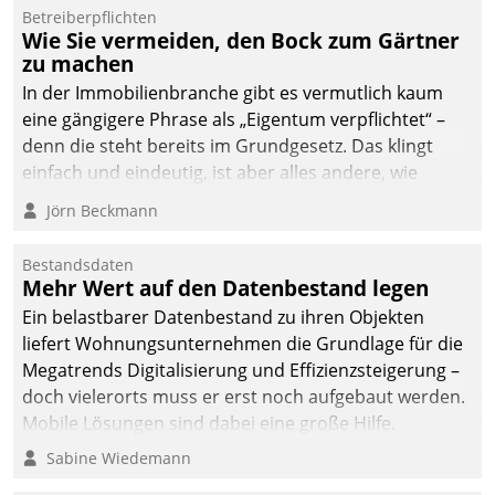
dafür ein Team
Betreiberpflichten
Wie Sie vermeiden, den Bock zum Gärtner
bestehend aus
zu machen
Wohnungsunternehmen
und PropTech.
In der Immobilienbranche gibt es vermutlich kaum
eine gängigere Phrase als „Eigentum verpflichtet“ –
denn die steht bereits im Grundgesetz. Das klingt
einfach und eindeutig, ist aber alles andere, wie
Branchenbeschäftigte wissen. Denn mit der
Jörn Beckmann
Verantwortung folgen Verpflichtungen.
Bestandsdaten
Mehr Wert auf den Datenbestand legen
Ein belastbarer Datenbestand zu ihren Objekten
liefert Wohnungsunternehmen die Grundlage für die
Megatrends Digitalisierung und Effizienzsteigerung –
doch vielerorts muss er erst noch aufgebaut werden.
Mobile Lösungen sind dabei eine große Hilfe.
Sabine Wiedemann