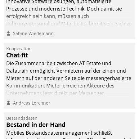
innovative Softwarelösungen, automatisierte
die Bereitschaft, sich zu überprüfen, zu hinterfragen
Prozesse und modernste Technik. Doch damit sie
und zu verändern.
erfolgreich sein kann, müssen auch
Führungspersonal und Mitarbeiter bereit sein, sich zu
verändern und anzupassen, sonst werden sie an ihr
Sabine Wiedemann
scheitern.
Kooperation
Chat-fit
Die Zusammenarbeit zwischen AT Estate und
Datatrain ermöglicht Vermietern auf der einen und
Mietern auf der anderen Seite die messengerbasierte
Kommunikation: Mieter erreichen Akteure des
Unternehmens jetzt direkt per Messenger,
Mitarbeiter oder Dienstleister empfangen oder
Andreas Lerchner
versenden die Nachrichten via Cockpit.
Bestandsdaten
Bestand in der Hand
Mobiles Bestandsdatenmanagement schließt