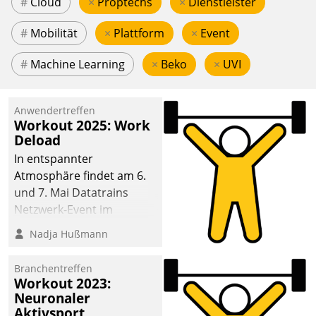
#
Cloud
×
Proptechs
×
Dienstleister
#
Mobilität
×
Plattform
×
Event
#
Machine Learning
×
Beko
×
UVI
Anwendertreffen
Workout 2025: Work
Deload
In entspannter
Atmosphäre findet am 6.
und 7. Mai Datatrains
Netzwerk-Event im
Kunden- und Partnerkreis
Nadja Hußmann
statt. Zentrale Frage: Wie
lassen sich
Branchentreffen
Mammutprojekte
Workout 2023:
meistern und Workloads
Neuronaler
Aktivsport
wuppen – bei zunehmend