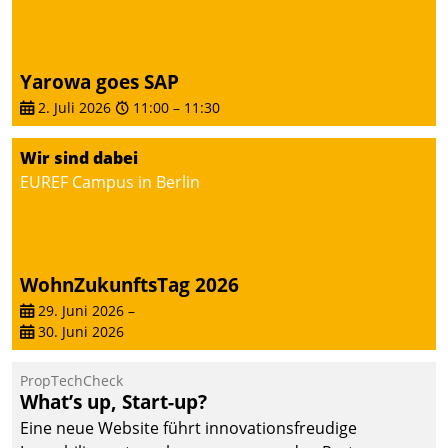
Dialogführung ermöglicht
dem externen
Serviceteam, Anrufe von
Yarowa goes SAP
Mietenden zügiger und
2. Juli 2026
11:00
–
11:30
effizienter zu bearbeiten.
Wir sind dabei
EUREF Campus in Berlin
WohnZukunftsTag 2026
29. Juni 2026
–
30. Juni 2026
PropTechCheck
What’s up, Start-up?
Eine neue Website führt innovationsfreudige