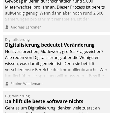
Gewobag in Berlin durchschnittlich rund 5.000
Mieterwechsel pro Jahr an. Dieser Prozess ist bereits
aufwendig genug. Wenn dann aber noch rund 2.500
Sanierungen pro Jahr mit reinspielen, ist der
Betreuungs- und Organisationsaufwand immens. Im
Andreas Lerchner
Rahmen ihrer Digitalisierungsstrategie hat das
kommunale Wohnungsbauunternehmen daher
Digitalisierung
gemeinsam mit der Berliner Datatrain GmbH den
Digitalisierung bedeutet Veränderung
Teilprozess der Objektsanierung digitalisiert.
Heilsversprechen, Modewort, großes Fragezeichen?
Alle reden von Digitalisierung, aber die Wenigsten
wissen, was damit gemeint ist. Denn sie betrifft
verschiedenste Bereiche der Immobilienbranche: Wer
fundiert über sie sprechen will, muss zuerst Begriffe
klären. Ein Aspekt ist die betriebliche Optimierung:
Sabine Wiedemann
Moderne Softwarelösungen ermöglichen große
Einsparungen durch optimierte und automatisierte
Digitalisierung
Prozesse. Doch man darf nicht zu viel erwarten: Allein
Da hilft die beste Software nichts
mit der Einführung einer neuen Software ist es nicht
Geht es um Digitalisierung, denken viele zuerst an
getan. Die Digitalisierung erfordert von Unternehmen