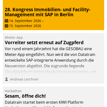
28. Kongress Immobilien- und Facility-
Management mit SAP in Berlin
14. September 2026
–
15. September 2026
Mieter-App
Vorreiter setzt erneut auf Zugpferd
Vor rund einem Jahrzehnt hat die GESOBAU eine
Mieter-App eingeführt. Nun wird die von Datatrain
entwickelte SAP-integrierte Anwendung durch die
Neuversion abgelöst. Die zugrunde liegende
Cloudplattform bietet ideale Voraussetzungen, um
die Funktionalität der App zu erweitern und weitere
Andreas Lerchner
innovative Apps, auch von Drittanbietern, in SAP zu
integrieren.
Hackathon
Sesam, öffne dich!
Datatrain startet beim ersten KIWI Platform