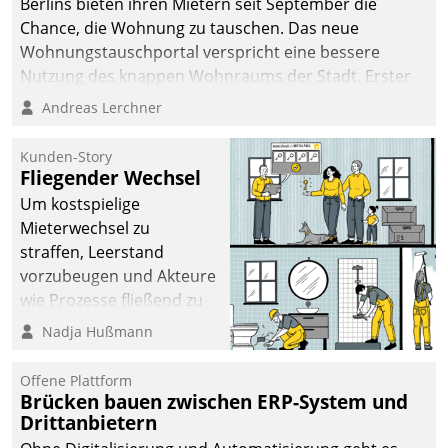
Berlins bieten ihren Mietern seit September die
Chance, die Wohnung zu tauschen. Das neue
Wohnungstauschportal verspricht eine bessere
Nutzung des knappen Wohnraums der Stadt. Erster
Anwendungsfall für Datatrains Lösung API-Hub mit
Andreas Lerchner
Schnittstellen zu den ERP-Systemen der
Unternehmen.
Kunden-Story
Fliegender Wechsel
Um kostspielige
Mieterwechsel zu
straffen, Leerstand
vorzubeugen und Akteure
wie Prozesse fließend zu
vernetzen, nutzt die
Nadja Hußmann
Berliner Gewobag seit
Jahresbeginn eine
Offene Plattform
Überblick, Einsicht und
Brücken bauen zwischen ERP-System und
Drittanbietern
Eingriff bietende Lösung.
Zur Entwicklung setzte