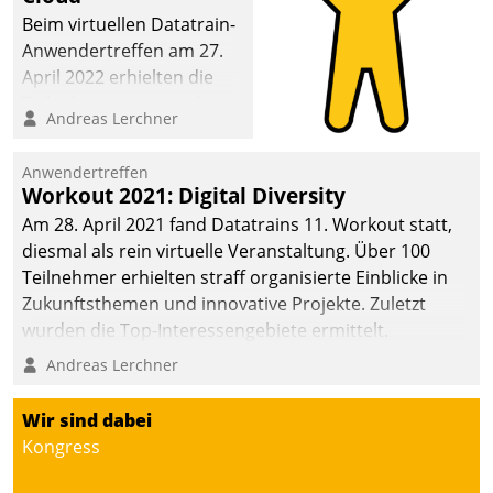
Beim virtuellen Datatrain-
Anwendertreffen am 27.
April 2022 erhielten die
Teilnehmerinnen und
Andreas Lerchner
Teilnehmer kurzweilige
Einblicke in innovative
Anwendertreffen
Cloud-Strategien und -
Workout 2021: Digital Diversity
Lösungen mit hohem
Am 28. April 2021 fand Datatrains 11. Workout statt,
Zukunftspotenzial.
diesmal als rein virtuelle Veranstaltung. Über 100
Teilnehmer erhielten straff organisierte Einblicke in
Zukunftsthemen und innovative Projekte. Zuletzt
wurden die Top-Interessengebiete ermittelt.
Andreas Lerchner
Wir sind dabei
Kongress