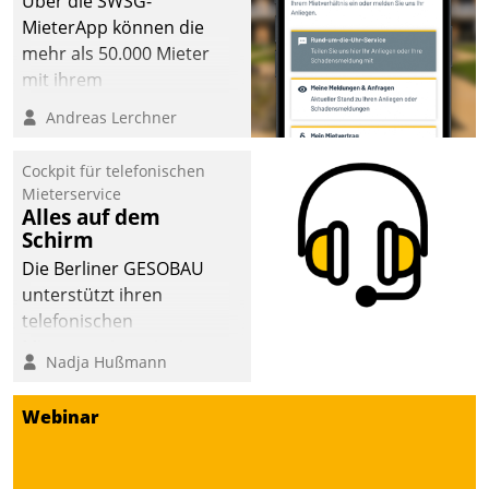
Über die SWSG-
sich dabei für den Betrieb
MieterApp können die
der Lösung über die SAP
mehr als 50.000 Mieter
Cloud Platform
mit ihrem
entschieden - als erstes
Wohnungsunternehmen
Andreas Lerchner
Unternehmen am
kommunizieren, auf dem
Wohnungsmarkt.
Laufenden bleiben, Daten
Cockpit für telefonischen
einsehen und ändern
Mieterservice
oder
Alles auf dem
Schirm
Schadensmeldungen
abgeben – rund um die
Die Berliner GESOBAU
Uhr.
unterstützt ihren
telefonischen
Mieterservice mit einem
Nadja Hußmann
digitalen Cockpit, das
situationsbezogen
Webinar
passende Fragen und
Schlagworte auswirft.
Eine intuitive