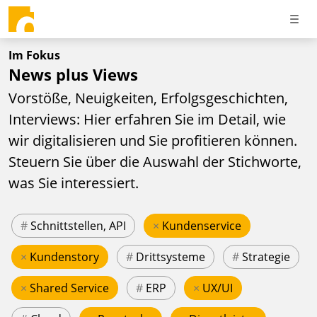
Im Fokus
News plus Views
Vorstöße, Neuigkeiten, Erfolgsgeschichten,
Interviews: Hier erfahren Sie im Detail, wie
wir digitalisieren und Sie profitieren können.
Steuern Sie über die Auswahl der Stichworte,
was Sie interessiert.
#
Schnittstellen, API
×
Kundenservice
×
Kundenstory
#
Drittsysteme
#
Strategie
×
Shared Service
#
ERP
×
UX/UI