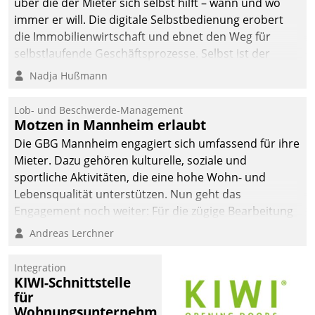
über die der Mieter sich selbst hilft – wann und wo
automatisiert, vollständig
immer er will. Die digitale Selbstbedienung erobert
und auf Wunsch über
die Immobilienwirtschaft und ebnet den Weg für
mehrere zuvor
selbstlaufende Geschäftsprozesse. Selbst ist der
festgelegte
Kunde und smart der Serviceanbieter.
Nadja Hußmann
Kommunikationswege bei
den Empfängern ein.
Lob- und Beschwerde-Management
Motzen in Mannheim erlaubt
Die GBG Mannheim engagiert sich umfassend für ihre
Mieter. Dazu gehören kulturelle, soziale und
sportliche Aktivitäten, die eine hohe Wohn- und
Lebensqualität unterstützen. Nun geht das
Engagement noch weiter: Für die zügige Bearbeitung
von Beschwerden – oder Lob – richtet das
Andreas Lerchner
Unternehmen mit Datatrains Applikation fürs Lob-
und Beschwerde-Management einen eigenen Kanal
Integration
ein.
KIWI-Schnittstelle
für
Wohnungsunternehmen