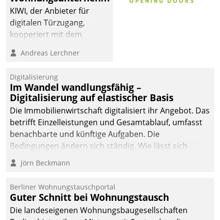
KIWI, der Anbieter für
digitalen Türzugang,
kooperiert mit dem
Beratungs- und
Andreas Lerchner
Softwareentwicklungshaus
Datatrain.
Digitalisierung
Im Wandel wandlungsfähig –
Digitalisierung auf elastischer Basis
Die Immobilienwirtschaft digitalisiert ihr Angebot. Das
betrifft Einzelleistungen und Gesamtablauf, umfasst
benachbarte und künftige Aufgaben. Die
Bedingungen ändern sich ständig. Wie lässt sich
technisch die Kontrolle wahren und zugleich Freiraum
Jörn Beckmann
fürs Wachsen öffnen?
Berliner Wohnungstauschportal
Guter Schnitt bei Wohnungstausch
Die landeseigenen Wohnungsbaugesellschaften