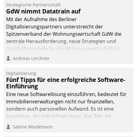
Strategische Partnerschaft
GdW nimmt Datatrain auf
Mit der Aufnahme des Berliner
Digitalisierungspartners unterstreicht der
Spitzenverband der Wohnungswirtschaft GdW die
zentrale Herausforderung, neue Strategien und
Geschäftsmodelle für die Wohnungswirtschaft zu
entwickeln.
Andreas Lerchner
Digitalisierung
Fünf Tipps für eine erfolgreiche Software-
Einführung
Eine neue Softwarelösung einzuführen, bedeutet für
Immobilienverwaltungen nicht nur finanziellen,
sondern auch personellen Aufwand. Es ist eine
Investition, die sich lohnen muss. Das Ziel: die
nachhaltige Optimierung der Geschäftsabläufe. Damit
Sabine Wiedemann
dieses Ziel erreicht wird, sollten einige Grundregeln