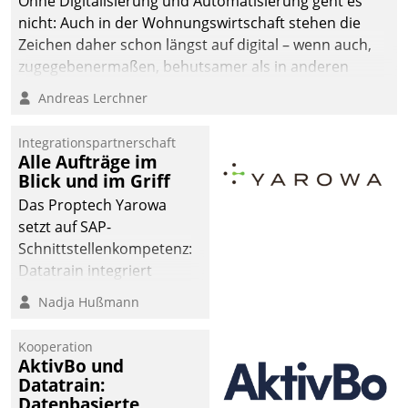
Ohne Digitalisierung und Automatisierung geht es
man auf
nicht: Auch in der Wohnungswirtschaft stehen die
Cloudtechnologie,
Zeichen daher schon längst auf digital – wenn auch,
bewährte und Startup-
zugegebenermaßen, behutsamer als in anderen
Partner sowie erstmals
Branchen.
Andreas Lerchner
agile Projektmethoden.
Integrationspartnerschaft
Alle Aufträge im
Blick und im Griff
Das Proptech Yarowa
setzt auf SAP-
Schnittstellenkompetenz:
Datatrain integriert
Yarowas Portal zur
Nadja Hußmann
Vergabe und Verwaltung
von Aufträgen der
Kooperation
operativen
AktivBo und
Instandhaltung in die
Datatrain:
Datenbasierte
SAP-Systemlandschaft