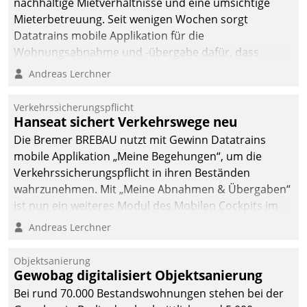
nachhaltige Mietverhältnisse und eine umsichtige
Mieterbetreuung. Seit wenigen Wochen sorgt
Datatrains mobile Applikation für die
Wohnungsabnahme und -übergabe dafür, dass
Mieter wohlgeordnet kommen und, so es sein muss,
Andreas Lerchner
gehen können.
Verkehrssicherungspflicht
Hanseat sichert Verkehrswege neu
Die Bremer BREBAU nutzt mit Gewinn Datatrains
mobile Applikation „Meine Begehungen“, um die
Verkehrssicherungspflicht in ihren Beständen
wahrzunehmen. Mit „Meine Abnahmen & Übergaben“
ist nun ein weiteres Modul des Mobilen Cockpits im
Einsatz.
Andreas Lerchner
Objektsanierung
Gewobag digitalisiert Objektsanierung
Bei rund 70.000 Bestandswohnungen stehen bei der