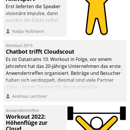
anspruchsvollen
Erst lieferten die Speaker
Aufgaben und
visionäre Impulse, dann
abnehmendem
wurden die Gäste selbst
Nachwuchs?
aktiv und sammelten
Nadja Hußmann
methodisch
Vernetzungsideen fürs
Workout 2019
Quartier. Dazwischen
Chatbot trifft Cloudscout
zeigte Datatrain, was es
Es ist Datatrains 10. Workout in Folge, vor einem
Neues zu bieten hat.
Jahrzehnt hat das 20-jährige Unternehmen das erste
Anwendertreffen organisiert. Beiträge und Besucher
haben sich verdoppelt, diesmal sind viele Partner
dabei – klares Zeichen für die strategische
Fokussierung auf den Kunden.
Andreas Lerchner
Anwendertreffen
Workout 2022:
Höhenflüge zur
Cloud