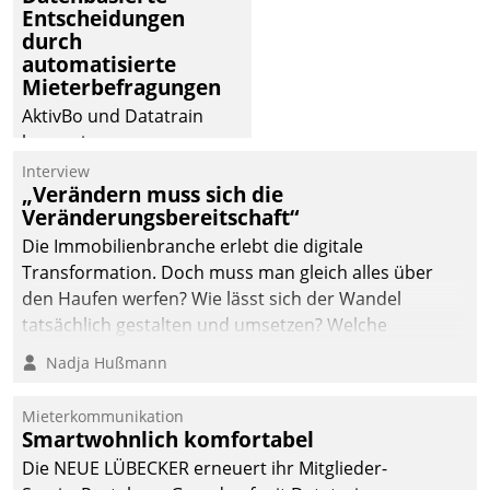
Entscheidungen
deutscher
durch
Wohnungsunternehmen
automatisierte
– und beschleunigt damit
Mieterbefragungen
den Weg vom
AktivBo und Datatrain
Mieteranliegen zum
kooperieren –
Dienstleisterauftrag.
Immobilienunternehmen
Interview
„Verändern muss sich die
profitieren: Die nahtlose
Veränderungsbereitschaft“
Integration der Lösungen
Die Immobilienbranche erlebt die digitale
von AktivBo und
Transformation. Doch muss man gleich alles über
Datatrain ermöglicht
den Haufen werfen? Wie lässt sich der Wandel
automatisiert ausgelöste,
tatsächlich gestalten und umsetzen? Welche
zielgerichtete
Argumente zählen wirklich?
Mieterbefragungen – eine
Nadja Hußmann
starke Grundlage für
intelligente,
Mieterkommunikation
datengestützte
Smartwohnlich komfortabel
Entscheidungen.
Die NEUE LÜBECKER erneuert ihr Mitglieder-