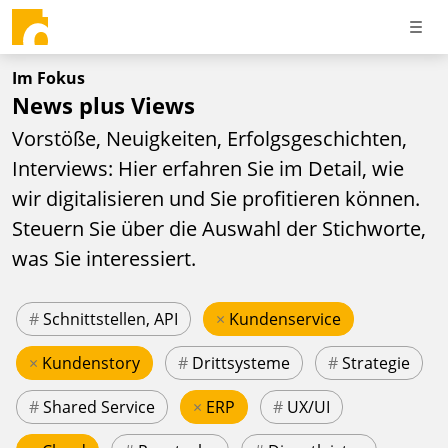
Im Fokus
News plus Views
Vorstöße, Neuigkeiten, Erfolgsgeschichten,
Interviews: Hier erfahren Sie im Detail, wie
wir digitalisieren und Sie profitieren können.
Steuern Sie über die Auswahl der Stichworte,
was Sie interessiert.
#
Schnittstellen, API
×
Kundenservice
×
Kundenstory
#
Drittsysteme
#
Strategie
#
Shared Service
×
ERP
#
UX/UI