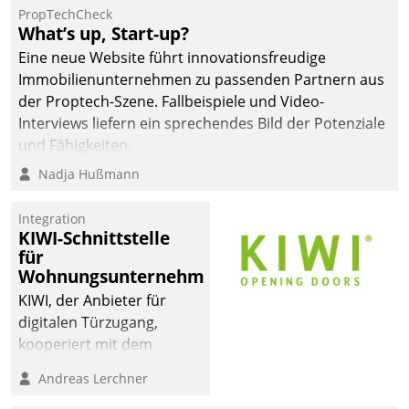
von AktivBo und
PropTechCheck
Datatrain ermöglicht
What’s up, Start-up?
automatisiert ausgelöste,
Eine neue Website führt innovationsfreudige
zielgerichtete
Immobilienunternehmen zu passenden Partnern aus
Mieterbefragungen – eine
der Proptech-Szene. Fallbeispiele und Video-
starke Grundlage für
Interviews liefern ein sprechendes Bild der Potenziale
intelligente,
und Fähigkeiten.
datengestützte
Nadja Hußmann
Entscheidungen.
Integration
KIWI-Schnittstelle
für
Wohnungsunternehmen
KIWI, der Anbieter für
digitalen Türzugang,
kooperiert mit dem
Beratungs- und
Andreas Lerchner
Softwareentwicklungshaus