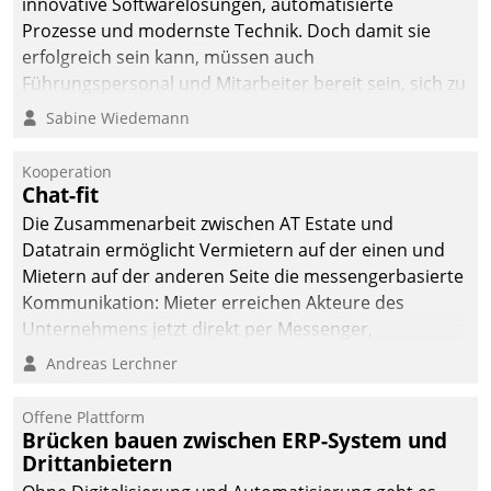
innovative Softwarelösungen, automatisierte
die Bereitschaft, sich zu überprüfen, zu hinterfragen
Prozesse und modernste Technik. Doch damit sie
und zu verändern.
erfolgreich sein kann, müssen auch
Führungspersonal und Mitarbeiter bereit sein, sich zu
verändern und anzupassen, sonst werden sie an ihr
Sabine Wiedemann
scheitern.
Kooperation
Chat-fit
Die Zusammenarbeit zwischen AT Estate und
Datatrain ermöglicht Vermietern auf der einen und
Mietern auf der anderen Seite die messengerbasierte
Kommunikation: Mieter erreichen Akteure des
Unternehmens jetzt direkt per Messenger,
Mitarbeiter oder Dienstleister empfangen oder
Andreas Lerchner
versenden die Nachrichten via Cockpit.
Offene Plattform
Brücken bauen zwischen ERP-System und
Drittanbietern