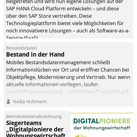
beigetreten und wird nun eigene Lösungen auf der
man auf
SAP HANA Cloud Platform entwickeln – und diese
Cloudtechnologie,
über den SAP Store vertreiben. Diese
bewährte und Startup-
Technologieplattform bietet viele Möglichkeiten für
Partner sowie erstmals
noch innovativere Lösungen – auch als Software-as-a-
agile Projektmethoden.
Service (SaaS).
Bestandsdaten
Bestand in der Hand
Mobiles Bestandsdatenmanagement schließt
Informationslücken vor Ort und eröffnet Chancen bei
Objektpflege, Modernisierung und Vertrieb. Nur wenn
aktuelle Informationen vorliegen, laufen
Geschäftsprozesse rund – und blühen IT-gestützt auf.
Nadja Hußmann
Betriebskostenabrechnung
Siegerteams
„Digitalpioniere der
Wohnungswirtschaft