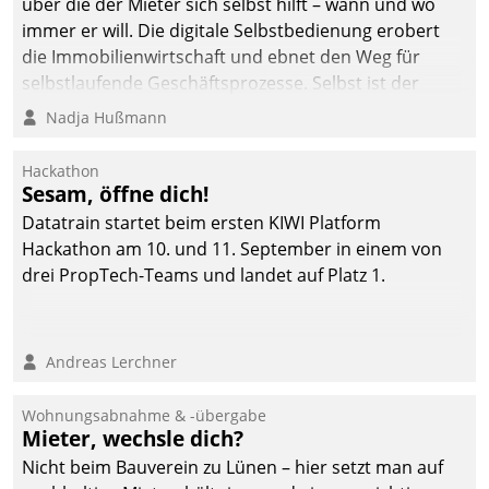
über die der Mieter sich selbst hilft – wann und wo
immer er will. Die digitale Selbstbedienung erobert
die Immobilienwirtschaft und ebnet den Weg für
selbstlaufende Geschäftsprozesse. Selbst ist der
Kunde und smart der Serviceanbieter.
Nadja Hußmann
Hackathon
Sesam, öffne dich!
Datatrain startet beim ersten KIWI Platform
Hackathon am 10. und 11. September in einem von
drei PropTech-Teams und landet auf Platz 1.
Andreas Lerchner
Wohnungsabnahme & -übergabe
Mieter, wechsle dich?
Nicht beim Bauverein zu Lünen – hier setzt man auf