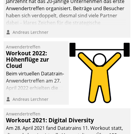
Jahrzehnt hat das 20-jährige Unternehmen das erste
Anwendertreffen organisiert. Beiträge und Besucher
haben sich verdoppelt, diesmal sind viele Partner
dabei – klares Zeichen für die strategische
Fokussierung auf den Kunden.
Andreas Lerchner
Anwendertreffen
Workout 2022:
Höhenflüge zur
Cloud
Beim virtuellen Datatrain-
Anwendertreffen am 27.
April 2022 erhielten die
Teilnehmerinnen und
Andreas Lerchner
Teilnehmer kurzweilige
Einblicke in innovative
Anwendertreffen
Cloud-Strategien und -
Workout 2021: Digital Diversity
Lösungen mit hohem
Am 28. April 2021 fand Datatrains 11. Workout statt,
Zukunftspotenzial.