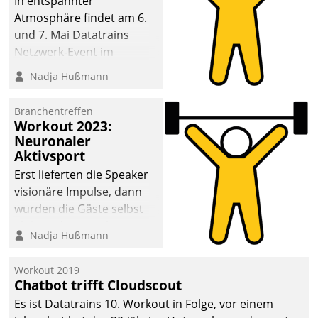
In entspannter
Atmosphäre findet am 6.
und 7. Mai Datatrains
Netzwerk-Event im
Kunden- und Partnerkreis
Nadja Hußmann
statt. Zentrale Frage: Wie
lassen sich
Branchentreffen
Mammutprojekte
Workout 2023:
meistern und Workloads
Neuronaler
Aktivsport
wuppen – bei zunehmend
anspruchsvollen
Erst lieferten die Speaker
Aufgaben und
visionäre Impulse, dann
abnehmendem
wurden die Gäste selbst
Nachwuchs?
aktiv und sammelten
Nadja Hußmann
methodisch
Vernetzungsideen fürs
Workout 2019
Quartier. Dazwischen
Chatbot trifft Cloudscout
zeigte Datatrain, was es
Es ist Datatrains 10. Workout in Folge, vor einem
Neues zu bieten hat.