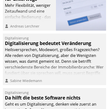
Mehr Flexibilität, weniger
Zeitaufwand und eine
einfache Bedienung - das
verspricht das aktuelle
Andreas Lerchner
Cockpit für mobile
Mitarbeiter von
Digitalisierung
Datatrain. Die meravis
Digitalisierung bedeutet Veränderung
Wohnungsbau- und
Heilsversprechen, Modewort, großes Fragezeichen?
Immobilien GmbH hat
Alle reden von Digitalisierung, aber die Wenigsten
sich dabei für den Betrieb
wissen, was damit gemeint ist. Denn sie betrifft
der Lösung über die SAP
verschiedenste Bereiche der Immobilienbranche: Wer
Cloud Platform
fundiert über sie sprechen will, muss zuerst Begriffe
entschieden - als erstes
klären. Ein Aspekt ist die betriebliche Optimierung:
Sabine Wiedemann
Unternehmen am
Moderne Softwarelösungen ermöglichen große
Wohnungsmarkt.
Einsparungen durch optimierte und automatisierte
Digitalisierung
Prozesse. Doch man darf nicht zu viel erwarten: Allein
Da hilft die beste Software nichts
mit der Einführung einer neuen Software ist es nicht
Geht es um Digitalisierung, denken viele zuerst an
getan. Die Digitalisierung erfordert von Unternehmen