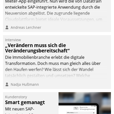
Mieter-App eingeführt. Nun wird die von Datatrain
abgeben – rund um die
entwickelte SAP-integrierte Anwendung durch die
Uhr.
Neuversion abgelöst. Die zugrunde liegende
Cloudplattform bietet ideale Voraussetzungen, um
die Funktionalität der App zu erweitern und weitere
Andreas Lerchner
innovative Apps, auch von Drittanbietern, in SAP zu
integrieren.
Interview
„Verändern muss sich die
Veränderungsbereitschaft“
Die Immobilienbranche erlebt die digitale
Transformation. Doch muss man gleich alles über
den Haufen werfen? Wie lässt sich der Wandel
tatsächlich gestalten und umsetzen? Welche
Argumente zählen wirklich?
Nadja Hußmann
Kundenstory
Smart gemanagt
Mit neuen SAP-