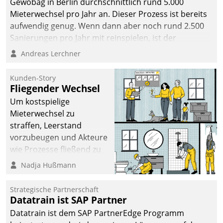
Gewobag in Berlin durchschnittlich rund 5.000
Mieterwechsel pro Jahr an. Dieser Prozess ist bereits
aufwendig genug. Wenn dann aber noch rund 2.500
Sanierungen pro Jahr mit reinspielen, ist der
Betreuungs- und Organisationsaufwand immens. Im
Andreas Lerchner
Rahmen ihrer Digitalisierungsstrategie hat das
kommunale Wohnungsbauunternehmen daher
Kunden-Story
gemeinsam mit der Berliner Datatrain GmbH den
Fliegender Wechsel
Teilprozess der Objektsanierung digitalisiert.
Um kostspielige
Mieterwechsel zu
straffen, Leerstand
vorzubeugen und Akteure
wie Prozesse fließend zu
vernetzen, nutzt die
Nadja Hußmann
Berliner Gewobag seit
Jahresbeginn eine
Strategische Partnerschaft
Überblick, Einsicht und
Datatrain ist SAP Partner
Eingriff bietende Lösung.
Datatrain ist dem SAP PartnerEdge Programm
Zur Entwicklung setzte