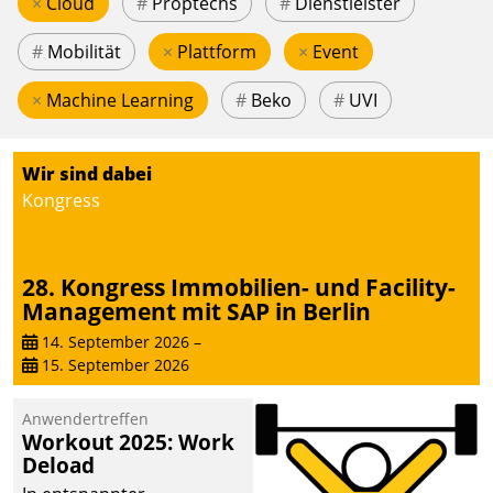
×
Cloud
#
Proptechs
#
Dienstleister
#
Mobilität
×
Plattform
×
Event
×
Machine Learning
#
Beko
#
UVI
Wir sind dabei
Kongress
28. Kongress Immobilien- und Facility-
Management mit SAP in Berlin
14. September 2026
–
15. September 2026
Anwendertreffen
Workout 2025: Work
Deload