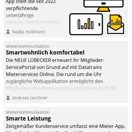
App stellt die seit 2022
verpflichtende
unterjährige
Verbrauchsinformation
schnell, zuverlässig und
Nadja Hußmann
leicht bekömmlich bereit:
Die monatlichen
Mieterkommunikation
Mitteilungen zum
Smartwohnlich komfortabel
Heizungs- und
Die NEUE LÜBECKER erneuert ihr Mitglieder-
Wasserverbrauch gehen
ServicePortal von Grund auf mit Datatrains
automatisiert, vollständig
Mieterservices Online. Die rund um die Uhr
und auf Wunsch über
zugängliche Webapplikation ermöglicht den
mehrere zuvor
Mitgliedern der Wohnungs­bau­genossenschaft die
festgelegte
Kontaktaufnahme per Smartphone, Tablet oder PC.
Andreas Lerchner
Kommunikationswege bei
den Empfängern ein.
Mieterkommunikation
Smarte Leistung
Zeitgemäßer Kundenservice umfasst eine Mieter-App,