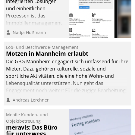
integrierten Lösungen
und einheitlichen
Prozessen ist das
Immobilienmanagement
der Bayerischen
Nadja Hußmann
Versorgungskammer im
Ressort Kapitalanlage für
Lob- und Beschwerde-Management
künftige Aufgaben und
Motzen in Mannheim erlaubt
Herausforderungen
Die GBG Mannheim engagiert sich umfassend für ihre
gerüstet.
Mieter. Dazu gehören kulturelle, soziale und
sportliche Aktivitäten, die eine hohe Wohn- und
Lebensqualität unterstützen. Nun geht das
Engagement noch weiter: Für die zügige Bearbeitung
von Beschwerden – oder Lob – richtet das
Andreas Lerchner
Unternehmen mit Datatrains Applikation fürs Lob-
und Beschwerde-Management einen eigenen Kanal
Mobile Kunden- und
ein.
Objektbetreuung
meravis: Das Büro
für unterwegs