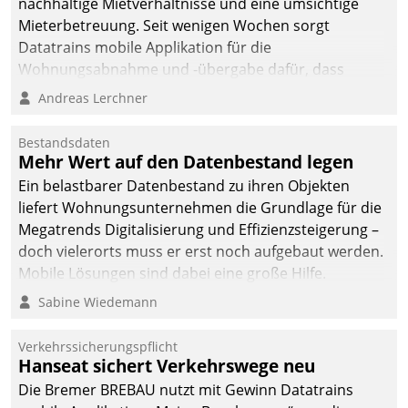
nachhaltige Mietverhältnisse und eine umsichtige
Mieterbetreuung. Seit wenigen Wochen sorgt
Datatrains mobile Applikation für die
Wohnungsabnahme und -übergabe dafür, dass
Mieter wohlgeordnet kommen und, so es sein muss,
Andreas Lerchner
gehen können.
Bestandsdaten
Mehr Wert auf den Datenbestand legen
Ein belastbarer Datenbestand zu ihren Objekten
liefert Wohnungsunternehmen die Grundlage für die
Megatrends Digitalisierung und Effizienzsteigerung –
doch vielerorts muss er erst noch aufgebaut werden.
Mobile Lösungen sind dabei eine große Hilfe.
Sabine Wiedemann
Verkehrssicherungspflicht
Hanseat sichert Verkehrswege neu
Die Bremer BREBAU nutzt mit Gewinn Datatrains