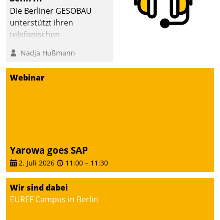
Die Berliner GESOBAU
unterstützt ihren
telefonischen
Mieterservice mit einem
Nadja Hußmann
digitalen Cockpit, das
situationsbezogen
Webinar
passende Fragen und
Schlagworte auswirft.
Eine intuitive
Dialogführung ermöglicht
dem externen
Serviceteam, Anrufe von
Yarowa goes SAP
Mietenden zügiger und
2. Juli 2026
11:00
–
11:30
effizienter zu bearbeiten.
Wir sind dabei
EUREF Campus in Berlin