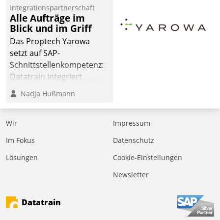
Integrationspartnerschaft
Alle Aufträge im
Blick und im Griff
Das Proptech Yarowa
setzt auf SAP-
Schnittstellenkompetenz:
Datatrain integriert
Yarowas Portal zur
Nadja Hußmann
Vergabe und Verwaltung
von Aufträgen der
Wir
Impressum
operativen
Instandhaltung in die
Im Fokus
Datenschutz
SAP-Systemlandschaft
Lösungen
Cookie-Einstellungen
deutscher
Wohnungsunternehmen
Newsletter
– und beschleunigt damit
den Weg vom
Datatrain
Mieteranliegen zum
Dienstleisterauftrag.