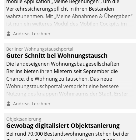
mobile Applikation „Meine Begehungen“, um die
Verkehrssicherungspflicht in ihren Beständen
wahrzunehmen. Mit „Meine Abnahmen & Übergaben“
ist nun ein weiteres Modul des Mobilen Cockpits im
Einsatz.
Andreas Lerchner
Berliner Wohnungstauschportal
Guter Schnitt bei Wohnungstausch
Die landeseigenen Wohnungsbaugesellschaften
Berlins bieten ihren Mietern seit September die
Chance, die Wohnung zu tauschen. Das neue
Wohnungstauschportal verspricht eine bessere
Nutzung des knappen Wohnraums der Stadt. Erster
Anwendungsfall für Datatrains Lösung API-Hub mit
Andreas Lerchner
Schnittstellen zu den ERP-Systemen der
Unternehmen.
Objektsanierung
Gewobag digitalisiert Objektsanierung
Bei rund 70.000 Bestandswohnungen stehen bei der