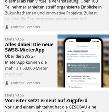
diesmal als rein virtuelle Veranstaltung. Über 100
Teilnehmer erhielten straff organisierte Einblicke in
Zukunftsthemen und innovative Projekte. Zuletzt
wurden die Top-Interessengebiete ermittelt.
Andreas Lerchner
Mieter-App
Alles dabei: Die neue
SWSG-MieterApp
Über die SWSG-
MieterApp können die
mehr als 50.000 Mieter
mit ihrem
Wohnungsunternehmen
Andreas Lerchner
kommunizieren, auf dem
Laufenden bleiben, Daten
Mieter-App
einsehen und ändern
Vorreiter setzt erneut auf Zugpferd
oder
Vor rund einem Jahrzehnt hat die GESOBAU eine
Schadensmeldungen