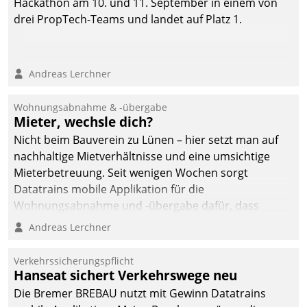
Hackathon am 10. und 11. September in einem von
drei PropTech-Teams und landet auf Platz 1.
Andreas Lerchner
Wohnungsabnahme & -übergabe
Mieter, wechsle dich?
Nicht beim Bauverein zu Lünen – hier setzt man auf
nachhaltige Mietverhältnisse und eine umsichtige
Mieterbetreuung. Seit wenigen Wochen sorgt
Datatrains mobile Applikation für die
Wohnungsabnahme und -übergabe dafür, dass
Mieter wohlgeordnet kommen und, so es sein muss,
Andreas Lerchner
gehen können.
Verkehrssicherungspflicht
Hanseat sichert Verkehrswege neu
Die Bremer BREBAU nutzt mit Gewinn Datatrains