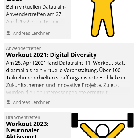
anspruchsvollen
Beim virtuellen Datatrain-
Aufgaben und
Anwendertreffen am 27.
abnehmendem
April 2022 erhielten die
Nachwuchs?
Teilnehmerinnen und
Andreas Lerchner
Teilnehmer kurzweilige
Einblicke in innovative
Anwendertreffen
Cloud-Strategien und -
Workout 2021: Digital Diversity
Lösungen mit hohem
Am 28. April 2021 fand Datatrains 11. Workout statt,
Zukunftspotenzial.
diesmal als rein virtuelle Veranstaltung. Über 100
Teilnehmer erhielten straff organisierte Einblicke in
Zukunftsthemen und innovative Projekte. Zuletzt
wurden die Top-Interessengebiete ermittelt.
Andreas Lerchner
Branchentreffen
Workout 2023:
Neuronaler
Aktivsport