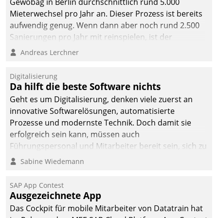
Gewobag in Berlin durchschnittlich rund 5.000
Mieterwechsel pro Jahr an. Dieser Prozess ist bereits
aufwendig genug. Wenn dann aber noch rund 2.500
Sanierungen pro Jahr mit reinspielen, ist der
Betreuungs- und Organisationsaufwand immens. Im
Andreas Lerchner
Rahmen ihrer Digitalisierungsstrategie hat das
kommunale Wohnungsbauunternehmen daher
Digitalisierung
gemeinsam mit der Berliner Datatrain GmbH den
Da hilft die beste Software nichts
Teilprozess der Objektsanierung digitalisiert.
Geht es um Digitalisierung, denken viele zuerst an
innovative Softwarelösungen, automatisierte
Prozesse und modernste Technik. Doch damit sie
erfolgreich sein kann, müssen auch
Führungspersonal und Mitarbeiter bereit sein, sich zu
verändern und anzupassen, sonst werden sie an ihr
Sabine Wiedemann
scheitern.
SAP App Contest
Ausgezeichnete App
Das Cockpit für mobile Mitarbeiter von Datatrain hat