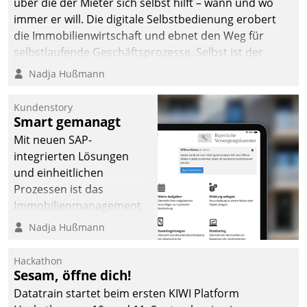
über die der Mieter sich selbst hilft – wann und wo
immer er will. Die digitale Selbstbedienung erobert
die Immobilienwirtschaft und ebnet den Weg für
selbstlaufende Geschäftsprozesse. Selbst ist der
Kunde und smart der Serviceanbieter.
Nadja Hußmann
Kundenstory
Smart gemanagt
Mit neuen SAP-
integrierten Lösungen
und einheitlichen
Prozessen ist das
Immobilienmanagement
der Bayerischen
Nadja Hußmann
Versorgungskammer im
Ressort Kapitalanlage für
Hackathon
künftige Aufgaben und
Sesam, öffne dich!
Herausforderungen
Datatrain startet beim ersten KIWI Platform
gerüstet.