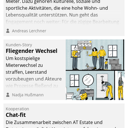
Mieter. Dazu gehören kulturelle, soziale und
sportliche Aktivitäten, die eine hohe Wohn- und
Lebensqualität unterstützen. Nun geht das
Engagement noch weiter: Für die zügige Bearbeitung
von Beschwerden – oder Lob – richtet das
Andreas Lerchner
Unternehmen mit Datatrains Applikation fürs Lob-
und Beschwerde-Management einen eigenen Kanal
Kunden-Story
ein.
Fliegender Wechsel
Um kostspielige
Mieterwechsel zu
straffen, Leerstand
vorzubeugen und Akteure
wie Prozesse fließend zu
vernetzen, nutzt die
Nadja Hußmann
Berliner Gewobag seit
Jahresbeginn eine
Kooperation
Überblick, Einsicht und
Chat-fit
Eingriff bietende Lösung.
Die Zusammenarbeit zwischen AT Estate und
Zur Entwicklung setzte