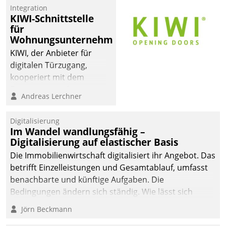
Integration
KIWI-Schnittstelle
für
Wohnungsunternehmen
KIWI, der Anbieter für
digitalen Türzugang,
kooperiert mit dem
Beratungs- und
Andreas Lerchner
Softwareentwicklungshaus
Datatrain.
Digitalisierung
Im Wandel wandlungsfähig –
Digitalisierung auf elastischer Basis
Die Immobilienwirtschaft digitalisiert ihr Angebot. Das
betrifft Einzelleistungen und Gesamtablauf, umfasst
benachbarte und künftige Aufgaben. Die
Bedingungen ändern sich ständig. Wie lässt sich
technisch die Kontrolle wahren und zugleich Freiraum
Jörn Beckmann
fürs Wachsen öffnen?