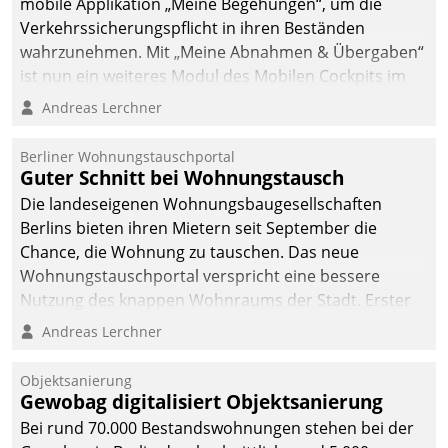
mobile Applikation „Meine Begehungen“, um die
Verkehrssicherungspflicht in ihren Beständen
wahrzunehmen. Mit „Meine Abnahmen & Übergaben“
ist nun ein weiteres Modul des Mobilen Cockpits im
Einsatz.
Andreas Lerchner
Berliner Wohnungstauschportal
Guter Schnitt bei Wohnungstausch
Die landeseigenen Wohnungsbaugesellschaften
Berlins bieten ihren Mietern seit September die
Chance, die Wohnung zu tauschen. Das neue
Wohnungstauschportal verspricht eine bessere
Nutzung des knappen Wohnraums der Stadt. Erster
Anwendungsfall für Datatrains Lösung API-Hub mit
Andreas Lerchner
Schnittstellen zu den ERP-Systemen der
Unternehmen.
Objektsanierung
Gewobag digitalisiert Objektsanierung
Bei rund 70.000 Bestandswohnungen stehen bei der