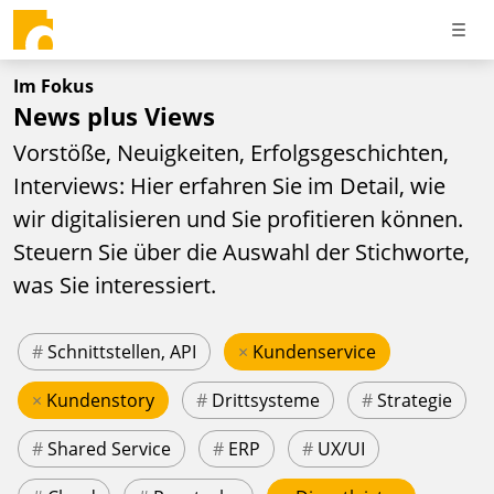
Im Fokus
News plus Views
Vorstöße, Neuigkeiten, Erfolgsgeschichten,
Interviews: Hier erfahren Sie im Detail, wie
wir digitalisieren und Sie profitieren können.
Steuern Sie über die Auswahl der Stichworte,
was Sie interessiert.
#
Schnittstellen, API
×
Kundenservice
×
Kundenstory
#
Drittsysteme
#
Strategie
#
Shared Service
#
ERP
#
UX/UI