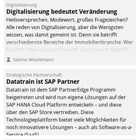
befolgt werden.
Digitalisierung
Digitalisierung bedeutet Veränderung
Heilsversprechen, Modewort, großes Fragezeichen?
Alle reden von Digitalisierung, aber die Wenigsten
wissen, was damit gemeint ist. Denn sie betrifft
verschiedenste Bereiche der Immobilienbranche: Wer
fundiert über sie sprechen will, muss zuerst Begriffe
klären. Ein Aspekt ist die betriebliche Optimierung:
Sabine Wiedemann
Moderne Softwarelösungen ermöglichen große
Einsparungen durch optimierte und automatisierte
Strategische Partnerschaft
Prozesse. Doch man darf nicht zu viel erwarten: Allein
Datatrain ist SAP Partner
mit der Einführung einer neuen Software ist es nicht
Datatrain ist dem SAP PartnerEdge Programm
getan. Die Digitalisierung erfordert von Unternehmen
beigetreten und wird nun eigene Lösungen auf der
die Bereitschaft, sich zu überprüfen, zu hinterfragen
SAP HANA Cloud Platform entwickeln – und diese
und zu verändern.
über den SAP Store vertreiben. Diese
Technologieplattform bietet viele Möglichkeiten für
noch innovativere Lösungen – auch als Software-as-a-
Service (SaaS).