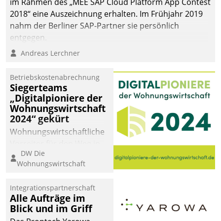
im Rahmen des „MEE SAP Cloud Platform App Contest
2018“ eine Auszeichnung erhalten. Im Frühjahr 2019
nahm der Berliner SAP-Partner sie persönlich
entgegen.
Andreas Lerchner
Betriebskostenabrechnung
Siegerteams
„Digitalpioniere der
Wohnungswirtschaft
2024“ gekürt
Wohnungswirtschaftliche
Vorreiter für den Weg in
DW Die
eine digitale Zukunft zu
Wohnungswirtschaft
finden, ist das Ziel des
Awards „Digitalpioniere
Integrationspartnerschaft
der
Alle Aufträge im
Wohnungswirtschaft“.
Blick und im Griff
Bewerben können sich