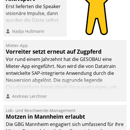
Erst lieferten die Speaker
visionäre Impulse, dann
wurden die Gäste selbst
aktiv und sammelten
Nadja Hußmann
methodisch
Vernetzungsideen fürs
Mieter-App
Quartier. Dazwischen
Vorreiter setzt erneut auf Zugpferd
zeigte Datatrain, was es
Vor rund einem Jahrzehnt hat die GESOBAU eine
Neues zu bieten hat.
Mieter-App eingeführt. Nun wird die von Datatrain
entwickelte SAP-integrierte Anwendung durch die
Neuversion abgelöst. Die zugrunde liegende
Cloudplattform bietet ideale Voraussetzungen, um
die Funktionalität der App zu erweitern und weitere
Andreas Lerchner
innovative Apps, auch von Drittanbietern, in SAP zu
integrieren.
Lob- und Beschwerde-Management
Motzen in Mannheim erlaubt
Die GBG Mannheim engagiert sich umfassend für ihre