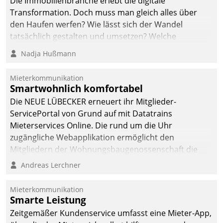
Die Immobilienbranche erlebt die digitale
Transformation. Doch muss man gleich alles über
den Haufen werfen? Wie lässt sich der Wandel
tatsächlich gestalten und umsetzen? Welche
Argumente zählen wirklich?
Nadja Hußmann
Mieterkommunikation
Smartwohnlich komfortabel
Die NEUE LÜBECKER erneuert ihr Mitglieder-
ServicePortal von Grund auf mit Datatrains
Mieterservices Online. Die rund um die Uhr
zugängliche Webapplikation ermöglicht den
Mitgliedern der Wohnungs­bau­genossenschaft die
Kontaktaufnahme per Smartphone, Tablet oder PC.
Andreas Lerchner
Mieterkommunikation
Smarte Leistung
Zeitgemäßer Kundenservice umfasst eine Mieter-App,