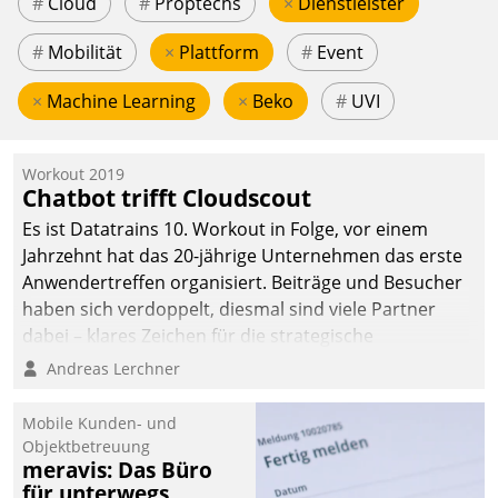
#
Cloud
#
Proptechs
×
Dienstleister
#
Mobilität
×
Plattform
#
Event
×
Machine Learning
×
Beko
#
UVI
Workout 2019
Chatbot trifft Cloudscout
Es ist Datatrains 10. Workout in Folge, vor einem
Jahrzehnt hat das 20-jährige Unternehmen das erste
Anwendertreffen organisiert. Beiträge und Besucher
haben sich verdoppelt, diesmal sind viele Partner
dabei – klares Zeichen für die strategische
Fokussierung auf den Kunden.
Andreas Lerchner
Mobile Kunden- und
Objektbetreuung
meravis: Das Büro
für unterwegs