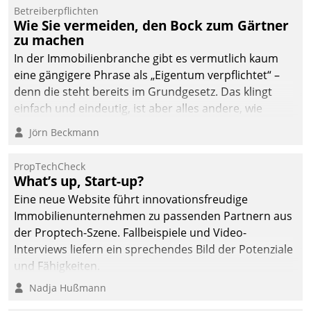
von AktivBo und
Betreiberpflichten
Datatrain ermöglicht
Wie Sie vermeiden, den Bock zum Gärtner
automatisiert ausgelöste,
zu machen
zielgerichtete
In der Immobilienbranche gibt es vermutlich kaum
Mieterbefragungen – eine
eine gängigere Phrase als „Eigentum verpflichtet“ –
starke Grundlage für
denn die steht bereits im Grundgesetz. Das klingt
intelligente,
einfach und eindeutig, ist aber alles andere, wie
datengestützte
Branchenbeschäftigte wissen. Denn mit der
Jörn Beckmann
Entscheidungen.
Verantwortung folgen Verpflichtungen.
PropTechCheck
What’s up, Start-up?
Eine neue Website führt innovationsfreudige
Immobilienunternehmen zu passenden Partnern aus
der Proptech-Szene. Fallbeispiele und Video-
Interviews liefern ein sprechendes Bild der Potenziale
und Fähigkeiten.
Nadja Hußmann