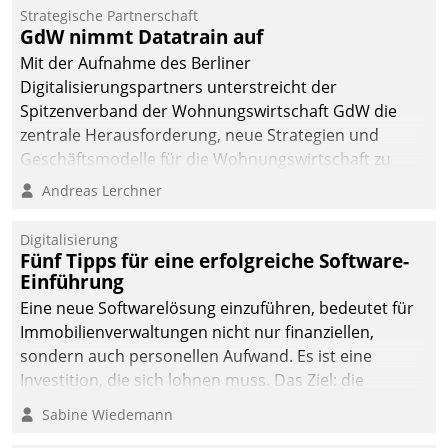
Strategische Partnerschaft
GdW nimmt Datatrain auf
Mit der Aufnahme des Berliner
Digitalisierungspartners unterstreicht der
Spitzenverband der Wohnungswirtschaft GdW die
zentrale Herausforderung, neue Strategien und
Geschäftsmodelle für die Wohnungswirtschaft zu
entwickeln.
Andreas Lerchner
Digitalisierung
Fünf Tipps für eine erfolgreiche Software-
Einführung
Eine neue Softwarelösung einzuführen, bedeutet für
Immobilienverwaltungen nicht nur finanziellen,
sondern auch personellen Aufwand. Es ist eine
Investition, die sich lohnen muss. Das Ziel: die
nachhaltige Optimierung der Geschäftsabläufe. Damit
Sabine Wiedemann
dieses Ziel erreicht wird, sollten einige Grundregeln