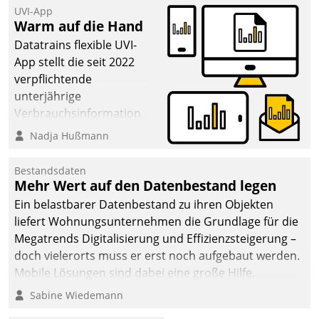
UVI-App
Warm auf die Hand
Datatrains flexible UVI-
App stellt die seit 2022
verpflichtende
unterjährige
Verbrauchsinformation
schnell, zuverlässig und
Nadja Hußmann
leicht bekömmlich bereit:
Die monatlichen
Bestandsdaten
Mitteilungen zum
Mehr Wert auf den Datenbestand legen
Heizungs- und
Ein belastbarer Datenbestand zu ihren Objekten
Wasserverbrauch gehen
liefert Wohnungsunternehmen die Grundlage für die
automatisiert, vollständig
Megatrends Digitalisierung und Effizienzsteigerung –
und auf Wunsch über
doch vielerorts muss er erst noch aufgebaut werden.
mehrere zuvor
Mobile Lösungen sind dabei eine große Hilfe.
festgelegte
Sabine Wiedemann
Kommunikationswege bei
den Empfängern ein.