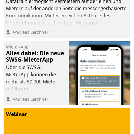
Datatrain ermöglicht Vermietern auf der einen und
man auf
Mietern auf der anderen Seite die messengerbasierte
Cloudtechnologie,
Kommunikation: Mieter erreichen Akteure des
bewährte und Startup-
Unternehmens jetzt direkt per Messenger,
Partner sowie erstmals
Mitarbeiter oder Dienstleister empfangen oder
Andreas Lerchner
agile Projektmethoden.
versenden die Nachrichten via Cockpit.
Mieter-App
Alles dabei: Die neue
SWSG-MieterApp
Über die SWSG-
MieterApp können die
mehr als 50.000 Mieter
mit ihrem
Wohnungsunternehmen
Andreas Lerchner
kommunizieren, auf dem
Laufenden bleiben, Daten
Webinar
einsehen und ändern
oder
Schadensmeldungen