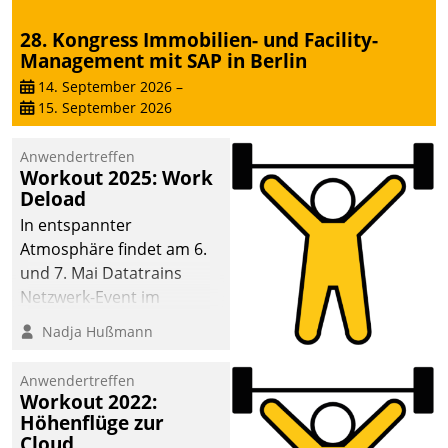
Dialogführung ermöglicht
28. Kongress Immobilien- und Facility-
dem externen
Management mit SAP in Berlin
Serviceteam, Anrufe von
Mietenden zügiger und
14. September 2026
–
15. September 2026
effizienter zu bearbeiten.
Anwendertreffen
Workout 2025: Work
Deload
In entspannter
Atmosphäre findet am 6.
und 7. Mai Datatrains
Netzwerk-Event im
Kunden- und Partnerkreis
Nadja Hußmann
statt. Zentrale Frage: Wie
lassen sich
Anwendertreffen
Mammutprojekte
Workout 2022:
meistern und Workloads
Höhenflüge zur
Cloud
wuppen – bei zunehmend