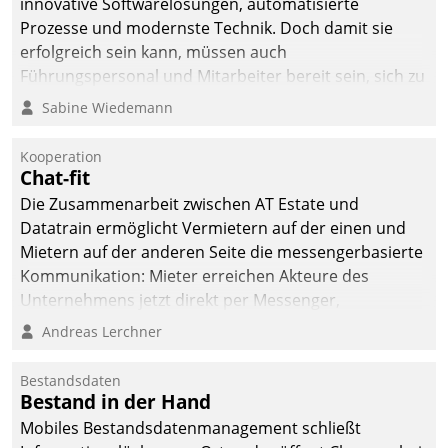
innovative Softwarelösungen, automatisierte
Prozesse und modernste Technik. Doch damit sie
erfolgreich sein kann, müssen auch
Führungspersonal und Mitarbeiter bereit sein, sich zu
verändern und anzupassen, sonst werden sie an ihr
Sabine Wiedemann
scheitern.
Kooperation
Chat-fit
Die Zusammenarbeit zwischen AT Estate und
Datatrain ermöglicht Vermietern auf der einen und
Mietern auf der anderen Seite die messengerbasierte
Kommunikation: Mieter erreichen Akteure des
Unternehmens jetzt direkt per Messenger,
Mitarbeiter oder Dienstleister empfangen oder
Andreas Lerchner
versenden die Nachrichten via Cockpit.
Bestandsdaten
Bestand in der Hand
Mobiles Bestandsdatenmanagement schließt