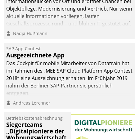
Informationslücken vor Ort und eröffnet Chancen bei
Objektpflege, Modernisierung und Vertrieb. Nur wenn
aktuelle Informationen vorliegen, laufen
Geschäftsprozesse rund – und blühen IT-gestützt auf.
Nadja Hußmann
SAP App Contest
Ausgezeichnete App
Das Cockpit für mobile Mitarbeiter von Datatrain hat
im Rahmen des „MEE SAP Cloud Platform App Contest
2018“ eine Auszeichnung erhalten. Im Frühjahr 2019
nahm der Berliner SAP-Partner sie persönlich
entgegen.
Andreas Lerchner
Betriebskostenabrechnung
Siegerteams
„Digitalpioniere der
Wohnungswirtschaft