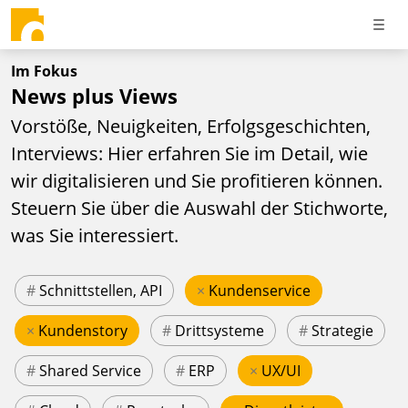
Im Fokus
News plus Views
Vorstöße, Neuigkeiten, Erfolgsgeschichten,
Interviews: Hier erfahren Sie im Detail, wie
wir digitalisieren und Sie profitieren können.
Steuern Sie über die Auswahl der Stichworte,
was Sie interessiert.
#
Schnittstellen, API
×
Kundenservice
×
Kundenstory
#
Drittsysteme
#
Strategie
#
Shared Service
#
ERP
×
UX/UI