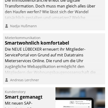
Die Immobilienbranche erlebt die digitale
Transformation. Doch muss man gleich alles über
den Haufen werfen? Wie lässt sich der Wandel
tatsächlich gestalten und umsetzen? Welche
Argumente zählen wirklich?
Nadja Hußmann
Mieterkommunikation
Smartwohnlich komfortabel
Die NEUE LÜBECKER erneuert ihr Mitglieder-
ServicePortal von Grund auf mit Datatrains
Mieterservices Online. Die rund um die Uhr
zugängliche Webapplikation ermöglicht den
Mitgliedern der Wohnungs­bau­genossenschaft die
Kontaktaufnahme per Smartphone, Tablet oder PC.
Andreas Lerchner
Kundenstory
Smart gemanagt
Mit neuen SAP-