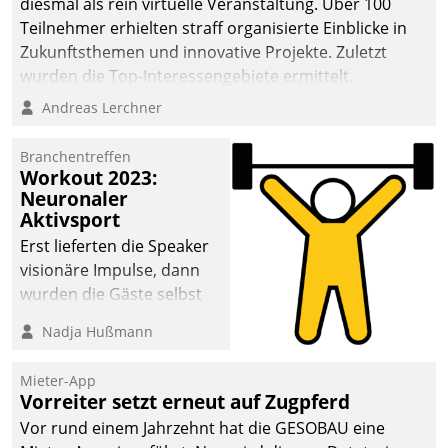
diesmal als rein virtuelle Veranstaltung. Über 100
Teilnehmer erhielten straff organisierte Einblicke in
Zukunftsthemen und innovative Projekte. Zuletzt
wurden die Top-Interessengebiete ermittelt.
Andreas Lerchner
Branchentreffen
Workout 2023:
Neuronaler
Aktivsport
Erst lieferten die Speaker
visionäre Impulse, dann
wurden die Gäste selbst
aktiv und sammelten
Nadja Hußmann
methodisch
Vernetzungsideen fürs
Mieter-App
Quartier. Dazwischen
Vorreiter setzt erneut auf Zugpferd
zeigte Datatrain, was es
Vor rund einem Jahrzehnt hat die GESOBAU eine
Neues zu bieten hat.