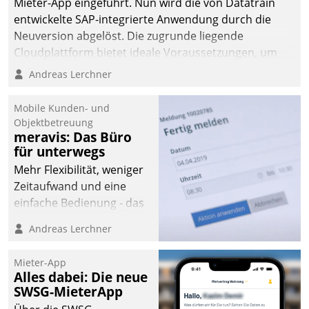
Mieter-App eingeführt. Nun wird die von Datatrain
entwickelte SAP-integrierte Anwendung durch die
Neuversion abgelöst. Die zugrunde liegende
Cloudplattform bietet ideale Voraussetzungen, um
die Funktionalität der App zu erweitern und weitere
Andreas Lerchner
innovative Apps, auch von Drittanbietern, in SAP zu
integrieren.
Mobile Kunden- und
Objektbetreuung
meravis: Das Büro
für unterwegs
Mehr Flexibilität, weniger
Zeitaufwand und eine
einfache Bedienung - das
verspricht das aktuelle
Andreas Lerchner
Cockpit für mobile
Mitarbeiter von
Mieter-App
Datatrain. Die meravis
Alles dabei: Die neue
Wohnungsbau- und
SWSG-MieterApp
Immobilien GmbH hat