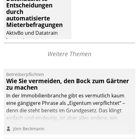
Entscheidungen
deutscher
durch
Wohnungsunternehmen
automatisierte
– und beschleunigt damit
Mieterbefragungen
den Weg vom
AktivBo und Datatrain
Mieteranliegen zum
kooperieren –
Dienstleisterauftrag.
Immobilienunternehmen
Weitere Themen
profitieren: Die nahtlose
Integration der Lösungen
von AktivBo und
Betreiberpflichten
Datatrain ermöglicht
Wie Sie vermeiden, den Bock zum Gärtner
automatisiert ausgelöste,
zu machen
zielgerichtete
In der Immobilienbranche gibt es vermutlich kaum
Mieterbefragungen – eine
eine gängigere Phrase als „Eigentum verpflichtet“ –
starke Grundlage für
denn die steht bereits im Grundgesetz. Das klingt
intelligente,
einfach und eindeutig, ist aber alles andere, wie
datengestützte
Branchenbeschäftigte wissen. Denn mit der
Jörn Beckmann
Entscheidungen.
Verantwortung folgen Verpflichtungen.