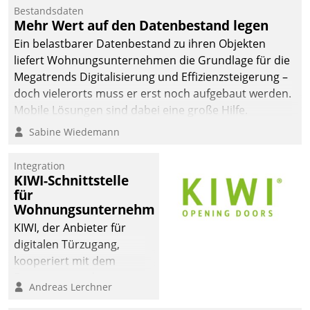
Die monatlichen
Bestandsdaten
Mitteilungen zum
Mehr Wert auf den Datenbestand legen
Heizungs- und
Ein belastbarer Datenbestand zu ihren Objekten
Wasserverbrauch gehen
liefert Wohnungsunternehmen die Grundlage für die
automatisiert, vollständig
Megatrends Digitalisierung und Effizienzsteigerung –
und auf Wunsch über
doch vielerorts muss er erst noch aufgebaut werden.
mehrere zuvor
Mobile Lösungen sind dabei eine große Hilfe.
festgelegte
Sabine Wiedemann
Kommunikationswege bei
den Empfängern ein.
Integration
KIWI-Schnittstelle
für
Wohnungsunternehmen
KIWI, der Anbieter für
digitalen Türzugang,
kooperiert mit dem
Beratungs- und
Andreas Lerchner
Softwareentwicklungshaus