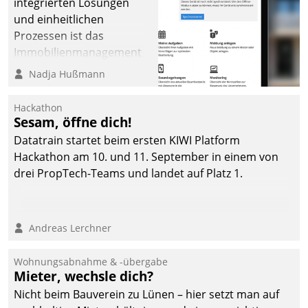
integrierten Lösungen
und einheitlichen
Prozessen ist das
Immobilienmanagement
der Bayerischen
Nadja Hußmann
Versorgungskammer im
Ressort Kapitalanlage für
Hackathon
künftige Aufgaben und
Sesam, öffne dich!
Herausforderungen
Datatrain startet beim ersten KIWI Platform
gerüstet.
Hackathon am 10. und 11. September in einem von
drei PropTech-Teams und landet auf Platz 1.
Andreas Lerchner
Wohnungsabnahme & -übergabe
Mieter, wechsle dich?
Nicht beim Bauverein zu Lünen – hier setzt man auf