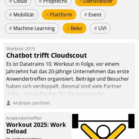
#
Cloud
#
Proptechs
×
Dienstleister
#
Mobilität
×
Plattform
#
Event
#
Machine Learning
×
Beko
#
UVI
Workout 2019
Chatbot trifft Cloudscout
Es ist Datatrains 10. Workout in Folge, vor einem
Jahrzehnt hat das 20-jährige Unternehmen das erste
Anwendertreffen organisiert. Beiträge und Besucher
haben sich verdoppelt, diesmal sind viele Partner
dabei – klares Zeichen für die strategische
Fokussierung auf den Kunden.
Andreas Lerchner
Anwendertreffen
Workout 2025: Work
Deload