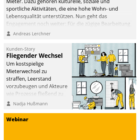
Mieter. Dazu gehören kulturelle, soziale und
sportliche Aktivitäten, die eine hohe Wohn- und
Lebensqualität unterstützen. Nun geht das
Engagement noch weiter: Für die zügige Bearbeitung
von Beschwerden – oder Lob – richtet das
Andreas Lerchner
Unternehmen mit Datatrains Applikation fürs Lob-
und Beschwerde-Management einen eigenen Kanal
Kunden-Story
ein.
Fliegender Wechsel
Um kostspielige
Mieterwechsel zu
straffen, Leerstand
vorzubeugen und Akteure
wie Prozesse fließend zu
vernetzen, nutzt die
Nadja Hußmann
Berliner Gewobag seit
Jahresbeginn eine
Webinar
Überblick, Einsicht und
Eingriff bietende Lösung.
Zur Entwicklung setzte