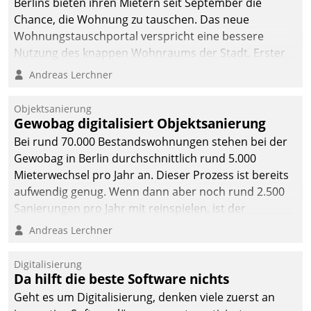
Berlins bieten ihren Mietern seit September die
Chance, die Wohnung zu tauschen. Das neue
Wohnungstauschportal verspricht eine bessere
Nutzung des knappen Wohnraums der Stadt. Erster
Anwendungsfall für Datatrains Lösung API-Hub mit
Andreas Lerchner
Schnittstellen zu den ERP-Systemen der
Unternehmen.
Objektsanierung
Gewobag digitalisiert Objektsanierung
Bei rund 70.000 Bestandswohnungen stehen bei der
Gewobag in Berlin durchschnittlich rund 5.000
Mieterwechsel pro Jahr an. Dieser Prozess ist bereits
aufwendig genug. Wenn dann aber noch rund 2.500
Sanierungen pro Jahr mit reinspielen, ist der
Betreuungs- und Organisationsaufwand immens. Im
Andreas Lerchner
Rahmen ihrer Digitalisierungsstrategie hat das
kommunale Wohnungsbauunternehmen daher
Digitalisierung
gemeinsam mit der Berliner Datatrain GmbH den
Da hilft die beste Software nichts
Teilprozess der Objektsanierung digitalisiert.
Geht es um Digitalisierung, denken viele zuerst an