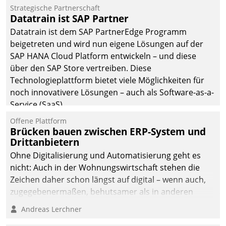
Einsparungen durch optimierte und automatisierte
Strategische Partnerschaft
Prozesse. Doch man darf nicht zu viel erwarten: Allein
Datatrain ist SAP Partner
mit der Einführung einer neuen Software ist es nicht
Datatrain ist dem SAP PartnerEdge Programm
getan. Die Digitalisierung erfordert von Unternehmen
beigetreten und wird nun eigene Lösungen auf der
die Bereitschaft, sich zu überprüfen, zu hinterfragen
SAP HANA Cloud Platform entwickeln – und diese
und zu verändern.
über den SAP Store vertreiben. Diese
Technologieplattform bietet viele Möglichkeiten für
noch innovativere Lösungen – auch als Software-as-a-
Service (SaaS).
Offene Plattform
Brücken bauen zwischen ERP-System und
Drittanbietern
Ohne Digitalisierung und Automatisierung geht es
nicht: Auch in der Wohnungswirtschaft stehen die
Zeichen daher schon längst auf digital – wenn auch,
zugegebenermaßen, behutsamer als in anderen
Branchen.
Andreas Lerchner