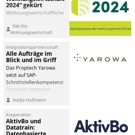
2024“ gekürt
Wohnungswirtschaftliche
Vorreiter für den Weg in
DW Die
eine digitale Zukunft zu
Wohnungswirtschaft
finden, ist das Ziel des
Awards „Digitalpioniere
Integrationspartnerschaft
der
Alle Aufträge im
Wohnungswirtschaft“.
Blick und im Griff
Bewerben können sich
Das Proptech Yarowa
dafür ein Team
setzt auf SAP-
bestehend aus
Schnittstellenkompetenz:
Wohnungsunternehmen
Datatrain integriert
und PropTech.
Yarowas Portal zur
Nadja Hußmann
Vergabe und Verwaltung
von Aufträgen der
Kooperation
operativen
AktivBo und
Instandhaltung in die
Datatrain:
Datenbasierte
SAP-Systemlandschaft