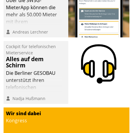
Über die SWSG-
sich dabei für den Betrieb
MieterApp können die
der Lösung über die SAP
mehr als 50.000 Mieter
Cloud Platform
mit ihrem
entschieden - als erstes
Wohnungsunternehmen
Andreas Lerchner
Unternehmen am
kommunizieren, auf dem
Wohnungsmarkt.
Laufenden bleiben, Daten
Cockpit für telefonischen
einsehen und ändern
Mieterservice
oder
Alles auf dem
Schirm
Schadensmeldungen
abgeben – rund um die
Die Berliner GESOBAU
Uhr.
unterstützt ihren
telefonischen
Mieterservice mit einem
Nadja Hußmann
digitalen Cockpit, das
situationsbezogen
Wir sind dabei
passende Fragen und
Kongress
Schlagworte auswirft.
Eine intuitive