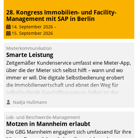
Dialogführung ermöglicht
28. Kongress Immobilien- und Facility-
dem externen
Management mit SAP in Berlin
Serviceteam, Anrufe von
Mietenden zügiger und
14. September 2026
–
15. September 2026
effizienter zu bearbeiten.
Mieterkommunikation
Smarte Leistung
Zeitgemäßer Kundenservice umfasst eine Mieter-App,
über die der Mieter sich selbst hilft – wann und wo
immer er will. Die digitale Selbstbedienung erobert
die Immobilienwirtschaft und ebnet den Weg für
selbstlaufende Geschäftsprozesse. Selbst ist der
Kunde und smart der Serviceanbieter.
Nadja Hußmann
Lob- und Beschwerde-Management
Motzen in Mannheim erlaubt
Die GBG Mannheim engagiert sich umfassend für ihre