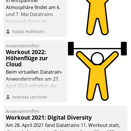
In entspannter
Atmosphäre findet am 6.
und 7. Mai Datatrains
Netzwerk-Event im
Kunden- und Partnerkreis
Nadja Hußmann
statt. Zentrale Frage: Wie
lassen sich
Anwendertreffen
Mammutprojekte
Workout 2022:
meistern und Workloads
Höhenflüge zur
Cloud
wuppen – bei zunehmend
anspruchsvollen
Beim virtuellen Datatrain-
Aufgaben und
Anwendertreffen am 27.
abnehmendem
April 2022 erhielten die
Nachwuchs?
Teilnehmerinnen und
Andreas Lerchner
Teilnehmer kurzweilige
Einblicke in innovative
Anwendertreffen
Cloud-Strategien und -
Workout 2021: Digital Diversity
Lösungen mit hohem
Am 28. April 2021 fand Datatrains 11. Workout statt,
Zukunftspotenzial.