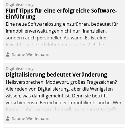
Digitalisierung
Fünf Tipps für eine erfolgreiche Software-
Einführung
Eine neue Softwarelösung einzuführen, bedeutet für
Immobilienverwaltungen nicht nur finanziellen,
sondern auch personellen Aufwand. Es ist eine
Investition, die sich lohnen muss. Das Ziel: die
nachhaltige Optimierung der Geschäftsabläufe. Damit
Sabine Wiedemann
dieses Ziel erreicht wird, sollten einige Grundregeln
befolgt werden.
Digitalisierung
Digitalisierung bedeutet Veränderung
Heilsversprechen, Modewort, großes Fragezeichen?
Alle reden von Digitalisierung, aber die Wenigsten
wissen, was damit gemeint ist. Denn sie betrifft
verschiedenste Bereiche der Immobilienbranche: Wer
fundiert über sie sprechen will, muss zuerst Begriffe
klären. Ein Aspekt ist die betriebliche Optimierung:
Sabine Wiedemann
Moderne Softwarelösungen ermöglichen große