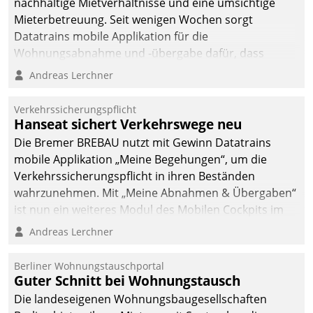
nachhaltige Mietverhältnisse und eine umsichtige
Mieterbetreuung. Seit wenigen Wochen sorgt
Datatrains mobile Applikation für die
Wohnungsabnahme und -übergabe dafür, dass
Mieter wohlgeordnet kommen und, so es sein muss,
Andreas Lerchner
gehen können.
Verkehrssicherungspflicht
Hanseat sichert Verkehrswege neu
Die Bremer BREBAU nutzt mit Gewinn Datatrains
mobile Applikation „Meine Begehungen“, um die
Verkehrssicherungspflicht in ihren Beständen
wahrzunehmen. Mit „Meine Abnahmen & Übergaben“
ist nun ein weiteres Modul des Mobilen Cockpits im
Einsatz.
Andreas Lerchner
Berliner Wohnungstauschportal
Guter Schnitt bei Wohnungstausch
Die landeseigenen Wohnungsbaugesellschaften