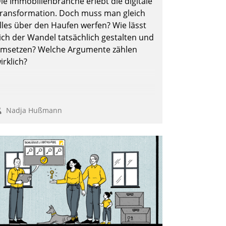
ie Immobilienbranche erlebt die digitale
ber die SAP Cloud Platform entschieden
ransformation. Doch muss man gleich
 als erstes Unternehmen am
lles über den Haufen werfen? Wie lässt
ohnungsmarkt.
ich der Wandel tatsächlich gestalten und
Andreas Lerchner
msetzen? Welche Argumente zählen
irklich?
Nadja Hußmann