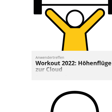
Vernetzungsideen fürs Quartier.
Dazwischen zeigte Datatrain, was es
Neues zu bieten hat.
Nadja Hußmann
Anwendertreffen
Workout 2022: Höhenflüge
zur Cloud
Beim virtuellen Datatrain-
Anwendertreffen am 27. April 2022
erhielten die Teilnehmerinnen und
Teilnehmer kurzweilige Einblicke in
innovative Cloud-Strategien und -
Lösungen mit hohem Zukunftspotenzial.