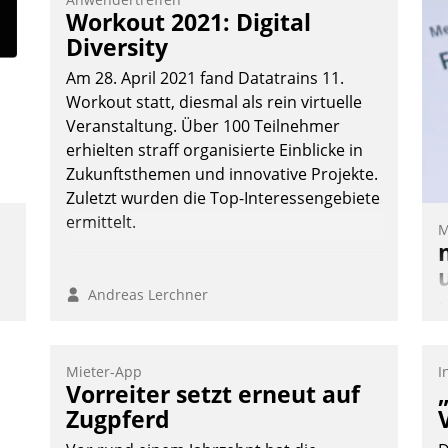
Workout 2021: Digital
Diversity
Am 28. April 2021 fand Datatrains 11.
Workout statt, diesmal als rein virtuelle
Veranstaltung. Über 100 Teilnehmer
erhielten straff organisierte Einblicke in
Zukunftsthemen und innovative Projekte.
Zuletzt wurden die Top-Interessengebiete
ermittelt.
M
Andreas Lerchner
M
u
v
Mieter-App
I
M
Vorreiter setzt erneut auf
W
Zugpferd
h