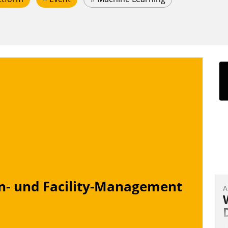
n- und Facility-Management
A
I