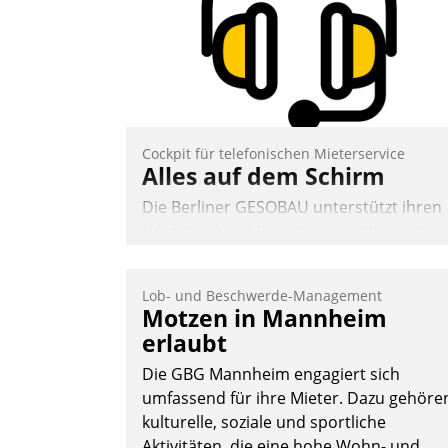
Andreas Lerchner
Cockpit für telefonischen Mieterservice
Alles auf dem Schirm
Die Berliner GESOBAU unterstützt ihren
telefonischen Mieterservice mit einem
digitalen Cockpit, das situationsbezogen
passende Fragen und Schlagworte
Lob- und Beschwerde-Management
auswirft. Eine intuitive Dialogführung
Motzen in Mannheim
ermöglicht dem externen Serviceteam,
erlaubt
Anrufe von Mietenden zügiger und
Die GBG Mannheim engagiert sich
effizienter zu bearbeiten.
umfassend für ihre Mieter. Dazu gehöre
kulturelle, soziale und sportliche
Aktivitäten, die eine hohe Wohn- und