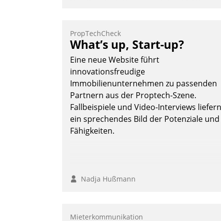
Das Proptech Yarowa setzt auf SAP-
Schnittstellenkompetenz: Datatrain
integriert Yarowas Portal zur Vergabe
PropTechCheck
und Verwaltung von Aufträgen der
What’s up, Start-up?
operativen Instandhaltung in die SAP-
Eine neue Website führt
Systemlandschaft deutscher
innovationsfreudige
Wohnungsunternehmen – und
Immobilienunternehmen zu passenden
beschleunigt damit den Weg vom
Partnern aus der Proptech-Szene.
Mieteranliegen zum Dienstleisterauftrag
Fallbeispiele und Video-Interviews liefer
Nadja Hußmann
ein sprechendes Bild der Potenziale und
Fähigkeiten.
Nadja Hußmann
Mieterkommunikation