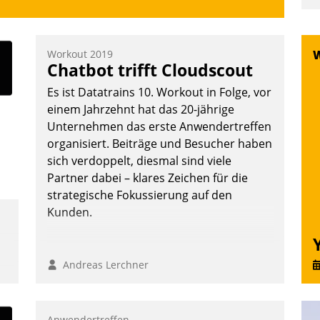
u
K
F
Workout 2019
Chatbot trifft Cloudscout
m
z
Es ist Datatrains 10. Workout in Folge, vor
u
einem Jahrzehnt hat das 20-jährige
Unternehmen das erste Anwendertreffen
organisiert. Beiträge und Besucher haben
sich verdoppelt, diesmal sind viele
Partner dabei – klares Zeichen für die
strategische Fokussierung auf den
Kunden.
Andreas Lerchner
Anwendertreffen