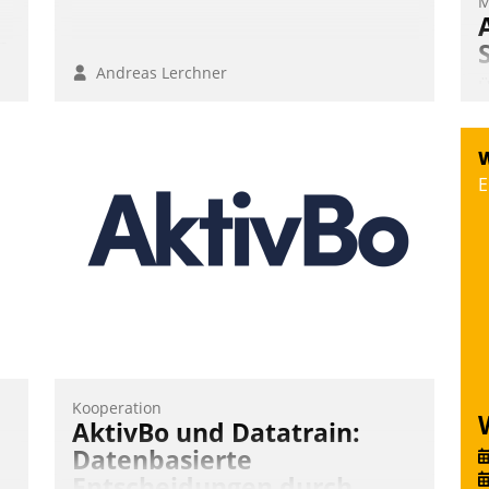
M
n
Andreas Lerchner
Ü
m
W
W
a
E
e
S
d
Kooperation
AktivBo und Datatrain:
Datenbasierte
Entscheidungen durch