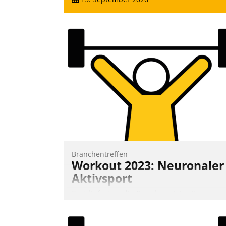
Branchentreffen
Workout 2023: Neuronaler
Aktivsport
Erst lieferten die Speaker visionäre
Impulse, dann wurden die Gäste selbst
aktiv und sammelten methodisch