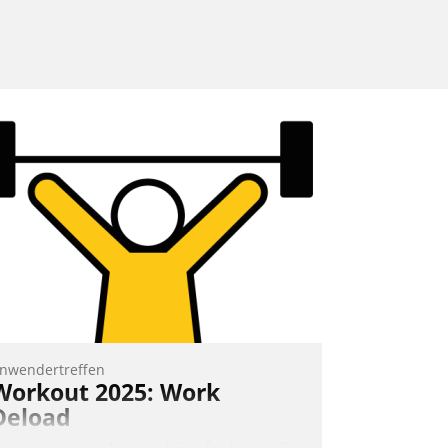
nwendertreffen
Workout 2025: Work
Deload
n entspannter Atmosphäre findet am 6.