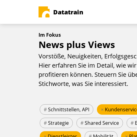
Datatrain
Im Fokus
News plus Views
Vorstöße, Neuigkeiten, Erfolgsgesc
Hier erfahren Sie im Detail, wie wir
profitieren können. Steuern Sie üb
Stichworte, was Sie interessiert.
#
Schnittstellen, API
×
Kundenservic
#
Strategie
#
Shared Service
#
×
Dienstleister
#
Mobilität
×
Pla