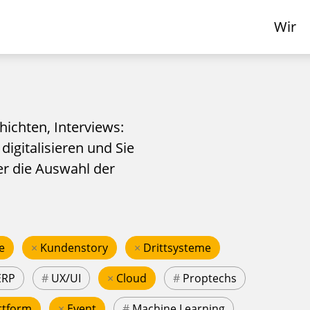
Wir
hichten, Interviews:
 digitalisieren und Sie
er die Auswahl der
e
×
Kundenstory
×
Drittsysteme
ERP
#
UX/UI
×
Cloud
#
Proptechs
ttform
×
Event
#
Machine Learning