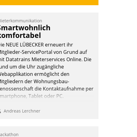
ieterkommunikation
Smartwohnlich
komfortabel
ie NEUE LÜBECKER erneuert ihr
itglieder-ServicePortal von Grund auf
it Datatrains Mieterservices Online. Die
und um die Uhr zugängliche
ebapplikation ermöglicht den
itgliedern der Wohnungs­bau­
enossenschaft die Kontaktaufnahme per
martphone, Tablet oder PC.
Andreas Lerchner
ackathon