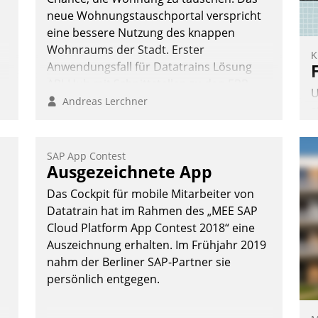
neue Wohnungstauschportal verspricht
eine bessere Nutzung des knappen
Wohnraums der Stadt. Erster
K
Anwendungsfall für Datatrains Lösung
API-Hub mit Schnittstellen zu den ERP-
U
n
Systemen der Unternehmen.
Andreas Lerchner
s
A
v
SAP App Contest
s
Ausgezeichnete App
u
Das Cockpit für mobile Mitarbeiter von
E
Datatrain hat im Rahmen des „MEE SAP
C
Cloud Platform App Contest 2018“ eine
P
Auszeichnung erhalten. Im Frühjahr 2019
P
nahm der Berliner SAP-Partner sie
persönlich entgegen.