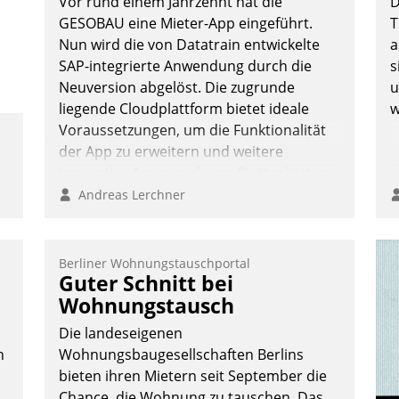
Vor rund einem Jahrzehnt hat die
D
ü
GESOBAU eine Mieter-App eingeführt.
T
-
Nun wird die von Datatrain entwickelte
a
W
SAP-integrierte Anwendung durch die
s
Neuversion abgelöst. Die zugrunde
u
liegende Cloudplattform bietet ideale
w
Voraussetzungen, um die Funktionalität
der App zu erweitern und weitere
innovative Apps, auch von Drittanbietern,
in SAP zu integrieren.
Andreas Lerchner
Berliner Wohnungstauschportal
Guter Schnitt bei
Wohnungstausch
Die landeseigenen
n
Wohnungsbaugesellschaften Berlins
bieten ihren Mietern seit September die
Chance, die Wohnung zu tauschen. Das