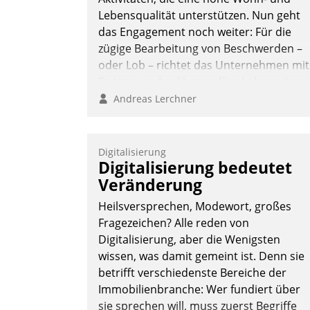
Nadja Hußmann
Lebensqualität unterstützen. Nun geht
das Engagement noch weiter: Für die
zügige Bearbeitung von Beschwerden –
oder Lob – richtet das Unternehmen mit
Datatrains Applikation fürs Lob- und
Beschwerde-Management einen eigene
Andreas Lerchner
Kanal ein.
Digitalisierung
Digitalisierung bedeutet
Veränderung
Heilsversprechen, Modewort, großes
Fragezeichen? Alle reden von
Digitalisierung, aber die Wenigsten
wissen, was damit gemeint ist. Denn sie
betrifft verschiedenste Bereiche der
Immobilienbranche: Wer fundiert über
sie sprechen will, muss zuerst Begriffe