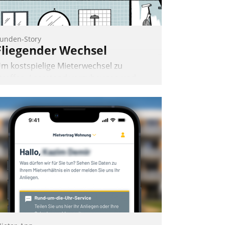
unden-Story
Fliegender Wechsel
m kostspielige Mieterwechsel zu
traffen, Leerstand vorzubeugen und
kteure wie Prozesse fließend zu
ernetzen, nutzt die Berliner Gewobag
eit Jahresbeginn eine Überblick, Einsicht
nd Eingriff bietende Lösung. Zur
ntwicklung setzte man auf
loudtechnologie, bewährte und Startup-
artner sowie erstmals agile
rojektmethoden.
Nadja Hußmann