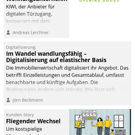
KIWI, der Anbieter für
digitalen Türzugang,
kooperiert mit dem
Beratungs- und
Andreas Lerchner
Softwareentwicklungshaus
Datatrain.
Digitalisierung
Im Wandel wandlungsfähig –
Digitalisierung auf elastischer Basis
Die Immobilienwirtschaft digitalisiert ihr Angebot. Das
betrifft Einzelleistungen und Gesamtablauf, umfasst
benachbarte und künftige Aufgaben. Die
Bedingungen ändern sich ständig. Wie lässt sich
technisch die Kontrolle wahren und zugleich Freiraum
Jörn Beckmann
fürs Wachsen öffnen?
Kunden-Story
Fliegender Wechsel
Um kostspielige