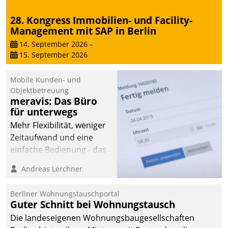
28. Kongress Immobilien- und Facility-
Management mit SAP in Berlin
14. September 2026
–
15. September 2026
Mobile Kunden- und
Objektbetreuung
meravis: Das Büro
für unterwegs
Mehr Flexibilität, weniger
Zeitaufwand und eine
einfache Bedienung - das
verspricht das aktuelle
Andreas Lerchner
Cockpit für mobile
Mitarbeiter von
Berliner Wohnungstauschportal
Datatrain. Die meravis
Guter Schnitt bei Wohnungstausch
Wohnungsbau- und
Die landeseigenen Wohnungsbaugesellschaften
Immobilien GmbH hat