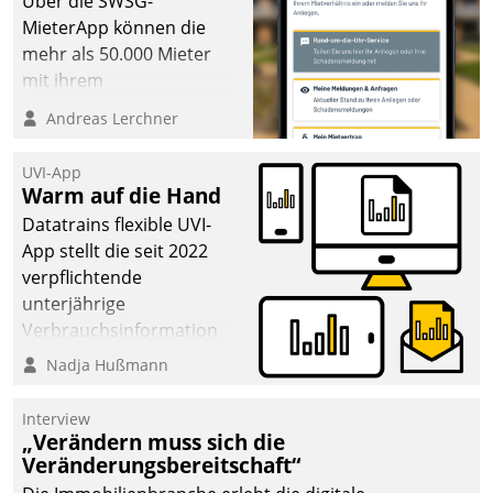
Über die SWSG-
MieterApp können die
mehr als 50.000 Mieter
mit ihrem
Wohnungsunternehmen
Andreas Lerchner
kommunizieren, auf dem
Laufenden bleiben, Daten
UVI-App
einsehen und ändern
Warm auf die Hand
oder
Datatrains flexible UVI-
Schadensmeldungen
App stellt die seit 2022
abgeben – rund um die
verpflichtende
Uhr.
unterjährige
Verbrauchsinformation
schnell, zuverlässig und
Nadja Hußmann
leicht bekömmlich bereit:
Die monatlichen
Interview
Mitteilungen zum
„Verändern muss sich die
Veränderungsbereitschaft“
Heizungs- und
Wasserverbrauch gehen