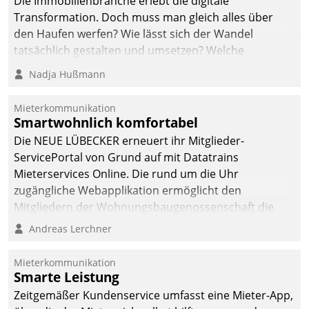
Die Immobilienbranche erlebt die digitale
automatisiert, vollständig
Transformation. Doch muss man gleich alles über
und auf Wunsch über
den Haufen werfen? Wie lässt sich der Wandel
mehrere zuvor
tatsächlich gestalten und umsetzen? Welche
festgelegte
Argumente zählen wirklich?
Nadja Hußmann
Kommunikationswege bei
den Empfängern ein.
Mieterkommunikation
Smartwohnlich komfortabel
Die NEUE LÜBECKER erneuert ihr Mitglieder-
ServicePortal von Grund auf mit Datatrains
Mieterservices Online. Die rund um die Uhr
zugängliche Webapplikation ermöglicht den
Mitgliedern der Wohnungs­bau­genossenschaft die
Kontaktaufnahme per Smartphone, Tablet oder PC.
Andreas Lerchner
Mieterkommunikation
Smarte Leistung
Zeitgemäßer Kundenservice umfasst eine Mieter-App,