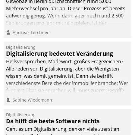
Gewobag in Berlin durchschnittlich rund 5.000
Mieterwechsel pro Jahr an. Dieser Prozess ist bereits
aufwendig genug. Wenn dann aber noch rund 2.500
Sanierungen pro Jahr mit reinspielen, ist der
Betreuungs- und Organisationsaufwand immens. Im
Andreas Lerchner
Rahmen ihrer Digitalisierungsstrategie hat das
kommunale Wohnungsbauunternehmen daher
Digitalisierung
gemeinsam mit der Berliner Datatrain GmbH den
Digitalisierung bedeutet Veränderung
Teilprozess der Objektsanierung digitalisiert.
Heilsversprechen, Modewort, großes Fragezeichen?
Alle reden von Digitalisierung, aber die Wenigsten
wissen, was damit gemeint ist. Denn sie betrifft
verschiedenste Bereiche der Immobilienbranche: Wer
fundiert über sie sprechen will, muss zuerst Begriffe
klären. Ein Aspekt ist die betriebliche Optimierung:
Sabine Wiedemann
Moderne Softwarelösungen ermöglichen große
Einsparungen durch optimierte und automatisierte
Digitalisierung
Prozesse. Doch man darf nicht zu viel erwarten: Allein
Da hilft die beste Software nichts
mit der Einführung einer neuen Software ist es nicht
Geht es um Digitalisierung, denken viele zuerst an
getan. Die Digitalisierung erfordert von Unternehmen