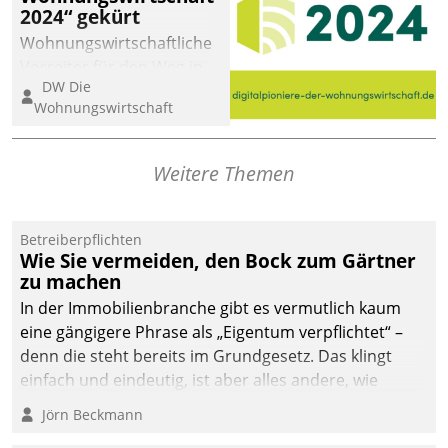
2024“ gekürt
Wohnungswirtschaftliche
Vorreiter für den Weg in
DW Die
eine digitale Zukunft zu
Wohnungswirtschaft
finden, ist das Ziel des
Awards „Digitalpioniere
der
Weitere Themen
Wohnungswirtschaft“.
Bewerben können sich
dafür ein Team
Betreiberpflichten
Wie Sie vermeiden, den Bock zum Gärtner
bestehend aus
zu machen
Wohnungsunternehmen
und PropTech.
In der Immobilienbranche gibt es vermutlich kaum
eine gängigere Phrase als „Eigentum verpflichtet“ –
denn die steht bereits im Grundgesetz. Das klingt
einfach und eindeutig, ist aber alles andere, wie
Branchenbeschäftigte wissen. Denn mit der
Jörn Beckmann
Verantwortung folgen Verpflichtungen.