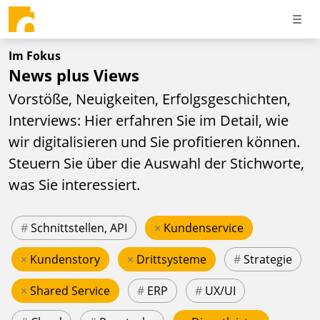
Im Fokus
News plus Views
Vorstöße, Neuigkeiten, Erfolgsgeschichten,
Interviews: Hier erfahren Sie im Detail, wie
wir digitalisieren und Sie profitieren können.
Steuern Sie über die Auswahl der Stichworte,
was Sie interessiert.
#
Schnittstellen, API
×
Kundenservice
×
Kundenstory
×
Drittsysteme
#
Strategie
×
Shared Service
#
ERP
#
UX/UI