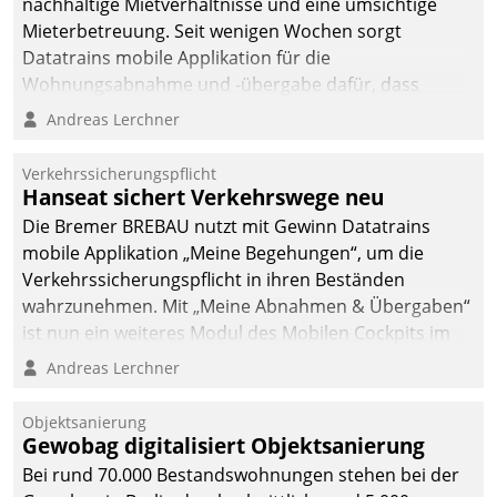
nachhaltige Mietverhältnisse und eine umsichtige
Mieterbetreuung. Seit wenigen Wochen sorgt
Datatrains mobile Applikation für die
Wohnungsabnahme und -übergabe dafür, dass
Mieter wohlgeordnet kommen und, so es sein muss,
Andreas Lerchner
gehen können.
Verkehrssicherungspflicht
Hanseat sichert Verkehrswege neu
Die Bremer BREBAU nutzt mit Gewinn Datatrains
mobile Applikation „Meine Begehungen“, um die
Verkehrssicherungspflicht in ihren Beständen
wahrzunehmen. Mit „Meine Abnahmen & Übergaben“
ist nun ein weiteres Modul des Mobilen Cockpits im
Einsatz.
Andreas Lerchner
Objektsanierung
Gewobag digitalisiert Objektsanierung
Bei rund 70.000 Bestandswohnungen stehen bei der