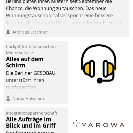
Berlins bieten ihren Mietern seit September die
sich dabei für den Betrieb
Chance, die Wohnung zu tauschen. Das neue
der Lösung über die SAP
Wohnungstauschportal verspricht eine bessere
Cloud Platform
Nutzung des knappen Wohnraums der Stadt. Erster
entschieden - als erstes
Anwendungsfall für Datatrains Lösung API-Hub mit
Andreas Lerchner
Unternehmen am
Schnittstellen zu den ERP-Systemen der
Wohnungsmarkt.
Unternehmen.
Cockpit für telefonischen
Mieterservice
Alles auf dem
Schirm
Die Berliner GESOBAU
unterstützt ihren
telefonischen
Mieterservice mit einem
Nadja Hußmann
digitalen Cockpit, das
situationsbezogen
Integrationspartnerschaft
passende Fragen und
Alle Aufträge im
Schlagworte auswirft.
Blick und im Griff
Eine intuitive