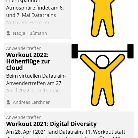
In entspannter
Atmosphäre findet am 6.
und 7. Mai Datatrains
Netzwerk-Event im
Kunden- und Partnerkreis
Nadja Hußmann
statt. Zentrale Frage: Wie
lassen sich
Anwendertreffen
Mammutprojekte
Workout 2022:
meistern und Workloads
Höhenflüge zur
Cloud
wuppen – bei zunehmend
anspruchsvollen
Beim virtuellen Datatrain-
Aufgaben und
Anwendertreffen am 27.
abnehmendem
April 2022 erhielten die
Nachwuchs?
Teilnehmerinnen und
Andreas Lerchner
Teilnehmer kurzweilige
Einblicke in innovative
Anwendertreffen
Cloud-Strategien und -
Workout 2021: Digital Diversity
Lösungen mit hohem
Am 28. April 2021 fand Datatrains 11. Workout statt,
Zukunftspotenzial.