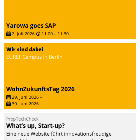
von AktivBo und
Datatrain ermöglicht
automatisiert ausgelöste,
zielgerichtete
Yarowa goes SAP
Mieterbefragungen – eine
2. Juli 2026
11:00
–
11:30
starke Grundlage für
intelligente,
Wir sind dabei
datengestützte
EUREF Campus in Berlin
Entscheidungen.
WohnZukunftsTag 2026
29. Juni 2026
–
30. Juni 2026
PropTechCheck
What’s up, Start-up?
Eine neue Website führt innovationsfreudige