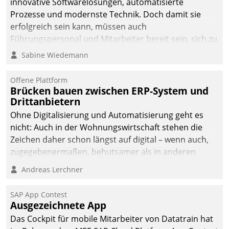
innovative Softwarelösungen, automatisierte
die Bereitschaft, sich zu überprüfen, zu hinterfragen
Prozesse und modernste Technik. Doch damit sie
und zu verändern.
erfolgreich sein kann, müssen auch
Führungspersonal und Mitarbeiter bereit sein, sich zu
verändern und anzupassen, sonst werden sie an ihr
Sabine Wiedemann
scheitern.
Offene Plattform
Brücken bauen zwischen ERP-System und
Drittanbietern
Ohne Digitalisierung und Automatisierung geht es
nicht: Auch in der Wohnungswirtschaft stehen die
Zeichen daher schon längst auf digital – wenn auch,
zugegebenermaßen, behutsamer als in anderen
Branchen.
Andreas Lerchner
SAP App Contest
Ausgezeichnete App
Das Cockpit für mobile Mitarbeiter von Datatrain hat