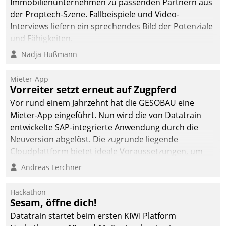
Immobilienunternehmen zu passenden Partnern aus
der Proptech-Szene. Fallbeispiele und Video-
Interviews liefern ein sprechendes Bild der Potenziale
und Fähigkeiten.
Nadja Hußmann
Mieter-App
Vorreiter setzt erneut auf Zugpferd
Vor rund einem Jahrzehnt hat die GESOBAU eine
Mieter-App eingeführt. Nun wird die von Datatrain
entwickelte SAP-integrierte Anwendung durch die
Neuversion abgelöst. Die zugrunde liegende
Cloudplattform bietet ideale Voraussetzungen, um
die Funktionalität der App zu erweitern und weitere
Andreas Lerchner
innovative Apps, auch von Drittanbietern, in SAP zu
integrieren.
Hackathon
Sesam, öffne dich!
Datatrain startet beim ersten KIWI Platform