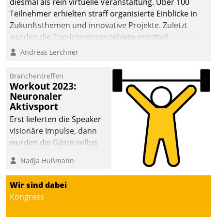
diesmal als rein virtuelle Veranstaltung. Über 100
Teilnehmer erhielten straff organisierte Einblicke in
Zukunftsthemen und innovative Projekte. Zuletzt
wurden die Top-Interessengebiete ermittelt.
Andreas Lerchner
Branchentreffen
Workout 2023:
Neuronaler
Aktivsport
Erst lieferten die Speaker
visionäre Impulse, dann
wurden die Gäste selbst
aktiv und sammelten
Nadja Hußmann
methodisch
Vernetzungsideen fürs
Wir sind dabei
Quartier. Dazwischen
Kongress
zeigte Datatrain, was es
Neues zu bieten hat.