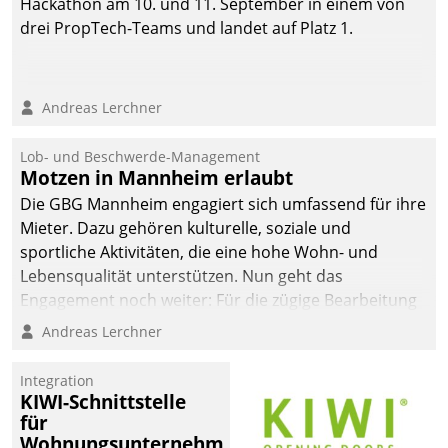
Hackathon am 10. und 11. September in einem von
drei PropTech-Teams und landet auf Platz 1.
Andreas Lerchner
Lob- und Beschwerde-Management
Motzen in Mannheim erlaubt
Die GBG Mannheim engagiert sich umfassend für ihre
Mieter. Dazu gehören kulturelle, soziale und
sportliche Aktivitäten, die eine hohe Wohn- und
Lebensqualität unterstützen. Nun geht das
Engagement noch weiter: Für die zügige Bearbeitung
von Beschwerden – oder Lob – richtet das
Andreas Lerchner
Unternehmen mit Datatrains Applikation fürs Lob-
und Beschwerde-Management einen eigenen Kanal
Integration
ein.
KIWI-Schnittstelle
für
Wohnungsunternehmen