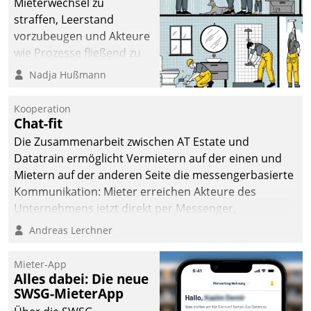
Mieterwechsel zu
straffen, Leerstand
vorzubeugen und Akteure
wie Prozesse fließend zu
vernetzen, nutzt die
Nadja Hußmann
Berliner Gewobag seit
Jahresbeginn eine
Kooperation
Überblick, Einsicht und
Chat-fit
Eingriff bietende Lösung.
Die Zusammenarbeit zwischen AT Estate und
Zur Entwicklung setzte
Datatrain ermöglicht Vermietern auf der einen und
man auf
Mietern auf der anderen Seite die messengerbasierte
Cloudtechnologie,
Kommunikation: Mieter erreichen Akteure des
bewährte und Startup-
Unternehmens jetzt direkt per Messenger,
Partner sowie erstmals
Mitarbeiter oder Dienstleister empfangen oder
Andreas Lerchner
agile Projektmethoden.
versenden die Nachrichten via Cockpit.
Mieter-App
Alles dabei: Die neue
SWSG-MieterApp