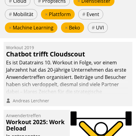
#
Cloud
#
Proptechs
×
Dienstleister
#
Mobilität
×
Plattform
#
Event
×
Machine Learning
×
Beko
#
UVI
Workout 2019
Chatbot trifft Cloudscout
Es ist Datatrains 10. Workout in Folge, vor einem
Jahrzehnt hat das 20-jährige Unternehmen das erste
Anwendertreffen organisiert. Beiträge und Besucher
haben sich verdoppelt, diesmal sind viele Partner
dabei – klares Zeichen für die strategische
Fokussierung auf den Kunden.
Andreas Lerchner
Anwendertreffen
Workout 2025: Work
Deload