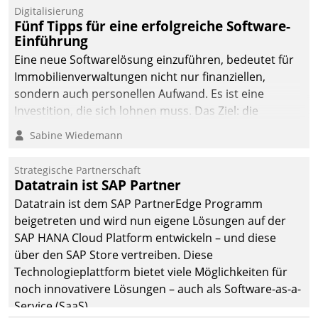
Digitalisierung
Fünf Tipps für eine erfolgreiche Software-
Einführung
Eine neue Softwarelösung einzuführen, bedeutet für
Immobilienverwaltungen nicht nur finanziellen,
sondern auch personellen Aufwand. Es ist eine
Investition, die sich lohnen muss. Das Ziel: die
nachhaltige Optimierung der Geschäftsabläufe. Damit
Sabine Wiedemann
dieses Ziel erreicht wird, sollten einige Grundregeln
befolgt werden.
Strategische Partnerschaft
Datatrain ist SAP Partner
Datatrain ist dem SAP PartnerEdge Programm
beigetreten und wird nun eigene Lösungen auf der
SAP HANA Cloud Platform entwickeln – und diese
über den SAP Store vertreiben. Diese
Technologieplattform bietet viele Möglichkeiten für
noch innovativere Lösungen – auch als Software-as-a-
Service (SaaS).