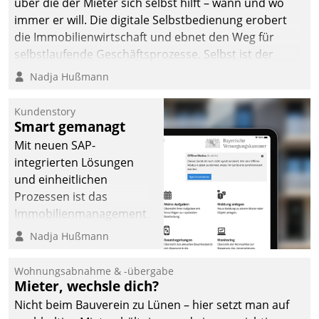
über die der Mieter sich selbst hilft – wann und wo
immer er will. Die digitale Selbstbedienung erobert
die Immobilienwirtschaft und ebnet den Weg für
selbstlaufende Geschäftsprozesse. Selbst ist der
Kunde und smart der Serviceanbieter.
Nadja Hußmann
Kundenstory
Smart gemanagt
Mit neuen SAP-
integrierten Lösungen
und einheitlichen
Prozessen ist das
Immobilienmanagement
der Bayerischen
Nadja Hußmann
Versorgungskammer im
Ressort Kapitalanlage für
Wohnungsabnahme & -übergabe
künftige Aufgaben und
Mieter, wechsle dich?
Herausforderungen
Nicht beim Bauverein zu Lünen – hier setzt man auf
gerüstet.