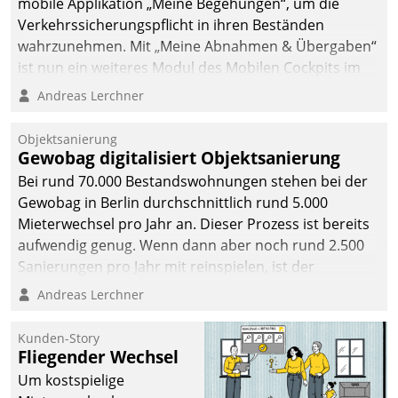
mobile Applikation „Meine Begehungen“, um die
Verkehrssicherungspflicht in ihren Beständen
wahrzunehmen. Mit „Meine Abnahmen & Übergaben“
ist nun ein weiteres Modul des Mobilen Cockpits im
Einsatz.
Andreas Lerchner
Objektsanierung
Gewobag digitalisiert Objektsanierung
Bei rund 70.000 Bestandswohnungen stehen bei der
Gewobag in Berlin durchschnittlich rund 5.000
Mieterwechsel pro Jahr an. Dieser Prozess ist bereits
aufwendig genug. Wenn dann aber noch rund 2.500
Sanierungen pro Jahr mit reinspielen, ist der
Betreuungs- und Organisationsaufwand immens. Im
Andreas Lerchner
Rahmen ihrer Digitalisierungsstrategie hat das
kommunale Wohnungsbauunternehmen daher
Kunden-Story
gemeinsam mit der Berliner Datatrain GmbH den
Fliegender Wechsel
Teilprozess der Objektsanierung digitalisiert.
Um kostspielige