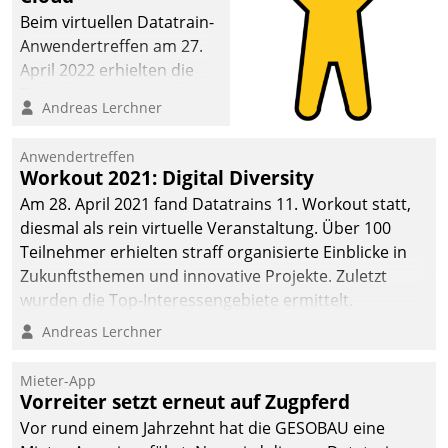
Beim virtuellen Datatrain-
Anwendertreffen am 27.
April 2022 erhielten die
Teilnehmerinnen und
Andreas Lerchner
Teilnehmer kurzweilige
Einblicke in innovative
Anwendertreffen
Cloud-Strategien und -
Workout 2021: Digital Diversity
Lösungen mit hohem
Am 28. April 2021 fand Datatrains 11. Workout statt,
Zukunftspotenzial.
diesmal als rein virtuelle Veranstaltung. Über 100
Teilnehmer erhielten straff organisierte Einblicke in
Zukunftsthemen und innovative Projekte. Zuletzt
wurden die Top-Interessengebiete ermittelt.
Andreas Lerchner
Mieter-App
Vorreiter setzt erneut auf Zugpferd
Vor rund einem Jahrzehnt hat die GESOBAU eine