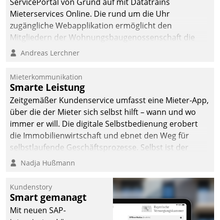
ServicePortal von Grund auf mit Datatrains
Mieterservices Online. Die rund um die Uhr
zugängliche Webapplikation ermöglicht den
Mitgliedern der Wohnungs­bau­genossenschaft die
Kontaktaufnahme per Smartphone, Tablet oder PC.
Andreas Lerchner
Mieterkommunikation
Smarte Leistung
Zeitgemäßer Kundenservice umfasst eine Mieter-App,
über die der Mieter sich selbst hilft – wann und wo
immer er will. Die digitale Selbstbedienung erobert
die Immobilienwirtschaft und ebnet den Weg für
selbstlaufende Geschäftsprozesse. Selbst ist der
Kunde und smart der Serviceanbieter.
Nadja Hußmann
Kundenstory
Smart gemanagt
Mit neuen SAP-