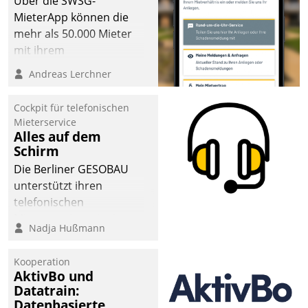
Über die SWSG-
MieterApp können die
mehr als 50.000 Mieter
mit ihrem
Wohnungsunternehmen
Andreas Lerchner
kommunizieren, auf dem
Laufenden bleiben, Daten
Cockpit für telefonischen
einsehen und ändern
Mieterservice
oder
Alles auf dem
Schirm
Schadensmeldungen
abgeben – rund um die
Die Berliner GESOBAU
Uhr.
unterstützt ihren
telefonischen
Mieterservice mit einem
Nadja Hußmann
digitalen Cockpit, das
situationsbezogen
Kooperation
passende Fragen und
AktivBo und
Schlagworte auswirft.
Datatrain:
Eine intuitive
Datenbasierte