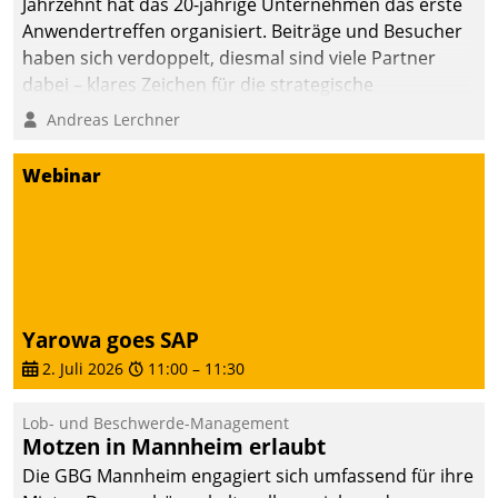
Jahrzehnt hat das 20-jährige Unternehmen das erste
sich dabei für den Betrieb
Anwendertreffen organisiert. Beiträge und Besucher
der Lösung über die SAP
haben sich verdoppelt, diesmal sind viele Partner
Cloud Platform
dabei – klares Zeichen für die strategische
entschieden - als erstes
Fokussierung auf den Kunden.
Andreas Lerchner
Unternehmen am
Wohnungsmarkt.
Webinar
Yarowa goes SAP
2. Juli 2026
11:00
–
11:30
Lob- und Beschwerde-Management
Motzen in Mannheim erlaubt
Die GBG Mannheim engagiert sich umfassend für ihre