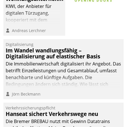
KIWI, der Anbieter für
digitalen Türzugang,
kooperiert mit dem
Beratungs- und
Andreas Lerchner
Softwareentwicklungshaus
Datatrain.
Digitalisierung
Im Wandel wandlungsfähig –
Digitalisierung auf elastischer Basis
Die Immobilienwirtschaft digitalisiert ihr Angebot. Das
betrifft Einzelleistungen und Gesamtablauf, umfasst
benachbarte und künftige Aufgaben. Die
Bedingungen ändern sich ständig. Wie lässt sich
technisch die Kontrolle wahren und zugleich Freiraum
Jörn Beckmann
fürs Wachsen öffnen?
Verkehrssicherungspflicht
Hanseat sichert Verkehrswege neu
Die Bremer BREBAU nutzt mit Gewinn Datatrains