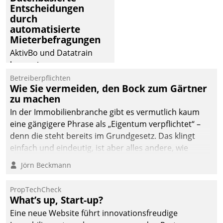
Entscheidungen
Dialogführung ermöglicht
durch
dem externen
automatisierte
Serviceteam, Anrufe von
Mieterbefragungen
Mietenden zügiger und
AktivBo und Datatrain
effizienter zu bearbeiten.
kooperieren –
Immobilienunternehmen
Betreiberpflichten
Wie Sie vermeiden, den Bock zum Gärtner
profitieren: Die nahtlose
zu machen
Integration der Lösungen
In der Immobilienbranche gibt es vermutlich kaum
von AktivBo und
eine gängigere Phrase als „Eigentum verpflichtet“ –
Datatrain ermöglicht
denn die steht bereits im Grundgesetz. Das klingt
automatisiert ausgelöste,
einfach und eindeutig, ist aber alles andere, wie
zielgerichtete
Branchenbeschäftigte wissen. Denn mit der
Mieterbefragungen – eine
Jörn Beckmann
Verantwortung folgen Verpflichtungen.
starke Grundlage für
intelligente,
PropTechCheck
datengestützte
What’s up, Start-up?
Entscheidungen.
Eine neue Website führt innovationsfreudige