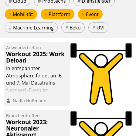
#
Cloud
#
Proptechs
#
Dienstleister
×
Mobilität
×
Plattform
×
Event
#
Machine Learning
#
Beko
#
UVI
Anwendertreffen
Workout 2025: Work
Deload
In entspannter
Atmosphäre findet am 6.
und 7. Mai Datatrains
Netzwerk-Event im
Kunden- und Partnerkreis
Nadja Hußmann
statt. Zentrale Frage: Wie
lassen sich
Branchentreffen
Mammutprojekte
Workout 2023:
meistern und Workloads
Neuronaler
Aktivsport
wuppen – bei zunehmend