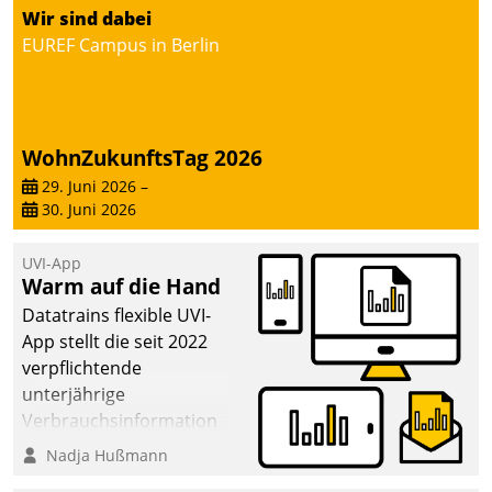
Wir sind dabei
deutscher
EUREF Campus in Berlin
Wohnungsunternehmen
– und beschleunigt damit
den Weg vom
Mieteranliegen zum
Dienstleisterauftrag.
WohnZukunftsTag 2026
29. Juni 2026
–
30. Juni 2026
UVI-App
Warm auf die Hand
Datatrains flexible UVI-
App stellt die seit 2022
verpflichtende
unterjährige
Verbrauchsinformation
schnell, zuverlässig und
Nadja Hußmann
leicht bekömmlich bereit: