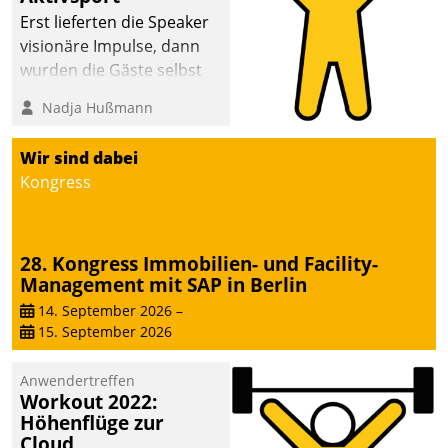
anspruchsvollen
Erst lieferten die Speaker
Aufgaben und
visionäre Impulse, dann
abnehmendem
wurden die Gäste selbst
Nachwuchs?
aktiv und sammelten
Nadja Hußmann
methodisch
Vernetzungsideen fürs
Wir sind dabei
Quartier. Dazwischen
Kongress
zeigte Datatrain, was es
Neues zu bieten hat.
28. Kongress Immobilien- und Facility-
Management mit SAP in Berlin
14. September 2026
–
15. September 2026
Anwendertreffen
Workout 2022:
Höhenflüge zur
Cloud