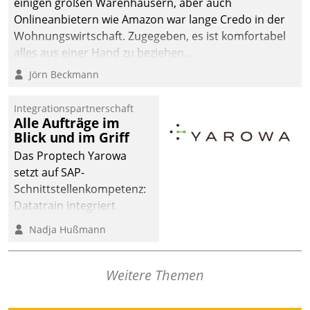
einigen großen Warenhäusern, aber auch
Onlineanbietern wie Amazon war lange Credo in der
Wohnungswirtschaft. Zugegeben, es ist komfortabel
alles aus einer Hand zu beziehen...
Jörn Beckmann
Integrationspartnerschaft
Alle Aufträge im
Blick und im Griff
Das Proptech Yarowa
setzt auf SAP-
Schnittstellenkompetenz:
Datatrain integriert
Yarowas Portal zur
Nadja Hußmann
Vergabe und Verwaltung
von Aufträgen der
operativen
Weitere Themen
Instandhaltung in die
SAP-Systemlandschaft