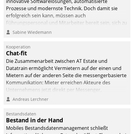
innovative Softwarelösungen, automatisierte
die Bereitschaft, sich zu überprüfen, zu hinterfragen
Prozesse und modernste Technik. Doch damit sie
und zu verändern.
erfolgreich sein kann, müssen auch
Führungspersonal und Mitarbeiter bereit sein, sich zu
verändern und anzupassen, sonst werden sie an ihr
Sabine Wiedemann
scheitern.
Kooperation
Chat-fit
Die Zusammenarbeit zwischen AT Estate und
Datatrain ermöglicht Vermietern auf der einen und
Mietern auf der anderen Seite die messengerbasierte
Kommunikation: Mieter erreichen Akteure des
Unternehmens jetzt direkt per Messenger,
Mitarbeiter oder Dienstleister empfangen oder
Andreas Lerchner
versenden die Nachrichten via Cockpit.
Bestandsdaten
Bestand in der Hand
Mobiles Bestandsdatenmanagement schließt