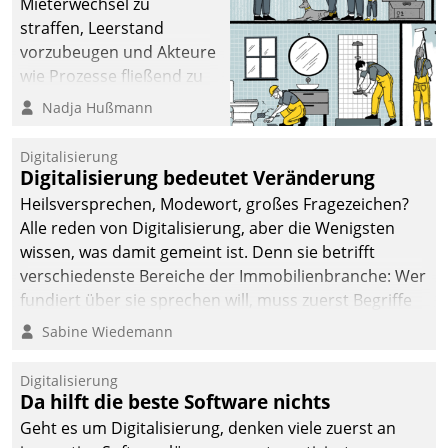
Mieterwechsel zu
straffen, Leerstand
vorzubeugen und Akteure
wie Prozesse fließend zu
vernetzen, nutzt die
Nadja Hußmann
Berliner Gewobag seit
Jahresbeginn eine
Digitalisierung
Überblick, Einsicht und
Digitalisierung bedeutet Veränderung
Eingriff bietende Lösung.
Heilsversprechen, Modewort, großes Fragezeichen?
Zur Entwicklung setzte
Alle reden von Digitalisierung, aber die Wenigsten
man auf
wissen, was damit gemeint ist. Denn sie betrifft
Cloudtechnologie,
verschiedenste Bereiche der Immobilienbranche: Wer
bewährte und Startup-
fundiert über sie sprechen will, muss zuerst Begriffe
Partner sowie erstmals
klären. Ein Aspekt ist die betriebliche Optimierung:
Sabine Wiedemann
agile Projektmethoden.
Moderne Softwarelösungen ermöglichen große
Einsparungen durch optimierte und automatisierte
Digitalisierung
Prozesse. Doch man darf nicht zu viel erwarten: Allein
Da hilft die beste Software nichts
mit der Einführung einer neuen Software ist es nicht
Geht es um Digitalisierung, denken viele zuerst an
getan. Die Digitalisierung erfordert von Unternehmen