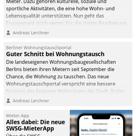
Mieter. Dazu gehören kulturelle, soziale und
sportliche Aktivitäten, die eine hohe Wohn- und
Lebensqualität unterstützen. Nun geht das
Engagement noch weiter: Für die zügige Bearbeitung
von Beschwerden – oder Lob – richtet das
Andreas Lerchner
Unternehmen mit Datatrains Applikation fürs Lob-
und Beschwerde-Management einen eigenen Kanal
Berliner Wohnungstauschportal
ein.
Guter Schnitt bei Wohnungstausch
Die landeseigenen Wohnungsbaugesellschaften
Berlins bieten ihren Mietern seit September die
Chance, die Wohnung zu tauschen. Das neue
Wohnungstauschportal verspricht eine bessere
Nutzung des knappen Wohnraums der Stadt. Erster
Anwendungsfall für Datatrains Lösung API-Hub mit
Andreas Lerchner
Schnittstellen zu den ERP-Systemen der
Unternehmen.
Mieter-App
Alles dabei: Die neue
SWSG-MieterApp