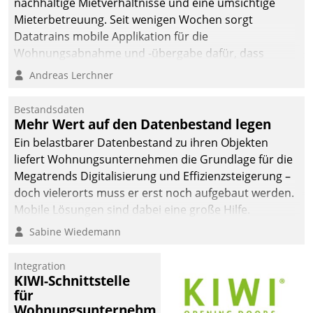
nachhaltige Mietverhältnisse und eine umsichtige
Mieterbetreuung. Seit wenigen Wochen sorgt
Datatrains mobile Applikation für die
Wohnungsabnahme und -übergabe dafür, dass
Mieter wohlgeordnet kommen und, so es sein muss,
Andreas Lerchner
gehen können.
Bestandsdaten
Mehr Wert auf den Datenbestand legen
Ein belastbarer Datenbestand zu ihren Objekten
liefert Wohnungsunternehmen die Grundlage für die
Megatrends Digitalisierung und Effizienzsteigerung –
doch vielerorts muss er erst noch aufgebaut werden.
Mobile Lösungen sind dabei eine große Hilfe.
Sabine Wiedemann
Integration
KIWI-Schnittstelle
für
Wohnungsunternehmen