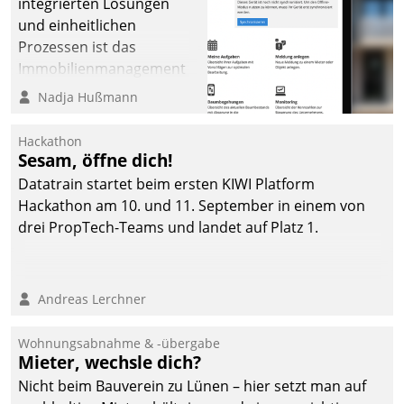
integrierten Lösungen
und einheitlichen
Prozessen ist das
Immobilienmanagement
der Bayerischen
Nadja Hußmann
Versorgungskammer im
Ressort Kapitalanlage für
Hackathon
künftige Aufgaben und
Sesam, öffne dich!
Herausforderungen
Datatrain startet beim ersten KIWI Platform
gerüstet.
Hackathon am 10. und 11. September in einem von
drei PropTech-Teams und landet auf Platz 1.
Andreas Lerchner
Wohnungsabnahme & -übergabe
Mieter, wechsle dich?
Nicht beim Bauverein zu Lünen – hier setzt man auf