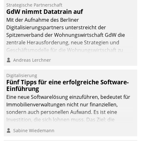
Die monatlichen
Strategische Partnerschaft
Mitteilungen zum
GdW nimmt Datatrain auf
Heizungs- und
Mit der Aufnahme des Berliner
Wasserverbrauch gehen
Digitalisierungspartners unterstreicht der
automatisiert, vollständig
Spitzenverband der Wohnungswirtschaft GdW die
und auf Wunsch über
zentrale Herausforderung, neue Strategien und
mehrere zuvor
Geschäftsmodelle für die Wohnungswirtschaft zu
festgelegte
entwickeln.
Andreas Lerchner
Kommunikationswege bei
den Empfängern ein.
Digitalisierung
Fünf Tipps für eine erfolgreiche Software-
Einführung
Eine neue Softwarelösung einzuführen, bedeutet für
Immobilienverwaltungen nicht nur finanziellen,
sondern auch personellen Aufwand. Es ist eine
Investition, die sich lohnen muss. Das Ziel: die
nachhaltige Optimierung der Geschäftsabläufe. Damit
Sabine Wiedemann
dieses Ziel erreicht wird, sollten einige Grundregeln