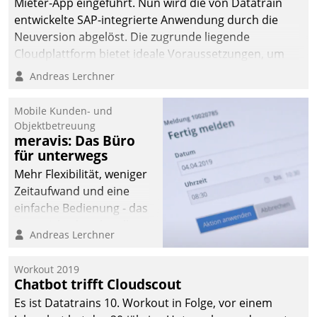
Mieter-App eingeführt. Nun wird die von Datatrain
entwickelte SAP-integrierte Anwendung durch die
Neuversion abgelöst. Die zugrunde liegende
Cloudplattform bietet ideale Voraussetzungen, um
die Funktionalität der App zu erweitern und weitere
Andreas Lerchner
innovative Apps, auch von Drittanbietern, in SAP zu
integrieren.
Mobile Kunden- und
Objektbetreuung
meravis: Das Büro
für unterwegs
Mehr Flexibilität, weniger
Zeitaufwand und eine
einfache Bedienung - das
verspricht das aktuelle
Andreas Lerchner
Cockpit für mobile
Mitarbeiter von
Workout 2019
Datatrain. Die meravis
Chatbot trifft Cloudscout
Wohnungsbau- und
Es ist Datatrains 10. Workout in Folge, vor einem
Immobilien GmbH hat