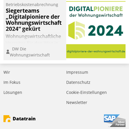
Betriebskostenabrechnung
Siegerteams
„Digitalpioniere der
Wohnungswirtschaft
2024“ gekürt
Wohnungswirtschaftliche
Vorreiter für den Weg in
DW Die
eine digitale Zukunft zu
Wohnungswirtschaft
finden, ist das Ziel des
Awards „Digitalpioniere
der
Wir
Impressum
Wohnungswirtschaft“.
Im Fokus
Datenschutz
Bewerben können sich
dafür ein Team
Lösungen
Cookie-Einstellungen
bestehend aus
Newsletter
Wohnungsunternehmen
und PropTech.
Datatrain