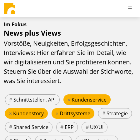
Im Fokus
News plus Views
Vorstöße, Neuigkeiten, Erfolgsgeschichten,
Interviews: Hier erfahren Sie im Detail, wie
wir digitalisieren und Sie profitieren können.
Steuern Sie über die Auswahl der Stichworte,
was Sie interessiert.
#
Schnittstellen, API
×
Kundenservice
×
Kundenstory
×
Drittsysteme
#
Strategie
#
Shared Service
#
ERP
#
UX/UI