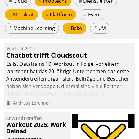
#
Cloud
×
Proptechs
#
Dienstleister
×
Mobilität
×
Plattform
#
Event
#
Machine Learning
×
Beko
#
UVI
Workout 2019
Chatbot trifft Cloudscout
Es ist Datatrains 10. Workout in Folge, vor einem
Jahrzehnt hat das 20-jährige Unternehmen das erste
Anwendertreffen organisiert. Beiträge und Besucher
haben sich verdoppelt, diesmal sind viele Partner
dabei – klares Zeichen für die strategische
Fokussierung auf den Kunden.
Andreas Lerchner
Anwendertreffen
Workout 2025: Work
Deload