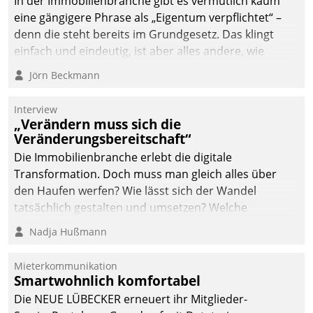
In der Immobilienbranche gibt es vermutlich kaum
eine gängigere Phrase als „Eigentum verpflichtet“ –
denn die steht bereits im Grundgesetz. Das klingt
einfach und eindeutig, ist aber alles andere, wie
Branchenbeschäftigte wissen. Denn mit der
Jörn Beckmann
Verantwortung folgen Verpflichtungen.
Interview
„Verändern muss sich die
Veränderungsbereitschaft“
Die Immobilienbranche erlebt die digitale
Transformation. Doch muss man gleich alles über
den Haufen werfen? Wie lässt sich der Wandel
tatsächlich gestalten und umsetzen? Welche
Argumente zählen wirklich?
Nadja Hußmann
Mieterkommunikation
Smartwohnlich komfortabel
Die NEUE LÜBECKER erneuert ihr Mitglieder-