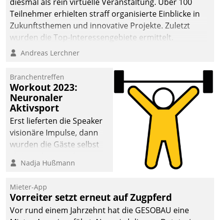
diesmal als rein virtuelle Veranstaltung. Über 100
Teilnehmer erhielten straff organisierte Einblicke in
Zukunftsthemen und innovative Projekte. Zuletzt
wurden die Top-Interessengebiete ermittelt.
Andreas Lerchner
Branchentreffen
Workout 2023:
Neuronaler
Aktivsport
Erst lieferten die Speaker
visionäre Impulse, dann
wurden die Gäste selbst
aktiv und sammelten
Nadja Hußmann
methodisch
Vernetzungsideen fürs
Mieter-App
Quartier. Dazwischen
Vorreiter setzt erneut auf Zugpferd
zeigte Datatrain, was es
Vor rund einem Jahrzehnt hat die GESOBAU eine
Neues zu bieten hat.