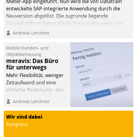
Mieter-App eingeführt. Nun wird die von Datatrain
entwickelte SAP-integrierte Anwendung durch die
Neuversion abgelöst. Die zugrunde liegende
Cloudplattform bietet ideale Voraussetzungen, um
die Funktionalität der App zu erweitern und weitere
Andreas Lerchner
innovative Apps, auch von Drittanbietern, in SAP zu
integrieren.
Mobile Kunden- und
Objektbetreuung
meravis: Das Büro
für unterwegs
Mehr Flexibilität, weniger
Zeitaufwand und eine
einfache Bedienung - das
verspricht das aktuelle
Andreas Lerchner
Cockpit für mobile
Mitarbeiter von
Wir sind dabei
Datatrain. Die meravis
Kongress
Wohnungsbau- und
Immobilien GmbH hat