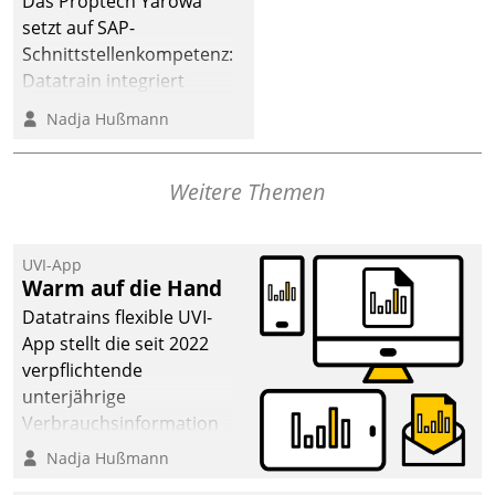
Das Proptech Yarowa
dafür ein Team
setzt auf SAP-
bestehend aus
Schnittstellenkompetenz:
Wohnungsunternehmen
Datatrain integriert
und PropTech.
Yarowas Portal zur
Nadja Hußmann
Vergabe und Verwaltung
von Aufträgen der
operativen
Weitere Themen
Instandhaltung in die
SAP-Systemlandschaft
UVI-App
deutscher
Warm auf die Hand
Wohnungsunternehmen
Datatrains flexible UVI-
– und beschleunigt damit
App stellt die seit 2022
den Weg vom
verpflichtende
Mieteranliegen zum
unterjährige
Dienstleisterauftrag.
Verbrauchsinformation
schnell, zuverlässig und
Nadja Hußmann
leicht bekömmlich bereit: