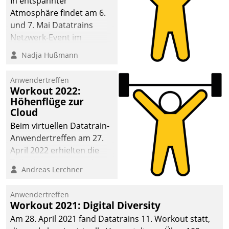
In entspannter
Atmosphäre findet am 6.
und 7. Mai Datatrains
Netzwerk-Event im
Kunden- und Partnerkreis
Nadja Hußmann
statt. Zentrale Frage: Wie
lassen sich
Anwendertreffen
Mammutprojekte
Workout 2022:
meistern und Workloads
Höhenflüge zur
Cloud
wuppen – bei zunehmend
anspruchsvollen
Beim virtuellen Datatrain-
Aufgaben und
Anwendertreffen am 27.
abnehmendem
April 2022 erhielten die
Nachwuchs?
Teilnehmerinnen und
Andreas Lerchner
Teilnehmer kurzweilige
Einblicke in innovative
Anwendertreffen
Cloud-Strategien und -
Workout 2021: Digital Diversity
Lösungen mit hohem
Am 28. April 2021 fand Datatrains 11. Workout statt,
Zukunftspotenzial.