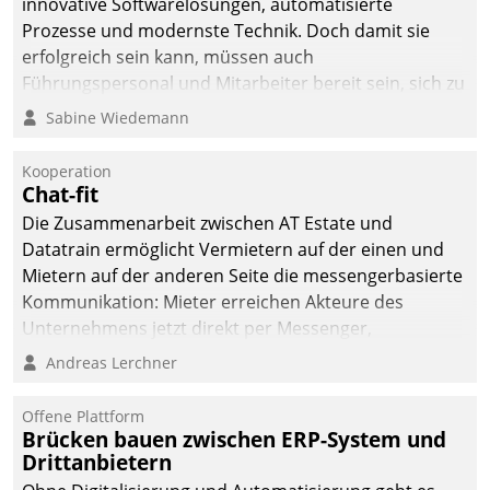
innovative Softwarelösungen, automatisierte
man auf
Prozesse und modernste Technik. Doch damit sie
Cloudtechnologie,
erfolgreich sein kann, müssen auch
bewährte und Startup-
Führungspersonal und Mitarbeiter bereit sein, sich zu
Partner sowie erstmals
verändern und anzupassen, sonst werden sie an ihr
Sabine Wiedemann
agile Projektmethoden.
scheitern.
Kooperation
Chat-fit
Die Zusammenarbeit zwischen AT Estate und
Datatrain ermöglicht Vermietern auf der einen und
Mietern auf der anderen Seite die messengerbasierte
Kommunikation: Mieter erreichen Akteure des
Unternehmens jetzt direkt per Messenger,
Mitarbeiter oder Dienstleister empfangen oder
Andreas Lerchner
versenden die Nachrichten via Cockpit.
Offene Plattform
Brücken bauen zwischen ERP-System und
Drittanbietern