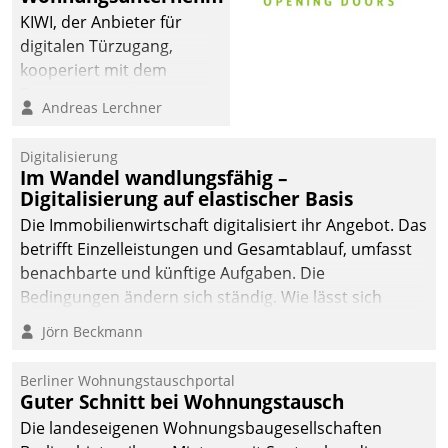
KIWI, der Anbieter für
digitalen Türzugang,
kooperiert mit dem
Beratungs- und
Andreas Lerchner
Softwareentwicklungshaus
Datatrain.
Digitalisierung
Im Wandel wandlungsfähig –
Digitalisierung auf elastischer Basis
Die Immobilienwirtschaft digitalisiert ihr Angebot. Das
betrifft Einzelleistungen und Gesamtablauf, umfasst
benachbarte und künftige Aufgaben. Die
Bedingungen ändern sich ständig. Wie lässt sich
technisch die Kontrolle wahren und zugleich Freiraum
Jörn Beckmann
fürs Wachsen öffnen?
Berliner Wohnungstauschportal
Guter Schnitt bei Wohnungstausch
Die landeseigenen Wohnungsbaugesellschaften