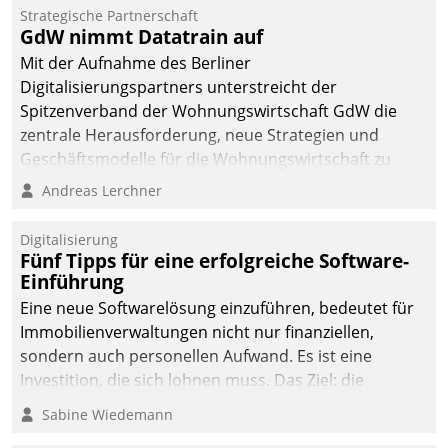
Die monatlichen
Strategische Partnerschaft
Mitteilungen zum
GdW nimmt Datatrain auf
Heizungs- und
Mit der Aufnahme des Berliner
Wasserverbrauch gehen
Digitalisierungspartners unterstreicht der
automatisiert, vollständig
Spitzenverband der Wohnungswirtschaft GdW die
und auf Wunsch über
zentrale Herausforderung, neue Strategien und
mehrere zuvor
Geschäftsmodelle für die Wohnungswirtschaft zu
festgelegte
entwickeln.
Andreas Lerchner
Kommunikationswege bei
den Empfängern ein.
Digitalisierung
Fünf Tipps für eine erfolgreiche Software-
Einführung
Eine neue Softwarelösung einzuführen, bedeutet für
Immobilienverwaltungen nicht nur finanziellen,
sondern auch personellen Aufwand. Es ist eine
Investition, die sich lohnen muss. Das Ziel: die
nachhaltige Optimierung der Geschäftsabläufe. Damit
Sabine Wiedemann
dieses Ziel erreicht wird, sollten einige Grundregeln