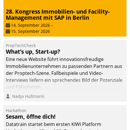
sich dabei für den Betrieb
28. Kongress Immobilien- und Facility-
der Lösung über die SAP
Management mit SAP in Berlin
Cloud Platform
entschieden - als erstes
14. September 2026
–
15. September 2026
Unternehmen am
Wohnungsmarkt.
PropTechCheck
What’s up, Start-up?
Eine neue Website führt innovationsfreudige
Immobilienunternehmen zu passenden Partnern aus
der Proptech-Szene. Fallbeispiele und Video-
Interviews liefern ein sprechendes Bild der Potenziale
und Fähigkeiten.
Nadja Hußmann
Hackathon
Sesam, öffne dich!
Datatrain startet beim ersten KIWI Platform