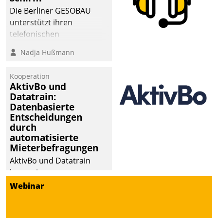
Die Berliner GESOBAU
unterstützt ihren
telefonischen
Mieterservice mit einem
Nadja Hußmann
digitalen Cockpit, das
situationsbezogen
Kooperation
passende Fragen und
AktivBo und
Schlagworte auswirft.
Datatrain:
Eine intuitive
Datenbasierte
Entscheidungen
Dialogführung ermöglicht
durch
dem externen
automatisierte
Serviceteam, Anrufe von
Mieterbefragungen
Mietenden zügiger und
AktivBo und Datatrain
effizienter zu bearbeiten.
kooperieren –
Immobilienunternehmen
Webinar
profitieren: Die nahtlose
Integration der Lösungen