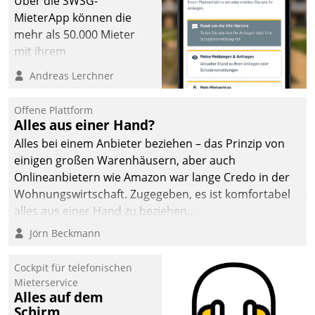
Über die SWSG-
die Bereitschaft, sich zu überprüfen, zu hinterfragen
MieterApp können die
und zu verändern.
mehr als 50.000 Mieter
mit ihrem
Wohnungsunternehmen
Andreas Lerchner
kommunizieren, auf dem
Laufenden bleiben, Daten
Offene Plattform
einsehen und ändern
Alles aus einer Hand?
oder
Alles bei einem Anbieter beziehen – das Prinzip von
Schadensmeldungen
einigen großen Warenhäusern, aber auch
abgeben – rund um die
Onlineanbietern wie Amazon war lange Credo in der
Uhr.
Wohnungswirtschaft. Zugegeben, es ist komfortabel
alles aus einer Hand zu beziehen...
Jörn Beckmann
Cockpit für telefonischen
Mieterservice
Alles auf dem
Schirm