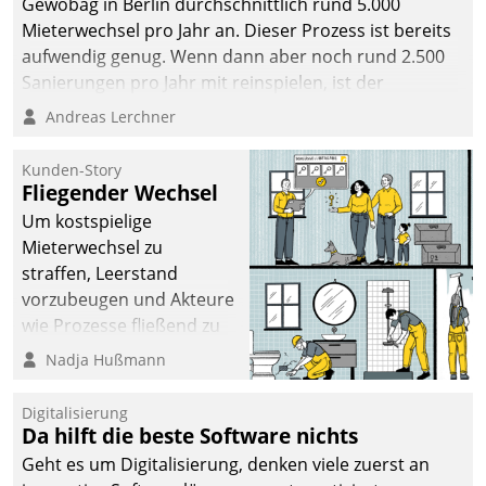
Gewobag in Berlin durchschnittlich rund 5.000
Mieterwechsel pro Jahr an. Dieser Prozess ist bereits
aufwendig genug. Wenn dann aber noch rund 2.500
Sanierungen pro Jahr mit reinspielen, ist der
Betreuungs- und Organisationsaufwand immens. Im
Andreas Lerchner
Rahmen ihrer Digitalisierungsstrategie hat das
kommunale Wohnungsbauunternehmen daher
Kunden-Story
gemeinsam mit der Berliner Datatrain GmbH den
Fliegender Wechsel
Teilprozess der Objektsanierung digitalisiert.
Um kostspielige
Mieterwechsel zu
straffen, Leerstand
vorzubeugen und Akteure
wie Prozesse fließend zu
vernetzen, nutzt die
Nadja Hußmann
Berliner Gewobag seit
Jahresbeginn eine
Digitalisierung
Überblick, Einsicht und
Da hilft die beste Software nichts
Eingriff bietende Lösung.
Geht es um Digitalisierung, denken viele zuerst an
Zur Entwicklung setzte