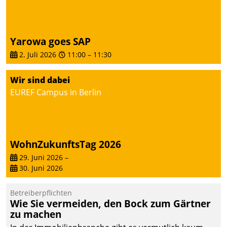
von AktivBo und
Datatrain ermöglicht
automatisiert ausgelöste,
zielgerichtete
Yarowa goes SAP
Mieterbefragungen – eine
2. Juli 2026
11:00
–
11:30
starke Grundlage für
intelligente,
Wir sind dabei
datengestützte
EUREF Campus in Berlin
Entscheidungen.
WohnZukunftsTag 2026
29. Juni 2026
–
30. Juni 2026
Betreiberpflichten
Wie Sie vermeiden, den Bock zum Gärtner
zu machen