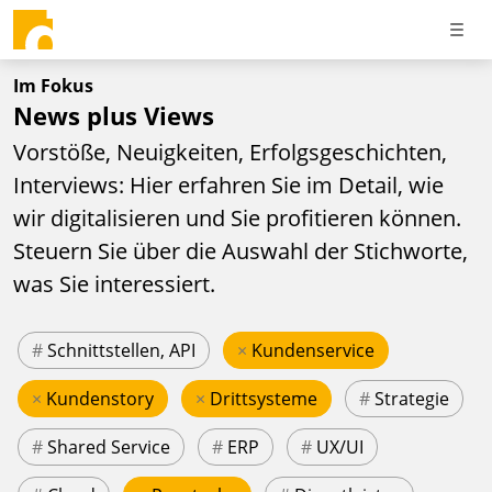
Im Fokus
News plus Views
Vorstöße, Neuigkeiten, Erfolgsgeschichten,
Interviews: Hier erfahren Sie im Detail, wie
wir digitalisieren und Sie profitieren können.
Steuern Sie über die Auswahl der Stichworte,
was Sie interessiert.
#
Schnittstellen, API
×
Kundenservice
×
Kundenstory
×
Drittsysteme
#
Strategie
#
Shared Service
#
ERP
#
UX/UI