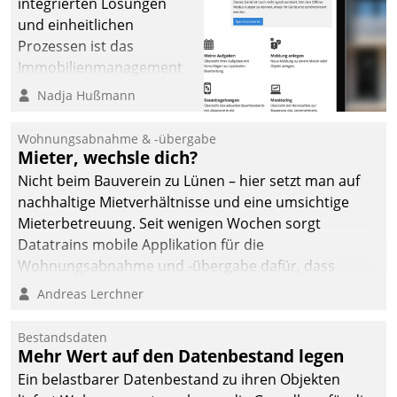
integrierten Lösungen
und einheitlichen
Prozessen ist das
Immobilienmanagement
der Bayerischen
Nadja Hußmann
Versorgungskammer im
Ressort Kapitalanlage für
Wohnungsabnahme & -übergabe
künftige Aufgaben und
Mieter, wechsle dich?
Herausforderungen
Nicht beim Bauverein zu Lünen – hier setzt man auf
gerüstet.
nachhaltige Mietverhältnisse und eine umsichtige
Mieterbetreuung. Seit wenigen Wochen sorgt
Datatrains mobile Applikation für die
Wohnungsabnahme und -übergabe dafür, dass
Mieter wohlgeordnet kommen und, so es sein muss,
Andreas Lerchner
gehen können.
Bestandsdaten
Mehr Wert auf den Datenbestand legen
Ein belastbarer Datenbestand zu ihren Objekten