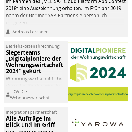
im Rahmen des „MEE SAP Cloud Platform App Contest
2018“ eine Auszeichnung erhalten. Im Frühjahr 2019
nahm der Berliner SAP-Partner sie persönlich
entgegen.
Andreas Lerchner
Betriebskostenabrechnung
Siegerteams
„Digitalpioniere der
Wohnungswirtschaft
2024“ gekürt
Wohnungswirtschaftliche
Vorreiter für den Weg in
DW Die
eine digitale Zukunft zu
Wohnungswirtschaft
finden, ist das Ziel des
Awards „Digitalpioniere
Integrationspartnerschaft
der
Alle Aufträge im
Wohnungswirtschaft“.
Blick und im Griff
Bewerben können sich