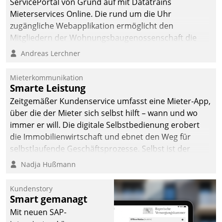
ServicePortal von Grund auf mit Datatrains
Mieterservices Online. Die rund um die Uhr
zugängliche Webapplikation ermöglicht den
Mitgliedern der Wohnungs­bau­genossenschaft die
Kontaktaufnahme per Smartphone, Tablet oder PC.
Andreas Lerchner
Mieterkommunikation
Smarte Leistung
Zeitgemäßer Kundenservice umfasst eine Mieter-App,
über die der Mieter sich selbst hilft – wann und wo
immer er will. Die digitale Selbstbedienung erobert
die Immobilienwirtschaft und ebnet den Weg für
selbstlaufende Geschäftsprozesse. Selbst ist der
Kunde und smart der Serviceanbieter.
Nadja Hußmann
Kundenstory
Smart gemanagt
Mit neuen SAP-