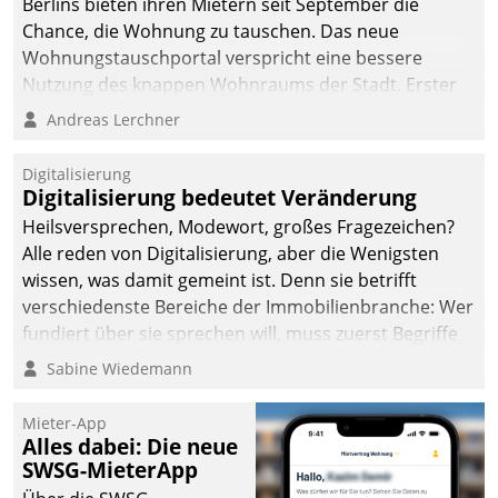
Berlins bieten ihren Mietern seit September die
Chance, die Wohnung zu tauschen. Das neue
Wohnungstauschportal verspricht eine bessere
Nutzung des knappen Wohnraums der Stadt. Erster
Anwendungsfall für Datatrains Lösung API-Hub mit
Andreas Lerchner
Schnittstellen zu den ERP-Systemen der
Unternehmen.
Digitalisierung
Digitalisierung bedeutet Veränderung
Heilsversprechen, Modewort, großes Fragezeichen?
Alle reden von Digitalisierung, aber die Wenigsten
wissen, was damit gemeint ist. Denn sie betrifft
verschiedenste Bereiche der Immobilienbranche: Wer
fundiert über sie sprechen will, muss zuerst Begriffe
klären. Ein Aspekt ist die betriebliche Optimierung:
Sabine Wiedemann
Moderne Softwarelösungen ermöglichen große
Einsparungen durch optimierte und automatisierte
Mieter-App
Prozesse. Doch man darf nicht zu viel erwarten: Allein
Alles dabei: Die neue
SWSG-MieterApp
mit der Einführung einer neuen Software ist es nicht
getan. Die Digitalisierung erfordert von Unternehmen