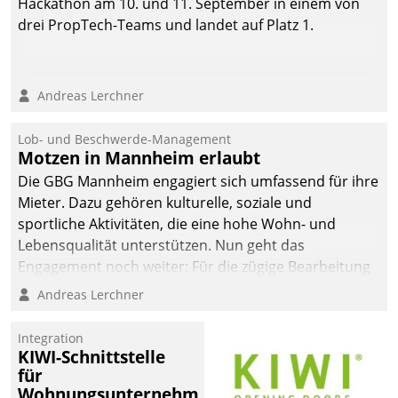
Hackathon am 10. und 11. September in einem von
drei PropTech-Teams und landet auf Platz 1.
Andreas Lerchner
Lob- und Beschwerde-Management
Motzen in Mannheim erlaubt
Die GBG Mannheim engagiert sich umfassend für ihre
Mieter. Dazu gehören kulturelle, soziale und
sportliche Aktivitäten, die eine hohe Wohn- und
Lebensqualität unterstützen. Nun geht das
Engagement noch weiter: Für die zügige Bearbeitung
von Beschwerden – oder Lob – richtet das
Andreas Lerchner
Unternehmen mit Datatrains Applikation fürs Lob-
und Beschwerde-Management einen eigenen Kanal
Integration
ein.
KIWI-Schnittstelle
für
Wohnungsunternehmen