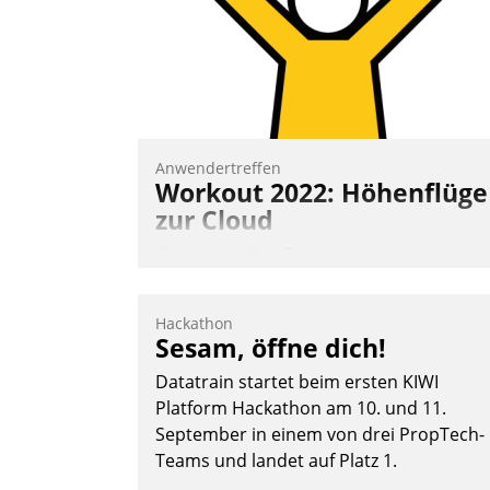
Nadja Hußmann
Anwendertreffen
Workout 2022: Höhenflüge
zur Cloud
Beim virtuellen Datatrain-
Anwendertreffen am 27. April 2022
erhielten die Teilnehmerinnen und
Hackathon
Teilnehmer kurzweilige Einblicke in
Sesam, öffne dich!
innovative Cloud-Strategien und -
Datatrain startet beim ersten KIWI
Lösungen mit hohem Zukunftspotenzial.
Platform Hackathon am 10. und 11.
September in einem von drei PropTech-
Teams und landet auf Platz 1.