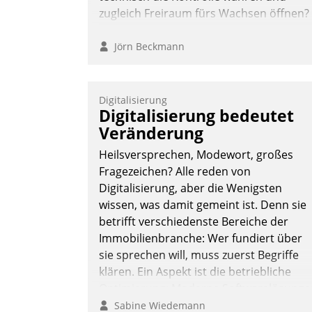
zugleich Freiraum fürs Wachsen öffnen?
Jörn Beckmann
Digitalisierung
Digitalisierung bedeutet
Veränderung
Heilsversprechen, Modewort, großes
Fragezeichen? Alle reden von
Digitalisierung, aber die Wenigsten
wissen, was damit gemeint ist. Denn sie
betrifft verschiedenste Bereiche der
Immobilienbranche: Wer fundiert über
sie sprechen will, muss zuerst Begriffe
klären. Ein Aspekt ist die betriebliche
Optimierung: Moderne Softwarelösunge
ermöglichen große Einsparungen durch
Sabine Wiedemann