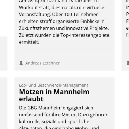
i
Am 28. April 2021 fand Datatrains 11.
e
I
Workout statt, diesmal als rein virtuelle
P
Veranstaltung. Über 100 Teilnehmer
F
erhielten straff organisierte Einblicke in
e
Zukunftsthemen und innovative Projekte.
F
Zuletzt wurden die Top-Interessengebiete
ermittelt.
Andreas Lerchner
Lob- und Beschwerde-Management
Motzen in Mannheim
erlaubt
Die GBG Mannheim engagiert sich
umfassend für ihre Mieter. Dazu gehören
kulturelle, soziale und sportliche
Aktivitäten, die eine hohe Wohn- und