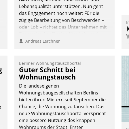
Lebensqualität unterstützen. Nun geht
das Engagement noch weiter: Für die
zügige Bearbeitung von Beschwerden –
I
oder Lob – richtet das Unternehmen mit
Datatrains Applikation fürs Lob- und
Beschwerde-Management einen eigenen
Andreas Lerchner
K
Kanal ein.
T
B
Berliner Wohnungstauschportal
S
g
Guter Schnitt bei
Wohnungstausch
Die landeseigenen
Wohnungsbaugesellschaften Berlins
bieten ihren Mietern seit September die
Chance, die Wohnung zu tauschen. Das
e
neue Wohnungstauschportal verspricht
n
eine bessere Nutzung des knappen
Wohnraums der Stadt. Erster