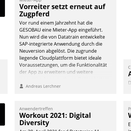
F
Vorreiter setzt erneut auf
m
Zugpferd
g
z
Vor rund einem Jahrzehnt hat die
n
u
GESOBAU eine Mieter-App eingeführt.
Nun wird die von Datatrain entwickelte
SAP-integrierte Anwendung durch die
Neuversion abgelöst. Die zugrunde
liegende Cloudplattform bietet ideale
Voraussetzungen, um die Funktionalität
C
der App zu erweitern und weitere
innovative Apps, auch von Drittanbietern,
D
in SAP zu integrieren.
Andreas Lerchner
t
d
p
Anwendertreffen
P
a
Workout 2021: Digital
e
Diversity
E
A