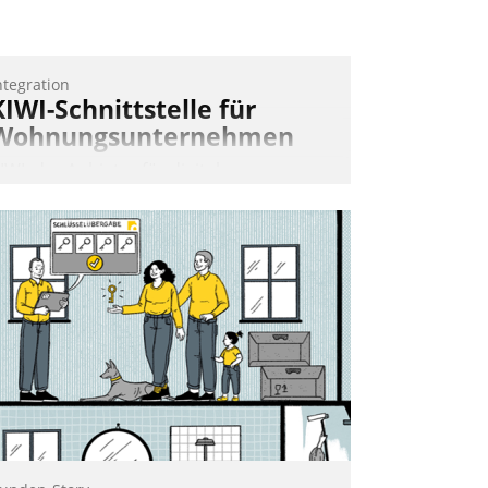
ntegration
KIWI-Schnittstelle für
Wohnungsunternehmen
IWI, der Anbieter für digitalen
ürzugang, kooperiert mit dem
eratungs- und
oftwareentwicklungshaus Datatrain.
Andreas Lerchner