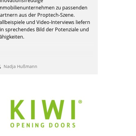
nnovationsfreudige
ffizienter zu bearbeiten.
mmobilienunternehmen zu passenden
artnern aus der Proptech-Szene.
allbeispiele und Video-Interviews liefern
Nadja Hußmann
in sprechendes Bild der Potenziale und
ähigkeiten.
Nadja Hußmann