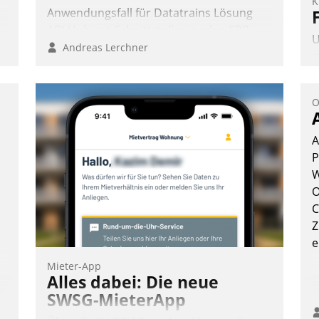
K
Anwendungsfall für Datatrains Lösung
API-Hub mit Schnittstellen zu den ERP-
U
Systemen der Unternehmen.
Andreas Lerchner
s
A
v
O
s
u
A
E
P
C
W
P
O
P
C
Z
e
Mieter-App
Alles dabei: Die neue
n
SWSG-MieterApp