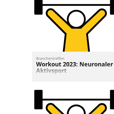
Mitarbeiter von Datatrain. Die meravis
Wohnungsbau- und Immobilien GmbH
hat sich dabei für den Betrieb der Lösun
über die SAP Cloud Platform entschiede
- als erstes Unternehmen am
Wohnungsmarkt.
Andreas Lerchner
Branchentreffen
Workout 2023: Neuronaler
Aktivsport
Erst lieferten die Speaker visionäre
Impulse, dann wurden die Gäste selbst
aktiv und sammelten methodisch
Vernetzungsideen fürs Quartier.
Dazwischen zeigte Datatrain, was es
Neues zu bieten hat.