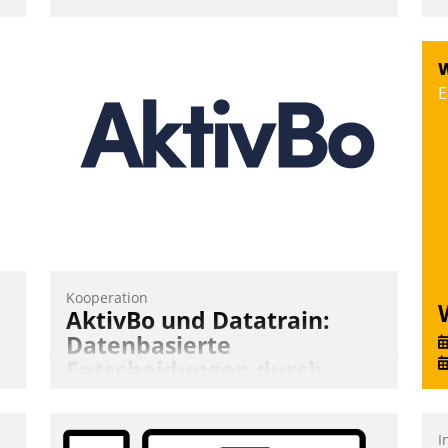
Über die SWSG-MieterApp können die
mehr als 50.000 Mieter mit ihrem
Wohnungsunternehmen kommunizieren,
W
auf dem Laufenden bleiben, Daten
E
einsehen und ändern oder
Schadensmeldungen abgeben – rund um
die Uhr.
Andreas Lerchner
Kooperation
AktivBo und Datatrain:
Datenbasierte
Entscheidungen durch
automatisierte
Mieterbefragungen
I