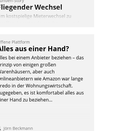
unden-Story
Fliegender Wechsel
m kostspielige Mieterwechsel zu
traffen, Leerstand vorzubeugen und
kteure wie Prozesse fließend zu
ernetzen, nutzt die Berliner Gewobag
ffene Plattform
eit Jahresbeginn eine Überblick, Einsicht
Alles aus einer Hand?
nd Eingriff bietende Lösung. Zur
lles bei einem Anbieter beziehen – das
ntwicklung setzte man auf
rinzip von einigen großen
loudtechnologie, bewährte und Startup-
arenhäusern, aber auch
artner sowie erstmals agile
nlineanbietern wie Amazon war lange
rojektmethoden.
redo in der Wohnungswirtschaft.
Nadja Hußmann
ugegeben, es ist komfortabel alles aus
iner Hand zu beziehen...
Jörn Beckmann