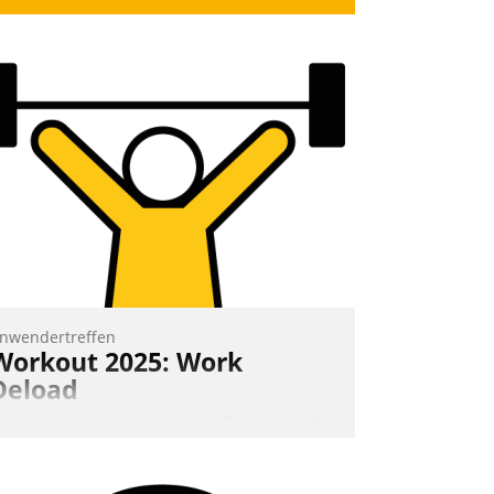
nwendertreffen
Workout 2025: Work
Deload
n entspannter Atmosphäre findet am 6.
nd 7. Mai Datatrains Netzwerk-Event im
unden- und Partnerkreis statt. Zentrale