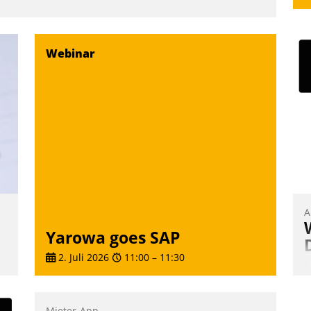
Webinar
A
Yarowa goes SAP
2. Juli 2026
11:00
–
11:30
I
u
e
K
Mieter-App