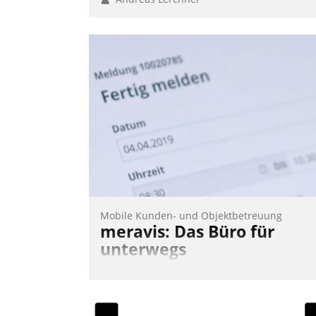
Mobile Kunden- und Objektbetreuung
meravis: Das Büro für
unterwegs
Mehr Flexibilität, weniger Zeitaufwand
und eine einfache Bedienung - das
verspricht das aktuelle Cockpit für mobil