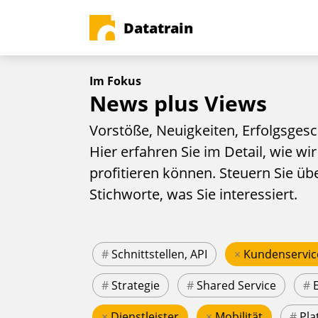
Datatrain
Im Fokus
News plus Views
Vorstöße, Neuigkeiten, Erfolgsgesc
Hier erfahren Sie im Detail, wie wir
profitieren können. Steuern Sie üb
Stichworte, was Sie interessiert.
#
Schnittstellen, API
×
Kundenservic
#
Strategie
#
Shared Service
#
×
Dienstleister
×
Mobilität
#
Pla