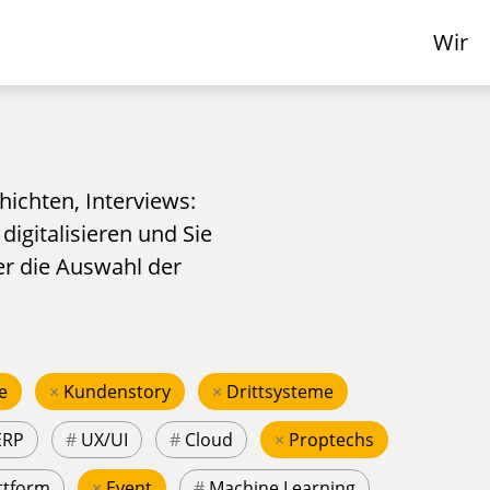
Wir
hichten, Interviews:
 digitalisieren und Sie
er die Auswahl der
e
×
Kundenstory
×
Drittsysteme
ERP
#
UX/UI
#
Cloud
×
Proptechs
ttform
×
Event
#
Machine Learning