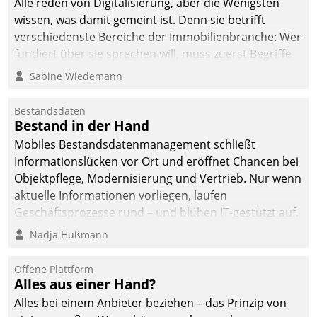
Alle reden von Digitalisierung, aber die Wenigsten
man auf
wissen, was damit gemeint ist. Denn sie betrifft
Cloudtechnologie,
verschiedenste Bereiche der Immobilienbranche: Wer
bewährte und Startup-
fundiert über sie sprechen will, muss zuerst Begriffe
Partner sowie erstmals
klären. Ein Aspekt ist die betriebliche Optimierung:
Sabine Wiedemann
agile Projektmethoden.
Moderne Softwarelösungen ermöglichen große
Einsparungen durch optimierte und automatisierte
Bestandsdaten
Prozesse. Doch man darf nicht zu viel erwarten: Allein
Bestand in der Hand
mit der Einführung einer neuen Software ist es nicht
Mobiles Bestandsdatenmanagement schließt
getan. Die Digitalisierung erfordert von Unternehmen
Informationslücken vor Ort und eröffnet Chancen bei
die Bereitschaft, sich zu überprüfen, zu hinterfragen
Objektpflege, Modernisierung und Vertrieb. Nur wenn
und zu verändern.
aktuelle Informationen vorliegen, laufen
Geschäftsprozesse rund – und blühen IT-gestützt auf.
Nadja Hußmann
Offene Plattform
Alles aus einer Hand?
Alles bei einem Anbieter beziehen – das Prinzip von