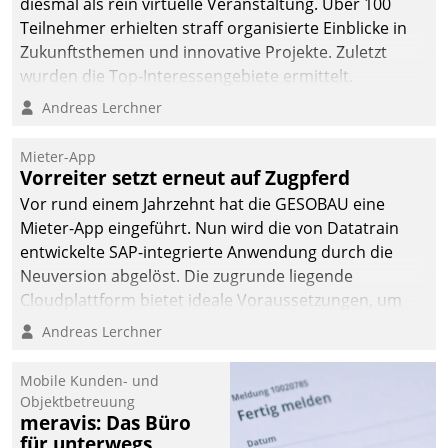
diesmal als rein virtuelle Veranstaltung. Über 100
Teilnehmer erhielten straff organisierte Einblicke in
Zukunftsthemen und innovative Projekte. Zuletzt
wurden die Top-Interessengebiete ermittelt.
Andreas Lerchner
Mieter-App
Vorreiter setzt erneut auf Zugpferd
Vor rund einem Jahrzehnt hat die GESOBAU eine
Mieter-App eingeführt. Nun wird die von Datatrain
entwickelte SAP-integrierte Anwendung durch die
Neuversion abgelöst. Die zugrunde liegende
Cloudplattform bietet ideale Voraussetzungen, um
die Funktionalität der App zu erweitern und weitere
Andreas Lerchner
innovative Apps, auch von Drittanbietern, in SAP zu
integrieren.
Mobile Kunden- und
Objektbetreuung
meravis: Das Büro
für unterwegs