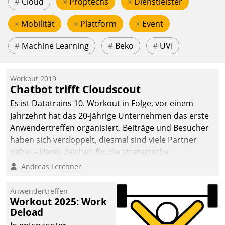
#
Cloud
×
Proptechs
×
Dienstleister
×
Mobilität
×
Plattform
×
Event
#
Machine Learning
#
Beko
#
UVI
Workout 2019
Chatbot trifft Cloudscout
Es ist Datatrains 10. Workout in Folge, vor einem
Jahrzehnt hat das 20-jährige Unternehmen das erste
Anwendertreffen organisiert. Beiträge und Besucher
haben sich verdoppelt, diesmal sind viele Partner
dabei – klares Zeichen für die strategische
Fokussierung auf den Kunden.
Andreas Lerchner
Anwendertreffen
Workout 2025: Work
Deload