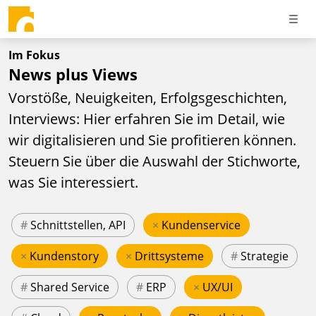
Im Fokus
News plus Views
Vorstöße, Neuigkeiten, Erfolgsgeschichten,
Interviews: Hier erfahren Sie im Detail, wie
wir digitalisieren und Sie profitieren können.
Steuern Sie über die Auswahl der Stichworte,
was Sie interessiert.
#
Schnittstellen, API
×
Kundenservice
×
Kundenstory
×
Drittsysteme
#
Strategie
#
Shared Service
#
ERP
×
UX/UI