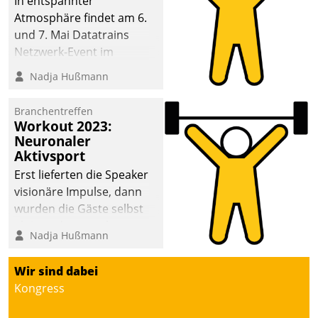
In entspannter
Atmosphäre findet am 6.
und 7. Mai Datatrains
Netzwerk-Event im
Kunden- und Partnerkreis
Nadja Hußmann
statt. Zentrale Frage: Wie
lassen sich
Branchentreffen
Mammutprojekte
Workout 2023:
meistern und Workloads
Neuronaler
Aktivsport
wuppen – bei zunehmend
anspruchsvollen
Erst lieferten die Speaker
Aufgaben und
visionäre Impulse, dann
abnehmendem
wurden die Gäste selbst
Nachwuchs?
aktiv und sammelten
Nadja Hußmann
methodisch
Vernetzungsideen fürs
Wir sind dabei
Quartier. Dazwischen
Kongress
zeigte Datatrain, was es
Neues zu bieten hat.