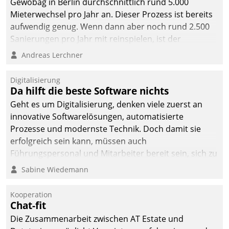
Gewobag in Berlin durchschnittlich rund 5.000
Mieterwechsel pro Jahr an. Dieser Prozess ist bereits
aufwendig genug. Wenn dann aber noch rund 2.500
Sanierungen pro Jahr mit reinspielen, ist der
Betreuungs- und Organisationsaufwand immens. Im
Andreas Lerchner
Rahmen ihrer Digitalisierungsstrategie hat das
kommunale Wohnungsbauunternehmen daher
Digitalisierung
gemeinsam mit der Berliner Datatrain GmbH den
Da hilft die beste Software nichts
Teilprozess der Objektsanierung digitalisiert.
Geht es um Digitalisierung, denken viele zuerst an
innovative Softwarelösungen, automatisierte
Prozesse und modernste Technik. Doch damit sie
erfolgreich sein kann, müssen auch
Führungspersonal und Mitarbeiter bereit sein, sich zu
verändern und anzupassen, sonst werden sie an ihr
Sabine Wiedemann
scheitern.
Kooperation
Chat-fit
Die Zusammenarbeit zwischen AT Estate und