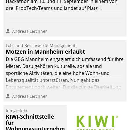
Hackathon am 10. und 11. September in einem von
drei PropTech-Teams und landet auf Platz 1.
Andreas Lerchner
Lob- und Beschwerde-Management
Motzen in Mannheim erlaubt
Die GBG Mannheim engagiert sich umfassend für ihre
Mieter. Dazu gehören kulturelle, soziale und
sportliche Aktivitäten, die eine hohe Wohn- und
Lebensqualität unterstützen. Nun geht das
Engagement noch weiter: Für die zügige Bearbeitung
von Beschwerden – oder Lob – richtet das
Andreas Lerchner
Unternehmen mit Datatrains Applikation fürs Lob-
und Beschwerde-Management einen eigenen Kanal
Integration
ein.
KIWI-Schnittstelle
für
Wohnungsunternehmen