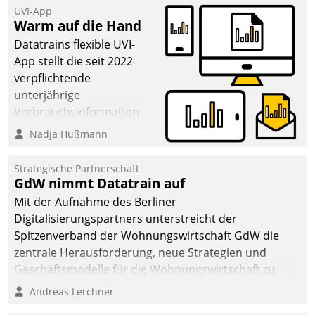
UVI-App
Warm auf die Hand
Datatrains flexible UVI-
App stellt die seit 2022
verpflichtende
unterjährige
Verbrauchsinformation
schnell, zuverlässig und
Nadja Hußmann
leicht bekömmlich bereit:
Die monatlichen
Strategische Partnerschaft
Mitteilungen zum
GdW nimmt Datatrain auf
Heizungs- und
Mit der Aufnahme des Berliner
Wasserverbrauch gehen
Digitalisierungspartners unterstreicht der
automatisiert, vollständig
Spitzenverband der Wohnungswirtschaft GdW die
und auf Wunsch über
zentrale Herausforderung, neue Strategien und
mehrere zuvor
Geschäftsmodelle für die Wohnungswirtschaft zu
festgelegte
entwickeln.
Andreas Lerchner
Kommunikationswege bei
den Empfängern ein.