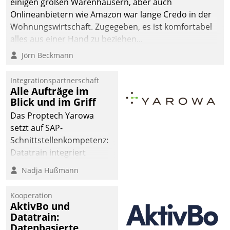
einigen großen Warenhäusern, aber auch
Onlineanbietern wie Amazon war lange Credo in der
Wohnungswirtschaft. Zugegeben, es ist komfortabel
alles aus einer Hand zu beziehen...
Jörn Beckmann
Integrationspartnerschaft
Alle Aufträge im
Blick und im Griff
Das Proptech Yarowa
setzt auf SAP-
Schnittstellenkompetenz:
Datatrain integriert
Yarowas Portal zur
Nadja Hußmann
Vergabe und Verwaltung
von Aufträgen der
Kooperation
operativen
AktivBo und
Instandhaltung in die
Datatrain:
Datenbasierte
SAP-Systemlandschaft