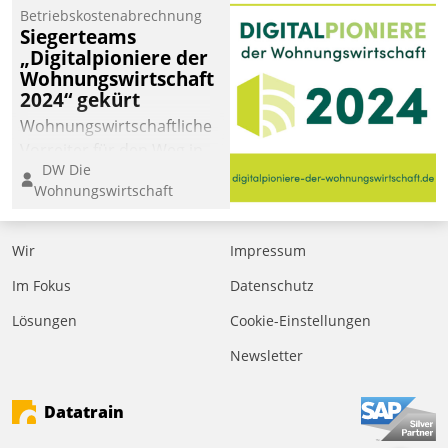
Betriebskostenabrechnung
Siegerteams
„Digitalpioniere der
Wohnungswirtschaft
2024“ gekürt
Wohnungswirtschaftliche
Vorreiter für den Weg in
DW Die
eine digitale Zukunft zu
Wohnungswirtschaft
finden, ist das Ziel des
Awards „Digitalpioniere
der
Wir
Impressum
Wohnungswirtschaft“.
Im Fokus
Datenschutz
Bewerben können sich
dafür ein Team
Lösungen
Cookie-Einstellungen
bestehend aus
Newsletter
Wohnungsunternehmen
und PropTech.
Datatrain