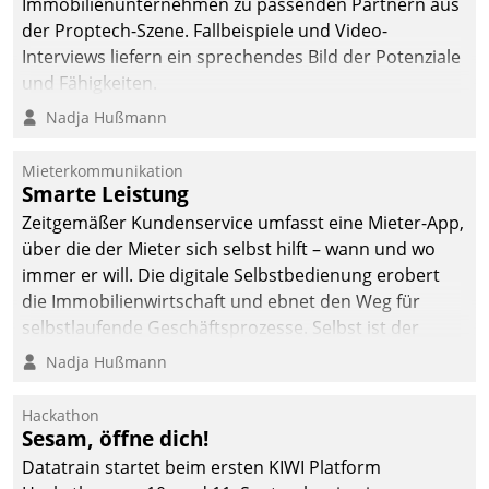
Immobilienunternehmen zu passenden Partnern aus
Dialogführung ermöglicht
der Proptech-Szene. Fallbeispiele und Video-
dem externen
Interviews liefern ein sprechendes Bild der Potenziale
Serviceteam, Anrufe von
und Fähigkeiten.
Mietenden zügiger und
Nadja Hußmann
effizienter zu bearbeiten.
Mieterkommunikation
Smarte Leistung
Zeitgemäßer Kundenservice umfasst eine Mieter-App,
über die der Mieter sich selbst hilft – wann und wo
immer er will. Die digitale Selbstbedienung erobert
die Immobilienwirtschaft und ebnet den Weg für
selbstlaufende Geschäftsprozesse. Selbst ist der
Kunde und smart der Serviceanbieter.
Nadja Hußmann
Hackathon
Sesam, öffne dich!
Datatrain startet beim ersten KIWI Platform