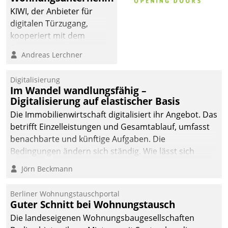
KIWI, der Anbieter für
digitalen Türzugang,
kooperiert mit dem
Beratungs- und
Andreas Lerchner
Softwareentwicklungshaus
Datatrain.
Digitalisierung
Im Wandel wandlungsfähig –
Digitalisierung auf elastischer Basis
Die Immobilienwirtschaft digitalisiert ihr Angebot. Das
betrifft Einzelleistungen und Gesamtablauf, umfasst
benachbarte und künftige Aufgaben. Die
Bedingungen ändern sich ständig. Wie lässt sich
technisch die Kontrolle wahren und zugleich Freiraum
Jörn Beckmann
fürs Wachsen öffnen?
Berliner Wohnungstauschportal
Guter Schnitt bei Wohnungstausch
Die landeseigenen Wohnungsbaugesellschaften