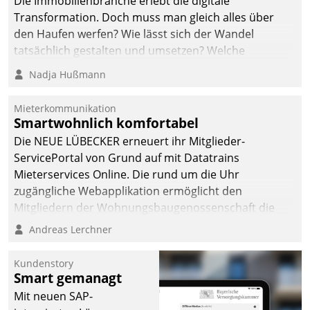
Die Immobilienbranche erlebt die digitale
Transformation. Doch muss man gleich alles über
den Haufen werfen? Wie lässt sich der Wandel
tatsächlich gestalten und umsetzen? Welche
Argumente zählen wirklich?
Nadja Hußmann
Mieterkommunikation
Smartwohnlich komfortabel
Die NEUE LÜBECKER erneuert ihr Mitglieder-
ServicePortal von Grund auf mit Datatrains
Mieterservices Online. Die rund um die Uhr
zugängliche Webapplikation ermöglicht den
Mitgliedern der Wohnungs­bau­genossenschaft die
Kontaktaufnahme per Smartphone, Tablet oder PC.
Andreas Lerchner
Kundenstory
Smart gemanagt
Mit neuen SAP-