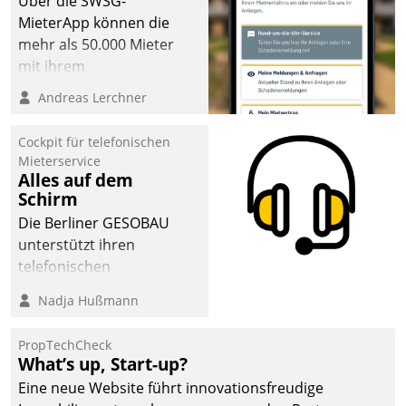
Über die SWSG-
MieterApp können die
mehr als 50.000 Mieter
mit ihrem
Wohnungsunternehmen
Andreas Lerchner
kommunizieren, auf dem
Laufenden bleiben, Daten
Cockpit für telefonischen
einsehen und ändern
Mieterservice
oder
Alles auf dem
Schirm
Schadensmeldungen
abgeben – rund um die
Die Berliner GESOBAU
Uhr.
unterstützt ihren
telefonischen
Mieterservice mit einem
Nadja Hußmann
digitalen Cockpit, das
situationsbezogen
PropTechCheck
passende Fragen und
What’s up, Start-up?
Schlagworte auswirft.
Eine neue Website führt innovationsfreudige
Eine intuitive