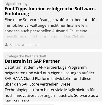
Digitalisierung
Fünf Tipps für eine erfolgreiche Software-
Einführung
Eine neue Softwarelösung einzuführen, bedeutet für
Immobilienverwaltungen nicht nur finanziellen,
sondern auch personellen Aufwand. Es ist eine
Investition, die sich lohnen muss. Das Ziel: die
nachhaltige Optimierung der Geschäftsabläufe. Damit
Sabine Wiedemann
dieses Ziel erreicht wird, sollten einige Grundregeln
befolgt werden.
Strategische Partnerschaft
Datatrain ist SAP Partner
Datatrain ist dem SAP PartnerEdge Programm
beigetreten und wird nun eigene Lösungen auf der
SAP HANA Cloud Platform entwickeln – und diese
über den SAP Store vertreiben. Diese
Technologieplattform bietet viele Möglichkeiten für
noch innovativere Lösungen – auch als Software-as-a-
Service (SaaS).