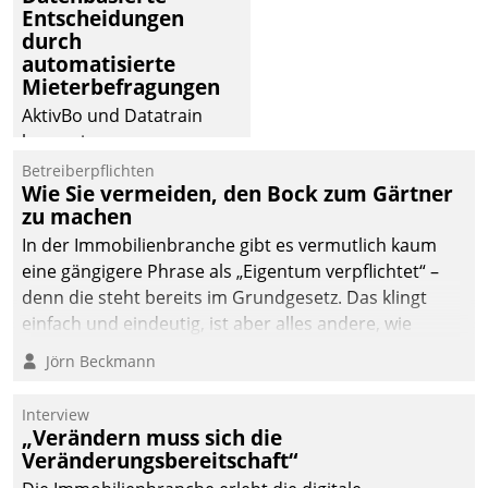
Entscheidungen
deutscher
durch
Wohnungsunternehmen
automatisierte
– und beschleunigt damit
Mieterbefragungen
den Weg vom
AktivBo und Datatrain
Mieteranliegen zum
kooperieren –
Dienstleisterauftrag.
Immobilienunternehmen
Betreiberpflichten
Wie Sie vermeiden, den Bock zum Gärtner
profitieren: Die nahtlose
zu machen
Integration der Lösungen
In der Immobilienbranche gibt es vermutlich kaum
von AktivBo und
eine gängigere Phrase als „Eigentum verpflichtet“ –
Datatrain ermöglicht
denn die steht bereits im Grundgesetz. Das klingt
automatisiert ausgelöste,
einfach und eindeutig, ist aber alles andere, wie
zielgerichtete
Branchenbeschäftigte wissen. Denn mit der
Mieterbefragungen – eine
Jörn Beckmann
Verantwortung folgen Verpflichtungen.
starke Grundlage für
intelligente,
Interview
datengestützte
„Verändern muss sich die
Entscheidungen.
Veränderungsbereitschaft“