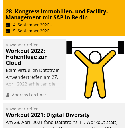
28. Kongress Immobilien- und Facility-
Management mit SAP in Berlin
14. September 2026
–
15. September 2026
Anwendertreffen
Workout 2022:
Höhenflüge zur
Cloud
Beim virtuellen Datatrain-
Anwendertreffen am 27.
April 2022 erhielten die
Teilnehmerinnen und
Andreas Lerchner
Teilnehmer kurzweilige
Einblicke in innovative
Anwendertreffen
Cloud-Strategien und -
Workout 2021: Digital Diversity
Lösungen mit hohem
Am 28. April 2021 fand Datatrains 11. Workout statt,
Zukunftspotenzial.