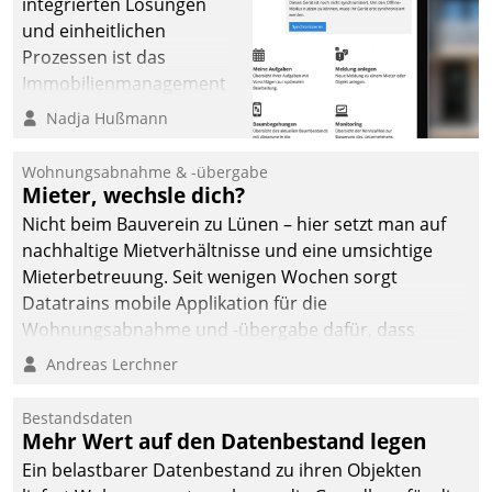
integrierten Lösungen
und einheitlichen
Prozessen ist das
Immobilienmanagement
der Bayerischen
Nadja Hußmann
Versorgungskammer im
Ressort Kapitalanlage für
Wohnungsabnahme & -übergabe
künftige Aufgaben und
Mieter, wechsle dich?
Herausforderungen
Nicht beim Bauverein zu Lünen – hier setzt man auf
gerüstet.
nachhaltige Mietverhältnisse und eine umsichtige
Mieterbetreuung. Seit wenigen Wochen sorgt
Datatrains mobile Applikation für die
Wohnungsabnahme und -übergabe dafür, dass
Mieter wohlgeordnet kommen und, so es sein muss,
Andreas Lerchner
gehen können.
Bestandsdaten
Mehr Wert auf den Datenbestand legen
Ein belastbarer Datenbestand zu ihren Objekten