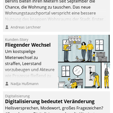
Berlins bieten ihren Mietern seit September die
Chance, die Wohnung zu tauschen. Das neue
Wohnungstauschportal verspricht eine bessere
Nutzung des knappen Wohnraums der Stadt. Erster
Anwendungsfall für Datatrains Lösung API-Hub mit
Andreas Lerchner
Schnittstellen zu den ERP-Systemen der
Unternehmen.
Kunden-Story
Fliegender Wechsel
Um kostspielige
Mieterwechsel zu
straffen, Leerstand
vorzubeugen und Akteure
wie Prozesse fließend zu
vernetzen, nutzt die
Nadja Hußmann
Berliner Gewobag seit
Jahresbeginn eine
Digitalisierung
Überblick, Einsicht und
Digitalisierung bedeutet Veränderung
Eingriff bietende Lösung.
Heilsversprechen, Modewort, großes Fragezeichen?
Zur Entwicklung setzte