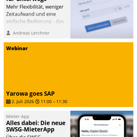
Mehr Flexibilität, weniger
Zeitaufwand und eine
einfache Bedienung - das
verspricht das aktuelle
Andreas Lerchner
Cockpit für mobile
Mitarbeiter von
Webinar
Datatrain. Die meravis
Wohnungsbau- und
Immobilien GmbH hat
sich dabei für den Betrieb
der Lösung über die SAP
Cloud Platform
Yarowa goes SAP
entschieden - als erstes
2. Juli 2026
11:00
–
11:30
Unternehmen am
Wohnungsmarkt.
Mieter-App
Alles dabei: Die neue
SWSG-MieterApp