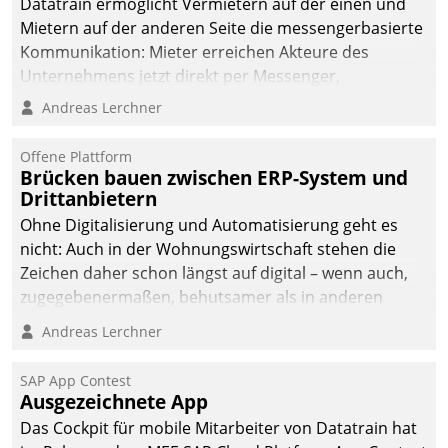
Datatrain ermöglicht Vermietern auf der einen und
Mietern auf der anderen Seite die messengerbasierte
Kommunikation: Mieter erreichen Akteure des
Unternehmens jetzt direkt per Messenger,
Mitarbeiter oder Dienstleister empfangen oder
Andreas Lerchner
versenden die Nachrichten via Cockpit.
Offene Plattform
Brücken bauen zwischen ERP-System und
Drittanbietern
Ohne Digitalisierung und Automatisierung geht es
nicht: Auch in der Wohnungswirtschaft stehen die
Zeichen daher schon längst auf digital – wenn auch,
zugegebenermaßen, behutsamer als in anderen
Branchen.
Andreas Lerchner
SAP App Contest
Ausgezeichnete App
Das Cockpit für mobile Mitarbeiter von Datatrain hat