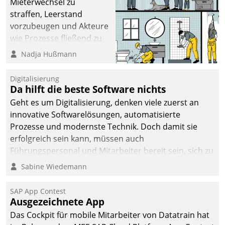
Mieterwechsel zu
straffen, Leerstand
vorzubeugen und Akteure
wie Prozesse fließend zu
vernetzen, nutzt die
Nadja Hußmann
Berliner Gewobag seit
Jahresbeginn eine
Digitalisierung
Überblick, Einsicht und
Da hilft die beste Software nichts
Eingriff bietende Lösung.
Geht es um Digitalisierung, denken viele zuerst an
Zur Entwicklung setzte
innovative Softwarelösungen, automatisierte
man auf
Prozesse und modernste Technik. Doch damit sie
Cloudtechnologie,
erfolgreich sein kann, müssen auch
bewährte und Startup-
Führungspersonal und Mitarbeiter bereit sein, sich zu
Partner sowie erstmals
verändern und anzupassen, sonst werden sie an ihr
Sabine Wiedemann
agile Projektmethoden.
scheitern.
SAP App Contest
Ausgezeichnete App
Das Cockpit für mobile Mitarbeiter von Datatrain hat