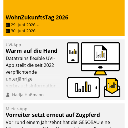
WohnZukunftsTag 2026
29. Juni 2026
–
30. Juni 2026
UVI-App
Warm auf die Hand
Datatrains flexible UVI-
App stellt die seit 2022
verpflichtende
unterjährige
Verbrauchsinformation
schnell, zuverlässig und
Nadja Hußmann
leicht bekömmlich bereit:
Die monatlichen
Mieter-App
Mitteilungen zum
Vorreiter setzt erneut auf Zugpferd
Heizungs- und
Vor rund einem Jahrzehnt hat die GESOBAU eine
Wasserverbrauch gehen