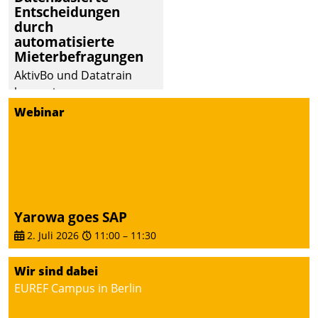
Entscheidungen
deutscher
durch
Wohnungsunternehmen
automatisierte
– und beschleunigt damit
Mieterbefragungen
den Weg vom
AktivBo und Datatrain
Mieteranliegen zum
kooperieren –
Dienstleisterauftrag.
Immobilienunternehmen
Webinar
profitieren: Die nahtlose
Integration der Lösungen
von AktivBo und
Datatrain ermöglicht
automatisiert ausgelöste,
zielgerichtete
Yarowa goes SAP
Mieterbefragungen – eine
2. Juli 2026
11:00
–
11:30
starke Grundlage für
intelligente,
Wir sind dabei
datengestützte
EUREF Campus in Berlin
Entscheidungen.