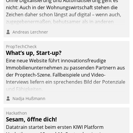
Ohne Digitalisierung und Automatisierung geht es
die Bereitschaft, sich zu überprüfen, zu hinterfragen
nicht: Auch in der Wohnungswirtschaft stehen die
und zu verändern.
Zeichen daher schon längst auf digital – wenn auch,
zugegebenermaßen, behutsamer als in anderen
Branchen.
Andreas Lerchner
PropTechCheck
What’s up, Start-up?
Eine neue Website führt innovationsfreudige
Immobilienunternehmen zu passenden Partnern aus
der Proptech-Szene. Fallbeispiele und Video-
Interviews liefern ein sprechendes Bild der Potenziale
und Fähigkeiten.
Nadja Hußmann
Hackathon
Sesam, öffne dich!
Datatrain startet beim ersten KIWI Platform