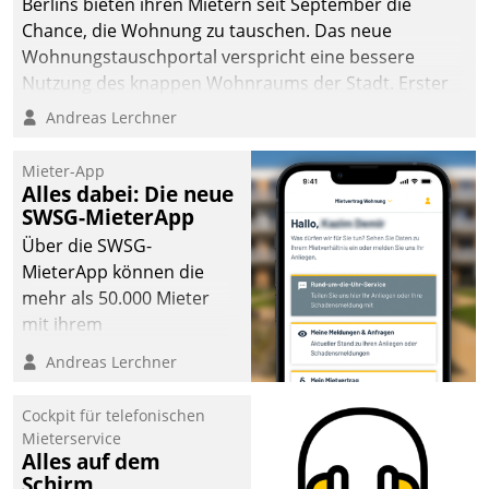
Berlins bieten ihren Mietern seit September die
Chance, die Wohnung zu tauschen. Das neue
Wohnungstauschportal verspricht eine bessere
Nutzung des knappen Wohnraums der Stadt. Erster
Anwendungsfall für Datatrains Lösung API-Hub mit
Andreas Lerchner
Schnittstellen zu den ERP-Systemen der
Unternehmen.
Mieter-App
Alles dabei: Die neue
SWSG-MieterApp
Über die SWSG-
MieterApp können die
mehr als 50.000 Mieter
mit ihrem
Wohnungsunternehmen
Andreas Lerchner
kommunizieren, auf dem
Laufenden bleiben, Daten
Cockpit für telefonischen
einsehen und ändern
Mieterservice
oder
Alles auf dem
Schirm
Schadensmeldungen