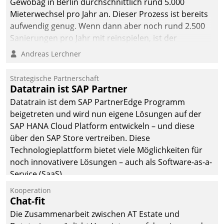
Gewobag in Berlin durchschnittlich rund 5.000
Mieterwechsel pro Jahr an. Dieser Prozess ist bereits
aufwendig genug. Wenn dann aber noch rund 2.500
Sanierungen pro Jahr mit reinspielen, ist der
Betreuungs- und Organisationsaufwand immens. Im
Andreas Lerchner
Rahmen ihrer Digitalisierungsstrategie hat das
kommunale Wohnungsbauunternehmen daher
Strategische Partnerschaft
gemeinsam mit der Berliner Datatrain GmbH den
Datatrain ist SAP Partner
Teilprozess der Objektsanierung digitalisiert.
Datatrain ist dem SAP PartnerEdge Programm
beigetreten und wird nun eigene Lösungen auf der
SAP HANA Cloud Platform entwickeln – und diese
über den SAP Store vertreiben. Diese
Technologieplattform bietet viele Möglichkeiten für
noch innovativere Lösungen – auch als Software-as-a-
Service (SaaS).
Kooperation
Chat-fit
Die Zusammenarbeit zwischen AT Estate und