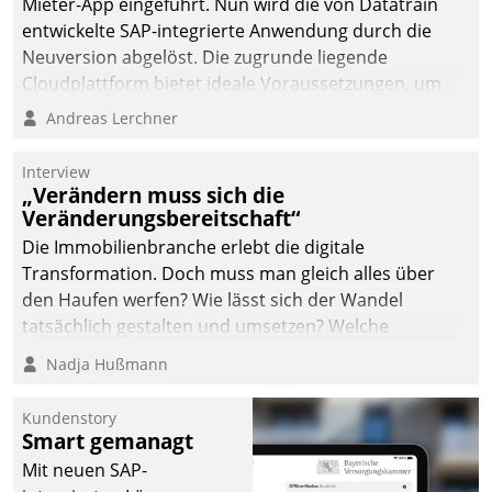
Mieter-App eingeführt. Nun wird die von Datatrain
automatisiert, vollständig
entwickelte SAP-integrierte Anwendung durch die
und auf Wunsch über
Neuversion abgelöst. Die zugrunde liegende
mehrere zuvor
Cloudplattform bietet ideale Voraussetzungen, um
festgelegte
die Funktionalität der App zu erweitern und weitere
Andreas Lerchner
Kommunikationswege bei
innovative Apps, auch von Drittanbietern, in SAP zu
den Empfängern ein.
integrieren.
Interview
„Verändern muss sich die
Veränderungsbereitschaft“
Die Immobilienbranche erlebt die digitale
Transformation. Doch muss man gleich alles über
den Haufen werfen? Wie lässt sich der Wandel
tatsächlich gestalten und umsetzen? Welche
Argumente zählen wirklich?
Nadja Hußmann
Kundenstory
Smart gemanagt
Mit neuen SAP-