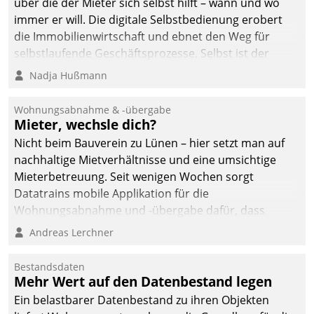
über die der Mieter sich selbst hilft – wann und wo
immer er will. Die digitale Selbstbedienung erobert
die Immobilienwirtschaft und ebnet den Weg für
selbstlaufende Geschäftsprozesse. Selbst ist der
Kunde und smart der Serviceanbieter.
Nadja Hußmann
Wohnungsabnahme & -übergabe
Mieter, wechsle dich?
Nicht beim Bauverein zu Lünen – hier setzt man auf
nachhaltige Mietverhältnisse und eine umsichtige
Mieterbetreuung. Seit wenigen Wochen sorgt
Datatrains mobile Applikation für die
Wohnungsabnahme und -übergabe dafür, dass
Mieter wohlgeordnet kommen und, so es sein muss,
Andreas Lerchner
gehen können.
Bestandsdaten
Mehr Wert auf den Datenbestand legen
Ein belastbarer Datenbestand zu ihren Objekten