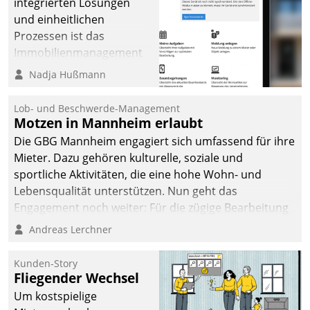
integrierten Lösungen
und einheitlichen
Prozessen ist das
Immobilienmanagement
der Bayerischen
Nadja Hußmann
Versorgungskammer im
Ressort Kapitalanlage für
Lob- und Beschwerde-Management
künftige Aufgaben und
Motzen in Mannheim erlaubt
Herausforderungen
Die GBG Mannheim engagiert sich umfassend für ihre
gerüstet.
Mieter. Dazu gehören kulturelle, soziale und
sportliche Aktivitäten, die eine hohe Wohn- und
Lebensqualität unterstützen. Nun geht das
Engagement noch weiter: Für die zügige Bearbeitung
von Beschwerden – oder Lob – richtet das
Andreas Lerchner
Unternehmen mit Datatrains Applikation fürs Lob-
und Beschwerde-Management einen eigenen Kanal
Kunden-Story
ein.
Fliegender Wechsel
Um kostspielige