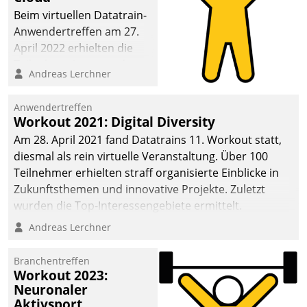
anspruchsvollen
Beim virtuellen Datatrain-
Aufgaben und
Anwendertreffen am 27.
abnehmendem
April 2022 erhielten die
Nachwuchs?
Teilnehmerinnen und
Andreas Lerchner
Teilnehmer kurzweilige
Einblicke in innovative
Anwendertreffen
Cloud-Strategien und -
Workout 2021: Digital Diversity
Lösungen mit hohem
Am 28. April 2021 fand Datatrains 11. Workout statt,
Zukunftspotenzial.
diesmal als rein virtuelle Veranstaltung. Über 100
Teilnehmer erhielten straff organisierte Einblicke in
Zukunftsthemen und innovative Projekte. Zuletzt
wurden die Top-Interessengebiete ermittelt.
Andreas Lerchner
Branchentreffen
Workout 2023:
Neuronaler
Aktivsport