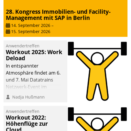
28. Kongress Immobilien- und Facility-
Management mit SAP in Berlin
14. September 2026
–
15. September 2026
Anwendertreffen
Workout 2025: Work
Deload
In entspannter
Atmosphäre findet am 6.
und 7. Mai Datatrains
Netzwerk-Event im
Kunden- und Partnerkreis
Nadja Hußmann
statt. Zentrale Frage: Wie
lassen sich
Anwendertreffen
Mammutprojekte
Workout 2022:
meistern und Workloads
Höhenflüge zur
Cloud
wuppen – bei zunehmend