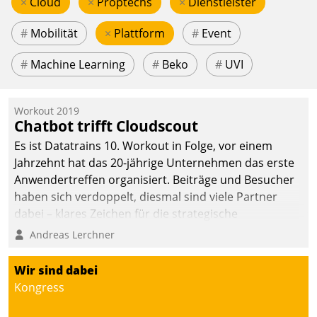
×
Cloud
×
Proptechs
×
Dienstleister
#
Mobilität
×
Plattform
#
Event
#
Machine Learning
#
Beko
#
UVI
Workout 2019
Chatbot trifft Cloudscout
Es ist Datatrains 10. Workout in Folge, vor einem
Jahrzehnt hat das 20-jährige Unternehmen das erste
Anwendertreffen organisiert. Beiträge und Besucher
haben sich verdoppelt, diesmal sind viele Partner
dabei – klares Zeichen für die strategische
Fokussierung auf den Kunden.
Andreas Lerchner
Wir sind dabei
Kongress