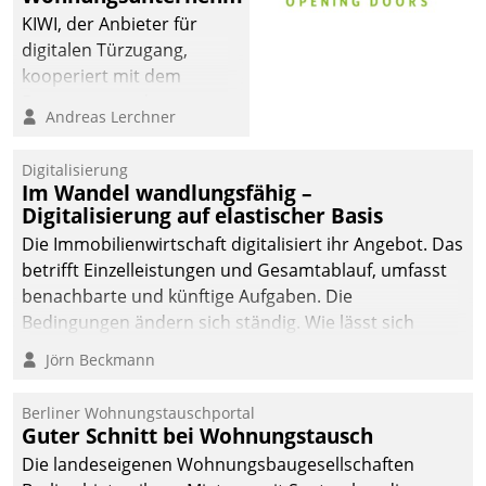
sich dabei für den Betrieb
KIWI, der Anbieter für
der Lösung über die SAP
digitalen Türzugang,
Cloud Platform
kooperiert mit dem
entschieden - als erstes
Beratungs- und
Andreas Lerchner
Unternehmen am
Softwareentwicklungshaus
Wohnungsmarkt.
Datatrain.
Digitalisierung
Im Wandel wandlungsfähig –
Digitalisierung auf elastischer Basis
Die Immobilienwirtschaft digitalisiert ihr Angebot. Das
betrifft Einzelleistungen und Gesamtablauf, umfasst
benachbarte und künftige Aufgaben. Die
Bedingungen ändern sich ständig. Wie lässt sich
technisch die Kontrolle wahren und zugleich Freiraum
Jörn Beckmann
fürs Wachsen öffnen?
Berliner Wohnungstauschportal
Guter Schnitt bei Wohnungstausch
Die landeseigenen Wohnungsbaugesellschaften