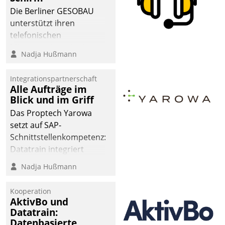
abgeben – rund um die
Die Berliner GESOBAU
Uhr.
unterstützt ihren
telefonischen
Mieterservice mit einem
Nadja Hußmann
digitalen Cockpit, das
situationsbezogen
Integrationspartnerschaft
passende Fragen und
Alle Aufträge im
Schlagworte auswirft.
Blick und im Griff
Eine intuitive
Das Proptech Yarowa
Dialogführung ermöglicht
setzt auf SAP-
dem externen
Schnittstellenkompetenz:
Serviceteam, Anrufe von
Datatrain integriert
Mietenden zügiger und
Yarowas Portal zur
Nadja Hußmann
effizienter zu bearbeiten.
Vergabe und Verwaltung
von Aufträgen der
Kooperation
operativen
AktivBo und
Instandhaltung in die
Datatrain:
Datenbasierte
SAP-Systemlandschaft