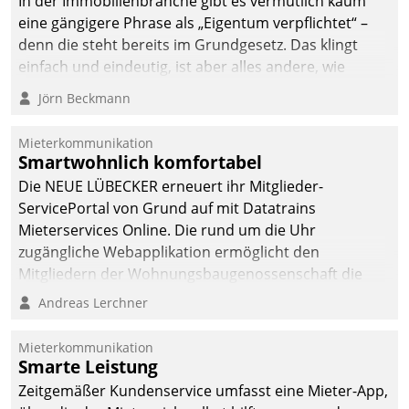
In der Immobilienbranche gibt es vermutlich kaum
eine gängigere Phrase als „Eigentum verpflichtet“ –
denn die steht bereits im Grundgesetz. Das klingt
einfach und eindeutig, ist aber alles andere, wie
Branchenbeschäftigte wissen. Denn mit der
Jörn Beckmann
Verantwortung folgen Verpflichtungen.
Mieterkommunikation
Smartwohnlich komfortabel
Die NEUE LÜBECKER erneuert ihr Mitglieder-
ServicePortal von Grund auf mit Datatrains
Mieterservices Online. Die rund um die Uhr
zugängliche Webapplikation ermöglicht den
Mitgliedern der Wohnungs­bau­genossenschaft die
Kontaktaufnahme per Smartphone, Tablet oder PC.
Andreas Lerchner
Mieterkommunikation
Smarte Leistung
Zeitgemäßer Kundenservice umfasst eine Mieter-App,