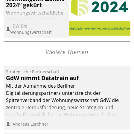
2024“ gekürt
Wohnungswirtschaftliche
Vorreiter für den Weg in
DW Die
eine digitale Zukunft zu
Wohnungswirtschaft
finden, ist das Ziel des
Awards „Digitalpioniere
der
Weitere Themen
Wohnungswirtschaft“.
Bewerben können sich
dafür ein Team
Strategische Partnerschaft
GdW nimmt Datatrain auf
bestehend aus
Wohnungsunternehmen
Mit der Aufnahme des Berliner
und PropTech.
Digitalisierungspartners unterstreicht der
Spitzenverband der Wohnungswirtschaft GdW die
zentrale Herausforderung, neue Strategien und
Geschäftsmodelle für die Wohnungswirtschaft zu
entwickeln.
Andreas Lerchner