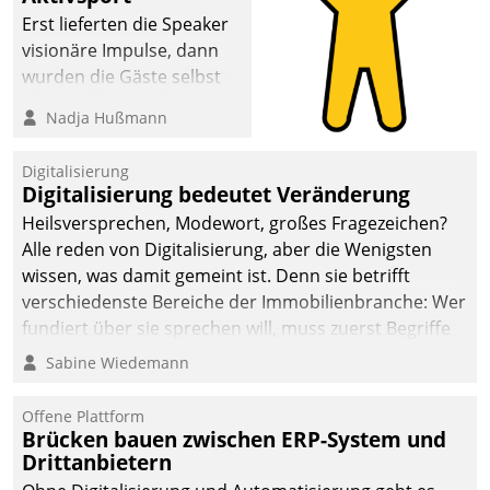
Erst lieferten die Speaker
visionäre Impulse, dann
wurden die Gäste selbst
aktiv und sammelten
Nadja Hußmann
methodisch
Vernetzungsideen fürs
Digitalisierung
Quartier. Dazwischen
Digitalisierung bedeutet Veränderung
zeigte Datatrain, was es
Heilsversprechen, Modewort, großes Fragezeichen?
Neues zu bieten hat.
Alle reden von Digitalisierung, aber die Wenigsten
wissen, was damit gemeint ist. Denn sie betrifft
verschiedenste Bereiche der Immobilienbranche: Wer
fundiert über sie sprechen will, muss zuerst Begriffe
klären. Ein Aspekt ist die betriebliche Optimierung:
Sabine Wiedemann
Moderne Softwarelösungen ermöglichen große
Einsparungen durch optimierte und automatisierte
Offene Plattform
Prozesse. Doch man darf nicht zu viel erwarten: Allein
Brücken bauen zwischen ERP-System und
Drittanbietern
mit der Einführung einer neuen Software ist es nicht
getan. Die Digitalisierung erfordert von Unternehmen