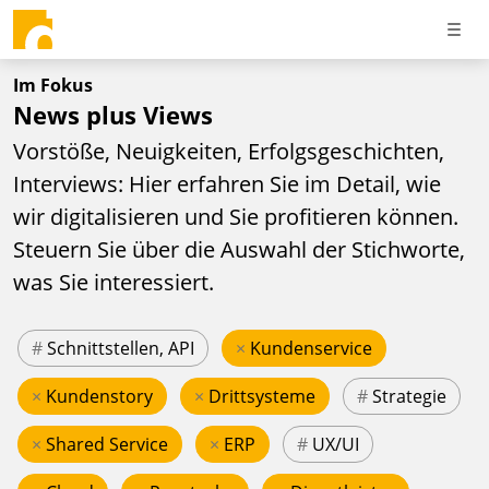
Im Fokus
News plus Views
Vorstöße, Neuigkeiten, Erfolgsgeschichten,
Interviews: Hier erfahren Sie im Detail, wie
wir digitalisieren und Sie profitieren können.
Steuern Sie über die Auswahl der Stichworte,
was Sie interessiert.
#
Schnittstellen, API
×
Kundenservice
×
Kundenstory
×
Drittsysteme
#
Strategie
×
Shared Service
×
ERP
#
UX/UI