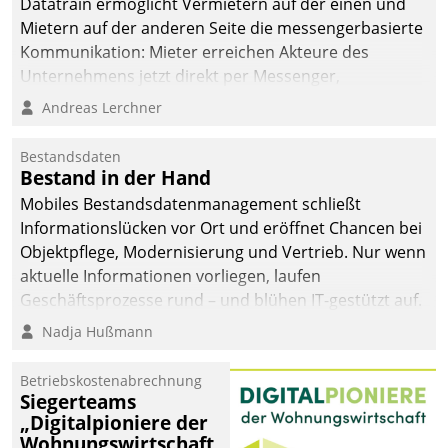
Datatrain ermöglicht Vermietern auf der einen und
Mietern auf der anderen Seite die messengerbasierte
Kommunikation: Mieter erreichen Akteure des
Unternehmens jetzt direkt per Messenger,
Mitarbeiter oder Dienstleister empfangen oder
Andreas Lerchner
versenden die Nachrichten via Cockpit.
Bestandsdaten
Bestand in der Hand
Mobiles Bestandsdatenmanagement schließt
Informationslücken vor Ort und eröffnet Chancen bei
Objektpflege, Modernisierung und Vertrieb. Nur wenn
aktuelle Informationen vorliegen, laufen
Geschäftsprozesse rund – und blühen IT-gestützt auf.
Nadja Hußmann
Betriebskostenabrechnung
Siegerteams
„Digitalpioniere der
Wohnungswirtschaft