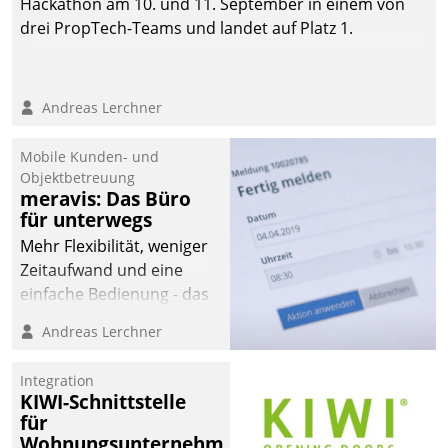
Hackathon am 10. und 11. September in einem von
drei PropTech-Teams und landet auf Platz 1.
Andreas Lerchner
Mobile Kunden- und
Objektbetreuung
meravis: Das Büro
für unterwegs
Mehr Flexibilität, weniger
Zeitaufwand und eine
einfache Bedienung - das
verspricht das aktuelle
Andreas Lerchner
Cockpit für mobile
Mitarbeiter von
Integration
Datatrain. Die meravis
KIWI-Schnittstelle
Wohnungsbau- und
für
Immobilien GmbH hat
Wohnungsunternehmen