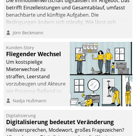
Die Immobilienwirtschaft digitalisiert ihr Angebot. Das
betrifft Einzelleistungen und Gesamtablauf, umfasst
benachbarte und künftige Aufgaben. Die
Bedingungen ändern sich ständig. Wie lässt sich
technisch die Kontrolle wahren und zugleich Freiraum
Jörn Beckmann
fürs Wachsen öffnen?
Kunden-Story
Fliegender Wechsel
Um kostspielige
Mieterwechsel zu
straffen, Leerstand
vorzubeugen und Akteure
wie Prozesse fließend zu
vernetzen, nutzt die
Nadja Hußmann
Berliner Gewobag seit
Jahresbeginn eine
Digitalisierung
Überblick, Einsicht und
Digitalisierung bedeutet Veränderung
Eingriff bietende Lösung.
Heilsversprechen, Modewort, großes Fragezeichen?
Zur Entwicklung setzte