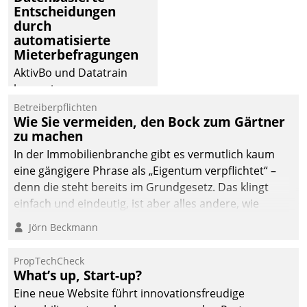
Entscheidungen
deutscher
durch
Wohnungsunternehmen
automatisierte
– und beschleunigt damit
Mieterbefragungen
den Weg vom
AktivBo und Datatrain
Mieteranliegen zum
kooperieren –
Dienstleisterauftrag.
Immobilienunternehmen
Betreiberpflichten
Wie Sie vermeiden, den Bock zum Gärtner
profitieren: Die nahtlose
zu machen
Integration der Lösungen
In der Immobilienbranche gibt es vermutlich kaum
von AktivBo und
eine gängigere Phrase als „Eigentum verpflichtet“ –
Datatrain ermöglicht
denn die steht bereits im Grundgesetz. Das klingt
automatisiert ausgelöste,
einfach und eindeutig, ist aber alles andere, wie
zielgerichtete
Branchenbeschäftigte wissen. Denn mit der
Mieterbefragungen – eine
Jörn Beckmann
Verantwortung folgen Verpflichtungen.
starke Grundlage für
intelligente,
PropTechCheck
datengestützte
What’s up, Start-up?
Entscheidungen.
Eine neue Website führt innovationsfreudige