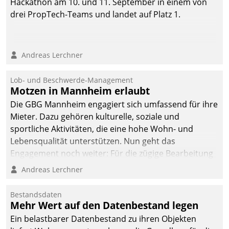
Hackathon am 10. und 11. September in einem von
drei PropTech-Teams und landet auf Platz 1.
Andreas Lerchner
Lob- und Beschwerde-Management
Motzen in Mannheim erlaubt
Die GBG Mannheim engagiert sich umfassend für ihre
Mieter. Dazu gehören kulturelle, soziale und
sportliche Aktivitäten, die eine hohe Wohn- und
Lebensqualität unterstützen. Nun geht das
Engagement noch weiter: Für die zügige Bearbeitung
von Beschwerden – oder Lob – richtet das
Andreas Lerchner
Unternehmen mit Datatrains Applikation fürs Lob-
und Beschwerde-Management einen eigenen Kanal
Bestandsdaten
ein.
Mehr Wert auf den Datenbestand legen
Ein belastbarer Datenbestand zu ihren Objekten