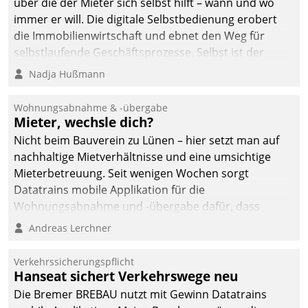
über die der Mieter sich selbst hilft – wann und wo
immer er will. Die digitale Selbstbedienung erobert
die Immobilienwirtschaft und ebnet den Weg für
selbstlaufende Geschäftsprozesse. Selbst ist der
Kunde und smart der Serviceanbieter.
Nadja Hußmann
Wohnungsabnahme & -übergabe
Mieter, wechsle dich?
Nicht beim Bauverein zu Lünen – hier setzt man auf
nachhaltige Mietverhältnisse und eine umsichtige
Mieterbetreuung. Seit wenigen Wochen sorgt
Datatrains mobile Applikation für die
Wohnungsabnahme und -übergabe dafür, dass
Mieter wohlgeordnet kommen und, so es sein muss,
Andreas Lerchner
gehen können.
Verkehrssicherungspflicht
Hanseat sichert Verkehrswege neu
Die Bremer BREBAU nutzt mit Gewinn Datatrains