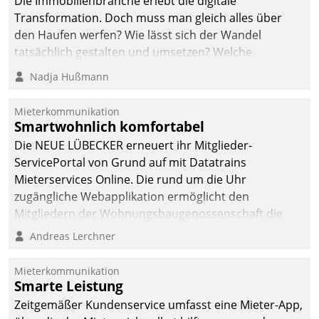
Die Immobilienbranche erlebt die digitale
automatisiert, vollständig
Transformation. Doch muss man gleich alles über
und auf Wunsch über
den Haufen werfen? Wie lässt sich der Wandel
mehrere zuvor
tatsächlich gestalten und umsetzen? Welche
festgelegte
Argumente zählen wirklich?
Nadja Hußmann
Kommunikationswege bei
den Empfängern ein.
Mieterkommunikation
Smartwohnlich komfortabel
Die NEUE LÜBECKER erneuert ihr Mitglieder-
ServicePortal von Grund auf mit Datatrains
Mieterservices Online. Die rund um die Uhr
zugängliche Webapplikation ermöglicht den
Mitgliedern der Wohnungs­bau­genossenschaft die
Kontaktaufnahme per Smartphone, Tablet oder PC.
Andreas Lerchner
Mieterkommunikation
Smarte Leistung
Zeitgemäßer Kundenservice umfasst eine Mieter-App,