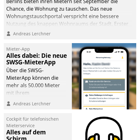
Berlins bieten ihren Mietern seit September die
Chance, die Wohnung zu tauschen. Das neue
Wohnungstauschportal verspricht eine bessere
Nutzung des knappen Wohnraums der Stadt. Erster
Anwendungsfall für Datatrains Lösung API-Hub mit
Andreas Lerchner
Schnittstellen zu den ERP-Systemen der
Unternehmen.
Mieter-App
Alles dabei: Die neue
SWSG-MieterApp
Über die SWSG-
MieterApp können die
mehr als 50.000 Mieter
mit ihrem
Wohnungsunternehmen
Andreas Lerchner
kommunizieren, auf dem
Laufenden bleiben, Daten
Cockpit für telefonischen
einsehen und ändern
Mieterservice
oder
Alles auf dem
Schirm
Schadensmeldungen