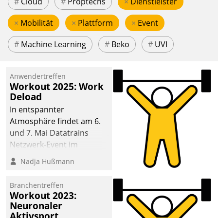
#
Cloud
#
Proptechs
×
Dienstleister
×
Mobilität
×
Plattform
×
Event
#
Machine Learning
#
Beko
#
UVI
Anwendertreffen
Workout 2025: Work
Deload
In entspannter
Atmosphäre findet am 6.
und 7. Mai Datatrains
Netzwerk-Event im
Kunden- und Partnerkreis
Nadja Hußmann
statt. Zentrale Frage: Wie
lassen sich
Branchentreffen
Mammutprojekte
Workout 2023:
meistern und Workloads
Neuronaler
Aktivsport
wuppen – bei zunehmend