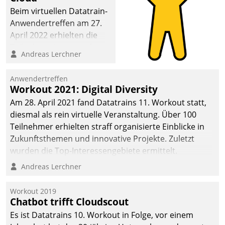
Beim virtuellen Datatrain-
Anwendertreffen am 27.
April 2022 erhielten die
Teilnehmerinnen und
Andreas Lerchner
Teilnehmer kurzweilige
Einblicke in innovative
Anwendertreffen
Cloud-Strategien und -
Workout 2021: Digital Diversity
Lösungen mit hohem
Am 28. April 2021 fand Datatrains 11. Workout statt,
Zukunftspotenzial.
diesmal als rein virtuelle Veranstaltung. Über 100
Teilnehmer erhielten straff organisierte Einblicke in
Zukunftsthemen und innovative Projekte. Zuletzt
wurden die Top-Interessengebiete ermittelt.
Andreas Lerchner
Workout 2019
Chatbot trifft Cloudscout
Es ist Datatrains 10. Workout in Folge, vor einem