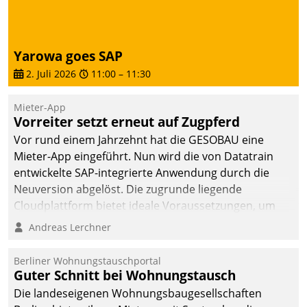
sich dabei für den Betrieb
der Lösung über die SAP
Cloud Platform
Yarowa goes SAP
entschieden - als erstes
2. Juli 2026
11:00
–
11:30
Unternehmen am
Wohnungsmarkt.
Mieter-App
Vorreiter setzt erneut auf Zugpferd
Vor rund einem Jahrzehnt hat die GESOBAU eine
Mieter-App eingeführt. Nun wird die von Datatrain
entwickelte SAP-integrierte Anwendung durch die
Neuversion abgelöst. Die zugrunde liegende
Cloudplattform bietet ideale Voraussetzungen, um
die Funktionalität der App zu erweitern und weitere
Andreas Lerchner
innovative Apps, auch von Drittanbietern, in SAP zu
integrieren.
Berliner Wohnungstauschportal
Guter Schnitt bei Wohnungstausch
Die landeseigenen Wohnungsbaugesellschaften