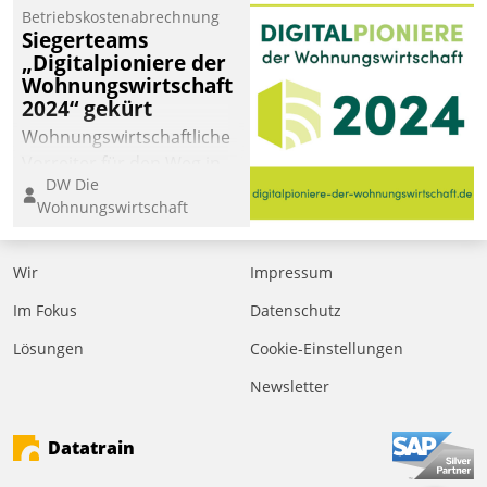
Betriebskostenabrechnung
Siegerteams
„Digitalpioniere der
Wohnungswirtschaft
2024“ gekürt
Wohnungswirtschaftliche
Vorreiter für den Weg in
DW Die
eine digitale Zukunft zu
Wohnungswirtschaft
finden, ist das Ziel des
Awards „Digitalpioniere
der
Wir
Impressum
Wohnungswirtschaft“.
Im Fokus
Datenschutz
Bewerben können sich
dafür ein Team
Lösungen
Cookie-Einstellungen
bestehend aus
Newsletter
Wohnungsunternehmen
und PropTech.
Datatrain