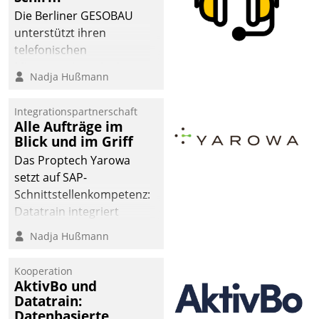
abgeben – rund um die
Die Berliner GESOBAU
Uhr.
unterstützt ihren
telefonischen
Mieterservice mit einem
Nadja Hußmann
digitalen Cockpit, das
situationsbezogen
Integrationspartnerschaft
passende Fragen und
Alle Aufträge im
Schlagworte auswirft.
Blick und im Griff
Eine intuitive
Das Proptech Yarowa
Dialogführung ermöglicht
setzt auf SAP-
dem externen
Schnittstellenkompetenz:
Serviceteam, Anrufe von
Datatrain integriert
Mietenden zügiger und
Yarowas Portal zur
Nadja Hußmann
effizienter zu bearbeiten.
Vergabe und Verwaltung
von Aufträgen der
Kooperation
operativen
AktivBo und
Instandhaltung in die
Datatrain:
Datenbasierte
SAP-Systemlandschaft