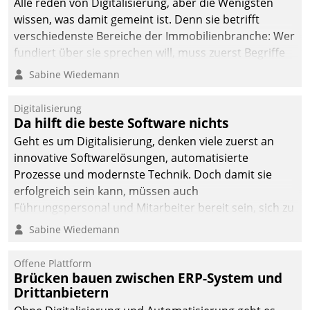
Alle reden von Digitalisierung, aber die Wenigsten
man auf
wissen, was damit gemeint ist. Denn sie betrifft
Cloudtechnologie,
verschiedenste Bereiche der Immobilienbranche: Wer
bewährte und Startup-
fundiert über sie sprechen will, muss zuerst Begriffe
Partner sowie erstmals
klären. Ein Aspekt ist die betriebliche Optimierung:
Sabine Wiedemann
agile Projektmethoden.
Moderne Softwarelösungen ermöglichen große
Einsparungen durch optimierte und automatisierte
Digitalisierung
Prozesse. Doch man darf nicht zu viel erwarten: Allein
Da hilft die beste Software nichts
mit der Einführung einer neuen Software ist es nicht
Geht es um Digitalisierung, denken viele zuerst an
getan. Die Digitalisierung erfordert von Unternehmen
innovative Softwarelösungen, automatisierte
die Bereitschaft, sich zu überprüfen, zu hinterfragen
Prozesse und modernste Technik. Doch damit sie
und zu verändern.
erfolgreich sein kann, müssen auch
Führungspersonal und Mitarbeiter bereit sein, sich zu
verändern und anzupassen, sonst werden sie an ihr
Sabine Wiedemann
scheitern.
Offene Plattform
Brücken bauen zwischen ERP-System und
Drittanbietern