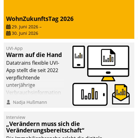
WohnZukunftsTag 2026
29. Juni 2026
–
30. Juni 2026
UVI-App
Warm auf die Hand
Datatrains flexible UVI-
App stellt die seit 2022
verpflichtende
unterjährige
Verbrauchsinformation
schnell, zuverlässig und
Nadja Hußmann
leicht bekömmlich bereit:
Die monatlichen
Interview
Mitteilungen zum
„Verändern muss sich die
Veränderungsbereitschaft“
Heizungs- und
Wasserverbrauch gehen