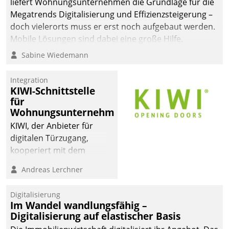
liefert Wohnungsunternehmen die Grundlage für die
Megatrends Digitalisierung und Effizienzsteigerung –
doch vielerorts muss er erst noch aufgebaut werden.
Mobile Lösungen sind dabei eine große Hilfe.
Sabine Wiedemann
Integration
KIWI-Schnittstelle
für
Wohnungsunternehmen
KIWI, der Anbieter für
digitalen Türzugang,
kooperiert mit dem
Beratungs- und
Andreas Lerchner
Softwareentwicklungshaus
Datatrain.
Digitalisierung
Im Wandel wandlungsfähig –
Digitalisierung auf elastischer Basis