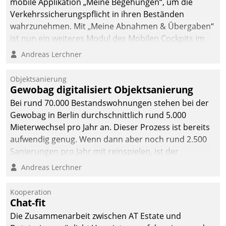
mobile Applikation „Meine Begehungen“, um die
Verkehrssicherungspflicht in ihren Beständen
wahrzunehmen. Mit „Meine Abnahmen & Übergaben“
ist nun ein weiteres Modul des Mobilen Cockpits im
Einsatz.
Andreas Lerchner
Objektsanierung
Gewobag digitalisiert Objektsanierung
Bei rund 70.000 Bestandswohnungen stehen bei der
Gewobag in Berlin durchschnittlich rund 5.000
Mieterwechsel pro Jahr an. Dieser Prozess ist bereits
aufwendig genug. Wenn dann aber noch rund 2.500
Sanierungen pro Jahr mit reinspielen, ist der
Betreuungs- und Organisationsaufwand immens. Im
Andreas Lerchner
Rahmen ihrer Digitalisierungsstrategie hat das
kommunale Wohnungsbauunternehmen daher
Kooperation
gemeinsam mit der Berliner Datatrain GmbH den
Chat-fit
Teilprozess der Objektsanierung digitalisiert.
Die Zusammenarbeit zwischen AT Estate und