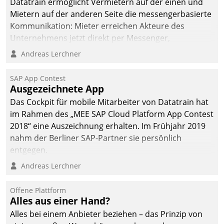
Datatrain ermöglicht Vermietern auf der einen und
Mietern auf der anderen Seite die messengerbasierte
Kommunikation: Mieter erreichen Akteure des
Unternehmens jetzt direkt per Messenger,
Mitarbeiter oder Dienstleister empfangen oder
Andreas Lerchner
versenden die Nachrichten via Cockpit.
SAP App Contest
Ausgezeichnete App
Das Cockpit für mobile Mitarbeiter von Datatrain hat
im Rahmen des „MEE SAP Cloud Platform App Contest
2018“ eine Auszeichnung erhalten. Im Frühjahr 2019
nahm der Berliner SAP-Partner sie persönlich
entgegen.
Andreas Lerchner
Offene Plattform
Alles aus einer Hand?
Alles bei einem Anbieter beziehen – das Prinzip von