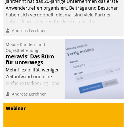
Jahrzehnt hat das 20-jährige Unternehmen das erste
Anwendertreffen organisiert. Beiträge und Besucher
haben sich verdoppelt, diesmal sind viele Partner
dabei – klares Zeichen für die strategische
Fokussierung auf den Kunden.
Andreas Lerchner
Mobile Kunden- und
Objektbetreuung
meravis: Das Büro
für unterwegs
Mehr Flexibilität, weniger
Zeitaufwand und eine
einfache Bedienung - das
verspricht das aktuelle
Andreas Lerchner
Cockpit für mobile
Mitarbeiter von
Webinar
Datatrain. Die meravis
Wohnungsbau- und
Immobilien GmbH hat