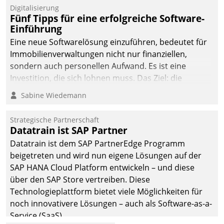
Digitalisierung
Fünf Tipps für eine erfolgreiche Software-
Einführung
Eine neue Softwarelösung einzuführen, bedeutet für
Immobilienverwaltungen nicht nur finanziellen,
sondern auch personellen Aufwand. Es ist eine
Investition, die sich lohnen muss. Das Ziel: die
nachhaltige Optimierung der Geschäftsabläufe. Damit
Sabine Wiedemann
dieses Ziel erreicht wird, sollten einige Grundregeln
befolgt werden.
Strategische Partnerschaft
Datatrain ist SAP Partner
Datatrain ist dem SAP PartnerEdge Programm
beigetreten und wird nun eigene Lösungen auf der
SAP HANA Cloud Platform entwickeln – und diese
über den SAP Store vertreiben. Diese
Technologieplattform bietet viele Möglichkeiten für
noch innovativere Lösungen – auch als Software-as-a-
Service (SaaS).