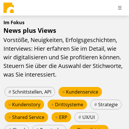
Im Fokus
News plus Views
Vorstöße, Neuigkeiten, Erfolgsgeschichten,
Interviews: Hier erfahren Sie im Detail, wie
wir digitalisieren und Sie profitieren können.
Steuern Sie über die Auswahl der Stichworte,
was Sie interessiert.
#
Schnittstellen, API
×
Kundenservice
×
Kundenstory
×
Drittsysteme
#
Strategie
×
Shared Service
×
ERP
#
UX/UI