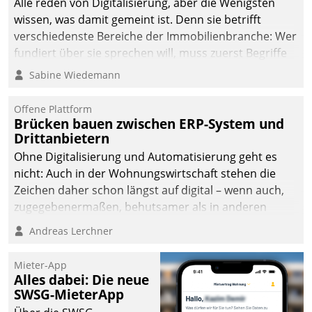
Alle reden von Digitalisierung, aber die Wenigsten
sich dabei für den Betrieb
wissen, was damit gemeint ist. Denn sie betrifft
der Lösung über die SAP
verschiedenste Bereiche der Immobilienbranche: Wer
Cloud Platform
fundiert über sie sprechen will, muss zuerst Begriffe
entschieden - als erstes
klären. Ein Aspekt ist die betriebliche Optimierung:
Sabine Wiedemann
Unternehmen am
Moderne Softwarelösungen ermöglichen große
Wohnungsmarkt.
Einsparungen durch optimierte und automatisierte
Offene Plattform
Prozesse. Doch man darf nicht zu viel erwarten: Allein
Brücken bauen zwischen ERP-System und
Drittanbietern
mit der Einführung einer neuen Software ist es nicht
getan. Die Digitalisierung erfordert von Unternehmen
Ohne Digitalisierung und Automatisierung geht es
die Bereitschaft, sich zu überprüfen, zu hinterfragen
nicht: Auch in der Wohnungswirtschaft stehen die
und zu verändern.
Zeichen daher schon längst auf digital – wenn auch,
zugegebenermaßen, behutsamer als in anderen
Branchen.
Andreas Lerchner
Mieter-App
Alles dabei: Die neue
SWSG-MieterApp