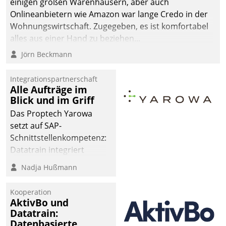
einigen großen Warenhäusern, aber auch
Onlineanbietern wie Amazon war lange Credo in der
Wohnungswirtschaft. Zugegeben, es ist komfortabel
alles aus einer Hand zu beziehen...
Jörn Beckmann
Integrationspartnerschaft
Alle Aufträge im
Blick und im Griff
Das Proptech Yarowa
setzt auf SAP-
Schnittstellenkompetenz:
Datatrain integriert
Yarowas Portal zur
Nadja Hußmann
Vergabe und Verwaltung
von Aufträgen der
Kooperation
operativen
AktivBo und
Instandhaltung in die
Datatrain:
Datenbasierte
SAP-Systemlandschaft