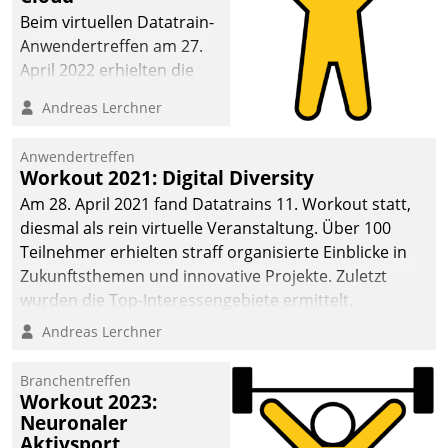
anspruchsvollen
Beim virtuellen Datatrain-
Aufgaben und
Anwendertreffen am 27.
abnehmendem
April 2022 erhielten die
Nachwuchs?
Teilnehmerinnen und
Andreas Lerchner
Teilnehmer kurzweilige
Einblicke in innovative
Anwendertreffen
Cloud-Strategien und -
Workout 2021: Digital Diversity
Lösungen mit hohem
Am 28. April 2021 fand Datatrains 11. Workout statt,
Zukunftspotenzial.
diesmal als rein virtuelle Veranstaltung. Über 100
Teilnehmer erhielten straff organisierte Einblicke in
Zukunftsthemen und innovative Projekte. Zuletzt
wurden die Top-Interessengebiete ermittelt.
Andreas Lerchner
Branchentreffen
Workout 2023:
Neuronaler
Aktivsport