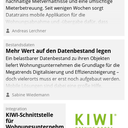
nachhaltige Mietverhältnisse und eine umsichtige
Mieterbetreuung. Seit wenigen Wochen sorgt
Datatrains mobile Applikation für die
Wohnungsabnahme und -übergabe dafür, dass
Mieter wohlgeordnet kommen und, so es sein muss,
Andreas Lerchner
gehen können.
Bestandsdaten
Mehr Wert auf den Datenbestand legen
Ein belastbarer Datenbestand zu ihren Objekten
liefert Wohnungsunternehmen die Grundlage für die
Megatrends Digitalisierung und Effizienzsteigerung –
doch vielerorts muss er erst noch aufgebaut werden.
Mobile Lösungen sind dabei eine große Hilfe.
Sabine Wiedemann
Integration
KIWI-Schnittstelle
für
Wohnungsunternehmen