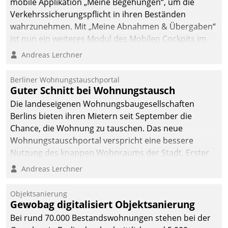
mobile Applikation „Meine Begehungen“, um die
Verkehrssicherungspflicht in ihren Beständen
wahrzunehmen. Mit „Meine Abnahmen & Übergaben“
ist nun ein weiteres Modul des Mobilen Cockpits im
Einsatz.
Andreas Lerchner
Berliner Wohnungstauschportal
Guter Schnitt bei Wohnungstausch
Die landeseigenen Wohnungsbaugesellschaften
Berlins bieten ihren Mietern seit September die
Chance, die Wohnung zu tauschen. Das neue
Wohnungstauschportal verspricht eine bessere
Nutzung des knappen Wohnraums der Stadt. Erster
Anwendungsfall für Datatrains Lösung API-Hub mit
Andreas Lerchner
Schnittstellen zu den ERP-Systemen der
Unternehmen.
Objektsanierung
Gewobag digitalisiert Objektsanierung
Bei rund 70.000 Bestandswohnungen stehen bei der