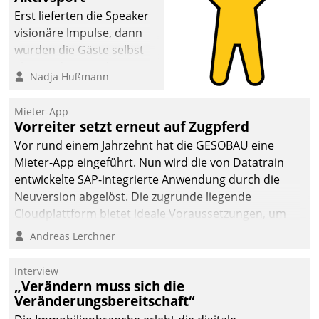
Erst lieferten die Speaker
visionäre Impulse, dann
wurden die Gäste selbst
aktiv und sammelten
Nadja Hußmann
methodisch
Vernetzungsideen fürs
Mieter-App
Quartier. Dazwischen
Vorreiter setzt erneut auf Zugpferd
zeigte Datatrain, was es
Vor rund einem Jahrzehnt hat die GESOBAU eine
Neues zu bieten hat.
Mieter-App eingeführt. Nun wird die von Datatrain
entwickelte SAP-integrierte Anwendung durch die
Neuversion abgelöst. Die zugrunde liegende
Cloudplattform bietet ideale Voraussetzungen, um
die Funktionalität der App zu erweitern und weitere
Andreas Lerchner
innovative Apps, auch von Drittanbietern, in SAP zu
integrieren.
Interview
„Verändern muss sich die
Veränderungsbereitschaft“