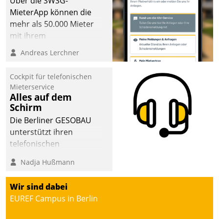
Über die SWSG-
MieterApp können die
mehr als 50.000 Mieter
mit ihrem
Wohnungsunternehmen
Andreas Lerchner
kommunizieren, auf dem
Laufenden bleiben, Daten
Cockpit für telefonischen
einsehen und ändern
Mieterservice
oder
Alles auf dem
Schirm
Schadensmeldungen
abgeben – rund um die
Die Berliner GESOBAU
Uhr.
unterstützt ihren
telefonischen
Mieterservice mit einem
Nadja Hußmann
digitalen Cockpit, das
situationsbezogen
Wir sind dabei
passende Fragen und
EUREF Campus in Berlin
Schlagworte auswirft.
Eine intuitive