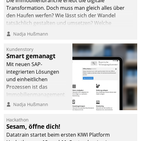
Die Immobilienbranche erlebt die digitale
Transformation. Doch muss man gleich alles über
den Haufen werfen? Wie lässt sich der Wandel
tatsächlich gestalten und umsetzen? Welche
Argumente zählen wirklich?
Nadja Hußmann
Kundenstory
Smart gemanagt
Mit neuen SAP-
integrierten Lösungen
und einheitlichen
Prozessen ist das
Immobilienmanagement
der Bayerischen
Nadja Hußmann
Versorgungskammer im
Ressort Kapitalanlage für
Hackathon
künftige Aufgaben und
Sesam, öffne dich!
Herausforderungen
Datatrain startet beim ersten KIWI Platform
gerüstet.