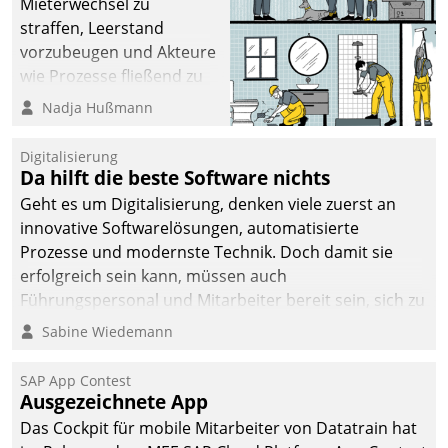
Mieterwechsel zu
straffen, Leerstand
vorzubeugen und Akteure
wie Prozesse fließend zu
vernetzen, nutzt die
Nadja Hußmann
Berliner Gewobag seit
Jahresbeginn eine
Digitalisierung
Überblick, Einsicht und
Da hilft die beste Software nichts
Eingriff bietende Lösung.
Geht es um Digitalisierung, denken viele zuerst an
Zur Entwicklung setzte
innovative Softwarelösungen, automatisierte
man auf
Prozesse und modernste Technik. Doch damit sie
Cloudtechnologie,
erfolgreich sein kann, müssen auch
bewährte und Startup-
Führungspersonal und Mitarbeiter bereit sein, sich zu
Partner sowie erstmals
verändern und anzupassen, sonst werden sie an ihr
Sabine Wiedemann
agile Projektmethoden.
scheitern.
SAP App Contest
Ausgezeichnete App
Das Cockpit für mobile Mitarbeiter von Datatrain hat