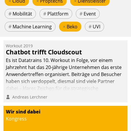
×
Cloud
×
Proptechs
×
Dienstleister
#
Mobilität
#
Plattform
#
Event
#
Machine Learning
×
Beko
#
UVI
Workout 2019
Chatbot trifft Cloudscout
Es ist Datatrains 10. Workout in Folge, vor einem
Jahrzehnt hat das 20-jährige Unternehmen das erste
Anwendertreffen organisiert. Beiträge und Besucher
haben sich verdoppelt, diesmal sind viele Partner
dabei – klares Zeichen für die strategische
Fokussierung auf den Kunden.
Andreas Lerchner
Wir sind dabei
Kongress