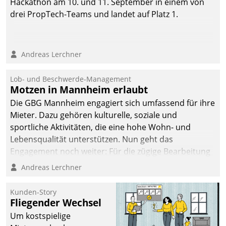
Hackathon am 10. und 11. September in einem von
drei PropTech-Teams und landet auf Platz 1.
Andreas Lerchner
Lob- und Beschwerde-Management
Motzen in Mannheim erlaubt
Die GBG Mannheim engagiert sich umfassend für ihre
Mieter. Dazu gehören kulturelle, soziale und
sportliche Aktivitäten, die eine hohe Wohn- und
Lebensqualität unterstützen. Nun geht das
Engagement noch weiter: Für die zügige Bearbeitung
von Beschwerden – oder Lob – richtet das
Andreas Lerchner
Unternehmen mit Datatrains Applikation fürs Lob-
und Beschwerde-Management einen eigenen Kanal
Kunden-Story
ein.
Fliegender Wechsel
Um kostspielige