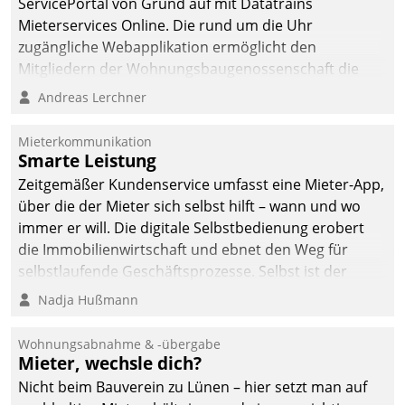
ServicePortal von Grund auf mit Datatrains
automatisiert, vollständig
Mieterservices Online. Die rund um die Uhr
und auf Wunsch über
zugängliche Webapplikation ermöglicht den
mehrere zuvor
Mitgliedern der Wohnungs­bau­genossenschaft die
festgelegte
Kontaktaufnahme per Smartphone, Tablet oder PC.
Andreas Lerchner
Kommunikationswege bei
den Empfängern ein.
Mieterkommunikation
Smarte Leistung
Zeitgemäßer Kundenservice umfasst eine Mieter-App,
über die der Mieter sich selbst hilft – wann und wo
immer er will. Die digitale Selbstbedienung erobert
die Immobilienwirtschaft und ebnet den Weg für
selbstlaufende Geschäftsprozesse. Selbst ist der
Kunde und smart der Serviceanbieter.
Nadja Hußmann
Wohnungsabnahme & -übergabe
Mieter, wechsle dich?
Nicht beim Bauverein zu Lünen – hier setzt man auf