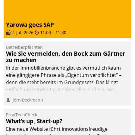
dafür ein Team
bestehend aus
Wohnungsunternehmen
Yarowa goes SAP
und PropTech.
2. Juli 2026
11:00
–
11:30
Betreiberpflichten
Wie Sie vermeiden, den Bock zum Gärtner
zu machen
In der Immobilienbranche gibt es vermutlich kaum
eine gängigere Phrase als „Eigentum verpflichtet“ –
denn die steht bereits im Grundgesetz. Das klingt
einfach und eindeutig, ist aber alles andere, wie
Branchenbeschäftigte wissen. Denn mit der
Jörn Beckmann
Verantwortung folgen Verpflichtungen.
PropTechCheck
What’s up, Start-up?
Eine neue Website führt innovationsfreudige