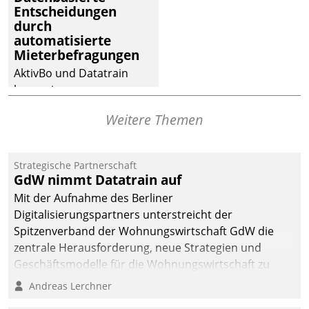
Entscheidungen
deutscher
durch
Wohnungsunternehmen
automatisierte
– und beschleunigt damit
Mieterbefragungen
den Weg vom
AktivBo und Datatrain
Mieteranliegen zum
kooperieren –
Dienstleisterauftrag.
Immobilienunternehmen
Weitere Themen
profitieren: Die nahtlose
Integration der Lösungen
von AktivBo und
Strategische Partnerschaft
Datatrain ermöglicht
GdW nimmt Datatrain auf
automatisiert ausgelöste,
Mit der Aufnahme des Berliner
zielgerichtete
Digitalisierungspartners unterstreicht der
Mieterbefragungen – eine
Spitzenverband der Wohnungswirtschaft GdW die
starke Grundlage für
zentrale Herausforderung, neue Strategien und
intelligente,
Geschäftsmodelle für die Wohnungswirtschaft zu
datengestützte
entwickeln.
Andreas Lerchner
Entscheidungen.