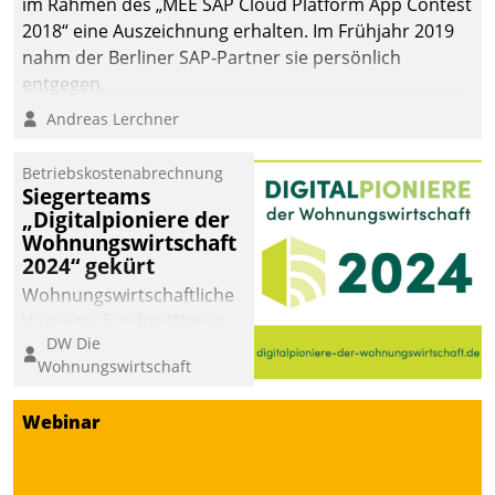
im Rahmen des „MEE SAP Cloud Platform App Contest
2018“ eine Auszeichnung erhalten. Im Frühjahr 2019
nahm der Berliner SAP-Partner sie persönlich
entgegen.
Andreas Lerchner
Betriebskostenabrechnung
Siegerteams
„Digitalpioniere der
Wohnungswirtschaft
2024“ gekürt
Wohnungswirtschaftliche
Vorreiter für den Weg in
DW Die
eine digitale Zukunft zu
Wohnungswirtschaft
finden, ist das Ziel des
Awards „Digitalpioniere
Webinar
der
Wohnungswirtschaft“.
Bewerben können sich