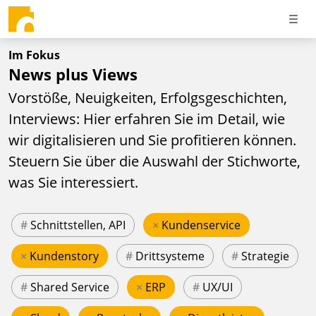
Im Fokus
News plus Views
Vorstöße, Neuigkeiten, Erfolgsgeschichten,
Interviews: Hier erfahren Sie im Detail, wie
wir digitalisieren und Sie profitieren können.
Steuern Sie über die Auswahl der Stichworte,
was Sie interessiert.
#
Schnittstellen, API
×
Kundenservice
×
Kundenstory
#
Drittsysteme
#
Strategie
#
Shared Service
×
ERP
#
UX/UI