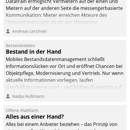
Datatrain ermöglicht Vermietern auf der einen und
Mietern auf der anderen Seite die messengerbasierte
Kommunikation: Mieter erreichen Akteure des
Unternehmens jetzt direkt per Messenger,
Mitarbeiter oder Dienstleister empfangen oder
Andreas Lerchner
versenden die Nachrichten via Cockpit.
Bestandsdaten
Bestand in der Hand
Mobiles Bestandsdatenmanagement schließt
Informationslücken vor Ort und eröffnet Chancen bei
Objektpflege, Modernisierung und Vertrieb. Nur wenn
aktuelle Informationen vorliegen, laufen
Geschäftsprozesse rund – und blühen IT-gestützt auf.
Nadja Hußmann
Offene Plattform
Alles aus einer Hand?
Alles bei einem Anbieter beziehen – das Prinzip von