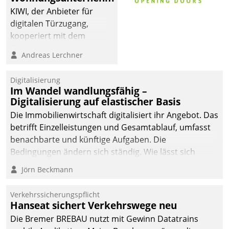
KIWI, der Anbieter für
digitalen Türzugang,
kooperiert mit dem
Beratungs- und
Andreas Lerchner
Softwareentwicklungshaus
Datatrain.
Digitalisierung
Im Wandel wandlungsfähig –
Digitalisierung auf elastischer Basis
Die Immobilienwirtschaft digitalisiert ihr Angebot. Das
betrifft Einzelleistungen und Gesamtablauf, umfasst
benachbarte und künftige Aufgaben. Die
Bedingungen ändern sich ständig. Wie lässt sich
technisch die Kontrolle wahren und zugleich Freiraum
Jörn Beckmann
fürs Wachsen öffnen?
Verkehrssicherungspflicht
Hanseat sichert Verkehrswege neu
Die Bremer BREBAU nutzt mit Gewinn Datatrains