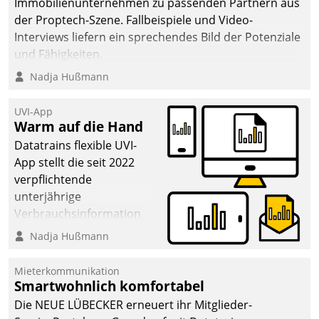
Immobilienunternehmen zu passenden Partnern aus
der Proptech-Szene. Fallbeispiele und Video-
Interviews liefern ein sprechendes Bild der Potenziale
und Fähigkeiten.
Nadja Hußmann
UVI-App
Warm auf die Hand
Datatrains flexible UVI-
App stellt die seit 2022
verpflichtende
unterjährige
Verbrauchsinformation
schnell, zuverlässig und
Nadja Hußmann
leicht bekömmlich bereit:
Die monatlichen
Mieterkommunikation
Mitteilungen zum
Smartwohnlich komfortabel
Heizungs- und
Die NEUE LÜBECKER erneuert ihr Mitglieder-
Wasserverbrauch gehen