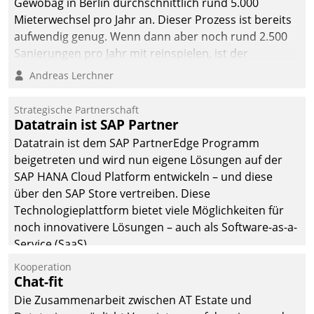
Gewobag in Berlin durchschnittlich rund 5.000
Mieterwechsel pro Jahr an. Dieser Prozess ist bereits
aufwendig genug. Wenn dann aber noch rund 2.500
Sanierungen pro Jahr mit reinspielen, ist der
Betreuungs- und Organisationsaufwand immens. Im
Andreas Lerchner
Rahmen ihrer Digitalisierungsstrategie hat das
kommunale Wohnungsbauunternehmen daher
Strategische Partnerschaft
gemeinsam mit der Berliner Datatrain GmbH den
Datatrain ist SAP Partner
Teilprozess der Objektsanierung digitalisiert.
Datatrain ist dem SAP PartnerEdge Programm
beigetreten und wird nun eigene Lösungen auf der
SAP HANA Cloud Platform entwickeln – und diese
über den SAP Store vertreiben. Diese
Technologieplattform bietet viele Möglichkeiten für
noch innovativere Lösungen – auch als Software-as-a-
Service (SaaS).
Kooperation
Chat-fit
Die Zusammenarbeit zwischen AT Estate und