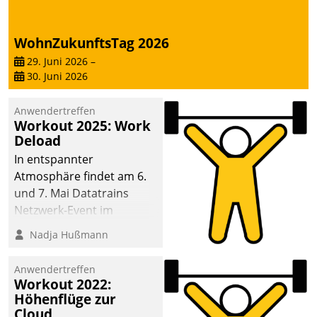
Dialogführung ermöglicht
dem externen
WohnZukunftsTag 2026
Serviceteam, Anrufe von
Mietenden zügiger und
29. Juni 2026
–
30. Juni 2026
effizienter zu bearbeiten.
Anwendertreffen
Workout 2025: Work
Deload
In entspannter
Atmosphäre findet am 6.
und 7. Mai Datatrains
Netzwerk-Event im
Kunden- und Partnerkreis
Nadja Hußmann
statt. Zentrale Frage: Wie
lassen sich
Anwendertreffen
Mammutprojekte
Workout 2022:
meistern und Workloads
Höhenflüge zur
Cloud
wuppen – bei zunehmend