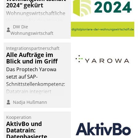
2024“ gekürt
Wohnungswirtschaftliche
Vorreiter für den Weg in
DW Die
eine digitale Zukunft zu
Wohnungswirtschaft
finden, ist das Ziel des
Awards „Digitalpioniere
Integrationspartnerschaft
der
Alle Aufträge im
Wohnungswirtschaft“.
Blick und im Griff
Bewerben können sich
Das Proptech Yarowa
dafür ein Team
setzt auf SAP-
bestehend aus
Schnittstellenkompetenz:
Wohnungsunternehmen
Datatrain integriert
und PropTech.
Yarowas Portal zur
Nadja Hußmann
Vergabe und Verwaltung
von Aufträgen der
Kooperation
operativen
AktivBo und
Instandhaltung in die
Datatrain:
Datenbasierte
SAP-Systemlandschaft