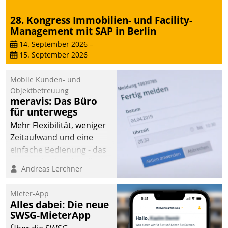
28. Kongress Immobilien- und Facility-
Management mit SAP in Berlin
14. September 2026
–
15. September 2026
Mobile Kunden- und
Objektbetreuung
meravis: Das Büro
für unterwegs
Mehr Flexibilität, weniger
Zeitaufwand und eine
einfache Bedienung - das
verspricht das aktuelle
Andreas Lerchner
Cockpit für mobile
Mitarbeiter von
Mieter-App
Datatrain. Die meravis
Alles dabei: Die neue
Wohnungsbau- und
SWSG-MieterApp
Immobilien GmbH hat