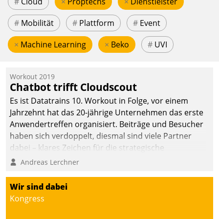
#
Cloud
×
Proptechs
×
Dienstleister
#
Mobilität
#
Plattform
#
Event
×
Machine Learning
×
Beko
#
UVI
Workout 2019
Chatbot trifft Cloudscout
Es ist Datatrains 10. Workout in Folge, vor einem
Jahrzehnt hat das 20-jährige Unternehmen das erste
Anwendertreffen organisiert. Beiträge und Besucher
haben sich verdoppelt, diesmal sind viele Partner
dabei – klares Zeichen für die strategische
Fokussierung auf den Kunden.
Andreas Lerchner
Wir sind dabei
Kongress