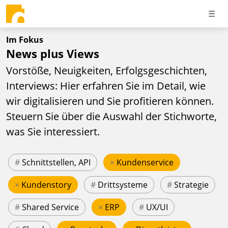
Im Fokus
News plus Views
Vorstöße, Neuigkeiten, Erfolgsgeschichten,
Interviews: Hier erfahren Sie im Detail, wie
wir digitalisieren und Sie profitieren können.
Steuern Sie über die Auswahl der Stichworte,
was Sie interessiert.
#
Schnittstellen, API
×
Kundenservice
×
Kundenstory
#
Drittsysteme
#
Strategie
#
Shared Service
×
ERP
#
UX/UI