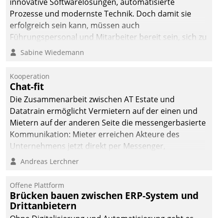
innovative Softwarelösungen, automatisierte
die Bereitschaft, sich zu überprüfen, zu hinterfragen
Prozesse und modernste Technik. Doch damit sie
und zu verändern.
erfolgreich sein kann, müssen auch
Führungspersonal und Mitarbeiter bereit sein, sich zu
verändern und anzupassen, sonst werden sie an ihr
Sabine Wiedemann
scheitern.
Kooperation
Chat-fit
Die Zusammenarbeit zwischen AT Estate und
Datatrain ermöglicht Vermietern auf der einen und
Mietern auf der anderen Seite die messengerbasierte
Kommunikation: Mieter erreichen Akteure des
Unternehmens jetzt direkt per Messenger,
Mitarbeiter oder Dienstleister empfangen oder
Andreas Lerchner
versenden die Nachrichten via Cockpit.
Offene Plattform
Brücken bauen zwischen ERP-System und
Drittanbietern