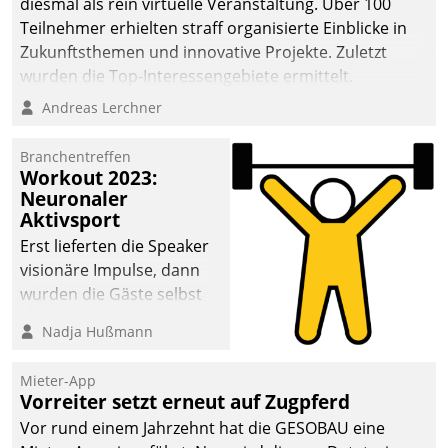
diesmal als rein virtuelle Veranstaltung. Über 100
Teilnehmer erhielten straff organisierte Einblicke in
Zukunftsthemen und innovative Projekte. Zuletzt
wurden die Top-Interessengebiete ermittelt.
Andreas Lerchner
Branchentreffen
Workout 2023:
Neuronaler
Aktivsport
Erst lieferten die Speaker
visionäre Impulse, dann
wurden die Gäste selbst
aktiv und sammelten
Nadja Hußmann
methodisch
Vernetzungsideen fürs
Mieter-App
Quartier. Dazwischen
Vorreiter setzt erneut auf Zugpferd
zeigte Datatrain, was es
Vor rund einem Jahrzehnt hat die GESOBAU eine
Neues zu bieten hat.