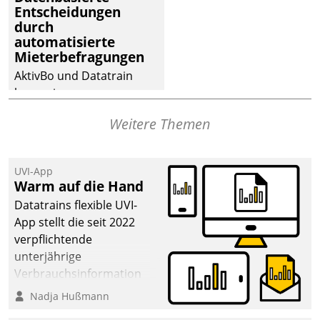
Entscheidungen
deutscher
durch
Wohnungsunternehmen
automatisierte
– und beschleunigt damit
Mieterbefragungen
den Weg vom
AktivBo und Datatrain
Mieteranliegen zum
kooperieren –
Dienstleisterauftrag.
Immobilienunternehmen
Weitere Themen
profitieren: Die nahtlose
Integration der Lösungen
von AktivBo und
UVI-App
Datatrain ermöglicht
Warm auf die Hand
automatisiert ausgelöste,
Datatrains flexible UVI-
zielgerichtete
App stellt die seit 2022
Mieterbefragungen – eine
verpflichtende
starke Grundlage für
unterjährige
intelligente,
Verbrauchsinformation
datengestützte
schnell, zuverlässig und
Nadja Hußmann
Entscheidungen.
leicht bekömmlich bereit: