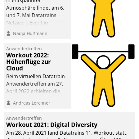
In entspannter
Dialogführung ermöglicht
Atmosphäre findet am 6.
dem externen
und 7. Mai Datatrains
Serviceteam, Anrufe von
Netzwerk-Event im
Mietenden zügiger und
Kunden- und Partnerkreis
Nadja Hußmann
effizienter zu bearbeiten.
statt. Zentrale Frage: Wie
lassen sich
Anwendertreffen
Mammutprojekte
Workout 2022:
meistern und Workloads
Höhenflüge zur
Cloud
wuppen – bei zunehmend
anspruchsvollen
Beim virtuellen Datatrain-
Aufgaben und
Anwendertreffen am 27.
abnehmendem
April 2022 erhielten die
Nachwuchs?
Teilnehmerinnen und
Andreas Lerchner
Teilnehmer kurzweilige
Einblicke in innovative
Anwendertreffen
Cloud-Strategien und -
Workout 2021: Digital Diversity
Lösungen mit hohem
Am 28. April 2021 fand Datatrains 11. Workout statt,
Zukunftspotenzial.