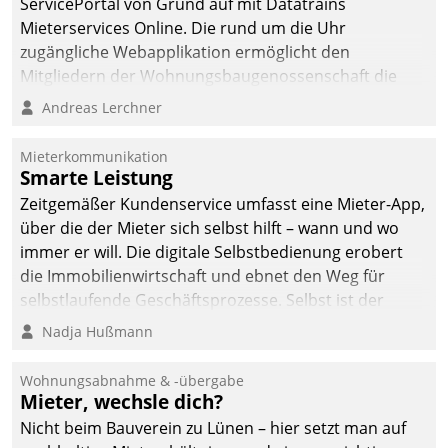
ServicePortal von Grund auf mit Datatrains
Mieterservices Online. Die rund um die Uhr
zugängliche Webapplikation ermöglicht den
Mitgliedern der Wohnungs­bau­genossenschaft die
Kontaktaufnahme per Smartphone, Tablet oder PC.
Andreas Lerchner
Mieterkommunikation
Smarte Leistung
Zeitgemäßer Kundenservice umfasst eine Mieter-App,
über die der Mieter sich selbst hilft – wann und wo
immer er will. Die digitale Selbstbedienung erobert
die Immobilienwirtschaft und ebnet den Weg für
selbstlaufende Geschäftsprozesse. Selbst ist der
Kunde und smart der Serviceanbieter.
Nadja Hußmann
Wohnungsabnahme & -übergabe
Mieter, wechsle dich?
Nicht beim Bauverein zu Lünen – hier setzt man auf