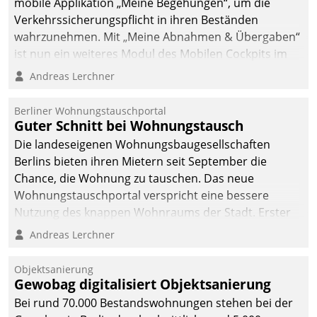
mobile Applikation „Meine Begehungen“, um die
Verkehrssicherungspflicht in ihren Beständen
wahrzunehmen. Mit „Meine Abnahmen & Übergaben“
ist nun ein weiteres Modul des Mobilen Cockpits im
Einsatz.
Andreas Lerchner
Berliner Wohnungstauschportal
Guter Schnitt bei Wohnungstausch
Die landeseigenen Wohnungsbaugesellschaften
Berlins bieten ihren Mietern seit September die
Chance, die Wohnung zu tauschen. Das neue
Wohnungstauschportal verspricht eine bessere
Nutzung des knappen Wohnraums der Stadt. Erster
Anwendungsfall für Datatrains Lösung API-Hub mit
Andreas Lerchner
Schnittstellen zu den ERP-Systemen der
Unternehmen.
Objektsanierung
Gewobag digitalisiert Objektsanierung
Bei rund 70.000 Bestandswohnungen stehen bei der