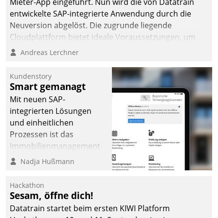
Mieter-App eingeführt. Nun wird die von Datatrain
entwickelte SAP-integrierte Anwendung durch die
Neuversion abgelöst. Die zugrunde liegende
Cloudplattform bietet ideale Voraussetzungen, um
die Funktionalität der App zu erweitern und weitere
Andreas Lerchner
innovative Apps, auch von Drittanbietern, in SAP zu
integrieren.
Kundenstory
Smart gemanagt
Mit neuen SAP-
integrierten Lösungen
und einheitlichen
Prozessen ist das
Immobilienmanagement
der Bayerischen
Nadja Hußmann
Versorgungskammer im
Ressort Kapitalanlage für
Hackathon
künftige Aufgaben und
Sesam, öffne dich!
Herausforderungen
Datatrain startet beim ersten KIWI Platform
gerüstet.