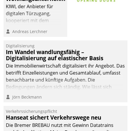
KIWI, der Anbieter für
digitalen Türzugang,
kooperiert mit dem
Beratungs- und
Andreas Lerchner
Softwareentwicklungshaus
Datatrain.
Digitalisierung
Im Wandel wandlungsfähig –
Digitalisierung auf elastischer Basis
Die Immobilienwirtschaft digitalisiert ihr Angebot. Das
betrifft Einzelleistungen und Gesamtablauf, umfasst
benachbarte und künftige Aufgaben. Die
Bedingungen ändern sich ständig. Wie lässt sich
technisch die Kontrolle wahren und zugleich Freiraum
Jörn Beckmann
fürs Wachsen öffnen?
Verkehrssicherungspflicht
Hanseat sichert Verkehrswege neu
Die Bremer BREBAU nutzt mit Gewinn Datatrains