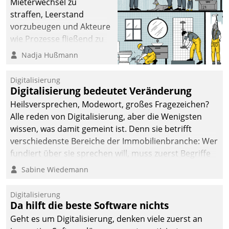
Mieterwechsel zu
straffen, Leerstand
vorzubeugen und Akteure
wie Prozesse fließend zu
vernetzen, nutzt die
Nadja Hußmann
Berliner Gewobag seit
Jahresbeginn eine
Digitalisierung
Überblick, Einsicht und
Digitalisierung bedeutet Veränderung
Eingriff bietende Lösung.
Heilsversprechen, Modewort, großes Fragezeichen?
Zur Entwicklung setzte
Alle reden von Digitalisierung, aber die Wenigsten
man auf
wissen, was damit gemeint ist. Denn sie betrifft
Cloudtechnologie,
verschiedenste Bereiche der Immobilienbranche: Wer
bewährte und Startup-
fundiert über sie sprechen will, muss zuerst Begriffe
Partner sowie erstmals
klären. Ein Aspekt ist die betriebliche Optimierung:
Sabine Wiedemann
agile Projektmethoden.
Moderne Softwarelösungen ermöglichen große
Einsparungen durch optimierte und automatisierte
Digitalisierung
Prozesse. Doch man darf nicht zu viel erwarten: Allein
Da hilft die beste Software nichts
mit der Einführung einer neuen Software ist es nicht
Geht es um Digitalisierung, denken viele zuerst an
getan. Die Digitalisierung erfordert von Unternehmen