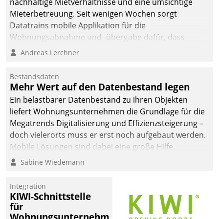
nachhaltige Mietverhältnisse und eine umsichtige
Mieterbetreuung. Seit wenigen Wochen sorgt
Datatrains mobile Applikation für die
Wohnungsabnahme und -übergabe dafür, dass
Mieter wohlgeordnet kommen und, so es sein muss,
Andreas Lerchner
gehen können.
Bestandsdaten
Mehr Wert auf den Datenbestand legen
Ein belastbarer Datenbestand zu ihren Objekten
liefert Wohnungsunternehmen die Grundlage für die
Megatrends Digitalisierung und Effizienzsteigerung –
doch vielerorts muss er erst noch aufgebaut werden.
Mobile Lösungen sind dabei eine große Hilfe.
Sabine Wiedemann
Integration
KIWI-Schnittstelle
für
Wohnungsunternehmen