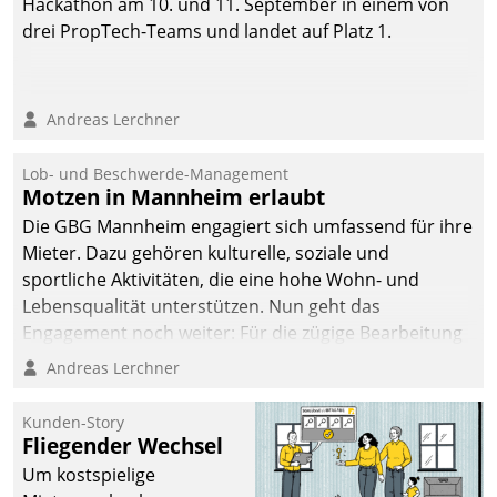
Hackathon am 10. und 11. September in einem von
drei PropTech-Teams und landet auf Platz 1.
Andreas Lerchner
Lob- und Beschwerde-Management
Motzen in Mannheim erlaubt
Die GBG Mannheim engagiert sich umfassend für ihre
Mieter. Dazu gehören kulturelle, soziale und
sportliche Aktivitäten, die eine hohe Wohn- und
Lebensqualität unterstützen. Nun geht das
Engagement noch weiter: Für die zügige Bearbeitung
von Beschwerden – oder Lob – richtet das
Andreas Lerchner
Unternehmen mit Datatrains Applikation fürs Lob-
und Beschwerde-Management einen eigenen Kanal
Kunden-Story
ein.
Fliegender Wechsel
Um kostspielige