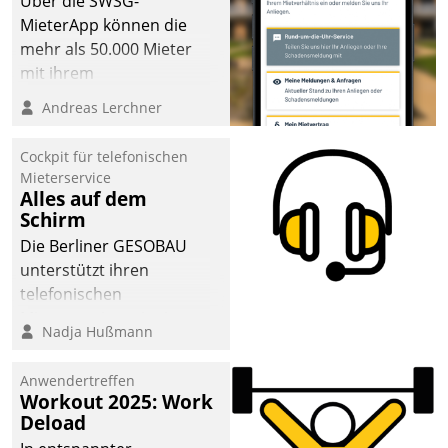
Über die SWSG-
sich dabei für den Betrieb
MieterApp können die
der Lösung über die SAP
mehr als 50.000 Mieter
Cloud Platform
mit ihrem
entschieden - als erstes
Wohnungsunternehmen
Andreas Lerchner
Unternehmen am
kommunizieren, auf dem
Wohnungsmarkt.
Laufenden bleiben, Daten
Cockpit für telefonischen
einsehen und ändern
Mieterservice
oder
Alles auf dem
Schirm
Schadensmeldungen
abgeben – rund um die
Die Berliner GESOBAU
Uhr.
unterstützt ihren
telefonischen
Mieterservice mit einem
Nadja Hußmann
digitalen Cockpit, das
situationsbezogen
Anwendertreffen
passende Fragen und
Workout 2025: Work
Schlagworte auswirft.
Deload
Eine intuitive