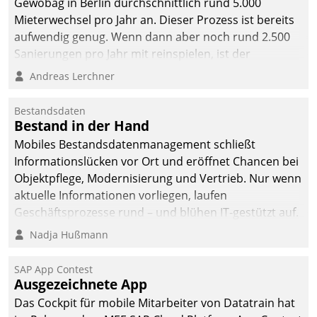
Gewobag in Berlin durchschnittlich rund 5.000
Mieterwechsel pro Jahr an. Dieser Prozess ist bereits
aufwendig genug. Wenn dann aber noch rund 2.500
Sanierungen pro Jahr mit reinspielen, ist der
Betreuungs- und Organisationsaufwand immens. Im
Andreas Lerchner
Rahmen ihrer Digitalisierungsstrategie hat das
kommunale Wohnungsbauunternehmen daher
Bestandsdaten
gemeinsam mit der Berliner Datatrain GmbH den
Bestand in der Hand
Teilprozess der Objektsanierung digitalisiert.
Mobiles Bestandsdatenmanagement schließt
Informationslücken vor Ort und eröffnet Chancen bei
Objektpflege, Modernisierung und Vertrieb. Nur wenn
aktuelle Informationen vorliegen, laufen
Geschäftsprozesse rund – und blühen IT-gestützt auf.
Nadja Hußmann
SAP App Contest
Ausgezeichnete App
Das Cockpit für mobile Mitarbeiter von Datatrain hat