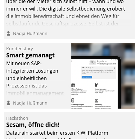
über die der Mieter sich selbst hilft – wann und wo
immer er will. Die digitale Selbstbedienung erobert
die Immobilienwirtschaft und ebnet den Weg für
selbstlaufende Geschäftsprozesse. Selbst ist der
Kunde und smart der Serviceanbieter.
Nadja Hußmann
Kundenstory
Smart gemanagt
Mit neuen SAP-
integrierten Lösungen
und einheitlichen
Prozessen ist das
Immobilienmanagement
der Bayerischen
Nadja Hußmann
Versorgungskammer im
Ressort Kapitalanlage für
Hackathon
künftige Aufgaben und
Sesam, öffne dich!
Herausforderungen
Datatrain startet beim ersten KIWI Platform
gerüstet.