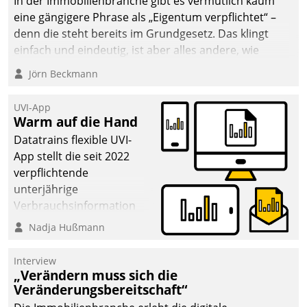
In der Immobilienbranche gibt es vermutlich kaum
eine gängigere Phrase als „Eigentum verpflichtet“ –
denn die steht bereits im Grundgesetz. Das klingt
einfach und eindeutig, ist aber alles andere, wie
Branchenbeschäftigte wissen. Denn mit der
Jörn Beckmann
Verantwortung folgen Verpflichtungen.
UVI-App
Warm auf die Hand
Datatrains flexible UVI-
App stellt die seit 2022
verpflichtende
unterjährige
Verbrauchsinformation
schnell, zuverlässig und
Nadja Hußmann
leicht bekömmlich bereit:
Die monatlichen
Interview
Mitteilungen zum
„Verändern muss sich die
Veränderungsbereitschaft“
Heizungs- und
Wasserverbrauch gehen