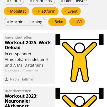
#
Cloud
#
Proptechs
#
Dienstleister
×
Mobilität
×
Plattform
×
Event
#
Machine Learning
×
Beko
×
UVI
Anwendertreffen
Workout 2025: Work
Deload
In entspannter
Atmosphäre findet am 6.
und 7. Mai Datatrains
Netzwerk-Event im
Kunden- und Partnerkreis
Nadja Hußmann
statt. Zentrale Frage: Wie
lassen sich
Branchentreffen
Mammutprojekte
Workout 2023:
meistern und Workloads
Neuronaler
Aktivsport
wuppen – bei zunehmend