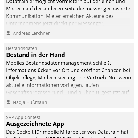
Datatrain ermöglicht Vermietern auf der einen und
Mietern auf der anderen Seite die messengerbasierte
Kommunikation: Mieter erreichen Akteure des
Unternehmens jetzt direkt per Messenger,
Mitarbeiter oder Dienstleister empfangen oder
Andreas Lerchner
versenden die Nachrichten via Cockpit.
Bestandsdaten
Bestand in der Hand
Mobiles Bestandsdatenmanagement schließt
Informationslücken vor Ort und eröffnet Chancen bei
Objektpflege, Modernisierung und Vertrieb. Nur wenn
aktuelle Informationen vorliegen, laufen
Geschäftsprozesse rund – und blühen IT-gestützt auf.
Nadja Hußmann
SAP App Contest
Ausgezeichnete App
Das Cockpit für mobile Mitarbeiter von Datatrain hat