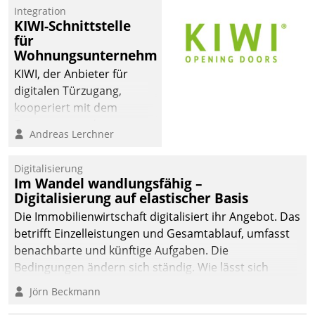
Integration
KIWI-Schnittstelle
für
Wohnungsunternehmen
KIWI, der Anbieter für
digitalen Türzugang,
kooperiert mit dem
Beratungs- und
Andreas Lerchner
Softwareentwicklungshaus
Datatrain.
Digitalisierung
Im Wandel wandlungsfähig –
Digitalisierung auf elastischer Basis
Die Immobilienwirtschaft digitalisiert ihr Angebot. Das
betrifft Einzelleistungen und Gesamtablauf, umfasst
benachbarte und künftige Aufgaben. Die
Bedingungen ändern sich ständig. Wie lässt sich
technisch die Kontrolle wahren und zugleich Freiraum
Jörn Beckmann
fürs Wachsen öffnen?