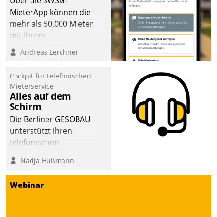
Über die SWSG-
MieterApp können die
mehr als 50.000 Mieter
mit ihrem
Wohnungsunternehmen
Andreas Lerchner
kommunizieren, auf dem
Laufenden bleiben, Daten
Cockpit für telefonischen
einsehen und ändern
Mieterservice
oder
Alles auf dem
Schirm
Schadensmeldungen
abgeben – rund um die
Die Berliner GESOBAU
Uhr.
unterstützt ihren
telefonischen
Mieterservice mit einem
Nadja Hußmann
digitalen Cockpit, das
situationsbezogen
Webinar
passende Fragen und
Schlagworte auswirft.
Eine intuitive