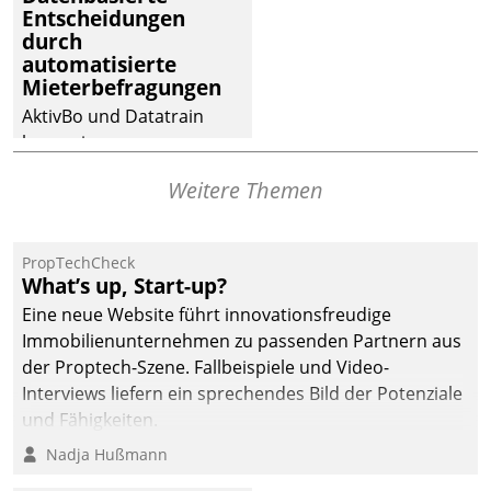
dafür ein Team
Entscheidungen
durch
bestehend aus
automatisierte
Wohnungsunternehmen
Mieterbefragungen
und PropTech.
AktivBo und Datatrain
kooperieren –
Immobilienunternehmen
Weitere Themen
profitieren: Die nahtlose
Integration der Lösungen
von AktivBo und
PropTechCheck
Datatrain ermöglicht
What’s up, Start-up?
automatisiert ausgelöste,
Eine neue Website führt innovationsfreudige
zielgerichtete
Immobilienunternehmen zu passenden Partnern aus
Mieterbefragungen – eine
der Proptech-Szene. Fallbeispiele und Video-
starke Grundlage für
Interviews liefern ein sprechendes Bild der Potenziale
intelligente,
und Fähigkeiten.
datengestützte
Nadja Hußmann
Entscheidungen.