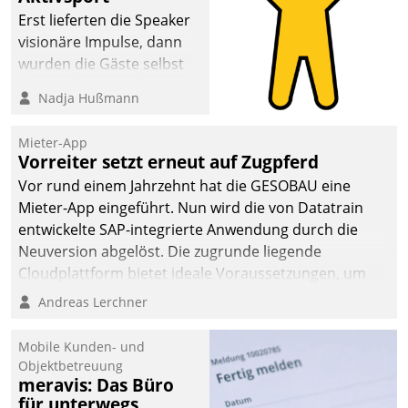
anspruchsvollen
Erst lieferten die Speaker
Aufgaben und
visionäre Impulse, dann
abnehmendem
wurden die Gäste selbst
Nachwuchs?
aktiv und sammelten
Nadja Hußmann
methodisch
Vernetzungsideen fürs
Mieter-App
Quartier. Dazwischen
Vorreiter setzt erneut auf Zugpferd
zeigte Datatrain, was es
Vor rund einem Jahrzehnt hat die GESOBAU eine
Neues zu bieten hat.
Mieter-App eingeführt. Nun wird die von Datatrain
entwickelte SAP-integrierte Anwendung durch die
Neuversion abgelöst. Die zugrunde liegende
Cloudplattform bietet ideale Voraussetzungen, um
die Funktionalität der App zu erweitern und weitere
Andreas Lerchner
innovative Apps, auch von Drittanbietern, in SAP zu
integrieren.
Mobile Kunden- und
Objektbetreuung
meravis: Das Büro
für unterwegs