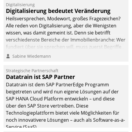
befolgt werden.
Digitalisierung
Digitalisierung bedeutet Veränderung
Heilsversprechen, Modewort, großes Fragezeichen?
Alle reden von Digitalisierung, aber die Wenigsten
wissen, was damit gemeint ist. Denn sie betrifft
verschiedenste Bereiche der Immobilienbranche: Wer
fundiert über sie sprechen will, muss zuerst Begriffe
klären. Ein Aspekt ist die betriebliche Optimierung:
Sabine Wiedemann
Moderne Softwarelösungen ermöglichen große
Einsparungen durch optimierte und automatisierte
Strategische Partnerschaft
Prozesse. Doch man darf nicht zu viel erwarten: Allein
Datatrain ist SAP Partner
mit der Einführung einer neuen Software ist es nicht
Datatrain ist dem SAP PartnerEdge Programm
getan. Die Digitalisierung erfordert von Unternehmen
beigetreten und wird nun eigene Lösungen auf der
die Bereitschaft, sich zu überprüfen, zu hinterfragen
SAP HANA Cloud Platform entwickeln – und diese
und zu verändern.
über den SAP Store vertreiben. Diese
Technologieplattform bietet viele Möglichkeiten für
noch innovativere Lösungen – auch als Software-as-a-
Service (SaaS).