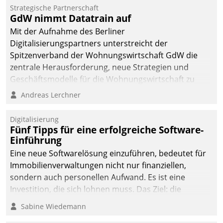
Strategische Partnerschaft
GdW nimmt Datatrain auf
Mit der Aufnahme des Berliner
Digitalisierungspartners unterstreicht der
Spitzenverband der Wohnungswirtschaft GdW die
zentrale Herausforderung, neue Strategien und
Geschäftsmodelle für die Wohnungswirtschaft zu
entwickeln.
Andreas Lerchner
Digitalisierung
Fünf Tipps für eine erfolgreiche Software-
Einführung
Eine neue Softwarelösung einzuführen, bedeutet für
Immobilienverwaltungen nicht nur finanziellen,
sondern auch personellen Aufwand. Es ist eine
Investition, die sich lohnen muss. Das Ziel: die
nachhaltige Optimierung der Geschäftsabläufe. Damit
Sabine Wiedemann
dieses Ziel erreicht wird, sollten einige Grundregeln