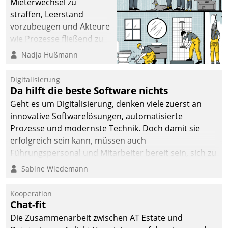
Mieterwechsel zu
straffen, Leerstand
vorzubeugen und Akteure
wie Prozesse fließend zu
vernetzen, nutzt die
Nadja Hußmann
Berliner Gewobag seit
Jahresbeginn eine
Digitalisierung
Überblick, Einsicht und
Da hilft die beste Software nichts
Eingriff bietende Lösung.
Geht es um Digitalisierung, denken viele zuerst an
Zur Entwicklung setzte
innovative Softwarelösungen, automatisierte
man auf
Prozesse und modernste Technik. Doch damit sie
Cloudtechnologie,
erfolgreich sein kann, müssen auch
bewährte und Startup-
Führungspersonal und Mitarbeiter bereit sein, sich zu
Partner sowie erstmals
verändern und anzupassen, sonst werden sie an ihr
Sabine Wiedemann
agile Projektmethoden.
scheitern.
Kooperation
Chat-fit
Die Zusammenarbeit zwischen AT Estate und