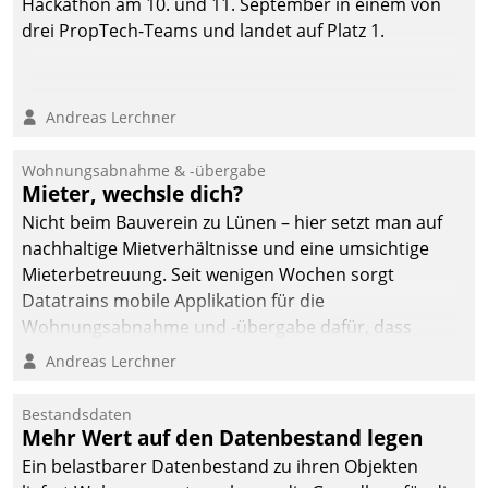
Hackathon am 10. und 11. September in einem von
drei PropTech-Teams und landet auf Platz 1.
Andreas Lerchner
Wohnungsabnahme & -übergabe
Mieter, wechsle dich?
Nicht beim Bauverein zu Lünen – hier setzt man auf
nachhaltige Mietverhältnisse und eine umsichtige
Mieterbetreuung. Seit wenigen Wochen sorgt
Datatrains mobile Applikation für die
Wohnungsabnahme und -übergabe dafür, dass
Mieter wohlgeordnet kommen und, so es sein muss,
Andreas Lerchner
gehen können.
Bestandsdaten
Mehr Wert auf den Datenbestand legen
Ein belastbarer Datenbestand zu ihren Objekten