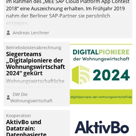
im Rahmen des „MEE SAP Cloud Platform App Contest
2018“ eine Auszeichnung erhalten. Im Frühjahr 2019
nahm der Berliner SAP-Partner sie persönlich
entgegen.
Andreas Lerchner
Betriebskostenabrechnung
Siegerteams
„Digitalpioniere der
Wohnungswirtschaft
2024“ gekürt
Wohnungswirtschaftliche
Vorreiter für den Weg in
DW Die
eine digitale Zukunft zu
Wohnungswirtschaft
finden, ist das Ziel des
Awards „Digitalpioniere
Kooperation
der
AktivBo und
Wohnungswirtschaft“.
Datatrain:
Bewerben können sich
Datenbasierte