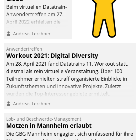
Beim virtuellen Datatrain-
Anwendertreffen am 27.
April 2022 erhielten die
Teilnehmerinnen und
Andreas Lerchner
Teilnehmer kurzweilige
Einblicke in innovative
Anwendertreffen
Cloud-Strategien und -
Workout 2021: Digital Diversity
Lösungen mit hohem
Am 28. April 2021 fand Datatrains 11. Workout statt,
Zukunftspotenzial.
diesmal als rein virtuelle Veranstaltung. Über 100
Teilnehmer erhielten straff organisierte Einblicke in
Zukunftsthemen und innovative Projekte. Zuletzt
wurden die Top-Interessengebiete ermittelt.
Andreas Lerchner
Lob- und Beschwerde-Management
Motzen in Mannheim erlaubt
Die GBG Mannheim engagiert sich umfassend für ihre