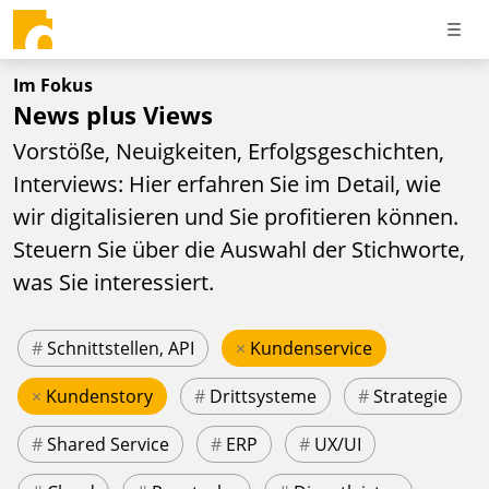
Im Fokus
News plus Views
Vorstöße, Neuigkeiten, Erfolgsgeschichten,
Interviews: Hier erfahren Sie im Detail, wie
wir digitalisieren und Sie profitieren können.
Steuern Sie über die Auswahl der Stichworte,
was Sie interessiert.
#
Schnittstellen, API
×
Kundenservice
×
Kundenstory
#
Drittsysteme
#
Strategie
#
Shared Service
#
ERP
#
UX/UI