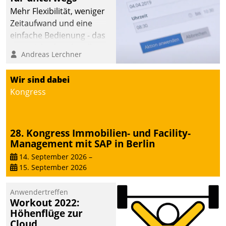
Mehr Flexibilität, weniger
Zeitaufwand und eine
einfache Bedienung - das
verspricht das aktuelle
Andreas Lerchner
Cockpit für mobile
Mitarbeiter von
Wir sind dabei
Datatrain. Die meravis
Kongress
Wohnungsbau- und
Immobilien GmbH hat
sich dabei für den Betrieb
28. Kongress Immobilien- und Facility-
der Lösung über die SAP
Management mit SAP in Berlin
Cloud Platform
entschieden - als erstes
14. September 2026
–
15. September 2026
Unternehmen am
Wohnungsmarkt.
Anwendertreffen
Workout 2022:
Höhenflüge zur
Cloud