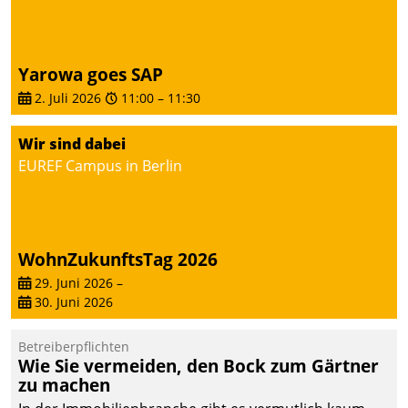
Dialogführung ermöglicht
dem externen
Serviceteam, Anrufe von
Yarowa goes SAP
Mietenden zügiger und
2. Juli 2026
11:00
–
11:30
effizienter zu bearbeiten.
Wir sind dabei
EUREF Campus in Berlin
WohnZukunftsTag 2026
29. Juni 2026
–
30. Juni 2026
Betreiberpflichten
Wie Sie vermeiden, den Bock zum Gärtner
zu machen