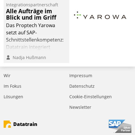
Integrationspartnerschaft
Alle Aufträge im
Blick und im Griff
Das Proptech Yarowa
setzt auf SAP-
Schnittstellenkompetenz:
Datatrain integriert
Yarowas Portal zur
Nadja Hußmann
Vergabe und Verwaltung
von Aufträgen der
Wir
Impressum
operativen
Instandhaltung in die
Im Fokus
Datenschutz
SAP-Systemlandschaft
Lösungen
Cookie-Einstellungen
deutscher
Wohnungsunternehmen
Newsletter
– und beschleunigt damit
den Weg vom
Datatrain
Mieteranliegen zum
Dienstleisterauftrag.