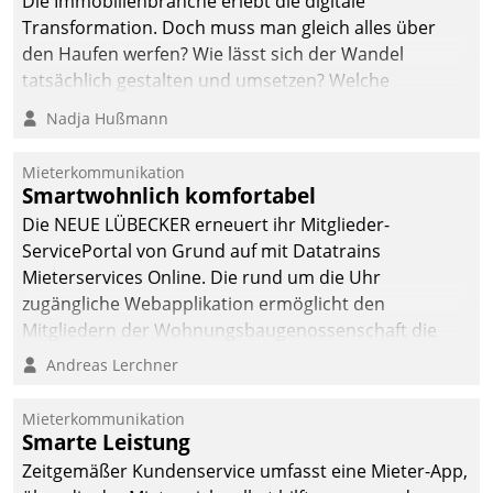
Die Immobilienbranche erlebt die digitale
automatisiert, vollständig
Transformation. Doch muss man gleich alles über
und auf Wunsch über
den Haufen werfen? Wie lässt sich der Wandel
mehrere zuvor
tatsächlich gestalten und umsetzen? Welche
festgelegte
Argumente zählen wirklich?
Nadja Hußmann
Kommunikationswege bei
den Empfängern ein.
Mieterkommunikation
Smartwohnlich komfortabel
Die NEUE LÜBECKER erneuert ihr Mitglieder-
ServicePortal von Grund auf mit Datatrains
Mieterservices Online. Die rund um die Uhr
zugängliche Webapplikation ermöglicht den
Mitgliedern der Wohnungs­bau­genossenschaft die
Kontaktaufnahme per Smartphone, Tablet oder PC.
Andreas Lerchner
Mieterkommunikation
Smarte Leistung
Zeitgemäßer Kundenservice umfasst eine Mieter-App,