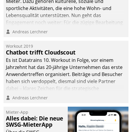
Mieter. Dazu gehören kulturelle, soziale und
sportliche Aktivitäten, die eine hohe Wohn- und
Lebensqualität unterstützen. Nun geht das
Engagement noch weiter: Für die zügige Bearbeitung
von Beschwerden – oder Lob – richtet das
Andreas Lerchner
Unternehmen mit Datatrains Applikation fürs Lob-
und Beschwerde-Management einen eigenen Kanal
Workout 2019
ein.
Chatbot trifft Cloudscout
Es ist Datatrains 10. Workout in Folge, vor einem
Jahrzehnt hat das 20-jährige Unternehmen das erste
Anwendertreffen organisiert. Beiträge und Besucher
haben sich verdoppelt, diesmal sind viele Partner
dabei – klares Zeichen für die strategische
Fokussierung auf den Kunden.
Andreas Lerchner
Mieter-App
Alles dabei: Die neue
SWSG-MieterApp