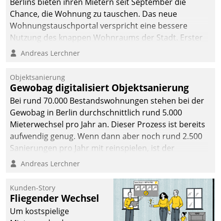
Berlins bieten ihren Mietern seit September die
Chance, die Wohnung zu tauschen. Das neue
Wohnungstauschportal verspricht eine bessere
Nutzung des knappen Wohnraums der Stadt. Erster
Anwendungsfall für Datatrains Lösung API-Hub mit
Andreas Lerchner
Schnittstellen zu den ERP-Systemen der
Unternehmen.
Objektsanierung
Gewobag digitalisiert Objektsanierung
Bei rund 70.000 Bestandswohnungen stehen bei der
Gewobag in Berlin durchschnittlich rund 5.000
Mieterwechsel pro Jahr an. Dieser Prozess ist bereits
aufwendig genug. Wenn dann aber noch rund 2.500
Sanierungen pro Jahr mit reinspielen, ist der
Betreuungs- und Organisationsaufwand immens. Im
Andreas Lerchner
Rahmen ihrer Digitalisierungsstrategie hat das
kommunale Wohnungsbauunternehmen daher
Kunden-Story
gemeinsam mit der Berliner Datatrain GmbH den
Fliegender Wechsel
Teilprozess der Objektsanierung digitalisiert.
Um kostspielige