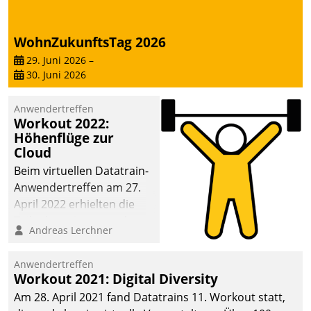
WohnZukunftsTag 2026
29. Juni 2026
–
30. Juni 2026
Anwendertreffen
Workout 2022:
Höhenflüge zur
Cloud
Beim virtuellen Datatrain-
Anwendertreffen am 27.
April 2022 erhielten die
Teilnehmerinnen und
Andreas Lerchner
Teilnehmer kurzweilige
Einblicke in innovative
Anwendertreffen
Cloud-Strategien und -
Workout 2021: Digital Diversity
Lösungen mit hohem
Am 28. April 2021 fand Datatrains 11. Workout statt,
Zukunftspotenzial.