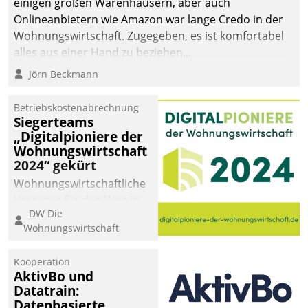
einigen großen Warenhäusern, aber auch
Onlineanbietern wie Amazon war lange Credo in der
Wohnungswirtschaft. Zugegeben, es ist komfortabel
alles aus einer Hand zu beziehen...
Jörn Beckmann
Betriebskostenabrechnung
Siegerteams
„Digitalpioniere der
Wohnungswirtschaft
2024“ gekürt
Wohnungswirtschaftliche
Vorreiter für den Weg in
DW Die
eine digitale Zukunft zu
Wohnungswirtschaft
finden, ist das Ziel des
Awards „Digitalpioniere
Kooperation
der
AktivBo und
Wohnungswirtschaft“.
Datatrain:
Bewerben können sich
Datenbasierte