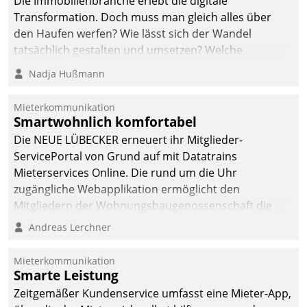
Die Immobilienbranche erlebt die digitale
automatisiert, vollständig
Transformation. Doch muss man gleich alles über
und auf Wunsch über
den Haufen werfen? Wie lässt sich der Wandel
mehrere zuvor
tatsächlich gestalten und umsetzen? Welche
festgelegte
Argumente zählen wirklich?
Nadja Hußmann
Kommunikationswege bei
den Empfängern ein.
Mieterkommunikation
Smartwohnlich komfortabel
Die NEUE LÜBECKER erneuert ihr Mitglieder-
ServicePortal von Grund auf mit Datatrains
Mieterservices Online. Die rund um die Uhr
zugängliche Webapplikation ermöglicht den
Mitgliedern der Wohnungs­bau­genossenschaft die
Kontaktaufnahme per Smartphone, Tablet oder PC.
Andreas Lerchner
Mieterkommunikation
Smarte Leistung
Zeitgemäßer Kundenservice umfasst eine Mieter-App,