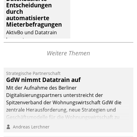
dafür ein Team
Entscheidungen
durch
bestehend aus
automatisierte
Wohnungsunternehmen
Mieterbefragungen
und PropTech.
AktivBo und Datatrain
kooperieren –
Immobilienunternehmen
Weitere Themen
profitieren: Die nahtlose
Integration der Lösungen
von AktivBo und
Strategische Partnerschaft
Datatrain ermöglicht
GdW nimmt Datatrain auf
automatisiert ausgelöste,
Mit der Aufnahme des Berliner
zielgerichtete
Digitalisierungspartners unterstreicht der
Mieterbefragungen – eine
Spitzenverband der Wohnungswirtschaft GdW die
starke Grundlage für
zentrale Herausforderung, neue Strategien und
intelligente,
Geschäftsmodelle für die Wohnungswirtschaft zu
datengestützte
entwickeln.
Andreas Lerchner
Entscheidungen.