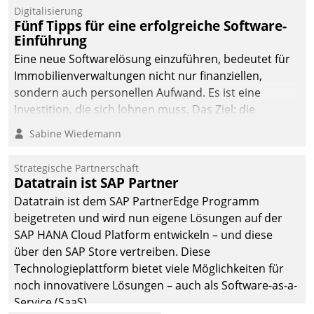
Digitalisierung
Fünf Tipps für eine erfolgreiche Software-
Einführung
Eine neue Softwarelösung einzuführen, bedeutet für
Immobilienverwaltungen nicht nur finanziellen,
sondern auch personellen Aufwand. Es ist eine
Investition, die sich lohnen muss. Das Ziel: die
nachhaltige Optimierung der Geschäftsabläufe. Damit
Sabine Wiedemann
dieses Ziel erreicht wird, sollten einige Grundregeln
befolgt werden.
Strategische Partnerschaft
Datatrain ist SAP Partner
Datatrain ist dem SAP PartnerEdge Programm
beigetreten und wird nun eigene Lösungen auf der
SAP HANA Cloud Platform entwickeln – und diese
über den SAP Store vertreiben. Diese
Technologieplattform bietet viele Möglichkeiten für
noch innovativere Lösungen – auch als Software-as-a-
Service (SaaS).