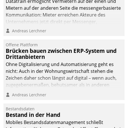
Datatrain ermöglicht Vermietern auf der einen und
Mietern auf der anderen Seite die messengerbasierte
Kommunikation: Mieter erreichen Akteure des
Unternehmens jetzt direkt per Messenger,
Mitarbeiter oder Dienstleister empfangen oder
Andreas Lerchner
versenden die Nachrichten via Cockpit.
Offene Plattform
Brücken bauen zwischen ERP-System und
Drittanbietern
Ohne Digitalisierung und Automatisierung geht es
nicht: Auch in der Wohnungswirtschaft stehen die
Zeichen daher schon längst auf digital – wenn auch,
zugegebenermaßen, behutsamer als in anderen
Branchen.
Andreas Lerchner
Bestandsdaten
Bestand in der Hand
Mobiles Bestandsdatenmanagement schließt