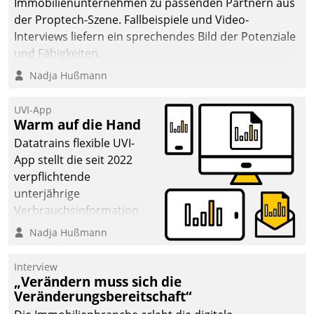
Immobilienunternehmen zu passenden Partnern aus
der Proptech-Szene. Fallbeispiele und Video-
Interviews liefern ein sprechendes Bild der Potenziale
und Fähigkeiten.
Nadja Hußmann
UVI-App
Warm auf die Hand
Datatrains flexible UVI-
App stellt die seit 2022
verpflichtende
unterjährige
Verbrauchsinformation
schnell, zuverlässig und
Nadja Hußmann
leicht bekömmlich bereit:
Die monatlichen
Interview
Mitteilungen zum
„Verändern muss sich die
Veränderungsbereitschaft“
Heizungs- und
Wasserverbrauch gehen