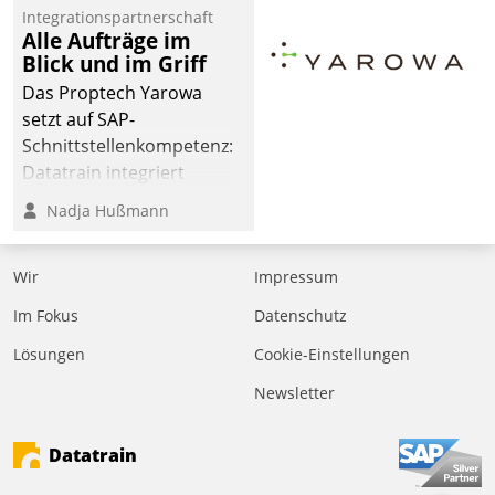
Integrationspartnerschaft
Alle Aufträge im
Blick und im Griff
Das Proptech Yarowa
setzt auf SAP-
Schnittstellenkompetenz:
Datatrain integriert
Yarowas Portal zur
Nadja Hußmann
Vergabe und Verwaltung
von Aufträgen der
Wir
Impressum
operativen
Instandhaltung in die
Im Fokus
Datenschutz
SAP-Systemlandschaft
Lösungen
Cookie-Einstellungen
deutscher
Wohnungsunternehmen
Newsletter
– und beschleunigt damit
den Weg vom
Datatrain
Mieteranliegen zum
Dienstleisterauftrag.