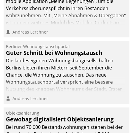
mobile Applikation „Meine Begehungen“, um die
Verkehrssicherungspflicht in ihren Beständen
wahrzunehmen. Mit „Meine Abnahmen & Übergaben“
ist nun ein weiteres Modul des Mobilen Cockpits im
Einsatz.
Andreas Lerchner
Berliner Wohnungstauschportal
Guter Schnitt bei Wohnungstausch
Die landeseigenen Wohnungsbaugesellschaften
Berlins bieten ihren Mietern seit September die
Chance, die Wohnung zu tauschen. Das neue
Wohnungstauschportal verspricht eine bessere
Nutzung des knappen Wohnraums der Stadt. Erster
Anwendungsfall für Datatrains Lösung API-Hub mit
Andreas Lerchner
Schnittstellen zu den ERP-Systemen der
Unternehmen.
Objektsanierung
Gewobag digitalisiert Objektsanierung
Bei rund 70.000 Bestandswohnungen stehen bei der