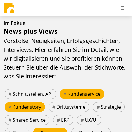
Im Fokus
News plus Views
Vorstöße, Neuigkeiten, Erfolgsgeschichten,
Interviews: Hier erfahren Sie im Detail, wie
wir digitalisieren und Sie profitieren können.
Steuern Sie über die Auswahl der Stichworte,
was Sie interessiert.
#
Schnittstellen, API
×
Kundenservice
×
Kundenstory
#
Drittsysteme
#
Strategie
#
Shared Service
#
ERP
#
UX/UI