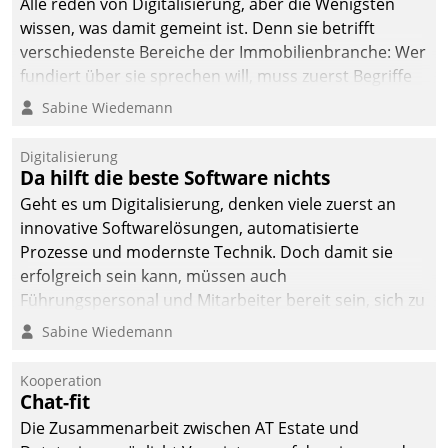
Alle reden von Digitalisierung, aber die Wenigsten
man auf
wissen, was damit gemeint ist. Denn sie betrifft
Cloudtechnologie,
verschiedenste Bereiche der Immobilienbranche: Wer
bewährte und Startup-
fundiert über sie sprechen will, muss zuerst Begriffe
Partner sowie erstmals
klären. Ein Aspekt ist die betriebliche Optimierung:
Sabine Wiedemann
agile Projektmethoden.
Moderne Softwarelösungen ermöglichen große
Einsparungen durch optimierte und automatisierte
Digitalisierung
Prozesse. Doch man darf nicht zu viel erwarten: Allein
Da hilft die beste Software nichts
mit der Einführung einer neuen Software ist es nicht
Geht es um Digitalisierung, denken viele zuerst an
getan. Die Digitalisierung erfordert von Unternehmen
innovative Softwarelösungen, automatisierte
die Bereitschaft, sich zu überprüfen, zu hinterfragen
Prozesse und modernste Technik. Doch damit sie
und zu verändern.
erfolgreich sein kann, müssen auch
Führungspersonal und Mitarbeiter bereit sein, sich zu
verändern und anzupassen, sonst werden sie an ihr
Sabine Wiedemann
scheitern.
Kooperation
Chat-fit
Die Zusammenarbeit zwischen AT Estate und