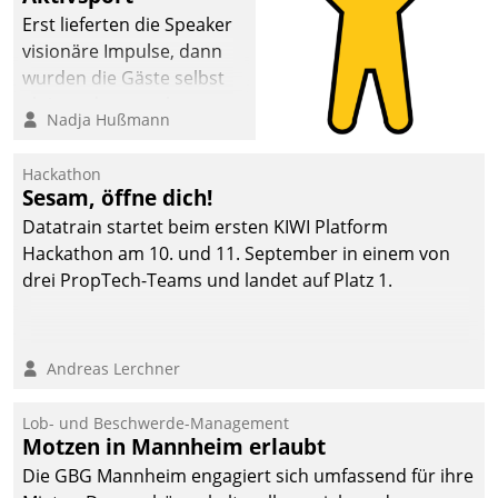
anspruchsvollen
Erst lieferten die Speaker
Aufgaben und
visionäre Impulse, dann
abnehmendem
wurden die Gäste selbst
Nachwuchs?
aktiv und sammelten
Nadja Hußmann
methodisch
Vernetzungsideen fürs
Hackathon
Quartier. Dazwischen
Sesam, öffne dich!
zeigte Datatrain, was es
Datatrain startet beim ersten KIWI Platform
Neues zu bieten hat.
Hackathon am 10. und 11. September in einem von
drei PropTech-Teams und landet auf Platz 1.
Andreas Lerchner
Lob- und Beschwerde-Management
Motzen in Mannheim erlaubt
Die GBG Mannheim engagiert sich umfassend für ihre