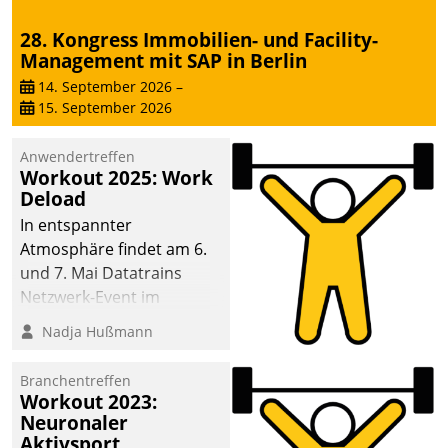
28. Kongress Immobilien- und Facility-
Management mit SAP in Berlin
14. September 2026
–
15. September 2026
Anwendertreffen
Workout 2025: Work
Deload
In entspannter
Atmosphäre findet am 6.
und 7. Mai Datatrains
Netzwerk-Event im
Kunden- und Partnerkreis
Nadja Hußmann
statt. Zentrale Frage: Wie
lassen sich
Branchentreffen
Mammutprojekte
Workout 2023:
meistern und Workloads
Neuronaler
Aktivsport
wuppen – bei zunehmend