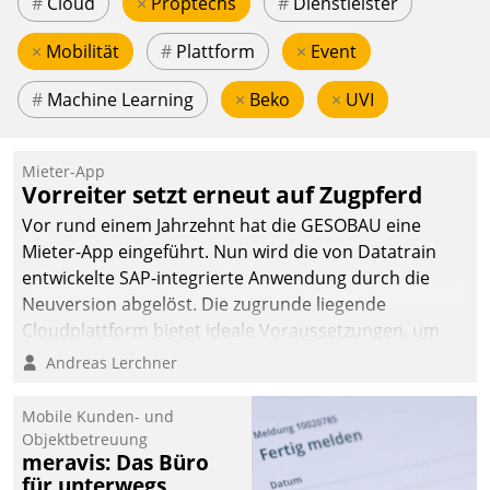
#
Cloud
×
Proptechs
#
Dienstleister
×
Mobilität
#
Plattform
×
Event
#
Machine Learning
×
Beko
×
UVI
Mieter-App
Vorreiter setzt erneut auf Zugpferd
Vor rund einem Jahrzehnt hat die GESOBAU eine
Mieter-App eingeführt. Nun wird die von Datatrain
entwickelte SAP-integrierte Anwendung durch die
Neuversion abgelöst. Die zugrunde liegende
Cloudplattform bietet ideale Voraussetzungen, um
die Funktionalität der App zu erweitern und weitere
Andreas Lerchner
innovative Apps, auch von Drittanbietern, in SAP zu
integrieren.
Mobile Kunden- und
Objektbetreuung
meravis: Das Büro
für unterwegs