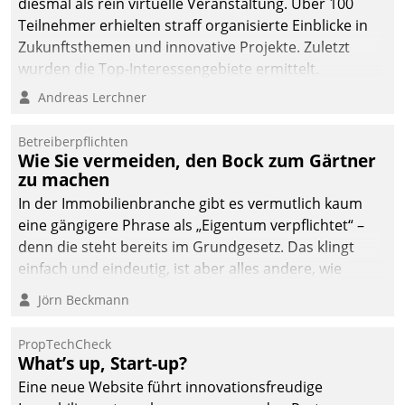
diesmal als rein virtuelle Veranstaltung. Über 100
Teilnehmer erhielten straff organisierte Einblicke in
Zukunftsthemen und innovative Projekte. Zuletzt
wurden die Top-Interessengebiete ermittelt.
Andreas Lerchner
Betreiberpflichten
Wie Sie vermeiden, den Bock zum Gärtner
zu machen
In der Immobilienbranche gibt es vermutlich kaum
eine gängigere Phrase als „Eigentum verpflichtet“ –
denn die steht bereits im Grundgesetz. Das klingt
einfach und eindeutig, ist aber alles andere, wie
Branchenbeschäftigte wissen. Denn mit der
Jörn Beckmann
Verantwortung folgen Verpflichtungen.
PropTechCheck
What’s up, Start-up?
Eine neue Website führt innovationsfreudige