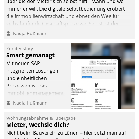
über die der Mieter sich selbst hilft – wann und wo
immer er will. Die digitale Selbstbedienung erobert
die Immobilienwirtschaft und ebnet den Weg für
selbstlaufende Geschäftsprozesse. Selbst ist der
Kunde und smart der Serviceanbieter.
Nadja Hußmann
Kundenstory
Smart gemanagt
Mit neuen SAP-
integrierten Lösungen
und einheitlichen
Prozessen ist das
Immobilienmanagement
der Bayerischen
Nadja Hußmann
Versorgungskammer im
Ressort Kapitalanlage für
Wohnungsabnahme & -übergabe
künftige Aufgaben und
Mieter, wechsle dich?
Herausforderungen
Nicht beim Bauverein zu Lünen – hier setzt man auf
gerüstet.