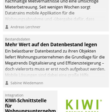
nachhaltige Mietverhältnisse und eine umsichtige
Mieterbetreuung. Seit wenigen Wochen sorgt
Datatrains mobile Applikation für die
Wohnungsabnahme und -übergabe dafür, dass
Mieter wohlgeordnet kommen und, so es sein muss,
Andreas Lerchner
gehen können.
Bestandsdaten
Mehr Wert auf den Datenbestand legen
Ein belastbarer Datenbestand zu ihren Objekten
liefert Wohnungsunternehmen die Grundlage für die
Megatrends Digitalisierung und Effizienzsteigerung –
doch vielerorts muss er erst noch aufgebaut werden.
Mobile Lösungen sind dabei eine große Hilfe.
Sabine Wiedemann
Integration
KIWI-Schnittstelle
für
Wohnungsunternehmen