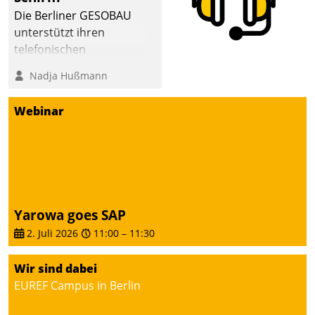
abgeben – rund um die
Die Berliner GESOBAU
Uhr.
unterstützt ihren
telefonischen
Mieterservice mit einem
Nadja Hußmann
digitalen Cockpit, das
situationsbezogen
Webinar
passende Fragen und
Schlagworte auswirft.
Eine intuitive
Dialogführung ermöglicht
dem externen
Serviceteam, Anrufe von
Yarowa goes SAP
Mietenden zügiger und
2. Juli 2026
11:00
–
11:30
effizienter zu bearbeiten.
Wir sind dabei
EUREF Campus in Berlin