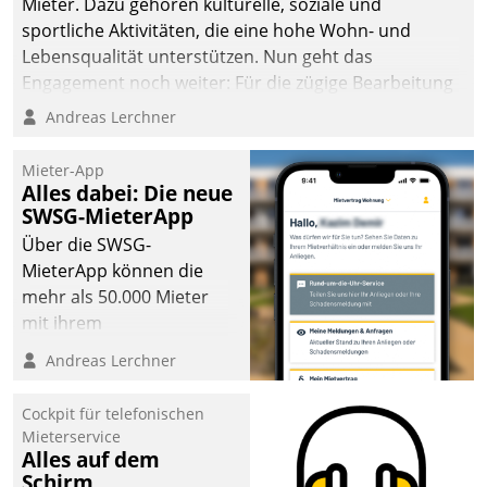
Mieter. Dazu gehören kulturelle, soziale und
sportliche Aktivitäten, die eine hohe Wohn- und
Lebensqualität unterstützen. Nun geht das
Engagement noch weiter: Für die zügige Bearbeitung
von Beschwerden – oder Lob – richtet das
Andreas Lerchner
Unternehmen mit Datatrains Applikation fürs Lob-
und Beschwerde-Management einen eigenen Kanal
Mieter-App
ein.
Alles dabei: Die neue
SWSG-MieterApp
Über die SWSG-
MieterApp können die
mehr als 50.000 Mieter
mit ihrem
Wohnungsunternehmen
Andreas Lerchner
kommunizieren, auf dem
Laufenden bleiben, Daten
Cockpit für telefonischen
einsehen und ändern
Mieterservice
oder
Alles auf dem
Schirm
Schadensmeldungen