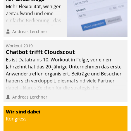
Mehr Flexibilität, weniger
Zeitaufwand und eine
einfache Bedienung - das
verspricht das aktuelle
Andreas Lerchner
Cockpit für mobile
Mitarbeiter von
Workout 2019
Datatrain. Die meravis
Chatbot trifft Cloudscout
Wohnungsbau- und
Es ist Datatrains 10. Workout in Folge, vor einem
Immobilien GmbH hat
Jahrzehnt hat das 20-jährige Unternehmen das erste
sich dabei für den Betrieb
Anwendertreffen organisiert. Beiträge und Besucher
der Lösung über die SAP
haben sich verdoppelt, diesmal sind viele Partner
Cloud Platform
dabei – klares Zeichen für die strategische
entschieden - als erstes
Fokussierung auf den Kunden.
Andreas Lerchner
Unternehmen am
Wohnungsmarkt.
Wir sind dabei
Kongress