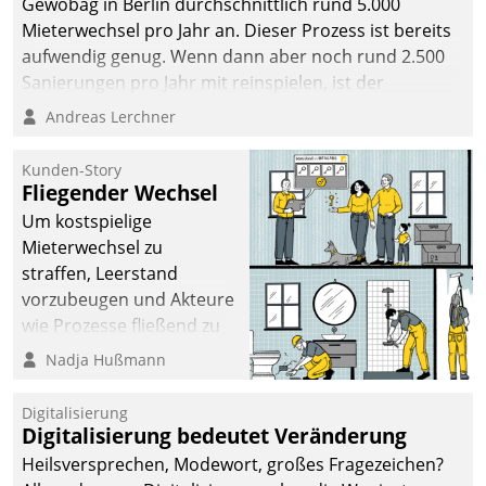
Gewobag in Berlin durchschnittlich rund 5.000
Mieterwechsel pro Jahr an. Dieser Prozess ist bereits
aufwendig genug. Wenn dann aber noch rund 2.500
Sanierungen pro Jahr mit reinspielen, ist der
Betreuungs- und Organisationsaufwand immens. Im
Andreas Lerchner
Rahmen ihrer Digitalisierungsstrategie hat das
kommunale Wohnungsbauunternehmen daher
Kunden-Story
gemeinsam mit der Berliner Datatrain GmbH den
Fliegender Wechsel
Teilprozess der Objektsanierung digitalisiert.
Um kostspielige
Mieterwechsel zu
straffen, Leerstand
vorzubeugen und Akteure
wie Prozesse fließend zu
vernetzen, nutzt die
Nadja Hußmann
Berliner Gewobag seit
Jahresbeginn eine
Digitalisierung
Überblick, Einsicht und
Digitalisierung bedeutet Veränderung
Eingriff bietende Lösung.
Heilsversprechen, Modewort, großes Fragezeichen?
Zur Entwicklung setzte