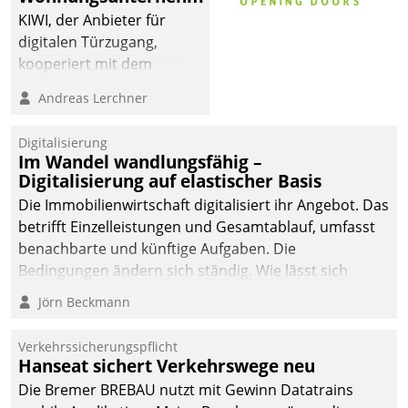
KIWI, der Anbieter für
digitalen Türzugang,
kooperiert mit dem
Beratungs- und
Andreas Lerchner
Softwareentwicklungshaus
Datatrain.
Digitalisierung
Im Wandel wandlungsfähig –
Digitalisierung auf elastischer Basis
Die Immobilienwirtschaft digitalisiert ihr Angebot. Das
betrifft Einzelleistungen und Gesamtablauf, umfasst
benachbarte und künftige Aufgaben. Die
Bedingungen ändern sich ständig. Wie lässt sich
technisch die Kontrolle wahren und zugleich Freiraum
Jörn Beckmann
fürs Wachsen öffnen?
Verkehrssicherungspflicht
Hanseat sichert Verkehrswege neu
Die Bremer BREBAU nutzt mit Gewinn Datatrains