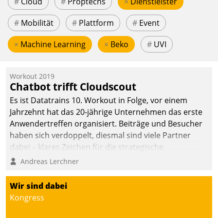
#
Cloud
#
Proptechs
×
Dienstleister
#
Mobilität
#
Plattform
#
Event
×
Machine Learning
×
Beko
#
UVI
Workout 2019
Chatbot trifft Cloudscout
Es ist Datatrains 10. Workout in Folge, vor einem
Jahrzehnt hat das 20-jährige Unternehmen das erste
Anwendertreffen organisiert. Beiträge und Besucher
haben sich verdoppelt, diesmal sind viele Partner
dabei – klares Zeichen für die strategische
Fokussierung auf den Kunden.
Andreas Lerchner
Wir sind dabei
Kongress