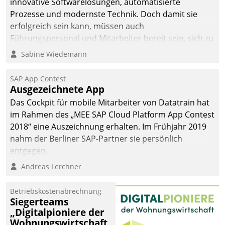
innovative Softwarelösungen, automatisierte
die Bereitschaft, sich zu überprüfen, zu hinterfragen
Prozesse und modernste Technik. Doch damit sie
und zu verändern.
erfolgreich sein kann, müssen auch
Führungspersonal und Mitarbeiter bereit sein, sich zu
verändern und anzupassen, sonst werden sie an ihr
Sabine Wiedemann
scheitern.
SAP App Contest
Ausgezeichnete App
Das Cockpit für mobile Mitarbeiter von Datatrain hat
im Rahmen des „MEE SAP Cloud Platform App Contest
2018“ eine Auszeichnung erhalten. Im Frühjahr 2019
nahm der Berliner SAP-Partner sie persönlich
entgegen.
Andreas Lerchner
Betriebskostenabrechnung
Siegerteams
„Digitalpioniere der
Wohnungswirtschaft