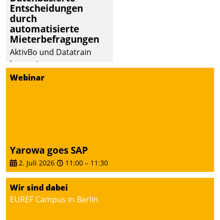
Entscheidungen
deutscher
durch
Wohnungsunternehmen
automatisierte
– und beschleunigt damit
Mieterbefragungen
den Weg vom
AktivBo und Datatrain
Mieteranliegen zum
kooperieren –
Dienstleisterauftrag.
Immobilienunternehmen
Webinar
profitieren: Die nahtlose
Integration der Lösungen
von AktivBo und
Datatrain ermöglicht
automatisiert ausgelöste,
zielgerichtete
Yarowa goes SAP
Mieterbefragungen – eine
2. Juli 2026
11:00
–
11:30
starke Grundlage für
intelligente,
Wir sind dabei
datengestützte
EUREF Campus in Berlin
Entscheidungen.