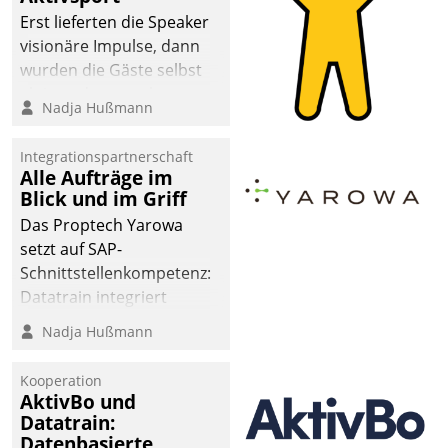
Erst lieferten die Speaker
visionäre Impulse, dann
wurden die Gäste selbst
aktiv und sammelten
Nadja Hußmann
methodisch
Vernetzungsideen fürs
Integrationspartnerschaft
Quartier. Dazwischen
Alle Aufträge im
zeigte Datatrain, was es
Blick und im Griff
Neues zu bieten hat.
Das Proptech Yarowa
setzt auf SAP-
Schnittstellenkompetenz:
Datatrain integriert
Yarowas Portal zur
Nadja Hußmann
Vergabe und Verwaltung
von Aufträgen der
Kooperation
operativen
AktivBo und
Instandhaltung in die
Datatrain:
Datenbasierte
SAP-Systemlandschaft