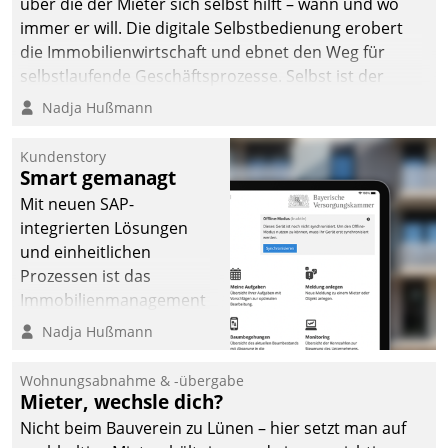
über die der Mieter sich selbst hilft – wann und wo
immer er will. Die digitale Selbstbedienung erobert
die Immobilienwirtschaft und ebnet den Weg für
selbstlaufende Geschäftsprozesse. Selbst ist der
Kunde und smart der Serviceanbieter.
Nadja Hußmann
Kundenstory
Smart gemanagt
Mit neuen SAP-
integrierten Lösungen
und einheitlichen
Prozessen ist das
Immobilienmanagement
der Bayerischen
Nadja Hußmann
Versorgungskammer im
Ressort Kapitalanlage für
Wohnungsabnahme & -übergabe
künftige Aufgaben und
Mieter, wechsle dich?
Herausforderungen
Nicht beim Bauverein zu Lünen – hier setzt man auf
gerüstet.