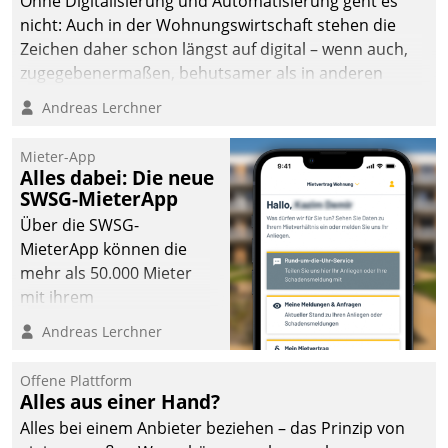
Ohne Digitalisierung und Automatisierung geht es
nicht: Auch in der Wohnungswirtschaft stehen die
Zeichen daher schon längst auf digital – wenn auch,
zugegebenermaßen, behutsamer als in anderen
Branchen.
Andreas Lerchner
Mieter-App
Alles dabei: Die neue
SWSG-MieterApp
Über die SWSG-
MieterApp können die
mehr als 50.000 Mieter
mit ihrem
Wohnungsunternehmen
Andreas Lerchner
kommunizieren, auf dem
Laufenden bleiben, Daten
Offene Plattform
einsehen und ändern
Alles aus einer Hand?
oder
Alles bei einem Anbieter beziehen – das Prinzip von
Schadensmeldungen