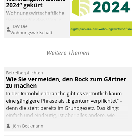
2024“ gekürt
Wohnungswirtschaftliche
Vorreiter für den Weg in
DW Die
eine digitale Zukunft zu
Wohnungswirtschaft
finden, ist das Ziel des
Awards „Digitalpioniere
der
Weitere Themen
Wohnungswirtschaft“.
Bewerben können sich
dafür ein Team
Betreiberpflichten
Wie Sie vermeiden, den Bock zum Gärtner
bestehend aus
zu machen
Wohnungsunternehmen
und PropTech.
In der Immobilienbranche gibt es vermutlich kaum
eine gängigere Phrase als „Eigentum verpflichtet“ –
denn die steht bereits im Grundgesetz. Das klingt
einfach und eindeutig, ist aber alles andere, wie
Branchenbeschäftigte wissen. Denn mit der
Jörn Beckmann
Verantwortung folgen Verpflichtungen.