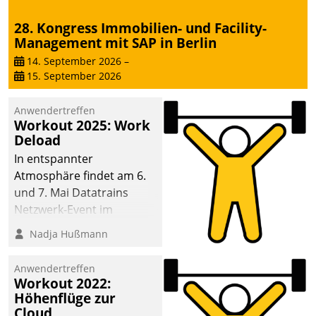
28. Kongress Immobilien- und Facility-
Management mit SAP in Berlin
14. September 2026
–
15. September 2026
Anwendertreffen
Workout 2025: Work
Deload
In entspannter
Atmosphäre findet am 6.
und 7. Mai Datatrains
Netzwerk-Event im
Kunden- und Partnerkreis
Nadja Hußmann
statt. Zentrale Frage: Wie
lassen sich
Anwendertreffen
Mammutprojekte
Workout 2022:
meistern und Workloads
Höhenflüge zur
Cloud
wuppen – bei zunehmend