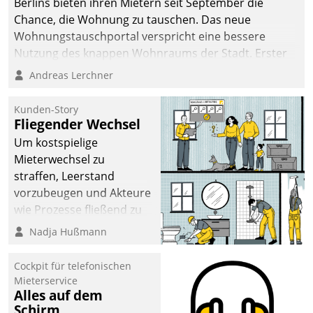
Berlins bieten ihren Mietern seit September die
Chance, die Wohnung zu tauschen. Das neue
Wohnungstauschportal verspricht eine bessere
Nutzung des knappen Wohnraums der Stadt. Erster
Anwendungsfall für Datatrains Lösung API-Hub mit
Andreas Lerchner
Schnittstellen zu den ERP-Systemen der
Unternehmen.
Kunden-Story
Fliegender Wechsel
Um kostspielige
Mieterwechsel zu
straffen, Leerstand
vorzubeugen und Akteure
wie Prozesse fließend zu
vernetzen, nutzt die
Nadja Hußmann
Berliner Gewobag seit
Jahresbeginn eine
Cockpit für telefonischen
Überblick, Einsicht und
Mieterservice
Alles auf dem
Eingriff bietende Lösung.
Schirm
Zur Entwicklung setzte