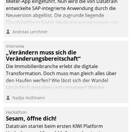
Mieter-App eingeführt. Nun wird die von Datatrain
automatisiert, vollständig
entwickelte SAP-integrierte Anwendung durch die
und auf Wunsch über
Neuversion abgelöst. Die zugrunde liegende
mehrere zuvor
Cloudplattform bietet ideale Voraussetzungen, um
festgelegte
die Funktionalität der App zu erweitern und weitere
Andreas Lerchner
Kommunikationswege bei
innovative Apps, auch von Drittanbietern, in SAP zu
den Empfängern ein.
integrieren.
Interview
„Verändern muss sich die
Veränderungsbereitschaft“
Die Immobilienbranche erlebt die digitale
Transformation. Doch muss man gleich alles über
den Haufen werfen? Wie lässt sich der Wandel
tatsächlich gestalten und umsetzen? Welche
Argumente zählen wirklich?
Nadja Hußmann
Hackathon
Sesam, öffne dich!
Datatrain startet beim ersten KIWI Platform