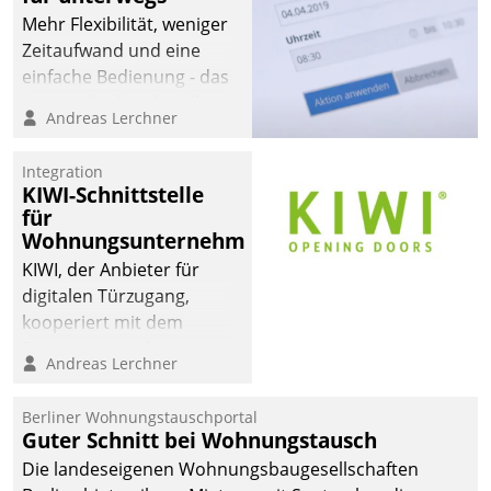
Mehr Flexibilität, weniger
Zeitaufwand und eine
einfache Bedienung - das
verspricht das aktuelle
Andreas Lerchner
Cockpit für mobile
Mitarbeiter von
Integration
Datatrain. Die meravis
KIWI-Schnittstelle
Wohnungsbau- und
für
Immobilien GmbH hat
Wohnungsunternehmen
sich dabei für den Betrieb
KIWI, der Anbieter für
der Lösung über die SAP
digitalen Türzugang,
Cloud Platform
kooperiert mit dem
entschieden - als erstes
Beratungs- und
Andreas Lerchner
Unternehmen am
Softwareentwicklungshaus
Wohnungsmarkt.
Datatrain.
Berliner Wohnungstauschportal
Guter Schnitt bei Wohnungstausch
Die landeseigenen Wohnungsbaugesellschaften