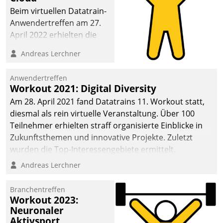
anspruchsvollen
Beim virtuellen Datatrain-
Aufgaben und
Anwendertreffen am 27.
abnehmendem
April 2022 erhielten die
Nachwuchs?
Teilnehmerinnen und
Andreas Lerchner
Teilnehmer kurzweilige
Einblicke in innovative
Anwendertreffen
Cloud-Strategien und -
Workout 2021: Digital Diversity
Lösungen mit hohem
Am 28. April 2021 fand Datatrains 11. Workout statt,
Zukunftspotenzial.
diesmal als rein virtuelle Veranstaltung. Über 100
Teilnehmer erhielten straff organisierte Einblicke in
Zukunftsthemen und innovative Projekte. Zuletzt
wurden die Top-Interessengebiete ermittelt.
Andreas Lerchner
Branchentreffen
Workout 2023:
Neuronaler
Aktivsport