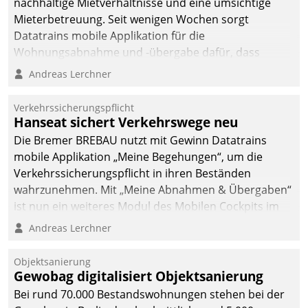
nachhaltige Mietverhältnisse und eine umsichtige
Mieterbetreuung. Seit wenigen Wochen sorgt
Datatrains mobile Applikation für die
Wohnungsabnahme und -übergabe dafür, dass
Mieter wohlgeordnet kommen und, so es sein muss,
Andreas Lerchner
gehen können.
Verkehrssicherungspflicht
Hanseat sichert Verkehrswege neu
Die Bremer BREBAU nutzt mit Gewinn Datatrains
mobile Applikation „Meine Begehungen“, um die
Verkehrssicherungspflicht in ihren Beständen
wahrzunehmen. Mit „Meine Abnahmen & Übergaben“
ist nun ein weiteres Modul des Mobilen Cockpits im
Einsatz.
Andreas Lerchner
Objektsanierung
Gewobag digitalisiert Objektsanierung
Bei rund 70.000 Bestandswohnungen stehen bei der