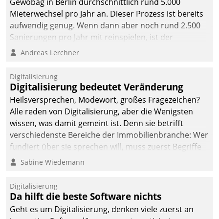
Gewobag in Berlin durchschnittlich rund 5.000
Mieterwechsel pro Jahr an. Dieser Prozess ist bereits
aufwendig genug. Wenn dann aber noch rund 2.500
Sanierungen pro Jahr mit reinspielen, ist der
Betreuungs- und Organisationsaufwand immens. Im
Andreas Lerchner
Rahmen ihrer Digitalisierungsstrategie hat das
kommunale Wohnungsbauunternehmen daher
Digitalisierung
gemeinsam mit der Berliner Datatrain GmbH den
Digitalisierung bedeutet Veränderung
Teilprozess der Objektsanierung digitalisiert.
Heilsversprechen, Modewort, großes Fragezeichen?
Alle reden von Digitalisierung, aber die Wenigsten
wissen, was damit gemeint ist. Denn sie betrifft
verschiedenste Bereiche der Immobilienbranche: Wer
fundiert über sie sprechen will, muss zuerst Begriffe
klären. Ein Aspekt ist die betriebliche Optimierung:
Sabine Wiedemann
Moderne Softwarelösungen ermöglichen große
Einsparungen durch optimierte und automatisierte
Digitalisierung
Prozesse. Doch man darf nicht zu viel erwarten: Allein
Da hilft die beste Software nichts
mit der Einführung einer neuen Software ist es nicht
Geht es um Digitalisierung, denken viele zuerst an
getan. Die Digitalisierung erfordert von Unternehmen