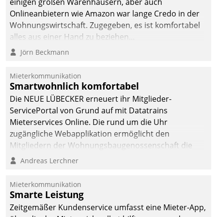
einigen großen Warenhäusern, aber auch
abgeben – rund um die
Onlineanbietern wie Amazon war lange Credo in der
Uhr.
Wohnungswirtschaft. Zugegeben, es ist komfortabel
alles aus einer Hand zu beziehen...
Jörn Beckmann
Mieterkommunikation
Smartwohnlich komfortabel
Die NEUE LÜBECKER erneuert ihr Mitglieder-
ServicePortal von Grund auf mit Datatrains
Mieterservices Online. Die rund um die Uhr
zugängliche Webapplikation ermöglicht den
Mitgliedern der Wohnungs­bau­genossenschaft die
Kontaktaufnahme per Smartphone, Tablet oder PC.
Andreas Lerchner
Mieterkommunikation
Smarte Leistung
Zeitgemäßer Kundenservice umfasst eine Mieter-App,