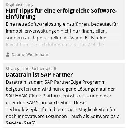
Digitalisierung
Fünf Tipps für eine erfolgreiche Software-
Einführung
Eine neue Softwarelösung einzuführen, bedeutet für
Immobilienverwaltungen nicht nur finanziellen,
sondern auch personellen Aufwand. Es ist eine
Investition, die sich lohnen muss. Das Ziel: die
nachhaltige Optimierung der Geschäftsabläufe. Damit
Sabine Wiedemann
dieses Ziel erreicht wird, sollten einige Grundregeln
befolgt werden.
Strategische Partnerschaft
Datatrain ist SAP Partner
Datatrain ist dem SAP PartnerEdge Programm
beigetreten und wird nun eigene Lösungen auf der
SAP HANA Cloud Platform entwickeln – und diese
über den SAP Store vertreiben. Diese
Technologieplattform bietet viele Möglichkeiten für
noch innovativere Lösungen – auch als Software-as-a-
Service (SaaS).