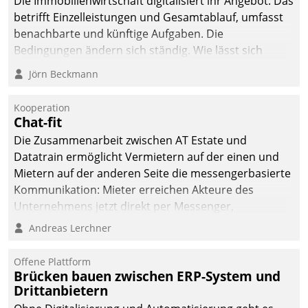
Die Immobilienwirtschaft digitalisiert ihr Angebot. Das
betrifft Einzelleistungen und Gesamtablauf, umfasst
benachbarte und künftige Aufgaben. Die
Bedingungen ändern sich ständig. Wie lässt sich
technisch die Kontrolle wahren und zugleich Freiraum
Jörn Beckmann
fürs Wachsen öffnen?
Kooperation
Chat-fit
Die Zusammenarbeit zwischen AT Estate und
Datatrain ermöglicht Vermietern auf der einen und
Mietern auf der anderen Seite die messengerbasierte
Kommunikation: Mieter erreichen Akteure des
Unternehmens jetzt direkt per Messenger,
Mitarbeiter oder Dienstleister empfangen oder
Andreas Lerchner
versenden die Nachrichten via Cockpit.
Offene Plattform
Brücken bauen zwischen ERP-System und
Drittanbietern