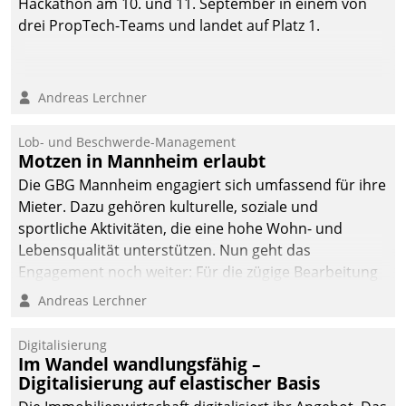
Hackathon am 10. und 11. September in einem von
drei PropTech-Teams und landet auf Platz 1.
Andreas Lerchner
Lob- und Beschwerde-Management
Motzen in Mannheim erlaubt
Die GBG Mannheim engagiert sich umfassend für ihre
Mieter. Dazu gehören kulturelle, soziale und
sportliche Aktivitäten, die eine hohe Wohn- und
Lebensqualität unterstützen. Nun geht das
Engagement noch weiter: Für die zügige Bearbeitung
von Beschwerden – oder Lob – richtet das
Andreas Lerchner
Unternehmen mit Datatrains Applikation fürs Lob-
und Beschwerde-Management einen eigenen Kanal
Digitalisierung
ein.
Im Wandel wandlungsfähig –
Digitalisierung auf elastischer Basis