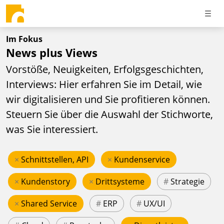
Im Fokus
News plus Views
Vorstöße, Neuigkeiten, Erfolgsgeschichten,
Interviews: Hier erfahren Sie im Detail, wie
wir digitalisieren und Sie profitieren können.
Steuern Sie über die Auswahl der Stichworte,
was Sie interessiert.
×
Schnittstellen, API
×
Kundenservice
×
Kundenstory
×
Drittsysteme
#
Strategie
×
Shared Service
#
ERP
#
UX/UI