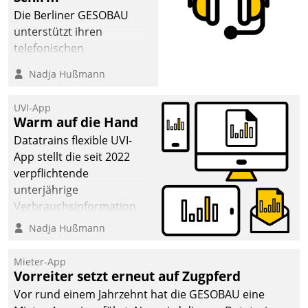
man auf
Die Berliner GESOBAU
Cloudtechnologie,
unterstützt ihren
bewährte und Startup-
telefonischen
Partner sowie erstmals
Mieterservice mit einem
Nadja Hußmann
agile Projektmethoden.
digitalen Cockpit, das
situationsbezogen
UVI-App
passende Fragen und
Warm auf die Hand
Schlagworte auswirft.
Datatrains flexible UVI-
Eine intuitive
App stellt die seit 2022
Dialogführung ermöglicht
verpflichtende
dem externen
unterjährige
Serviceteam, Anrufe von
Verbrauchsinformation
Mietenden zügiger und
schnell, zuverlässig und
Nadja Hußmann
effizienter zu bearbeiten.
leicht bekömmlich bereit:
Die monatlichen
Mieter-App
Mitteilungen zum
Vorreiter setzt erneut auf Zugpferd
Heizungs- und
Vor rund einem Jahrzehnt hat die GESOBAU eine
Wasserverbrauch gehen