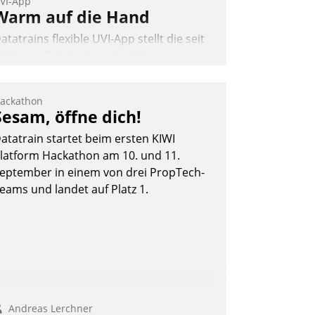
VI-App
Warm auf die Hand
atatrains flexible UVI-App stellt die seit
022 verpflichtende unterjährige
erbrauchsinformation schnell,
uverlässig und leicht bekömmlich bereit:
ackathon
ie monatlichen Mitteilungen zum
Sesam, öffne dich!
eizungs- und Wasserverbrauch gehen
atatrain startet beim ersten KIWI
utomatisiert, vollständig und auf
latform Hackathon am 10. und 11.
unsch über mehrere zuvor festgelegte
eptember in einem von drei PropTech-
ommunikationswege bei den
eams und landet auf Platz 1.
mpfängern ein.
Nadja Hußmann
Andreas Lerchner