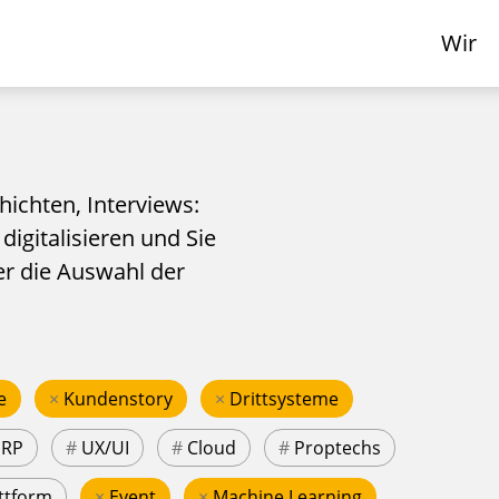
Wir
hichten, Interviews:
 digitalisieren und Sie
er die Auswahl der
e
×
Kundenstory
×
Drittsysteme
ERP
#
UX/UI
#
Cloud
#
Proptechs
ttform
×
Event
×
Machine Learning