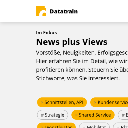
Datatrain
Im Fokus
News plus Views
Vorstöße, Neuigkeiten, Erfolgsgesc
Hier erfahren Sie im Detail, wie wir
profitieren können. Steuern Sie üb
Stichworte, was Sie interessiert.
×
Schnittstellen, API
×
Kundenservic
#
Strategie
×
Shared Service
#
×
Dienstleister
#
Mobilität
#
Pla