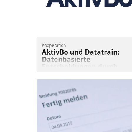
Andreas Lerchner
Kooperation
AktivBo und Datatrain:
Datenbasierte
Entscheidungen durch
automatisierte
Mieterbefragungen
AktivBo und Datatrain kooperieren –
Immobilienunternehmen profitieren: Di
nahtlose Integration der Lösungen von
AktivBo und Datatrain ermöglicht
automatisiert ausgelöste, zielgerichtete
Mieterbefragungen – eine starke