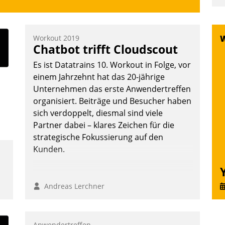
u
K
F
Workout 2019
Chatbot trifft Cloudscout
m
z
Es ist Datatrains 10. Workout in Folge, vor
u
einem Jahrzehnt hat das 20-jährige
Unternehmen das erste Anwendertreffen
organisiert. Beiträge und Besucher haben
sich verdoppelt, diesmal sind viele
Partner dabei – klares Zeichen für die
strategische Fokussierung auf den
Kunden.
Andreas Lerchner
Anwendertreffen