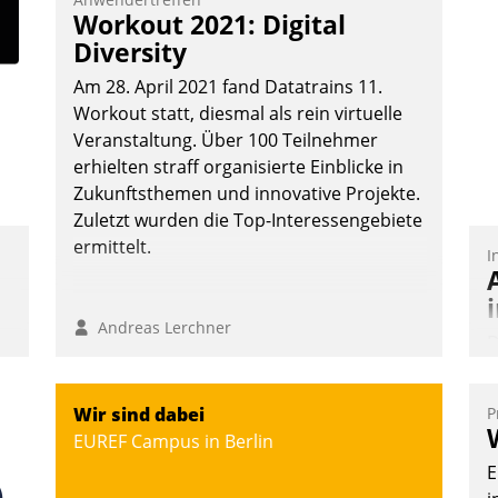
Workout 2021: Digital
Diversity
Am 28. April 2021 fand Datatrains 11.
Workout statt, diesmal als rein virtuelle
Veranstaltung. Über 100 Teilnehmer
erhielten straff organisierte Einblicke in
Zukunftsthemen und innovative Projekte.
Zuletzt wurden die Top-Interessengebiete
ermittelt.
I
Andreas Lerchner
D
S
i
Wir sind dabei
P
u
EUREF Campus in Berlin
o
E
S