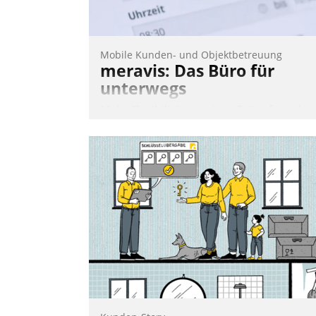
Grundlage für intelligente, datengestütz
Entscheidungen.
Mobile Kunden- und Objektbetreuung
meravis: Das Büro für
unterwegs
Mehr Flexibilität, weniger Zeitaufwand
und eine einfache Bedienung - das
verspricht das aktuelle Cockpit für mobil
Mitarbeiter von Datatrain. Die meravis
Wohnungsbau- und Immobilien GmbH
hat sich dabei für den Betrieb der Lösun
über die SAP Cloud Platform entschiede
- als erstes Unternehmen am
Wohnungsmarkt.
Andreas Lerchner