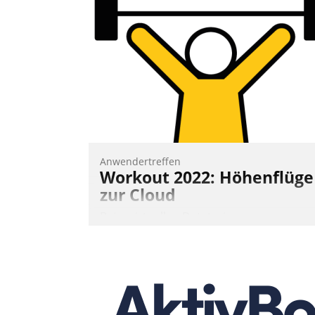
Vernetzungsideen fürs Quartier.
Dazwischen zeigte Datatrain, was es
Neues zu bieten hat.
Nadja Hußmann
Anwendertreffen
Workout 2022: Höhenflüge
zur Cloud
Beim virtuellen Datatrain-
Anwendertreffen am 27. April 2022
erhielten die Teilnehmerinnen und
Teilnehmer kurzweilige Einblicke in
innovative Cloud-Strategien und -
Lösungen mit hohem Zukunftspotenzial.