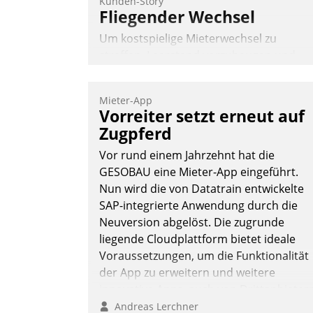
Kunden-Story
Fliegender Wechsel
Um kostspielige Mieterwechsel zu
straffen, Leerstand vorzubeugen und
Akteure wie Prozesse fließend zu
vernetzen, nutzt die Berliner Gewobag
Mieter-App
seit Jahresbeginn eine Überblick, Einsich
Vorreiter setzt erneut auf
und Eingriff bietende Lösung. Zur
Zugpferd
Entwicklung setzte man auf
Vor rund einem Jahrzehnt hat die
Cloudtechnologie, bewährte und Startup
GESOBAU eine Mieter-App eingeführt.
Partner sowie erstmals agile
Nun wird die von Datatrain entwickelte
Projektmethoden.
SAP-integrierte Anwendung durch die
Nadja Hußmann
Neuversion abgelöst. Die zugrunde
liegende Cloudplattform bietet ideale
Voraussetzungen, um die Funktionalität
der App zu erweitern und weitere
innovative Apps, auch von Drittanbieter
in SAP zu integrieren.
Andreas Lerchner