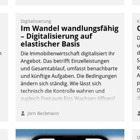
Digitalisierung
K
Im Wandel wandlungsfähig
– Digitalisierung auf
D
elastischer Basis
u
d
n
Die Immobilienwirtschaft digitalisiert ihr
S
Angebot. Das betrifft Einzelleistungen
K
und Gesamtablauf, umfasst benachbarte
A
und künftige Aufgaben. Die Bedingungen
p
ändern sich ständig. Wie lässt sich
D
technisch die Kontrolle wahren und
d
zugleich Freiraum fürs Wachsen öffnen?
n
Jörn Beckmann
O