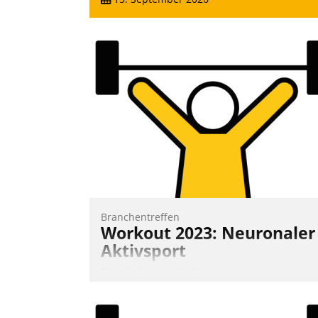
Branchentreffen
Workout 2023: Neuronaler
Aktivsport
Erst lieferten die Speaker visionäre
Impulse, dann wurden die Gäste selbst
aktiv und sammelten methodisch