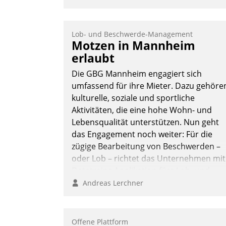
Lob- und Beschwerde-Management
Motzen in Mannheim
erlaubt
Die GBG Mannheim engagiert sich
umfassend für ihre Mieter. Dazu gehöre
kulturelle, soziale und sportliche
Aktivitäten, die eine hohe Wohn- und
Lebensqualität unterstützen. Nun geht
das Engagement noch weiter: Für die
zügige Bearbeitung von Beschwerden –
oder Lob – richtet das Unternehmen mit
Datatrains Applikation fürs Lob- und
Beschwerde-Management einen eigene
Andreas Lerchner
Kanal ein.
Offene Plattform