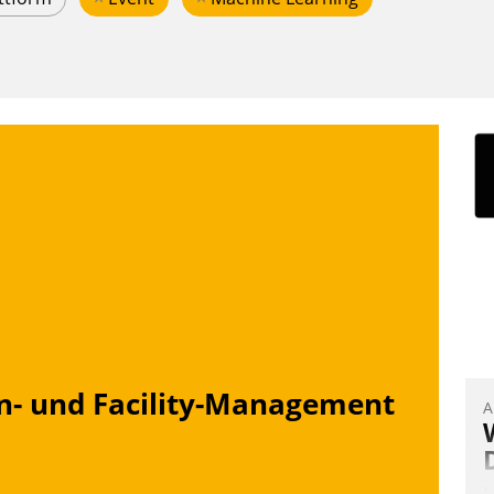
n- und Facility-Management
A
I