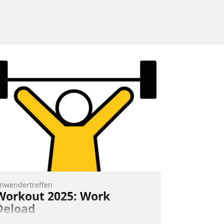
nwendertreffen
Workout 2025: Work
Deload
n entspannter Atmosphäre findet am 6.