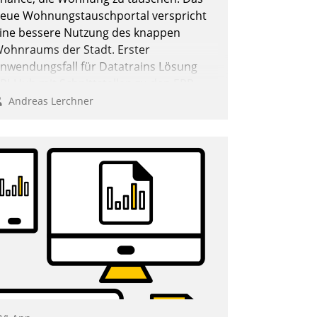
eue Wohnungstauschportal verspricht
ine bessere Nutzung des knappen
ohnraums der Stadt. Erster
nwendungsfall für Datatrains Lösung
PI-Hub mit Schnittstellen zu den ERP-
ystemen der Unternehmen.
Andreas Lerchner