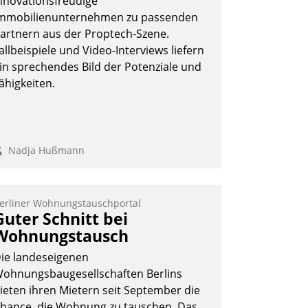
nnovationsfreudige
ohnungsunternehmen – und
mmobilienunternehmen zu passenden
eschleunigt damit den Weg vom
artnern aus der Proptech-Szene.
ieteranliegen zum Dienstleisterauftrag.
allbeispiele und Video-Interviews liefern
Nadja Hußmann
in sprechendes Bild der Potenziale und
ähigkeiten.
Nadja Hußmann
erliner Wohnungstauschportal
Guter Schnitt bei
Wohnungstausch
ie landeseigenen
ohnungsbaugesellschaften Berlins
ieten ihren Mietern seit September die
hance, die Wohnung zu tauschen. Das