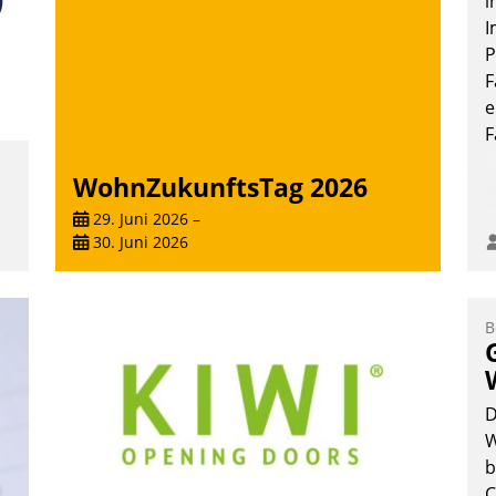
i
W
I
b
P
M
F
e
F
WohnZukunftsTag 2026
29. Juni 2026
–
30. Juni 2026
B
e
D
W
b
C