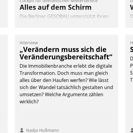
Cockpit für telefonischen Mieterservice
U
Alles auf dem Schirm
Die Berliner GESOBAU unterstützt ihren
D
telefonischen Mieterservice mit einem
2
digitalen Cockpit, das situationsbezogen
V
passende Fragen und Schlagworte
z
Interview
H
t
auswirft. Eine intuitive Dialogführung
D
„Verändern muss sich die
ermöglicht dem externen Serviceteam,
H
Veränderungsbereitschaft“
D
Anrufe von Mietenden zügiger und
a
P
Die Immobilienbranche erlebt die digitale
-
effizienter zu bearbeiten.
W
S
Transformation. Doch muss man gleich
K
T
alles über den Haufen werfen? Wie lässt
E
sich der Wandel tatsächlich gestalten und
Nadja Hußmann
umsetzen? Welche Argumente zählen
wirklich?
n,
Nadja Hußmann