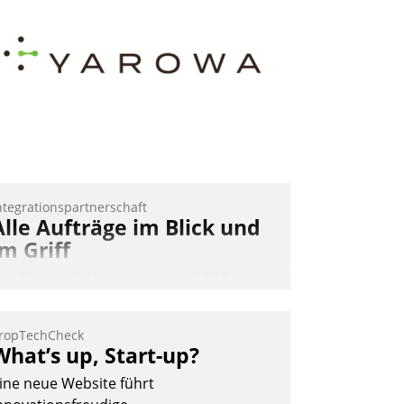
ntegrationspartnerschaft
Alle Aufträge im Blick und
im Griff
as Proptech Yarowa setzt auf SAP-
chnittstellenkompetenz: Datatrain
ntegriert Yarowas Portal zur Vergabe
ropTechCheck
nd Verwaltung von Aufträgen der
What’s up, Start-up?
perativen Instandhaltung in die SAP-
ine neue Website führt
ystemlandschaft deutscher