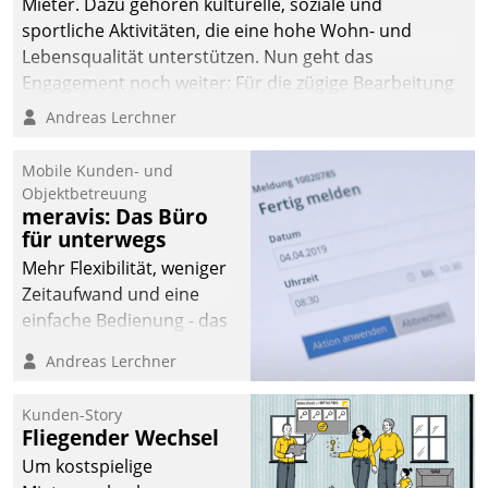
Mieter. Dazu gehören kulturelle, soziale und
sportliche Aktivitäten, die eine hohe Wohn- und
Lebensqualität unterstützen. Nun geht das
Engagement noch weiter: Für die zügige Bearbeitung
von Beschwerden – oder Lob – richtet das
Andreas Lerchner
Unternehmen mit Datatrains Applikation fürs Lob-
und Beschwerde-Management einen eigenen Kanal
Mobile Kunden- und
ein.
Objektbetreuung
meravis: Das Büro
für unterwegs
Mehr Flexibilität, weniger
Zeitaufwand und eine
einfache Bedienung - das
verspricht das aktuelle
Andreas Lerchner
Cockpit für mobile
Mitarbeiter von
Kunden-Story
Datatrain. Die meravis
Fliegender Wechsel
Wohnungsbau- und
Um kostspielige
Immobilien GmbH hat