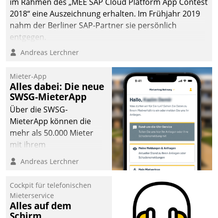
im Rahmen des „MEE SAP Cloud Platform App Contest
2018“ eine Auszeichnung erhalten. Im Frühjahr 2019
nahm der Berliner SAP-Partner sie persönlich
entgegen.
Andreas Lerchner
Mieter-App
Alles dabei: Die neue
SWSG-MieterApp
Über die SWSG-
MieterApp können die
mehr als 50.000 Mieter
mit ihrem
Wohnungsunternehmen
Andreas Lerchner
kommunizieren, auf dem
Laufenden bleiben, Daten
Cockpit für telefonischen
einsehen und ändern
Mieterservice
oder
Alles auf dem
Schirm
Schadensmeldungen