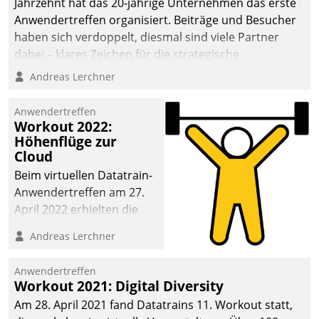
Jahrzehnt hat das 20-jährige Unternehmen das erste
Anwendertreffen organisiert. Beiträge und Besucher
haben sich verdoppelt, diesmal sind viele Partner
dabei – klares Zeichen für die strategische
Fokussierung auf den Kunden.
Andreas Lerchner
Anwendertreffen
Workout 2022:
Höhenflüge zur
Cloud
Beim virtuellen Datatrain-
Anwendertreffen am 27.
April 2022 erhielten die
Teilnehmerinnen und
Andreas Lerchner
Teilnehmer kurzweilige
Einblicke in innovative
Anwendertreffen
Cloud-Strategien und -
Workout 2021: Digital Diversity
Lösungen mit hohem
Am 28. April 2021 fand Datatrains 11. Workout statt,
Zukunftspotenzial.