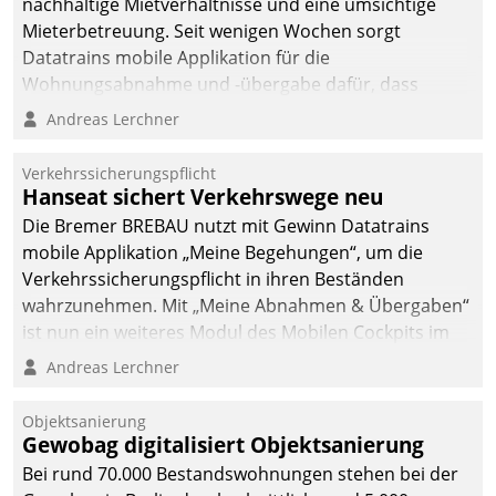
nachhaltige Mietverhältnisse und eine umsichtige
Mieterbetreuung. Seit wenigen Wochen sorgt
Datatrains mobile Applikation für die
Wohnungsabnahme und -übergabe dafür, dass
Mieter wohlgeordnet kommen und, so es sein muss,
Andreas Lerchner
gehen können.
Verkehrssicherungspflicht
Hanseat sichert Verkehrswege neu
Die Bremer BREBAU nutzt mit Gewinn Datatrains
mobile Applikation „Meine Begehungen“, um die
Verkehrssicherungspflicht in ihren Beständen
wahrzunehmen. Mit „Meine Abnahmen & Übergaben“
ist nun ein weiteres Modul des Mobilen Cockpits im
Einsatz.
Andreas Lerchner
Objektsanierung
Gewobag digitalisiert Objektsanierung
Bei rund 70.000 Bestandswohnungen stehen bei der