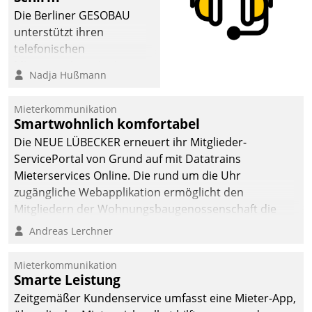
abgeben – rund um die
Die Berliner GESOBAU
Uhr.
unterstützt ihren
telefonischen
Mieterservice mit einem
Nadja Hußmann
digitalen Cockpit, das
situationsbezogen
Mieterkommunikation
passende Fragen und
Smartwohnlich komfortabel
Schlagworte auswirft.
Die NEUE LÜBECKER erneuert ihr Mitglieder-
Eine intuitive
ServicePortal von Grund auf mit Datatrains
Dialogführung ermöglicht
Mieterservices Online. Die rund um die Uhr
dem externen
zugängliche Webapplikation ermöglicht den
Serviceteam, Anrufe von
Mitgliedern der Wohnungs­bau­genossenschaft die
Mietenden zügiger und
Kontaktaufnahme per Smartphone, Tablet oder PC.
Andreas Lerchner
effizienter zu bearbeiten.
Mieterkommunikation
Smarte Leistung
Zeitgemäßer Kundenservice umfasst eine Mieter-App,