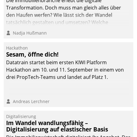
Die Immobilienbranche erlebt die digitale
automatisiert, vollständig
Transformation. Doch muss man gleich alles über
und auf Wunsch über
den Haufen werfen? Wie lässt sich der Wandel
mehrere zuvor
tatsächlich gestalten und umsetzen? Welche
festgelegte
Argumente zählen wirklich?
Nadja Hußmann
Kommunikationswege bei
den Empfängern ein.
Hackathon
Sesam, öffne dich!
Datatrain startet beim ersten KIWI Platform
Hackathon am 10. und 11. September in einem von
drei PropTech-Teams und landet auf Platz 1.
Andreas Lerchner
Digitalisierung
Im Wandel wandlungsfähig –
Digitalisierung auf elastischer Basis