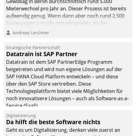
Gewobag in Berlin durchschnittlich rund 5.000
Mieterwechsel pro Jahr an. Dieser Prozess ist bereits
aufwendig genug. Wenn dann aber noch rund 2.500
Sanierungen pro Jahr mit reinspielen, ist der
Betreuungs- und Organisationsaufwand immens. Im
Andreas Lerchner
Rahmen ihrer Digitalisierungsstrategie hat das
kommunale Wohnungsbauunternehmen daher
Strategische Partnerschaft
gemeinsam mit der Berliner Datatrain GmbH den
Datatrain ist SAP Partner
Teilprozess der Objektsanierung digitalisiert.
Datatrain ist dem SAP PartnerEdge Programm
beigetreten und wird nun eigene Lösungen auf der
SAP HANA Cloud Platform entwickeln – und diese
über den SAP Store vertreiben. Diese
Technologieplattform bietet viele Möglichkeiten für
noch innovativere Lösungen – auch als Software-as-a-
Service (SaaS).
Digitalisierung
Da hilft die beste Software nichts
Geht es um Digitalisierung, denken viele zuerst an