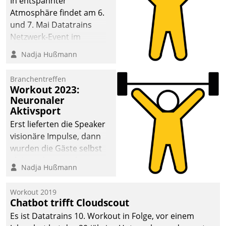
In entspannter
Atmosphäre findet am 6.
und 7. Mai Datatrains
Netzwerk-Event im
Kunden- und Partnerkreis
Nadja Hußmann
statt. Zentrale Frage: Wie
lassen sich
Branchentreffen
Mammutprojekte
Workout 2023:
meistern und Workloads
Neuronaler
Aktivsport
wuppen – bei zunehmend
anspruchsvollen
Erst lieferten die Speaker
Aufgaben und
visionäre Impulse, dann
abnehmendem
wurden die Gäste selbst
Nachwuchs?
aktiv und sammelten
Nadja Hußmann
methodisch
Vernetzungsideen fürs
Workout 2019
Quartier. Dazwischen
Chatbot trifft Cloudscout
zeigte Datatrain, was es
Es ist Datatrains 10. Workout in Folge, vor einem
Neues zu bieten hat.