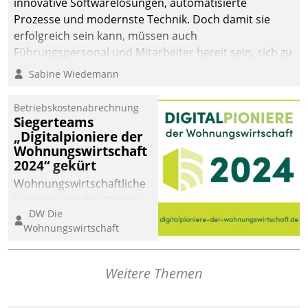
innovative Softwarelösungen, automatisierte
Prozesse und modernste Technik. Doch damit sie
erfolgreich sein kann, müssen auch
Führungspersonal und Mitarbeiter bereit sein, sich zu
verändern und anzupassen, sonst werden sie an ihr
Sabine Wiedemann
scheitern.
Betriebskostenabrechnung
Siegerteams
„Digitalpioniere der
Wohnungswirtschaft
2024“ gekürt
Wohnungswirtschaftliche
Vorreiter für den Weg in
DW Die
eine digitale Zukunft zu
Wohnungswirtschaft
finden, ist das Ziel des
Awards „Digitalpioniere
der
Weitere Themen
Wohnungswirtschaft“.
Bewerben können sich