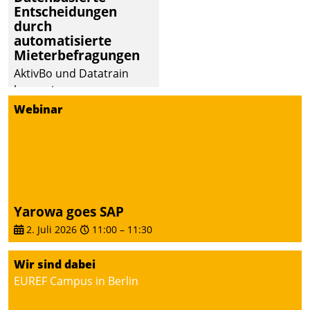
Entscheidungen
durch
automatisierte
Mieterbefragungen
AktivBo und Datatrain
kooperieren –
Immobilienunternehmen
Webinar
profitieren: Die nahtlose
Integration der Lösungen
von AktivBo und
Datatrain ermöglicht
automatisiert ausgelöste,
zielgerichtete
Yarowa goes SAP
Mieterbefragungen – eine
2. Juli 2026
11:00
–
11:30
starke Grundlage für
intelligente,
Wir sind dabei
datengestützte
EUREF Campus in Berlin
Entscheidungen.