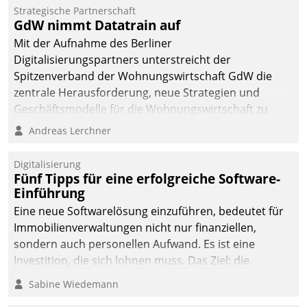
Strategische Partnerschaft
GdW nimmt Datatrain auf
Mit der Aufnahme des Berliner
Digitalisierungspartners unterstreicht der
Spitzenverband der Wohnungswirtschaft GdW die
zentrale Herausforderung, neue Strategien und
Geschäftsmodelle für die Wohnungswirtschaft zu
entwickeln.
Andreas Lerchner
Digitalisierung
Fünf Tipps für eine erfolgreiche Software-
Einführung
Eine neue Softwarelösung einzuführen, bedeutet für
Immobilienverwaltungen nicht nur finanziellen,
sondern auch personellen Aufwand. Es ist eine
Investition, die sich lohnen muss. Das Ziel: die
nachhaltige Optimierung der Geschäftsabläufe. Damit
Sabine Wiedemann
dieses Ziel erreicht wird, sollten einige Grundregeln