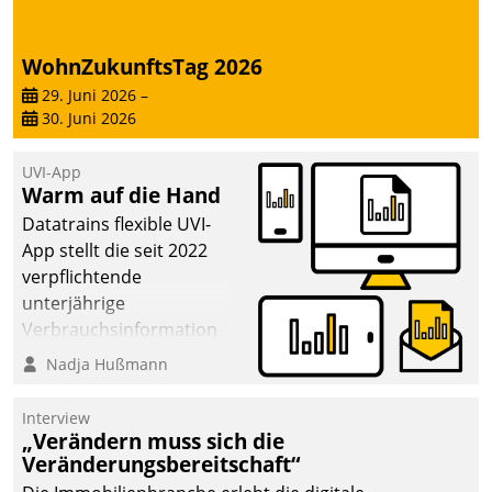
WohnZukunftsTag 2026
29. Juni 2026
–
30. Juni 2026
UVI-App
Warm auf die Hand
Datatrains flexible UVI-
App stellt die seit 2022
verpflichtende
unterjährige
Verbrauchsinformation
schnell, zuverlässig und
Nadja Hußmann
leicht bekömmlich bereit:
Die monatlichen
Interview
Mitteilungen zum
„Verändern muss sich die
Veränderungsbereitschaft“
Heizungs- und
Wasserverbrauch gehen