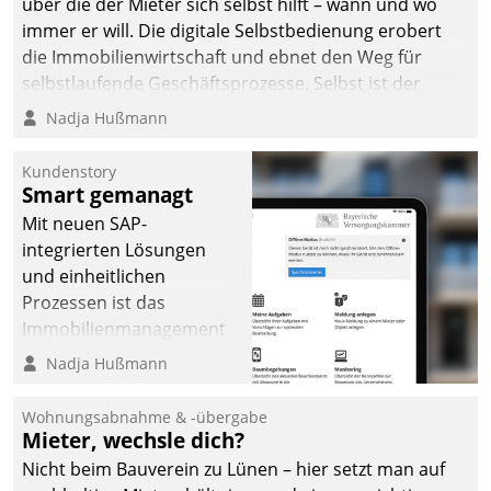
über die der Mieter sich selbst hilft – wann und wo
immer er will. Die digitale Selbstbedienung erobert
die Immobilienwirtschaft und ebnet den Weg für
selbstlaufende Geschäftsprozesse. Selbst ist der
Kunde und smart der Serviceanbieter.
Nadja Hußmann
Kundenstory
Smart gemanagt
Mit neuen SAP-
integrierten Lösungen
und einheitlichen
Prozessen ist das
Immobilienmanagement
der Bayerischen
Nadja Hußmann
Versorgungskammer im
Ressort Kapitalanlage für
Wohnungsabnahme & -übergabe
künftige Aufgaben und
Mieter, wechsle dich?
Herausforderungen
Nicht beim Bauverein zu Lünen – hier setzt man auf
gerüstet.