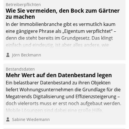
dafür ein Team
Betreiberpflichten
Wie Sie vermeiden, den Bock zum Gärtner
bestehend aus
zu machen
Wohnungsunternehmen
und PropTech.
In der Immobilienbranche gibt es vermutlich kaum
eine gängigere Phrase als „Eigentum verpflichtet“ –
denn die steht bereits im Grundgesetz. Das klingt
einfach und eindeutig, ist aber alles andere, wie
Branchenbeschäftigte wissen. Denn mit der
Jörn Beckmann
Verantwortung folgen Verpflichtungen.
Bestandsdaten
Mehr Wert auf den Datenbestand legen
Ein belastbarer Datenbestand zu ihren Objekten
liefert Wohnungsunternehmen die Grundlage für die
Megatrends Digitalisierung und Effizienzsteigerung –
doch vielerorts muss er erst noch aufgebaut werden.
Mobile Lösungen sind dabei eine große Hilfe.
Sabine Wiedemann