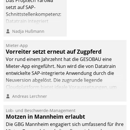
Das Proptech Yarowa
setzt auf SAP-
Schnittstellenkompetenz:
Datatrain integriert
Yarowas Portal zur
Nadja Hußmann
Vergabe und Verwaltung
von Aufträgen der
Mieter-App
operativen
Vorreiter setzt erneut auf Zugpferd
Instandhaltung in die
Vor rund einem Jahrzehnt hat die GESOBAU eine
SAP-Systemlandschaft
Mieter-App eingeführt. Nun wird die von Datatrain
deutscher
entwickelte SAP-integrierte Anwendung durch die
Wohnungsunternehmen
Neuversion abgelöst. Die zugrunde liegende
– und beschleunigt damit
Cloudplattform bietet ideale Voraussetzungen, um
den Weg vom
die Funktionalität der App zu erweitern und weitere
Andreas Lerchner
Mieteranliegen zum
innovative Apps, auch von Drittanbietern, in SAP zu
Dienstleisterauftrag.
integrieren.
Lob- und Beschwerde-Management
Motzen in Mannheim erlaubt
Die GBG Mannheim engagiert sich umfassend für ihre