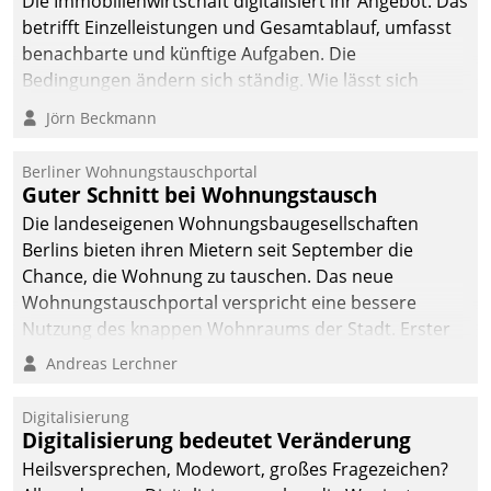
Die Immobilienwirtschaft digitalisiert ihr Angebot. Das
betrifft Einzelleistungen und Gesamtablauf, umfasst
benachbarte und künftige Aufgaben. Die
Bedingungen ändern sich ständig. Wie lässt sich
technisch die Kontrolle wahren und zugleich Freiraum
Jörn Beckmann
fürs Wachsen öffnen?
Berliner Wohnungstauschportal
Guter Schnitt bei Wohnungstausch
Die landeseigenen Wohnungsbaugesellschaften
Berlins bieten ihren Mietern seit September die
Chance, die Wohnung zu tauschen. Das neue
Wohnungstauschportal verspricht eine bessere
Nutzung des knappen Wohnraums der Stadt. Erster
Anwendungsfall für Datatrains Lösung API-Hub mit
Andreas Lerchner
Schnittstellen zu den ERP-Systemen der
Unternehmen.
Digitalisierung
Digitalisierung bedeutet Veränderung
Heilsversprechen, Modewort, großes Fragezeichen?