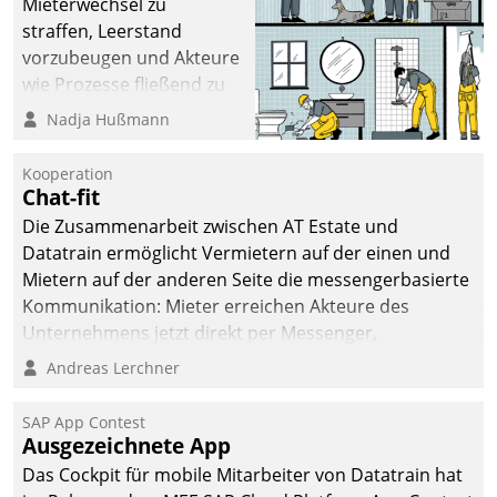
Mieterwechsel zu
sich dabei für den Betrieb
straffen, Leerstand
der Lösung über die SAP
vorzubeugen und Akteure
Cloud Platform
wie Prozesse fließend zu
entschieden - als erstes
vernetzen, nutzt die
Nadja Hußmann
Unternehmen am
Berliner Gewobag seit
Wohnungsmarkt.
Jahresbeginn eine
Kooperation
Überblick, Einsicht und
Chat-fit
Eingriff bietende Lösung.
Die Zusammenarbeit zwischen AT Estate und
Zur Entwicklung setzte
Datatrain ermöglicht Vermietern auf der einen und
man auf
Mietern auf der anderen Seite die messengerbasierte
Cloudtechnologie,
Kommunikation: Mieter erreichen Akteure des
bewährte und Startup-
Unternehmens jetzt direkt per Messenger,
Partner sowie erstmals
Mitarbeiter oder Dienstleister empfangen oder
Andreas Lerchner
agile Projektmethoden.
versenden die Nachrichten via Cockpit.
SAP App Contest
Ausgezeichnete App
Das Cockpit für mobile Mitarbeiter von Datatrain hat