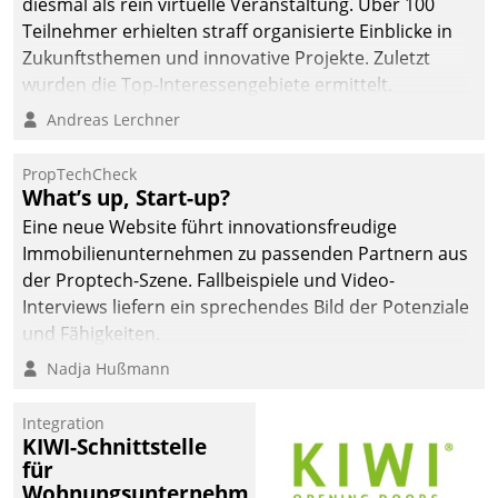
diesmal als rein virtuelle Veranstaltung. Über 100
Teilnehmer erhielten straff organisierte Einblicke in
Zukunftsthemen und innovative Projekte. Zuletzt
wurden die Top-Interessengebiete ermittelt.
Andreas Lerchner
PropTechCheck
What’s up, Start-up?
Eine neue Website führt innovationsfreudige
Immobilienunternehmen zu passenden Partnern aus
der Proptech-Szene. Fallbeispiele und Video-
Interviews liefern ein sprechendes Bild der Potenziale
und Fähigkeiten.
Nadja Hußmann
Integration
KIWI-Schnittstelle
für
Wohnungsunternehmen