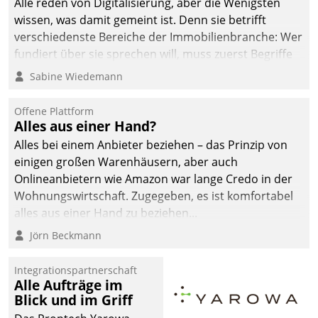
Alle reden von Digitalisierung, aber die Wenigsten
wissen, was damit gemeint ist. Denn sie betrifft
verschiedenste Bereiche der Immobilienbranche: Wer
fundiert über sie sprechen will, muss zuerst Begriffe
klären. Ein Aspekt ist die betriebliche Optimierung:
Sabine Wiedemann
Moderne Softwarelösungen ermöglichen große
Einsparungen durch optimierte und automatisierte
Offene Plattform
Prozesse. Doch man darf nicht zu viel erwarten: Allein
Alles aus einer Hand?
mit der Einführung einer neuen Software ist es nicht
Alles bei einem Anbieter beziehen – das Prinzip von
getan. Die Digitalisierung erfordert von Unternehmen
einigen großen Warenhäusern, aber auch
die Bereitschaft, sich zu überprüfen, zu hinterfragen
Onlineanbietern wie Amazon war lange Credo in der
und zu verändern.
Wohnungswirtschaft. Zugegeben, es ist komfortabel
alles aus einer Hand zu beziehen...
Jörn Beckmann
Integrationspartnerschaft
Alle Aufträge im
Blick und im Griff