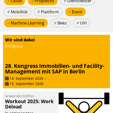
×
Cloud
×
Proptechs
#
Dienstleister
#
Mobilität
#
Plattform
×
Event
×
Machine Learning
#
Beko
#
UVI
Wir sind dabei
Kongress
28. Kongress Immobilien- und Facility-
Management mit SAP in Berlin
14. September 2026
–
15. September 2026
Anwendertreffen
Workout 2025: Work
Deload