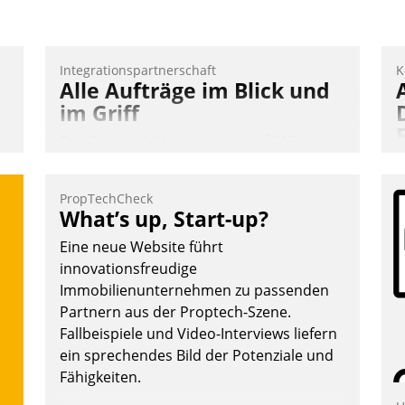
Nadja Hußmann
Integrationspartnerschaft
K
Alle Aufträge im Blick und
im Griff
Das Proptech Yarowa setzt auf SAP-
Schnittstellenkompetenz: Datatrain
integriert Yarowas Portal zur Vergabe
PropTechCheck
und Verwaltung von Aufträgen der
A
What’s up, Start-up?
operativen Instandhaltung in die SAP-
I
Eine neue Website führt
Systemlandschaft deutscher
n
innovationsfreudige
Wohnungsunternehmen – und
A
Immobilienunternehmen zu passenden
beschleunigt damit den Weg vom
a
Partnern aus der Proptech-Szene.
Mieteranliegen zum Dienstleisterauftrag.
M
Fallbeispiele und Video-Interviews liefern
Nadja Hußmann
G
ein sprechendes Bild der Potenziale und
E
Fähigkeiten.