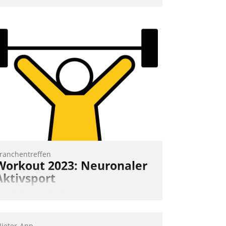
nd 7. Mai Datatrains Netzwerk-Event im
unden- und Partnerkreis statt. Zentrale
rage: Wie lassen sich Mammutprojekte
eistern und Workloads wuppen – bei
unehmend anspruchsvollen Aufgaben
nd abnehmendem Nachwuchs?
Nadja Hußmann
ranchentreffen
Workout 2023: Neuronaler
Aktivsport
rst lieferten die Speaker visionäre
mpulse, dann wurden die Gäste selbst
ktiv und sammelten methodisch
ieter-App