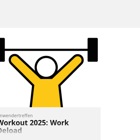
nwendertreffen
Workout 2025: Work
Deload
n entspannter Atmosphäre findet am 6.