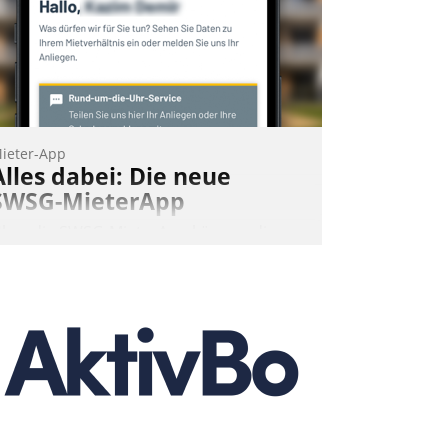
ieter-App
Alles dabei: Die neue
SWSG-MieterApp
ber die SWSG-MieterApp können die
ehr als 50.000 Mieter mit ihrem
ohnungsunternehmen kommunizieren,
uf dem Laufenden bleiben, Daten
insehen und ändern oder
chadensmeldungen abgeben – rund um
ie Uhr.