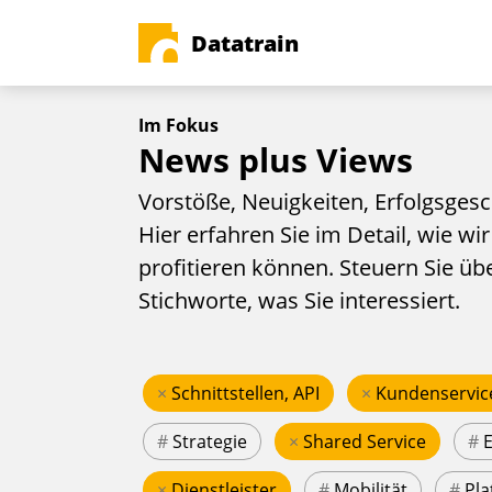
Datatrain
Im Fokus
News plus Views
Vorstöße, Neuigkeiten, Erfolgsgesc
Hier erfahren Sie im Detail, wie wir
profitieren können. Steuern Sie üb
Stichworte, was Sie interessiert.
×
Schnittstellen, API
×
Kundenservic
#
Strategie
×
Shared Service
#
×
Dienstleister
#
Mobilität
#
Pla