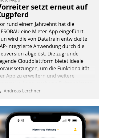
ernetzungsideen fürs Quartier.
Vorreiter setzt erneut auf
azwischen zeigte Datatrain, was es
Zugpferd
eues zu bieten hat.
or rund einem Jahrzehnt hat die
ESOBAU eine Mieter-App eingeführt.
un wird die von Datatrain entwickelte
AP-integrierte Anwendung durch die
Nadja Hußmann
euversion abgelöst. Die zugrunde
iegende Cloudplattform bietet ideale
oraussetzungen, um die Funktionalität
er App zu erweitern und weitere
nnovative Apps, auch von Drittanbietern,
n SAP zu integrieren.
Andreas Lerchner