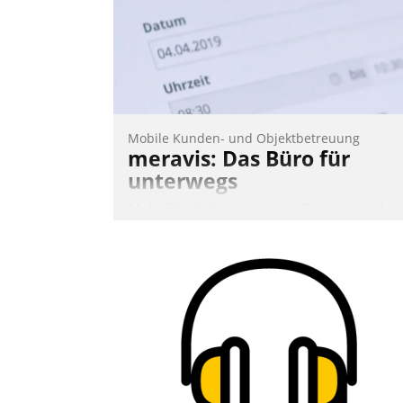
Mobile Kunden- und Objektbetreuung
meravis: Das Büro für
unterwegs
Mehr Flexibilität, weniger Zeitaufwand
und eine einfache Bedienung - das
verspricht das aktuelle Cockpit für mobil
Mitarbeiter von Datatrain. Die meravis
Wohnungsbau- und Immobilien GmbH
hat sich dabei für den Betrieb der Lösun
über die SAP Cloud Platform entschiede
- als erstes Unternehmen am
Wohnungsmarkt.