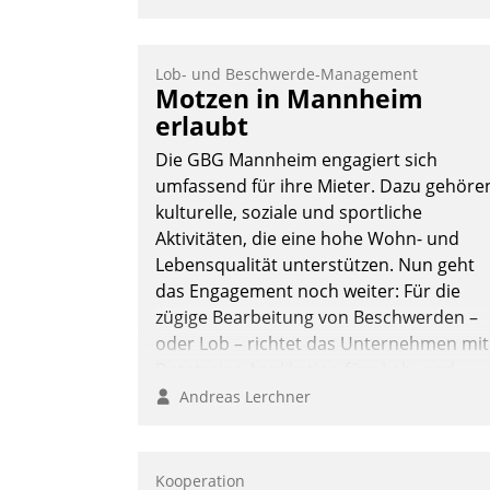
Lob- und Beschwerde-Management
Motzen in Mannheim
erlaubt
Die GBG Mannheim engagiert sich
umfassend für ihre Mieter. Dazu gehöre
kulturelle, soziale und sportliche
Aktivitäten, die eine hohe Wohn- und
Lebensqualität unterstützen. Nun geht
das Engagement noch weiter: Für die
zügige Bearbeitung von Beschwerden –
oder Lob – richtet das Unternehmen mit
Datatrains Applikation fürs Lob- und
Beschwerde-Management einen eigene
Andreas Lerchner
Kanal ein.
Kooperation