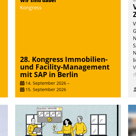
Wir sind dabei
V
Kongress
D
N
V
G
N
S
N
28. Kongress Immobilien-
l
und Facility-Management
V
mit SAP in Berlin
d
i
14. September 2026
–
i
15. September 2026