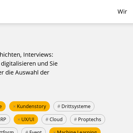
Wir
hichten, Interviews:
 digitalisieren und Sie
er die Auswahl der
e
×
Kundenstory
#
Drittsysteme
ERP
×
UX/UI
#
Cloud
#
Proptechs
ttform
#
Event
×
Machine Learning