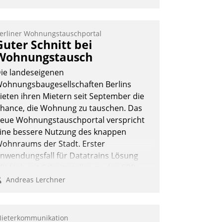
erliner Wohnungstauschportal
Guter Schnitt bei
Wohnungstausch
ie landeseigenen
ohnungsbaugesellschaften Berlins
ieten ihren Mietern seit September die
hance, die Wohnung zu tauschen. Das
eue Wohnungstauschportal verspricht
ine bessere Nutzung des knappen
ohnraums der Stadt. Erster
nwendungsfall für Datatrains Lösung
PI-Hub mit Schnittstellen zu den ERP-
ystemen der Unternehmen.
Andreas Lerchner
ieterkommunikation