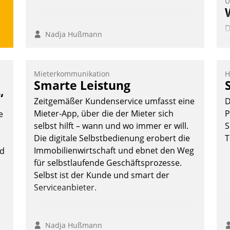
U
D
Nadja Hußmann
2
V
z
Mieterkommunikation
H
D
Smarte Leistung
H
“
Zeitgemäßer Kundenservice umfasst eine
D
a
Mieter-App, über die der Mieter sich
P
e
W
selbst hilft – wann und wo immer er will.
S
K
Die digitale Selbstbedienung erobert die
T
E
Immobilienwirtschaft und ebnet den Weg
nd
für selbstlaufende Geschäftsprozesse.
Selbst ist der Kunde und smart der
Serviceanbieter.
Nadja Hußmann