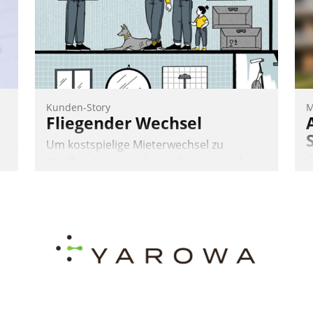
Kunden-Story
M
Fliegender Wechsel
Um kostspielige Mieterwechsel zu
straffen, Leerstand vorzubeugen und
Ü
Akteure wie Prozesse fließend zu
m
vernetzen, nutzt die Berliner Gewobag
e
W
seit Jahresbeginn eine Überblick, Einsicht
a
und Eingriff bietende Lösung. Zur
e
Entwicklung setzte man auf
g
S
Cloudtechnologie, bewährte und Startup-
n
d
Partner sowie erstmals agile
Projektmethoden.