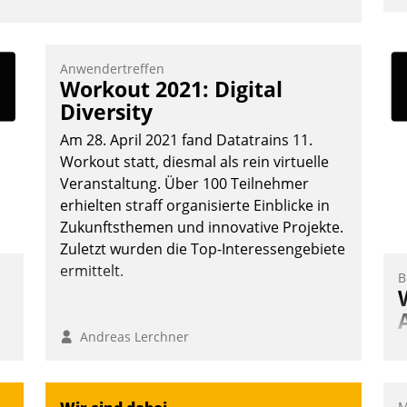
u
K
F
Anwendertreffen
Workout 2021: Digital
m
Diversity
z
u
Am 28. April 2021 fand Datatrains 11.
Workout statt, diesmal als rein virtuelle
Veranstaltung. Über 100 Teilnehmer
erhielten straff organisierte Einblicke in
Zukunftsthemen und innovative Projekte.
Zuletzt wurden die Top-Interessengebiete
ermittelt.
B
Andreas Lerchner
E
I
a
M