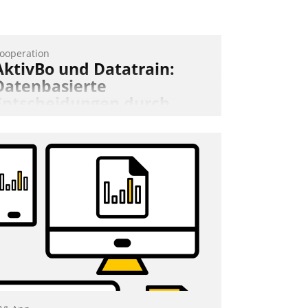
Andreas Lerchner
ooperation
AktivBo und Datatrain:
Datenbasierte
Entscheidungen durch
automatisierte
Mieterbefragungen
ktivBo und Datatrain kooperieren –
mmobilienunternehmen profitieren: Die
ahtlose Integration der Lösungen von
ktivBo und Datatrain ermöglicht
utomatisiert ausgelöste, zielgerichtete
ieterbefragungen – eine starke
rundlage für intelligente, datengestützte
ntscheidungen.