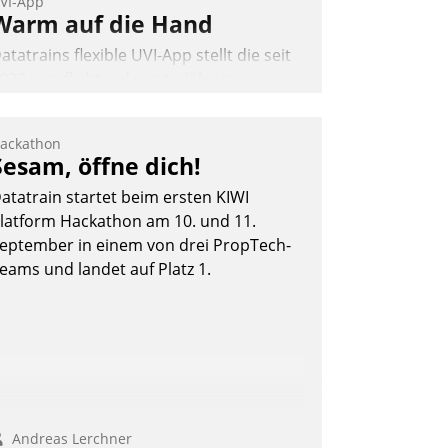
VI-App
Warm auf die Hand
atatrains flexible UVI-App stellt die seit
022 verpflichtende unterjährige
erbrauchsinformation schnell,
uverlässig und leicht bekömmlich bereit:
ackathon
ie monatlichen Mitteilungen zum
Sesam, öffne dich!
eizungs- und Wasserverbrauch gehen
atatrain startet beim ersten KIWI
utomatisiert, vollständig und auf
latform Hackathon am 10. und 11.
unsch über mehrere zuvor festgelegte
eptember in einem von drei PropTech-
ommunikationswege bei den
eams und landet auf Platz 1.
mpfängern ein.
Nadja Hußmann
Andreas Lerchner