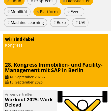
×
Cloud
#
Proptechs
×
Dienstleister
#
Mobilität
×
Plattform
#
Event
#
Machine Learning
#
Beko
#
UVI
Wir sind dabei
Kongress
28. Kongress Immobilien- und Facility-
Management mit SAP in Berlin
14. September 2026
–
15. September 2026
Anwendertreffen
Workout 2025: Work
Deload