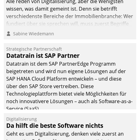
Alle reden von Digitalisierung, aber die Wenigsten
wissen, was damit gemeint ist. Denn sie betrifft
verschiedenste Bereiche der Immobilienbranche: Wer
fundiert über sie sprechen will, muss zuerst Begriffe
klären. Ein Aspekt ist die betriebliche Optimierung:
Sabine Wiedemann
Moderne Softwarelösungen ermöglichen große
Einsparungen durch optimierte und automatisierte
Strategische Partnerschaft
Prozesse. Doch man darf nicht zu viel erwarten: Allein
Datatrain ist SAP Partner
mit der Einführung einer neuen Software ist es nicht
Datatrain ist dem SAP PartnerEdge Programm
getan. Die Digitalisierung erfordert von Unternehmen
beigetreten und wird nun eigene Lösungen auf der
die Bereitschaft, sich zu überprüfen, zu hinterfragen
SAP HANA Cloud Platform entwickeln – und diese
und zu verändern.
über den SAP Store vertreiben. Diese
Technologieplattform bietet viele Möglichkeiten für
noch innovativere Lösungen – auch als Software-as-a-
Service (SaaS).
Digitalisierung
Da hilft die beste Software nichts
Geht es um Digitalisierung, denken viele zuerst an