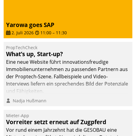
von AktivBo und
Datatrain ermöglicht
automatisiert ausgelöste,
zielgerichtete
Yarowa goes SAP
Mieterbefragungen – eine
2. Juli 2026
11:00
–
11:30
starke Grundlage für
intelligente,
PropTechCheck
datengestützte
What’s up, Start-up?
Entscheidungen.
Eine neue Website führt innovationsfreudige
Immobilienunternehmen zu passenden Partnern aus
der Proptech-Szene. Fallbeispiele und Video-
Interviews liefern ein sprechendes Bild der Potenziale
und Fähigkeiten.
Nadja Hußmann
Mieter-App
Vorreiter setzt erneut auf Zugpferd
Vor rund einem Jahrzehnt hat die GESOBAU eine