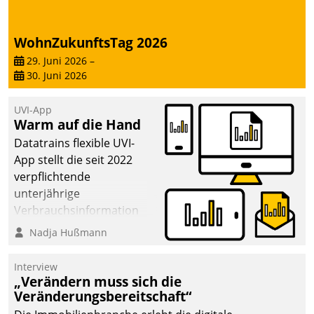
WohnZukunftsTag 2026
29. Juni 2026
–
30. Juni 2026
UVI-App
Warm auf die Hand
Datatrains flexible UVI-
App stellt die seit 2022
verpflichtende
unterjährige
Verbrauchsinformation
schnell, zuverlässig und
Nadja Hußmann
leicht bekömmlich bereit:
Die monatlichen
Interview
Mitteilungen zum
„Verändern muss sich die
Veränderungsbereitschaft“
Heizungs- und
Wasserverbrauch gehen