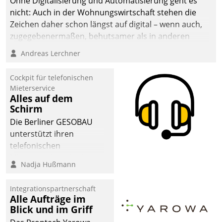
Ohne Digitalisierung und Automatisierung geht es
nicht: Auch in der Wohnungswirtschaft stehen die
Zeichen daher schon längst auf digital – wenn auch,
zugegebenermaßen, behutsamer als in anderen
Branchen.
Andreas Lerchner
Cockpit für telefonischen
Mieterservice
Alles auf dem
Schirm
Die Berliner GESOBAU
unterstützt ihren
telefonischen
Mieterservice mit einem
Nadja Hußmann
digitalen Cockpit, das
situationsbezogen
Integrationspartnerschaft
passende Fragen und
Alle Aufträge im
Schlagworte auswirft.
Blick und im Griff
Eine intuitive