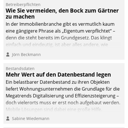
dafür ein Team
Betreiberpflichten
Wie Sie vermeiden, den Bock zum Gärtner
bestehend aus
zu machen
Wohnungsunternehmen
und PropTech.
In der Immobilienbranche gibt es vermutlich kaum
eine gängigere Phrase als „Eigentum verpflichtet“ –
denn die steht bereits im Grundgesetz. Das klingt
einfach und eindeutig, ist aber alles andere, wie
Branchenbeschäftigte wissen. Denn mit der
Jörn Beckmann
Verantwortung folgen Verpflichtungen.
Bestandsdaten
Mehr Wert auf den Datenbestand legen
Ein belastbarer Datenbestand zu ihren Objekten
liefert Wohnungsunternehmen die Grundlage für die
Megatrends Digitalisierung und Effizienzsteigerung –
doch vielerorts muss er erst noch aufgebaut werden.
Mobile Lösungen sind dabei eine große Hilfe.
Sabine Wiedemann