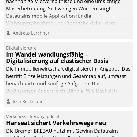
nachhaltige Mietverhältnisse und eine umsichtige
Mieterbetreuung. Seit wenigen Wochen sorgt
Datatrains mobile Applikation für die
Wohnungsabnahme und -übergabe dafür, dass
Mieter wohlgeordnet kommen und, so es sein muss,
Andreas Lerchner
gehen können.
Digitalisierung
Im Wandel wandlungsfähig –
Digitalisierung auf elastischer Basis
Die Immobilienwirtschaft digitalisiert ihr Angebot. Das
betrifft Einzelleistungen und Gesamtablauf, umfasst
benachbarte und künftige Aufgaben. Die
Bedingungen ändern sich ständig. Wie lässt sich
technisch die Kontrolle wahren und zugleich Freiraum
Jörn Beckmann
fürs Wachsen öffnen?
Verkehrssicherungspflicht
Hanseat sichert Verkehrswege neu
Die Bremer BREBAU nutzt mit Gewinn Datatrains