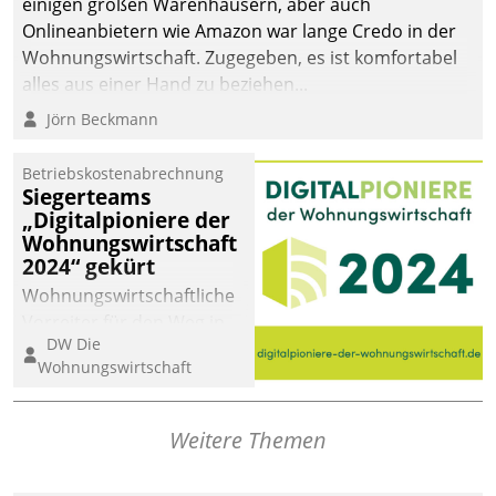
einigen großen Warenhäusern, aber auch
Onlineanbietern wie Amazon war lange Credo in der
Wohnungswirtschaft. Zugegeben, es ist komfortabel
alles aus einer Hand zu beziehen...
Jörn Beckmann
Betriebskostenabrechnung
Siegerteams
„Digitalpioniere der
Wohnungswirtschaft
2024“ gekürt
Wohnungswirtschaftliche
Vorreiter für den Weg in
DW Die
eine digitale Zukunft zu
Wohnungswirtschaft
finden, ist das Ziel des
Awards „Digitalpioniere
der
Weitere Themen
Wohnungswirtschaft“.
Bewerben können sich