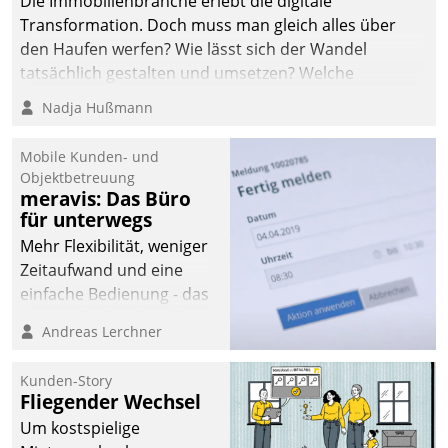
Die Immobilienbranche erlebt die digitale
automatisiert, vollständig
Transformation. Doch muss man gleich alles über
und auf Wunsch über
den Haufen werfen? Wie lässt sich der Wandel
mehrere zuvor
tatsächlich gestalten und umsetzen? Welche
festgelegte
Argumente zählen wirklich?
Nadja Hußmann
Kommunikationswege bei
den Empfängern ein.
Mobile Kunden- und
Objektbetreuung
meravis: Das Büro
für unterwegs
Mehr Flexibilität, weniger
Zeitaufwand und eine
einfache Bedienung - das
verspricht das aktuelle
Andreas Lerchner
Cockpit für mobile
Mitarbeiter von
Kunden-Story
Datatrain. Die meravis
Fliegender Wechsel
Wohnungsbau- und
Um kostspielige
Immobilien GmbH hat