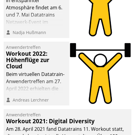
In entspannter
Atmosphäre findet am 6.
und 7. Mai Datatrains
Netzwerk-Event im
Kunden- und Partnerkreis
Nadja Hußmann
statt. Zentrale Frage: Wie
lassen sich
Anwendertreffen
Mammutprojekte
Workout 2022:
meistern und Workloads
Höhenflüge zur
Cloud
wuppen – bei zunehmend
anspruchsvollen
Beim virtuellen Datatrain-
Aufgaben und
Anwendertreffen am 27.
abnehmendem
April 2022 erhielten die
Nachwuchs?
Teilnehmerinnen und
Andreas Lerchner
Teilnehmer kurzweilige
Einblicke in innovative
Anwendertreffen
Cloud-Strategien und -
Workout 2021: Digital Diversity
Lösungen mit hohem
Am 28. April 2021 fand Datatrains 11. Workout statt,
Zukunftspotenzial.