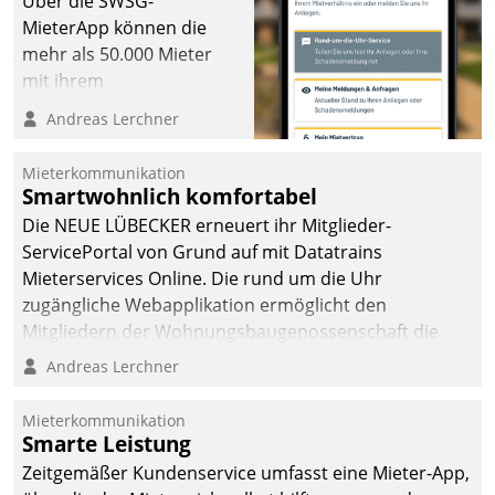
Über die SWSG-
MieterApp können die
mehr als 50.000 Mieter
mit ihrem
Wohnungsunternehmen
Andreas Lerchner
kommunizieren, auf dem
Laufenden bleiben, Daten
Mieterkommunikation
einsehen und ändern
Smartwohnlich komfortabel
oder
Die NEUE LÜBECKER erneuert ihr Mitglieder-
Schadensmeldungen
ServicePortal von Grund auf mit Datatrains
abgeben – rund um die
Mieterservices Online. Die rund um die Uhr
Uhr.
zugängliche Webapplikation ermöglicht den
Mitgliedern der Wohnungs­bau­genossenschaft die
Kontaktaufnahme per Smartphone, Tablet oder PC.
Andreas Lerchner
Mieterkommunikation
Smarte Leistung
Zeitgemäßer Kundenservice umfasst eine Mieter-App,