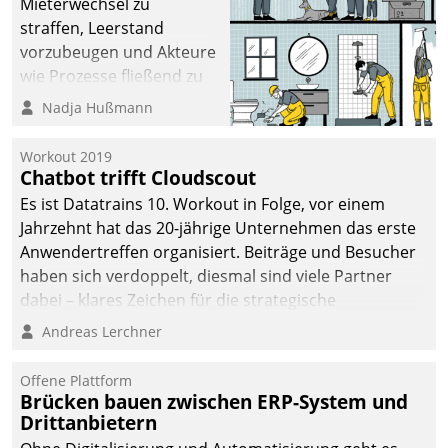
Mieterwechsel zu
sich dabei für den Betrieb
straffen, Leerstand
der Lösung über die SAP
vorzubeugen und Akteure
Cloud Platform
wie Prozesse fließend zu
entschieden - als erstes
vernetzen, nutzt die
Nadja Hußmann
Unternehmen am
Berliner Gewobag seit
Wohnungsmarkt.
Jahresbeginn eine
Workout 2019
Überblick, Einsicht und
Chatbot trifft Cloudscout
Eingriff bietende Lösung.
Es ist Datatrains 10. Workout in Folge, vor einem
Zur Entwicklung setzte
Jahrzehnt hat das 20-jährige Unternehmen das erste
man auf
Anwendertreffen organisiert. Beiträge und Besucher
Cloudtechnologie,
haben sich verdoppelt, diesmal sind viele Partner
bewährte und Startup-
dabei – klares Zeichen für die strategische
Partner sowie erstmals
Fokussierung auf den Kunden.
Andreas Lerchner
agile Projektmethoden.
Offene Plattform
Brücken bauen zwischen ERP-System und
Drittanbietern