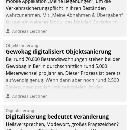
mobile Applikation „Meine Begehungen“, um die
Verkehrssicherungspflicht in ihren Beständen
wahrzunehmen. Mit „Meine Abnahmen & Übergaben“
ist nun ein weiteres Modul des Mobilen Cockpits im
Einsatz.
Andreas Lerchner
Objektsanierung
Gewobag digitalisiert Objektsanierung
Bei rund 70.000 Bestandswohnungen stehen bei der
Gewobag in Berlin durchschnittlich rund 5.000
Mieterwechsel pro Jahr an. Dieser Prozess ist bereits
aufwendig genug. Wenn dann aber noch rund 2.500
Sanierungen pro Jahr mit reinspielen, ist der
Betreuungs- und Organisationsaufwand immens. Im
Andreas Lerchner
Rahmen ihrer Digitalisierungsstrategie hat das
kommunale Wohnungsbauunternehmen daher
Digitalisierung
gemeinsam mit der Berliner Datatrain GmbH den
Digitalisierung bedeutet Veränderung
Teilprozess der Objektsanierung digitalisiert.
Heilsversprechen, Modewort, großes Fragezeichen?