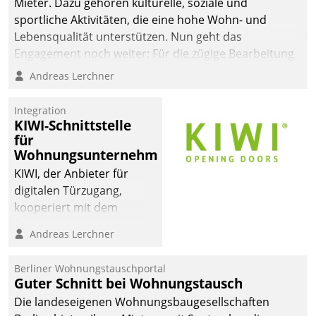
Mieter. Dazu gehören kulturelle, soziale und
sportliche Aktivitäten, die eine hohe Wohn- und
Lebensqualität unterstützen. Nun geht das
Engagement noch weiter: Für die zügige Bearbeitung
von Beschwerden – oder Lob – richtet das
Andreas Lerchner
Unternehmen mit Datatrains Applikation fürs Lob-
und Beschwerde-Management einen eigenen Kanal
Integration
ein.
KIWI-Schnittstelle
für
Wohnungsunternehmen
KIWI, der Anbieter für
digitalen Türzugang,
kooperiert mit dem
Beratungs- und
Andreas Lerchner
Softwareentwicklungshaus
Datatrain.
Berliner Wohnungstauschportal
Guter Schnitt bei Wohnungstausch
Die landeseigenen Wohnungsbaugesellschaften