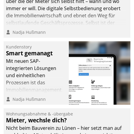
über die der Mieter sich selbst hilft – wann und wo
immer er will. Die digitale Selbstbedienung erobert
die Immobilienwirtschaft und ebnet den Weg für
selbstlaufende Geschäftsprozesse. Selbst ist der
Kunde und smart der Serviceanbieter.
Nadja Hußmann
Kundenstory
Smart gemanagt
Mit neuen SAP-
integrierten Lösungen
und einheitlichen
Prozessen ist das
Immobilienmanagement
der Bayerischen
Nadja Hußmann
Versorgungskammer im
Ressort Kapitalanlage für
Wohnungsabnahme & -übergabe
künftige Aufgaben und
Mieter, wechsle dich?
Herausforderungen
Nicht beim Bauverein zu Lünen – hier setzt man auf
gerüstet.