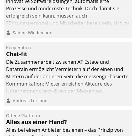
innovative Softwarelösungen, automatisierte
Prozesse und modernste Technik. Doch damit sie
erfolgreich sein kann, müssen auch
Führungspersonal und Mitarbeiter bereit sein, sich zu
verändern und anzupassen, sonst werden sie an ihr
Sabine Wiedemann
scheitern.
Kooperation
Chat-fit
Die Zusammenarbeit zwischen AT Estate und
Datatrain ermöglicht Vermietern auf der einen und
Mietern auf der anderen Seite die messengerbasierte
Kommunikation: Mieter erreichen Akteure des
Unternehmens jetzt direkt per Messenger,
Mitarbeiter oder Dienstleister empfangen oder
Andreas Lerchner
versenden die Nachrichten via Cockpit.
Offene Plattform
Alles aus einer Hand?
Alles bei einem Anbieter beziehen – das Prinzip von