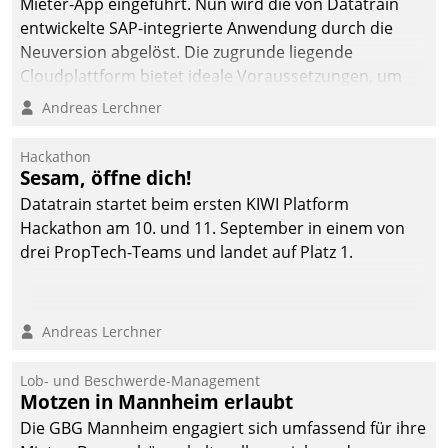
Mieter-App eingeführt. Nun wird die von Datatrain
entwickelte SAP-integrierte Anwendung durch die
Neuversion abgelöst. Die zugrunde liegende
Cloudplattform bietet ideale Voraussetzungen, um
die Funktionalität der App zu erweitern und weitere
Andreas Lerchner
innovative Apps, auch von Drittanbietern, in SAP zu
integrieren.
Hackathon
Sesam, öffne dich!
Datatrain startet beim ersten KIWI Platform
Hackathon am 10. und 11. September in einem von
drei PropTech-Teams und landet auf Platz 1.
Andreas Lerchner
Lob- und Beschwerde-Management
Motzen in Mannheim erlaubt
Die GBG Mannheim engagiert sich umfassend für ihre