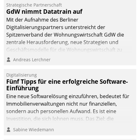
Strategische Partnerschaft
GdW nimmt Datatrain auf
Mit der Aufnahme des Berliner
Digitalisierungspartners unterstreicht der
Spitzenverband der Wohnungswirtschaft GdW die
zentrale Herausforderung, neue Strategien und
Geschäftsmodelle für die Wohnungswirtschaft zu
entwickeln.
Andreas Lerchner
Digitalisierung
Fünf Tipps für eine erfolgreiche Software-
Einführung
Eine neue Softwarelösung einzuführen, bedeutet für
Immobilienverwaltungen nicht nur finanziellen,
sondern auch personellen Aufwand. Es ist eine
Investition, die sich lohnen muss. Das Ziel: die
nachhaltige Optimierung der Geschäftsabläufe. Damit
Sabine Wiedemann
dieses Ziel erreicht wird, sollten einige Grundregeln