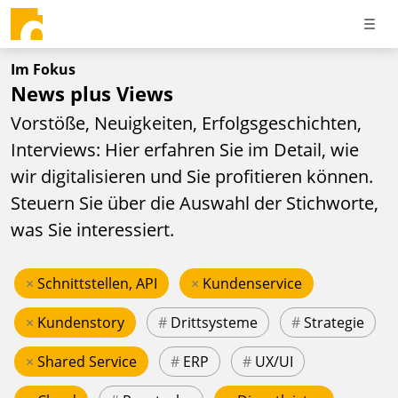
Im Fokus
News plus Views
Vorstöße, Neuigkeiten, Erfolgsgeschichten,
Interviews: Hier erfahren Sie im Detail, wie
wir digitalisieren und Sie profitieren können.
Steuern Sie über die Auswahl der Stichworte,
was Sie interessiert.
×
Schnittstellen, API
×
Kundenservice
×
Kundenstory
#
Drittsysteme
#
Strategie
×
Shared Service
#
ERP
#
UX/UI