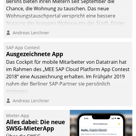
Berlins bieten ihren Mietern seit September die
Chance, die Wohnung zu tauschen. Das neue
Wohnungstauschportal verspricht eine bessere
Nutzung des knappen Wohnraums der Stadt. Erster
Anwendungsfall für Datatrains Lösung API-Hub mit
Andreas Lerchner
Schnittstellen zu den ERP-Systemen der
Unternehmen.
SAP App Contest
Ausgezeichnete App
Das Cockpit für mobile Mitarbeiter von Datatrain hat
im Rahmen des „MEE SAP Cloud Platform App Contest
2018“ eine Auszeichnung erhalten. Im Frühjahr 2019
nahm der Berliner SAP-Partner sie persönlich
entgegen.
Andreas Lerchner
Mieter-App
Alles dabei: Die neue
SWSG-MieterApp