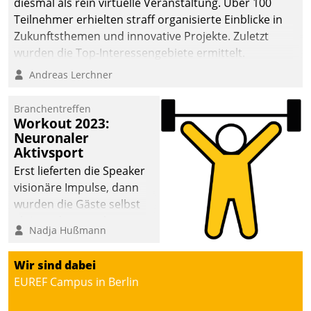
diesmal als rein virtuelle Veranstaltung. Über 100
Teilnehmer erhielten straff organisierte Einblicke in
Zukunftsthemen und innovative Projekte. Zuletzt
wurden die Top-Interessengebiete ermittelt.
Andreas Lerchner
Branchentreffen
Workout 2023:
Neuronaler
Aktivsport
Erst lieferten die Speaker
visionäre Impulse, dann
wurden die Gäste selbst
aktiv und sammelten
Nadja Hußmann
methodisch
Vernetzungsideen fürs
Wir sind dabei
Quartier. Dazwischen
EUREF Campus in Berlin
zeigte Datatrain, was es
Neues zu bieten hat.