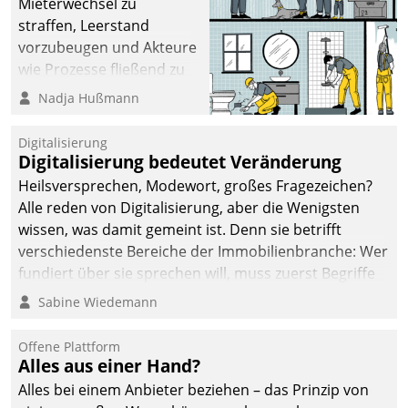
Mieterwechsel zu
sich dabei für den Betrieb
straffen, Leerstand
der Lösung über die SAP
vorzubeugen und Akteure
Cloud Platform
wie Prozesse fließend zu
entschieden - als erstes
vernetzen, nutzt die
Nadja Hußmann
Unternehmen am
Berliner Gewobag seit
Wohnungsmarkt.
Jahresbeginn eine
Digitalisierung
Überblick, Einsicht und
Digitalisierung bedeutet Veränderung
Eingriff bietende Lösung.
Heilsversprechen, Modewort, großes Fragezeichen?
Zur Entwicklung setzte
Alle reden von Digitalisierung, aber die Wenigsten
man auf
wissen, was damit gemeint ist. Denn sie betrifft
Cloudtechnologie,
verschiedenste Bereiche der Immobilienbranche: Wer
bewährte und Startup-
fundiert über sie sprechen will, muss zuerst Begriffe
Partner sowie erstmals
klären. Ein Aspekt ist die betriebliche Optimierung:
Sabine Wiedemann
agile Projektmethoden.
Moderne Softwarelösungen ermöglichen große
Einsparungen durch optimierte und automatisierte
Offene Plattform
Prozesse. Doch man darf nicht zu viel erwarten: Allein
Alles aus einer Hand?
mit der Einführung einer neuen Software ist es nicht
Alles bei einem Anbieter beziehen – das Prinzip von
getan. Die Digitalisierung erfordert von Unternehmen