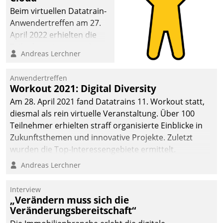
Beim virtuellen Datatrain-
Anwendertreffen am 27.
April 2022 erhielten die
Teilnehmerinnen und
Andreas Lerchner
Teilnehmer kurzweilige
Einblicke in innovative
Anwendertreffen
Cloud-Strategien und -
Workout 2021: Digital Diversity
Lösungen mit hohem
Am 28. April 2021 fand Datatrains 11. Workout statt,
Zukunftspotenzial.
diesmal als rein virtuelle Veranstaltung. Über 100
Teilnehmer erhielten straff organisierte Einblicke in
Zukunftsthemen und innovative Projekte. Zuletzt
wurden die Top-Interessengebiete ermittelt.
Andreas Lerchner
Interview
„Verändern muss sich die
Veränderungsbereitschaft“