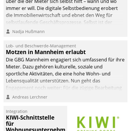
über die der Mieter sich selbst hilft – wann und wo
immer er will. Die digitale Selbstbedienung erobert
die Immobilienwirtschaft und ebnet den Weg für
selbstlaufende Geschäftsprozesse. Selbst ist der
Kunde und smart der Serviceanbieter.
Nadja Hußmann
Lob- und Beschwerde-Management
Motzen in Mannheim erlaubt
Die GBG Mannheim engagiert sich umfassend für ihre
Mieter. Dazu gehören kulturelle, soziale und
sportliche Aktivitäten, die eine hohe Wohn- und
Lebensqualität unterstützen. Nun geht das
Engagement noch weiter: Für die zügige Bearbeitung
von Beschwerden – oder Lob – richtet das
Andreas Lerchner
Unternehmen mit Datatrains Applikation fürs Lob-
und Beschwerde-Management einen eigenen Kanal
Integration
ein.
KIWI-Schnittstelle
für
Wohnungsunternehmen