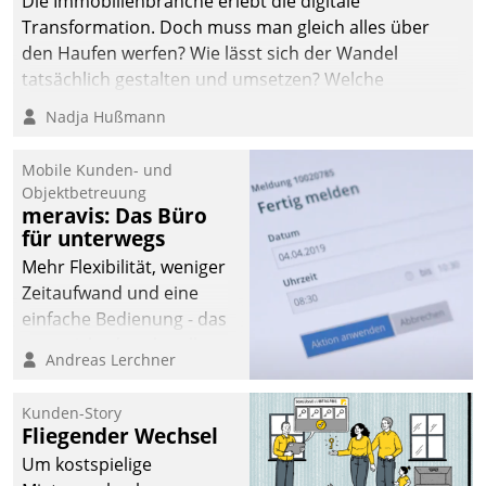
Die Immobilienbranche erlebt die digitale
Transformation. Doch muss man gleich alles über
den Haufen werfen? Wie lässt sich der Wandel
tatsächlich gestalten und umsetzen? Welche
Argumente zählen wirklich?
Nadja Hußmann
Mobile Kunden- und
Objektbetreuung
meravis: Das Büro
für unterwegs
Mehr Flexibilität, weniger
Zeitaufwand und eine
einfache Bedienung - das
verspricht das aktuelle
Andreas Lerchner
Cockpit für mobile
Mitarbeiter von
Kunden-Story
Datatrain. Die meravis
Fliegender Wechsel
Wohnungsbau- und
Um kostspielige
Immobilien GmbH hat