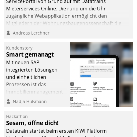
ServicePortal von Grund auf mit Datatrains
Mieterservices Online. Die rund um die Uhr
zugängliche Webapplikation ermöglicht den
Mitgliedern der Wohnungs­bau­genossenschaft die
Kontaktaufnahme per Smartphone, Tablet oder PC.
Andreas Lerchner
Kundenstory
Smart gemanagt
Mit neuen SAP-
integrierten Lösungen
und einheitlichen
Prozessen ist das
Immobilienmanagement
der Bayerischen
Nadja Hußmann
Versorgungskammer im
Ressort Kapitalanlage für
Hackathon
künftige Aufgaben und
Sesam, öffne dich!
Herausforderungen
Datatrain startet beim ersten KIWI Platform
gerüstet.