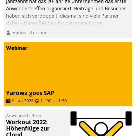
Jahrzehnt hat das 20-jährige Unternehmen das erste
Anwendertreffen organisiert. Beiträge und Besucher
haben sich verdoppelt, diesmal sind viele Partner
dabei – klares Zeichen für die strategische
Fokussierung auf den Kunden.
Andreas Lerchner
Webinar
Yarowa goes SAP
2. Juli 2026
11:00
–
11:30
Anwendertreffen
Workout 2022:
Höhenflüge zur
Cloud