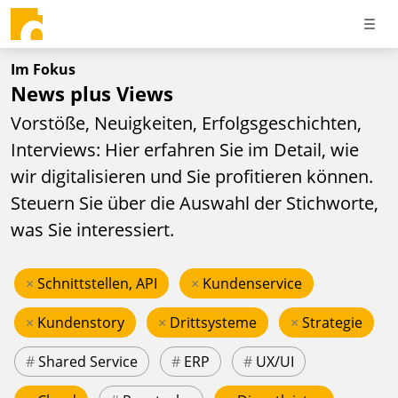
Im Fokus
News plus Views
Vorstöße, Neuigkeiten, Erfolgsgeschichten,
Interviews: Hier erfahren Sie im Detail, wie
wir digitalisieren und Sie profitieren können.
Steuern Sie über die Auswahl der Stichworte,
was Sie interessiert.
×
Schnittstellen, API
×
Kundenservice
×
Kundenstory
×
Drittsysteme
×
Strategie
#
Shared Service
#
ERP
#
UX/UI