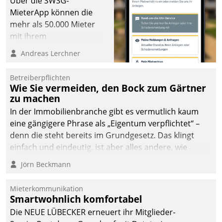
Über die SWSG-
MieterApp können die
mehr als 50.000 Mieter
mit ihrem
Wohnungsunternehmen
Andreas Lerchner
kommunizieren, auf dem
Laufenden bleiben, Daten
Betreiberpflichten
einsehen und ändern
Wie Sie vermeiden, den Bock zum Gärtner
oder
zu machen
Schadensmeldungen
In der Immobilienbranche gibt es vermutlich kaum
abgeben – rund um die
eine gängigere Phrase als „Eigentum verpflichtet“ –
Uhr.
denn die steht bereits im Grundgesetz. Das klingt
einfach und eindeutig, ist aber alles andere, wie
Branchenbeschäftigte wissen. Denn mit der
Jörn Beckmann
Verantwortung folgen Verpflichtungen.
Mieterkommunikation
Smartwohnlich komfortabel
Die NEUE LÜBECKER erneuert ihr Mitglieder-