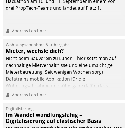
Hackathon am 10. und 11. September in einem von
drei PropTech-Teams und landet auf Platz 1.
Andreas Lerchner
Wohnungsabnahme & -übergabe
Mieter, wechsle dich?
Nicht beim Bauverein zu Lünen – hier setzt man auf
nachhaltige Mietverhältnisse und eine umsichtige
Mieterbetreuung. Seit wenigen Wochen sorgt
Datatrains mobile Applikation für die
Wohnungsabnahme und -übergabe dafür, dass
Mieter wohlgeordnet kommen und, so es sein muss,
Andreas Lerchner
gehen können.
Digitalisierung
Im Wandel wandlungsfähig –
Digitalisierung auf elastischer Basis