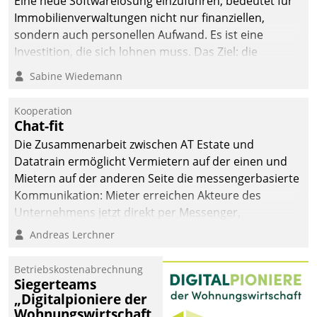
Eine neue Softwarelösung einzuführen, bedeutet für
Immobilienverwaltungen nicht nur finanziellen,
sondern auch personellen Aufwand. Es ist eine
Investition, die sich lohnen muss. Das Ziel: die
nachhaltige Optimierung der Geschäftsabläufe. Damit
Sabine Wiedemann
dieses Ziel erreicht wird, sollten einige Grundregeln
befolgt werden.
Kooperation
Chat-fit
Die Zusammenarbeit zwischen AT Estate und
Datatrain ermöglicht Vermietern auf der einen und
Mietern auf der anderen Seite die messengerbasierte
Kommunikation: Mieter erreichen Akteure des
Unternehmens jetzt direkt per Messenger,
Mitarbeiter oder Dienstleister empfangen oder
Andreas Lerchner
versenden die Nachrichten via Cockpit.
Betriebskostenabrechnung
Siegerteams
„Digitalpioniere der
Wohnungswirtschaft