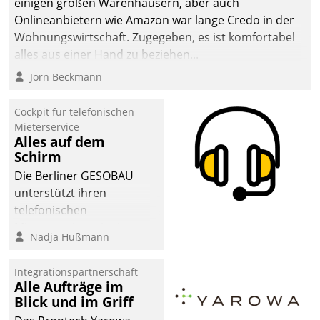
einigen großen Warenhäusern, aber auch
die Bereitschaft, sich zu überprüfen, zu hinterfragen
Onlineanbietern wie Amazon war lange Credo in der
und zu verändern.
Wohnungswirtschaft. Zugegeben, es ist komfortabel
alles aus einer Hand zu beziehen...
Jörn Beckmann
Cockpit für telefonischen
Mieterservice
Alles auf dem
Schirm
Die Berliner GESOBAU
unterstützt ihren
telefonischen
Mieterservice mit einem
Nadja Hußmann
digitalen Cockpit, das
situationsbezogen
Integrationspartnerschaft
passende Fragen und
Alle Aufträge im
Schlagworte auswirft.
Blick und im Griff
Eine intuitive