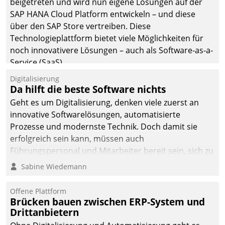
beigetreten und wird nun eigene Lösungen auf der
SAP HANA Cloud Platform entwickeln – und diese
über den SAP Store vertreiben. Diese
Technologieplattform bietet viele Möglichkeiten für
noch innovativere Lösungen – auch als Software-as-a-
Service (SaaS).
Digitalisierung
Da hilft die beste Software nichts
Geht es um Digitalisierung, denken viele zuerst an
innovative Softwarelösungen, automatisierte
Prozesse und modernste Technik. Doch damit sie
erfolgreich sein kann, müssen auch
Führungspersonal und Mitarbeiter bereit sein, sich zu
verändern und anzupassen, sonst werden sie an ihr
Sabine Wiedemann
scheitern.
Offene Plattform
Brücken bauen zwischen ERP-System und
Drittanbietern