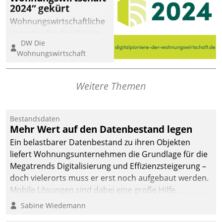
2024“ gekürt
Wohnungswirtschaftliche
Vorreiter für den Weg in
DW Die
eine digitale Zukunft zu
Wohnungswirtschaft
finden, ist das Ziel des
Awards „Digitalpioniere
der
Weitere Themen
Wohnungswirtschaft“.
Bewerben können sich
dafür ein Team
Bestandsdaten
Mehr Wert auf den Datenbestand legen
bestehend aus
Wohnungsunternehmen
Ein belastbarer Datenbestand zu ihren Objekten
und PropTech.
liefert Wohnungsunternehmen die Grundlage für die
Megatrends Digitalisierung und Effizienzsteigerung –
doch vielerorts muss er erst noch aufgebaut werden.
Mobile Lösungen sind dabei eine große Hilfe.
Sabine Wiedemann