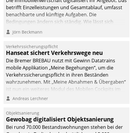
Die Immobilienwirtschaft digitalisiert ihr Angebot. Das
betrifft Einzelleistungen und Gesamtablauf, umfasst
benachbarte und künftige Aufgaben. Die
Bedingungen ändern sich ständig. Wie lässt sich
technisch die Kontrolle wahren und zugleich Freiraum
Jörn Beckmann
fürs Wachsen öffnen?
Verkehrssicherungspflicht
Hanseat sichert Verkehrswege neu
Die Bremer BREBAU nutzt mit Gewinn Datatrains
mobile Applikation „Meine Begehungen“, um die
Verkehrssicherungspflicht in ihren Beständen
wahrzunehmen. Mit „Meine Abnahmen & Übergaben“
ist nun ein weiteres Modul des Mobilen Cockpits im
Einsatz.
Andreas Lerchner
Objektsanierung
Gewobag digitalisiert Objektsanierung
Bei rund 70.000 Bestandswohnungen stehen bei der