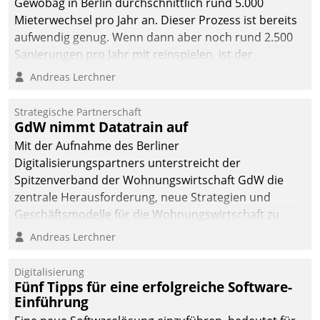
Gewobag in Berlin durchschnittlich rund 5.000
Mieterwechsel pro Jahr an. Dieser Prozess ist bereits
aufwendig genug. Wenn dann aber noch rund 2.500
Sanierungen pro Jahr mit reinspielen, ist der
Betreuungs- und Organisationsaufwand immens. Im
Andreas Lerchner
Rahmen ihrer Digitalisierungsstrategie hat das
kommunale Wohnungsbauunternehmen daher
Strategische Partnerschaft
gemeinsam mit der Berliner Datatrain GmbH den
GdW nimmt Datatrain auf
Teilprozess der Objektsanierung digitalisiert.
Mit der Aufnahme des Berliner
Digitalisierungspartners unterstreicht der
Spitzenverband der Wohnungswirtschaft GdW die
zentrale Herausforderung, neue Strategien und
Geschäftsmodelle für die Wohnungswirtschaft zu
entwickeln.
Andreas Lerchner
Digitalisierung
Fünf Tipps für eine erfolgreiche Software-
Einführung