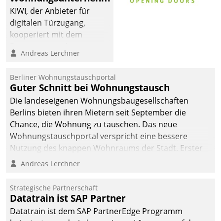
KIWI, der Anbieter für
digitalen Türzugang,
kooperiert mit dem
Beratungs- und
Andreas Lerchner
Softwareentwicklungshaus
Datatrain.
Berliner Wohnungstauschportal
Guter Schnitt bei Wohnungstausch
Die landeseigenen Wohnungsbaugesellschaften
Berlins bieten ihren Mietern seit September die
Chance, die Wohnung zu tauschen. Das neue
Wohnungstauschportal verspricht eine bessere
Nutzung des knappen Wohnraums der Stadt. Erster
Anwendungsfall für Datatrains Lösung API-Hub mit
Andreas Lerchner
Schnittstellen zu den ERP-Systemen der
Unternehmen.
Strategische Partnerschaft
Datatrain ist SAP Partner
Datatrain ist dem SAP PartnerEdge Programm