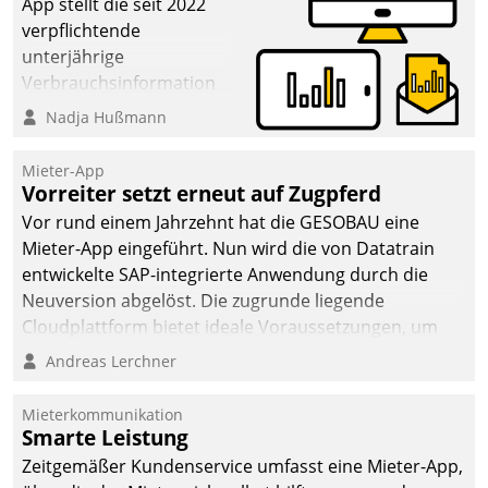
App stellt die seit 2022
verpflichtende
unterjährige
Verbrauchsinformation
schnell, zuverlässig und
Nadja Hußmann
leicht bekömmlich bereit:
Die monatlichen
Mieter-App
Mitteilungen zum
Vorreiter setzt erneut auf Zugpferd
Heizungs- und
Vor rund einem Jahrzehnt hat die GESOBAU eine
Wasserverbrauch gehen
Mieter-App eingeführt. Nun wird die von Datatrain
automatisiert, vollständig
entwickelte SAP-integrierte Anwendung durch die
und auf Wunsch über
Neuversion abgelöst. Die zugrunde liegende
mehrere zuvor
Cloudplattform bietet ideale Voraussetzungen, um
festgelegte
die Funktionalität der App zu erweitern und weitere
Andreas Lerchner
Kommunikationswege bei
innovative Apps, auch von Drittanbietern, in SAP zu
den Empfängern ein.
integrieren.
Mieterkommunikation
Smarte Leistung
Zeitgemäßer Kundenservice umfasst eine Mieter-App,