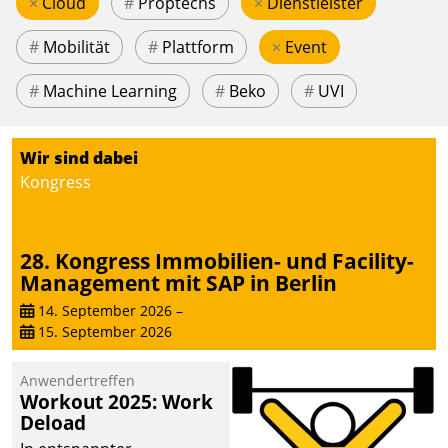
×
Cloud
#
Proptechs
×
Dienstleister
#
Mobilität
#
Plattform
×
Event
#
Machine Learning
#
Beko
#
UVI
Wir sind dabei
Kongress
28. Kongress Immobilien- und Facility-
Management mit SAP in Berlin
14. September 2026
–
15. September 2026
Anwendertreffen
Workout 2025: Work
Deload