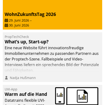
von AktivBo und
Datatrain ermöglicht
automatisiert ausgelöste,
WohnZukunftsTag 2026
zielgerichtete
29. Juni 2026
–
Mieterbefragungen – eine
30. Juni 2026
starke Grundlage für
intelligente,
PropTechCheck
datengestützte
What’s up, Start-up?
Entscheidungen.
Eine neue Website führt innovationsfreudige
Immobilienunternehmen zu passenden Partnern aus
der Proptech-Szene. Fallbeispiele und Video-
Interviews liefern ein sprechendes Bild der Potenziale
und Fähigkeiten.
Nadja Hußmann
UVI-App
Warm auf die Hand
Datatrains flexible UVI-