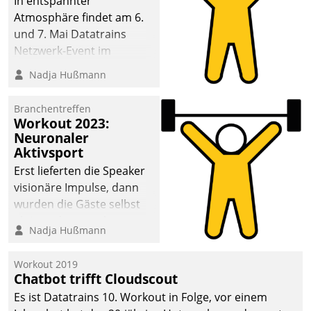
In entspannter
Atmosphäre findet am 6.
und 7. Mai Datatrains
Netzwerk-Event im
Kunden- und Partnerkreis
Nadja Hußmann
statt. Zentrale Frage: Wie
lassen sich
Branchentreffen
Mammutprojekte
Workout 2023:
meistern und Workloads
Neuronaler
Aktivsport
wuppen – bei zunehmend
anspruchsvollen
Erst lieferten die Speaker
Aufgaben und
visionäre Impulse, dann
abnehmendem
wurden die Gäste selbst
Nachwuchs?
aktiv und sammelten
Nadja Hußmann
methodisch
Vernetzungsideen fürs
Workout 2019
Quartier. Dazwischen
Chatbot trifft Cloudscout
zeigte Datatrain, was es
Es ist Datatrains 10. Workout in Folge, vor einem
Neues zu bieten hat.