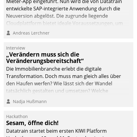
von AktivBo und
Mieter-App eingeführt. Nun wird die von Datatrain
Datatrain ermöglicht
entwickelte SAP-integrierte Anwendung durch die
automatisiert ausgelöste,
Neuversion abgelöst. Die zugrunde liegende
zielgerichtete
Cloudplattform bietet ideale Voraussetzungen, um
Mieterbefragungen – eine
die Funktionalität der App zu erweitern und weitere
Andreas Lerchner
starke Grundlage für
innovative Apps, auch von Drittanbietern, in SAP zu
intelligente,
integrieren.
Interview
datengestützte
„Verändern muss sich die
Entscheidungen.
Veränderungsbereitschaft“
Die Immobilienbranche erlebt die digitale
Transformation. Doch muss man gleich alles über
den Haufen werfen? Wie lässt sich der Wandel
tatsächlich gestalten und umsetzen? Welche
Argumente zählen wirklich?
Nadja Hußmann
Hackathon
Sesam, öffne dich!
Datatrain startet beim ersten KIWI Platform