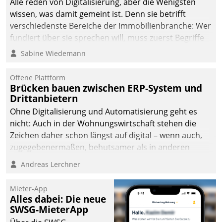
Alle reden von Digitalisierung, aber die Wenigsten
wissen, was damit gemeint ist. Denn sie betrifft
verschiedenste Bereiche der Immobilienbranche: Wer
fundiert über sie sprechen will, muss zuerst Begriffe
klären. Ein Aspekt ist die betriebliche Optimierung:
Sabine Wiedemann
Moderne Softwarelösungen ermöglichen große
Einsparungen durch optimierte und automatisierte
Offene Plattform
Prozesse. Doch man darf nicht zu viel erwarten: Allein
Brücken bauen zwischen ERP-System und
Drittanbietern
mit der Einführung einer neuen Software ist es nicht
getan. Die Digitalisierung erfordert von Unternehmen
Ohne Digitalisierung und Automatisierung geht es
die Bereitschaft, sich zu überprüfen, zu hinterfragen
nicht: Auch in der Wohnungswirtschaft stehen die
und zu verändern.
Zeichen daher schon längst auf digital – wenn auch,
zugegebenermaßen, behutsamer als in anderen
Branchen.
Andreas Lerchner
Mieter-App
Alles dabei: Die neue
SWSG-MieterApp