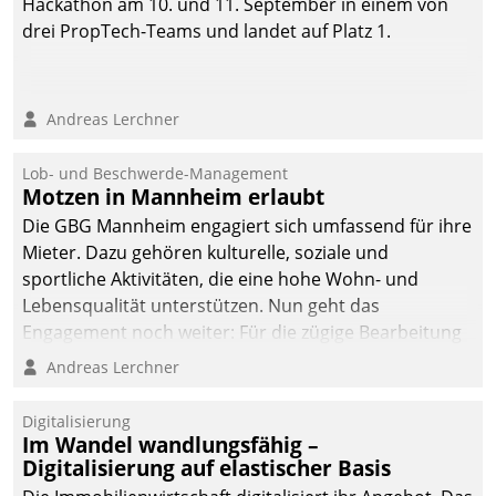
Hackathon am 10. und 11. September in einem von
drei PropTech-Teams und landet auf Platz 1.
Andreas Lerchner
Lob- und Beschwerde-Management
Motzen in Mannheim erlaubt
Die GBG Mannheim engagiert sich umfassend für ihre
Mieter. Dazu gehören kulturelle, soziale und
sportliche Aktivitäten, die eine hohe Wohn- und
Lebensqualität unterstützen. Nun geht das
Engagement noch weiter: Für die zügige Bearbeitung
von Beschwerden – oder Lob – richtet das
Andreas Lerchner
Unternehmen mit Datatrains Applikation fürs Lob-
und Beschwerde-Management einen eigenen Kanal
Digitalisierung
ein.
Im Wandel wandlungsfähig –
Digitalisierung auf elastischer Basis