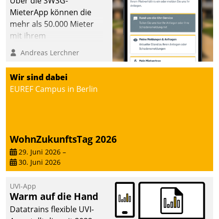
Über die SWSG-
MieterApp können die
mehr als 50.000 Mieter
mit ihrem
Wohnungsunternehmen
Andreas Lerchner
kommunizieren, auf dem
Laufenden bleiben, Daten
Wir sind dabei
einsehen und ändern
EUREF Campus in Berlin
oder
Schadensmeldungen
abgeben – rund um die
Uhr.
WohnZukunftsTag 2026
29. Juni 2026
–
30. Juni 2026
UVI-App
Warm auf die Hand
Datatrains flexible UVI-