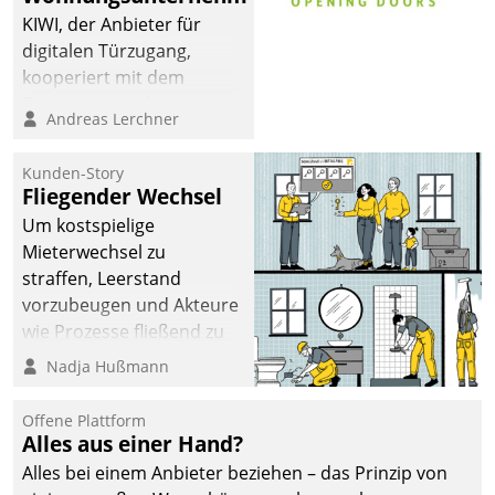
sich dabei für den Betrieb
KIWI, der Anbieter für
der Lösung über die SAP
digitalen Türzugang,
Cloud Platform
kooperiert mit dem
entschieden - als erstes
Beratungs- und
Andreas Lerchner
Unternehmen am
Softwareentwicklungshaus
Wohnungsmarkt.
Datatrain.
Kunden-Story
Fliegender Wechsel
Um kostspielige
Mieterwechsel zu
straffen, Leerstand
vorzubeugen und Akteure
wie Prozesse fließend zu
vernetzen, nutzt die
Nadja Hußmann
Berliner Gewobag seit
Jahresbeginn eine
Offene Plattform
Überblick, Einsicht und
Alles aus einer Hand?
Eingriff bietende Lösung.
Alles bei einem Anbieter beziehen – das Prinzip von
Zur Entwicklung setzte