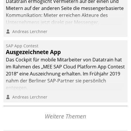
Datatrain ermöglicht Vermietern auf der einen und
Mietern auf der anderen Seite die messengerbasierte
Kommunikation: Mieter erreichen Akteure des
Unternehmens jetzt direkt per Messenger,
Mitarbeiter oder Dienstleister empfangen oder
Andreas Lerchner
versenden die Nachrichten via Cockpit.
SAP App Contest
Ausgezeichnete App
Das Cockpit für mobile Mitarbeiter von Datatrain hat
im Rahmen des „MEE SAP Cloud Platform App Contest
2018“ eine Auszeichnung erhalten. Im Frühjahr 2019
nahm der Berliner SAP-Partner sie persönlich
entgegen.
Andreas Lerchner
Weitere Themen