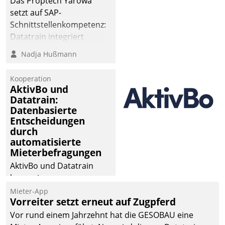
Das Proptech Yarowa
Dialogführung ermöglicht
setzt auf SAP-
dem externen
Schnittstellenkompetenz:
Serviceteam, Anrufe von
Datatrain integriert
Mietenden zügiger und
Yarowas Portal zur
Nadja Hußmann
effizienter zu bearbeiten.
Vergabe und Verwaltung
von Aufträgen der
Kooperation
operativen
AktivBo und
Instandhaltung in die
Datatrain:
Datenbasierte
SAP-Systemlandschaft
Entscheidungen
deutscher
durch
Wohnungsunternehmen
automatisierte
– und beschleunigt damit
Mieterbefragungen
den Weg vom
AktivBo und Datatrain
Mieteranliegen zum
kooperieren –
Dienstleisterauftrag.
Immobilienunternehmen
Mieter-App
Vorreiter setzt erneut auf Zugpferd
profitieren: Die nahtlose
Integration der Lösungen
Vor rund einem Jahrzehnt hat die GESOBAU eine