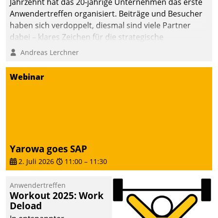
Jahrzehnt hat das 20-jährige Unternehmen das erste
Anwendertreffen organisiert. Beiträge und Besucher
haben sich verdoppelt, diesmal sind viele Partner
dabei – klares Zeichen für die strategische
Fokussierung auf den Kunden.
Andreas Lerchner
Webinar
Yarowa goes SAP
2. Juli 2026
11:00
–
11:30
Anwendertreffen
Workout 2025: Work
Deload