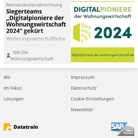
Betriebskostenabrechnung
Siegerteams
„Digitalpioniere der
Wohnungswirtschaft
2024“ gekürt
Wohnungswirtschaftliche
Vorreiter für den Weg in
DW Die
eine digitale Zukunft zu
Wohnungswirtschaft
finden, ist das Ziel des
Awards „Digitalpioniere
der
Wir
Impressum
Wohnungswirtschaft“.
Im Fokus
Datenschutz
Bewerben können sich
dafür ein Team
Lösungen
Cookie-Einstellungen
bestehend aus
Newsletter
Wohnungsunternehmen
und PropTech.
Datatrain