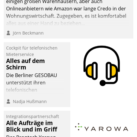
einigen großen Warenhäusern, aber auch
man auf
Onlineanbietern wie Amazon war lange Credo in der
Cloudtechnologie,
Wohnungswirtschaft. Zugegeben, es ist komfortabel
bewährte und Startup-
alles aus einer Hand zu beziehen...
Partner sowie erstmals
Jörn Beckmann
agile Projektmethoden.
Cockpit für telefonischen
Mieterservice
Alles auf dem
Schirm
Die Berliner GESOBAU
unterstützt ihren
telefonischen
Mieterservice mit einem
Nadja Hußmann
digitalen Cockpit, das
situationsbezogen
Integrationspartnerschaft
passende Fragen und
Alle Aufträge im
Schlagworte auswirft.
Blick und im Griff
Eine intuitive