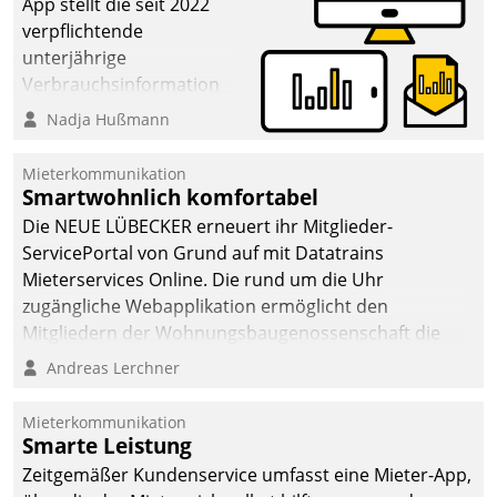
App stellt die seit 2022
verpflichtende
unterjährige
Verbrauchsinformation
schnell, zuverlässig und
Nadja Hußmann
leicht bekömmlich bereit:
Die monatlichen
Mieterkommunikation
Mitteilungen zum
Smartwohnlich komfortabel
Heizungs- und
Die NEUE LÜBECKER erneuert ihr Mitglieder-
Wasserverbrauch gehen
ServicePortal von Grund auf mit Datatrains
automatisiert, vollständig
Mieterservices Online. Die rund um die Uhr
und auf Wunsch über
zugängliche Webapplikation ermöglicht den
mehrere zuvor
Mitgliedern der Wohnungs­bau­genossenschaft die
festgelegte
Kontaktaufnahme per Smartphone, Tablet oder PC.
Andreas Lerchner
Kommunikationswege bei
den Empfängern ein.
Mieterkommunikation
Smarte Leistung
Zeitgemäßer Kundenservice umfasst eine Mieter-App,