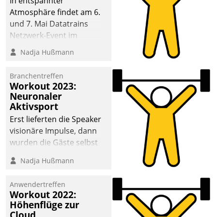
In entspannter
Atmosphäre findet am 6.
und 7. Mai Datatrains
Netzwerk-Event im
Kunden- und Partnerkreis
Nadja Hußmann
statt. Zentrale Frage: Wie
lassen sich
Branchentreffen
Mammutprojekte
Workout 2023:
meistern und Workloads
Neuronaler
Aktivsport
wuppen – bei zunehmend
anspruchsvollen
Erst lieferten die Speaker
Aufgaben und
visionäre Impulse, dann
abnehmendem
wurden die Gäste selbst
Nachwuchs?
aktiv und sammelten
Nadja Hußmann
methodisch
Vernetzungsideen fürs
Anwendertreffen
Quartier. Dazwischen
Workout 2022:
zeigte Datatrain, was es
Höhenflüge zur
Neues zu bieten hat.
Cloud