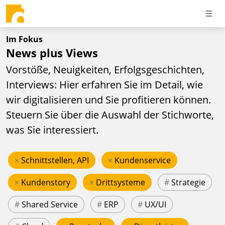
Im Fokus
News plus Views
Vorstöße, Neuigkeiten, Erfolgsgeschichten,
Interviews: Hier erfahren Sie im Detail, wie
wir digitalisieren und Sie profitieren können.
Steuern Sie über die Auswahl der Stichworte,
was Sie interessiert.
×
Schnittstellen, API
×
Kundenservice
×
Kundenstory
×
Drittsysteme
#
Strategie
#
Shared Service
#
ERP
#
UX/UI