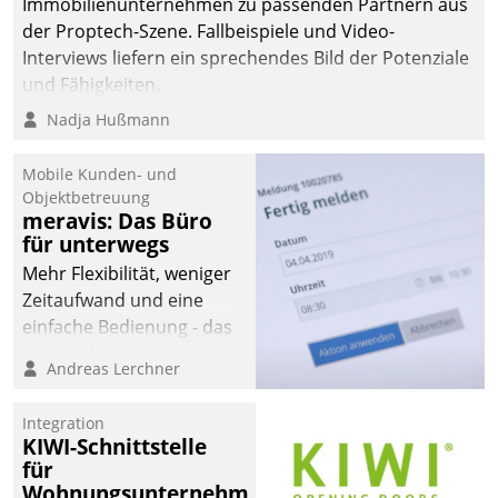
Immobilienunternehmen zu passenden Partnern aus
der Proptech-Szene. Fallbeispiele und Video-
Interviews liefern ein sprechendes Bild der Potenziale
und Fähigkeiten.
Nadja Hußmann
Mobile Kunden- und
Objektbetreuung
meravis: Das Büro
für unterwegs
Mehr Flexibilität, weniger
Zeitaufwand und eine
einfache Bedienung - das
verspricht das aktuelle
Andreas Lerchner
Cockpit für mobile
Mitarbeiter von
Integration
Datatrain. Die meravis
KIWI-Schnittstelle
Wohnungsbau- und
für
Immobilien GmbH hat
Wohnungsunternehmen