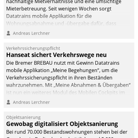
nachhaltige Mietverhältnisse und eine umsichtige
Mieterbetreuung. Seit wenigen Wochen sorgt
Datatrains mobile Applikation für die
Wohnungsabnahme und -übergabe dafür, dass
Mieter wohlgeordnet kommen und, so es sein muss,
Andreas Lerchner
gehen können.
Verkehrssicherungspflicht
Hanseat sichert Verkehrswege neu
Die Bremer BREBAU nutzt mit Gewinn Datatrains
mobile Applikation „Meine Begehungen“, um die
Verkehrssicherungspflicht in ihren Beständen
wahrzunehmen. Mit „Meine Abnahmen & Übergaben“
ist nun ein weiteres Modul des Mobilen Cockpits im
Einsatz.
Andreas Lerchner
Objektsanierung
Gewobag digitalisiert Objektsanierung
Bei rund 70.000 Bestandswohnungen stehen bei der