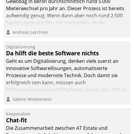
Gewobag in Berlin durchschnittlich rund 5.000
Mieterwechsel pro Jahr an. Dieser Prozess ist bereits
aufwendig genug. Wenn dann aber noch rund 2.500
Sanierungen pro Jahr mit reinspielen, ist der
Betreuungs- und Organisationsaufwand immens. Im
Andreas Lerchner
Rahmen ihrer Digitalisierungsstrategie hat das
kommunale Wohnungsbauunternehmen daher
Digitalisierung
gemeinsam mit der Berliner Datatrain GmbH den
Da hilft die beste Software nichts
Teilprozess der Objektsanierung digitalisiert.
Geht es um Digitalisierung, denken viele zuerst an
innovative Softwarelösungen, automatisierte
Prozesse und modernste Technik. Doch damit sie
erfolgreich sein kann, müssen auch
Führungspersonal und Mitarbeiter bereit sein, sich zu
verändern und anzupassen, sonst werden sie an ihr
Sabine Wiedemann
scheitern.
Kooperation
Chat-fit
Die Zusammenarbeit zwischen AT Estate und