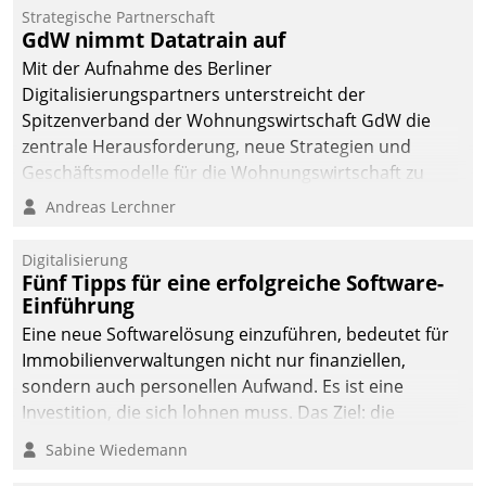
Strategische Partnerschaft
GdW nimmt Datatrain auf
Mit der Aufnahme des Berliner
Digitalisierungspartners unterstreicht der
Spitzenverband der Wohnungswirtschaft GdW die
zentrale Herausforderung, neue Strategien und
Geschäftsmodelle für die Wohnungswirtschaft zu
entwickeln.
Andreas Lerchner
Digitalisierung
Fünf Tipps für eine erfolgreiche Software-
Einführung
Eine neue Softwarelösung einzuführen, bedeutet für
Immobilienverwaltungen nicht nur finanziellen,
sondern auch personellen Aufwand. Es ist eine
Investition, die sich lohnen muss. Das Ziel: die
nachhaltige Optimierung der Geschäftsabläufe. Damit
Sabine Wiedemann
dieses Ziel erreicht wird, sollten einige Grundregeln