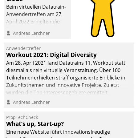
Beim virtuellen Datatrain-
Anwendertreffen am 27.
April 2022 erhielten die
Teilnehmerinnen und
Andreas Lerchner
Teilnehmer kurzweilige
Einblicke in innovative
Anwendertreffen
Cloud-Strategien und -
Workout 2021: Digital Diversity
Lösungen mit hohem
Am 28. April 2021 fand Datatrains 11. Workout statt,
Zukunftspotenzial.
diesmal als rein virtuelle Veranstaltung. Über 100
Teilnehmer erhielten straff organisierte Einblicke in
Zukunftsthemen und innovative Projekte. Zuletzt
wurden die Top-Interessengebiete ermittelt.
Andreas Lerchner
PropTechCheck
What’s up, Start-up?
Eine neue Website führt innovationsfreudige