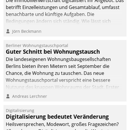
Die Immobilienwirtschaft digitalisiert ihr Angebot. Das
betrifft Einzelleistungen und Gesamtablauf, umfasst
benachbarte und künftige Aufgaben. Die
Bedingungen ändern sich ständig. Wie lässt sich
technisch die Kontrolle wahren und zugleich Freiraum
Jörn Beckmann
fürs Wachsen öffnen?
Berliner Wohnungstauschportal
Guter Schnitt bei Wohnungstausch
Die landeseigenen Wohnungsbaugesellschaften
Berlins bieten ihren Mietern seit September die
Chance, die Wohnung zu tauschen. Das neue
Wohnungstauschportal verspricht eine bessere
Nutzung des knappen Wohnraums der Stadt. Erster
Anwendungsfall für Datatrains Lösung API-Hub mit
Andreas Lerchner
Schnittstellen zu den ERP-Systemen der
Unternehmen.
Digitalisierung
Digitalisierung bedeutet Veränderung
Heilsversprechen, Modewort, großes Fragezeichen?