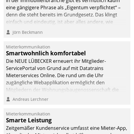
In der Immobilienbranche gibt es vermutlich kaum
eine gängigere Phrase als „Eigentum verpflichtet“ –
denn die steht bereits im Grundgesetz. Das klingt
einfach und eindeutig, ist aber alles andere, wie
Branchenbeschäftigte wissen. Denn mit der
Jörn Beckmann
Verantwortung folgen Verpflichtungen.
Mieterkommunikation
Smartwohnlich komfortabel
Die NEUE LÜBECKER erneuert ihr Mitglieder-
ServicePortal von Grund auf mit Datatrains
Mieterservices Online. Die rund um die Uhr
zugängliche Webapplikation ermöglicht den
Mitgliedern der Wohnungs­bau­genossenschaft die
Kontaktaufnahme per Smartphone, Tablet oder PC.
Andreas Lerchner
Mieterkommunikation
Smarte Leistung
Zeitgemäßer Kundenservice umfasst eine Mieter-App,