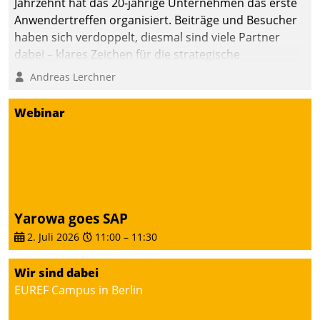
Jahrzehnt hat das 20-jährige Unternehmen das erste
Anwendertreffen organisiert. Beiträge und Besucher
haben sich verdoppelt, diesmal sind viele Partner
dabei – klares Zeichen für die strategische
Fokussierung auf den Kunden.
Andreas Lerchner
Webinar
Yarowa goes SAP
2. Juli 2026
11:00
–
11:30
Wir sind dabei
EUREF Campus in Berlin