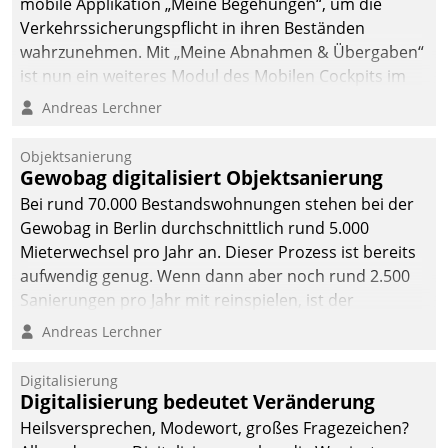
mobile Applikation „Meine Begehungen“, um die
Verkehrssicherungspflicht in ihren Beständen
wahrzunehmen. Mit „Meine Abnahmen & Übergaben“
ist nun ein weiteres Modul des Mobilen Cockpits im
Einsatz.
Andreas Lerchner
Objektsanierung
Gewobag digitalisiert Objektsanierung
Bei rund 70.000 Bestandswohnungen stehen bei der
Gewobag in Berlin durchschnittlich rund 5.000
Mieterwechsel pro Jahr an. Dieser Prozess ist bereits
aufwendig genug. Wenn dann aber noch rund 2.500
Sanierungen pro Jahr mit reinspielen, ist der
Betreuungs- und Organisationsaufwand immens. Im
Andreas Lerchner
Rahmen ihrer Digitalisierungsstrategie hat das
kommunale Wohnungsbauunternehmen daher
Digitalisierung
gemeinsam mit der Berliner Datatrain GmbH den
Digitalisierung bedeutet Veränderung
Teilprozess der Objektsanierung digitalisiert.
Heilsversprechen, Modewort, großes Fragezeichen?