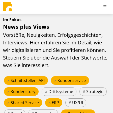
Im Fokus
News plus Views
Vorstöße, Neuigkeiten, Erfolgsgeschichten,
Interviews: Hier erfahren Sie im Detail, wie
wir digitalisieren und Sie profitieren können.
Steuern Sie über die Auswahl der Stichworte,
was Sie interessiert.
×
Schnittstellen, API
×
Kundenservice
×
Kundenstory
#
Drittsysteme
#
Strategie
×
Shared Service
×
ERP
#
UX/UI