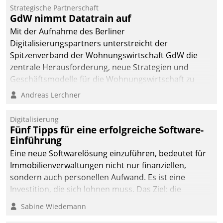
dafür ein Team
Strategische Partnerschaft
GdW nimmt Datatrain auf
bestehend aus
Wohnungsunternehmen
Mit der Aufnahme des Berliner
und PropTech.
Digitalisierungspartners unterstreicht der
Spitzenverband der Wohnungswirtschaft GdW die
zentrale Herausforderung, neue Strategien und
Geschäftsmodelle für die Wohnungswirtschaft zu
entwickeln.
Andreas Lerchner
Digitalisierung
Fünf Tipps für eine erfolgreiche Software-
Einführung
Eine neue Softwarelösung einzuführen, bedeutet für
Immobilienverwaltungen nicht nur finanziellen,
sondern auch personellen Aufwand. Es ist eine
Investition, die sich lohnen muss. Das Ziel: die
nachhaltige Optimierung der Geschäftsabläufe. Damit
Sabine Wiedemann
dieses Ziel erreicht wird, sollten einige Grundregeln