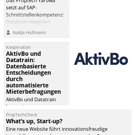
Das Proptech Yarowa
Dialogführung ermöglicht
setzt auf SAP-
dem externen
Schnittstellenkompetenz:
Serviceteam, Anrufe von
Datatrain integriert
Mietenden zügiger und
Yarowas Portal zur
Nadja Hußmann
effizienter zu bearbeiten.
Vergabe und Verwaltung
von Aufträgen der
Kooperation
operativen
AktivBo und
Instandhaltung in die
Datatrain:
Datenbasierte
SAP-Systemlandschaft
Entscheidungen
deutscher
durch
Wohnungsunternehmen
automatisierte
– und beschleunigt damit
Mieterbefragungen
den Weg vom
AktivBo und Datatrain
Mieteranliegen zum
kooperieren –
Dienstleisterauftrag.
Immobilienunternehmen
PropTechCheck
What’s up, Start-up?
profitieren: Die nahtlose
Integration der Lösungen
Eine neue Website führt innovationsfreudige