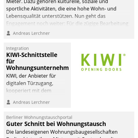
Mieter. Dazu gehören kulturelle, soziale und
sportliche Aktivitäten, die eine hohe Wohn- und
Lebensqualität unterstützen. Nun geht das
Engagement noch weiter: Für die zügige Bearbeitung
von Beschwerden – oder Lob – richtet das
Andreas Lerchner
Unternehmen mit Datatrains Applikation fürs Lob-
und Beschwerde-Management einen eigenen Kanal
Integration
ein.
KIWI-Schnittstelle
für
Wohnungsunternehmen
KIWI, der Anbieter für
digitalen Türzugang,
kooperiert mit dem
Beratungs- und
Andreas Lerchner
Softwareentwicklungshaus
Datatrain.
Berliner Wohnungstauschportal
Guter Schnitt bei Wohnungstausch
Die landeseigenen Wohnungsbaugesellschaften