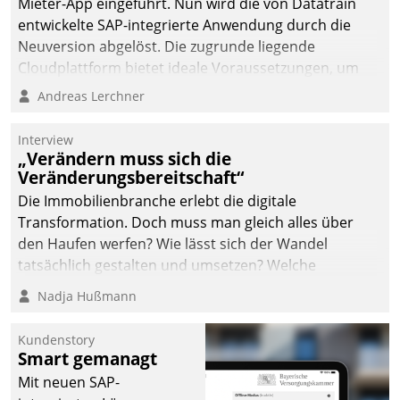
Mieter-App eingeführt. Nun wird die von Datatrain
automatisiert, vollständig
entwickelte SAP-integrierte Anwendung durch die
und auf Wunsch über
Neuversion abgelöst. Die zugrunde liegende
mehrere zuvor
Cloudplattform bietet ideale Voraussetzungen, um
festgelegte
die Funktionalität der App zu erweitern und weitere
Andreas Lerchner
Kommunikationswege bei
innovative Apps, auch von Drittanbietern, in SAP zu
den Empfängern ein.
integrieren.
Interview
„Verändern muss sich die
Veränderungsbereitschaft“
Die Immobilienbranche erlebt die digitale
Transformation. Doch muss man gleich alles über
den Haufen werfen? Wie lässt sich der Wandel
tatsächlich gestalten und umsetzen? Welche
Argumente zählen wirklich?
Nadja Hußmann
Kundenstory
Smart gemanagt
Mit neuen SAP-