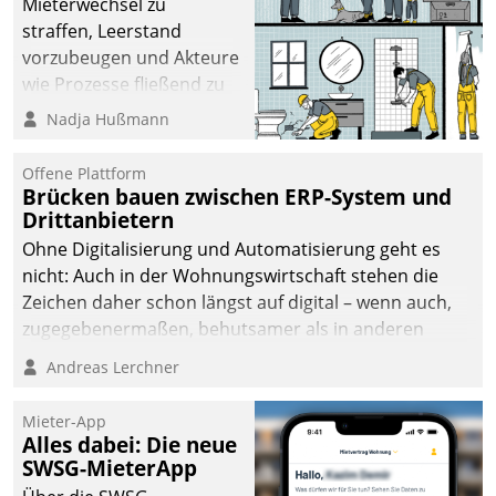
Mieterwechsel zu
sich dabei für den Betrieb
straffen, Leerstand
der Lösung über die SAP
vorzubeugen und Akteure
Cloud Platform
wie Prozesse fließend zu
entschieden - als erstes
vernetzen, nutzt die
Nadja Hußmann
Unternehmen am
Berliner Gewobag seit
Wohnungsmarkt.
Jahresbeginn eine
Offene Plattform
Überblick, Einsicht und
Brücken bauen zwischen ERP-System und
Drittanbietern
Eingriff bietende Lösung.
Zur Entwicklung setzte
Ohne Digitalisierung und Automatisierung geht es
man auf
nicht: Auch in der Wohnungswirtschaft stehen die
Cloudtechnologie,
Zeichen daher schon längst auf digital – wenn auch,
bewährte und Startup-
zugegebenermaßen, behutsamer als in anderen
Partner sowie erstmals
Branchen.
Andreas Lerchner
agile Projektmethoden.
Mieter-App
Alles dabei: Die neue
SWSG-MieterApp