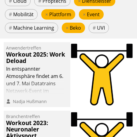
#
Cloud
#
Proptechs
×
Dienstleister
#
Mobilität
×
Plattform
×
Event
#
Machine Learning
×
Beko
#
UVI
Anwendertreffen
Workout 2025: Work
Deload
In entspannter
Atmosphäre findet am 6.
und 7. Mai Datatrains
Netzwerk-Event im
Kunden- und Partnerkreis
Nadja Hußmann
statt. Zentrale Frage: Wie
lassen sich
Branchentreffen
Mammutprojekte
Workout 2023:
meistern und Workloads
Neuronaler
Aktivsport
wuppen – bei zunehmend