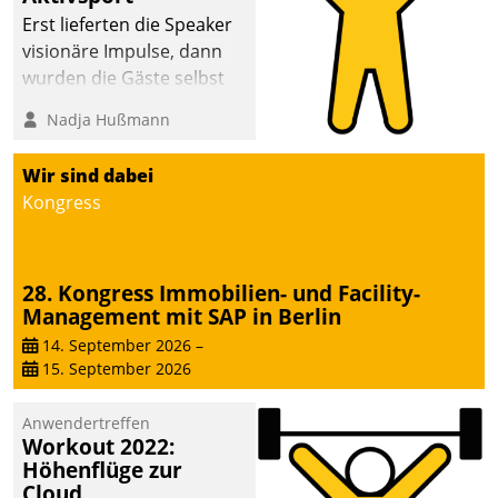
anspruchsvollen
Erst lieferten die Speaker
Aufgaben und
visionäre Impulse, dann
abnehmendem
wurden die Gäste selbst
Nachwuchs?
aktiv und sammelten
Nadja Hußmann
methodisch
Vernetzungsideen fürs
Wir sind dabei
Quartier. Dazwischen
Kongress
zeigte Datatrain, was es
Neues zu bieten hat.
28. Kongress Immobilien- und Facility-
Management mit SAP in Berlin
14. September 2026
–
15. September 2026
Anwendertreffen
Workout 2022:
Höhenflüge zur
Cloud