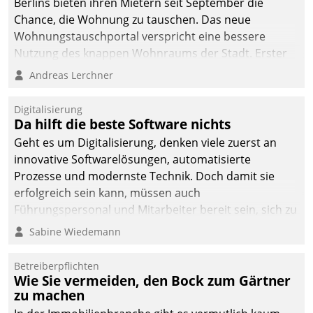
Berlins bieten ihren Mietern seit September die
Chance, die Wohnung zu tauschen. Das neue
Wohnungstauschportal verspricht eine bessere
Nutzung des knappen Wohnraums der Stadt. Erster
Anwendungsfall für Datatrains Lösung API-Hub mit
Andreas Lerchner
Schnittstellen zu den ERP-Systemen der
Unternehmen.
Digitalisierung
Da hilft die beste Software nichts
Geht es um Digitalisierung, denken viele zuerst an
innovative Softwarelösungen, automatisierte
Prozesse und modernste Technik. Doch damit sie
erfolgreich sein kann, müssen auch
Führungspersonal und Mitarbeiter bereit sein, sich zu
verändern und anzupassen, sonst werden sie an ihr
Sabine Wiedemann
scheitern.
Betreiberpflichten
Wie Sie vermeiden, den Bock zum Gärtner
zu machen