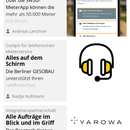
Über die SWSG-
MieterApp können die
mehr als 50.000 Mieter
mit ihrem
Wohnungsunternehmen
Andreas Lerchner
kommunizieren, auf dem
Laufenden bleiben, Daten
Cockpit für telefonischen
einsehen und ändern
Mieterservice
oder
Alles auf dem
Schirm
Schadensmeldungen
abgeben – rund um die
Die Berliner GESOBAU
Uhr.
unterstützt ihren
telefonischen
Mieterservice mit einem
Nadja Hußmann
digitalen Cockpit, das
situationsbezogen
Integrationspartnerschaft
passende Fragen und
Alle Aufträge im
Schlagworte auswirft.
Blick und im Griff
Eine intuitive