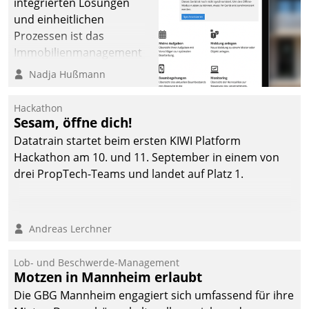
integrierten Lösungen
und einheitlichen
Prozessen ist das
Immobilienmanagement
der Bayerischen
Nadja Hußmann
Versorgungskammer im
Ressort Kapitalanlage für
Hackathon
künftige Aufgaben und
Sesam, öffne dich!
Herausforderungen
Datatrain startet beim ersten KIWI Platform
gerüstet.
Hackathon am 10. und 11. September in einem von
drei PropTech-Teams und landet auf Platz 1.
Andreas Lerchner
Lob- und Beschwerde-Management
Motzen in Mannheim erlaubt
Die GBG Mannheim engagiert sich umfassend für ihre