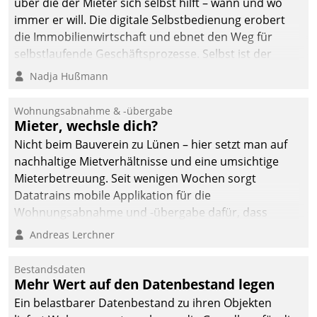
über die der Mieter sich selbst hilft – wann und wo
immer er will. Die digitale Selbstbedienung erobert
die Immobilienwirtschaft und ebnet den Weg für
selbstlaufende Geschäftsprozesse. Selbst ist der
Kunde und smart der Serviceanbieter.
Nadja Hußmann
Wohnungsabnahme & -übergabe
Mieter, wechsle dich?
Nicht beim Bauverein zu Lünen – hier setzt man auf
nachhaltige Mietverhältnisse und eine umsichtige
Mieterbetreuung. Seit wenigen Wochen sorgt
Datatrains mobile Applikation für die
Wohnungsabnahme und -übergabe dafür, dass
Mieter wohlgeordnet kommen und, so es sein muss,
Andreas Lerchner
gehen können.
Bestandsdaten
Mehr Wert auf den Datenbestand legen
Ein belastbarer Datenbestand zu ihren Objekten