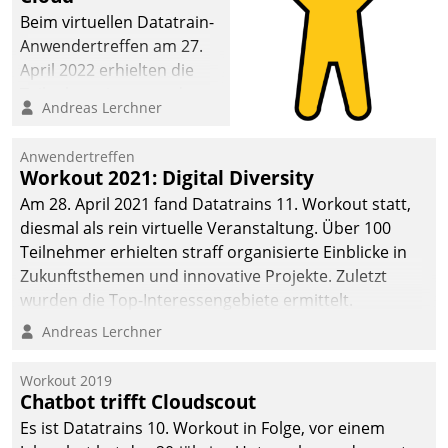
Beim virtuellen Datatrain-
Anwendertreffen am 27.
April 2022 erhielten die
Teilnehmerinnen und
Andreas Lerchner
Teilnehmer kurzweilige
Einblicke in innovative
Anwendertreffen
Cloud-Strategien und -
Workout 2021: Digital Diversity
Lösungen mit hohem
Am 28. April 2021 fand Datatrains 11. Workout statt,
Zukunftspotenzial.
diesmal als rein virtuelle Veranstaltung. Über 100
Teilnehmer erhielten straff organisierte Einblicke in
Zukunftsthemen und innovative Projekte. Zuletzt
wurden die Top-Interessengebiete ermittelt.
Andreas Lerchner
Workout 2019
Chatbot trifft Cloudscout
Es ist Datatrains 10. Workout in Folge, vor einem