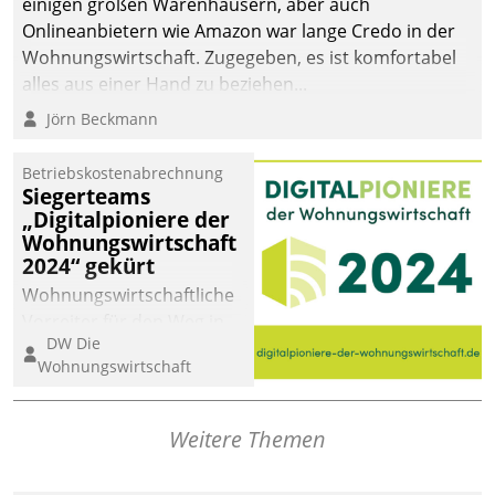
einigen großen Warenhäusern, aber auch
Onlineanbietern wie Amazon war lange Credo in der
Wohnungswirtschaft. Zugegeben, es ist komfortabel
alles aus einer Hand zu beziehen...
Jörn Beckmann
Betriebskostenabrechnung
Siegerteams
„Digitalpioniere der
Wohnungswirtschaft
2024“ gekürt
Wohnungswirtschaftliche
Vorreiter für den Weg in
DW Die
eine digitale Zukunft zu
Wohnungswirtschaft
finden, ist das Ziel des
Awards „Digitalpioniere
der
Weitere Themen
Wohnungswirtschaft“.
Bewerben können sich