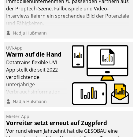
von AktivBo und
Immobilienunternehmen zu passenden Partnern aus
Datatrain ermöglicht
der Proptech-Szene. Fallbeispiele und Video-
automatisiert ausgelöste,
Interviews liefern ein sprechendes Bild der Potenziale
zielgerichtete
und Fähigkeiten.
Mieterbefragungen – eine
Nadja Hußmann
starke Grundlage für
intelligente,
UVI-App
datengestützte
Warm auf die Hand
Entscheidungen.
Datatrains flexible UVI-
App stellt die seit 2022
verpflichtende
unterjährige
Verbrauchsinformation
schnell, zuverlässig und
Nadja Hußmann
leicht bekömmlich bereit:
Die monatlichen
Mieter-App
Mitteilungen zum
Vorreiter setzt erneut auf Zugpferd
Heizungs- und
Vor rund einem Jahrzehnt hat die GESOBAU eine
Wasserverbrauch gehen