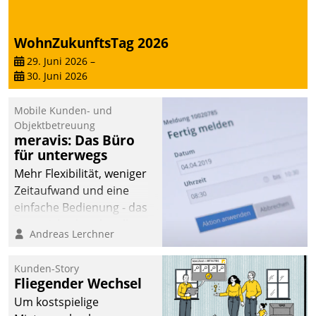
WohnZukunftsTag 2026
29. Juni 2026
–
30. Juni 2026
Mobile Kunden- und
Objektbetreuung
meravis: Das Büro
für unterwegs
Mehr Flexibilität, weniger
Zeitaufwand und eine
einfache Bedienung - das
verspricht das aktuelle
Andreas Lerchner
Cockpit für mobile
Mitarbeiter von
Kunden-Story
Datatrain. Die meravis
Fliegender Wechsel
Wohnungsbau- und
Um kostspielige
Immobilien GmbH hat