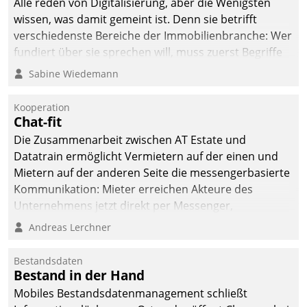
Alle reden von Digitalisierung, aber die Wenigsten
wissen, was damit gemeint ist. Denn sie betrifft
verschiedenste Bereiche der Immobilienbranche: Wer
fundiert über sie sprechen will, muss zuerst Begriffe
klären. Ein Aspekt ist die betriebliche Optimierung:
Sabine Wiedemann
Moderne Softwarelösungen ermöglichen große
Einsparungen durch optimierte und automatisierte
Kooperation
Prozesse. Doch man darf nicht zu viel erwarten: Allein
Chat-fit
mit der Einführung einer neuen Software ist es nicht
Die Zusammenarbeit zwischen AT Estate und
getan. Die Digitalisierung erfordert von Unternehmen
Datatrain ermöglicht Vermietern auf der einen und
die Bereitschaft, sich zu überprüfen, zu hinterfragen
Mietern auf der anderen Seite die messengerbasierte
und zu verändern.
Kommunikation: Mieter erreichen Akteure des
Unternehmens jetzt direkt per Messenger,
Mitarbeiter oder Dienstleister empfangen oder
Andreas Lerchner
versenden die Nachrichten via Cockpit.
Bestandsdaten
Bestand in der Hand
Mobiles Bestandsdatenmanagement schließt