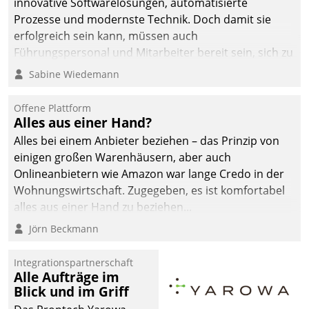
innovative Softwarelösungen, automatisierte
die Bereitschaft, sich zu überprüfen, zu hinterfragen
Prozesse und modernste Technik. Doch damit sie
und zu verändern.
erfolgreich sein kann, müssen auch
Führungspersonal und Mitarbeiter bereit sein, sich zu
verändern und anzupassen, sonst werden sie an ihr
Sabine Wiedemann
scheitern.
Offene Plattform
Alles aus einer Hand?
Alles bei einem Anbieter beziehen – das Prinzip von
einigen großen Warenhäusern, aber auch
Onlineanbietern wie Amazon war lange Credo in der
Wohnungswirtschaft. Zugegeben, es ist komfortabel
alles aus einer Hand zu beziehen...
Jörn Beckmann
Integrationspartnerschaft
Alle Aufträge im
Blick und im Griff