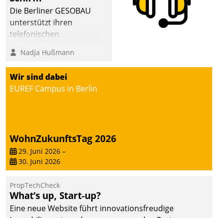
abgeben – rund um die
Die Berliner GESOBAU
Uhr.
unterstützt ihren
telefonischen
Mieterservice mit einem
Nadja Hußmann
digitalen Cockpit, das
situationsbezogen
Wir sind dabei
passende Fragen und
EUREF Campus in Berlin
Schlagworte auswirft.
Eine intuitive
Dialogführung ermöglicht
dem externen
WohnZukunftsTag 2026
Serviceteam, Anrufe von
Mietenden zügiger und
29. Juni 2026
–
30. Juni 2026
effizienter zu bearbeiten.
PropTechCheck
What’s up, Start-up?
Eine neue Website führt innovationsfreudige