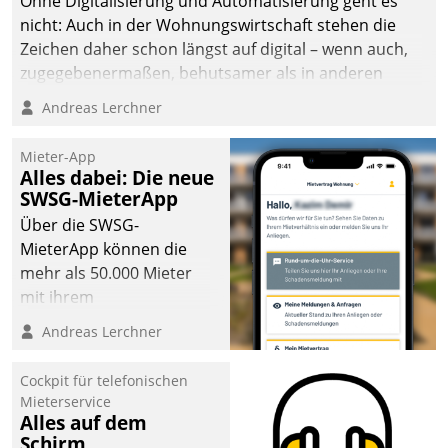
Ohne Digitalisierung und Automatisierung geht es
man auf
nicht: Auch in der Wohnungswirtschaft stehen die
Cloudtechnologie,
Zeichen daher schon längst auf digital – wenn auch,
bewährte und Startup-
zugegebenermaßen, behutsamer als in anderen
Partner sowie erstmals
Branchen.
Andreas Lerchner
agile Projektmethoden.
Mieter-App
Alles dabei: Die neue
SWSG-MieterApp
Über die SWSG-
MieterApp können die
mehr als 50.000 Mieter
mit ihrem
Wohnungsunternehmen
Andreas Lerchner
kommunizieren, auf dem
Laufenden bleiben, Daten
Cockpit für telefonischen
einsehen und ändern
Mieterservice
oder
Alles auf dem
Schirm
Schadensmeldungen