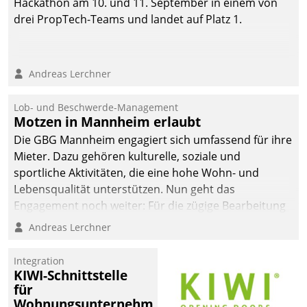
Hackathon am 10. und 11. September in einem von
drei PropTech-Teams und landet auf Platz 1.
Andreas Lerchner
Lob- und Beschwerde-Management
Motzen in Mannheim erlaubt
Die GBG Mannheim engagiert sich umfassend für ihre
Mieter. Dazu gehören kulturelle, soziale und
sportliche Aktivitäten, die eine hohe Wohn- und
Lebensqualität unterstützen. Nun geht das
Engagement noch weiter: Für die zügige Bearbeitung
von Beschwerden – oder Lob – richtet das
Andreas Lerchner
Unternehmen mit Datatrains Applikation fürs Lob-
und Beschwerde-Management einen eigenen Kanal
Integration
ein.
KIWI-Schnittstelle
für
Wohnungsunternehmen