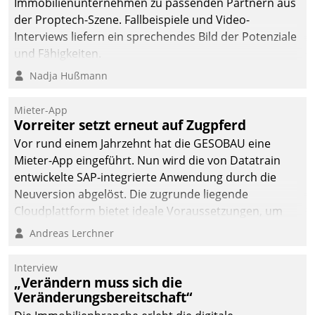
Immobilienunternehmen zu passenden Partnern aus
der Proptech-Szene. Fallbeispiele und Video-
Interviews liefern ein sprechendes Bild der Potenziale
und Fähigkeiten.
Nadja Hußmann
Mieter-App
Vorreiter setzt erneut auf Zugpferd
Vor rund einem Jahrzehnt hat die GESOBAU eine
Mieter-App eingeführt. Nun wird die von Datatrain
entwickelte SAP-integrierte Anwendung durch die
Neuversion abgelöst. Die zugrunde liegende
Cloudplattform bietet ideale Voraussetzungen, um
die Funktionalität der App zu erweitern und weitere
Andreas Lerchner
innovative Apps, auch von Drittanbietern, in SAP zu
integrieren.
Interview
„Verändern muss sich die
Veränderungsbereitschaft“