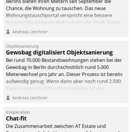
Berlins bieten ihren Mietern seit September die
Chance, die Wohnung zu tauschen. Das neue
Wohnungstauschportal verspricht eine bessere
Nutzung des knappen Wohnraums der Stadt. Erster
Anwendungsfall für Datatrains Lösung API-Hub mit
Andreas Lerchner
Schnittstellen zu den ERP-Systemen der
Unternehmen.
Objektsanierung
Gewobag digitalisiert Objektsanierung
Bei rund 70.000 Bestandswohnungen stehen bei der
Gewobag in Berlin durchschnittlich rund 5.000
Mieterwechsel pro Jahr an. Dieser Prozess ist bereits
aufwendig genug. Wenn dann aber noch rund 2.500
Sanierungen pro Jahr mit reinspielen, ist der
Betreuungs- und Organisationsaufwand immens. Im
Andreas Lerchner
Rahmen ihrer Digitalisierungsstrategie hat das
kommunale Wohnungsbauunternehmen daher
Kooperation
gemeinsam mit der Berliner Datatrain GmbH den
Chat-fit
Teilprozess der Objektsanierung digitalisiert.
Die Zusammenarbeit zwischen AT Estate und