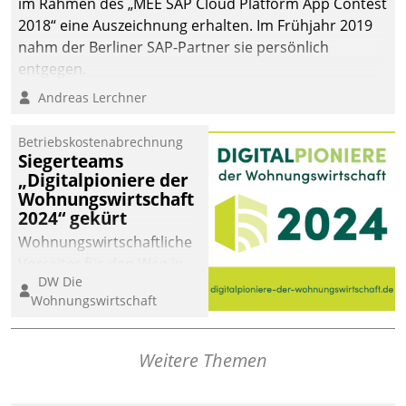
im Rahmen des „MEE SAP Cloud Platform App Contest
2018“ eine Auszeichnung erhalten. Im Frühjahr 2019
nahm der Berliner SAP-Partner sie persönlich
entgegen.
Andreas Lerchner
Betriebskostenabrechnung
Siegerteams
„Digitalpioniere der
Wohnungswirtschaft
2024“ gekürt
Wohnungswirtschaftliche
Vorreiter für den Weg in
DW Die
eine digitale Zukunft zu
Wohnungswirtschaft
finden, ist das Ziel des
Awards „Digitalpioniere
der
Weitere Themen
Wohnungswirtschaft“.
Bewerben können sich