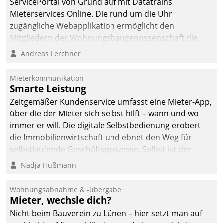
ServicePortal von Grund auf mit Datatrains
automatisiert, vollständig
Mieterservices Online. Die rund um die Uhr
und auf Wunsch über
zugängliche Webapplikation ermöglicht den
mehrere zuvor
Mitgliedern der Wohnungs­bau­genossenschaft die
festgelegte
Kontaktaufnahme per Smartphone, Tablet oder PC.
Andreas Lerchner
Kommunikationswege bei
den Empfängern ein.
Mieterkommunikation
Smarte Leistung
Zeitgemäßer Kundenservice umfasst eine Mieter-App,
über die der Mieter sich selbst hilft – wann und wo
immer er will. Die digitale Selbstbedienung erobert
die Immobilienwirtschaft und ebnet den Weg für
selbstlaufende Geschäftsprozesse. Selbst ist der
Kunde und smart der Serviceanbieter.
Nadja Hußmann
Wohnungsabnahme & -übergabe
Mieter, wechsle dich?
Nicht beim Bauverein zu Lünen – hier setzt man auf