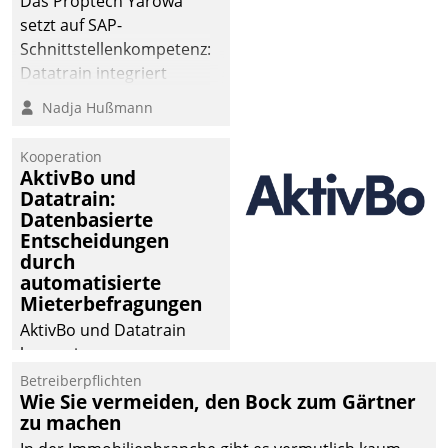
Das Proptech Yarowa
setzt auf SAP-
Schnittstellenkompetenz:
Datatrain integriert
Yarowas Portal zur
Nadja Hußmann
Vergabe und Verwaltung
von Aufträgen der
Kooperation
operativen
AktivBo und
Instandhaltung in die
Datatrain:
Datenbasierte
SAP-Systemlandschaft
Entscheidungen
deutscher
durch
Wohnungsunternehmen
automatisierte
– und beschleunigt damit
Mieterbefragungen
den Weg vom
AktivBo und Datatrain
Mieteranliegen zum
kooperieren –
Dienstleisterauftrag.
Immobilienunternehmen
Betreiberpflichten
Wie Sie vermeiden, den Bock zum Gärtner
profitieren: Die nahtlose
zu machen
Integration der Lösungen