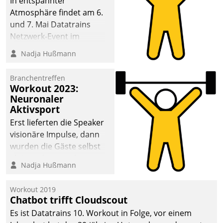
In entspannter
Atmosphäre findet am 6.
und 7. Mai Datatrains
Netzwerk-Event im
Kunden- und Partnerkreis
Nadja Hußmann
statt. Zentrale Frage: Wie
lassen sich
Branchentreffen
Mammutprojekte
Workout 2023:
meistern und Workloads
Neuronaler
Aktivsport
wuppen – bei zunehmend
anspruchsvollen
Erst lieferten die Speaker
Aufgaben und
visionäre Impulse, dann
abnehmendem
wurden die Gäste selbst
Nachwuchs?
aktiv und sammelten
Nadja Hußmann
methodisch
Vernetzungsideen fürs
Workout 2019
Quartier. Dazwischen
Chatbot trifft Cloudscout
zeigte Datatrain, was es
Es ist Datatrains 10. Workout in Folge, vor einem
Neues zu bieten hat.