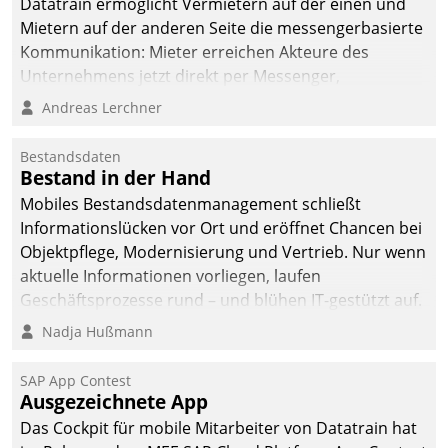
Datatrain ermöglicht Vermietern auf der einen und
Mietern auf der anderen Seite die messengerbasierte
Kommunikation: Mieter erreichen Akteure des
Unternehmens jetzt direkt per Messenger,
Mitarbeiter oder Dienstleister empfangen oder
Andreas Lerchner
versenden die Nachrichten via Cockpit.
Bestandsdaten
Bestand in der Hand
Mobiles Bestandsdatenmanagement schließt
Informationslücken vor Ort und eröffnet Chancen bei
Objektpflege, Modernisierung und Vertrieb. Nur wenn
aktuelle Informationen vorliegen, laufen
Geschäftsprozesse rund – und blühen IT-gestützt auf.
Nadja Hußmann
SAP App Contest
Ausgezeichnete App
Das Cockpit für mobile Mitarbeiter von Datatrain hat