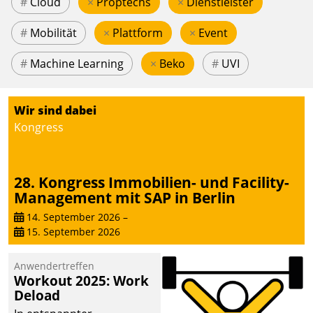
#
Cloud
×
Proptechs
×
Dienstleister
#
Mobilität
×
Plattform
×
Event
#
Machine Learning
×
Beko
#
UVI
Wir sind dabei
Kongress
28. Kongress Immobilien- und Facility-
Management mit SAP in Berlin
14. September 2026
–
15. September 2026
Anwendertreffen
Workout 2025: Work
Deload