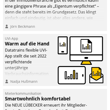
In der Immobilienbranche gibt es vermutlich kaum
von AktivBo und
eine gängigere Phrase als „Eigentum verpflichtet“ –
Datatrain ermöglicht
denn die steht bereits im Grundgesetz. Das klingt
automatisiert ausgelöste,
einfach und eindeutig, ist aber alles andere, wie
zielgerichtete
Branchenbeschäftigte wissen. Denn mit der
Mieterbefragungen – eine
Jörn Beckmann
Verantwortung folgen Verpflichtungen.
starke Grundlage für
intelligente,
UVI-App
datengestützte
Warm auf die Hand
Entscheidungen.
Datatrains flexible UVI-
App stellt die seit 2022
verpflichtende
unterjährige
Verbrauchsinformation
schnell, zuverlässig und
Nadja Hußmann
leicht bekömmlich bereit:
Die monatlichen
Mieterkommunikation
Mitteilungen zum
Smartwohnlich komfortabel
Heizungs- und
Die NEUE LÜBECKER erneuert ihr Mitglieder-
Wasserverbrauch gehen