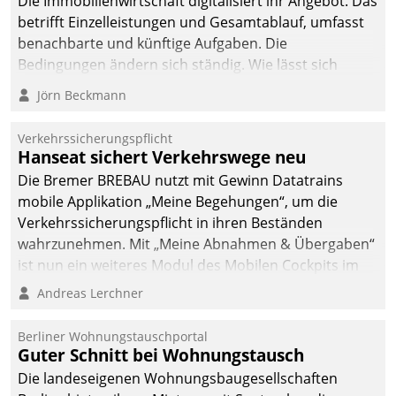
Die Immobilienwirtschaft digitalisiert ihr Angebot. Das
betrifft Einzelleistungen und Gesamtablauf, umfasst
benachbarte und künftige Aufgaben. Die
Bedingungen ändern sich ständig. Wie lässt sich
technisch die Kontrolle wahren und zugleich Freiraum
Jörn Beckmann
fürs Wachsen öffnen?
Verkehrssicherungspflicht
Hanseat sichert Verkehrswege neu
Die Bremer BREBAU nutzt mit Gewinn Datatrains
mobile Applikation „Meine Begehungen“, um die
Verkehrssicherungspflicht in ihren Beständen
wahrzunehmen. Mit „Meine Abnahmen & Übergaben“
ist nun ein weiteres Modul des Mobilen Cockpits im
Einsatz.
Andreas Lerchner
Berliner Wohnungstauschportal
Guter Schnitt bei Wohnungstausch
Die landeseigenen Wohnungsbaugesellschaften