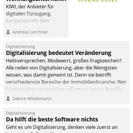
KIWI, der Anbieter für
digitalen Türzugang,
kooperiert mit dem
Beratungs- und
Andreas Lerchner
Softwareentwicklungshaus
Datatrain.
Digitalisierung
Digitalisierung bedeutet Veränderung
Heilsversprechen, Modewort, großes Fragezeichen?
Alle reden von Digitalisierung, aber die Wenigsten
wissen, was damit gemeint ist. Denn sie betrifft
verschiedenste Bereiche der Immobilienbranche: Wer
fundiert über sie sprechen will, muss zuerst Begriffe
klären. Ein Aspekt ist die betriebliche Optimierung:
Sabine Wiedemann
Moderne Softwarelösungen ermöglichen große
Einsparungen durch optimierte und automatisierte
Digitalisierung
Prozesse. Doch man darf nicht zu viel erwarten: Allein
Da hilft die beste Software nichts
mit der Einführung einer neuen Software ist es nicht
Geht es um Digitalisierung, denken viele zuerst an
getan. Die Digitalisierung erfordert von Unternehmen