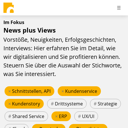
Im Fokus
News plus Views
Vorstöße, Neuigkeiten, Erfolgsgeschichten,
Interviews: Hier erfahren Sie im Detail, wie
wir digitalisieren und Sie profitieren können.
Steuern Sie über die Auswahl der Stichworte,
was Sie interessiert.
×
Schnittstellen, API
×
Kundenservice
×
Kundenstory
#
Drittsysteme
#
Strategie
#
Shared Service
×
ERP
#
UX/UI