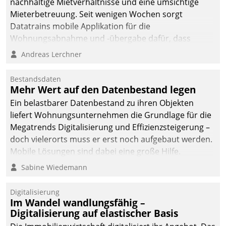
nachhaltige Mietverhältnisse und eine umsichtige
Mieterbetreuung. Seit wenigen Wochen sorgt
Datatrains mobile Applikation für die
Wohnungsabnahme und -übergabe dafür, dass
Mieter wohlgeordnet kommen und, so es sein muss,
Andreas Lerchner
gehen können.
Bestandsdaten
Mehr Wert auf den Datenbestand legen
Ein belastbarer Datenbestand zu ihren Objekten
liefert Wohnungsunternehmen die Grundlage für die
Megatrends Digitalisierung und Effizienzsteigerung –
doch vielerorts muss er erst noch aufgebaut werden.
Mobile Lösungen sind dabei eine große Hilfe.
Sabine Wiedemann
Digitalisierung
Im Wandel wandlungsfähig –
Digitalisierung auf elastischer Basis