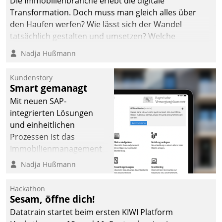
Die Immobilienbranche erlebt die digitale
Transformation. Doch muss man gleich alles über
den Haufen werfen? Wie lässt sich der Wandel
tatsächlich gestalten und umsetzen? Welche
Argumente zählen wirklich?
Nadja Hußmann
Kundenstory
Smart gemanagt
Mit neuen SAP-
integrierten Lösungen
und einheitlichen
Prozessen ist das
Immobilienmanagement
der Bayerischen
Nadja Hußmann
Versorgungskammer im
Ressort Kapitalanlage für
Hackathon
künftige Aufgaben und
Sesam, öffne dich!
Herausforderungen
Datatrain startet beim ersten KIWI Platform
gerüstet.