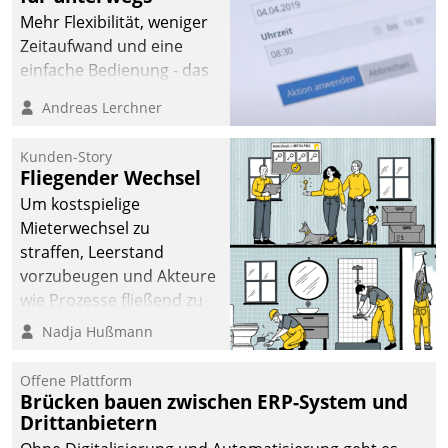
Mehr Flexibilität, weniger
Zeitaufwand und eine
einfache Bedienung - das
verspricht das aktuelle
Andreas Lerchner
Cockpit für mobile
Mitarbeiter von
Kunden-Story
Datatrain. Die meravis
Fliegender Wechsel
Wohnungsbau- und
Um kostspielige
Immobilien GmbH hat
Mieterwechsel zu
sich dabei für den Betrieb
straffen, Leerstand
der Lösung über die SAP
vorzubeugen und Akteure
Cloud Platform
wie Prozesse fließend zu
entschieden - als erstes
vernetzen, nutzt die
Nadja Hußmann
Unternehmen am
Berliner Gewobag seit
Wohnungsmarkt.
Jahresbeginn eine
Offene Plattform
Überblick, Einsicht und
Brücken bauen zwischen ERP-System und
Drittanbietern
Eingriff bietende Lösung.
Zur Entwicklung setzte