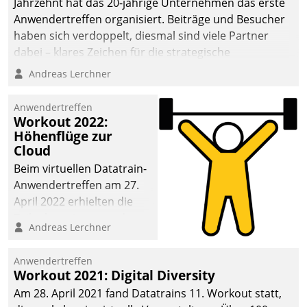
Jahrzehnt hat das 20-jährige Unternehmen das erste
Anwendertreffen organisiert. Beiträge und Besucher
haben sich verdoppelt, diesmal sind viele Partner
dabei – klares Zeichen für die strategische
Fokussierung auf den Kunden.
Andreas Lerchner
Anwendertreffen
Workout 2022:
Höhenflüge zur
Cloud
Beim virtuellen Datatrain-
Anwendertreffen am 27.
April 2022 erhielten die
Teilnehmerinnen und
Andreas Lerchner
Teilnehmer kurzweilige
Einblicke in innovative
Anwendertreffen
Cloud-Strategien und -
Workout 2021: Digital Diversity
Lösungen mit hohem
Am 28. April 2021 fand Datatrains 11. Workout statt,
Zukunftspotenzial.