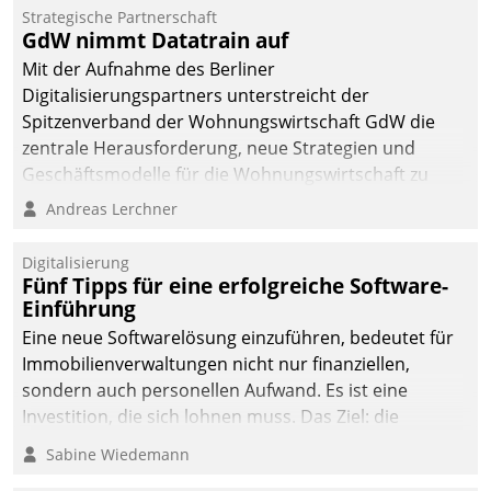
dafür ein Team
Strategische Partnerschaft
GdW nimmt Datatrain auf
bestehend aus
Wohnungsunternehmen
Mit der Aufnahme des Berliner
und PropTech.
Digitalisierungspartners unterstreicht der
Spitzenverband der Wohnungswirtschaft GdW die
zentrale Herausforderung, neue Strategien und
Geschäftsmodelle für die Wohnungswirtschaft zu
entwickeln.
Andreas Lerchner
Digitalisierung
Fünf Tipps für eine erfolgreiche Software-
Einführung
Eine neue Softwarelösung einzuführen, bedeutet für
Immobilienverwaltungen nicht nur finanziellen,
sondern auch personellen Aufwand. Es ist eine
Investition, die sich lohnen muss. Das Ziel: die
nachhaltige Optimierung der Geschäftsabläufe. Damit
Sabine Wiedemann
dieses Ziel erreicht wird, sollten einige Grundregeln