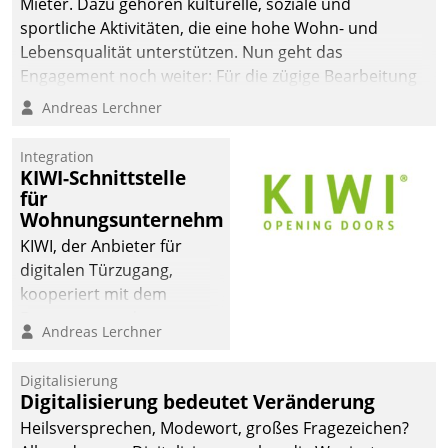
Mieter. Dazu gehören kulturelle, soziale und
sportliche Aktivitäten, die eine hohe Wohn- und
Lebensqualität unterstützen. Nun geht das
Engagement noch weiter: Für die zügige Bearbeitung
von Beschwerden – oder Lob – richtet das
Andreas Lerchner
Unternehmen mit Datatrains Applikation fürs Lob-
und Beschwerde-Management einen eigenen Kanal
Integration
ein.
KIWI-Schnittstelle
für
Wohnungsunternehmen
KIWI, der Anbieter für
digitalen Türzugang,
kooperiert mit dem
Beratungs- und
Andreas Lerchner
Softwareentwicklungshaus
Datatrain.
Digitalisierung
Digitalisierung bedeutet Veränderung
Heilsversprechen, Modewort, großes Fragezeichen?