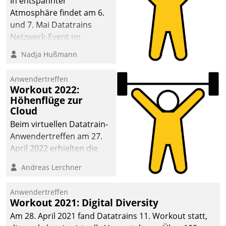
In entspannter
Atmosphäre findet am 6.
und 7. Mai Datatrains
Netzwerk-Event im
Kunden- und Partnerkreis
Nadja Hußmann
statt. Zentrale Frage: Wie
lassen sich
Anwendertreffen
Mammutprojekte
Workout 2022:
meistern und Workloads
Höhenflüge zur
Cloud
wuppen – bei zunehmend
anspruchsvollen
Beim virtuellen Datatrain-
Aufgaben und
Anwendertreffen am 27.
abnehmendem
April 2022 erhielten die
Nachwuchs?
Teilnehmerinnen und
Andreas Lerchner
Teilnehmer kurzweilige
Einblicke in innovative
Anwendertreffen
Cloud-Strategien und -
Workout 2021: Digital Diversity
Lösungen mit hohem
Am 28. April 2021 fand Datatrains 11. Workout statt,
Zukunftspotenzial.