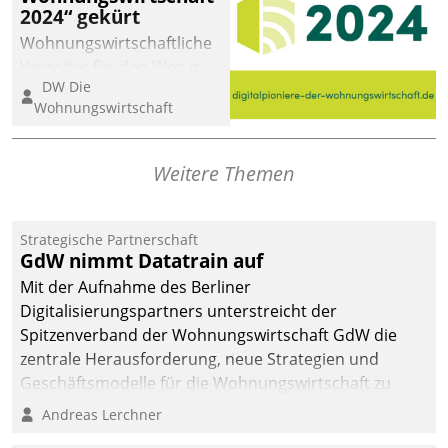
2024“ gekürt
Wohnungswirtschaftliche
Vorreiter für den Weg in
DW Die
eine digitale Zukunft zu
Wohnungswirtschaft
finden, ist das Ziel des
Awards „Digitalpioniere
der
Weitere Themen
Wohnungswirtschaft“.
Bewerben können sich
dafür ein Team
Strategische Partnerschaft
GdW nimmt Datatrain auf
bestehend aus
Wohnungsunternehmen
Mit der Aufnahme des Berliner
und PropTech.
Digitalisierungspartners unterstreicht der
Spitzenverband der Wohnungswirtschaft GdW die
zentrale Herausforderung, neue Strategien und
Geschäftsmodelle für die Wohnungswirtschaft zu
entwickeln.
Andreas Lerchner