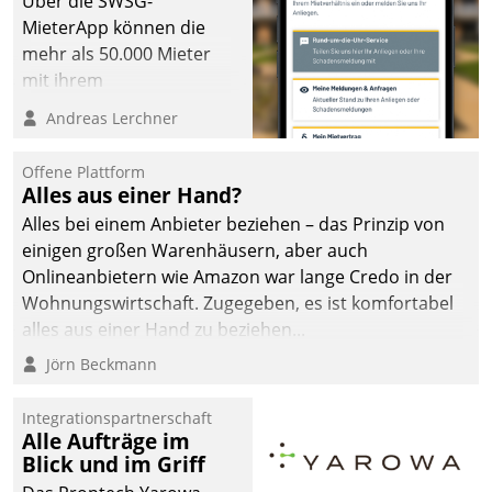
Über die SWSG-
MieterApp können die
mehr als 50.000 Mieter
mit ihrem
Wohnungsunternehmen
Andreas Lerchner
kommunizieren, auf dem
Laufenden bleiben, Daten
Offene Plattform
einsehen und ändern
Alles aus einer Hand?
oder
Alles bei einem Anbieter beziehen – das Prinzip von
Schadensmeldungen
einigen großen Warenhäusern, aber auch
abgeben – rund um die
Onlineanbietern wie Amazon war lange Credo in der
Uhr.
Wohnungswirtschaft. Zugegeben, es ist komfortabel
alles aus einer Hand zu beziehen...
Jörn Beckmann
Integrationspartnerschaft
Alle Aufträge im
Blick und im Griff