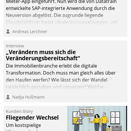
Mieter-App eingeführt. Nun wird die von Datatrain
entwickelte SAP-integrierte Anwendung durch die
Neuversion abgelöst. Die zugrunde liegende
Cloudplattform bietet ideale Voraussetzungen, um
die Funktionalität der App zu erweitern und weitere
Andreas Lerchner
innovative Apps, auch von Drittanbietern, in SAP zu
integrieren.
Interview
„Verändern muss sich die
Veränderungsbereitschaft“
Die Immobilienbranche erlebt die digitale
Transformation. Doch muss man gleich alles über
den Haufen werfen? Wie lässt sich der Wandel
tatsächlich gestalten und umsetzen? Welche
Argumente zählen wirklich?
Nadja Hußmann
Kunden-Story
Fliegender Wechsel
Um kostspielige