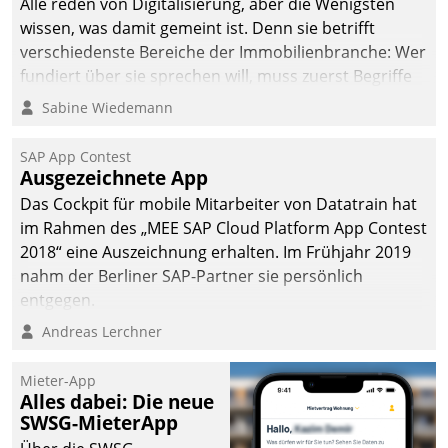
Alle reden von Digitalisierung, aber die Wenigsten
wissen, was damit gemeint ist. Denn sie betrifft
verschiedenste Bereiche der Immobilienbranche: Wer
fundiert über sie sprechen will, muss zuerst Begriffe
klären. Ein Aspekt ist die betriebliche Optimierung:
Sabine Wiedemann
Moderne Softwarelösungen ermöglichen große
Einsparungen durch optimierte und automatisierte
SAP App Contest
Prozesse. Doch man darf nicht zu viel erwarten: Allein
Ausgezeichnete App
mit der Einführung einer neuen Software ist es nicht
Das Cockpit für mobile Mitarbeiter von Datatrain hat
getan. Die Digitalisierung erfordert von Unternehmen
im Rahmen des „MEE SAP Cloud Platform App Contest
die Bereitschaft, sich zu überprüfen, zu hinterfragen
2018“ eine Auszeichnung erhalten. Im Frühjahr 2019
und zu verändern.
nahm der Berliner SAP-Partner sie persönlich
entgegen.
Andreas Lerchner
Mieter-App
Alles dabei: Die neue
SWSG-MieterApp