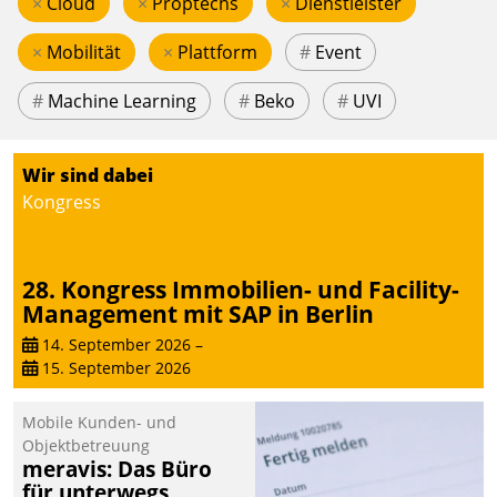
×
Cloud
×
Proptechs
×
Dienstleister
×
Mobilität
×
Plattform
#
Event
#
Machine Learning
#
Beko
#
UVI
Wir sind dabei
Kongress
28. Kongress Immobilien- und Facility-
Management mit SAP in Berlin
14. September 2026
–
15. September 2026
Mobile Kunden- und
Objektbetreuung
meravis: Das Büro
für unterwegs