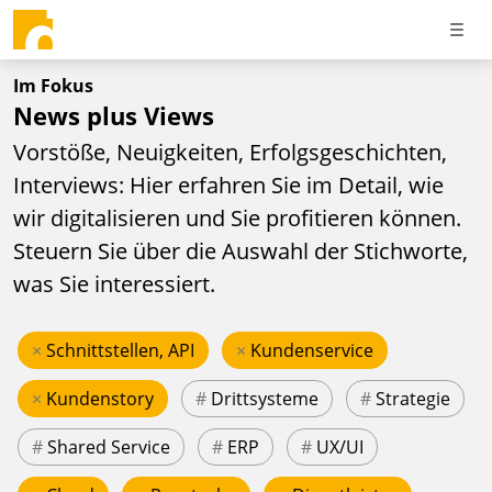
Im Fokus
News plus Views
Vorstöße, Neuigkeiten, Erfolgsgeschichten,
Interviews: Hier erfahren Sie im Detail, wie
wir digitalisieren und Sie profitieren können.
Steuern Sie über die Auswahl der Stichworte,
was Sie interessiert.
×
Schnittstellen, API
×
Kundenservice
×
Kundenstory
#
Drittsysteme
#
Strategie
#
Shared Service
#
ERP
#
UX/UI