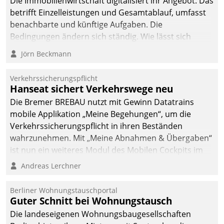
Die Immobilienwirtschaft digitalisiert ihr Angebot. Das
betrifft Einzelleistungen und Gesamtablauf, umfasst
benachbarte und künftige Aufgaben. Die
Bedingungen ändern sich ständig. Wie lässt sich
technisch die Kontrolle wahren und zugleich Freiraum
Jörn Beckmann
fürs Wachsen öffnen?
Verkehrssicherungspflicht
Hanseat sichert Verkehrswege neu
Die Bremer BREBAU nutzt mit Gewinn Datatrains
mobile Applikation „Meine Begehungen“, um die
Verkehrssicherungspflicht in ihren Beständen
wahrzunehmen. Mit „Meine Abnahmen & Übergaben“
ist nun ein weiteres Modul des Mobilen Cockpits im
Einsatz.
Andreas Lerchner
Berliner Wohnungstauschportal
Guter Schnitt bei Wohnungstausch
Die landeseigenen Wohnungsbaugesellschaften