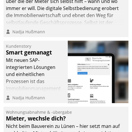
über die der Mieter sich selbst hilft – wann und wo
immer er will. Die digitale Selbstbedienung erobert
die Immobilienwirtschaft und ebnet den Weg für
selbstlaufende Geschäftsprozesse. Selbst ist der
Kunde und smart der Serviceanbieter.
Nadja Hußmann
Kundenstory
Smart gemanagt
Mit neuen SAP-
integrierten Lösungen
und einheitlichen
Prozessen ist das
Immobilienmanagement
der Bayerischen
Nadja Hußmann
Versorgungskammer im
Ressort Kapitalanlage für
Wohnungsabnahme & -übergabe
künftige Aufgaben und
Mieter, wechsle dich?
Herausforderungen
Nicht beim Bauverein zu Lünen – hier setzt man auf
gerüstet.