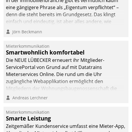
In der Immobilienbranche gibt es vermutlich kaum
von AktivBo und
eine gängigere Phrase als „Eigentum verpflichtet“ –
Datatrain ermöglicht
denn die steht bereits im Grundgesetz. Das klingt
automatisiert ausgelöste,
einfach und eindeutig, ist aber alles andere, wie
zielgerichtete
Branchenbeschäftigte wissen. Denn mit der
Mieterbefragungen – eine
Jörn Beckmann
Verantwortung folgen Verpflichtungen.
starke Grundlage für
intelligente,
Mieterkommunikation
datengestützte
Smartwohnlich komfortabel
Entscheidungen.
Die NEUE LÜBECKER erneuert ihr Mitglieder-
ServicePortal von Grund auf mit Datatrains
Mieterservices Online. Die rund um die Uhr
zugängliche Webapplikation ermöglicht den
Mitgliedern der Wohnungs­bau­genossenschaft die
Kontaktaufnahme per Smartphone, Tablet oder PC.
Andreas Lerchner
Mieterkommunikation
Smarte Leistung
Zeitgemäßer Kundenservice umfasst eine Mieter-App,