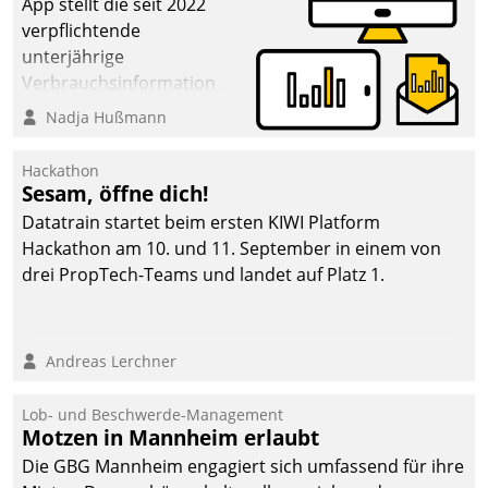
App stellt die seit 2022
verpflichtende
unterjährige
Verbrauchsinformation
schnell, zuverlässig und
Nadja Hußmann
leicht bekömmlich bereit:
Die monatlichen
Hackathon
Mitteilungen zum
Sesam, öffne dich!
Heizungs- und
Datatrain startet beim ersten KIWI Platform
Wasserverbrauch gehen
Hackathon am 10. und 11. September in einem von
automatisiert, vollständig
drei PropTech-Teams und landet auf Platz 1.
und auf Wunsch über
mehrere zuvor
festgelegte
Andreas Lerchner
Kommunikationswege bei
den Empfängern ein.
Lob- und Beschwerde-Management
Motzen in Mannheim erlaubt
Die GBG Mannheim engagiert sich umfassend für ihre