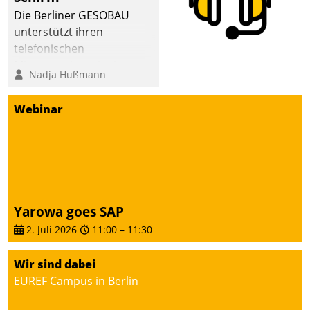
Die Berliner GESOBAU
unterstützt ihren
telefonischen
Mieterservice mit einem
Nadja Hußmann
digitalen Cockpit, das
situationsbezogen
Webinar
passende Fragen und
Schlagworte auswirft.
Eine intuitive
Dialogführung ermöglicht
dem externen
Serviceteam, Anrufe von
Yarowa goes SAP
Mietenden zügiger und
2. Juli 2026
11:00
–
11:30
effizienter zu bearbeiten.
Wir sind dabei
EUREF Campus in Berlin