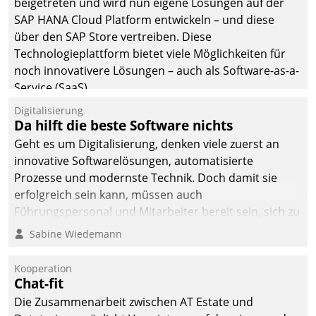
beigetreten und wird nun eigene Lösungen auf der
SAP HANA Cloud Platform entwickeln – und diese
über den SAP Store vertreiben. Diese
Technologieplattform bietet viele Möglichkeiten für
noch innovativere Lösungen – auch als Software-as-a-
Service (SaaS).
Digitalisierung
Da hilft die beste Software nichts
Geht es um Digitalisierung, denken viele zuerst an
innovative Softwarelösungen, automatisierte
Prozesse und modernste Technik. Doch damit sie
erfolgreich sein kann, müssen auch
Führungspersonal und Mitarbeiter bereit sein, sich zu
verändern und anzupassen, sonst werden sie an ihr
Sabine Wiedemann
scheitern.
Kooperation
Chat-fit
Die Zusammenarbeit zwischen AT Estate und