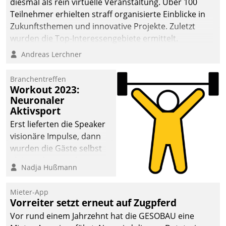
diesmal als rein virtuelle Veranstaltung. Über 100
Teilnehmer erhielten straff organisierte Einblicke in
Zukunftsthemen und innovative Projekte. Zuletzt
wurden die Top-Interessengebiete ermittelt.
Andreas Lerchner
Branchentreffen
Workout 2023:
Neuronaler
Aktivsport
Erst lieferten die Speaker
visionäre Impulse, dann
wurden die Gäste selbst
aktiv und sammelten
Nadja Hußmann
methodisch
Vernetzungsideen fürs
Mieter-App
Quartier. Dazwischen
Vorreiter setzt erneut auf Zugpferd
zeigte Datatrain, was es
Vor rund einem Jahrzehnt hat die GESOBAU eine
Neues zu bieten hat.