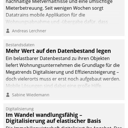
nachhaltige Mietverhältnisse und eine umsichtige
Mieterbetreuung. Seit wenigen Wochen sorgt
Datatrains mobile Applikation für die
Wohnungsabnahme und -übergabe dafür, dass
Mieter wohlgeordnet kommen und, so es sein muss,
Andreas Lerchner
gehen können.
Bestandsdaten
Mehr Wert auf den Datenbestand legen
Ein belastbarer Datenbestand zu ihren Objekten
liefert Wohnungsunternehmen die Grundlage für die
Megatrends Digitalisierung und Effizienzsteigerung –
doch vielerorts muss er erst noch aufgebaut werden.
Mobile Lösungen sind dabei eine große Hilfe.
Sabine Wiedemann
Digitalisierung
Im Wandel wandlungsfähig –
Digitalisierung auf elastischer Basis