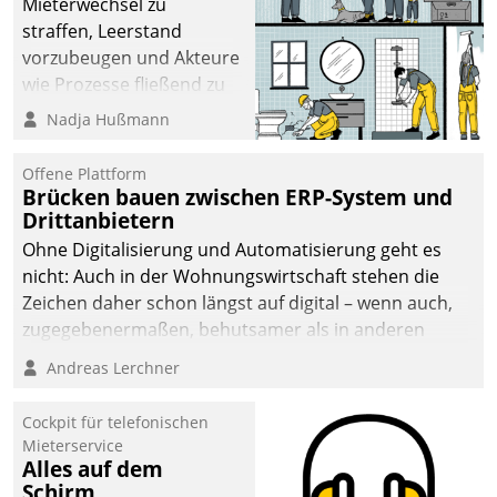
Mieterwechsel zu
straffen, Leerstand
vorzubeugen und Akteure
wie Prozesse fließend zu
vernetzen, nutzt die
Nadja Hußmann
Berliner Gewobag seit
Jahresbeginn eine
Offene Plattform
Überblick, Einsicht und
Brücken bauen zwischen ERP-System und
Drittanbietern
Eingriff bietende Lösung.
Zur Entwicklung setzte
Ohne Digitalisierung und Automatisierung geht es
man auf
nicht: Auch in der Wohnungswirtschaft stehen die
Cloudtechnologie,
Zeichen daher schon längst auf digital – wenn auch,
bewährte und Startup-
zugegebenermaßen, behutsamer als in anderen
Partner sowie erstmals
Branchen.
Andreas Lerchner
agile Projektmethoden.
Cockpit für telefonischen
Mieterservice
Alles auf dem
Schirm