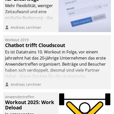
Mehr Flexibilität, weniger
Zeitaufwand und eine
einfache Bedienung - das
verspricht das aktuelle
Andreas Lerchner
Cockpit für mobile
Mitarbeiter von
Workout 2019
Datatrain. Die meravis
Chatbot trifft Cloudscout
Wohnungsbau- und
Es ist Datatrains 10. Workout in Folge, vor einem
Immobilien GmbH hat
Jahrzehnt hat das 20-jährige Unternehmen das erste
sich dabei für den Betrieb
Anwendertreffen organisiert. Beiträge und Besucher
der Lösung über die SAP
haben sich verdoppelt, diesmal sind viele Partner
Cloud Platform
dabei – klares Zeichen für die strategische
entschieden - als erstes
Fokussierung auf den Kunden.
Andreas Lerchner
Unternehmen am
Wohnungsmarkt.
Anwendertreffen
Workout 2025: Work
Deload