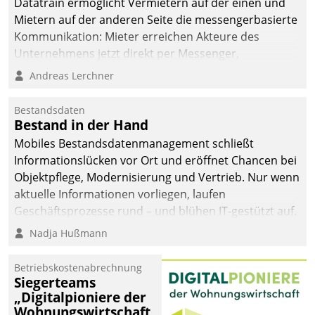
Datatrain ermöglicht Vermietern auf der einen und
Mietern auf der anderen Seite die messengerbasierte
Kommunikation: Mieter erreichen Akteure des
Unternehmens jetzt direkt per Messenger,
Mitarbeiter oder Dienstleister empfangen oder
Andreas Lerchner
versenden die Nachrichten via Cockpit.
Bestandsdaten
Bestand in der Hand
Mobiles Bestandsdatenmanagement schließt
Informationslücken vor Ort und eröffnet Chancen bei
Objektpflege, Modernisierung und Vertrieb. Nur wenn
aktuelle Informationen vorliegen, laufen
Geschäftsprozesse rund – und blühen IT-gestützt auf.
Nadja Hußmann
Betriebskostenabrechnung
Siegerteams
„Digitalpioniere der
Wohnungswirtschaft