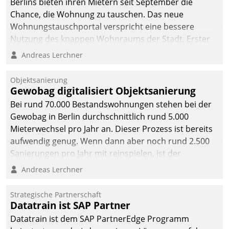
Berlins bieten ihren Mietern seit September die
Chance, die Wohnung zu tauschen. Das neue
Wohnungstauschportal verspricht eine bessere
Nutzung des knappen Wohnraums der Stadt. Erster
Anwendungsfall für Datatrains Lösung API-Hub mit
Andreas Lerchner
Schnittstellen zu den ERP-Systemen der
Unternehmen.
Objektsanierung
Gewobag digitalisiert Objektsanierung
Bei rund 70.000 Bestandswohnungen stehen bei der
Gewobag in Berlin durchschnittlich rund 5.000
Mieterwechsel pro Jahr an. Dieser Prozess ist bereits
aufwendig genug. Wenn dann aber noch rund 2.500
Sanierungen pro Jahr mit reinspielen, ist der
Betreuungs- und Organisationsaufwand immens. Im
Andreas Lerchner
Rahmen ihrer Digitalisierungsstrategie hat das
kommunale Wohnungsbauunternehmen daher
Strategische Partnerschaft
gemeinsam mit der Berliner Datatrain GmbH den
Datatrain ist SAP Partner
Teilprozess der Objektsanierung digitalisiert.
Datatrain ist dem SAP PartnerEdge Programm