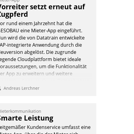
eilnehmer kurzweilige Einblicke in
Vorreiter setzt erneut auf
nnovative Cloud-Strategien und -
Zugpferd
ösungen mit hohem Zukunftspotenzial.
or rund einem Jahrzehnt hat die
ESOBAU eine Mieter-App eingeführt.
un wird die von Datatrain entwickelte
AP-integrierte Anwendung durch die
Andreas Lerchner
euversion abgelöst. Die zugrunde
iegende Cloudplattform bietet ideale
oraussetzungen, um die Funktionalität
er App zu erweitern und weitere
nnovative Apps, auch von Drittanbietern,
n SAP zu integrieren.
Andreas Lerchner
ieterkommunikation
Smarte Leistung
eitgemäßer Kundenservice umfasst eine