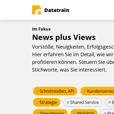
Datatrain
Im Fokus
News plus Views
Vorstöße, Neuigkeiten, Erfolgsgesc
Hier erfahren Sie im Detail, wie wir
profitieren können. Steuern Sie üb
Stichworte, was Sie interessiert.
×
Schnittstellen, API
×
Kundenservic
×
Strategie
#
Shared Service
#
×
Dienstleister
×
Mobilität
#
Pla