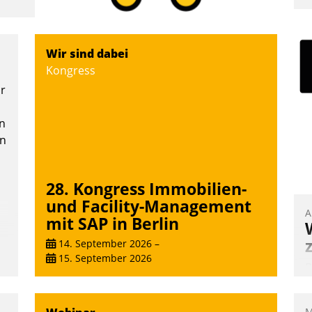
I
a
V
Wir sind dabei
D
Kongress
N
or
n
en
28. Kongress Immobilien-
und Facility-Management
A
mit SAP in Berlin
14. September 2026
–
15. September 2026
B
A
e
M