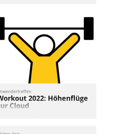
mpulse, dann wurden die Gäste selbst
ktiv und sammelten methodisch
ernetzungsideen fürs Quartier.
azwischen zeigte Datatrain, was es
eues zu bieten hat.
Nadja Hußmann
nwendertreffen
Workout 2022: Höhenflüge
zur Cloud
eim virtuellen Datatrain-
nwendertreffen am 27. April 2022
rhielten die Teilnehmerinnen und
ieter-App