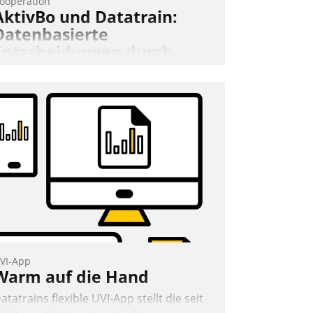
ooperation
AktivBo und Datatrain:
Datenbasierte
Entscheidungen durch
automatisierte
Mieterbefragungen
ktivBo und Datatrain kooperieren –
mmobilienunternehmen profitieren: Die
ahtlose Integration der Lösungen von
ktivBo und Datatrain ermöglicht
utomatisiert ausgelöste, zielgerichtete
ieterbefragungen – eine starke
rundlage für intelligente, datengestützte
ntscheidungen.
VI-App
Warm auf die Hand
atatrains flexible UVI-App stellt die seit