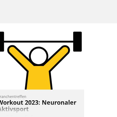
ranchentreffen
Workout 2023: Neuronaler
Aktivsport
rst lieferten die Speaker visionäre