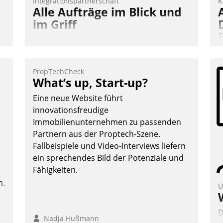
Integrationspartnerschaft
K
Alle Aufträge im Blick und
im Griff
Das Proptech Yarowa setzt auf SAP-
Schnittstellenkompetenz: Datatrain
integriert Yarowas Portal zur Vergabe
PropTechCheck
und Verwaltung von Aufträgen der
A
What’s up, Start-up?
operativen Instandhaltung in die SAP-
I
Eine neue Website führt
Systemlandschaft deutscher
n
innovationsfreudige
Wohnungsunternehmen – und
A
Immobilienunternehmen zu passenden
beschleunigt damit den Weg vom
a
Partnern aus der Proptech-Szene.
Mieteranliegen zum Dienstleisterauftrag.
M
Fallbeispiele und Video-Interviews liefern
Nadja Hußmann
G
ein sprechendes Bild der Potenziale und
E
Fähigkeiten.
n.
U
D
Nadja Hußmann