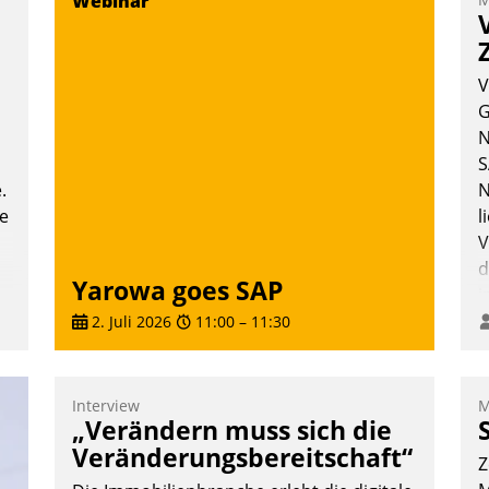
Webinar
T
i
L
V
G
N
S
.
N
te
l
V
d
Yarowa goes SAP
i
i
2. Juli 2026
11:00
–
11:30
Interview
M
„Verändern muss sich die
Veränderungsbereitschaft“
Z