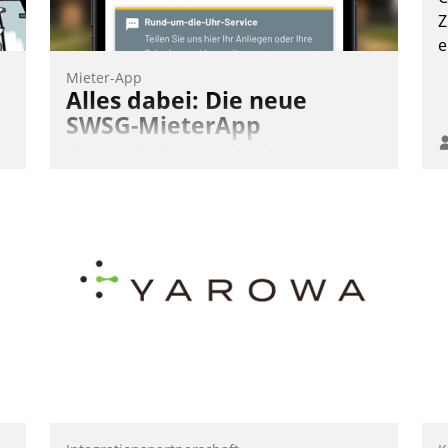
Z
e
Mieter-App
Alles dabei: Die neue
SWSG-MieterApp
Über die SWSG-MieterApp können die
mehr als 50.000 Mieter mit ihrem
Wohnungsunternehmen kommunizieren,
t
auf dem Laufenden bleiben, Daten
einsehen und ändern oder
Schadensmeldungen abgeben – rund um
-
die Uhr.
Andreas Lerchner