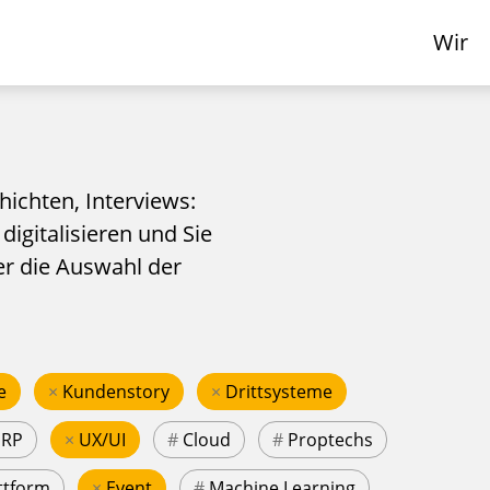
Wir
hichten, Interviews:
 digitalisieren und Sie
er die Auswahl der
e
×
Kundenstory
×
Drittsysteme
ERP
×
UX/UI
#
Cloud
#
Proptechs
ttform
×
Event
#
Machine Learning