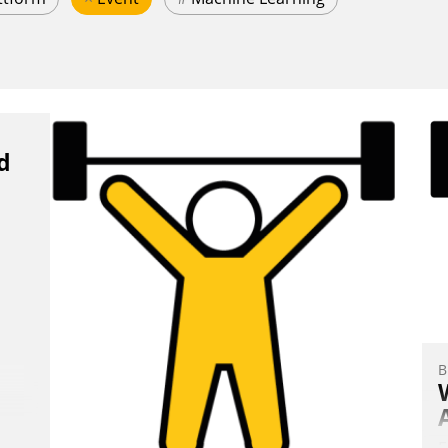
d
B
E