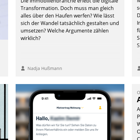
M
Die Immobilienbranche erlebt die digitale
s
Transformation. Doch muss man gleich
D
alles über den Haufen werfen? Wie lässt
I
sich der Wandel tatsächlich gestalten und
f
umsetzen? Welche Argumente zählen
S
wirklich?
S
Nadja Hußmann
e
O
A
g
P
n
W
O
C