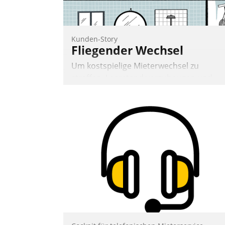
Andreas Lerchner
Kunden-Story
Fliegender Wechsel
Um kostspielige Mieterwechsel zu
straffen, Leerstand vorzubeugen und
Akteure wie Prozesse fließend zu
vernetzen, nutzt die Berliner Gewobag
seit Jahresbeginn eine Überblick, Einsich
und Eingriff bietende Lösung. Zur
Entwicklung setzte man auf
Cloudtechnologie, bewährte und Startup
Partner sowie erstmals agile
Projektmethoden.
Nadja Hußmann