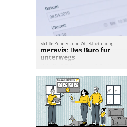
Mobile Kunden- und Objektbetreuung
meravis: Das Büro für
unterwegs
Mehr Flexibilität, weniger Zeitaufwand
und eine einfache Bedienung - das
verspricht das aktuelle Cockpit für mobil
Mitarbeiter von Datatrain. Die meravis
Wohnungsbau- und Immobilien GmbH
hat sich dabei für den Betrieb der Lösun
über die SAP Cloud Platform entschiede
- als erstes Unternehmen am
Wohnungsmarkt.