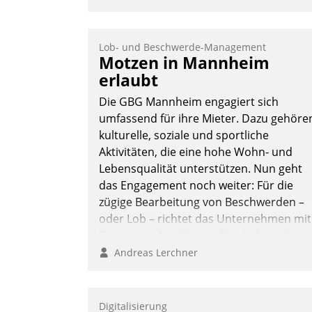
Lob- und Beschwerde-Management
Motzen in Mannheim
erlaubt
Die GBG Mannheim engagiert sich
umfassend für ihre Mieter. Dazu gehöre
kulturelle, soziale und sportliche
Aktivitäten, die eine hohe Wohn- und
Lebensqualität unterstützen. Nun geht
das Engagement noch weiter: Für die
zügige Bearbeitung von Beschwerden –
oder Lob – richtet das Unternehmen mit
Datatrains Applikation fürs Lob- und
Beschwerde-Management einen eigene
Andreas Lerchner
Kanal ein.
Digitalisierung