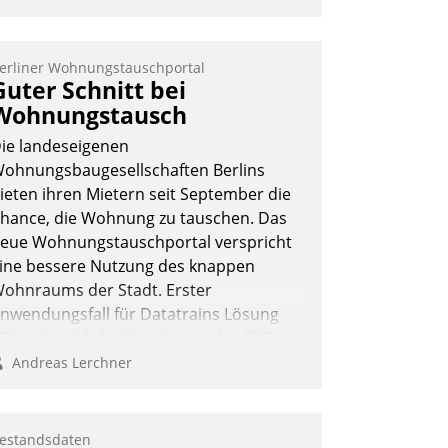
022 verpflichtende unterjährige
erbrauchsinformation schnell,
uverlässig und leicht bekömmlich bereit:
erliner Wohnungstauschportal
ie monatlichen Mitteilungen zum
Guter Schnitt bei
eizungs- und Wasserverbrauch gehen
Wohnungstausch
utomatisiert, vollständig und auf
ie landeseigenen
unsch über mehrere zuvor festgelegte
ohnungsbaugesellschaften Berlins
ommunikationswege bei den
ieten ihren Mietern seit September die
mpfängern ein.
hance, die Wohnung zu tauschen. Das
Nadja Hußmann
eue Wohnungstauschportal verspricht
ine bessere Nutzung des knappen
ohnraums der Stadt. Erster
nwendungsfall für Datatrains Lösung
PI-Hub mit Schnittstellen zu den ERP-
ystemen der Unternehmen.
Andreas Lerchner
estandsdaten