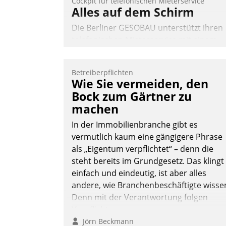
Cockpit für telefonischen Mieterservice
Alles auf dem Schirm
Die Berliner GESOBAU unterstützt ihren
telefonischen Mieterservice mit einem
digitalen Cockpit, das situationsbezogen
passende Fragen und Schlagworte
Betreiberpflichten
auswirft. Eine intuitive Dialogführung
Wie Sie vermeiden, den
ermöglicht dem externen Serviceteam,
Bock zum Gärtner zu
Anrufe von Mietenden zügiger und
machen
effizienter zu bearbeiten.
In der Immobilienbranche gibt es
vermutlich kaum eine gängigere Phrase
als „Eigentum verpflichtet“ – denn die
Nadja Hußmann
steht bereits im Grundgesetz. Das klingt
einfach und eindeutig, ist aber alles
andere, wie Branchenbeschäftigte wisse
Denn mit der Verantwortung folgen
Verpflichtungen.
Jörn Beckmann