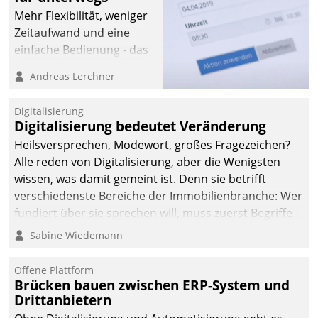
Mehr Flexibilität, weniger
Zeitaufwand und eine
einfache Bedienung - das
verspricht das aktuelle
Andreas Lerchner
Cockpit für mobile
Mitarbeiter von
Digitalisierung
Datatrain. Die meravis
Digitalisierung bedeutet Veränderung
Wohnungsbau- und
Heilsversprechen, Modewort, großes Fragezeichen?
Immobilien GmbH hat
Alle reden von Digitalisierung, aber die Wenigsten
sich dabei für den Betrieb
wissen, was damit gemeint ist. Denn sie betrifft
der Lösung über die SAP
verschiedenste Bereiche der Immobilienbranche: Wer
Cloud Platform
fundiert über sie sprechen will, muss zuerst Begriffe
entschieden - als erstes
klären. Ein Aspekt ist die betriebliche Optimierung:
Sabine Wiedemann
Unternehmen am
Moderne Softwarelösungen ermöglichen große
Wohnungsmarkt.
Einsparungen durch optimierte und automatisierte
Offene Plattform
Prozesse. Doch man darf nicht zu viel erwarten: Allein
Brücken bauen zwischen ERP-System und
Drittanbietern
mit der Einführung einer neuen Software ist es nicht
getan. Die Digitalisierung erfordert von Unternehmen