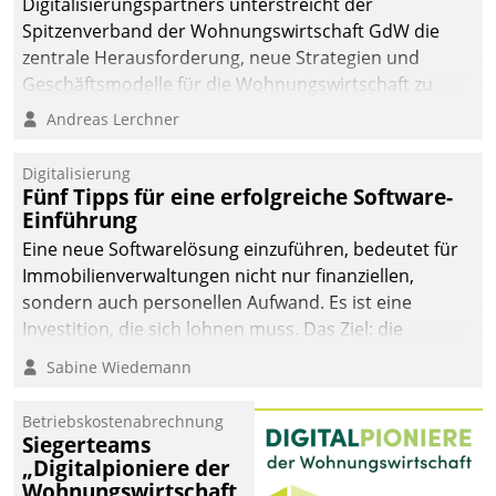
Digitalisierungspartners unterstreicht der
Spitzenverband der Wohnungswirtschaft GdW die
zentrale Herausforderung, neue Strategien und
Geschäftsmodelle für die Wohnungswirtschaft zu
entwickeln.
Andreas Lerchner
Digitalisierung
Fünf Tipps für eine erfolgreiche Software-
Einführung
Eine neue Softwarelösung einzuführen, bedeutet für
Immobilienverwaltungen nicht nur finanziellen,
sondern auch personellen Aufwand. Es ist eine
Investition, die sich lohnen muss. Das Ziel: die
nachhaltige Optimierung der Geschäftsabläufe. Damit
Sabine Wiedemann
dieses Ziel erreicht wird, sollten einige Grundregeln
befolgt werden.
Betriebskostenabrechnung
Siegerteams
„Digitalpioniere der
Wohnungswirtschaft