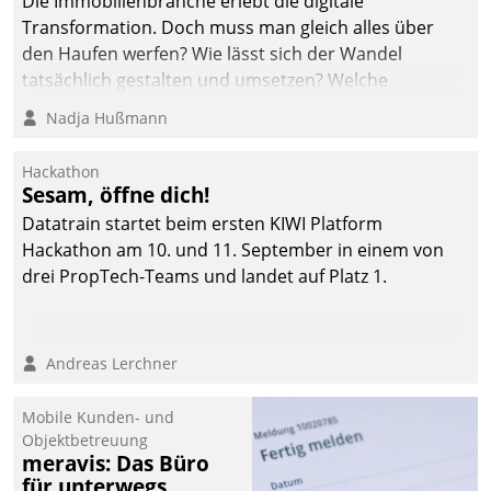
Die Immobilienbranche erlebt die digitale
automatisiert, vollständig
Transformation. Doch muss man gleich alles über
und auf Wunsch über
den Haufen werfen? Wie lässt sich der Wandel
mehrere zuvor
tatsächlich gestalten und umsetzen? Welche
festgelegte
Argumente zählen wirklich?
Nadja Hußmann
Kommunikationswege bei
den Empfängern ein.
Hackathon
Sesam, öffne dich!
Datatrain startet beim ersten KIWI Platform
Hackathon am 10. und 11. September in einem von
drei PropTech-Teams und landet auf Platz 1.
Andreas Lerchner
Mobile Kunden- und
Objektbetreuung
meravis: Das Büro
für unterwegs