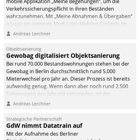
mobile Applikation „Meine Begehungen“, um die
Verkehrssicherungspflicht in ihren Beständen
wahrzunehmen. Mit „Meine Abnahmen & Übergaben“
ist nun ein weiteres Modul des Mobilen Cockpits im
Einsatz.
Andreas Lerchner
Objektsanierung
Gewobag digitalisiert Objektsanierung
Bei rund 70.000 Bestandswohnungen stehen bei der
Gewobag in Berlin durchschnittlich rund 5.000
Mieterwechsel pro Jahr an. Dieser Prozess ist bereits
aufwendig genug. Wenn dann aber noch rund 2.500
Sanierungen pro Jahr mit reinspielen, ist der
Betreuungs- und Organisationsaufwand immens. Im
Andreas Lerchner
Rahmen ihrer Digitalisierungsstrategie hat das
kommunale Wohnungsbauunternehmen daher
Strategische Partnerschaft
gemeinsam mit der Berliner Datatrain GmbH den
GdW nimmt Datatrain auf
Teilprozess der Objektsanierung digitalisiert.
Mit der Aufnahme des Berliner