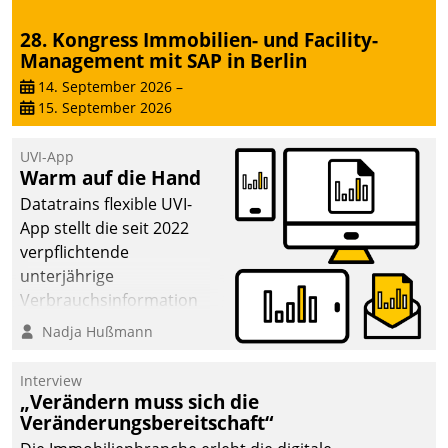
28. Kongress Immobilien- und Facility-
Management mit SAP in Berlin
14. September 2026
–
15. September 2026
UVI-App
Warm auf die Hand
Datatrains flexible UVI-
App stellt die seit 2022
verpflichtende
unterjährige
Verbrauchsinformation
schnell, zuverlässig und
Nadja Hußmann
leicht bekömmlich bereit:
Die monatlichen
Interview
Mitteilungen zum
„Verändern muss sich die
Veränderungsbereitschaft“
Heizungs- und
Wasserverbrauch gehen