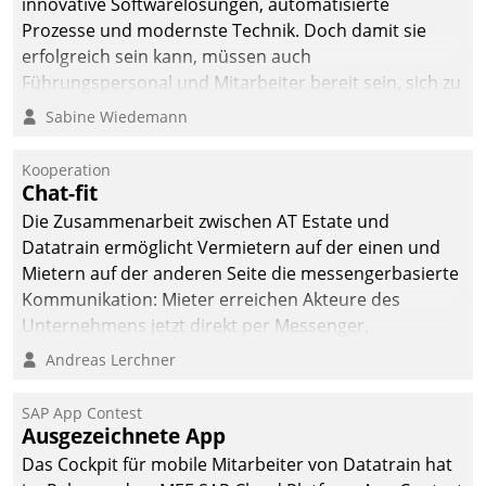
innovative Softwarelösungen, automatisierte
Prozesse und modernste Technik. Doch damit sie
erfolgreich sein kann, müssen auch
Führungspersonal und Mitarbeiter bereit sein, sich zu
verändern und anzupassen, sonst werden sie an ihr
Sabine Wiedemann
scheitern.
Kooperation
Chat-fit
Die Zusammenarbeit zwischen AT Estate und
Datatrain ermöglicht Vermietern auf der einen und
Mietern auf der anderen Seite die messengerbasierte
Kommunikation: Mieter erreichen Akteure des
Unternehmens jetzt direkt per Messenger,
Mitarbeiter oder Dienstleister empfangen oder
Andreas Lerchner
versenden die Nachrichten via Cockpit.
SAP App Contest
Ausgezeichnete App
Das Cockpit für mobile Mitarbeiter von Datatrain hat