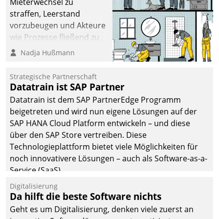
Mieterwechsel zu
straffen, Leerstand
vorzubeugen und Akteure
wie Prozesse fließend zu
vernetzen, nutzt die
Nadja Hußmann
Berliner Gewobag seit
Jahresbeginn eine
Strategische Partnerschaft
Überblick, Einsicht und
Datatrain ist SAP Partner
Eingriff bietende Lösung.
Datatrain ist dem SAP PartnerEdge Programm
Zur Entwicklung setzte
beigetreten und wird nun eigene Lösungen auf der
man auf
SAP HANA Cloud Platform entwickeln – und diese
Cloudtechnologie,
über den SAP Store vertreiben. Diese
bewährte und Startup-
Technologieplattform bietet viele Möglichkeiten für
Partner sowie erstmals
noch innovativere Lösungen – auch als Software-as-a-
agile Projektmethoden.
Service (SaaS).
Digitalisierung
Da hilft die beste Software nichts
Geht es um Digitalisierung, denken viele zuerst an