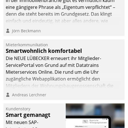
In der Immobilienbranche gibt es vermutlich kaum
eine gängigere Phrase als „Eigentum verpflichtet“ –
denn die steht bereits im Grundgesetz. Das klingt
einfach und eindeutig, ist aber alles andere, wie
Branchenbeschäftigte wissen. Denn mit der
Jörn Beckmann
Verantwortung folgen Verpflichtungen.
Mieterkommunikation
Smartwohnlich komfortabel
Die NEUE LÜBECKER erneuert ihr Mitglieder-
ServicePortal von Grund auf mit Datatrains
Mieterservices Online. Die rund um die Uhr
zugängliche Webapplikation ermöglicht den
Mitgliedern der Wohnungs­bau­genossenschaft die
Kontaktaufnahme per Smartphone, Tablet oder PC.
Andreas Lerchner
Kundenstory
Smart gemanagt
Mit neuen SAP-