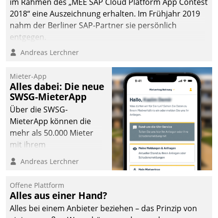
im Rahmen des „MEE SAP Cloud Platform App Contest
2018“ eine Auszeichnung erhalten. Im Frühjahr 2019
nahm der Berliner SAP-Partner sie persönlich
entgegen.
Andreas Lerchner
Mieter-App
Alles dabei: Die neue
SWSG-MieterApp
Über die SWSG-
MieterApp können die
mehr als 50.000 Mieter
mit ihrem
Wohnungsunternehmen
Andreas Lerchner
kommunizieren, auf dem
Laufenden bleiben, Daten
Offene Plattform
einsehen und ändern
Alles aus einer Hand?
oder
Alles bei einem Anbieter beziehen – das Prinzip von
Schadensmeldungen