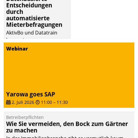
Entscheidungen
deutscher
durch
Wohnungsunternehmen
automatisierte
– und beschleunigt damit
Mieterbefragungen
den Weg vom
AktivBo und Datatrain
Mieteranliegen zum
kooperieren –
Dienstleisterauftrag.
Immobilienunternehmen
Webinar
profitieren: Die nahtlose
Integration der Lösungen
von AktivBo und
Datatrain ermöglicht
automatisiert ausgelöste,
zielgerichtete
Yarowa goes SAP
Mieterbefragungen – eine
2. Juli 2026
11:00
–
11:30
starke Grundlage für
intelligente,
Betreiberpflichten
datengestützte
Wie Sie vermeiden, den Bock zum Gärtner
Entscheidungen.
zu machen