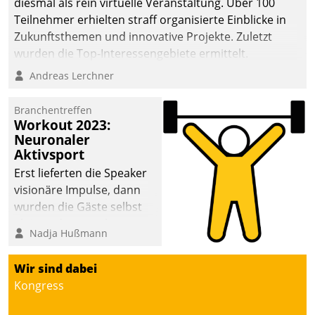
diesmal als rein virtuelle Veranstaltung. Über 100
Teilnehmer erhielten straff organisierte Einblicke in
Zukunftsthemen und innovative Projekte. Zuletzt
wurden die Top-Interessengebiete ermittelt.
Andreas Lerchner
Branchentreffen
Workout 2023:
Neuronaler
Aktivsport
Erst lieferten die Speaker
visionäre Impulse, dann
wurden die Gäste selbst
aktiv und sammelten
Nadja Hußmann
methodisch
Vernetzungsideen fürs
Wir sind dabei
Quartier. Dazwischen
Kongress
zeigte Datatrain, was es
Neues zu bieten hat.