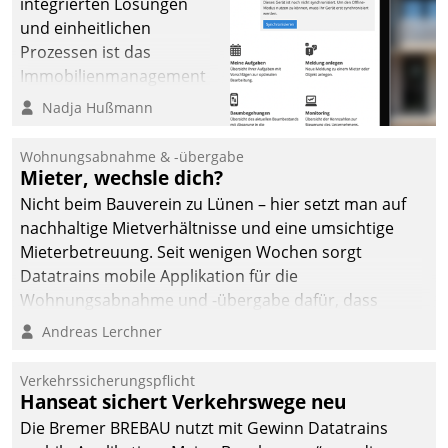
integrierten Lösungen
und einheitlichen
Prozessen ist das
Immobilienmanagement
der Bayerischen
Nadja Hußmann
Versorgungskammer im
Ressort Kapitalanlage für
Wohnungsabnahme & -übergabe
künftige Aufgaben und
Mieter, wechsle dich?
Herausforderungen
Nicht beim Bauverein zu Lünen – hier setzt man auf
gerüstet.
nachhaltige Mietverhältnisse und eine umsichtige
Mieterbetreuung. Seit wenigen Wochen sorgt
Datatrains mobile Applikation für die
Wohnungsabnahme und -übergabe dafür, dass
Mieter wohlgeordnet kommen und, so es sein muss,
Andreas Lerchner
gehen können.
Verkehrssicherungspflicht
Hanseat sichert Verkehrswege neu
Die Bremer BREBAU nutzt mit Gewinn Datatrains