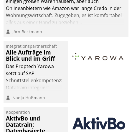
einigen großen Warenhäusern, aber auch
abgeben – rund um die
Onlineanbietern wie Amazon war lange Credo in der
Uhr.
Wohnungswirtschaft. Zugegeben, es ist komfortabel
alles aus einer Hand zu beziehen...
Jörn Beckmann
Integrationspartnerschaft
Alle Aufträge im
Blick und im Griff
Das Proptech Yarowa
setzt auf SAP-
Schnittstellenkompetenz:
Datatrain integriert
Yarowas Portal zur
Nadja Hußmann
Vergabe und Verwaltung
von Aufträgen der
Kooperation
operativen
AktivBo und
Instandhaltung in die
Datatrain:
Datenbasierte
SAP-Systemlandschaft