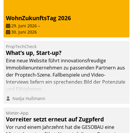
Dialogführung ermöglicht
dem externen
WohnZukunftsTag 2026
Serviceteam, Anrufe von
Mietenden zügiger und
29. Juni 2026
–
30. Juni 2026
effizienter zu bearbeiten.
PropTechCheck
What’s up, Start-up?
Eine neue Website führt innovationsfreudige
Immobilienunternehmen zu passenden Partnern aus
der Proptech-Szene. Fallbeispiele und Video-
Interviews liefern ein sprechendes Bild der Potenziale
und Fähigkeiten.
Nadja Hußmann
Mieter-App
Vorreiter setzt erneut auf Zugpferd
Vor rund einem Jahrzehnt hat die GESOBAU eine