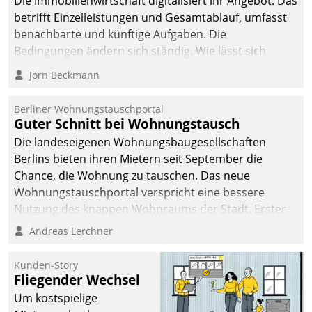
Die Immobilienwirtschaft digitalisiert ihr Angebot. Das
betrifft Einzelleistungen und Gesamtablauf, umfasst
benachbarte und künftige Aufgaben. Die
Bedingungen ändern sich ständig. Wie lässt sich
technisch die Kontrolle wahren und zugleich Freiraum
Jörn Beckmann
fürs Wachsen öffnen?
Berliner Wohnungstauschportal
Guter Schnitt bei Wohnungstausch
Die landeseigenen Wohnungsbaugesellschaften
Berlins bieten ihren Mietern seit September die
Chance, die Wohnung zu tauschen. Das neue
Wohnungstauschportal verspricht eine bessere
Nutzung des knappen Wohnraums der Stadt. Erster
Anwendungsfall für Datatrains Lösung API-Hub mit
Andreas Lerchner
Schnittstellen zu den ERP-Systemen der
Unternehmen.
Kunden-Story
Fliegender Wechsel
Um kostspielige