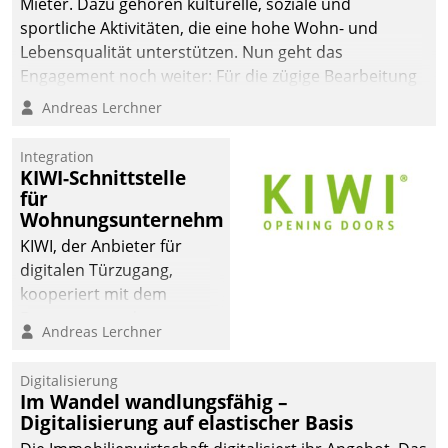
Mieter. Dazu gehören kulturelle, soziale und
sportliche Aktivitäten, die eine hohe Wohn- und
Lebensqualität unterstützen. Nun geht das
Engagement noch weiter: Für die zügige Bearbeitung
von Beschwerden – oder Lob – richtet das
Andreas Lerchner
Unternehmen mit Datatrains Applikation fürs Lob-
und Beschwerde-Management einen eigenen Kanal
Integration
ein.
KIWI-Schnittstelle
für
Wohnungsunternehmen
KIWI, der Anbieter für
digitalen Türzugang,
kooperiert mit dem
Beratungs- und
Andreas Lerchner
Softwareentwicklungshaus
Datatrain.
Digitalisierung
Im Wandel wandlungsfähig –
Digitalisierung auf elastischer Basis