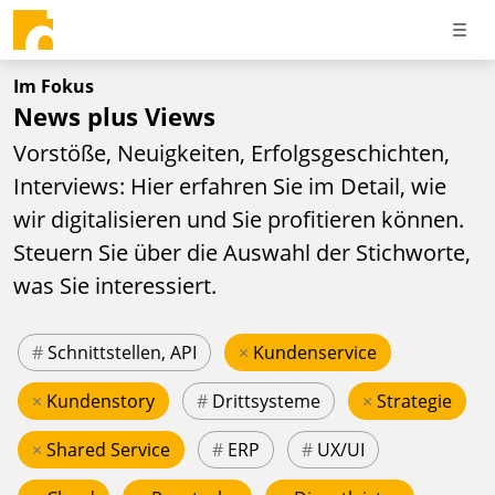
Im Fokus
News plus Views
Vorstöße, Neuigkeiten, Erfolgsgeschichten,
Interviews: Hier erfahren Sie im Detail, wie
wir digitalisieren und Sie profitieren können.
Steuern Sie über die Auswahl der Stichworte,
was Sie interessiert.
#
Schnittstellen, API
×
Kundenservice
×
Kundenstory
#
Drittsysteme
×
Strategie
×
Shared Service
#
ERP
#
UX/UI