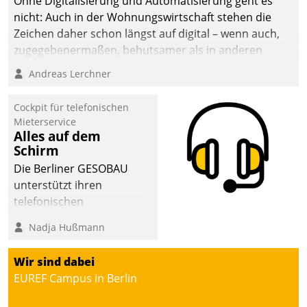
Ohne Digitalisierung und Automatisierung geht es
die Bereitschaft, sich zu überprüfen, zu hinterfragen
nicht: Auch in der Wohnungswirtschaft stehen die
und zu verändern.
Zeichen daher schon längst auf digital – wenn auch,
zugegebenermaßen, behutsamer als in anderen
Branchen.
Andreas Lerchner
Cockpit für telefonischen
Mieterservice
Alles auf dem
Schirm
Die Berliner GESOBAU
unterstützt ihren
telefonischen
Mieterservice mit einem
Nadja Hußmann
digitalen Cockpit, das
situationsbezogen
Wir sind dabei
passende Fragen und
EUREF Campus in Berlin
Schlagworte auswirft.
Eine intuitive