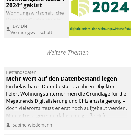
2024“ gekürt
Wohnungswirtschaftliche
Vorreiter für den Weg in
DW Die
eine digitale Zukunft zu
Wohnungswirtschaft
finden, ist das Ziel des
Awards „Digitalpioniere
der
Weitere Themen
Wohnungswirtschaft“.
Bewerben können sich
dafür ein Team
Bestandsdaten
Mehr Wert auf den Datenbestand legen
bestehend aus
Wohnungsunternehmen
Ein belastbarer Datenbestand zu ihren Objekten
und PropTech.
liefert Wohnungsunternehmen die Grundlage für die
Megatrends Digitalisierung und Effizienzsteigerung –
doch vielerorts muss er erst noch aufgebaut werden.
Mobile Lösungen sind dabei eine große Hilfe.
Sabine Wiedemann