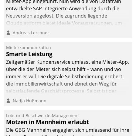
Mieter-App eingeführt. Nun wird die von Datatrain
entwickelte SAP-integrierte Anwendung durch die
Neuversion abgelöst. Die zugrunde liegende
Cloudplattform bietet ideale Voraussetzungen, um
die Funktionalität der App zu erweitern und weitere
Andreas Lerchner
innovative Apps, auch von Drittanbietern, in SAP zu
integrieren.
Mieterkommunikation
Smarte Leistung
Zeitgemäßer Kundenservice umfasst eine Mieter-App,
über die der Mieter sich selbst hilft – wann und wo
immer er will. Die digitale Selbstbedienung erobert
die Immobilienwirtschaft und ebnet den Weg für
selbstlaufende Geschäftsprozesse. Selbst ist der
Kunde und smart der Serviceanbieter.
Nadja Hußmann
Lob- und Beschwerde-Management
Motzen in Mannheim erlaubt
Die GBG Mannheim engagiert sich umfassend für ihre