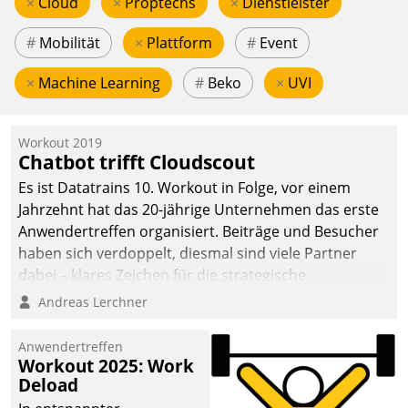
×
Cloud
×
Proptechs
×
Dienstleister
#
Mobilität
×
Plattform
#
Event
×
Machine Learning
#
Beko
×
UVI
Workout 2019
Chatbot trifft Cloudscout
Es ist Datatrains 10. Workout in Folge, vor einem
Jahrzehnt hat das 20-jährige Unternehmen das erste
Anwendertreffen organisiert. Beiträge und Besucher
haben sich verdoppelt, diesmal sind viele Partner
dabei – klares Zeichen für die strategische
Fokussierung auf den Kunden.
Andreas Lerchner
Anwendertreffen
Workout 2025: Work
Deload