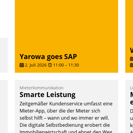
ü
-
W
Yarowa goes SAP
2. Juli 2026
11:00
–
11:30
Mieterkommunikation
L
Smarte Leistung
Zeitgemäßer Kundenservice umfasst eine
Mieter-App, über die der Mieter sich
D
selbst hilft – wann und wo immer er will.
u
Die digitale Selbstbedienung erobert die
k
Immobilienwirtschaft und ebnet den Weg
A