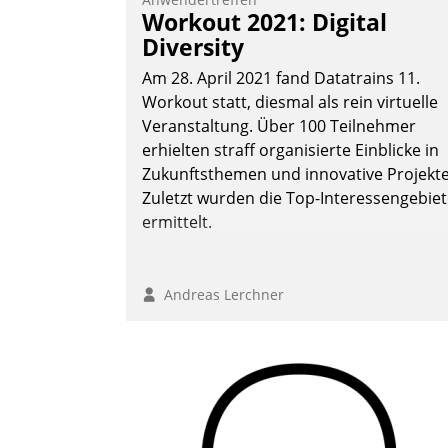
Vernetzungsideen fürs Quartier.
Workout 2021: Digital
Dazwischen zeigte Datatrain, was es
Diversity
Neues zu bieten hat.
Am 28. April 2021 fand Datatrains 11.
Workout statt, diesmal als rein virtuelle
Veranstaltung. Über 100 Teilnehmer
erhielten straff organisierte Einblicke in
Nadja Hußmann
Zukunftsthemen und innovative Projekte
Zuletzt wurden die Top-Interessengebie
ermittelt.
Andreas Lerchner