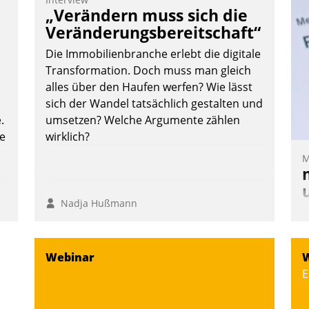
T
„Verändern muss sich die
i
Veränderungsbereitschaft“
L
Die Immobilienbranche erlebt die digitale
Transformation. Doch muss man gleich
alles über den Haufen werfen? Wie lässt
sich der Wandel tatsächlich gestalten und
.
umsetzen? Welche Argumente zählen
te
wirklich?
M
Nadja Hußmann
M
u
v
Webinar
W
M
E
W
h