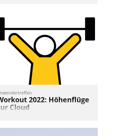
nd 7. Mai Datatrains Netzwerk-Event im
unden- und Partnerkreis statt. Zentrale
rage: Wie lassen sich Mammutprojekte
eistern und Workloads wuppen – bei
unehmend anspruchsvollen Aufgaben
nd abnehmendem Nachwuchs?
Nadja Hußmann
nwendertreffen
Workout 2022: Höhenflüge
zur Cloud
eim virtuellen Datatrain-
nwendertreffen am 27. April 2022
rhielten die Teilnehmerinnen und