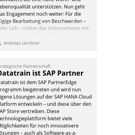
ebensqualität unterstützen. Nun geht
as Engagement noch weiter: Für die
ügige Bearbeitung von Beschwerden –
der Lob – richtet das Unternehmen mit
atatrains Applikation fürs Lob- und
eschwerde-Management einen eigenen
Andreas Lerchner
anal ein.
trategische Partnerschaft
Datatrain ist SAP Partner
atatrain ist dem SAP PartnerEdge
rogramm beigetreten und wird nun
igene Lösungen auf der SAP HANA Cloud
latform entwickeln – und diese über den
AP Store vertreiben. Diese
echnologieplattform bietet viele
öglichkeiten für noch innovativere
ösungen – auch als Software-as-a-