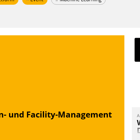
n- und Facility-Management
A
I