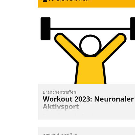
Branchentreffen
Workout 2023: Neuronaler
Aktivsport
Erst lieferten die Speaker visionäre
Impulse, dann wurden die Gäste selbst
aktiv und sammelten methodisch
Anwendertreffen