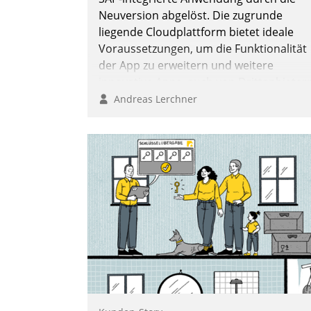
Nadja Hußmann
Neuversion abgelöst. Die zugrunde
liegende Cloudplattform bietet ideale
Voraussetzungen, um die Funktionalität
der App zu erweitern und weitere
innovative Apps, auch von Drittanbieter
in SAP zu integrieren.
Andreas Lerchner