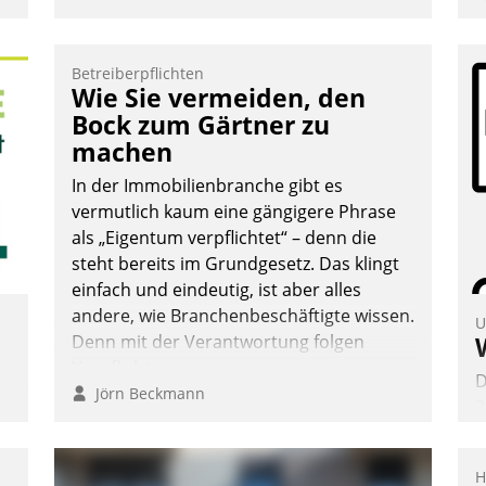
Ü
m
W
Betreiberpflichten
a
Wie Sie vermeiden, den
e
Bock zum Gärtner zu
S
machen
d
In der Immobilienbranche gibt es
vermutlich kaum eine gängigere Phrase
als „Eigentum verpflichtet“ – denn die
steht bereits im Grundgesetz. Das klingt
einfach und eindeutig, ist aber alles
andere, wie Branchenbeschäftigte wissen.
U
Denn mit der Verantwortung folgen
Verpflichtungen.
D
Jörn Beckmann
2
V
z
H
D