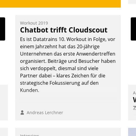
u
K
F
Workout 2019
Chatbot trifft Cloudscout
m
z
Es ist Datatrains 10. Workout in Folge, vor
u
einem Jahrzehnt hat das 20-jährige
Unternehmen das erste Anwendertreffen
organisiert. Beiträge und Besucher haben
sich verdoppelt, diesmal sind viele
Partner dabei – klares Zeichen für die
strategische Fokussierung auf den
Kunden.
A
Andreas Lerchner
B
A
e
Interview