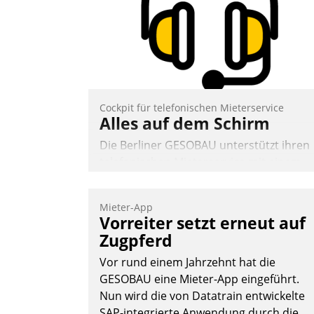
Cockpit für telefonischen Mieterservice
Alles auf dem Schirm
Die Berliner GESOBAU unterstützt ihren
telefonischen Mieterservice mit einem
digitalen Cockpit, das situationsbezogen
passende Fragen und Schlagworte
Mieter-App
auswirft. Eine intuitive Dialogführung
Vorreiter setzt erneut auf
ermöglicht dem externen Serviceteam,
Zugpferd
Anrufe von Mietenden zügiger und
Vor rund einem Jahrzehnt hat die
effizienter zu bearbeiten.
GESOBAU eine Mieter-App eingeführt.
Nun wird die von Datatrain entwickelte
SAP-integrierte Anwendung durch die