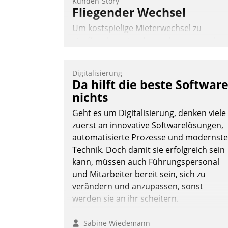
Kunden-Story
Fliegender Wechsel
Um kostspielige Mieterwechsel zu
straffen, Leerstand vorzubeugen und
Akteure wie Prozesse fließend zu
vernetzen, nutzt die Berliner Gewobag
Digitalisierung
seit Jahresbeginn eine Überblick, Einsich
Da hilft die beste Softwar
und Eingriff bietende Lösung. Zur
nichts
Entwicklung setzte man auf
Geht es um Digitalisierung, denken viele
Cloudtechnologie, bewährte und Startup
zuerst an innovative Softwarelösungen,
Partner sowie erstmals agile
automatisierte Prozesse und modernste
Projektmethoden.
Technik. Doch damit sie erfolgreich sein
Nadja Hußmann
kann, müssen auch Führungspersonal
und Mitarbeiter bereit sein, sich zu
verändern und anzupassen, sonst
werden sie an ihr scheitern.
Sabine Wiedemann