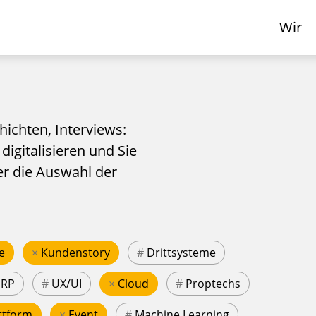
Wir
hichten, Interviews:
 digitalisieren und Sie
er die Auswahl der
e
×
Kundenstory
#
Drittsysteme
ERP
#
UX/UI
×
Cloud
#
Proptechs
ttform
×
Event
#
Machine Learning