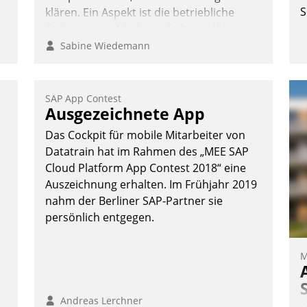
S
klären. Ein Aspekt ist die betriebliche
Optimierung: Moderne Softwarelösungen
ermöglichen große Einsparungen durch
Sabine Wiedemann
optimierte und automatisierte Prozesse.
Doch man darf nicht zu viel erwarten:
Allein mit der Einführung einer neuen
SAP App Contest
t
e
Ausgezeichnete App
Software ist es nicht getan. Die
Digitalisierung erfordert von
Das Cockpit für mobile Mitarbeiter von
Unternehmen die Bereitschaft, sich zu
Datatrain hat im Rahmen des „MEE SAP
-
überprüfen, zu hinterfragen und zu
Cloud Platform App Contest 2018“ eine
verändern.
Auszeichnung erhalten. Im Frühjahr 2019
nahm der Berliner SAP-Partner sie
persönlich entgegen.
M
Andreas Lerchner