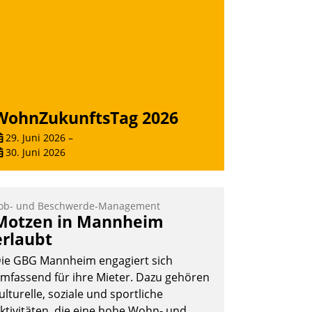
ber die SAP Cloud Platform entschieden
 als erstes Unternehmen am
ohnungsmarkt.
Andreas Lerchner
WohnZukunftsTag 2026
29. Juni 2026
–
30. Juni 2026
ob- und Beschwerde-Management
Motzen in Mannheim
erlaubt
ie GBG Mannheim engagiert sich
mfassend für ihre Mieter. Dazu gehören
ulturelle, soziale und sportliche
ktivitäten, die eine hohe Wohn- und