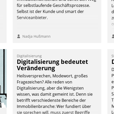
für selbstlaufende Geschäftsprozesse.
L
Selbst ist der Kunde und smart der
d
Serviceanbieter.
z
o
n,
D
B
Nadja Hußmann
K
Digitalisierung
S
Digitalisierung bedeutet
Veränderung
D
P
Heilsversprechen, Modewort, großes
e
Fragezeichen? Alle reden von
P
Digitalisierung, aber die Wenigsten
S
wissen, was damit gemeint ist. Denn sie
T
betrifft verschiedenste Bereiche der
M
Immobilienbranche: Wer fundiert über
L
sie sprechen will, muss zuerst Begriffe