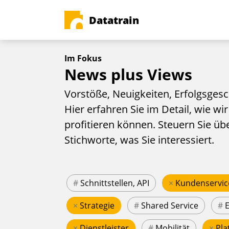
Datatrain
Im Fokus
News plus Views
Vorstöße, Neuigkeiten, Erfolgsgesc
Hier erfahren Sie im Detail, wie wir
profitieren können. Steuern Sie üb
Stichworte, was Sie interessiert.
#
Schnittstellen, API
×
Kundenservic
×
Strategie
#
Shared Service
#
×
Dienstleister
#
Mobilität
×
Pla