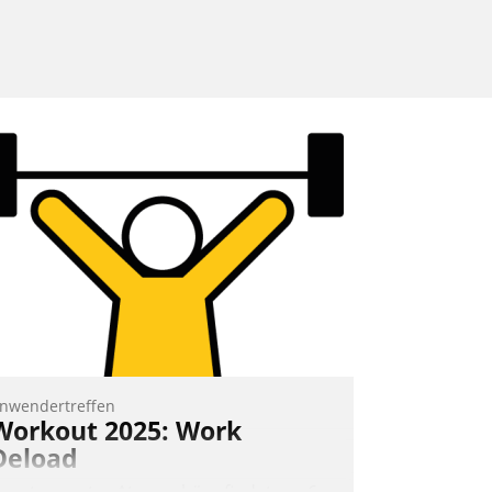
nwendertreffen
Workout 2025: Work
Deload
n entspannter Atmosphäre findet am 6.