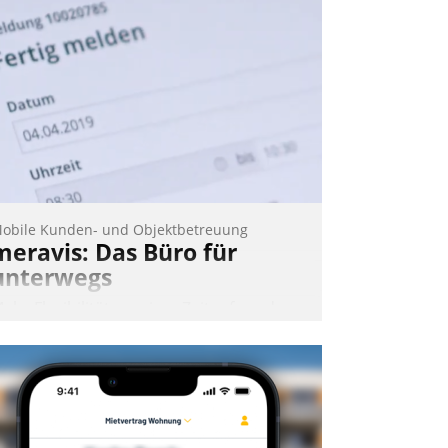
eilnehmer kurzweilige Einblicke in
nnovative Cloud-Strategien und -
ösungen mit hohem Zukunftspotenzial.
Andreas Lerchner
obile Kunden- und Objektbetreuung
meravis: Das Büro für
unterwegs
ehr Flexibilität, weniger Zeitaufwand
nd eine einfache Bedienung - das
erspricht das aktuelle Cockpit für mobile
itarbeiter von Datatrain. Die meravis
ohnungsbau- und Immobilien GmbH
at sich dabei für den Betrieb der Lösung