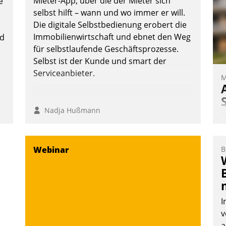
Mieter-App, über die der Mieter sich
e
ü
selbst hilft – wann und wo immer er will.
-
Die digitale Selbstbedienung erobert die
W
Immobilienwirtschaft und ebnet den Weg
nd
für selbstlaufende Geschäftsprozesse.
Selbst ist der Kunde und smart der
Serviceanbieter.
M
Nadja Hußmann
Ü
m
W
Webinar
B
a
e
S
d
I
v
a