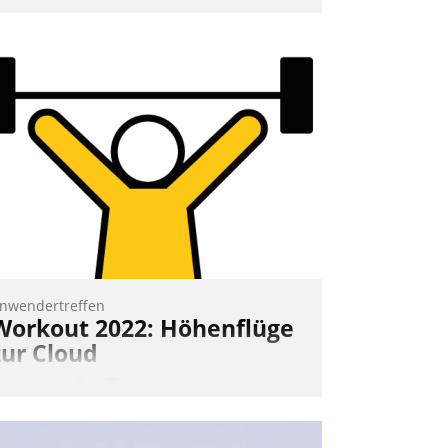
mpulse, dann wurden die Gäste selbst
ktiv und sammelten methodisch
ernetzungsideen fürs Quartier.
azwischen zeigte Datatrain, was es
eues zu bieten hat.
Nadja Hußmann
nwendertreffen
Workout 2022: Höhenflüge
zur Cloud
eim virtuellen Datatrain-
nwendertreffen am 27. April 2022
rhielten die Teilnehmerinnen und