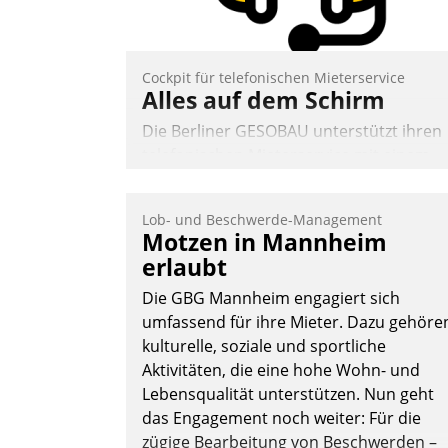
Cockpit für telefonischen Mieterservice
Alles auf dem Schirm
Die Berliner GESOBAU unterstützt ihren
telefonischen Mieterservice mit einem
digitalen Cockpit, das situationsbezogen
passende Fragen und Schlagworte
Lob- und Beschwerde-Management
auswirft. Eine intuitive Dialogführung
Motzen in Mannheim
ermöglicht dem externen Serviceteam,
erlaubt
Anrufe von Mietenden zügiger und
Die GBG Mannheim engagiert sich
effizienter zu bearbeiten.
umfassend für ihre Mieter. Dazu gehöre
kulturelle, soziale und sportliche
Aktivitäten, die eine hohe Wohn- und
Nadja Hußmann
Lebensqualität unterstützen. Nun geht
das Engagement noch weiter: Für die
zügige Bearbeitung von Beschwerden –