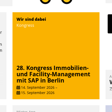
I
a
V
Wir sind dabei
D
Kongress
N
or
n
en
28. Kongress Immobilien-
und Facility-Management
A
mit SAP in Berlin
14. September 2026
–
15. September 2026
B
A
e
Mieter-App