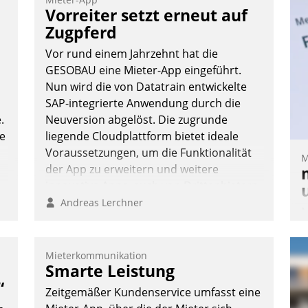
T
Vorreiter setzt erneut auf
i
Zugpferd
L
Vor rund einem Jahrzehnt hat die
GESOBAU eine Mieter-App eingeführt.
Nun wird die von Datatrain entwickelte
SAP-integrierte Anwendung durch die
.
Neuversion abgelöst. Die zugrunde
te
liegende Cloudplattform bietet ideale
Voraussetzungen, um die Funktionalität
M
der App zu erweitern und weitere
innovative Apps, auch von Drittanbietern,
in SAP zu integrieren.
Andreas Lerchner
M
u
v
Mieterkommunikation
M
Smarte Leistung
W
“
Zeitgemäßer Kundenservice umfasst eine
h