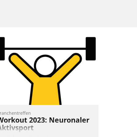
ranchentreffen
Workout 2023: Neuronaler
Aktivsport
rst lieferten die Speaker visionäre