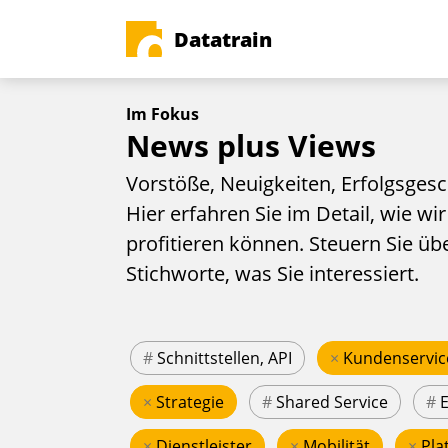
Datatrain
Im Fokus
News plus Views
Vorstöße, Neuigkeiten, Erfolgsgesc
Hier erfahren Sie im Detail, wie wir
profitieren können. Steuern Sie üb
Stichworte, was Sie interessiert.
#
Schnittstellen, API
×
Kundenservic
×
Strategie
#
Shared Service
#
×
Dienstleister
×
Mobilität
×
Pla