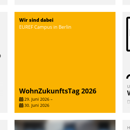
Wir sind dabei
EUREF Campus in Berlin
9
U
WohnZukunftsTag 2026
29. Juni 2026
–
D
30. Juni 2026
2
V
z
H
D