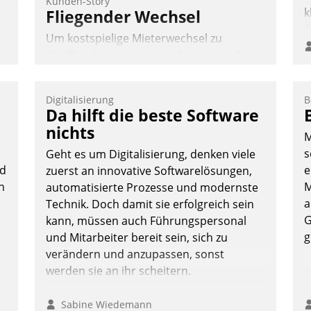
Kunden-Story
k
Fliegender Wechsel
O
Um kostspielige Mieterwechsel zu
n
e
straffen, Leerstand vorzubeugen und
o
Akteure wie Prozesse fließend zu
D
vernetzen, nutzt die Berliner Gewobag
A
Digitalisierung
B
seit Jahresbeginn eine Überblick, Einsicht
Da hilft die beste Software
S
und Eingriff bietende Lösung. Zur
D
nichts
M
Entwicklung setzte man auf
U
s
Geht es um Digitalisierung, denken viele
Cloudtechnologie, bewährte und Startup-
ü
ud
e
zuerst an innovative Softwarelösungen,
Partner sowie erstmals agile
v
n
M
automatisierte Prozesse und modernste
Projektmethoden.
a
Technik. Doch damit sie erfolgreich sein
Nadja Hußmann
G
kann, müssen auch Führungspersonal
g
und Mitarbeiter bereit sein, sich zu
verändern und anzupassen, sonst
werden sie an ihr scheitern.
Sabine Wiedemann