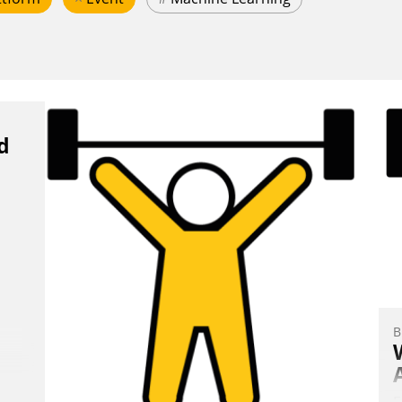
d
B
E