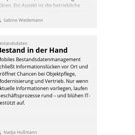
lären. Ein Aspekt ist die betriebliche
ptimierung: Moderne Softwarelösungen
rmöglichen große Einsparungen durch
Sabine Wiedemann
ptimierte und automatisierte Prozesse.
och man darf nicht zu viel erwarten:
llein mit der Einführung einer neuen
estandsdaten
Bestand in der Hand
oftware ist es nicht getan. Die
igitalisierung erfordert von
obiles Bestandsdatenmanagement
nternehmen die Bereitschaft, sich zu
chließt Informationslücken vor Ort und
berprüfen, zu hinterfragen und zu
röffnet Chancen bei Objektpflege,
erändern.
odernisierung und Vertrieb. Nur wenn
ktuelle Informationen vorliegen, laufen
eschäftsprozesse rund – und blühen IT-
estützt auf.
Nadja Hußmann