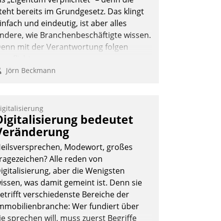
Andreas Lerchner
teht bereits im Grundgesetz. Das klingt
infach und eindeutig, ist aber alles
ndere, wie Branchenbeschäftigte wissen.
enn mit der Verantwortung folgen
erpflichtungen.
Jörn Beckmann
igitalisierung
Digitalisierung bedeutet
Veränderung
eilsversprechen, Modewort, großes
ragezeichen? Alle reden von
igitalisierung, aber die Wenigsten
issen, was damit gemeint ist. Denn sie
etrifft verschiedenste Bereiche der
mmobilienbranche: Wer fundiert über
ie sprechen will, muss zuerst Begriffe