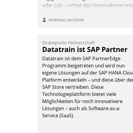
oder Lob – richtet das Unternehmen mit
Datatrains Applikation fürs Lob- und
Beschwerde-Management einen eigene
Andreas Lerchner
Kanal ein.
Strategische Partnerschaft
Datatrain ist SAP Partner
Datatrain ist dem SAP PartnerEdge
Programm beigetreten und wird nun
eigene Lösungen auf der SAP HANA Clo
Platform entwickeln – und diese über de
SAP Store vertreiben. Diese
Technologieplattform bietet viele
Möglichkeiten für noch innovativere
Lösungen – auch als Software-as-a-
Service (SaaS).