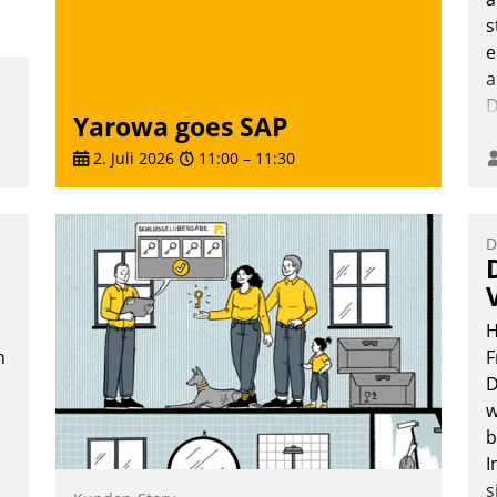
s
e
a
D
Yarowa goes SAP
V
2. Juli 2026
11:00
–
11:30
D
H
n
F
D
w
b
I
s