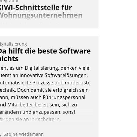
ntegration
KIWI-Schnittstelle für
Wohnungsunternehmen
IWI, der Anbieter für digitalen
ürzugang, kooperiert mit dem
eratungs- und
igitalisierung
oftwareentwicklungshaus Datatrain.
Da hilft die beste Software
nichts
eht es um Digitalisierung, denken viele
uerst an innovative Softwarelösungen,
utomatisierte Prozesse und modernste
echnik. Doch damit sie erfolgreich sein
Andreas Lerchner
ann, müssen auch Führungspersonal
nd Mitarbeiter bereit sein, sich zu
erändern und anzupassen, sonst
erden sie an ihr scheitern.
Sabine Wiedemann