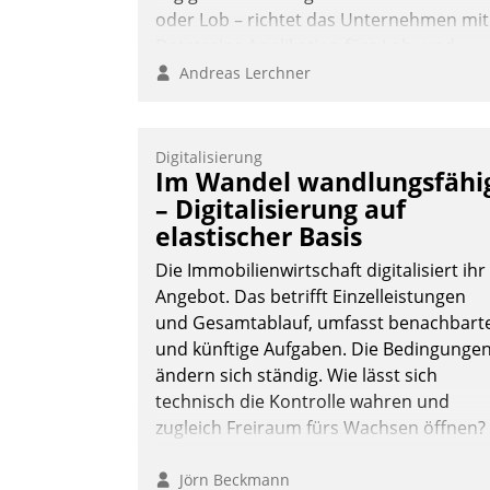
oder Lob – richtet das Unternehmen mit
Datatrains Applikation fürs Lob- und
Beschwerde-Management einen eigene
Andreas Lerchner
Kanal ein.
Digitalisierung
Im Wandel wandlungsfähi
– Digitalisierung auf
elastischer Basis
Die Immobilienwirtschaft digitalisiert ihr
Angebot. Das betrifft Einzelleistungen
und Gesamtablauf, umfasst benachbart
und künftige Aufgaben. Die Bedingunge
ändern sich ständig. Wie lässt sich
technisch die Kontrolle wahren und
zugleich Freiraum fürs Wachsen öffnen?
Jörn Beckmann