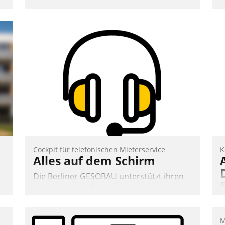
Cockpit für telefonischen Mieterservice
K
Alles auf dem Schirm
Die Berliner GESOBAU unterstützt ihren
telefonischen Mieterservice mit einem
digitalen Cockpit, das situationsbezogen
passende Fragen und Schlagworte
,
M
auswirft. Eine intuitive Dialogführung