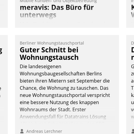
Mobile Kunden- und Objektbetreuung
I
meravis: Das Büro für
unterwegs
n
Mehr Flexibilität, weniger Zeitaufwand
K
und eine einfache Bedienung - das
T
verspricht das aktuelle Cockpit für mobile
B
Berliner Wohnungstauschportal
D
Mitarbeiter von Datatrain. Die meravis
S
g
Guter Schnitt bei
Wohnungsbau- und Immobilien GmbH
Wohnungstausch
hat sich dabei für den Betrieb der Lösung
Die landeseigenen
G
über die SAP Cloud Platform entschieden
Wohnungsbaugesellschaften Berlins
z
- als erstes Unternehmen am
bieten ihren Mietern seit September die
a
Wohnungsmarkt.
Chance, die Wohnung zu tauschen. Das
T
e
Andreas Lerchner
neue Wohnungstauschportal verspricht
k
n
eine bessere Nutzung des knappen
u
Wohnraums der Stadt. Erster
v
Anwendungsfall für Datatrains Lösung
w
API-Hub mit Schnittstellen zu den ERP-
Systemen der Unternehmen.
Andreas Lerchner