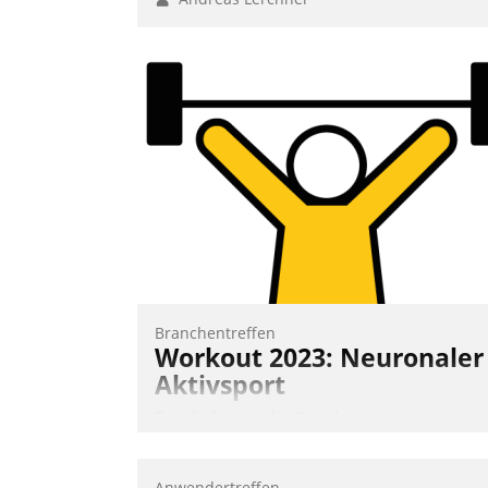
Branchentreffen
Workout 2023: Neuronaler
Aktivsport
Erst lieferten die Speaker visionäre
Impulse, dann wurden die Gäste selbst
aktiv und sammelten methodisch
Anwendertreffen