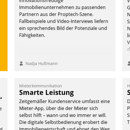
innovationsfreudige
V
überprüfen, zu hinterfragen und zu
Immobilienunternehmen zu passenden
G
verändern.
Partnern aus der Proptech-Szene.
N
Fallbeispiele und Video-Interviews liefern
S
ein sprechendes Bild der Potenziale und
N
Fähigkeiten.
l
V
d
i
i
Nadja Hußmann
Mieterkommunikation
H
Smarte Leistung
“
Zeitgemäßer Kundenservice umfasst eine
D
Mieter-App, über die der Mieter sich
P
e
selbst hilft – wann und wo immer er will.
S
Die digitale Selbstbedienung erobert die
T
Immobilienwirtschaft und ebnet den Weg
nd