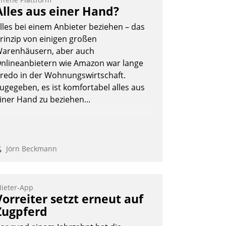
eilnehmer kurzweilige Einblicke in
Alles aus einer Hand?
nnovative Cloud-Strategien und -
lles bei einem Anbieter beziehen – das
ösungen mit hohem Zukunftspotenzial.
rinzip von einigen großen
arenhäusern, aber auch
nlineanbietern wie Amazon war lange
redo in der Wohnungswirtschaft.
Andreas Lerchner
ugegeben, es ist komfortabel alles aus
iner Hand zu beziehen...
Jörn Beckmann
ieter-App
Vorreiter setzt erneut auf
Zugpferd