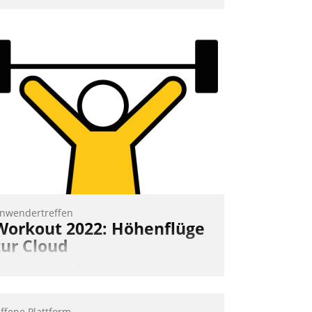
nd 7. Mai Datatrains Netzwerk-Event im
unden- und Partnerkreis statt. Zentrale
rage: Wie lassen sich Mammutprojekte
eistern und Workloads wuppen – bei
unehmend anspruchsvollen Aufgaben
nd abnehmendem Nachwuchs?
Nadja Hußmann
nwendertreffen
Workout 2022: Höhenflüge
zur Cloud
eim virtuellen Datatrain-
nwendertreffen am 27. April 2022
rhielten die Teilnehmerinnen und
ffene Plattform