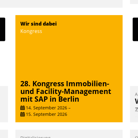
u
K
F
Wir sind dabei
m
Kongress
z
u
28. Kongress Immobilien-
und Facility-Management
A
mit SAP in Berlin
14. September 2026
–
15. September 2026
B
A
e
Digitalisierung
O