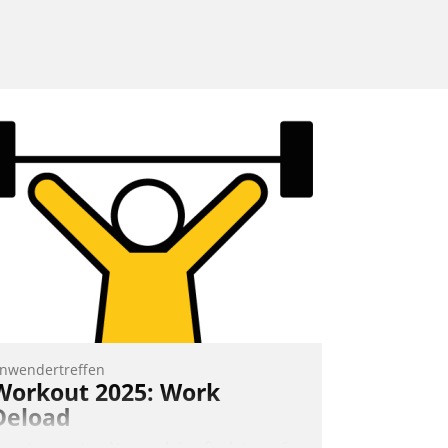
nwendertreffen
Workout 2025: Work
Deload
n entspannter Atmosphäre findet am 6.