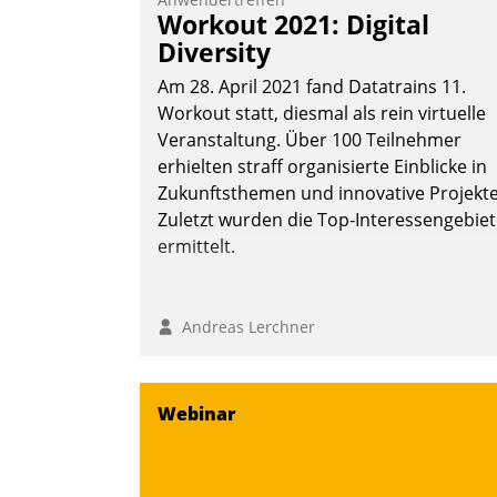
Vernetzungsideen fürs Quartier.
Workout 2021: Digital
Dazwischen zeigte Datatrain, was es
Diversity
Neues zu bieten hat.
Am 28. April 2021 fand Datatrains 11.
Workout statt, diesmal als rein virtuelle
Veranstaltung. Über 100 Teilnehmer
erhielten straff organisierte Einblicke in
Nadja Hußmann
Zukunftsthemen und innovative Projekte
Zuletzt wurden die Top-Interessengebie
ermittelt.
Andreas Lerchner
Webinar