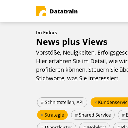
Datatrain
Im Fokus
News plus Views
Vorstöße, Neuigkeiten, Erfolgsgesc
Hier erfahren Sie im Detail, wie wir
profitieren können. Steuern Sie üb
Stichworte, was Sie interessiert.
#
Schnittstellen, API
×
Kundenservic
×
Strategie
#
Shared Service
#
#
Dienstleister
#
Mobilität
#
Pla