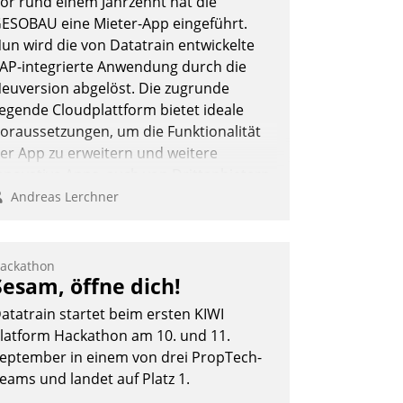
or rund einem Jahrzehnt hat die
ESOBAU eine Mieter-App eingeführt.
un wird die von Datatrain entwickelte
AP-integrierte Anwendung durch die
euversion abgelöst. Die zugrunde
iegende Cloudplattform bietet ideale
oraussetzungen, um die Funktionalität
er App zu erweitern und weitere
nnovative Apps, auch von Drittanbietern,
n SAP zu integrieren.
Andreas Lerchner
ackathon
Sesam, öffne dich!
atatrain startet beim ersten KIWI
latform Hackathon am 10. und 11.
eptember in einem von drei PropTech-
eams und landet auf Platz 1.