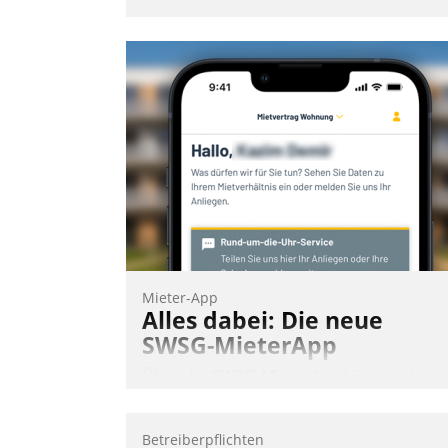
Mieter-App
Alles dabei: Die neue
SWSG-MieterApp
Über die SWSG-MieterApp können die
mehr als 50.000 Mieter mit ihrem
Wohnungsunternehmen kommunizieren
Betreiberpflichten
auf dem Laufenden bleiben, Daten