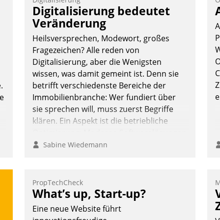
T
Digitalisierung bedeutet
i
Veränderung
A
L
P
Heilsversprechen, Modewort, großes
W
Fragezeichen? Alle reden von
O
Digitalisierung, aber die Wenigsten
C
wissen, was damit gemeint ist. Denn sie
Z
.
betrifft verschiedenste Bereiche der
e
te
Immobilienbranche: Wer fundiert über
sie sprechen will, muss zuerst Begriffe
klären. Ein Aspekt ist die betriebliche
Optimierung: Moderne Softwarelösungen
ermöglichen große Einsparungen durch
Sabine Wiedemann
optimierte und automatisierte Prozesse.
Doch man darf nicht zu viel erwarten:
Allein mit der Einführung einer neuen
PropTechCheck
M
What’s up, Start-up?
Software ist es nicht getan. Die
Digitalisierung erfordert von
Eine neue Website führt
Unternehmen die Bereitschaft, sich zu