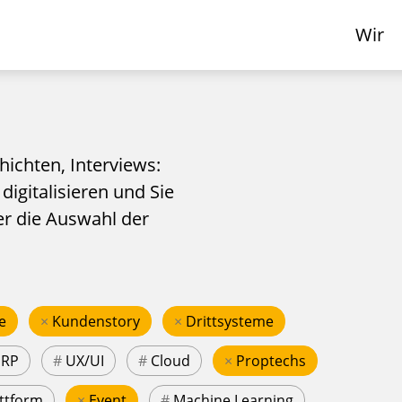
Wir
hichten, Interviews:
 digitalisieren und Sie
er die Auswahl der
e
×
Kundenstory
×
Drittsysteme
ERP
#
UX/UI
#
Cloud
×
Proptechs
ttform
×
Event
#
Machine Learning