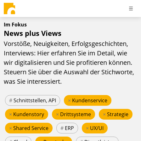
Im Fokus
News plus Views
Vorstöße, Neuigkeiten, Erfolgsgeschichten,
Interviews: Hier erfahren Sie im Detail, wie
wir digitalisieren und Sie profitieren können.
Steuern Sie über die Auswahl der Stichworte,
was Sie interessiert.
#
Schnittstellen, API
×
Kundenservice
×
Kundenstory
×
Drittsysteme
×
Strategie
×
Shared Service
#
ERP
×
UX/UI