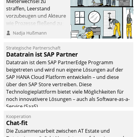
Mieterwechsel zu
straffen, Leerstand
vorzubeugen und Akteure
wie Prozesse fließend zu
vernetzen, nutzt die
Nadja Hußmann
Berliner Gewobag seit
Jahresbeginn eine
Strategische Partnerschaft
Überblick, Einsicht und
Datatrain ist SAP Partner
Eingriff bietende Lösung.
Datatrain ist dem SAP PartnerEdge Programm
Zur Entwicklung setzte
beigetreten und wird nun eigene Lösungen auf der
man auf
SAP HANA Cloud Platform entwickeln – und diese
Cloudtechnologie,
über den SAP Store vertreiben. Diese
bewährte und Startup-
Technologieplattform bietet viele Möglichkeiten für
Partner sowie erstmals
noch innovativere Lösungen – auch als Software-as-a-
agile Projektmethoden.
Service (SaaS).
Kooperation
Chat-fit
Die Zusammenarbeit zwischen AT Estate und