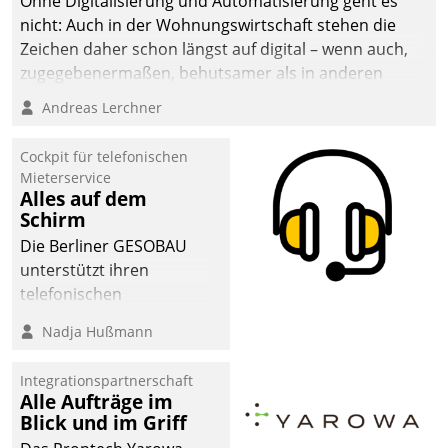
Ohne Digitalisierung und Automatisierung geht es
nicht: Auch in der Wohnungswirtschaft stehen die
Zeichen daher schon längst auf digital – wenn auch,
zugegebenermaßen, behutsamer als in anderen
Branchen.
Andreas Lerchner
Cockpit für telefonischen
Mieterservice
Alles auf dem
Schirm
Die Berliner GESOBAU
unterstützt ihren
telefonischen
Mieterservice mit einem
Nadja Hußmann
digitalen Cockpit, das
situationsbezogen
Integrationspartnerschaft
passende Fragen und
Alle Aufträge im
Schlagworte auswirft.
Blick und im Griff
Eine intuitive