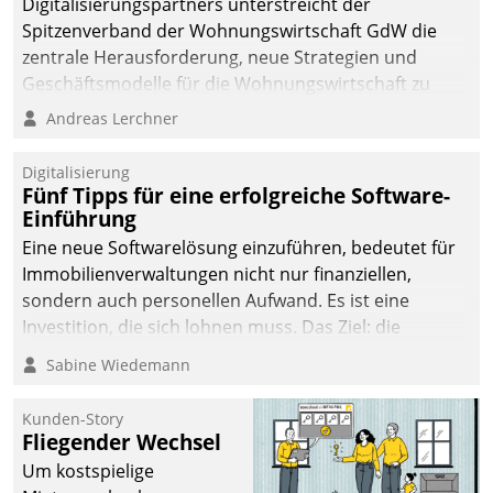
Digitalisierungspartners unterstreicht der
Spitzenverband der Wohnungswirtschaft GdW die
zentrale Herausforderung, neue Strategien und
Geschäftsmodelle für die Wohnungswirtschaft zu
entwickeln.
Andreas Lerchner
Digitalisierung
Fünf Tipps für eine erfolgreiche Software-
Einführung
Eine neue Softwarelösung einzuführen, bedeutet für
Immobilienverwaltungen nicht nur finanziellen,
sondern auch personellen Aufwand. Es ist eine
Investition, die sich lohnen muss. Das Ziel: die
nachhaltige Optimierung der Geschäftsabläufe. Damit
Sabine Wiedemann
dieses Ziel erreicht wird, sollten einige Grundregeln
befolgt werden.
Kunden-Story
Fliegender Wechsel
Um kostspielige