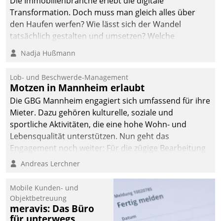
Die Immobilienbranche erlebt die digitale
automatisiert, vollständig
Transformation. Doch muss man gleich alles über
und auf Wunsch über
den Haufen werfen? Wie lässt sich der Wandel
mehrere zuvor
tatsächlich gestalten und umsetzen? Welche
festgelegte
Argumente zählen wirklich?
Nadja Hußmann
Kommunikationswege bei
den Empfängern ein.
Lob- und Beschwerde-Management
Motzen in Mannheim erlaubt
Die GBG Mannheim engagiert sich umfassend für ihre
Mieter. Dazu gehören kulturelle, soziale und
sportliche Aktivitäten, die eine hohe Wohn- und
Lebensqualität unterstützen. Nun geht das
Engagement noch weiter: Für die zügige Bearbeitung
von Beschwerden – oder Lob – richtet das
Andreas Lerchner
Unternehmen mit Datatrains Applikation fürs Lob-
und Beschwerde-Management einen eigenen Kanal
Mobile Kunden- und
ein.
Objektbetreuung
meravis: Das Büro
für unterwegs