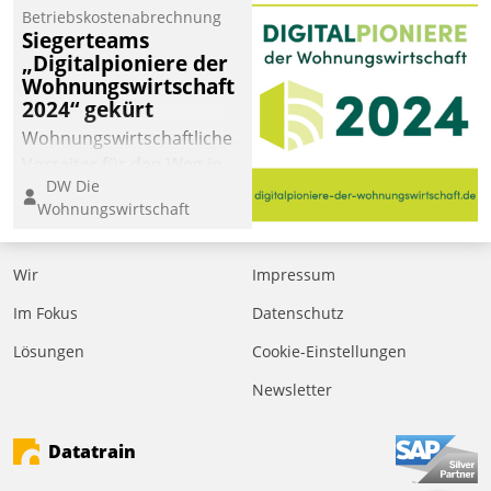
Betriebskostenabrechnung
Siegerteams
„Digitalpioniere der
Wohnungswirtschaft
2024“ gekürt
Wohnungswirtschaftliche
Vorreiter für den Weg in
DW Die
eine digitale Zukunft zu
Wohnungswirtschaft
finden, ist das Ziel des
Awards „Digitalpioniere
der
Wir
Impressum
Wohnungswirtschaft“.
Im Fokus
Datenschutz
Bewerben können sich
dafür ein Team
Lösungen
Cookie-Einstellungen
bestehend aus
Newsletter
Wohnungsunternehmen
und PropTech.
Datatrain