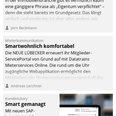
In der Immobilienbranche gibt es vermutlich kaum
eine gängigere Phrase als „Eigentum verpflichtet“ –
denn die steht bereits im Grundgesetz. Das klingt
einfach und eindeutig, ist aber alles andere, wie
Branchenbeschäftigte wissen. Denn mit der
Jörn Beckmann
Verantwortung folgen Verpflichtungen.
Mieterkommunikation
Smartwohnlich komfortabel
Die NEUE LÜBECKER erneuert ihr Mitglieder-
ServicePortal von Grund auf mit Datatrains
Mieterservices Online. Die rund um die Uhr
zugängliche Webapplikation ermöglicht den
Mitgliedern der Wohnungs­bau­genossenschaft die
Kontaktaufnahme per Smartphone, Tablet oder PC.
Andreas Lerchner
Kundenstory
Smart gemanagt
Mit neuen SAP-