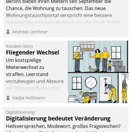
Berlins bieten ihren Mietern seit September die
Chance, die Wohnung zu tauschen. Das neue
Wohnungstauschportal verspricht eine bessere
Nutzung des knappen Wohnraums der Stadt. Erster
Anwendungsfall für Datatrains Lösung API-Hub mit
Andreas Lerchner
Schnittstellen zu den ERP-Systemen der
Unternehmen.
Kunden-Story
Fliegender Wechsel
Um kostspielige
Mieterwechsel zu
straffen, Leerstand
vorzubeugen und Akteure
wie Prozesse fließend zu
vernetzen, nutzt die
Nadja Hußmann
Berliner Gewobag seit
Jahresbeginn eine
Digitalisierung
Überblick, Einsicht und
Digitalisierung bedeutet Veränderung
Eingriff bietende Lösung.
Heilsversprechen, Modewort, großes Fragezeichen?
Zur Entwicklung setzte