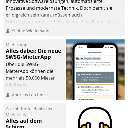
innovative Softwarelösungen, automatisierte
sich dabei für den Betrieb
Prozesse und modernste Technik. Doch damit sie
der Lösung über die SAP
erfolgreich sein kann, müssen auch
Cloud Platform
Führungspersonal und Mitarbeiter bereit sein, sich zu
entschieden - als erstes
verändern und anzupassen, sonst werden sie an ihr
Sabine Wiedemann
Unternehmen am
scheitern.
Wohnungsmarkt.
Mieter-App
Alles dabei: Die neue
SWSG-MieterApp
Über die SWSG-
MieterApp können die
mehr als 50.000 Mieter
mit ihrem
Wohnungsunternehmen
Andreas Lerchner
kommunizieren, auf dem
Laufenden bleiben, Daten
Cockpit für telefonischen
einsehen und ändern
Mieterservice
oder
Alles auf dem
Schirm
Schadensmeldungen