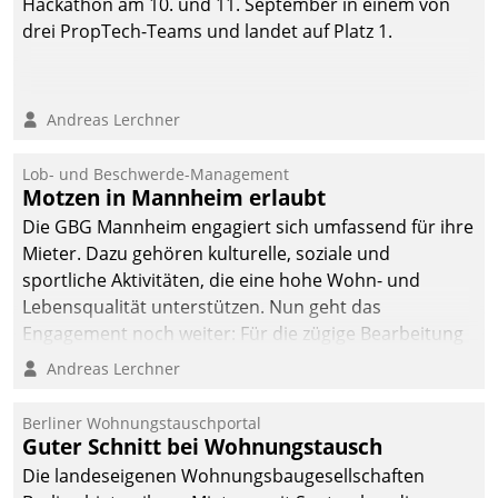
Hackathon am 10. und 11. September in einem von
drei PropTech-Teams und landet auf Platz 1.
Andreas Lerchner
Lob- und Beschwerde-Management
Motzen in Mannheim erlaubt
Die GBG Mannheim engagiert sich umfassend für ihre
Mieter. Dazu gehören kulturelle, soziale und
sportliche Aktivitäten, die eine hohe Wohn- und
Lebensqualität unterstützen. Nun geht das
Engagement noch weiter: Für die zügige Bearbeitung
von Beschwerden – oder Lob – richtet das
Andreas Lerchner
Unternehmen mit Datatrains Applikation fürs Lob-
und Beschwerde-Management einen eigenen Kanal
Berliner Wohnungstauschportal
ein.
Guter Schnitt bei Wohnungstausch
Die landeseigenen Wohnungsbaugesellschaften