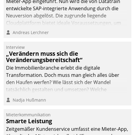
Mieter-App eingeführt. Nun wird die von Datatrain
automatisiert, vollständig
entwickelte SAP-integrierte Anwendung durch die
und auf Wunsch über
Neuversion abgelöst. Die zugrunde liegende
mehrere zuvor
Cloudplattform bietet ideale Voraussetzungen, um
festgelegte
die Funktionalität der App zu erweitern und weitere
Andreas Lerchner
Kommunikationswege bei
innovative Apps, auch von Drittanbietern, in SAP zu
den Empfängern ein.
integrieren.
Interview
„Verändern muss sich die
Veränderungsbereitschaft“
Die Immobilienbranche erlebt die digitale
Transformation. Doch muss man gleich alles über
den Haufen werfen? Wie lässt sich der Wandel
tatsächlich gestalten und umsetzen? Welche
Argumente zählen wirklich?
Nadja Hußmann
Mieterkommunikation
Smarte Leistung
Zeitgemäßer Kundenservice umfasst eine Mieter-App,