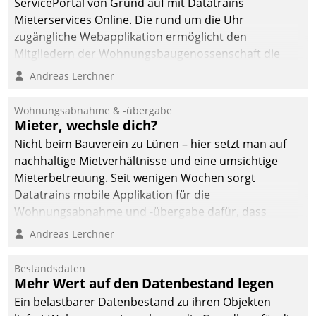
ServicePortal von Grund auf mit Datatrains
Mieterservices Online. Die rund um die Uhr
zugängliche Webapplikation ermöglicht den
Mitgliedern der Wohnungs­bau­genossenschaft die
Kontaktaufnahme per Smartphone, Tablet oder PC.
Andreas Lerchner
Wohnungsabnahme & -übergabe
Mieter, wechsle dich?
Nicht beim Bauverein zu Lünen – hier setzt man auf
nachhaltige Mietverhältnisse und eine umsichtige
Mieterbetreuung. Seit wenigen Wochen sorgt
Datatrains mobile Applikation für die
Wohnungsabnahme und -übergabe dafür, dass
Mieter wohlgeordnet kommen und, so es sein muss,
Andreas Lerchner
gehen können.
Bestandsdaten
Mehr Wert auf den Datenbestand legen
Ein belastbarer Datenbestand zu ihren Objekten