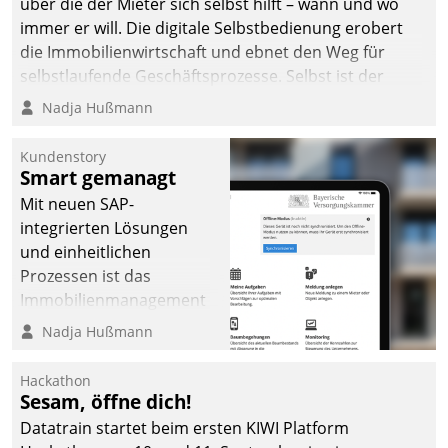
über die der Mieter sich selbst hilft – wann und wo
immer er will. Die digitale Selbstbedienung erobert
die Immobilienwirtschaft und ebnet den Weg für
selbstlaufende Geschäftsprozesse. Selbst ist der
Kunde und smart der Serviceanbieter.
Nadja Hußmann
Kundenstory
Smart gemanagt
Mit neuen SAP-
integrierten Lösungen
und einheitlichen
Prozessen ist das
Immobilienmanagement
der Bayerischen
Nadja Hußmann
Versorgungskammer im
Ressort Kapitalanlage für
Hackathon
künftige Aufgaben und
Sesam, öffne dich!
Herausforderungen
Datatrain startet beim ersten KIWI Platform
gerüstet.