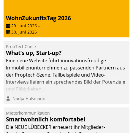
von AktivBo und
Datatrain ermöglicht
automatisiert ausgelöste,
WohnZukunftsTag 2026
zielgerichtete
29. Juni 2026
–
Mieterbefragungen – eine
30. Juni 2026
starke Grundlage für
intelligente,
PropTechCheck
datengestützte
What’s up, Start-up?
Entscheidungen.
Eine neue Website führt innovationsfreudige
Immobilienunternehmen zu passenden Partnern aus
der Proptech-Szene. Fallbeispiele und Video-
Interviews liefern ein sprechendes Bild der Potenziale
und Fähigkeiten.
Nadja Hußmann
Mieterkommunikation
Smartwohnlich komfortabel
Die NEUE LÜBECKER erneuert ihr Mitglieder-