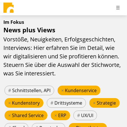
Im Fokus
News plus Views
Vorstöße, Neuigkeiten, Erfolgsgeschichten,
Interviews: Hier erfahren Sie im Detail, wie
wir digitalisieren und Sie profitieren können.
Steuern Sie über die Auswahl der Stichworte,
was Sie interessiert.
#
Schnittstellen, API
×
Kundenservice
×
Kundenstory
#
Drittsysteme
×
Strategie
×
Shared Service
×
ERP
#
UX/UI