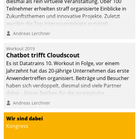
diesmal als rein virtuelle Veranstaltung. Über 100
Teilnehmer erhielten straff organisierte Einblicke in
Zukunftsthemen und innovative Projekte. Zuletzt
wurden die Top-Interessengebiete ermittelt.
Andreas Lerchner
Workout 2019
Chatbot trifft Cloudscout
Es ist Datatrains 10. Workout in Folge, vor einem
Jahrzehnt hat das 20-jährige Unternehmen das erste
Anwendertreffen organisiert. Beiträge und Besucher
haben sich verdoppelt, diesmal sind viele Partner
dabei – klares Zeichen für die strategische
Fokussierung auf den Kunden.
Andreas Lerchner
Wir sind dabei
Kongress