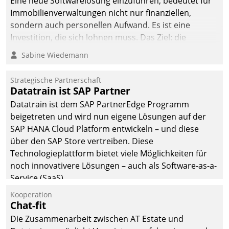
Eine neue Softwarelösung einzuführen, bedeutet für
Immobilienverwaltungen nicht nur finanziellen,
sondern auch personellen Aufwand. Es ist eine
Investition, die sich lohnen muss. Das Ziel: die
nachhaltige Optimierung der Geschäftsabläufe. Damit
Sabine Wiedemann
dieses Ziel erreicht wird, sollten einige Grundregeln
befolgt werden.
Strategische Partnerschaft
Datatrain ist SAP Partner
Datatrain ist dem SAP PartnerEdge Programm
beigetreten und wird nun eigene Lösungen auf der
SAP HANA Cloud Platform entwickeln – und diese
über den SAP Store vertreiben. Diese
Technologieplattform bietet viele Möglichkeiten für
noch innovativere Lösungen – auch als Software-as-a-
Service (SaaS).
Kooperation
Chat-fit
Die Zusammenarbeit zwischen AT Estate und