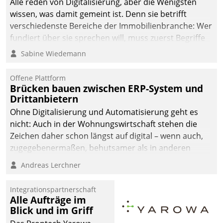
Alle reden von Digitalisierung, aber die Wenigsten
man auf
wissen, was damit gemeint ist. Denn sie betrifft
Cloudtechnologie,
verschiedenste Bereiche der Immobilienbranche: Wer
bewährte und Startup-
fundiert über sie sprechen will, muss zuerst Begriffe
Partner sowie erstmals
klären. Ein Aspekt ist die betriebliche Optimierung:
Sabine Wiedemann
agile Projektmethoden.
Moderne Softwarelösungen ermöglichen große
Einsparungen durch optimierte und automatisierte
Offene Plattform
Prozesse. Doch man darf nicht zu viel erwarten: Allein
Brücken bauen zwischen ERP-System und
Drittanbietern
mit der Einführung einer neuen Software ist es nicht
getan. Die Digitalisierung erfordert von Unternehmen
Ohne Digitalisierung und Automatisierung geht es
die Bereitschaft, sich zu überprüfen, zu hinterfragen
nicht: Auch in der Wohnungswirtschaft stehen die
und zu verändern.
Zeichen daher schon längst auf digital – wenn auch,
zugegebenermaßen, behutsamer als in anderen
Branchen.
Andreas Lerchner
Integrationspartnerschaft
Alle Aufträge im
Blick und im Griff