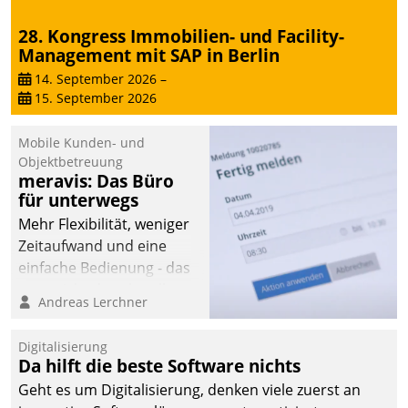
28. Kongress Immobilien- und Facility-
Management mit SAP in Berlin
14. September 2026
–
15. September 2026
Mobile Kunden- und
Objektbetreuung
meravis: Das Büro
für unterwegs
Mehr Flexibilität, weniger
Zeitaufwand und eine
einfache Bedienung - das
verspricht das aktuelle
Andreas Lerchner
Cockpit für mobile
Mitarbeiter von
Digitalisierung
Datatrain. Die meravis
Da hilft die beste Software nichts
Wohnungsbau- und
Geht es um Digitalisierung, denken viele zuerst an
Immobilien GmbH hat