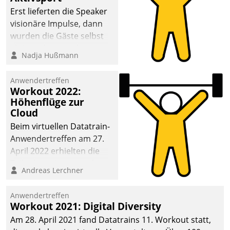
anspruchsvollen
Erst lieferten die Speaker
Aufgaben und
visionäre Impulse, dann
abnehmendem
wurden die Gäste selbst
Nachwuchs?
aktiv und sammelten
Nadja Hußmann
methodisch
Vernetzungsideen fürs
Anwendertreffen
Quartier. Dazwischen
Workout 2022:
zeigte Datatrain, was es
Höhenflüge zur
Neues zu bieten hat.
Cloud
Beim virtuellen Datatrain-
Anwendertreffen am 27.
April 2022 erhielten die
Teilnehmerinnen und
Andreas Lerchner
Teilnehmer kurzweilige
Einblicke in innovative
Anwendertreffen
Cloud-Strategien und -
Workout 2021: Digital Diversity
Lösungen mit hohem
Am 28. April 2021 fand Datatrains 11. Workout statt,
Zukunftspotenzial.