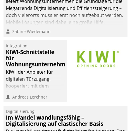
liefert Wohnungsunternehmen die Grundlage für die
Megatrends Digitalisierung und Effizienzsteigerung –
doch vielerorts muss er erst noch aufgebaut werden.
Mobile Lösungen sind dabei eine große Hilfe.
Sabine Wiedemann
Integration
KIWI-Schnittstelle
für
Wohnungsunternehmen
KIWI, der Anbieter für
digitalen Türzugang,
kooperiert mit dem
Beratungs- und
Andreas Lerchner
Softwareentwicklungshaus
Datatrain.
Digitalisierung
Im Wandel wandlungsfähig –
Digitalisierung auf elastischer Basis