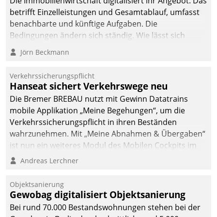
Die Immobilienwirtschaft digitalisiert ihr Angebot. Das
betrifft Einzelleistungen und Gesamtablauf, umfasst
benachbarte und künftige Aufgaben. Die
Bedingungen ändern sich ständig. Wie lässt sich
technisch die Kontrolle wahren und zugleich Freiraum
Jörn Beckmann
fürs Wachsen öffnen?
Verkehrssicherungspflicht
Hanseat sichert Verkehrswege neu
Die Bremer BREBAU nutzt mit Gewinn Datatrains
mobile Applikation „Meine Begehungen“, um die
Verkehrssicherungspflicht in ihren Beständen
wahrzunehmen. Mit „Meine Abnahmen & Übergaben“
ist nun ein weiteres Modul des Mobilen Cockpits im
Einsatz.
Andreas Lerchner
Objektsanierung
Gewobag digitalisiert Objektsanierung
Bei rund 70.000 Bestandswohnungen stehen bei der