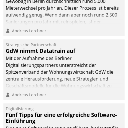
Gewobag in Berlin durchschnittlich rund 5.000
Mieterwechsel pro Jahr an. Dieser Prozess ist bereits
aufwendig genug. Wenn dann aber noch rund 2.500
Sanierungen pro Jahr mit reinspielen, ist der
Betreuungs- und Organisationsaufwand immens. Im
Andreas Lerchner
Rahmen ihrer Digitalisierungsstrategie hat das
kommunale Wohnungsbauunternehmen daher
Strategische Partnerschaft
gemeinsam mit der Berliner Datatrain GmbH den
GdW nimmt Datatrain auf
Teilprozess der Objektsanierung digitalisiert.
Mit der Aufnahme des Berliner
Digitalisierungspartners unterstreicht der
Spitzenverband der Wohnungswirtschaft GdW die
zentrale Herausforderung, neue Strategien und
Geschäftsmodelle für die Wohnungswirtschaft zu
entwickeln.
Andreas Lerchner
Digitalisierung
Fünf Tipps für eine erfolgreiche Software-
Einführung