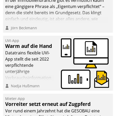
In der Immobilienbranche gibt es vermutlich kaum
eine gängigere Phrase als „Eigentum verpflichtet“ –
denn die steht bereits im Grundgesetz. Das klingt
einfach und eindeutig, ist aber alles andere, wie
Branchenbeschäftigte wissen. Denn mit der
Jörn Beckmann
Verantwortung folgen Verpflichtungen.
UVI-App
Warm auf die Hand
Datatrains flexible UVI-
App stellt die seit 2022
verpflichtende
unterjährige
Verbrauchsinformation
schnell, zuverlässig und
Nadja Hußmann
leicht bekömmlich bereit:
Die monatlichen
Mieter-App
Mitteilungen zum
Vorreiter setzt erneut auf Zugpferd
Heizungs- und
Vor rund einem Jahrzehnt hat die GESOBAU eine
Wasserverbrauch gehen