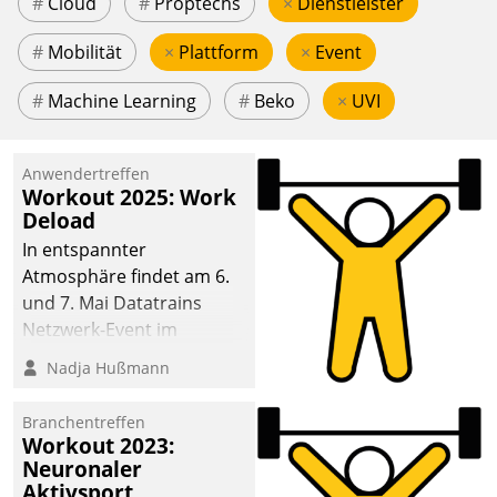
#
Cloud
#
Proptechs
×
Dienstleister
#
Mobilität
×
Plattform
×
Event
#
Machine Learning
#
Beko
×
UVI
Anwendertreffen
Workout 2025: Work
Deload
In entspannter
Atmosphäre findet am 6.
und 7. Mai Datatrains
Netzwerk-Event im
Kunden- und Partnerkreis
Nadja Hußmann
statt. Zentrale Frage: Wie
lassen sich
Branchentreffen
Mammutprojekte
Workout 2023:
meistern und Workloads
Neuronaler
Aktivsport
wuppen – bei zunehmend