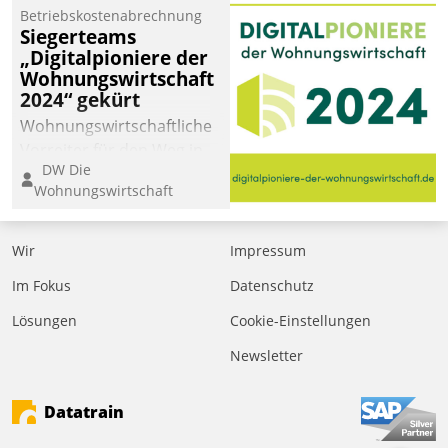
Betriebskostenabrechnung
Siegerteams
„Digitalpioniere der
Wohnungswirtschaft
2024“ gekürt
Wohnungswirtschaftliche
Vorreiter für den Weg in
DW Die
eine digitale Zukunft zu
Wohnungswirtschaft
finden, ist das Ziel des
Awards „Digitalpioniere
der
Wir
Impressum
Wohnungswirtschaft“.
Im Fokus
Datenschutz
Bewerben können sich
dafür ein Team
Lösungen
Cookie-Einstellungen
bestehend aus
Newsletter
Wohnungsunternehmen
und PropTech.
Datatrain