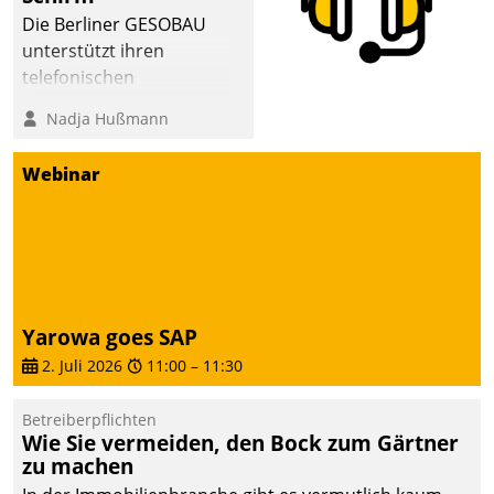
abgeben – rund um die
Die Berliner GESOBAU
Uhr.
unterstützt ihren
telefonischen
Mieterservice mit einem
Nadja Hußmann
digitalen Cockpit, das
situationsbezogen
Webinar
passende Fragen und
Schlagworte auswirft.
Eine intuitive
Dialogführung ermöglicht
dem externen
Serviceteam, Anrufe von
Yarowa goes SAP
Mietenden zügiger und
2. Juli 2026
11:00
–
11:30
effizienter zu bearbeiten.
Betreiberpflichten
Wie Sie vermeiden, den Bock zum Gärtner
zu machen