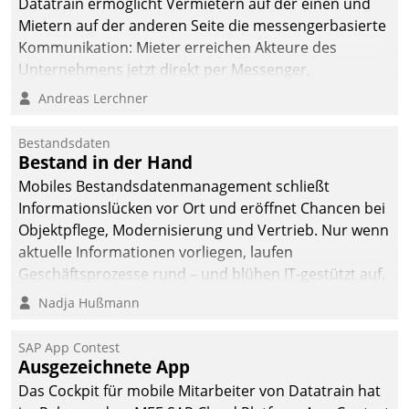
Datatrain ermöglicht Vermietern auf der einen und
Mietern auf der anderen Seite die messengerbasierte
Kommunikation: Mieter erreichen Akteure des
Unternehmens jetzt direkt per Messenger,
Mitarbeiter oder Dienstleister empfangen oder
Andreas Lerchner
versenden die Nachrichten via Cockpit.
Bestandsdaten
Bestand in der Hand
Mobiles Bestandsdatenmanagement schließt
Informationslücken vor Ort und eröffnet Chancen bei
Objektpflege, Modernisierung und Vertrieb. Nur wenn
aktuelle Informationen vorliegen, laufen
Geschäftsprozesse rund – und blühen IT-gestützt auf.
Nadja Hußmann
SAP App Contest
Ausgezeichnete App
Das Cockpit für mobile Mitarbeiter von Datatrain hat