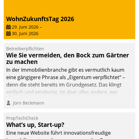
von AktivBo und
Datatrain ermöglicht
automatisiert ausgelöste,
WohnZukunftsTag 2026
zielgerichtete
29. Juni 2026
–
Mieterbefragungen – eine
30. Juni 2026
starke Grundlage für
intelligente,
Betreiberpflichten
datengestützte
Wie Sie vermeiden, den Bock zum Gärtner
Entscheidungen.
zu machen
In der Immobilienbranche gibt es vermutlich kaum
eine gängigere Phrase als „Eigentum verpflichtet“ –
denn die steht bereits im Grundgesetz. Das klingt
einfach und eindeutig, ist aber alles andere, wie
Branchenbeschäftigte wissen. Denn mit der
Jörn Beckmann
Verantwortung folgen Verpflichtungen.
PropTechCheck
What’s up, Start-up?
Eine neue Website führt innovationsfreudige