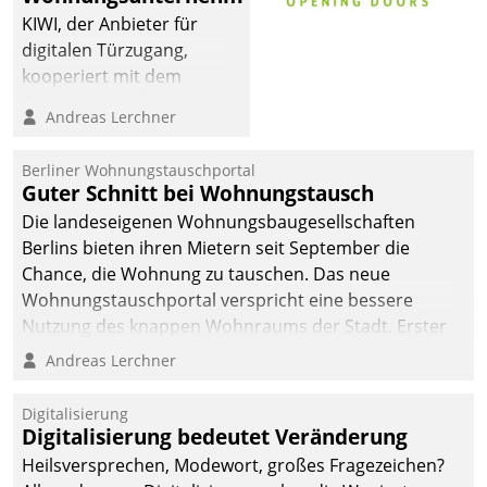
KIWI, der Anbieter für
digitalen Türzugang,
kooperiert mit dem
Beratungs- und
Andreas Lerchner
Softwareentwicklungshaus
Datatrain.
Berliner Wohnungstauschportal
Guter Schnitt bei Wohnungstausch
Die landeseigenen Wohnungsbaugesellschaften
Berlins bieten ihren Mietern seit September die
Chance, die Wohnung zu tauschen. Das neue
Wohnungstauschportal verspricht eine bessere
Nutzung des knappen Wohnraums der Stadt. Erster
Anwendungsfall für Datatrains Lösung API-Hub mit
Andreas Lerchner
Schnittstellen zu den ERP-Systemen der
Unternehmen.
Digitalisierung
Digitalisierung bedeutet Veränderung
Heilsversprechen, Modewort, großes Fragezeichen?