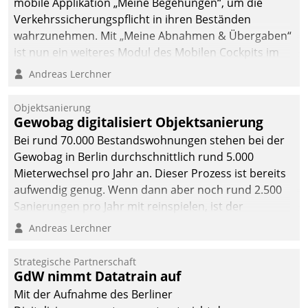
mobile Applikation „Meine Begehungen“, um die
Verkehrssicherungspflicht in ihren Beständen
wahrzunehmen. Mit „Meine Abnahmen & Übergaben“
ist nun ein weiteres Modul des Mobilen Cockpits im
Einsatz.
Andreas Lerchner
Objektsanierung
Gewobag digitalisiert Objektsanierung
Bei rund 70.000 Bestandswohnungen stehen bei der
Gewobag in Berlin durchschnittlich rund 5.000
Mieterwechsel pro Jahr an. Dieser Prozess ist bereits
aufwendig genug. Wenn dann aber noch rund 2.500
Sanierungen pro Jahr mit reinspielen, ist der
Betreuungs- und Organisationsaufwand immens. Im
Andreas Lerchner
Rahmen ihrer Digitalisierungsstrategie hat das
kommunale Wohnungsbauunternehmen daher
Strategische Partnerschaft
gemeinsam mit der Berliner Datatrain GmbH den
GdW nimmt Datatrain auf
Teilprozess der Objektsanierung digitalisiert.
Mit der Aufnahme des Berliner