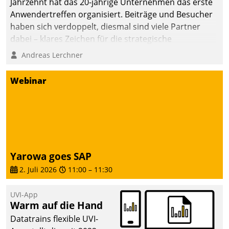
Jahrzehnt hat das 20-jährige Unternehmen das erste
Anwendertreffen organisiert. Beiträge und Besucher
haben sich verdoppelt, diesmal sind viele Partner
dabei – klares Zeichen für die strategische
Fokussierung auf den Kunden.
Andreas Lerchner
Webinar
Yarowa goes SAP
2. Juli 2026
11:00
–
11:30
UVI-App
Warm auf die Hand
Datatrains flexible UVI-