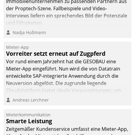
Immobilienunternehmen zu passenden Partnern aus
der Proptech-Szene. Fallbeispiele und Video-
Interviews liefern ein sprechendes Bild der Potenziale
und Fähigkeiten.
Nadja Hußmann
Mieter-App
Vorreiter setzt erneut auf Zugpferd
Vor rund einem Jahrzehnt hat die GESOBAU eine
Mieter-App eingeführt. Nun wird die von Datatrain
entwickelte SAP-integrierte Anwendung durch die
Neuversion abgelöst. Die zugrunde liegende
Cloudplattform bietet ideale Voraussetzungen, um
die Funktionalität der App zu erweitern und weitere
Andreas Lerchner
innovative Apps, auch von Drittanbietern, in SAP zu
integrieren.
Mieterkommunikation
Smarte Leistung
Zeitgemäßer Kundenservice umfasst eine Mieter-App,