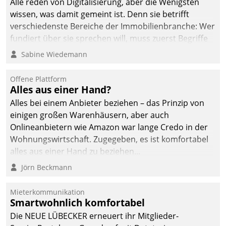
Alle reden von Digitalisierung, aber die Wenigsten
wissen, was damit gemeint ist. Denn sie betrifft
verschiedenste Bereiche der Immobilienbranche: Wer
fundiert über sie sprechen will, muss zuerst Begriffe
klären. Ein Aspekt ist die betriebliche Optimierung:
Sabine Wiedemann
Moderne Softwarelösungen ermöglichen große
Einsparungen durch optimierte und automatisierte
Offene Plattform
Prozesse. Doch man darf nicht zu viel erwarten: Allein
Alles aus einer Hand?
mit der Einführung einer neuen Software ist es nicht
Alles bei einem Anbieter beziehen – das Prinzip von
getan. Die Digitalisierung erfordert von Unternehmen
einigen großen Warenhäusern, aber auch
die Bereitschaft, sich zu überprüfen, zu hinterfragen
Onlineanbietern wie Amazon war lange Credo in der
und zu verändern.
Wohnungswirtschaft. Zugegeben, es ist komfortabel
alles aus einer Hand zu beziehen...
Jörn Beckmann
Mieterkommunikation
Smartwohnlich komfortabel
Die NEUE LÜBECKER erneuert ihr Mitglieder-