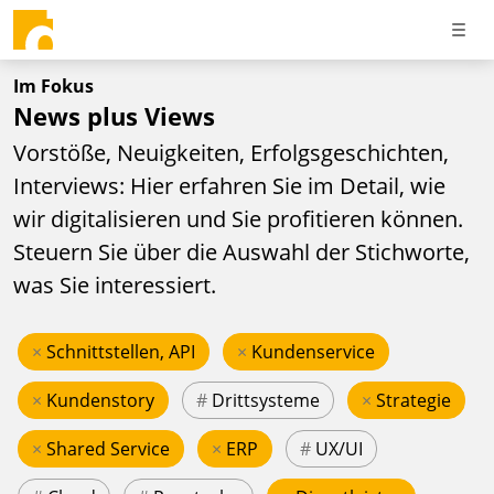
Im Fokus
News plus Views
Vorstöße, Neuigkeiten, Erfolgsgeschichten,
Interviews: Hier erfahren Sie im Detail, wie
wir digitalisieren und Sie profitieren können.
Steuern Sie über die Auswahl der Stichworte,
was Sie interessiert.
×
Schnittstellen, API
×
Kundenservice
×
Kundenstory
#
Drittsysteme
×
Strategie
×
Shared Service
×
ERP
#
UX/UI