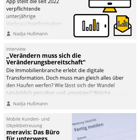
App stellt die seit 2022
verpflichtende
unterjährige
Verbrauchsinformation
schnell, zuverlässig und
Nadja Hußmann
leicht bekömmlich bereit:
Die monatlichen
Interview
Mitteilungen zum
„Verändern muss sich die
Veränderungsbereitschaft“
Heizungs- und
Wasserverbrauch gehen
Die Immobilienbranche erlebt die digitale
automatisiert, vollständig
Transformation. Doch muss man gleich alles über
und auf Wunsch über
den Haufen werfen? Wie lässt sich der Wandel
mehrere zuvor
tatsächlich gestalten und umsetzen? Welche
festgelegte
Argumente zählen wirklich?
Nadja Hußmann
Kommunikationswege bei
den Empfängern ein.
Mobile Kunden- und
Objektbetreuung
meravis: Das Büro
für unterwegs