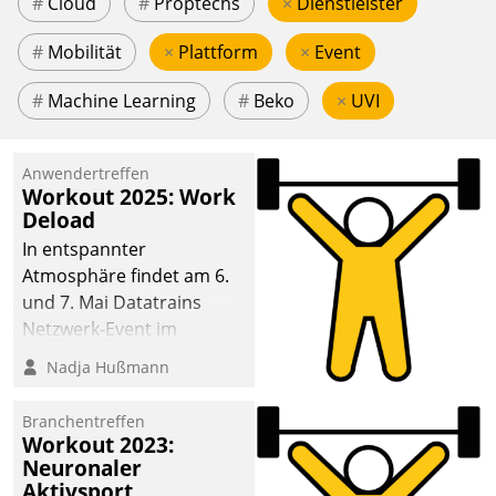
#
Cloud
#
Proptechs
×
Dienstleister
#
Mobilität
×
Plattform
×
Event
#
Machine Learning
#
Beko
×
UVI
Anwendertreffen
Workout 2025: Work
Deload
In entspannter
Atmosphäre findet am 6.
und 7. Mai Datatrains
Netzwerk-Event im
Kunden- und Partnerkreis
Nadja Hußmann
statt. Zentrale Frage: Wie
lassen sich
Branchentreffen
Mammutprojekte
Workout 2023:
meistern und Workloads
Neuronaler
Aktivsport
wuppen – bei zunehmend