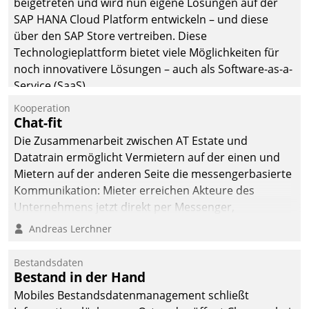
beigetreten und wird nun eigene Lösungen auf der
SAP HANA Cloud Platform entwickeln – und diese
über den SAP Store vertreiben. Diese
Technologieplattform bietet viele Möglichkeiten für
noch innovativere Lösungen – auch als Software-as-a-
Service (SaaS).
Kooperation
Chat-fit
Die Zusammenarbeit zwischen AT Estate und
Datatrain ermöglicht Vermietern auf der einen und
Mietern auf der anderen Seite die messengerbasierte
Kommunikation: Mieter erreichen Akteure des
Unternehmens jetzt direkt per Messenger,
Mitarbeiter oder Dienstleister empfangen oder
Andreas Lerchner
versenden die Nachrichten via Cockpit.
Bestandsdaten
Bestand in der Hand
Mobiles Bestandsdatenmanagement schließt