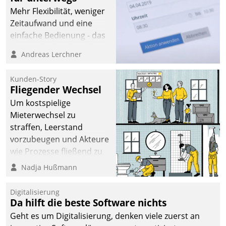
Mehr Flexibilität, weniger
Zeitaufwand und eine
einfache Bedienung - das
verspricht das aktuelle
Andreas Lerchner
Cockpit für mobile
Mitarbeiter von
Kunden-Story
Datatrain. Die meravis
Fliegender Wechsel
Wohnungsbau- und
Um kostspielige
Immobilien GmbH hat
Mieterwechsel zu
sich dabei für den Betrieb
straffen, Leerstand
der Lösung über die SAP
vorzubeugen und Akteure
Cloud Platform
wie Prozesse fließend zu
entschieden - als erstes
vernetzen, nutzt die
Nadja Hußmann
Unternehmen am
Berliner Gewobag seit
Wohnungsmarkt.
Jahresbeginn eine
Digitalisierung
Überblick, Einsicht und
Da hilft die beste Software nichts
Eingriff bietende Lösung.
Geht es um Digitalisierung, denken viele zuerst an
Zur Entwicklung setzte