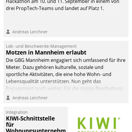
Hackathon am 10. und 11. September in einem von
drei PropTech-Teams und landet auf Platz 1.
Andreas Lerchner
Lob- und Beschwerde-Management
Motzen in Mannheim erlaubt
Die GBG Mannheim engagiert sich umfassend für ihre
Mieter. Dazu gehören kulturelle, soziale und
sportliche Aktivitäten, die eine hohe Wohn- und
Lebensqualität unterstützen. Nun geht das
Engagement noch weiter: Für die zügige Bearbeitung
von Beschwerden – oder Lob – richtet das
Andreas Lerchner
Unternehmen mit Datatrains Applikation fürs Lob-
und Beschwerde-Management einen eigenen Kanal
Integration
ein.
KIWI-Schnittstelle
für
Wohnungsunternehmen