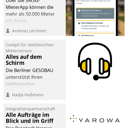
Über die SWSG-
MieterApp können die
mehr als 50.000 Mieter
mit ihrem
Wohnungsunternehmen
Andreas Lerchner
kommunizieren, auf dem
Laufenden bleiben, Daten
Cockpit für telefonischen
einsehen und ändern
Mieterservice
oder
Alles auf dem
Schirm
Schadensmeldungen
abgeben – rund um die
Die Berliner GESOBAU
Uhr.
unterstützt ihren
telefonischen
Mieterservice mit einem
Nadja Hußmann
digitalen Cockpit, das
situationsbezogen
Integrationspartnerschaft
passende Fragen und
Alle Aufträge im
Schlagworte auswirft.
Blick und im Griff
Eine intuitive