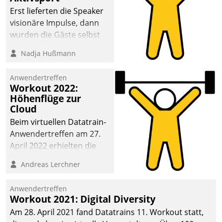
anspruchsvollen
Erst lieferten die Speaker
Aufgaben und
visionäre Impulse, dann
abnehmendem
wurden die Gäste selbst
Nachwuchs?
aktiv und sammelten
Nadja Hußmann
methodisch
Vernetzungsideen fürs
Anwendertreffen
Quartier. Dazwischen
Workout 2022:
zeigte Datatrain, was es
Höhenflüge zur
Neues zu bieten hat.
Cloud
Beim virtuellen Datatrain-
Anwendertreffen am 27.
April 2022 erhielten die
Teilnehmerinnen und
Andreas Lerchner
Teilnehmer kurzweilige
Einblicke in innovative
Anwendertreffen
Cloud-Strategien und -
Workout 2021: Digital Diversity
Lösungen mit hohem
Am 28. April 2021 fand Datatrains 11. Workout statt,
Zukunftspotenzial.