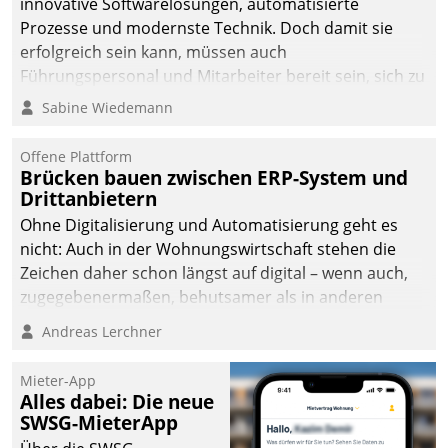
innovative Softwarelösungen, automatisierte
man auf
Prozesse und modernste Technik. Doch damit sie
Cloudtechnologie,
erfolgreich sein kann, müssen auch
bewährte und Startup-
Führungspersonal und Mitarbeiter bereit sein, sich zu
Partner sowie erstmals
verändern und anzupassen, sonst werden sie an ihr
Sabine Wiedemann
agile Projektmethoden.
scheitern.
Offene Plattform
Brücken bauen zwischen ERP-System und
Drittanbietern
Ohne Digitalisierung und Automatisierung geht es
nicht: Auch in der Wohnungswirtschaft stehen die
Zeichen daher schon längst auf digital – wenn auch,
zugegebenermaßen, behutsamer als in anderen
Branchen.
Andreas Lerchner
Mieter-App
Alles dabei: Die neue
SWSG-MieterApp