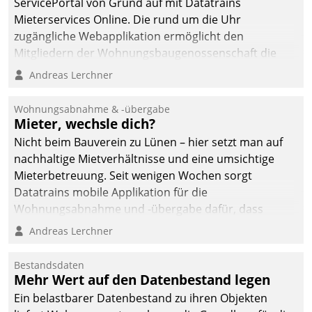
ServicePortal von Grund auf mit Datatrains
Mieterservices Online. Die rund um die Uhr
zugängliche Webapplikation ermöglicht den
Mitgliedern der Wohnungs­bau­genossenschaft die
Kontaktaufnahme per Smartphone, Tablet oder PC.
Andreas Lerchner
Wohnungsabnahme & -übergabe
Mieter, wechsle dich?
Nicht beim Bauverein zu Lünen – hier setzt man auf
nachhaltige Mietverhältnisse und eine umsichtige
Mieterbetreuung. Seit wenigen Wochen sorgt
Datatrains mobile Applikation für die
Wohnungsabnahme und -übergabe dafür, dass
Mieter wohlgeordnet kommen und, so es sein muss,
Andreas Lerchner
gehen können.
Bestandsdaten
Mehr Wert auf den Datenbestand legen
Ein belastbarer Datenbestand zu ihren Objekten