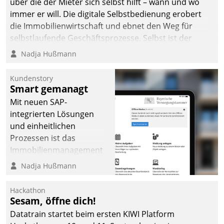
über die der Mieter sich selbst hilft – wann und wo
immer er will. Die digitale Selbstbedienung erobert
die Immobilienwirtschaft und ebnet den Weg für
selbstlaufende Geschäftsprozesse. Selbst ist der
Kunde und smart der Serviceanbieter.
Nadja Hußmann
Kundenstory
Smart gemanagt
Mit neuen SAP-
integrierten Lösungen
und einheitlichen
Prozessen ist das
Immobilienmanagement
der Bayerischen
Nadja Hußmann
Versorgungskammer im
Ressort Kapitalanlage für
Hackathon
künftige Aufgaben und
Sesam, öffne dich!
Herausforderungen
Datatrain startet beim ersten KIWI Platform
gerüstet.