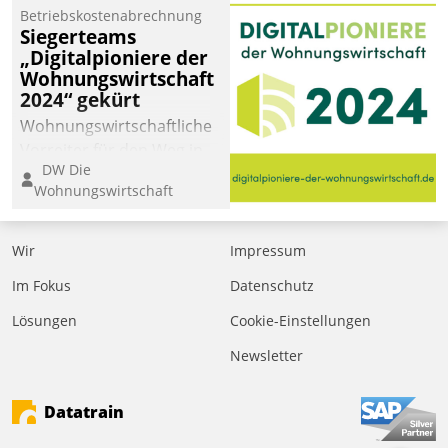
Betriebskostenabrechnung
Siegerteams
„Digitalpioniere der
Wohnungswirtschaft
2024“ gekürt
Wohnungswirtschaftliche
Vorreiter für den Weg in
DW Die
eine digitale Zukunft zu
Wohnungswirtschaft
finden, ist das Ziel des
Awards „Digitalpioniere
der
Wir
Impressum
Wohnungswirtschaft“.
Im Fokus
Datenschutz
Bewerben können sich
dafür ein Team
Lösungen
Cookie-Einstellungen
bestehend aus
Newsletter
Wohnungsunternehmen
und PropTech.
Datatrain