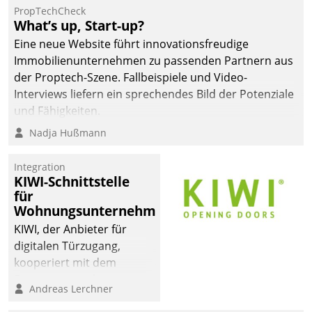
von AktivBo und
PropTechCheck
Datatrain ermöglicht
What’s up, Start-up?
automatisiert ausgelöste,
Eine neue Website führt innovationsfreudige
zielgerichtete
Immobilienunternehmen zu passenden Partnern aus
Mieterbefragungen – eine
der Proptech-Szene. Fallbeispiele und Video-
starke Grundlage für
Interviews liefern ein sprechendes Bild der Potenziale
intelligente,
und Fähigkeiten.
datengestützte
Nadja Hußmann
Entscheidungen.
Integration
KIWI-Schnittstelle
für
Wohnungsunternehmen
KIWI, der Anbieter für
digitalen Türzugang,
kooperiert mit dem
Beratungs- und
Andreas Lerchner
Softwareentwicklungshaus