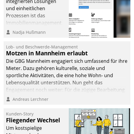
integrierten Lösungen
und einheitlichen
Prozessen ist das
Immobilienmanagement
der Bayerischen
Nadja Hußmann
Versorgungskammer im
Ressort Kapitalanlage für
Lob- und Beschwerde-Management
künftige Aufgaben und
Motzen in Mannheim erlaubt
Herausforderungen
Die GBG Mannheim engagiert sich umfassend für ihre
gerüstet.
Mieter. Dazu gehören kulturelle, soziale und
sportliche Aktivitäten, die eine hohe Wohn- und
Lebensqualität unterstützen. Nun geht das
Engagement noch weiter: Für die zügige Bearbeitung
von Beschwerden – oder Lob – richtet das
Andreas Lerchner
Unternehmen mit Datatrains Applikation fürs Lob-
und Beschwerde-Management einen eigenen Kanal
Kunden-Story
ein.
Fliegender Wechsel
Um kostspielige