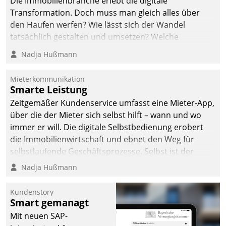
Die Immobilienbranche erlebt die digitale
Transformation. Doch muss man gleich alles über
den Haufen werfen? Wie lässt sich der Wandel
tatsächlich gestalten und umsetzen? Welche
Argumente zählen wirklich?
Nadja Hußmann
Mieterkommunikation
Smarte Leistung
Zeitgemäßer Kundenservice umfasst eine Mieter-App,
über die der Mieter sich selbst hilft – wann und wo
immer er will. Die digitale Selbstbedienung erobert
die Immobilienwirtschaft und ebnet den Weg für
selbstlaufende Geschäftsprozesse. Selbst ist der
Kunde und smart der Serviceanbieter.
Nadja Hußmann
Kundenstory
Smart gemanagt
Mit neuen SAP-