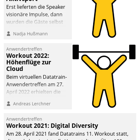
anspruchsvollen
Erst lieferten die Speaker
Aufgaben und
visionäre Impulse, dann
abnehmendem
wurden die Gäste selbst
Nachwuchs?
aktiv und sammelten
Nadja Hußmann
methodisch
Vernetzungsideen fürs
Anwendertreffen
Quartier. Dazwischen
Workout 2022:
zeigte Datatrain, was es
Höhenflüge zur
Neues zu bieten hat.
Cloud
Beim virtuellen Datatrain-
Anwendertreffen am 27.
April 2022 erhielten die
Teilnehmerinnen und
Andreas Lerchner
Teilnehmer kurzweilige
Einblicke in innovative
Anwendertreffen
Cloud-Strategien und -
Workout 2021: Digital Diversity
Lösungen mit hohem
Am 28. April 2021 fand Datatrains 11. Workout statt,
Zukunftspotenzial.