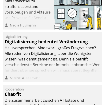
Mieterwechsel zu
straffen, Leerstand
vorzubeugen und Akteure
wie Prozesse fließend zu
vernetzen, nutzt die
Nadja Hußmann
Berliner Gewobag seit
Jahresbeginn eine
Digitalisierung
Überblick, Einsicht und
Digitalisierung bedeutet Veränderung
Eingriff bietende Lösung.
Heilsversprechen, Modewort, großes Fragezeichen?
Zur Entwicklung setzte
Alle reden von Digitalisierung, aber die Wenigsten
man auf
wissen, was damit gemeint ist. Denn sie betrifft
Cloudtechnologie,
verschiedenste Bereiche der Immobilienbranche: Wer
bewährte und Startup-
fundiert über sie sprechen will, muss zuerst Begriffe
Partner sowie erstmals
klären. Ein Aspekt ist die betriebliche Optimierung:
Sabine Wiedemann
agile Projektmethoden.
Moderne Softwarelösungen ermöglichen große
Einsparungen durch optimierte und automatisierte
Kooperation
Prozesse. Doch man darf nicht zu viel erwarten: Allein
Chat-fit
mit der Einführung einer neuen Software ist es nicht
Die Zusammenarbeit zwischen AT Estate und
getan. Die Digitalisierung erfordert von Unternehmen