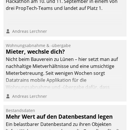
Hackathon am 10. und 11. September in einem von
drei PropTech-Teams und landet auf Platz 1.
Andreas Lerchner
Wohnungsabnahme & -übergabe
Mieter, wechsle dich?
Nicht beim Bauverein zu Lünen – hier setzt man auf
nachhaltige Mietverhältnisse und eine umsichtige
Mieterbetreuung. Seit wenigen Wochen sorgt
Datatrains mobile Applikation für die
Wohnungsabnahme und -übergabe dafür, dass
Mieter wohlgeordnet kommen und, so es sein muss,
Andreas Lerchner
gehen können.
Bestandsdaten
Mehr Wert auf den Datenbestand legen
Ein belastbarer Datenbestand zu ihren Objekten