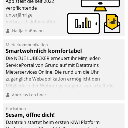
App stellt die seit 2022
verpflichtende
unterjährige
Verbrauchsinformation
schnell, zuverlässig und
Nadja Hußmann
leicht bekömmlich bereit:
Die monatlichen
Mieterkommunikation
Mitteilungen zum
Smartwohnlich komfortabel
Heizungs- und
Die NEUE LÜBECKER erneuert ihr Mitglieder-
Wasserverbrauch gehen
ServicePortal von Grund auf mit Datatrains
automatisiert, vollständig
Mieterservices Online. Die rund um die Uhr
und auf Wunsch über
zugängliche Webapplikation ermöglicht den
mehrere zuvor
Mitgliedern der Wohnungs­bau­genossenschaft die
festgelegte
Kontaktaufnahme per Smartphone, Tablet oder PC.
Andreas Lerchner
Kommunikationswege bei
den Empfängern ein.
Hackathon
Sesam, öffne dich!
Datatrain startet beim ersten KIWI Platform