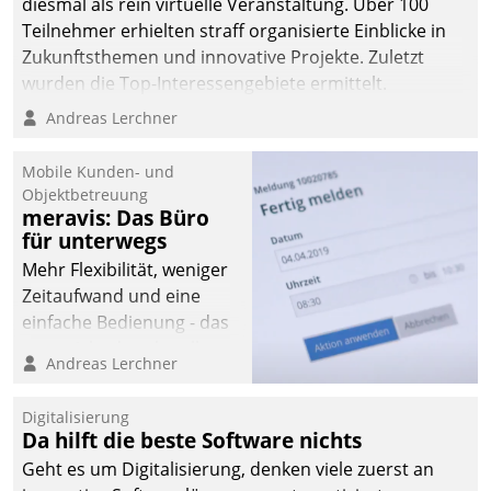
diesmal als rein virtuelle Veranstaltung. Über 100
Teilnehmer erhielten straff organisierte Einblicke in
Zukunftsthemen und innovative Projekte. Zuletzt
wurden die Top-Interessengebiete ermittelt.
Andreas Lerchner
Mobile Kunden- und
Objektbetreuung
meravis: Das Büro
für unterwegs
Mehr Flexibilität, weniger
Zeitaufwand und eine
einfache Bedienung - das
verspricht das aktuelle
Andreas Lerchner
Cockpit für mobile
Mitarbeiter von
Digitalisierung
Datatrain. Die meravis
Da hilft die beste Software nichts
Wohnungsbau- und
Geht es um Digitalisierung, denken viele zuerst an
Immobilien GmbH hat