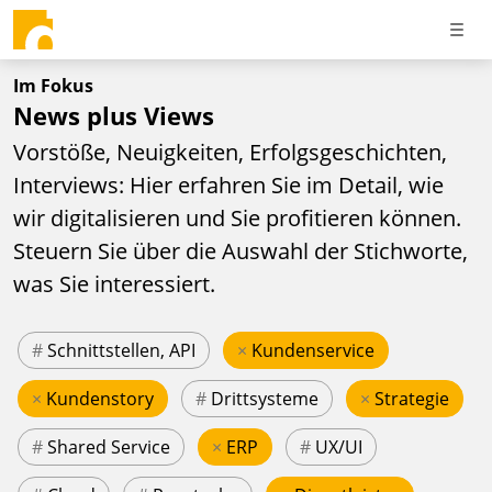
Im Fokus
News plus Views
Vorstöße, Neuigkeiten, Erfolgsgeschichten,
Interviews: Hier erfahren Sie im Detail, wie
wir digitalisieren und Sie profitieren können.
Steuern Sie über die Auswahl der Stichworte,
was Sie interessiert.
#
Schnittstellen, API
×
Kundenservice
×
Kundenstory
#
Drittsysteme
×
Strategie
#
Shared Service
×
ERP
#
UX/UI