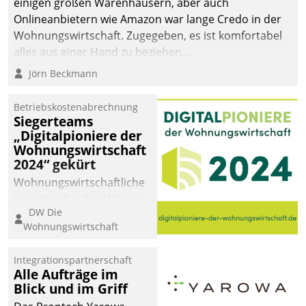
einigen großen Warenhäusern, aber auch
Onlineanbietern wie Amazon war lange Credo in der
Wohnungswirtschaft. Zugegeben, es ist komfortabel
alles aus einer Hand zu beziehen...
Jörn Beckmann
Betriebskostenabrechnung
Siegerteams
„Digitalpioniere der
Wohnungswirtschaft
2024“ gekürt
Wohnungswirtschaftliche
Vorreiter für den Weg in
DW Die
eine digitale Zukunft zu
Wohnungswirtschaft
finden, ist das Ziel des
Awards „Digitalpioniere
Integrationspartnerschaft
der
Alle Aufträge im
Wohnungswirtschaft“.
Blick und im Griff
Bewerben können sich