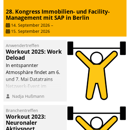
28. Kongress Immobilien- und Facility-
Management mit SAP in Berlin
14. September 2026
–
15. September 2026
Anwendertreffen
Workout 2025: Work
Deload
In entspannter
Atmosphäre findet am 6.
und 7. Mai Datatrains
Netzwerk-Event im
Kunden- und Partnerkreis
Nadja Hußmann
statt. Zentrale Frage: Wie
lassen sich
Branchentreffen
Mammutprojekte
Workout 2023:
meistern und Workloads
Neuronaler
Aktivsport
wuppen – bei zunehmend