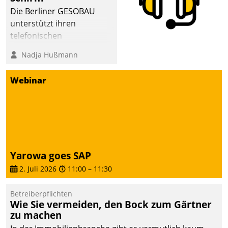
abgeben – rund um die
Die Berliner GESOBAU
Uhr.
unterstützt ihren
telefonischen
Mieterservice mit einem
Nadja Hußmann
digitalen Cockpit, das
situationsbezogen
Webinar
passende Fragen und
Schlagworte auswirft.
Eine intuitive
Dialogführung ermöglicht
dem externen
Serviceteam, Anrufe von
Yarowa goes SAP
Mietenden zügiger und
2. Juli 2026
11:00
–
11:30
effizienter zu bearbeiten.
Betreiberpflichten
Wie Sie vermeiden, den Bock zum Gärtner
zu machen