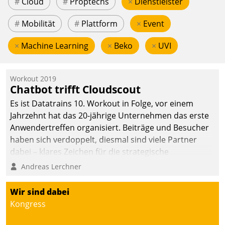
#
Cloud
#
Proptechs
×
Dienstleister
#
Mobilität
#
Plattform
×
Event
×
Machine Learning
×
Beko
×
UVI
Workout 2019
Chatbot trifft Cloudscout
Es ist Datatrains 10. Workout in Folge, vor einem
Jahrzehnt hat das 20-jährige Unternehmen das erste
Anwendertreffen organisiert. Beiträge und Besucher
haben sich verdoppelt, diesmal sind viele Partner
dabei – klares Zeichen für die strategische
Fokussierung auf den Kunden.
Andreas Lerchner
Wir sind dabei
Kongress