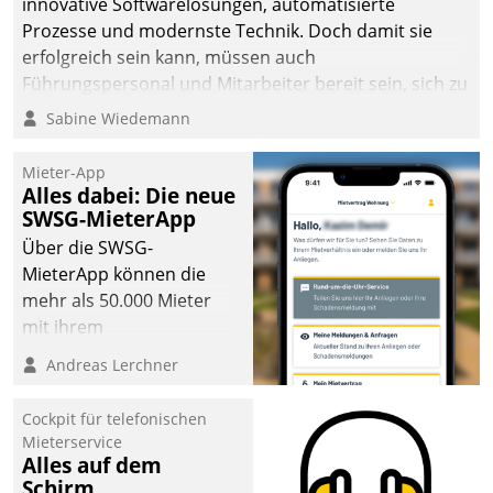
innovative Softwarelösungen, automatisierte
sich dabei für den Betrieb
Prozesse und modernste Technik. Doch damit sie
der Lösung über die SAP
erfolgreich sein kann, müssen auch
Cloud Platform
Führungspersonal und Mitarbeiter bereit sein, sich zu
entschieden - als erstes
verändern und anzupassen, sonst werden sie an ihr
Sabine Wiedemann
Unternehmen am
scheitern.
Wohnungsmarkt.
Mieter-App
Alles dabei: Die neue
SWSG-MieterApp
Über die SWSG-
MieterApp können die
mehr als 50.000 Mieter
mit ihrem
Wohnungsunternehmen
Andreas Lerchner
kommunizieren, auf dem
Laufenden bleiben, Daten
Cockpit für telefonischen
einsehen und ändern
Mieterservice
oder
Alles auf dem
Schirm
Schadensmeldungen