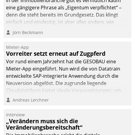
In der Immobilienbranche gibt es vermutlich kaum
eine gängigere Phrase als „Eigentum verpflichtet“ –
denn die steht bereits im Grundgesetz. Das klingt
einfach und eindeutig, ist aber alles andere, wie
Branchenbeschäftigte wissen. Denn mit der
Jörn Beckmann
Verantwortung folgen Verpflichtungen.
Mieter-App
Vorreiter setzt erneut auf Zugpferd
Vor rund einem Jahrzehnt hat die GESOBAU eine
Mieter-App eingeführt. Nun wird die von Datatrain
entwickelte SAP-integrierte Anwendung durch die
Neuversion abgelöst. Die zugrunde liegende
Cloudplattform bietet ideale Voraussetzungen, um
die Funktionalität der App zu erweitern und weitere
Andreas Lerchner
innovative Apps, auch von Drittanbietern, in SAP zu
integrieren.
Interview
„Verändern muss sich die
Veränderungsbereitschaft“