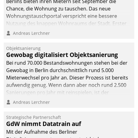
Berlins bieten ihren Mietern seit September die
Chance, die Wohnung zu tauschen. Das neue
Wohnungstauschportal verspricht eine bessere
Nutzung des knappen Wohnraums der Stadt. Erster
Anwendungsfall für Datatrains Lösung API-Hub mit
Andreas Lerchner
Schnittstellen zu den ERP-Systemen der
Unternehmen.
Objektsanierung
Gewobag digitalisiert Objektsanierung
Bei rund 70.000 Bestandswohnungen stehen bei der
Gewobag in Berlin durchschnittlich rund 5.000
Mieterwechsel pro Jahr an. Dieser Prozess ist bereits
aufwendig genug. Wenn dann aber noch rund 2.500
Sanierungen pro Jahr mit reinspielen, ist der
Betreuungs- und Organisationsaufwand immens. Im
Andreas Lerchner
Rahmen ihrer Digitalisierungsstrategie hat das
kommunale Wohnungsbauunternehmen daher
Strategische Partnerschaft
gemeinsam mit der Berliner Datatrain GmbH den
GdW nimmt Datatrain auf
Teilprozess der Objektsanierung digitalisiert.
Mit der Aufnahme des Berliner