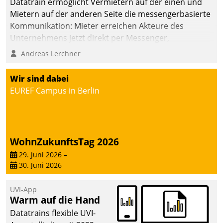
Datatrain ermöglicht Vermietern auf der einen und
die Bereitschaft, sich zu überprüfen, zu hinterfragen
Mietern auf der anderen Seite die messengerbasierte
und zu verändern.
Kommunikation: Mieter erreichen Akteure des
Unternehmens jetzt direkt per Messenger,
Mitarbeiter oder Dienstleister empfangen oder
Andreas Lerchner
versenden die Nachrichten via Cockpit.
Wir sind dabei
EUREF Campus in Berlin
WohnZukunftsTag 2026
29. Juni 2026
–
30. Juni 2026
UVI-App
Warm auf die Hand
Datatrains flexible UVI-