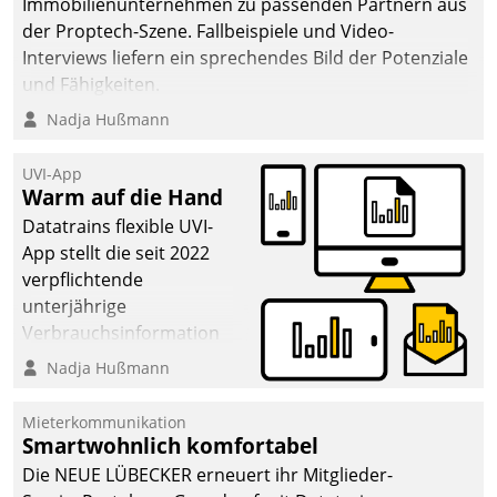
Immobilienunternehmen zu passenden Partnern aus
der Proptech-Szene. Fallbeispiele und Video-
Interviews liefern ein sprechendes Bild der Potenziale
und Fähigkeiten.
Nadja Hußmann
UVI-App
Warm auf die Hand
Datatrains flexible UVI-
App stellt die seit 2022
verpflichtende
unterjährige
Verbrauchsinformation
schnell, zuverlässig und
Nadja Hußmann
leicht bekömmlich bereit:
Die monatlichen
Mieterkommunikation
Mitteilungen zum
Smartwohnlich komfortabel
Heizungs- und
Die NEUE LÜBECKER erneuert ihr Mitglieder-
Wasserverbrauch gehen