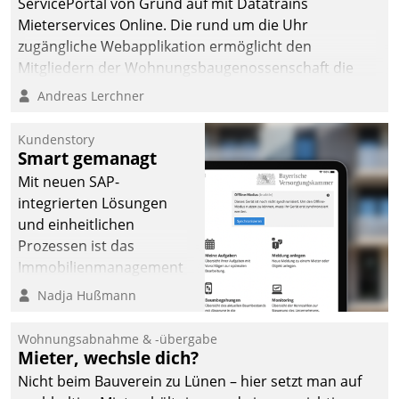
ServicePortal von Grund auf mit Datatrains
automatisiert, vollständig
Mieterservices Online. Die rund um die Uhr
und auf Wunsch über
zugängliche Webapplikation ermöglicht den
mehrere zuvor
Mitgliedern der Wohnungs­bau­genossenschaft die
festgelegte
Kontaktaufnahme per Smartphone, Tablet oder PC.
Andreas Lerchner
Kommunikationswege bei
den Empfängern ein.
Kundenstory
Smart gemanagt
Mit neuen SAP-
integrierten Lösungen
und einheitlichen
Prozessen ist das
Immobilienmanagement
der Bayerischen
Nadja Hußmann
Versorgungskammer im
Ressort Kapitalanlage für
Wohnungsabnahme & -übergabe
künftige Aufgaben und
Mieter, wechsle dich?
Herausforderungen
Nicht beim Bauverein zu Lünen – hier setzt man auf
gerüstet.