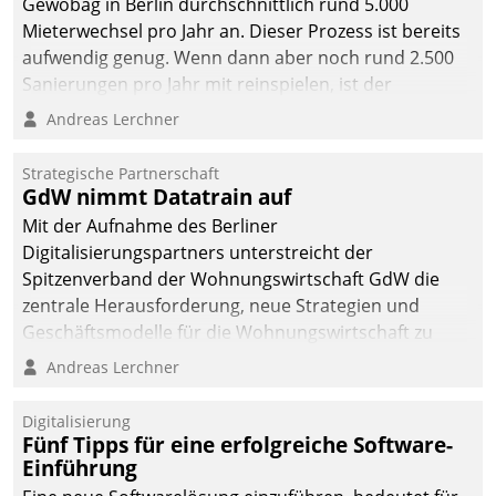
Gewobag in Berlin durchschnittlich rund 5.000
Mieterwechsel pro Jahr an. Dieser Prozess ist bereits
aufwendig genug. Wenn dann aber noch rund 2.500
Sanierungen pro Jahr mit reinspielen, ist der
Betreuungs- und Organisationsaufwand immens. Im
Andreas Lerchner
Rahmen ihrer Digitalisierungsstrategie hat das
kommunale Wohnungsbauunternehmen daher
Strategische Partnerschaft
gemeinsam mit der Berliner Datatrain GmbH den
GdW nimmt Datatrain auf
Teilprozess der Objektsanierung digitalisiert.
Mit der Aufnahme des Berliner
Digitalisierungspartners unterstreicht der
Spitzenverband der Wohnungswirtschaft GdW die
zentrale Herausforderung, neue Strategien und
Geschäftsmodelle für die Wohnungswirtschaft zu
entwickeln.
Andreas Lerchner
Digitalisierung
Fünf Tipps für eine erfolgreiche Software-
Einführung