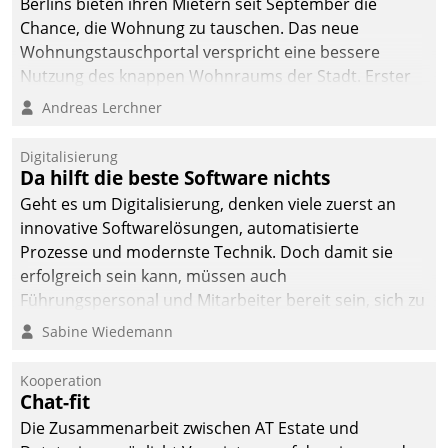
Berlins bieten ihren Mietern seit September die
sich dabei für den Betrieb
Chance, die Wohnung zu tauschen. Das neue
der Lösung über die SAP
Wohnungstauschportal verspricht eine bessere
Cloud Platform
Nutzung des knappen Wohnraums der Stadt. Erster
entschieden - als erstes
Anwendungsfall für Datatrains Lösung API-Hub mit
Andreas Lerchner
Unternehmen am
Schnittstellen zu den ERP-Systemen der
Wohnungsmarkt.
Unternehmen.
Digitalisierung
Da hilft die beste Software nichts
Geht es um Digitalisierung, denken viele zuerst an
innovative Softwarelösungen, automatisierte
Prozesse und modernste Technik. Doch damit sie
erfolgreich sein kann, müssen auch
Führungspersonal und Mitarbeiter bereit sein, sich zu
verändern und anzupassen, sonst werden sie an ihr
Sabine Wiedemann
scheitern.
Kooperation
Chat-fit
Die Zusammenarbeit zwischen AT Estate und