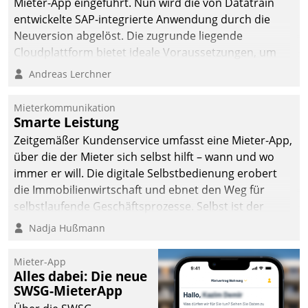
Mieter-App eingeführt. Nun wird die von Datatrain
entwickelte SAP-integrierte Anwendung durch die
Neuversion abgelöst. Die zugrunde liegende
Cloudplattform bietet ideale Voraussetzungen, um
die Funktionalität der App zu erweitern und weitere
Andreas Lerchner
innovative Apps, auch von Drittanbietern, in SAP zu
integrieren.
Mieterkommunikation
Smarte Leistung
Zeitgemäßer Kundenservice umfasst eine Mieter-App,
über die der Mieter sich selbst hilft – wann und wo
immer er will. Die digitale Selbstbedienung erobert
die Immobilienwirtschaft und ebnet den Weg für
selbstlaufende Geschäftsprozesse. Selbst ist der
Kunde und smart der Serviceanbieter.
Nadja Hußmann
Mieter-App
Alles dabei: Die neue
SWSG-MieterApp