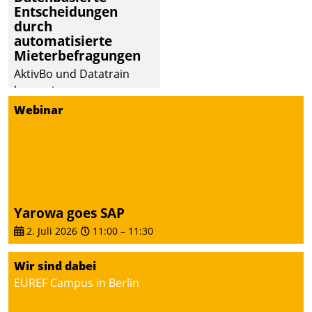
Entscheidungen
Dialogführung ermöglicht
durch
dem externen
automatisierte
Serviceteam, Anrufe von
Mieterbefragungen
Mietenden zügiger und
AktivBo und Datatrain
effizienter zu bearbeiten.
kooperieren –
Immobilienunternehmen
Webinar
profitieren: Die nahtlose
Integration der Lösungen
von AktivBo und
Datatrain ermöglicht
automatisiert ausgelöste,
zielgerichtete
Yarowa goes SAP
Mieterbefragungen – eine
2. Juli 2026
11:00
–
11:30
starke Grundlage für
intelligente,
Wir sind dabei
datengestützte
EUREF Campus in Berlin
Entscheidungen.