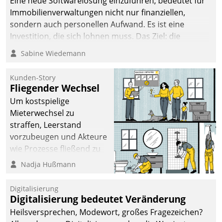
Eine neue Softwarelösung einzuführen, bedeutet für
Immobilienverwaltungen nicht nur finanziellen,
sondern auch personellen Aufwand. Es ist eine
Investition, die sich lohnen muss. Das Ziel: die
nachhaltige Optimierung der Geschäftsabläufe. Damit
Sabine Wiedemann
dieses Ziel erreicht wird, sollten einige Grundregeln
befolgt werden.
Kunden-Story
Fliegender Wechsel
Um kostspielige
Mieterwechsel zu
straffen, Leerstand
vorzubeugen und Akteure
wie Prozesse fließend zu
vernetzen, nutzt die
Nadja Hußmann
Berliner Gewobag seit
Jahresbeginn eine
Digitalisierung
Überblick, Einsicht und
Digitalisierung bedeutet Veränderung
Eingriff bietende Lösung.
Heilsversprechen, Modewort, großes Fragezeichen?
Zur Entwicklung setzte