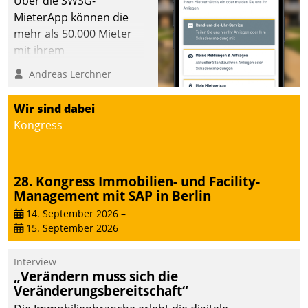
Über die SWSG-
MieterApp können die
mehr als 50.000 Mieter
mit ihrem
Wohnungsunternehmen
Andreas Lerchner
kommunizieren, auf dem
Laufenden bleiben, Daten
Wir sind dabei
einsehen und ändern
Kongress
oder
Schadensmeldungen
abgeben – rund um die
28. Kongress Immobilien- und Facility-
Uhr.
Management mit SAP in Berlin
14. September 2026
–
15. September 2026
Interview
„Verändern muss sich die
Veränderungsbereitschaft“