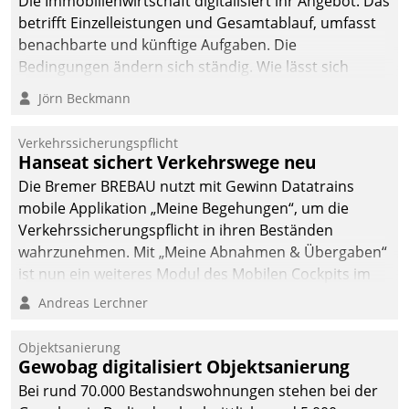
Die Immobilienwirtschaft digitalisiert ihr Angebot. Das
betrifft Einzelleistungen und Gesamtablauf, umfasst
benachbarte und künftige Aufgaben. Die
Bedingungen ändern sich ständig. Wie lässt sich
technisch die Kontrolle wahren und zugleich Freiraum
Jörn Beckmann
fürs Wachsen öffnen?
Verkehrssicherungspflicht
Hanseat sichert Verkehrswege neu
Die Bremer BREBAU nutzt mit Gewinn Datatrains
mobile Applikation „Meine Begehungen“, um die
Verkehrssicherungspflicht in ihren Beständen
wahrzunehmen. Mit „Meine Abnahmen & Übergaben“
ist nun ein weiteres Modul des Mobilen Cockpits im
Einsatz.
Andreas Lerchner
Objektsanierung
Gewobag digitalisiert Objektsanierung
Bei rund 70.000 Bestandswohnungen stehen bei der