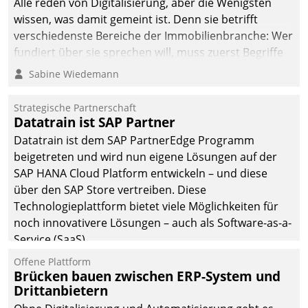
Alle reden von Digitalisierung, aber die Wenigsten
man auf
wissen, was damit gemeint ist. Denn sie betrifft
Cloudtechnologie,
verschiedenste Bereiche der Immobilienbranche: Wer
bewährte und Startup-
fundiert über sie sprechen will, muss zuerst Begriffe
Partner sowie erstmals
klären. Ein Aspekt ist die betriebliche Optimierung:
Sabine Wiedemann
agile Projektmethoden.
Moderne Softwarelösungen ermöglichen große
Einsparungen durch optimierte und automatisierte
Strategische Partnerschaft
Prozesse. Doch man darf nicht zu viel erwarten: Allein
Datatrain ist SAP Partner
mit der Einführung einer neuen Software ist es nicht
Datatrain ist dem SAP PartnerEdge Programm
getan. Die Digitalisierung erfordert von Unternehmen
beigetreten und wird nun eigene Lösungen auf der
die Bereitschaft, sich zu überprüfen, zu hinterfragen
SAP HANA Cloud Platform entwickeln – und diese
und zu verändern.
über den SAP Store vertreiben. Diese
Technologieplattform bietet viele Möglichkeiten für
noch innovativere Lösungen – auch als Software-as-a-
Service (SaaS).
Offene Plattform
Brücken bauen zwischen ERP-System und
Drittanbietern