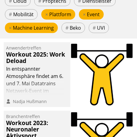
#
Cloud
#
Proptechs
#
Dienstleister
#
Mobilität
×
Plattform
×
Event
×
Machine Learning
#
Beko
#
UVI
Anwendertreffen
Workout 2025: Work
Deload
In entspannter
Atmosphäre findet am 6.
und 7. Mai Datatrains
Netzwerk-Event im
Kunden- und Partnerkreis
Nadja Hußmann
statt. Zentrale Frage: Wie
lassen sich
Branchentreffen
Mammutprojekte
Workout 2023:
meistern und Workloads
Neuronaler
Aktivsport
wuppen – bei zunehmend