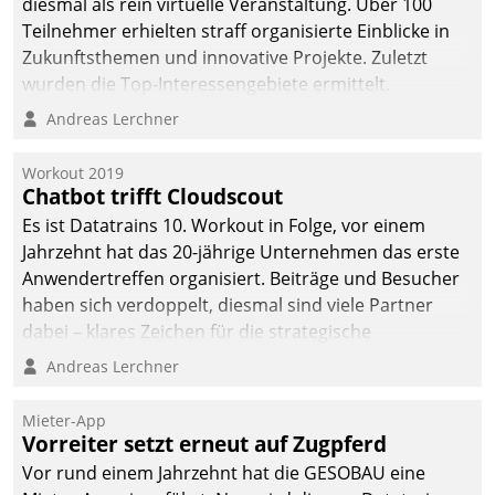
diesmal als rein virtuelle Veranstaltung. Über 100
Teilnehmer erhielten straff organisierte Einblicke in
Zukunftsthemen und innovative Projekte. Zuletzt
wurden die Top-Interessengebiete ermittelt.
Andreas Lerchner
Workout 2019
Chatbot trifft Cloudscout
Es ist Datatrains 10. Workout in Folge, vor einem
Jahrzehnt hat das 20-jährige Unternehmen das erste
Anwendertreffen organisiert. Beiträge und Besucher
haben sich verdoppelt, diesmal sind viele Partner
dabei – klares Zeichen für die strategische
Fokussierung auf den Kunden.
Andreas Lerchner
Mieter-App
Vorreiter setzt erneut auf Zugpferd
Vor rund einem Jahrzehnt hat die GESOBAU eine