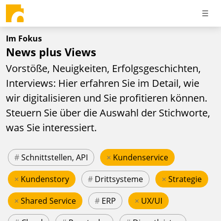
Im Fokus
News plus Views
Vorstöße, Neuigkeiten, Erfolgsgeschichten,
Interviews: Hier erfahren Sie im Detail, wie
wir digitalisieren und Sie profitieren können.
Steuern Sie über die Auswahl der Stichworte,
was Sie interessiert.
#
Schnittstellen, API
×
Kundenservice
×
Kundenstory
#
Drittsysteme
×
Strategie
×
Shared Service
#
ERP
×
UX/UI