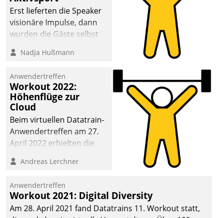
anspruchsvollen
Erst lieferten die Speaker
Aufgaben und
visionäre Impulse, dann
abnehmendem
wurden die Gäste selbst
Nachwuchs?
aktiv und sammelten
Nadja Hußmann
methodisch
Vernetzungsideen fürs
Anwendertreffen
Quartier. Dazwischen
Workout 2022:
zeigte Datatrain, was es
Höhenflüge zur
Neues zu bieten hat.
Cloud
Beim virtuellen Datatrain-
Anwendertreffen am 27.
April 2022 erhielten die
Teilnehmerinnen und
Andreas Lerchner
Teilnehmer kurzweilige
Einblicke in innovative
Anwendertreffen
Cloud-Strategien und -
Workout 2021: Digital Diversity
Lösungen mit hohem
Am 28. April 2021 fand Datatrains 11. Workout statt,
Zukunftspotenzial.