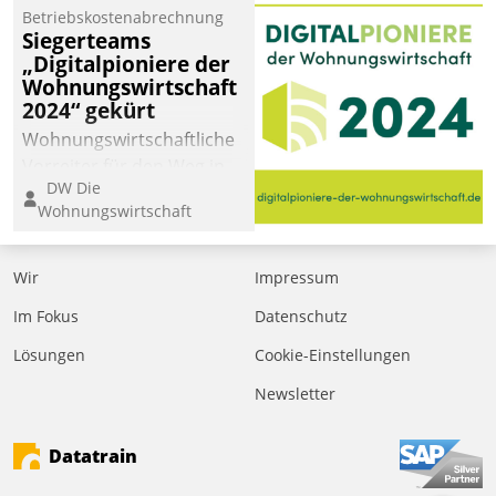
Betriebskostenabrechnung
Siegerteams
„Digitalpioniere der
Wohnungswirtschaft
2024“ gekürt
Wohnungswirtschaftliche
Vorreiter für den Weg in
DW Die
eine digitale Zukunft zu
Wohnungswirtschaft
finden, ist das Ziel des
Awards „Digitalpioniere
der
Wir
Impressum
Wohnungswirtschaft“.
Im Fokus
Datenschutz
Bewerben können sich
dafür ein Team
Lösungen
Cookie-Einstellungen
bestehend aus
Newsletter
Wohnungsunternehmen
und PropTech.
Datatrain