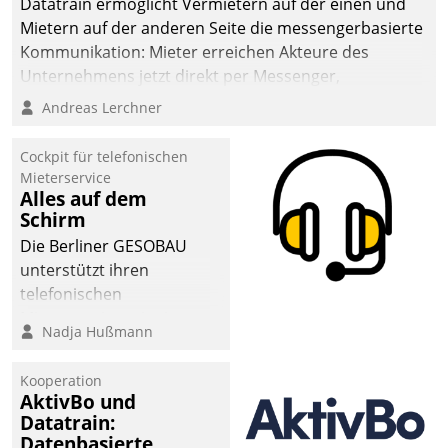
Datatrain ermöglicht Vermietern auf der einen und
Mietern auf der anderen Seite die messengerbasierte
Kommunikation: Mieter erreichen Akteure des
Unternehmens jetzt direkt per Messenger,
Mitarbeiter oder Dienstleister empfangen oder
Andreas Lerchner
versenden die Nachrichten via Cockpit.
Cockpit für telefonischen
Mieterservice
Alles auf dem
Schirm
Die Berliner GESOBAU
unterstützt ihren
telefonischen
Mieterservice mit einem
Nadja Hußmann
digitalen Cockpit, das
situationsbezogen
Kooperation
passende Fragen und
AktivBo und
Schlagworte auswirft.
Datatrain:
Eine intuitive
Datenbasierte