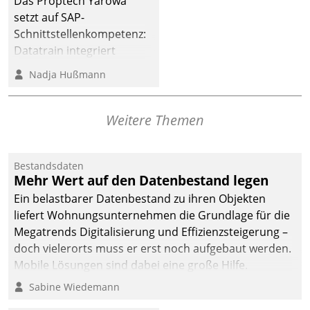
Das Proptech Yarowa
setzt auf SAP-
Schnittstellenkompetenz:
Datatrain integriert
Yarowas Portal zur
Nadja Hußmann
Vergabe und Verwaltung
von Aufträgen der
operativen
Weitere Themen
Instandhaltung in die
SAP-Systemlandschaft
Bestandsdaten
deutscher
Mehr Wert auf den Datenbestand legen
Wohnungsunternehmen
Ein belastbarer Datenbestand zu ihren Objekten
– und beschleunigt damit
liefert Wohnungsunternehmen die Grundlage für die
den Weg vom
Megatrends Digitalisierung und Effizienzsteigerung –
Mieteranliegen zum
doch vielerorts muss er erst noch aufgebaut werden.
Dienstleisterauftrag.
Mobile Lösungen sind dabei eine große Hilfe.
Sabine Wiedemann