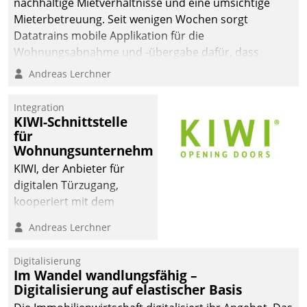
nachhaltige Mietverhältnisse und eine umsichtige
Mieterbetreuung. Seit wenigen Wochen sorgt
Datatrains mobile Applikation für die
Wohnungsabnahme und -übergabe dafür, dass
Mieter wohlgeordnet kommen und, so es sein muss,
Andreas Lerchner
gehen können.
Integration
KIWI-Schnittstelle
für
Wohnungsunternehmen
KIWI, der Anbieter für
digitalen Türzugang,
kooperiert mit dem
Beratungs- und
Andreas Lerchner
Softwareentwicklungshaus
Datatrain.
Digitalisierung
Im Wandel wandlungsfähig –
Digitalisierung auf elastischer Basis