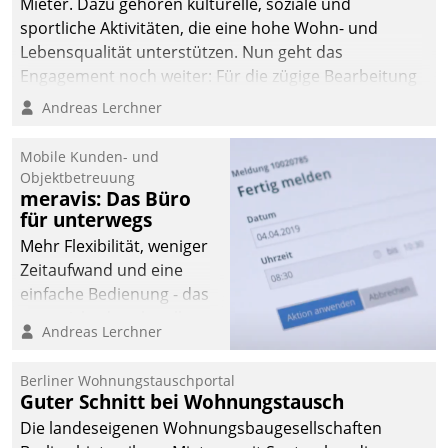
Mieter. Dazu gehören kulturelle, soziale und
sportliche Aktivitäten, die eine hohe Wohn- und
Lebensqualität unterstützen. Nun geht das
Engagement noch weiter: Für die zügige Bearbeitung
von Beschwerden – oder Lob – richtet das
Andreas Lerchner
Unternehmen mit Datatrains Applikation fürs Lob-
und Beschwerde-Management einen eigenen Kanal
Mobile Kunden- und
ein.
Objektbetreuung
meravis: Das Büro
für unterwegs
Mehr Flexibilität, weniger
Zeitaufwand und eine
einfache Bedienung - das
verspricht das aktuelle
Andreas Lerchner
Cockpit für mobile
Mitarbeiter von
Berliner Wohnungstauschportal
Datatrain. Die meravis
Guter Schnitt bei Wohnungstausch
Wohnungsbau- und
Die landeseigenen Wohnungsbaugesellschaften
Immobilien GmbH hat