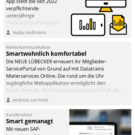
App stellt die seit 2022
verpflichtende
unterjährige
Verbrauchsinformation
schnell, zuverlässig und
Nadja Hußmann
leicht bekömmlich bereit:
Die monatlichen
Mieterkommunikation
Mitteilungen zum
Smartwohnlich komfortabel
Heizungs- und
Die NEUE LÜBECKER erneuert ihr Mitglieder-
Wasserverbrauch gehen
ServicePortal von Grund auf mit Datatrains
automatisiert, vollständig
Mieterservices Online. Die rund um die Uhr
und auf Wunsch über
zugängliche Webapplikation ermöglicht den
mehrere zuvor
Mitgliedern der Wohnungs­bau­genossenschaft die
festgelegte
Kontaktaufnahme per Smartphone, Tablet oder PC.
Andreas Lerchner
Kommunikationswege bei
den Empfängern ein.
Kundenstory
Smart gemanagt
Mit neuen SAP-