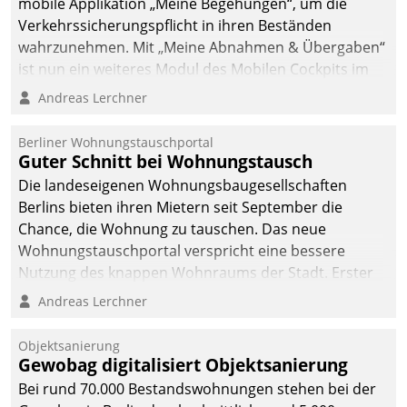
mobile Applikation „Meine Begehungen“, um die
Verkehrssicherungspflicht in ihren Beständen
wahrzunehmen. Mit „Meine Abnahmen & Übergaben“
ist nun ein weiteres Modul des Mobilen Cockpits im
Einsatz.
Andreas Lerchner
Berliner Wohnungstauschportal
Guter Schnitt bei Wohnungstausch
Die landeseigenen Wohnungsbaugesellschaften
Berlins bieten ihren Mietern seit September die
Chance, die Wohnung zu tauschen. Das neue
Wohnungstauschportal verspricht eine bessere
Nutzung des knappen Wohnraums der Stadt. Erster
Anwendungsfall für Datatrains Lösung API-Hub mit
Andreas Lerchner
Schnittstellen zu den ERP-Systemen der
Unternehmen.
Objektsanierung
Gewobag digitalisiert Objektsanierung
Bei rund 70.000 Bestandswohnungen stehen bei der