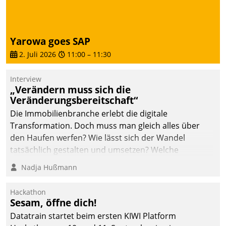
Dialogführung ermöglicht
dem externen
Serviceteam, Anrufe von
Yarowa goes SAP
Mietenden zügiger und
2. Juli 2026
11:00
–
11:30
effizienter zu bearbeiten.
Interview
„Verändern muss sich die
Veränderungsbereitschaft“
Die Immobilienbranche erlebt die digitale
Transformation. Doch muss man gleich alles über
den Haufen werfen? Wie lässt sich der Wandel
tatsächlich gestalten und umsetzen? Welche
Argumente zählen wirklich?
Nadja Hußmann
Hackathon
Sesam, öffne dich!
Datatrain startet beim ersten KIWI Platform