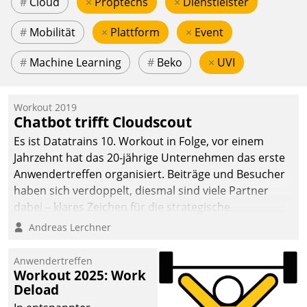
#
Cloud
×
Proptechs
×
Dienstleister
#
Mobilität
×
Plattform
×
Event
#
Machine Learning
#
Beko
×
UVI
Workout 2019
Chatbot trifft Cloudscout
Es ist Datatrains 10. Workout in Folge, vor einem
Jahrzehnt hat das 20-jährige Unternehmen das erste
Anwendertreffen organisiert. Beiträge und Besucher
haben sich verdoppelt, diesmal sind viele Partner
dabei – klares Zeichen für die strategische
Fokussierung auf den Kunden.
Andreas Lerchner
Anwendertreffen
Workout 2025: Work
Deload