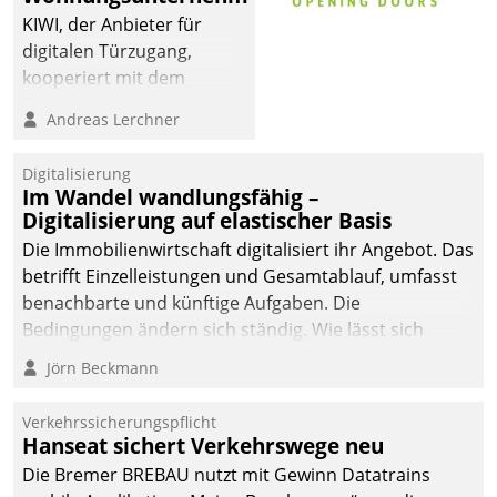
KIWI, der Anbieter für
digitalen Türzugang,
kooperiert mit dem
Beratungs- und
Andreas Lerchner
Softwareentwicklungshaus
Datatrain.
Digitalisierung
Im Wandel wandlungsfähig –
Digitalisierung auf elastischer Basis
Die Immobilienwirtschaft digitalisiert ihr Angebot. Das
betrifft Einzelleistungen und Gesamtablauf, umfasst
benachbarte und künftige Aufgaben. Die
Bedingungen ändern sich ständig. Wie lässt sich
technisch die Kontrolle wahren und zugleich Freiraum
Jörn Beckmann
fürs Wachsen öffnen?
Verkehrssicherungspflicht
Hanseat sichert Verkehrswege neu
Die Bremer BREBAU nutzt mit Gewinn Datatrains