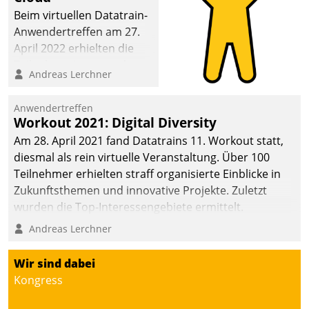
Beim virtuellen Datatrain-
Anwendertreffen am 27.
April 2022 erhielten die
Teilnehmerinnen und
Andreas Lerchner
Teilnehmer kurzweilige
Einblicke in innovative
Anwendertreffen
Cloud-Strategien und -
Workout 2021: Digital Diversity
Lösungen mit hohem
Am 28. April 2021 fand Datatrains 11. Workout statt,
Zukunftspotenzial.
diesmal als rein virtuelle Veranstaltung. Über 100
Teilnehmer erhielten straff organisierte Einblicke in
Zukunftsthemen und innovative Projekte. Zuletzt
wurden die Top-Interessengebiete ermittelt.
Andreas Lerchner
Wir sind dabei
Kongress