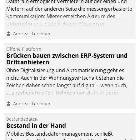
Datatrain ermöglicht Vermietern auf der einen und
Mietern auf der anderen Seite die messengerbasierte
Kommunikation: Mieter erreichen Akteure des
Unternehmens jetzt direkt per Messenger,
Mitarbeiter oder Dienstleister empfangen oder
Andreas Lerchner
versenden die Nachrichten via Cockpit.
Offene Plattform
Brücken bauen zwischen ERP-System und
Drittanbietern
Ohne Digitalisierung und Automatisierung geht es
nicht: Auch in der Wohnungswirtschaft stehen die
Zeichen daher schon längst auf digital – wenn auch,
zugegebenermaßen, behutsamer als in anderen
Branchen.
Andreas Lerchner
Bestandsdaten
Bestand in der Hand
Mobiles Bestandsdatenmanagement schließt