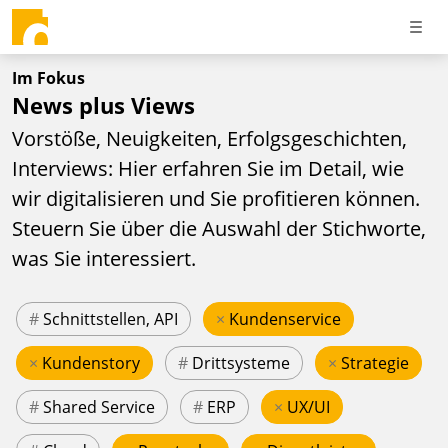
Im Fokus
News plus Views
Vorstöße, Neuigkeiten, Erfolgsgeschichten,
Interviews: Hier erfahren Sie im Detail, wie
wir digitalisieren und Sie profitieren können.
Steuern Sie über die Auswahl der Stichworte,
was Sie interessiert.
#
Schnittstellen, API
×
Kundenservice
×
Kundenstory
#
Drittsysteme
×
Strategie
#
Shared Service
#
ERP
×
UX/UI