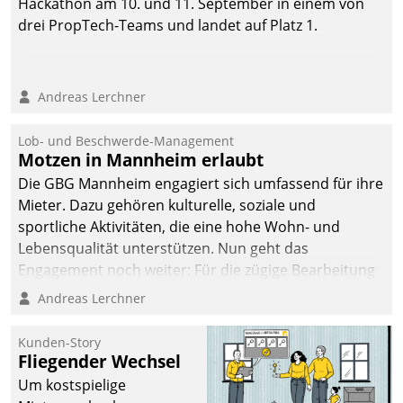
Hackathon am 10. und 11. September in einem von
drei PropTech-Teams und landet auf Platz 1.
Andreas Lerchner
Lob- und Beschwerde-Management
Motzen in Mannheim erlaubt
Die GBG Mannheim engagiert sich umfassend für ihre
Mieter. Dazu gehören kulturelle, soziale und
sportliche Aktivitäten, die eine hohe Wohn- und
Lebensqualität unterstützen. Nun geht das
Engagement noch weiter: Für die zügige Bearbeitung
von Beschwerden – oder Lob – richtet das
Andreas Lerchner
Unternehmen mit Datatrains Applikation fürs Lob-
und Beschwerde-Management einen eigenen Kanal
Kunden-Story
ein.
Fliegender Wechsel
Um kostspielige