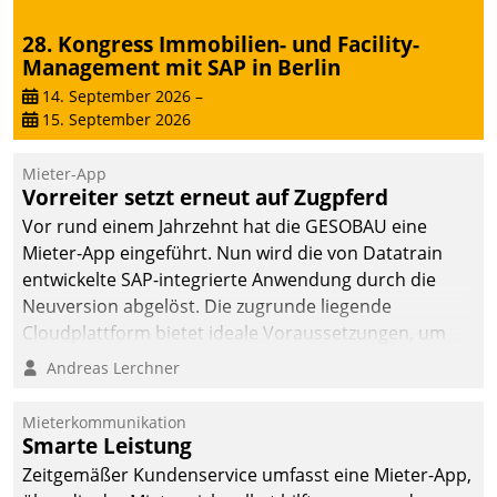
28. Kongress Immobilien- und Facility-
Management mit SAP in Berlin
14. September 2026
–
15. September 2026
Mieter-App
Vorreiter setzt erneut auf Zugpferd
Vor rund einem Jahrzehnt hat die GESOBAU eine
Mieter-App eingeführt. Nun wird die von Datatrain
entwickelte SAP-integrierte Anwendung durch die
Neuversion abgelöst. Die zugrunde liegende
Cloudplattform bietet ideale Voraussetzungen, um
die Funktionalität der App zu erweitern und weitere
Andreas Lerchner
innovative Apps, auch von Drittanbietern, in SAP zu
integrieren.
Mieterkommunikation
Smarte Leistung
Zeitgemäßer Kundenservice umfasst eine Mieter-App,