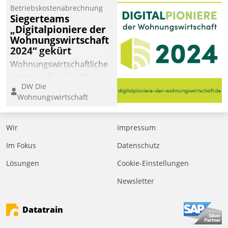
Betriebskostenabrechnung
Siegerteams
„Digitalpioniere der
Wohnungswirtschaft
2024“ gekürt
Wohnungswirtschaftliche
Vorreiter für den Weg in
DW Die
eine digitale Zukunft zu
Wohnungswirtschaft
finden, ist das Ziel des
Awards „Digitalpioniere
der
Wir
Impressum
Wohnungswirtschaft“.
Im Fokus
Datenschutz
Bewerben können sich
dafür ein Team
Lösungen
Cookie-Einstellungen
bestehend aus
Newsletter
Wohnungsunternehmen
und PropTech.
Datatrain