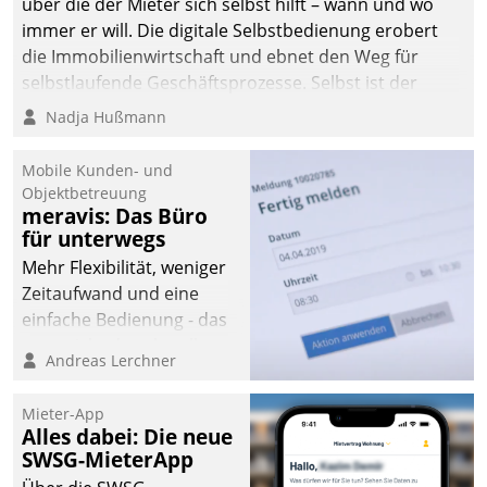
über die der Mieter sich selbst hilft – wann und wo
immer er will. Die digitale Selbstbedienung erobert
die Immobilienwirtschaft und ebnet den Weg für
selbstlaufende Geschäftsprozesse. Selbst ist der
Kunde und smart der Serviceanbieter.
Nadja Hußmann
Mobile Kunden- und
Objektbetreuung
meravis: Das Büro
für unterwegs
Mehr Flexibilität, weniger
Zeitaufwand und eine
einfache Bedienung - das
verspricht das aktuelle
Andreas Lerchner
Cockpit für mobile
Mitarbeiter von
Mieter-App
Datatrain. Die meravis
Alles dabei: Die neue
Wohnungsbau- und
SWSG-MieterApp
Immobilien GmbH hat