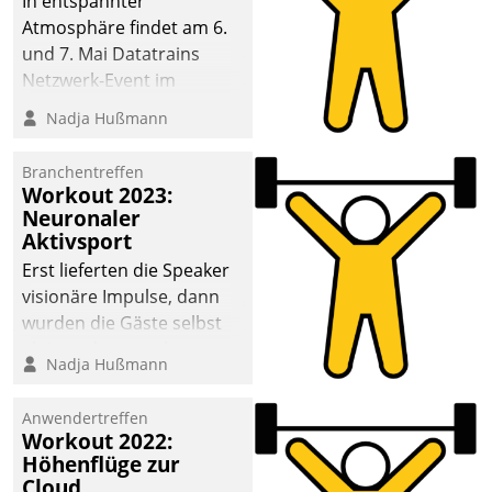
In entspannter
Atmosphäre findet am 6.
und 7. Mai Datatrains
Netzwerk-Event im
Kunden- und Partnerkreis
Nadja Hußmann
statt. Zentrale Frage: Wie
lassen sich
Branchentreffen
Mammutprojekte
Workout 2023:
meistern und Workloads
Neuronaler
Aktivsport
wuppen – bei zunehmend
anspruchsvollen
Erst lieferten die Speaker
Aufgaben und
visionäre Impulse, dann
abnehmendem
wurden die Gäste selbst
Nachwuchs?
aktiv und sammelten
Nadja Hußmann
methodisch
Vernetzungsideen fürs
Anwendertreffen
Quartier. Dazwischen
Workout 2022:
zeigte Datatrain, was es
Höhenflüge zur
Neues zu bieten hat.
Cloud