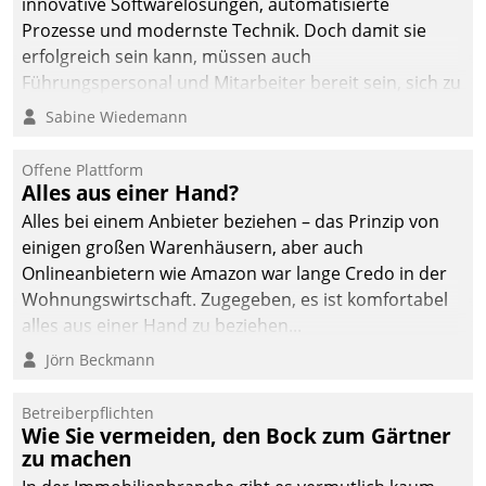
innovative Softwarelösungen, automatisierte
die Bereitschaft, sich zu überprüfen, zu hinterfragen
Prozesse und modernste Technik. Doch damit sie
und zu verändern.
erfolgreich sein kann, müssen auch
Führungspersonal und Mitarbeiter bereit sein, sich zu
verändern und anzupassen, sonst werden sie an ihr
Sabine Wiedemann
scheitern.
Offene Plattform
Alles aus einer Hand?
Alles bei einem Anbieter beziehen – das Prinzip von
einigen großen Warenhäusern, aber auch
Onlineanbietern wie Amazon war lange Credo in der
Wohnungswirtschaft. Zugegeben, es ist komfortabel
alles aus einer Hand zu beziehen...
Jörn Beckmann
Betreiberpflichten
Wie Sie vermeiden, den Bock zum Gärtner
zu machen