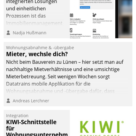
integrierten Lösungen
und einheitlichen
Prozessen ist das
Immobilienmanagement
der Bayerischen
Nadja Hußmann
Versorgungskammer im
Ressort Kapitalanlage für
Wohnungsabnahme & -übergabe
künftige Aufgaben und
Mieter, wechsle dich?
Herausforderungen
Nicht beim Bauverein zu Lünen – hier setzt man auf
gerüstet.
nachhaltige Mietverhältnisse und eine umsichtige
Mieterbetreuung. Seit wenigen Wochen sorgt
Datatrains mobile Applikation für die
Wohnungsabnahme und -übergabe dafür, dass
Mieter wohlgeordnet kommen und, so es sein muss,
Andreas Lerchner
gehen können.
Integration
KIWI-Schnittstelle
für
Wohnungsunternehmen