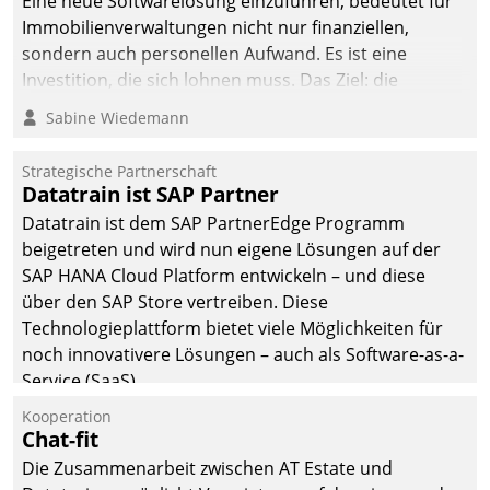
Eine neue Softwarelösung einzuführen, bedeutet für
Immobilienverwaltungen nicht nur finanziellen,
sondern auch personellen Aufwand. Es ist eine
Investition, die sich lohnen muss. Das Ziel: die
nachhaltige Optimierung der Geschäftsabläufe. Damit
Sabine Wiedemann
dieses Ziel erreicht wird, sollten einige Grundregeln
befolgt werden.
Strategische Partnerschaft
Datatrain ist SAP Partner
Datatrain ist dem SAP PartnerEdge Programm
beigetreten und wird nun eigene Lösungen auf der
SAP HANA Cloud Platform entwickeln – und diese
über den SAP Store vertreiben. Diese
Technologieplattform bietet viele Möglichkeiten für
noch innovativere Lösungen – auch als Software-as-a-
Service (SaaS).
Kooperation
Chat-fit
Die Zusammenarbeit zwischen AT Estate und