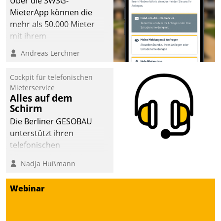
Über die SWSG-
sich dabei für den Betrieb
MieterApp können die
der Lösung über die SAP
mehr als 50.000 Mieter
Cloud Platform
mit ihrem
entschieden - als erstes
Wohnungsunternehmen
Andreas Lerchner
Unternehmen am
kommunizieren, auf dem
Wohnungsmarkt.
Laufenden bleiben, Daten
Cockpit für telefonischen
einsehen und ändern
Mieterservice
oder
Alles auf dem
Schirm
Schadensmeldungen
abgeben – rund um die
Die Berliner GESOBAU
Uhr.
unterstützt ihren
telefonischen
Mieterservice mit einem
Nadja Hußmann
digitalen Cockpit, das
situationsbezogen
Webinar
passende Fragen und
Schlagworte auswirft.
Eine intuitive