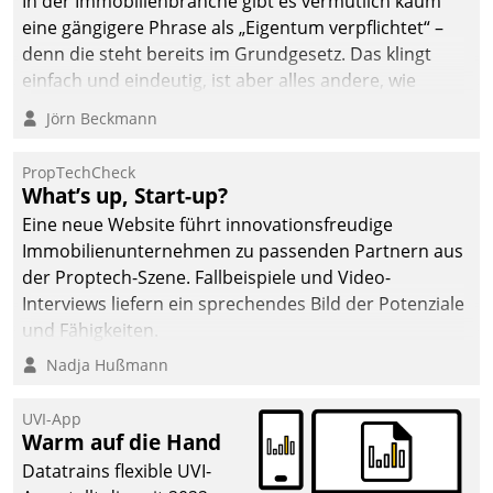
In der Immobilienbranche gibt es vermutlich kaum
eine gängigere Phrase als „Eigentum verpflichtet“ –
denn die steht bereits im Grundgesetz. Das klingt
einfach und eindeutig, ist aber alles andere, wie
Branchenbeschäftigte wissen. Denn mit der
Jörn Beckmann
Verantwortung folgen Verpflichtungen.
PropTechCheck
What’s up, Start-up?
Eine neue Website führt innovationsfreudige
Immobilienunternehmen zu passenden Partnern aus
der Proptech-Szene. Fallbeispiele und Video-
Interviews liefern ein sprechendes Bild der Potenziale
und Fähigkeiten.
Nadja Hußmann
UVI-App
Warm auf die Hand
Datatrains flexible UVI-