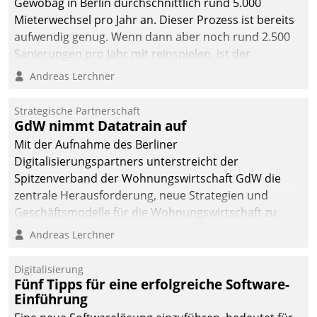
Gewobag in Berlin durchschnittlich rund 5.000
Mieterwechsel pro Jahr an. Dieser Prozess ist bereits
aufwendig genug. Wenn dann aber noch rund 2.500
Sanierungen pro Jahr mit reinspielen, ist der
Betreuungs- und Organisationsaufwand immens. Im
Andreas Lerchner
Rahmen ihrer Digitalisierungsstrategie hat das
kommunale Wohnungsbauunternehmen daher
Strategische Partnerschaft
gemeinsam mit der Berliner Datatrain GmbH den
GdW nimmt Datatrain auf
Teilprozess der Objektsanierung digitalisiert.
Mit der Aufnahme des Berliner
Digitalisierungspartners unterstreicht der
Spitzenverband der Wohnungswirtschaft GdW die
zentrale Herausforderung, neue Strategien und
Geschäftsmodelle für die Wohnungswirtschaft zu
entwickeln.
Andreas Lerchner
Digitalisierung
Fünf Tipps für eine erfolgreiche Software-
Einführung