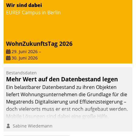
von AktivBo und
Wir sind dabei
Datatrain ermöglicht
EUREF Campus in Berlin
automatisiert ausgelöste,
zielgerichtete
Mieterbefragungen – eine
starke Grundlage für
WohnZukunftsTag 2026
intelligente,
datengestützte
29. Juni 2026
–
30. Juni 2026
Entscheidungen.
Bestandsdaten
Mehr Wert auf den Datenbestand legen
Ein belastbarer Datenbestand zu ihren Objekten
liefert Wohnungsunternehmen die Grundlage für die
Megatrends Digitalisierung und Effizienzsteigerung –
doch vielerorts muss er erst noch aufgebaut werden.
Mobile Lösungen sind dabei eine große Hilfe.
Sabine Wiedemann