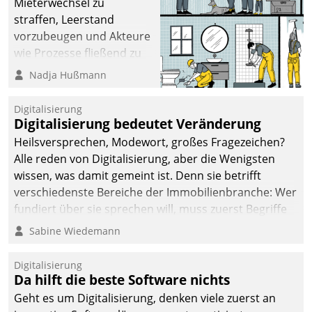
Mieterwechsel zu
straffen, Leerstand
vorzubeugen und Akteure
wie Prozesse fließend zu
vernetzen, nutzt die
Nadja Hußmann
Berliner Gewobag seit
Jahresbeginn eine
Digitalisierung
Überblick, Einsicht und
Digitalisierung bedeutet Veränderung
Eingriff bietende Lösung.
Heilsversprechen, Modewort, großes Fragezeichen?
Zur Entwicklung setzte
Alle reden von Digitalisierung, aber die Wenigsten
man auf
wissen, was damit gemeint ist. Denn sie betrifft
Cloudtechnologie,
verschiedenste Bereiche der Immobilienbranche: Wer
bewährte und Startup-
fundiert über sie sprechen will, muss zuerst Begriffe
Partner sowie erstmals
klären. Ein Aspekt ist die betriebliche Optimierung:
Sabine Wiedemann
agile Projektmethoden.
Moderne Softwarelösungen ermöglichen große
Einsparungen durch optimierte und automatisierte
Digitalisierung
Prozesse. Doch man darf nicht zu viel erwarten: Allein
Da hilft die beste Software nichts
mit der Einführung einer neuen Software ist es nicht
Geht es um Digitalisierung, denken viele zuerst an
getan. Die Digitalisierung erfordert von Unternehmen