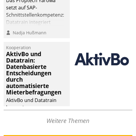
Das Proptech Yarowa
setzt auf SAP-
Schnittstellenkompetenz:
Datatrain integriert
Yarowas Portal zur
Nadja Hußmann
Vergabe und Verwaltung
von Aufträgen der
Kooperation
operativen
AktivBo und
Instandhaltung in die
Datatrain:
Datenbasierte
SAP-Systemlandschaft
Entscheidungen
deutscher
durch
Wohnungsunternehmen
automatisierte
– und beschleunigt damit
Mieterbefragungen
den Weg vom
AktivBo und Datatrain
Mieteranliegen zum
kooperieren –
Dienstleisterauftrag.
Immobilienunternehmen
Weitere Themen
profitieren: Die nahtlose
Integration der Lösungen