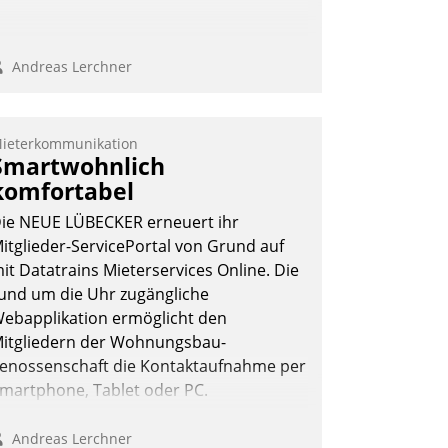
Andreas Lerchner
ieterkommunikation
Smartwohnlich
komfortabel
ie NEUE LÜBECKER erneuert ihr
itglieder-ServicePortal von Grund auf
it Datatrains Mieterservices Online. Die
und um die Uhr zugängliche
ebapplikation ermöglicht den
itgliedern der Wohnungs­bau­
enossenschaft die Kontaktaufnahme per
martphone, Tablet oder PC.
Andreas Lerchner