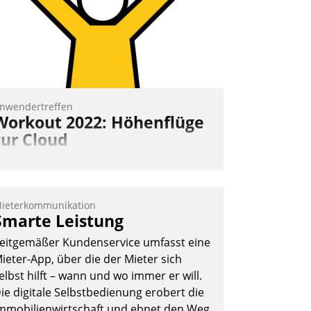
ffizienter zu bearbeiten.
Nadja Hußmann
nwendertreffen
Workout 2022: Höhenflüge
zur Cloud
eim virtuellen Datatrain-
nwendertreffen am 27. April 2022
rhielten die Teilnehmerinnen und
ieterkommunikation
eilnehmer kurzweilige Einblicke in
Smarte Leistung
nnovative Cloud-Strategien und -
eitgemäßer Kundenservice umfasst eine
ösungen mit hohem Zukunftspotenzial.
ieter-App, über die der Mieter sich
elbst hilft – wann und wo immer er will.
ie digitale Selbstbedienung erobert die
mmobilienwirtschaft und ebnet den Weg