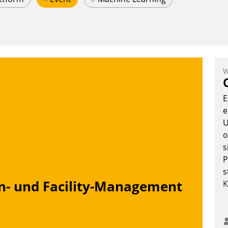
W
E
e
U
o
s
P
s
n- und Facility-Management
K