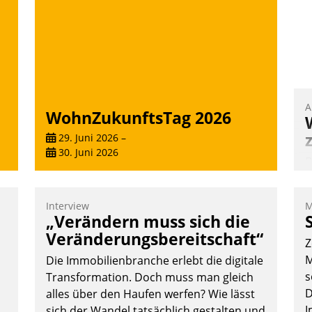
e
n
die Uhr.
Andreas Lerchner
A
WohnZukunftsTag 2026
29. Juni 2026
–
30. Juni 2026
B
A
e
Interview
M
T
„Verändern muss sich die
i
Veränderungsbereitschaft“
Z
L
M
Die Immobilienbranche erlebt die digitale
s
Transformation. Doch muss man gleich
D
alles über den Haufen werfen? Wie lässt
I
sich der Wandel tatsächlich gestalten und