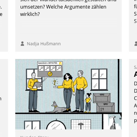
f
.
umsetzen? Welche Argumente zählen
S
te
wirklich?
S
Nadja Hußmann
S
D
D
C
n
A
n
p