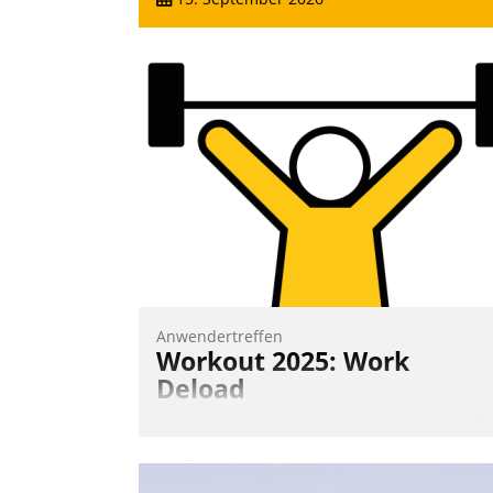
Anwendertreffen
Workout 2025: Work
Deload
In entspannter Atmosphäre findet am 6.
und 7. Mai Datatrains Netzwerk-Event im
Kunden- und Partnerkreis statt. Zentrale