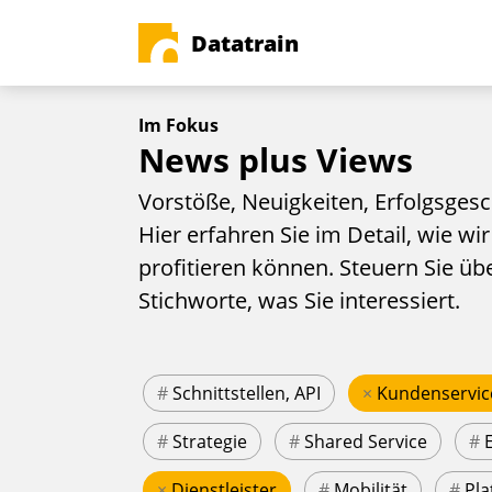
Datatrain
Im Fokus
News plus Views
Vorstöße, Neuigkeiten, Erfolgsgesc
Hier erfahren Sie im Detail, wie wir
profitieren können. Steuern Sie üb
Stichworte, was Sie interessiert.
#
Schnittstellen, API
×
Kundenservic
#
Strategie
#
Shared Service
#
×
Dienstleister
#
Mobilität
#
Pla