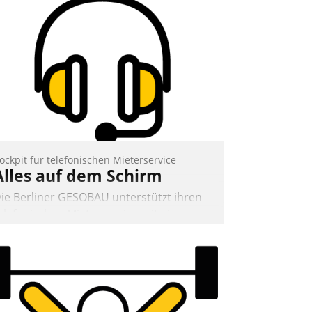
ockpit für telefonischen Mieterservice
Alles auf dem Schirm
ie Berliner GESOBAU unterstützt ihren
elefonischen Mieterservice mit einem
igitalen Cockpit, das situationsbezogen
assende Fragen und Schlagworte
uswirft. Eine intuitive Dialogführung
rmöglicht dem externen Serviceteam,
nrufe von Mietenden zügiger und