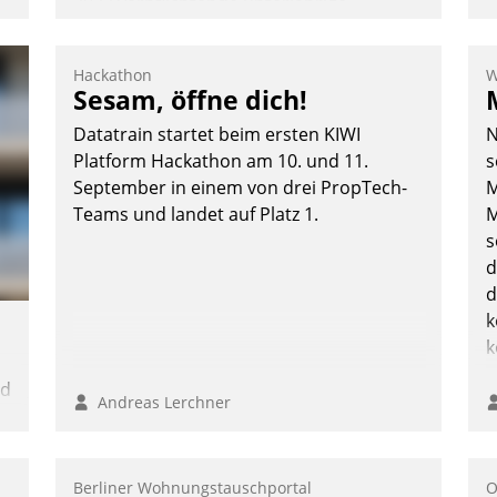
2022 verpflichtende unterjährige
Verbrauchsinformation schnell,
zuverlässig und leicht bekömmlich bereit:
Hackathon
W
Die monatlichen Mitteilungen zum
Sesam, öffne dich!
Heizungs- und Wasserverbrauch gehen
Datatrain startet beim ersten KIWI
N
automatisiert, vollständig und auf
Platform Hackathon am 10. und 11.
s
Wunsch über mehrere zuvor festgelegte
n
September in einem von drei PropTech-
M
Kommunikationswege bei den
Teams und landet auf Platz 1.
M
Empfängern ein.
s
Nadja Hußmann
d
d
k
k
nd
Andreas Lerchner
n
Berliner Wohnungstauschportal
O