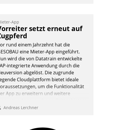
ieter-App
Vorreiter setzt erneut auf
Zugpferd
or rund einem Jahrzehnt hat die
ESOBAU eine Mieter-App eingeführt.
un wird die von Datatrain entwickelte
AP-integrierte Anwendung durch die
euversion abgelöst. Die zugrunde
iegende Cloudplattform bietet ideale
oraussetzungen, um die Funktionalität
er App zu erweitern und weitere
nnovative Apps, auch von Drittanbietern,
n SAP zu integrieren.
Andreas Lerchner