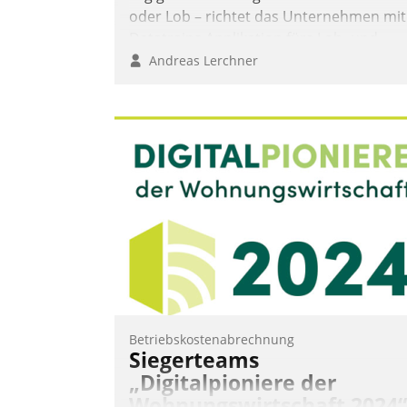
oder Lob – richtet das Unternehmen mit
Datatrains Applikation fürs Lob- und
Beschwerde-Management einen eigene
Andreas Lerchner
Kanal ein.
Betriebskostenabrechnung
Siegerteams
„Digitalpioniere der
Wohnungswirtschaft 2024“