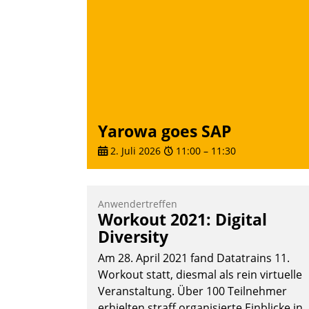
über die SAP Cloud Platform entschiede
- als erstes Unternehmen am
Wohnungsmarkt.
Andreas Lerchner
Yarowa goes SAP
2. Juli 2026
11:00
–
11:30
Anwendertreffen
Workout 2021: Digital
Diversity
Am 28. April 2021 fand Datatrains 11.
Workout statt, diesmal als rein virtuelle
Veranstaltung. Über 100 Teilnehmer
erhielten straff organisierte Einblicke in