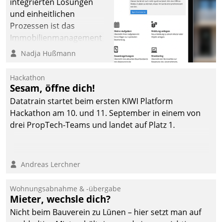
integrierten Lösungen
und einheitlichen
Prozessen ist das
Immobilienmanagement
der Bayerischen
Nadja Hußmann
Versorgungskammer im
Ressort Kapitalanlage für
Hackathon
künftige Aufgaben und
Sesam, öffne dich!
Herausforderungen
Datatrain startet beim ersten KIWI Platform
gerüstet.
Hackathon am 10. und 11. September in einem von
drei PropTech-Teams und landet auf Platz 1.
Andreas Lerchner
Wohnungsabnahme & -übergabe
Mieter, wechsle dich?
Nicht beim Bauverein zu Lünen – hier setzt man auf