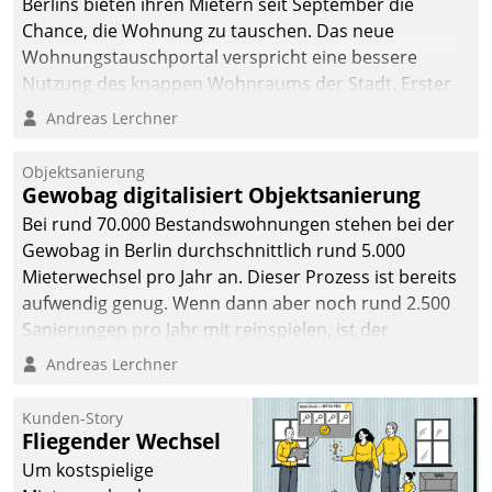
Berlins bieten ihren Mietern seit September die
Chance, die Wohnung zu tauschen. Das neue
Wohnungstauschportal verspricht eine bessere
Nutzung des knappen Wohnraums der Stadt. Erster
Anwendungsfall für Datatrains Lösung API-Hub mit
Andreas Lerchner
Schnittstellen zu den ERP-Systemen der
Unternehmen.
Objektsanierung
Gewobag digitalisiert Objektsanierung
Bei rund 70.000 Bestandswohnungen stehen bei der
Gewobag in Berlin durchschnittlich rund 5.000
Mieterwechsel pro Jahr an. Dieser Prozess ist bereits
aufwendig genug. Wenn dann aber noch rund 2.500
Sanierungen pro Jahr mit reinspielen, ist der
Betreuungs- und Organisationsaufwand immens. Im
Andreas Lerchner
Rahmen ihrer Digitalisierungsstrategie hat das
kommunale Wohnungsbauunternehmen daher
Kunden-Story
gemeinsam mit der Berliner Datatrain GmbH den
Fliegender Wechsel
Teilprozess der Objektsanierung digitalisiert.
Um kostspielige