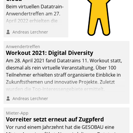
Beim virtuellen Datatrain-
Anwendertreffen am 27.
April 2022 erhielten die
Teilnehmerinnen und
Andreas Lerchner
Teilnehmer kurzweilige
Einblicke in innovative
Anwendertreffen
Cloud-Strategien und -
Workout 2021: Digital Diversity
Lösungen mit hohem
Am 28. April 2021 fand Datatrains 11. Workout statt,
Zukunftspotenzial.
diesmal als rein virtuelle Veranstaltung. Über 100
Teilnehmer erhielten straff organisierte Einblicke in
Zukunftsthemen und innovative Projekte. Zuletzt
wurden die Top-Interessengebiete ermittelt.
Andreas Lerchner
Mieter-App
Vorreiter setzt erneut auf Zugpferd
Vor rund einem Jahrzehnt hat die GESOBAU eine