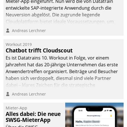
Mieter-App eingeführt. Nun wird die von Datatrain
entwickelte SAP-integrierte Anwendung durch die
Neuversion abgelöst. Die zugrunde liegende
Cloudplattform bietet ideale Voraussetzungen, um
die Funktionalität der App zu erweitern und weitere
Andreas Lerchner
innovative Apps, auch von Drittanbietern, in SAP zu
integrieren.
Workout 2019
Chatbot trifft Cloudscout
Es ist Datatrains 10. Workout in Folge, vor einem
Jahrzehnt hat das 20-jährige Unternehmen das erste
Anwendertreffen organisiert. Beiträge und Besucher
haben sich verdoppelt, diesmal sind viele Partner
dabei – klares Zeichen für die strategische
Fokussierung auf den Kunden.
Andreas Lerchner
Mieter-App
Alles dabei: Die neue
SWSG-MieterApp