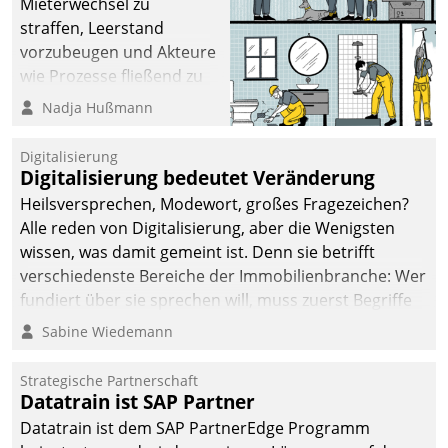
Mieterwechsel zu
straffen, Leerstand
vorzubeugen und Akteure
wie Prozesse fließend zu
vernetzen, nutzt die
Nadja Hußmann
Berliner Gewobag seit
Jahresbeginn eine
Digitalisierung
Überblick, Einsicht und
Digitalisierung bedeutet Veränderung
Eingriff bietende Lösung.
Heilsversprechen, Modewort, großes Fragezeichen?
Zur Entwicklung setzte
Alle reden von Digitalisierung, aber die Wenigsten
man auf
wissen, was damit gemeint ist. Denn sie betrifft
Cloudtechnologie,
verschiedenste Bereiche der Immobilienbranche: Wer
bewährte und Startup-
fundiert über sie sprechen will, muss zuerst Begriffe
Partner sowie erstmals
klären. Ein Aspekt ist die betriebliche Optimierung:
Sabine Wiedemann
agile Projektmethoden.
Moderne Softwarelösungen ermöglichen große
Einsparungen durch optimierte und automatisierte
Strategische Partnerschaft
Prozesse. Doch man darf nicht zu viel erwarten: Allein
Datatrain ist SAP Partner
mit der Einführung einer neuen Software ist es nicht
Datatrain ist dem SAP PartnerEdge Programm
getan. Die Digitalisierung erfordert von Unternehmen