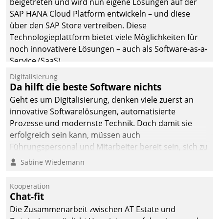
beigetreten und wird nun eigene Lösungen auf der
die Bereitschaft, sich zu überprüfen, zu hinterfragen
SAP HANA Cloud Platform entwickeln – und diese
und zu verändern.
über den SAP Store vertreiben. Diese
Technologieplattform bietet viele Möglichkeiten für
noch innovativere Lösungen – auch als Software-as-a-
Service (SaaS).
Digitalisierung
Da hilft die beste Software nichts
Geht es um Digitalisierung, denken viele zuerst an
innovative Softwarelösungen, automatisierte
Prozesse und modernste Technik. Doch damit sie
erfolgreich sein kann, müssen auch
Führungspersonal und Mitarbeiter bereit sein, sich zu
verändern und anzupassen, sonst werden sie an ihr
Sabine Wiedemann
scheitern.
Kooperation
Chat-fit
Die Zusammenarbeit zwischen AT Estate und