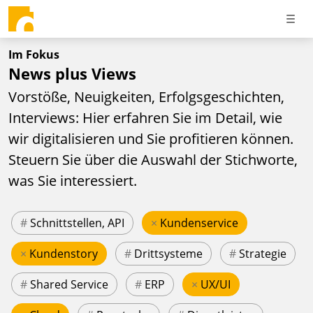
Im Fokus
News plus Views
Vorstöße, Neuigkeiten, Erfolgsgeschichten,
Interviews: Hier erfahren Sie im Detail, wie
wir digitalisieren und Sie profitieren können.
Steuern Sie über die Auswahl der Stichworte,
was Sie interessiert.
#
Schnittstellen, API
×
Kundenservice
×
Kundenstory
#
Drittsysteme
#
Strategie
#
Shared Service
#
ERP
×
UX/UI