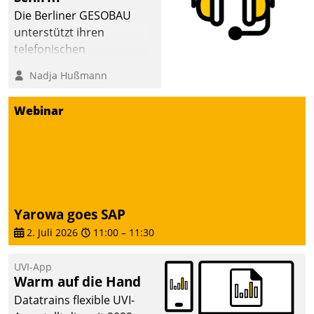
dafür ein Team
Die Berliner GESOBAU
bestehend aus
unterstützt ihren
Wohnungsunternehmen
telefonischen
und PropTech.
Mieterservice mit einem
Nadja Hußmann
digitalen Cockpit, das
situationsbezogen
Webinar
passende Fragen und
Schlagworte auswirft.
Eine intuitive
Dialogführung ermöglicht
dem externen
Serviceteam, Anrufe von
Yarowa goes SAP
Mietenden zügiger und
2. Juli 2026
11:00
–
11:30
effizienter zu bearbeiten.
UVI-App
Warm auf die Hand
Datatrains flexible UVI-