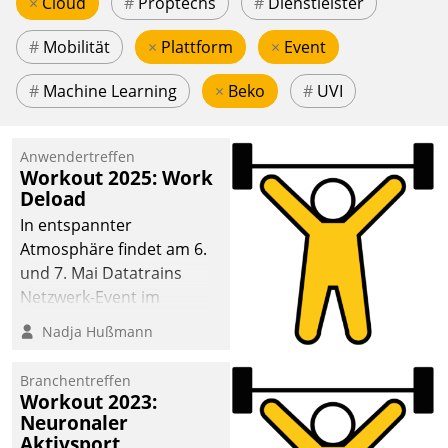
×
Cloud
#
Proptechs
#
Dienstleister
#
Mobilität
×
Plattform
×
Event
#
Machine Learning
×
Beko
#
UVI
Anwendertreffen
Workout 2025: Work
Deload
In entspannter
Atmosphäre findet am 6.
und 7. Mai Datatrains
Netzwerk-Event im
Kunden- und Partnerkreis
Nadja Hußmann
statt. Zentrale Frage: Wie
lassen sich
Branchentreffen
Mammutprojekte
Workout 2023:
meistern und Workloads
Neuronaler
Aktivsport
wuppen – bei zunehmend