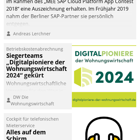
im Rahmen des „MEE SAP Cloud Platform App Contest
sich dabei für den Betrieb
2018“ eine Auszeichnung erhalten. Im Frühjahr 2019
der Lösung über die SAP
nahm der Berliner SAP-Partner sie persönlich
Cloud Platform
entgegen.
entschieden - als erstes
Andreas Lerchner
Unternehmen am
Wohnungsmarkt.
Betriebskostenabrechnung
Siegerteams
„Digitalpioniere der
Wohnungswirtschaft
2024“ gekürt
Wohnungswirtschaftliche
Vorreiter für den Weg in
DW Die
eine digitale Zukunft zu
Wohnungswirtschaft
finden, ist das Ziel des
Awards „Digitalpioniere
Cockpit für telefonischen
der
Mieterservice
Wohnungswirtschaft“.
Alles auf dem
Bewerben können sich
Schirm