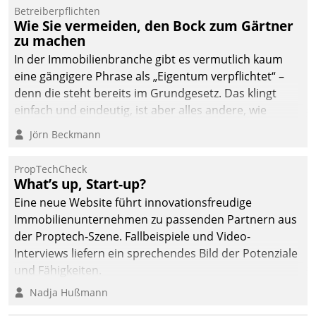
von AktivBo und
Betreiberpflichten
Datatrain ermöglicht
Wie Sie vermeiden, den Bock zum Gärtner
automatisiert ausgelöste,
zu machen
zielgerichtete
In der Immobilienbranche gibt es vermutlich kaum
Mieterbefragungen – eine
eine gängigere Phrase als „Eigentum verpflichtet“ –
starke Grundlage für
denn die steht bereits im Grundgesetz. Das klingt
intelligente,
einfach und eindeutig, ist aber alles andere, wie
datengestützte
Branchenbeschäftigte wissen. Denn mit der
Jörn Beckmann
Entscheidungen.
Verantwortung folgen Verpflichtungen.
PropTechCheck
What’s up, Start-up?
Eine neue Website führt innovationsfreudige
Immobilienunternehmen zu passenden Partnern aus
der Proptech-Szene. Fallbeispiele und Video-
Interviews liefern ein sprechendes Bild der Potenziale
und Fähigkeiten.
Nadja Hußmann