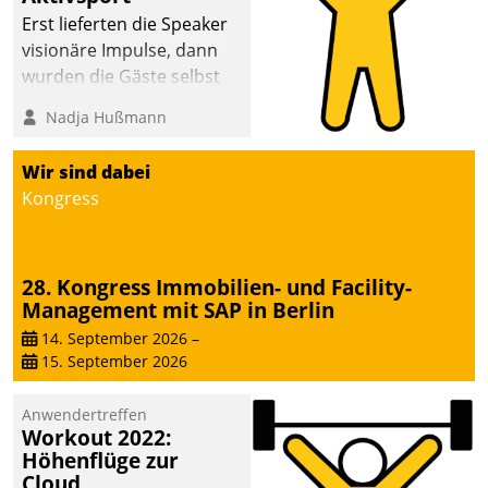
anspruchsvollen
Erst lieferten die Speaker
Aufgaben und
visionäre Impulse, dann
abnehmendem
wurden die Gäste selbst
Nachwuchs?
aktiv und sammelten
Nadja Hußmann
methodisch
Vernetzungsideen fürs
Wir sind dabei
Quartier. Dazwischen
Kongress
zeigte Datatrain, was es
Neues zu bieten hat.
28. Kongress Immobilien- und Facility-
Management mit SAP in Berlin
14. September 2026
–
15. September 2026
Anwendertreffen
Workout 2022:
Höhenflüge zur
Cloud