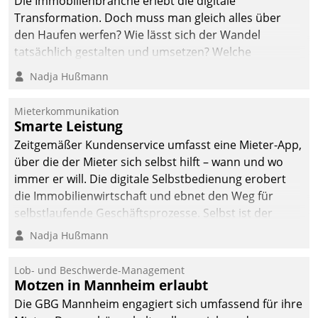
Die Immobilienbranche erlebt die digitale
Transformation. Doch muss man gleich alles über
den Haufen werfen? Wie lässt sich der Wandel
tatsächlich gestalten und umsetzen? Welche
Argumente zählen wirklich?
Nadja Hußmann
Mieterkommunikation
Smarte Leistung
Zeitgemäßer Kundenservice umfasst eine Mieter-App,
über die der Mieter sich selbst hilft – wann und wo
immer er will. Die digitale Selbstbedienung erobert
die Immobilienwirtschaft und ebnet den Weg für
selbstlaufende Geschäftsprozesse. Selbst ist der
Kunde und smart der Serviceanbieter.
Nadja Hußmann
Lob- und Beschwerde-Management
Motzen in Mannheim erlaubt
Die GBG Mannheim engagiert sich umfassend für ihre