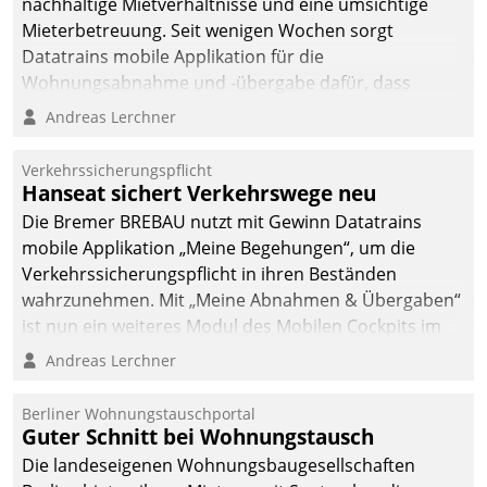
nachhaltige Mietverhältnisse und eine umsichtige
Mieterbetreuung. Seit wenigen Wochen sorgt
Datatrains mobile Applikation für die
Wohnungsabnahme und -übergabe dafür, dass
Mieter wohlgeordnet kommen und, so es sein muss,
Andreas Lerchner
gehen können.
Verkehrssicherungspflicht
Hanseat sichert Verkehrswege neu
Die Bremer BREBAU nutzt mit Gewinn Datatrains
mobile Applikation „Meine Begehungen“, um die
Verkehrssicherungspflicht in ihren Beständen
wahrzunehmen. Mit „Meine Abnahmen & Übergaben“
ist nun ein weiteres Modul des Mobilen Cockpits im
Einsatz.
Andreas Lerchner
Berliner Wohnungstauschportal
Guter Schnitt bei Wohnungstausch
Die landeseigenen Wohnungsbaugesellschaften