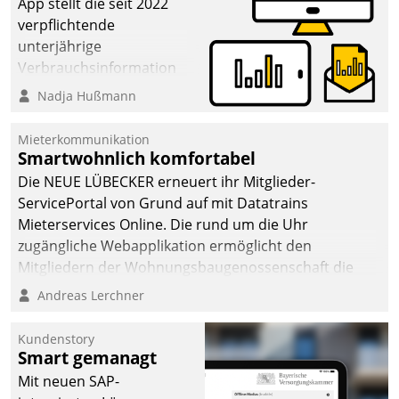
App stellt die seit 2022
verpflichtende
unterjährige
Verbrauchsinformation
schnell, zuverlässig und
Nadja Hußmann
leicht bekömmlich bereit:
Die monatlichen
Mieterkommunikation
Mitteilungen zum
Smartwohnlich komfortabel
Heizungs- und
Die NEUE LÜBECKER erneuert ihr Mitglieder-
Wasserverbrauch gehen
ServicePortal von Grund auf mit Datatrains
automatisiert, vollständig
Mieterservices Online. Die rund um die Uhr
und auf Wunsch über
zugängliche Webapplikation ermöglicht den
mehrere zuvor
Mitgliedern der Wohnungs­bau­genossenschaft die
festgelegte
Kontaktaufnahme per Smartphone, Tablet oder PC.
Andreas Lerchner
Kommunikationswege bei
den Empfängern ein.
Kundenstory
Smart gemanagt
Mit neuen SAP-