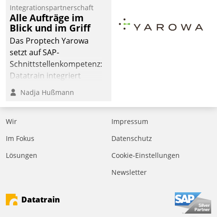
Integrationspartnerschaft
Alle Aufträge im
Blick und im Griff
Das Proptech Yarowa
setzt auf SAP-
Schnittstellenkompetenz:
Datatrain integriert
Yarowas Portal zur
Nadja Hußmann
Vergabe und Verwaltung
von Aufträgen der
Wir
Impressum
operativen
Instandhaltung in die
Im Fokus
Datenschutz
SAP-Systemlandschaft
Lösungen
Cookie-Einstellungen
deutscher
Wohnungsunternehmen
Newsletter
– und beschleunigt damit
den Weg vom
Datatrain
Mieteranliegen zum
Dienstleisterauftrag.