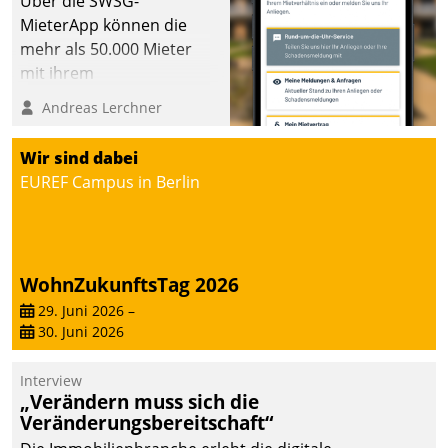
Über die SWSG-
MieterApp können die
mehr als 50.000 Mieter
mit ihrem
Wohnungsunternehmen
Andreas Lerchner
kommunizieren, auf dem
Laufenden bleiben, Daten
Wir sind dabei
einsehen und ändern
EUREF Campus in Berlin
oder
Schadensmeldungen
abgeben – rund um die
Uhr.
WohnZukunftsTag 2026
29. Juni 2026
–
30. Juni 2026
Interview
„Verändern muss sich die
Veränderungsbereitschaft“