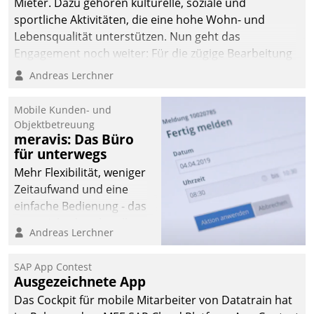
Mieter. Dazu gehören kulturelle, soziale und
sportliche Aktivitäten, die eine hohe Wohn- und
Lebensqualität unterstützen. Nun geht das
Engagement noch weiter: Für die zügige Bearbeitung
von Beschwerden – oder Lob – richtet das
Andreas Lerchner
Unternehmen mit Datatrains Applikation fürs Lob-
und Beschwerde-Management einen eigenen Kanal
Mobile Kunden- und
ein.
Objektbetreuung
meravis: Das Büro
für unterwegs
Mehr Flexibilität, weniger
Zeitaufwand und eine
einfache Bedienung - das
verspricht das aktuelle
Andreas Lerchner
Cockpit für mobile
Mitarbeiter von
SAP App Contest
Datatrain. Die meravis
Ausgezeichnete App
Wohnungsbau- und
Das Cockpit für mobile Mitarbeiter von Datatrain hat
Immobilien GmbH hat