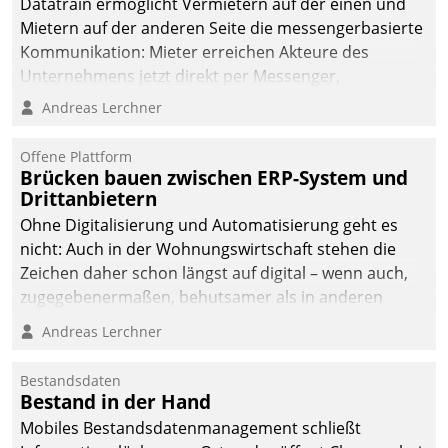
Datatrain ermöglicht Vermietern auf der einen und
Mietern auf der anderen Seite die messengerbasierte
Kommunikation: Mieter erreichen Akteure des
Unternehmens jetzt direkt per Messenger,
Mitarbeiter oder Dienstleister empfangen oder
Andreas Lerchner
versenden die Nachrichten via Cockpit.
Offene Plattform
Brücken bauen zwischen ERP-System und
Drittanbietern
Ohne Digitalisierung und Automatisierung geht es
nicht: Auch in der Wohnungswirtschaft stehen die
Zeichen daher schon längst auf digital – wenn auch,
zugegebenermaßen, behutsamer als in anderen
Branchen.
Andreas Lerchner
Bestandsdaten
Bestand in der Hand
Mobiles Bestandsdatenmanagement schließt