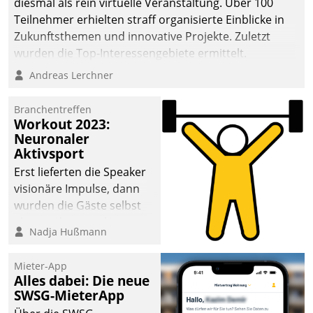
diesmal als rein virtuelle Veranstaltung. Über 100
Teilnehmer erhielten straff organisierte Einblicke in
Zukunftsthemen und innovative Projekte. Zuletzt
wurden die Top-Interessengebiete ermittelt.
Andreas Lerchner
Branchentreffen
Workout 2023:
Neuronaler
Aktivsport
Erst lieferten die Speaker
visionäre Impulse, dann
wurden die Gäste selbst
aktiv und sammelten
Nadja Hußmann
methodisch
Vernetzungsideen fürs
Mieter-App
Quartier. Dazwischen
Alles dabei: Die neue
zeigte Datatrain, was es
SWSG-MieterApp
Neues zu bieten hat.