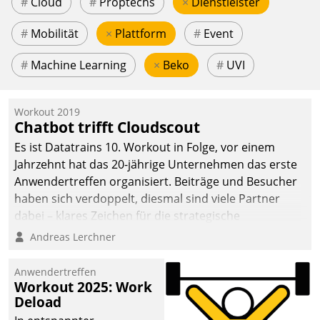
#
Cloud
#
Proptechs
×
Dienstleister
#
Mobilität
×
Plattform
#
Event
#
Machine Learning
×
Beko
#
UVI
Workout 2019
Chatbot trifft Cloudscout
Es ist Datatrains 10. Workout in Folge, vor einem
Jahrzehnt hat das 20-jährige Unternehmen das erste
Anwendertreffen organisiert. Beiträge und Besucher
haben sich verdoppelt, diesmal sind viele Partner
dabei – klares Zeichen für die strategische
Fokussierung auf den Kunden.
Andreas Lerchner
Anwendertreffen
Workout 2025: Work
Deload