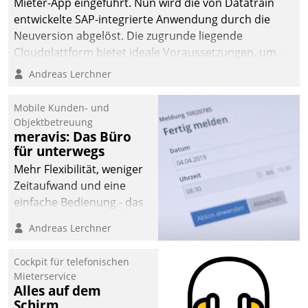
Mieter-App eingeführt. Nun wird die von Datatrain
entwickelte SAP-integrierte Anwendung durch die
Neuversion abgelöst. Die zugrunde liegende
Cloudplattform bietet ideale Voraussetzungen, um
die Funktionalität der App zu erweitern und weitere
Andreas Lerchner
innovative Apps, auch von Drittanbietern, in SAP zu
integrieren.
Mobile Kunden- und
Objektbetreuung
meravis: Das Büro
für unterwegs
Mehr Flexibilität, weniger
Zeitaufwand und eine
einfache Bedienung - das
verspricht das aktuelle
Andreas Lerchner
Cockpit für mobile
Mitarbeiter von
Cockpit für telefonischen
Datatrain. Die meravis
Mieterservice
Wohnungsbau- und
Alles auf dem
Immobilien GmbH hat
Schirm