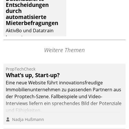
Entscheidungen
deutscher
durch
Wohnungsunternehmen
automatisierte
– und beschleunigt damit
Mieterbefragungen
den Weg vom
AktivBo und Datatrain
Mieteranliegen zum
kooperieren –
Dienstleisterauftrag.
Immobilienunternehmen
Weitere Themen
profitieren: Die nahtlose
Integration der Lösungen
von AktivBo und
PropTechCheck
Datatrain ermöglicht
What’s up, Start-up?
automatisiert ausgelöste,
Eine neue Website führt innovationsfreudige
zielgerichtete
Immobilienunternehmen zu passenden Partnern aus
Mieterbefragungen – eine
der Proptech-Szene. Fallbeispiele und Video-
starke Grundlage für
Interviews liefern ein sprechendes Bild der Potenziale
intelligente,
und Fähigkeiten.
datengestützte
Nadja Hußmann
Entscheidungen.