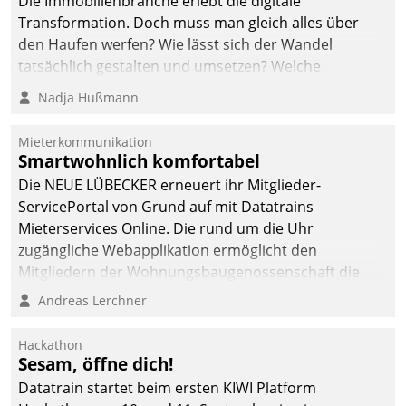
Die Immobilienbranche erlebt die digitale
Transformation. Doch muss man gleich alles über
den Haufen werfen? Wie lässt sich der Wandel
tatsächlich gestalten und umsetzen? Welche
Argumente zählen wirklich?
Nadja Hußmann
Mieterkommunikation
Smartwohnlich komfortabel
Die NEUE LÜBECKER erneuert ihr Mitglieder-
ServicePortal von Grund auf mit Datatrains
Mieterservices Online. Die rund um die Uhr
zugängliche Webapplikation ermöglicht den
Mitgliedern der Wohnungs­bau­genossenschaft die
Kontaktaufnahme per Smartphone, Tablet oder PC.
Andreas Lerchner
Hackathon
Sesam, öffne dich!
Datatrain startet beim ersten KIWI Platform