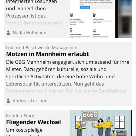
integrierten Lösungen
und einheitlichen
Prozessen ist das
Immobilienmanagement
der Bayerischen
Nadja Hußmann
Versorgungskammer im
Ressort Kapitalanlage für
Lob- und Beschwerde-Management
künftige Aufgaben und
Motzen in Mannheim erlaubt
Herausforderungen
Die GBG Mannheim engagiert sich umfassend für ihre
gerüstet.
Mieter. Dazu gehören kulturelle, soziale und
sportliche Aktivitäten, die eine hohe Wohn- und
Lebensqualität unterstützen. Nun geht das
Engagement noch weiter: Für die zügige Bearbeitung
von Beschwerden – oder Lob – richtet das
Andreas Lerchner
Unternehmen mit Datatrains Applikation fürs Lob-
und Beschwerde-Management einen eigenen Kanal
Kunden-Story
ein.
Fliegender Wechsel
Um kostspielige