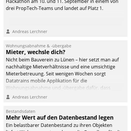
Hackathon am 10. und 11. September in einem von
drei PropTech-Teams und landet auf Platz 1.
Andreas Lerchner
Wohnungsabnahme & -übergabe
Mieter, wechsle dich?
Nicht beim Bauverein zu Lünen – hier setzt man auf
nachhaltige Mietverhältnisse und eine umsichtige
Mieterbetreuung. Seit wenigen Wochen sorgt
Datatrains mobile Applikation für die
Wohnungsabnahme und -übergabe dafür, dass
Mieter wohlgeordnet kommen und, so es sein muss,
Andreas Lerchner
gehen können.
Bestandsdaten
Mehr Wert auf den Datenbestand legen
Ein belastbarer Datenbestand zu ihren Objekten