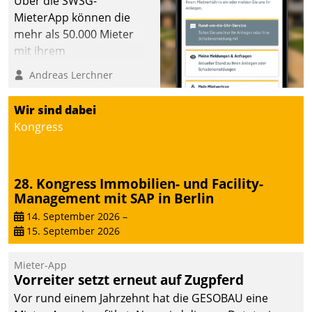
Über die SWSG-
MieterApp können die
mehr als 50.000 Mieter
mit ihrem
Wohnungsunternehmen
Andreas Lerchner
kommunizieren, auf dem
Laufenden bleiben, Daten
Wir sind dabei
einsehen und ändern
Kongress
oder
Schadensmeldungen
abgeben – rund um die
28. Kongress Immobilien- und Facility-
Uhr.
Management mit SAP in Berlin
14. September 2026
–
15. September 2026
Mieter-App
Vorreiter setzt erneut auf Zugpferd
Vor rund einem Jahrzehnt hat die GESOBAU eine