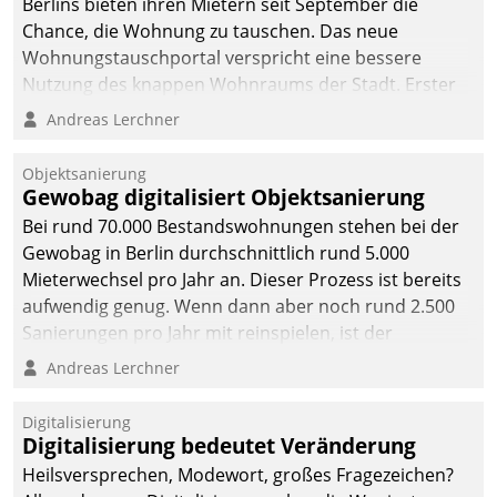
Berlins bieten ihren Mietern seit September die
Chance, die Wohnung zu tauschen. Das neue
Wohnungstauschportal verspricht eine bessere
Nutzung des knappen Wohnraums der Stadt. Erster
Anwendungsfall für Datatrains Lösung API-Hub mit
Andreas Lerchner
Schnittstellen zu den ERP-Systemen der
Unternehmen.
Objektsanierung
Gewobag digitalisiert Objektsanierung
Bei rund 70.000 Bestandswohnungen stehen bei der
Gewobag in Berlin durchschnittlich rund 5.000
Mieterwechsel pro Jahr an. Dieser Prozess ist bereits
aufwendig genug. Wenn dann aber noch rund 2.500
Sanierungen pro Jahr mit reinspielen, ist der
Betreuungs- und Organisationsaufwand immens. Im
Andreas Lerchner
Rahmen ihrer Digitalisierungsstrategie hat das
kommunale Wohnungsbauunternehmen daher
Digitalisierung
gemeinsam mit der Berliner Datatrain GmbH den
Digitalisierung bedeutet Veränderung
Teilprozess der Objektsanierung digitalisiert.
Heilsversprechen, Modewort, großes Fragezeichen?