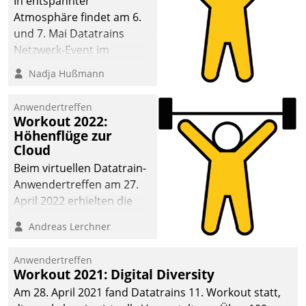
In entspannter
Atmosphäre findet am 6.
und 7. Mai Datatrains
Netzwerk-Event im
Kunden- und Partnerkreis
Nadja Hußmann
statt. Zentrale Frage: Wie
lassen sich
Anwendertreffen
Mammutprojekte
Workout 2022:
meistern und Workloads
Höhenflüge zur
Cloud
wuppen – bei zunehmend
anspruchsvollen
Beim virtuellen Datatrain-
Aufgaben und
Anwendertreffen am 27.
abnehmendem
April 2022 erhielten die
Nachwuchs?
Teilnehmerinnen und
Andreas Lerchner
Teilnehmer kurzweilige
Einblicke in innovative
Anwendertreffen
Cloud-Strategien und -
Workout 2021: Digital Diversity
Lösungen mit hohem
Am 28. April 2021 fand Datatrains 11. Workout statt,
Zukunftspotenzial.