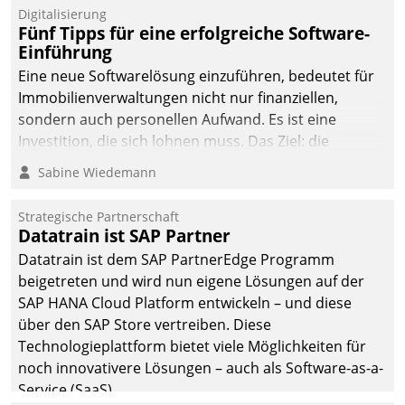
Digitalisierung
Fünf Tipps für eine erfolgreiche Software-
Einführung
Eine neue Softwarelösung einzuführen, bedeutet für
Immobilienverwaltungen nicht nur finanziellen,
sondern auch personellen Aufwand. Es ist eine
Investition, die sich lohnen muss. Das Ziel: die
nachhaltige Optimierung der Geschäftsabläufe. Damit
Sabine Wiedemann
dieses Ziel erreicht wird, sollten einige Grundregeln
befolgt werden.
Strategische Partnerschaft
Datatrain ist SAP Partner
Datatrain ist dem SAP PartnerEdge Programm
beigetreten und wird nun eigene Lösungen auf der
SAP HANA Cloud Platform entwickeln – und diese
über den SAP Store vertreiben. Diese
Technologieplattform bietet viele Möglichkeiten für
noch innovativere Lösungen – auch als Software-as-a-
Service (SaaS).