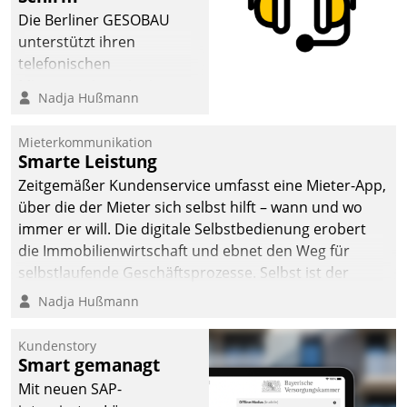
sich dabei für den Betrieb
Die Berliner GESOBAU
der Lösung über die SAP
unterstützt ihren
Cloud Platform
telefonischen
entschieden - als erstes
Mieterservice mit einem
Nadja Hußmann
Unternehmen am
digitalen Cockpit, das
Wohnungsmarkt.
situationsbezogen
Mieterkommunikation
passende Fragen und
Smarte Leistung
Schlagworte auswirft.
Zeitgemäßer Kundenservice umfasst eine Mieter-App,
Eine intuitive
über die der Mieter sich selbst hilft – wann und wo
Dialogführung ermöglicht
immer er will. Die digitale Selbstbedienung erobert
dem externen
die Immobilienwirtschaft und ebnet den Weg für
Serviceteam, Anrufe von
selbstlaufende Geschäftsprozesse. Selbst ist der
Mietenden zügiger und
Kunde und smart der Serviceanbieter.
Nadja Hußmann
effizienter zu bearbeiten.
Kundenstory
Smart gemanagt
Mit neuen SAP-