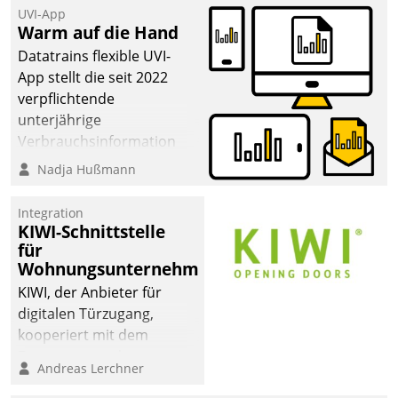
UVI-App
Warm auf die Hand
Datatrains flexible UVI-
App stellt die seit 2022
verpflichtende
unterjährige
Verbrauchsinformation
schnell, zuverlässig und
Nadja Hußmann
leicht bekömmlich bereit:
Die monatlichen
Integration
Mitteilungen zum
KIWI-Schnittstelle
für
Heizungs- und
Wohnungsunternehmen
Wasserverbrauch gehen
automatisiert, vollständig
KIWI, der Anbieter für
und auf Wunsch über
digitalen Türzugang,
mehrere zuvor
kooperiert mit dem
festgelegte
Beratungs- und
Andreas Lerchner
Kommunikationswege bei
Softwareentwicklungshaus
den Empfängern ein.