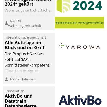
2024“ gekürt
Wohnungswirtschaftliche
Vorreiter für den Weg in
DW Die
eine digitale Zukunft zu
Wohnungswirtschaft
finden, ist das Ziel des
Awards „Digitalpioniere
Integrationspartnerschaft
der
Alle Aufträge im
Wohnungswirtschaft“.
Blick und im Griff
Bewerben können sich
Das Proptech Yarowa
dafür ein Team
setzt auf SAP-
bestehend aus
Schnittstellenkompetenz:
Wohnungsunternehmen
Datatrain integriert
und PropTech.
Yarowas Portal zur
Nadja Hußmann
Vergabe und Verwaltung
von Aufträgen der
Kooperation
operativen
AktivBo und
Instandhaltung in die
Datatrain:
Datenbasierte
SAP-Systemlandschaft