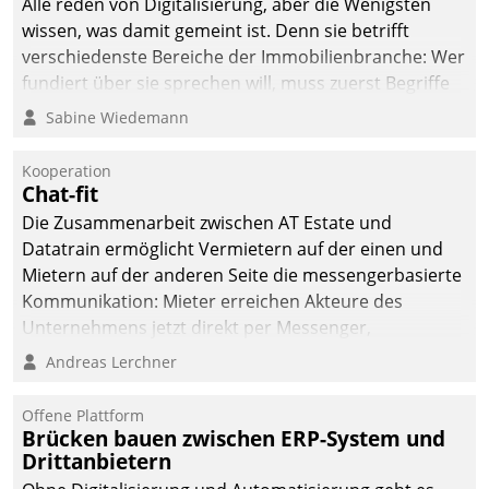
Alle reden von Digitalisierung, aber die Wenigsten
wissen, was damit gemeint ist. Denn sie betrifft
verschiedenste Bereiche der Immobilienbranche: Wer
fundiert über sie sprechen will, muss zuerst Begriffe
klären. Ein Aspekt ist die betriebliche Optimierung:
Sabine Wiedemann
Moderne Softwarelösungen ermöglichen große
Einsparungen durch optimierte und automatisierte
Kooperation
Prozesse. Doch man darf nicht zu viel erwarten: Allein
Chat-fit
mit der Einführung einer neuen Software ist es nicht
Die Zusammenarbeit zwischen AT Estate und
getan. Die Digitalisierung erfordert von Unternehmen
Datatrain ermöglicht Vermietern auf der einen und
die Bereitschaft, sich zu überprüfen, zu hinterfragen
Mietern auf der anderen Seite die messengerbasierte
und zu verändern.
Kommunikation: Mieter erreichen Akteure des
Unternehmens jetzt direkt per Messenger,
Mitarbeiter oder Dienstleister empfangen oder
Andreas Lerchner
versenden die Nachrichten via Cockpit.
Offene Plattform
Brücken bauen zwischen ERP-System und
Drittanbietern