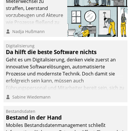
Mieterwechsel zu
straffen, Leerstand
vorzubeugen und Akteure
wie Prozesse fließend zu
vernetzen, nutzt die
Nadja Hußmann
Berliner Gewobag seit
Jahresbeginn eine
Digitalisierung
Überblick, Einsicht und
Da hilft die beste Software nichts
Eingriff bietende Lösung.
Geht es um Digitalisierung, denken viele zuerst an
Zur Entwicklung setzte
innovative Softwarelösungen, automatisierte
man auf
Prozesse und modernste Technik. Doch damit sie
Cloudtechnologie,
erfolgreich sein kann, müssen auch
bewährte und Startup-
Führungspersonal und Mitarbeiter bereit sein, sich zu
Partner sowie erstmals
verändern und anzupassen, sonst werden sie an ihr
Sabine Wiedemann
agile Projektmethoden.
scheitern.
Bestandsdaten
Bestand in der Hand
Mobiles Bestandsdatenmanagement schließt