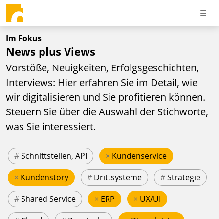
Im Fokus
News plus Views
Vorstöße, Neuigkeiten, Erfolgsgeschichten,
Interviews: Hier erfahren Sie im Detail, wie
wir digitalisieren und Sie profitieren können.
Steuern Sie über die Auswahl der Stichworte,
was Sie interessiert.
#
Schnittstellen, API
×
Kundenservice
×
Kundenstory
#
Drittsysteme
#
Strategie
#
Shared Service
×
ERP
×
UX/UI