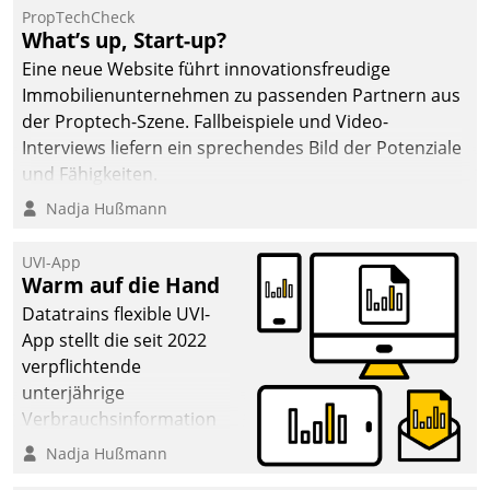
PropTechCheck
What’s up, Start-up?
Eine neue Website führt innovationsfreudige
Immobilienunternehmen zu passenden Partnern aus
der Proptech-Szene. Fallbeispiele und Video-
Interviews liefern ein sprechendes Bild der Potenziale
und Fähigkeiten.
Nadja Hußmann
UVI-App
Warm auf die Hand
Datatrains flexible UVI-
App stellt die seit 2022
verpflichtende
unterjährige
Verbrauchsinformation
schnell, zuverlässig und
Nadja Hußmann
leicht bekömmlich bereit: