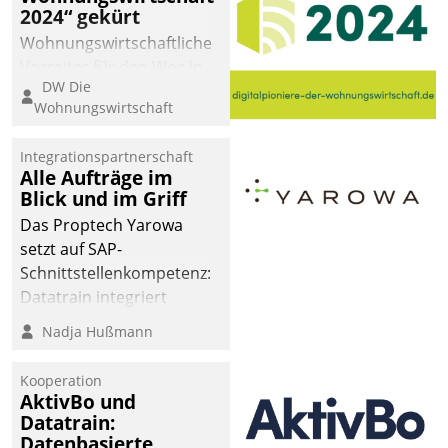
2024“ gekürt
Wohnungswirtschaftliche
Vorreiter für den Weg in
DW Die
eine digitale Zukunft zu
Wohnungswirtschaft
finden, ist das Ziel des
Awards „Digitalpioniere
Integrationspartnerschaft
der
Alle Aufträge im
Wohnungswirtschaft“.
Blick und im Griff
Bewerben können sich
Das Proptech Yarowa
dafür ein Team
setzt auf SAP-
bestehend aus
Schnittstellenkompetenz:
Wohnungsunternehmen
Datatrain integriert
und PropTech.
Yarowas Portal zur
Nadja Hußmann
Vergabe und Verwaltung
von Aufträgen der
Kooperation
operativen
AktivBo und
Instandhaltung in die
Datatrain:
Datenbasierte
SAP-Systemlandschaft