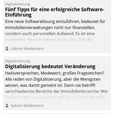
Digitalisierung
Fünf Tipps für eine erfolgreiche Software-
Einführung
Eine neue Softwarelösung einzuführen, bedeutet für
Immobilienverwaltungen nicht nur finanziellen,
sondern auch personellen Aufwand. Es ist eine
Investition, die sich lohnen muss. Das Ziel: die
nachhaltige Optimierung der Geschäftsabläufe. Damit
Sabine Wiedemann
dieses Ziel erreicht wird, sollten einige Grundregeln
befolgt werden.
Digitalisierung
Digitalisierung bedeutet Veränderung
Heilsversprechen, Modewort, großes Fragezeichen?
Alle reden von Digitalisierung, aber die Wenigsten
wissen, was damit gemeint ist. Denn sie betrifft
verschiedenste Bereiche der Immobilienbranche: Wer
fundiert über sie sprechen will, muss zuerst Begriffe
klären. Ein Aspekt ist die betriebliche Optimierung:
Sabine Wiedemann
Moderne Softwarelösungen ermöglichen große