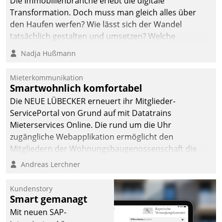
Die Immobilienbranche erlebt die digitale
Transformation. Doch muss man gleich alles über
den Haufen werfen? Wie lässt sich der Wandel
tatsächlich gestalten und umsetzen? Welche
Argumente zählen wirklich?
Nadja Hußmann
Mieterkommunikation
Smartwohnlich komfortabel
Die NEUE LÜBECKER erneuert ihr Mitglieder-
ServicePortal von Grund auf mit Datatrains
Mieterservices Online. Die rund um die Uhr
zugängliche Webapplikation ermöglicht den
Mitgliedern der Wohnungs­bau­genossenschaft die
Kontaktaufnahme per Smartphone, Tablet oder PC.
Andreas Lerchner
Kundenstory
Smart gemanagt
Mit neuen SAP-