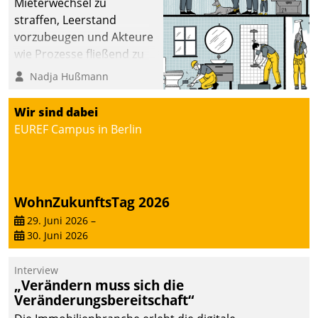
Mieterwechsel zu
straffen, Leerstand
vorzubeugen und Akteure
wie Prozesse fließend zu
vernetzen, nutzt die
Nadja Hußmann
Berliner Gewobag seit
Jahresbeginn eine
Wir sind dabei
Überblick, Einsicht und
EUREF Campus in Berlin
Eingriff bietende Lösung.
Zur Entwicklung setzte
man auf
Cloudtechnologie,
WohnZukunftsTag 2026
bewährte und Startup-
29. Juni 2026
–
Partner sowie erstmals
30. Juni 2026
agile Projektmethoden.
Interview
„Verändern muss sich die
Veränderungsbereitschaft“