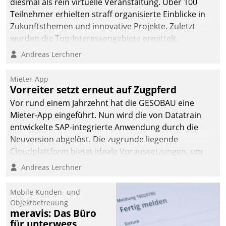
diesmal als rein virtuelle Veranstaltung. Über 100
Teilnehmer erhielten straff organisierte Einblicke in
Zukunftsthemen und innovative Projekte. Zuletzt
wurden die Top-Interessengebiete ermittelt.
Andreas Lerchner
Mieter-App
Vorreiter setzt erneut auf Zugpferd
Vor rund einem Jahrzehnt hat die GESOBAU eine
Mieter-App eingeführt. Nun wird die von Datatrain
entwickelte SAP-integrierte Anwendung durch die
Neuversion abgelöst. Die zugrunde liegende
Cloudplattform bietet ideale Voraussetzungen, um
die Funktionalität der App zu erweitern und weitere
Andreas Lerchner
innovative Apps, auch von Drittanbietern, in SAP zu
integrieren.
Mobile Kunden- und
Objektbetreuung
meravis: Das Büro
für unterwegs