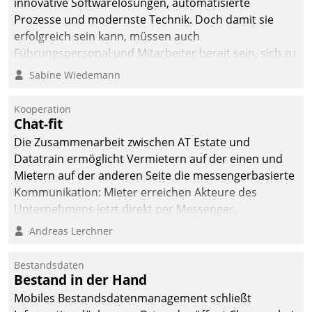
innovative Softwarelösungen, automatisierte
Prozesse und modernste Technik. Doch damit sie
erfolgreich sein kann, müssen auch
Führungspersonal und Mitarbeiter bereit sein, sich zu
verändern und anzupassen, sonst werden sie an ihr
Sabine Wiedemann
scheitern.
Kooperation
Chat-fit
Die Zusammenarbeit zwischen AT Estate und
Datatrain ermöglicht Vermietern auf der einen und
Mietern auf der anderen Seite die messengerbasierte
Kommunikation: Mieter erreichen Akteure des
Unternehmens jetzt direkt per Messenger,
Mitarbeiter oder Dienstleister empfangen oder
Andreas Lerchner
versenden die Nachrichten via Cockpit.
Bestandsdaten
Bestand in der Hand
Mobiles Bestandsdatenmanagement schließt