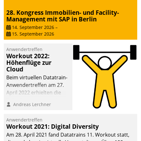
28. Kongress Immobilien- und Facility-
Management mit SAP in Berlin
14. September 2026
–
15. September 2026
Anwendertreffen
Workout 2022:
Höhenflüge zur
Cloud
Beim virtuellen Datatrain-
Anwendertreffen am 27.
April 2022 erhielten die
Teilnehmerinnen und
Andreas Lerchner
Teilnehmer kurzweilige
Einblicke in innovative
Anwendertreffen
Cloud-Strategien und -
Workout 2021: Digital Diversity
Lösungen mit hohem
Am 28. April 2021 fand Datatrains 11. Workout statt,
Zukunftspotenzial.