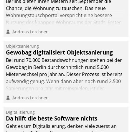
Berlins bieten ihren Mietern seit September die
Chance, die Wohnung zu tauschen. Das neue
Wohnungstauschportal verspricht eine bessere
Nutzung des knappen Wohnraums der Stadt. Erster
Anwendungsfall für Datatrains Lösung API-Hub mit
Andreas Lerchner
Schnittstellen zu den ERP-Systemen der
Unternehmen.
Objektsanierung
Gewobag digitalisiert Objektsanierung
Bei rund 70.000 Bestandswohnungen stehen bei der
Gewobag in Berlin durchschnittlich rund 5.000
Mieterwechsel pro Jahr an. Dieser Prozess ist bereits
aufwendig genug. Wenn dann aber noch rund 2.500
Sanierungen pro Jahr mit reinspielen, ist der
Betreuungs- und Organisationsaufwand immens. Im
Andreas Lerchner
Rahmen ihrer Digitalisierungsstrategie hat das
kommunale Wohnungsbauunternehmen daher
Digitalisierung
gemeinsam mit der Berliner Datatrain GmbH den
Da hilft die beste Software nichts
Teilprozess der Objektsanierung digitalisiert.
Geht es um Digitalisierung, denken viele zuerst an