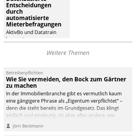
Entscheidungen
deutscher
durch
Wohnungsunternehmen
automatisierte
– und beschleunigt damit
Mieterbefragungen
den Weg vom
AktivBo und Datatrain
Mieteranliegen zum
kooperieren –
Dienstleisterauftrag.
Immobilienunternehmen
Weitere Themen
profitieren: Die nahtlose
Integration der Lösungen
von AktivBo und
Betreiberpflichten
Datatrain ermöglicht
Wie Sie vermeiden, den Bock zum Gärtner
automatisiert ausgelöste,
zu machen
zielgerichtete
In der Immobilienbranche gibt es vermutlich kaum
Mieterbefragungen – eine
eine gängigere Phrase als „Eigentum verpflichtet“ –
starke Grundlage für
denn die steht bereits im Grundgesetz. Das klingt
intelligente,
einfach und eindeutig, ist aber alles andere, wie
datengestützte
Branchenbeschäftigte wissen. Denn mit der
Jörn Beckmann
Entscheidungen.
Verantwortung folgen Verpflichtungen.