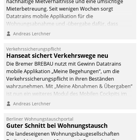
nachhaltige Mietverhältnisse und eine umsichtige
Mieterbetreuung. Seit wenigen Wochen sorgt
Datatrains mobile Applikation für die
Wohnungsabnahme und -übergabe dafür, dass
Mieter wohlgeordnet kommen und, so es sein muss,
Andreas Lerchner
gehen können.
Verkehrssicherungspflicht
Hanseat sichert Verkehrswege neu
Die Bremer BREBAU nutzt mit Gewinn Datatrains
mobile Applikation „Meine Begehungen“, um die
Verkehrssicherungspflicht in ihren Beständen
wahrzunehmen. Mit „Meine Abnahmen & Übergaben“
ist nun ein weiteres Modul des Mobilen Cockpits im
Einsatz.
Andreas Lerchner
Berliner Wohnungstauschportal
Guter Schnitt bei Wohnungstausch
Die landeseigenen Wohnungsbaugesellschaften