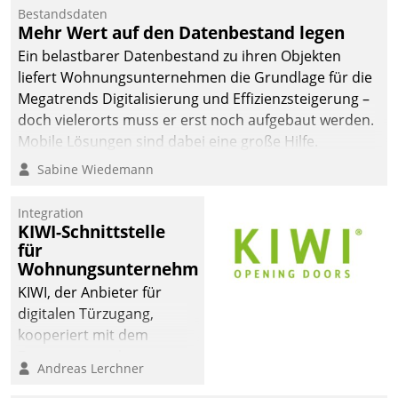
Die monatlichen
Bestandsdaten
Mitteilungen zum
Mehr Wert auf den Datenbestand legen
Heizungs- und
Ein belastbarer Datenbestand zu ihren Objekten
Wasserverbrauch gehen
liefert Wohnungsunternehmen die Grundlage für die
automatisiert, vollständig
Megatrends Digitalisierung und Effizienzsteigerung –
und auf Wunsch über
doch vielerorts muss er erst noch aufgebaut werden.
mehrere zuvor
Mobile Lösungen sind dabei eine große Hilfe.
festgelegte
Sabine Wiedemann
Kommunikationswege bei
den Empfängern ein.
Integration
KIWI-Schnittstelle
für
Wohnungsunternehmen
KIWI, der Anbieter für
digitalen Türzugang,
kooperiert mit dem
Beratungs- und
Andreas Lerchner
Softwareentwicklungshaus