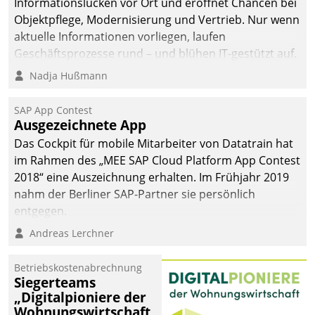
Informationslücken vor Ort und eröffnet Chancen bei
Objektpflege, Modernisierung und Vertrieb. Nur wenn
aktuelle Informationen vorliegen, laufen
Geschäftsprozesse rund – und blühen IT-gestützt auf.
Nadja Hußmann
SAP App Contest
Ausgezeichnete App
Das Cockpit für mobile Mitarbeiter von Datatrain hat
im Rahmen des „MEE SAP Cloud Platform App Contest
2018“ eine Auszeichnung erhalten. Im Frühjahr 2019
nahm der Berliner SAP-Partner sie persönlich
entgegen.
Andreas Lerchner
Betriebskostenabrechnung
Siegerteams
„Digitalpioniere der
Wohnungswirtschaft