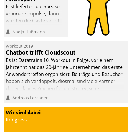
anspruchsvollen
Erst lieferten die Speaker
Aufgaben und
visionäre Impulse, dann
abnehmendem
wurden die Gäste selbst
Nachwuchs?
aktiv und sammelten
Nadja Hußmann
methodisch
Vernetzungsideen fürs
Workout 2019
Quartier. Dazwischen
Chatbot trifft Cloudscout
zeigte Datatrain, was es
Es ist Datatrains 10. Workout in Folge, vor einem
Neues zu bieten hat.
Jahrzehnt hat das 20-jährige Unternehmen das erste
Anwendertreffen organisiert. Beiträge und Besucher
haben sich verdoppelt, diesmal sind viele Partner
dabei – klares Zeichen für die strategische
Fokussierung auf den Kunden.
Andreas Lerchner
Wir sind dabei
Kongress