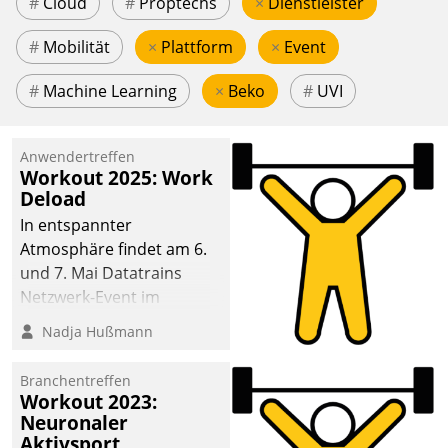
#
Cloud
#
Proptechs
×
Dienstleister
#
Mobilität
×
Plattform
×
Event
#
Machine Learning
×
Beko
#
UVI
Anwendertreffen
Workout 2025: Work
Deload
In entspannter
Atmosphäre findet am 6.
und 7. Mai Datatrains
Netzwerk-Event im
Kunden- und Partnerkreis
Nadja Hußmann
statt. Zentrale Frage: Wie
lassen sich
Branchentreffen
Mammutprojekte
Workout 2023:
meistern und Workloads
Neuronaler
Aktivsport
wuppen – bei zunehmend