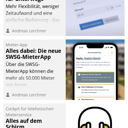
Mehr Flexibilität, weniger
Zeitaufwand und eine
einfache Bedienung - das
verspricht das aktuelle
Andreas Lerchner
Cockpit für mobile
Mitarbeiter von
Mieter-App
Datatrain. Die meravis
Alles dabei: Die neue
Wohnungsbau- und
SWSG-MieterApp
Immobilien GmbH hat
Über die SWSG-
sich dabei für den Betrieb
MieterApp können die
der Lösung über die SAP
mehr als 50.000 Mieter
Cloud Platform
mit ihrem
entschieden - als erstes
Wohnungsunternehmen
Andreas Lerchner
Unternehmen am
kommunizieren, auf dem
Wohnungsmarkt.
Laufenden bleiben, Daten
Cockpit für telefonischen
einsehen und ändern
Mieterservice
oder
Alles auf dem
Schirm
Schadensmeldungen