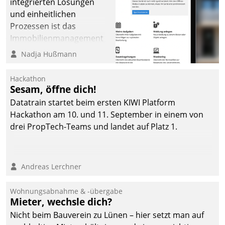
integrierten Lösungen
und einheitlichen
Prozessen ist das
Immobilienmanagement
der Bayerischen
Nadja Hußmann
Versorgungskammer im
Ressort Kapitalanlage für
Hackathon
künftige Aufgaben und
Sesam, öffne dich!
Herausforderungen
Datatrain startet beim ersten KIWI Platform
gerüstet.
Hackathon am 10. und 11. September in einem von
drei PropTech-Teams und landet auf Platz 1.
Andreas Lerchner
Wohnungsabnahme & -übergabe
Mieter, wechsle dich?
Nicht beim Bauverein zu Lünen – hier setzt man auf