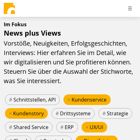
Im Fokus
News plus Views
Vorstöße, Neuigkeiten, Erfolgsgeschichten,
Interviews: Hier erfahren Sie im Detail, wie
wir digitalisieren und Sie profitieren können.
Steuern Sie über die Auswahl der Stichworte,
was Sie interessiert.
#
Schnittstellen, API
×
Kundenservice
×
Kundenstory
#
Drittsysteme
#
Strategie
#
Shared Service
#
ERP
×
UX/UI