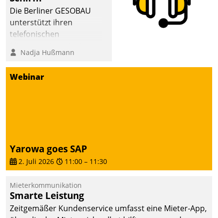
abgeben – rund um die
Die Berliner GESOBAU
Uhr.
unterstützt ihren
telefonischen
Mieterservice mit einem
Nadja Hußmann
digitalen Cockpit, das
situationsbezogen
Webinar
passende Fragen und
Schlagworte auswirft.
Eine intuitive
Dialogführung ermöglicht
dem externen
Serviceteam, Anrufe von
Yarowa goes SAP
Mietenden zügiger und
2. Juli 2026
11:00
–
11:30
effizienter zu bearbeiten.
Mieterkommunikation
Smarte Leistung
Zeitgemäßer Kundenservice umfasst eine Mieter-App,