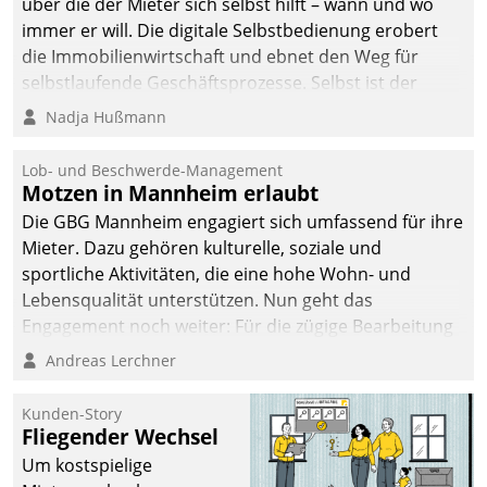
über die der Mieter sich selbst hilft – wann und wo
immer er will. Die digitale Selbstbedienung erobert
die Immobilienwirtschaft und ebnet den Weg für
selbstlaufende Geschäftsprozesse. Selbst ist der
Kunde und smart der Serviceanbieter.
Nadja Hußmann
Lob- und Beschwerde-Management
Motzen in Mannheim erlaubt
Die GBG Mannheim engagiert sich umfassend für ihre
Mieter. Dazu gehören kulturelle, soziale und
sportliche Aktivitäten, die eine hohe Wohn- und
Lebensqualität unterstützen. Nun geht das
Engagement noch weiter: Für die zügige Bearbeitung
von Beschwerden – oder Lob – richtet das
Andreas Lerchner
Unternehmen mit Datatrains Applikation fürs Lob-
und Beschwerde-Management einen eigenen Kanal
Kunden-Story
ein.
Fliegender Wechsel
Um kostspielige