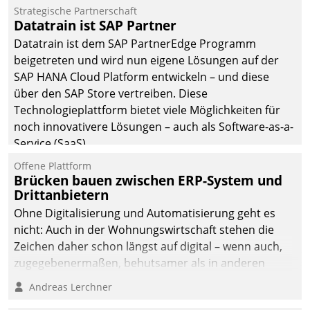
Einsparungen durch optimierte und automatisierte
Strategische Partnerschaft
Prozesse. Doch man darf nicht zu viel erwarten: Allein
Datatrain ist SAP Partner
mit der Einführung einer neuen Software ist es nicht
Datatrain ist dem SAP PartnerEdge Programm
getan. Die Digitalisierung erfordert von Unternehmen
beigetreten und wird nun eigene Lösungen auf der
die Bereitschaft, sich zu überprüfen, zu hinterfragen
SAP HANA Cloud Platform entwickeln – und diese
und zu verändern.
über den SAP Store vertreiben. Diese
Technologieplattform bietet viele Möglichkeiten für
noch innovativere Lösungen – auch als Software-as-a-
Service (SaaS).
Offene Plattform
Brücken bauen zwischen ERP-System und
Drittanbietern
Ohne Digitalisierung und Automatisierung geht es
nicht: Auch in der Wohnungswirtschaft stehen die
Zeichen daher schon längst auf digital – wenn auch,
zugegebenermaßen, behutsamer als in anderen
Branchen.
Andreas Lerchner