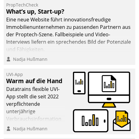
PropTechCheck
What’s up, Start-up?
Eine neue Website führt innovationsfreudige
Immobilienunternehmen zu passenden Partnern aus
der Proptech-Szene. Fallbeispiele und Video-
Interviews liefern ein sprechendes Bild der Potenziale
und Fähigkeiten.
Nadja Hußmann
UVI-App
Warm auf die Hand
Datatrains flexible UVI-
App stellt die seit 2022
verpflichtende
unterjährige
Verbrauchsinformation
schnell, zuverlässig und
Nadja Hußmann
leicht bekömmlich bereit: