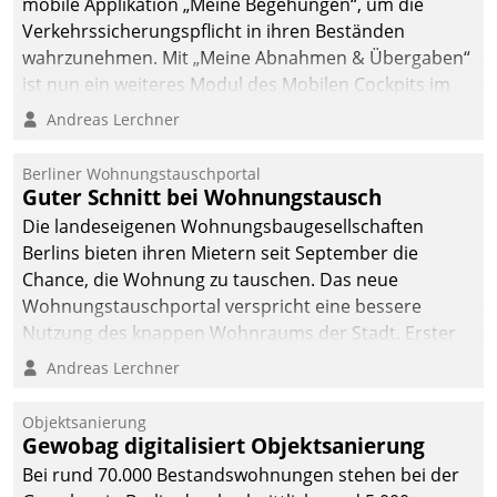
mobile Applikation „Meine Begehungen“, um die
Verkehrssicherungspflicht in ihren Beständen
wahrzunehmen. Mit „Meine Abnahmen & Übergaben“
ist nun ein weiteres Modul des Mobilen Cockpits im
Einsatz.
Andreas Lerchner
Berliner Wohnungstauschportal
Guter Schnitt bei Wohnungstausch
Die landeseigenen Wohnungsbaugesellschaften
Berlins bieten ihren Mietern seit September die
Chance, die Wohnung zu tauschen. Das neue
Wohnungstauschportal verspricht eine bessere
Nutzung des knappen Wohnraums der Stadt. Erster
Anwendungsfall für Datatrains Lösung API-Hub mit
Andreas Lerchner
Schnittstellen zu den ERP-Systemen der
Unternehmen.
Objektsanierung
Gewobag digitalisiert Objektsanierung
Bei rund 70.000 Bestandswohnungen stehen bei der