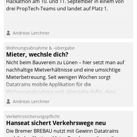
Hackathon am 10. und 11. September in einem von
drei PropTech-Teams und landet auf Platz 1.
Andreas Lerchner
Wohnungsabnahme & -übergabe
Mieter, wechsle dich?
Nicht beim Bauverein zu Lünen – hier setzt man auf
nachhaltige Mietverhältnisse und eine umsichtige
Mieterbetreuung. Seit wenigen Wochen sorgt
Datatrains mobile Applikation für die
Wohnungsabnahme und -übergabe dafür, dass
Mieter wohlgeordnet kommen und, so es sein muss,
Andreas Lerchner
gehen können.
Verkehrssicherungspflicht
Hanseat sichert Verkehrswege neu
Die Bremer BREBAU nutzt mit Gewinn Datatrains