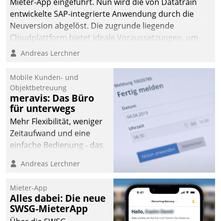
Mieter-App eingeführt. Nun wird die von Datatrain
entwickelte SAP-integrierte Anwendung durch die
Neuversion abgelöst. Die zugrunde liegende
Cloudplattform bietet ideale Voraussetzungen, um
die Funktionalität der App zu erweitern und weitere
Andreas Lerchner
innovative Apps, auch von Drittanbietern, in SAP zu
integrieren.
Mobile Kunden- und
Objektbetreuung
meravis: Das Büro
für unterwegs
Mehr Flexibilität, weniger
Zeitaufwand und eine
einfache Bedienung - das
verspricht das aktuelle
Andreas Lerchner
Cockpit für mobile
Mitarbeiter von
Mieter-App
Datatrain. Die meravis
Alles dabei: Die neue
Wohnungsbau- und
SWSG-MieterApp
Immobilien GmbH hat