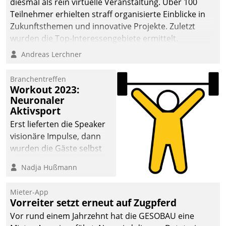
diesmal als rein virtuelle Veranstaltung. Über 100
Teilnehmer erhielten straff organisierte Einblicke in
Zukunftsthemen und innovative Projekte. Zuletzt
wurden die Top-Interessengebiete ermittelt.
Andreas Lerchner
Branchentreffen
Workout 2023:
Neuronaler
Aktivsport
Erst lieferten die Speaker
visionäre Impulse, dann
wurden die Gäste selbst
aktiv und sammelten
Nadja Hußmann
methodisch
Vernetzungsideen fürs
Mieter-App
Quartier. Dazwischen
Vorreiter setzt erneut auf Zugpferd
zeigte Datatrain, was es
Vor rund einem Jahrzehnt hat die GESOBAU eine
Neues zu bieten hat.