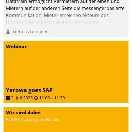
Datatrain ermöglicht Vermietern auf der einen und
man auf
Mietern auf der anderen Seite die messengerbasierte
Cloudtechnologie,
Kommunikation: Mieter erreichen Akteure des
bewährte und Startup-
Unternehmens jetzt direkt per Messenger,
Partner sowie erstmals
Mitarbeiter oder Dienstleister empfangen oder
Andreas Lerchner
agile Projektmethoden.
versenden die Nachrichten via Cockpit.
Webinar
Yarowa goes SAP
2. Juli 2026
11:00
–
11:30
Wir sind dabei
EUREF Campus in Berlin