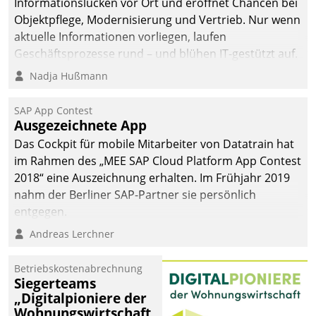
Informationslücken vor Ort und eröffnet Chancen bei
Objektpflege, Modernisierung und Vertrieb. Nur wenn
aktuelle Informationen vorliegen, laufen
Geschäftsprozesse rund – und blühen IT-gestützt auf.
Nadja Hußmann
SAP App Contest
Ausgezeichnete App
Das Cockpit für mobile Mitarbeiter von Datatrain hat
im Rahmen des „MEE SAP Cloud Platform App Contest
2018“ eine Auszeichnung erhalten. Im Frühjahr 2019
nahm der Berliner SAP-Partner sie persönlich
entgegen.
Andreas Lerchner
Betriebskostenabrechnung
Siegerteams
„Digitalpioniere der
Wohnungswirtschaft