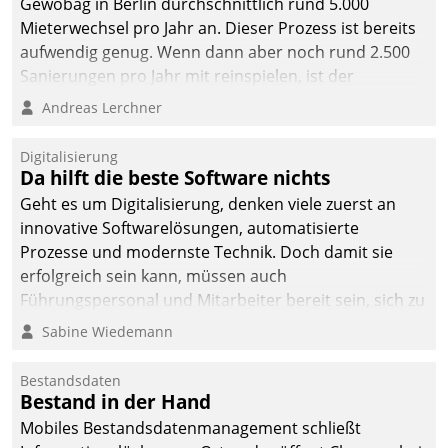
Gewobag in Berlin durchschnittlich rund 5.000
Mieterwechsel pro Jahr an. Dieser Prozess ist bereits
aufwendig genug. Wenn dann aber noch rund 2.500
Sanierungen pro Jahr mit reinspielen, ist der
Betreuungs- und Organisationsaufwand immens. Im
Andreas Lerchner
Rahmen ihrer Digitalisierungsstrategie hat das
kommunale Wohnungsbauunternehmen daher
Digitalisierung
gemeinsam mit der Berliner Datatrain GmbH den
Da hilft die beste Software nichts
Teilprozess der Objektsanierung digitalisiert.
Geht es um Digitalisierung, denken viele zuerst an
innovative Softwarelösungen, automatisierte
Prozesse und modernste Technik. Doch damit sie
erfolgreich sein kann, müssen auch
Führungspersonal und Mitarbeiter bereit sein, sich zu
verändern und anzupassen, sonst werden sie an ihr
Sabine Wiedemann
scheitern.
Bestandsdaten
Bestand in der Hand
Mobiles Bestandsdatenmanagement schließt