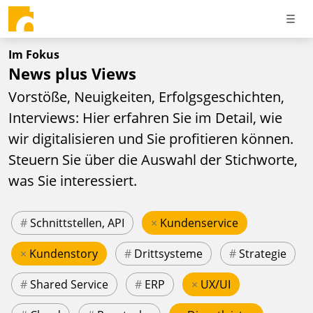
Im Fokus
News plus Views
Vorstöße, Neuigkeiten, Erfolgsgeschichten,
Interviews: Hier erfahren Sie im Detail, wie
wir digitalisieren und Sie profitieren können.
Steuern Sie über die Auswahl der Stichworte,
was Sie interessiert.
#
Schnittstellen, API
×
Kundenservice
×
Kundenstory
#
Drittsysteme
#
Strategie
#
Shared Service
#
ERP
×
UX/UI