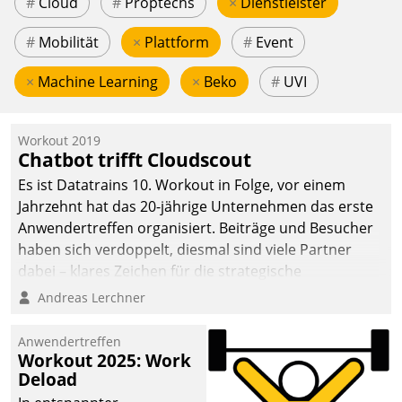
#
Cloud
#
Proptechs
×
Dienstleister
#
Mobilität
×
Plattform
#
Event
×
Machine Learning
×
Beko
#
UVI
Workout 2019
Chatbot trifft Cloudscout
Es ist Datatrains 10. Workout in Folge, vor einem
Jahrzehnt hat das 20-jährige Unternehmen das erste
Anwendertreffen organisiert. Beiträge und Besucher
haben sich verdoppelt, diesmal sind viele Partner
dabei – klares Zeichen für die strategische
Fokussierung auf den Kunden.
Andreas Lerchner
Anwendertreffen
Workout 2025: Work
Deload