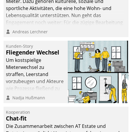
Mieter. Dazu gehören kulturelle, soziale und
sportliche Aktivitäten, die eine hohe Wohn- und
Lebensqualität unterstützen. Nun geht das
Engagement noch weiter: Für die zügige Bearbeitung
von Beschwerden – oder Lob – richtet das
Andreas Lerchner
Unternehmen mit Datatrains Applikation fürs Lob-
und Beschwerde-Management einen eigenen Kanal
Kunden-Story
ein.
Fliegender Wechsel
Um kostspielige
Mieterwechsel zu
straffen, Leerstand
vorzubeugen und Akteure
wie Prozesse fließend zu
vernetzen, nutzt die
Nadja Hußmann
Berliner Gewobag seit
Jahresbeginn eine
Kooperation
Überblick, Einsicht und
Chat-fit
Eingriff bietende Lösung.
Die Zusammenarbeit zwischen AT Estate und
Zur Entwicklung setzte