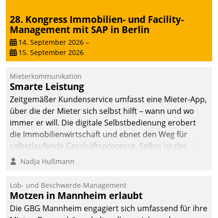
Dialogführung ermöglicht
28. Kongress Immobilien- und Facility-
dem externen
Management mit SAP in Berlin
Serviceteam, Anrufe von
Mietenden zügiger und
14. September 2026
–
15. September 2026
effizienter zu bearbeiten.
Mieterkommunikation
Smarte Leistung
Zeitgemäßer Kundenservice umfasst eine Mieter-App,
über die der Mieter sich selbst hilft – wann und wo
immer er will. Die digitale Selbstbedienung erobert
die Immobilienwirtschaft und ebnet den Weg für
selbstlaufende Geschäftsprozesse. Selbst ist der
Kunde und smart der Serviceanbieter.
Nadja Hußmann
Lob- und Beschwerde-Management
Motzen in Mannheim erlaubt
Die GBG Mannheim engagiert sich umfassend für ihre