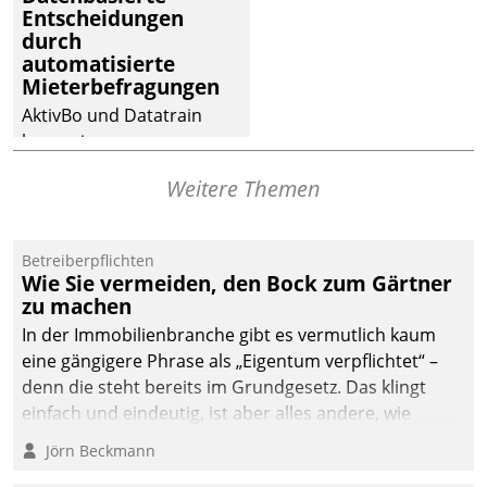
Entscheidungen
deutscher
durch
Wohnungsunternehmen
automatisierte
– und beschleunigt damit
Mieterbefragungen
den Weg vom
AktivBo und Datatrain
Mieteranliegen zum
kooperieren –
Dienstleisterauftrag.
Immobilienunternehmen
Weitere Themen
profitieren: Die nahtlose
Integration der Lösungen
von AktivBo und
Betreiberpflichten
Datatrain ermöglicht
Wie Sie vermeiden, den Bock zum Gärtner
automatisiert ausgelöste,
zu machen
zielgerichtete
In der Immobilienbranche gibt es vermutlich kaum
Mieterbefragungen – eine
eine gängigere Phrase als „Eigentum verpflichtet“ –
starke Grundlage für
denn die steht bereits im Grundgesetz. Das klingt
intelligente,
einfach und eindeutig, ist aber alles andere, wie
datengestützte
Branchenbeschäftigte wissen. Denn mit der
Jörn Beckmann
Entscheidungen.
Verantwortung folgen Verpflichtungen.