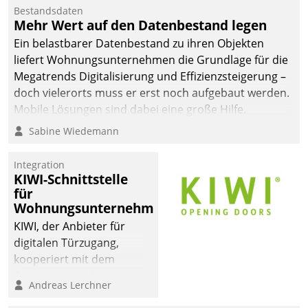
Die monatlichen
Bestandsdaten
Mitteilungen zum
Mehr Wert auf den Datenbestand legen
Heizungs- und
Ein belastbarer Datenbestand zu ihren Objekten
Wasserverbrauch gehen
liefert Wohnungsunternehmen die Grundlage für die
automatisiert, vollständig
Megatrends Digitalisierung und Effizienzsteigerung –
und auf Wunsch über
doch vielerorts muss er erst noch aufgebaut werden.
mehrere zuvor
Mobile Lösungen sind dabei eine große Hilfe.
festgelegte
Sabine Wiedemann
Kommunikationswege bei
den Empfängern ein.
Integration
KIWI-Schnittstelle
für
Wohnungsunternehmen
KIWI, der Anbieter für
digitalen Türzugang,
kooperiert mit dem
Beratungs- und
Andreas Lerchner
Softwareentwicklungshaus