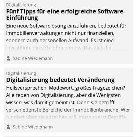
Digitalisierung
Fünf Tipps für eine erfolgreiche Software-
Einführung
Eine neue Softwarelösung einzuführen, bedeutet für
Immobilienverwaltungen nicht nur finanziellen,
sondern auch personellen Aufwand. Es ist eine
Investition, die sich lohnen muss. Das Ziel: die
nachhaltige Optimierung der Geschäftsabläufe. Damit
Sabine Wiedemann
dieses Ziel erreicht wird, sollten einige Grundregeln
befolgt werden.
Digitalisierung
Digitalisierung bedeutet Veränderung
Heilsversprechen, Modewort, großes Fragezeichen?
Alle reden von Digitalisierung, aber die Wenigsten
wissen, was damit gemeint ist. Denn sie betrifft
verschiedenste Bereiche der Immobilienbranche: Wer
fundiert über sie sprechen will, muss zuerst Begriffe
klären. Ein Aspekt ist die betriebliche Optimierung:
Sabine Wiedemann
Moderne Softwarelösungen ermöglichen große