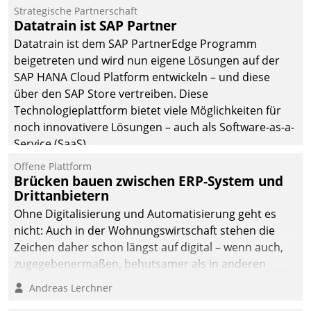
Einsparungen durch optimierte und automatisierte
Strategische Partnerschaft
Prozesse. Doch man darf nicht zu viel erwarten: Allein
Datatrain ist SAP Partner
mit der Einführung einer neuen Software ist es nicht
Datatrain ist dem SAP PartnerEdge Programm
getan. Die Digitalisierung erfordert von Unternehmen
beigetreten und wird nun eigene Lösungen auf der
die Bereitschaft, sich zu überprüfen, zu hinterfragen
SAP HANA Cloud Platform entwickeln – und diese
und zu verändern.
über den SAP Store vertreiben. Diese
Technologieplattform bietet viele Möglichkeiten für
noch innovativere Lösungen – auch als Software-as-a-
Service (SaaS).
Offene Plattform
Brücken bauen zwischen ERP-System und
Drittanbietern
Ohne Digitalisierung und Automatisierung geht es
nicht: Auch in der Wohnungswirtschaft stehen die
Zeichen daher schon längst auf digital – wenn auch,
zugegebenermaßen, behutsamer als in anderen
Branchen.
Andreas Lerchner