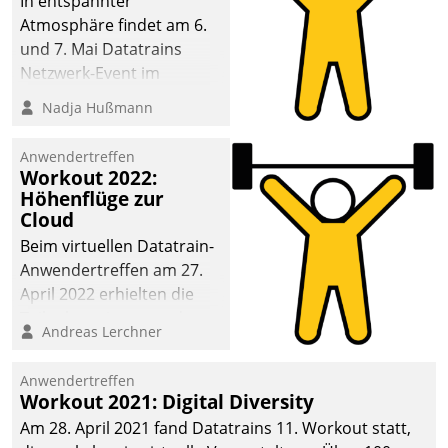
In entspannter
Atmosphäre findet am 6.
und 7. Mai Datatrains
Netzwerk-Event im
Kunden- und Partnerkreis
Nadja Hußmann
statt. Zentrale Frage: Wie
lassen sich
Anwendertreffen
Mammutprojekte
Workout 2022:
meistern und Workloads
Höhenflüge zur
Cloud
wuppen – bei zunehmend
anspruchsvollen
Beim virtuellen Datatrain-
Aufgaben und
Anwendertreffen am 27.
abnehmendem
April 2022 erhielten die
Nachwuchs?
Teilnehmerinnen und
Andreas Lerchner
Teilnehmer kurzweilige
Einblicke in innovative
Anwendertreffen
Cloud-Strategien und -
Workout 2021: Digital Diversity
Lösungen mit hohem
Am 28. April 2021 fand Datatrains 11. Workout statt,
Zukunftspotenzial.