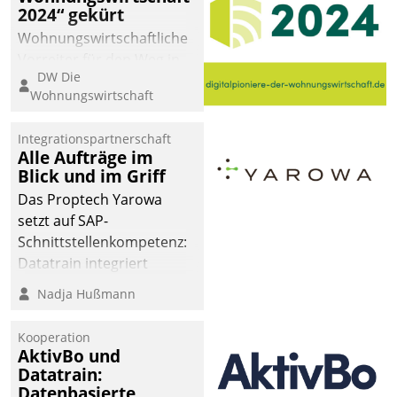
2024“ gekürt
Wohnungswirtschaftliche
Vorreiter für den Weg in
DW Die
eine digitale Zukunft zu
Wohnungswirtschaft
finden, ist das Ziel des
Awards „Digitalpioniere
Integrationspartnerschaft
der
Alle Aufträge im
Wohnungswirtschaft“.
Blick und im Griff
Bewerben können sich
Das Proptech Yarowa
dafür ein Team
setzt auf SAP-
bestehend aus
Schnittstellenkompetenz:
Wohnungsunternehmen
Datatrain integriert
und PropTech.
Yarowas Portal zur
Nadja Hußmann
Vergabe und Verwaltung
von Aufträgen der
Kooperation
operativen
AktivBo und
Instandhaltung in die
Datatrain:
Datenbasierte
SAP-Systemlandschaft