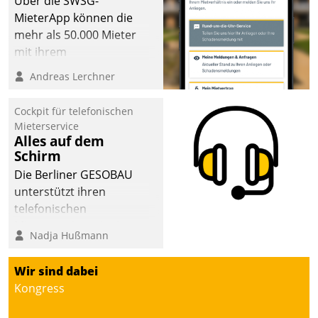
Über die SWSG-
sich dabei für den Betrieb
MieterApp können die
der Lösung über die SAP
mehr als 50.000 Mieter
Cloud Platform
mit ihrem
entschieden - als erstes
Wohnungsunternehmen
Andreas Lerchner
Unternehmen am
kommunizieren, auf dem
Wohnungsmarkt.
Laufenden bleiben, Daten
Cockpit für telefonischen
einsehen und ändern
Mieterservice
oder
Alles auf dem
Schirm
Schadensmeldungen
abgeben – rund um die
Die Berliner GESOBAU
Uhr.
unterstützt ihren
telefonischen
Mieterservice mit einem
Nadja Hußmann
digitalen Cockpit, das
situationsbezogen
Wir sind dabei
passende Fragen und
Kongress
Schlagworte auswirft.
Eine intuitive