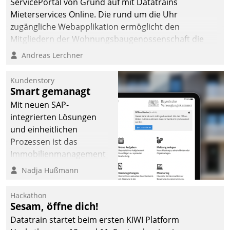
ServicePortal von Grund auf mit Datatrains
Mieterservices Online. Die rund um die Uhr
zugängliche Webapplikation ermöglicht den
Mitgliedern der Wohnungs­bau­genossenschaft die
Kontaktaufnahme per Smartphone, Tablet oder PC.
Andreas Lerchner
Kundenstory
Smart gemanagt
Mit neuen SAP-
integrierten Lösungen
und einheitlichen
Prozessen ist das
Immobilienmanagement
der Bayerischen
Nadja Hußmann
Versorgungskammer im
Ressort Kapitalanlage für
Hackathon
künftige Aufgaben und
Sesam, öffne dich!
Herausforderungen
Datatrain startet beim ersten KIWI Platform
gerüstet.