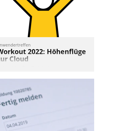
loudtechnologie, bewährte und Startup-
artner sowie erstmals agile
rojektmethoden.
Nadja Hußmann
nwendertreffen
Workout 2022: Höhenflüge
zur Cloud
eim virtuellen Datatrain-
nwendertreffen am 27. April 2022
rhielten die Teilnehmerinnen und
eilnehmer kurzweilige Einblicke in
nnovative Cloud-Strategien und -
ösungen mit hohem Zukunftspotenzial.