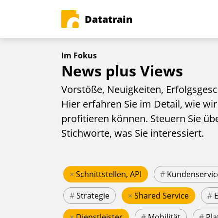
Datatrain
Im Fokus
News plus Views
Vorstöße, Neuigkeiten, Erfolgsgesc
Hier erfahren Sie im Detail, wie wir
profitieren können. Steuern Sie üb
Stichworte, was Sie interessiert.
×
Schnittstellen, API
#
Kundenservic
#
Strategie
×
Shared Service
#
×
Dienstleister
#
Mobilität
#
Pla