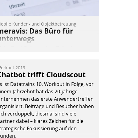
Andreas Lerchner
obile Kunden- und Objektbetreuung
meravis: Das Büro für
unterwegs
ehr Flexibilität, weniger Zeitaufwand
nd eine einfache Bedienung - das
erspricht das aktuelle Cockpit für mobile
orkout 2019
itarbeiter von Datatrain. Die meravis
Chatbot trifft Cloudscout
ohnungsbau- und Immobilien GmbH
s ist Datatrains 10. Workout in Folge, vor
at sich dabei für den Betrieb der Lösung
inem Jahrzehnt hat das 20-jährige
ber die SAP Cloud Platform entschieden
nternehmen das erste Anwendertreffen
 als erstes Unternehmen am
rganisiert. Beiträge und Besucher haben
ohnungsmarkt.
ich verdoppelt, diesmal sind viele
Andreas Lerchner
artner dabei – klares Zeichen für die
trategische Fokussierung auf den
unden.