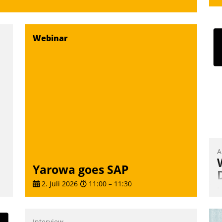
Webinar
A
Yarowa goes SAP
2. Juli 2026
11:00
–
11:30
I
u
:
K
Interview