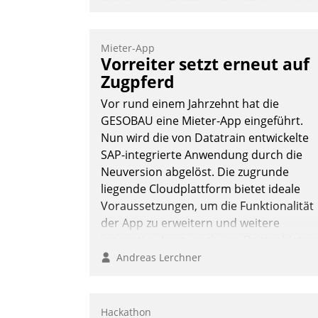
gekürt
Wohnungswirtschaftliche Vorreiter für
Mieter-App
den Weg in eine digitale Zukunft zu
Vorreiter setzt erneut auf
finden, ist das Ziel des Awards
Zugpferd
„Digitalpioniere der
Vor rund einem Jahrzehnt hat die
Wohnungswirtschaft“. Bewerben könne
GESOBAU eine Mieter-App eingeführt.
sich dafür ein Team bestehend aus
Nun wird die von Datatrain entwickelte
Wohnungsunternehmen und PropTech.
SAP-integrierte Anwendung durch die
DW Die Wohnungswirtschaft
Neuversion abgelöst. Die zugrunde
liegende Cloudplattform bietet ideale
Voraussetzungen, um die Funktionalität
der App zu erweitern und weitere
innovative Apps, auch von Drittanbieter
in SAP zu integrieren.
Andreas Lerchner
Hackathon