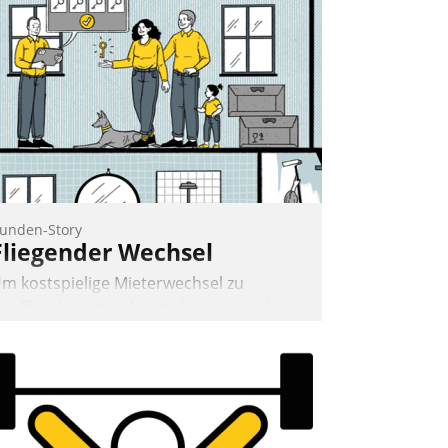
rage: Wie lassen sich Mammutprojekte
eistern und Workloads wuppen – bei
unehmend anspruchsvollen Aufgaben
nd abnehmendem Nachwuchs?
Nadja Hußmann
unden-Story
Fliegender Wechsel
m kostspielige Mieterwechsel zu
traffen, Leerstand vorzubeugen und
kteure wie Prozesse fließend zu
ernetzen, nutzt die Berliner Gewobag
eit Jahresbeginn eine Überblick, Einsicht
nd Eingriff bietende Lösung. Zur
ntwicklung setzte man auf