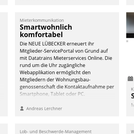
telefonischen Mieterservice mit einem
digitalen Cockpit, das situationsbezogen
passende Fragen und Schlagworte
Mieterkommunikation
auswirft. Eine intuitive Dialogführung
A
Smartwohnlich
ermöglicht dem externen Serviceteam,
I
komfortabel
Anrufe von Mietenden zügiger und
n
Die NEUE LÜBECKER erneuert ihr
effizienter zu bearbeiten.
n
A
Mitglieder-ServicePortal von Grund auf
a
mit Datatrains Mieterservices Online. Die
M
rund um die Uhr zugängliche
Nadja Hußmann
G
Webapplikation ermöglicht den
E
Mitgliedern der Wohnungs­bau­
genossenschaft die Kontaktaufnahme per
K
Smartphone, Tablet oder PC.
n,
M
Andreas Lerchner
e
I
V
Lob- und Beschwerde-Management
W
K