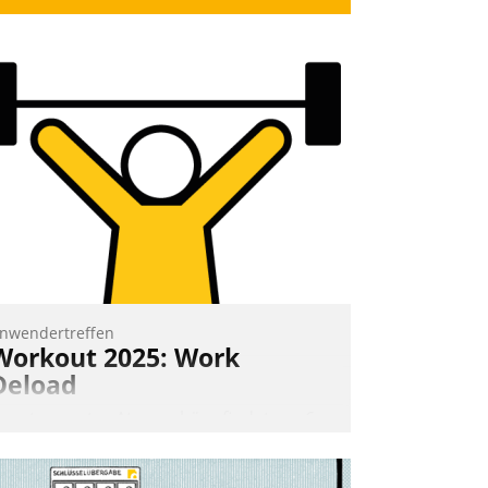
nwendertreffen
Workout 2025: Work
Deload
n entspannter Atmosphäre findet am 6.
nd 7. Mai Datatrains Netzwerk-Event im
unden- und Partnerkreis statt. Zentrale