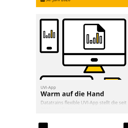
UVI-App
Warm auf die Hand
Datatrains flexible UVI-App stellt die seit
2022 verpflichtende unterjährige
Verbrauchsinformation schnell,
zuverlässig und leicht bekömmlich bereit