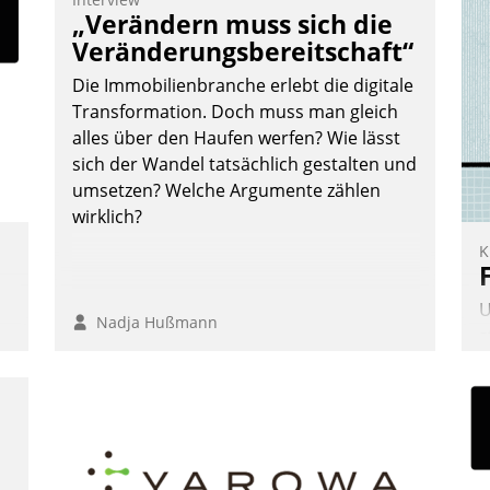
F
„Verändern muss sich die
m
Veränderungsbereitschaft“
z
Die Immobilienbranche erlebt die digitale
u
Transformation. Doch muss man gleich
alles über den Haufen werfen? Wie lässt
sich der Wandel tatsächlich gestalten und
umsetzen? Welche Argumente zählen
wirklich?
K
U
Nadja Hußmann
s
A
v
s
u
E