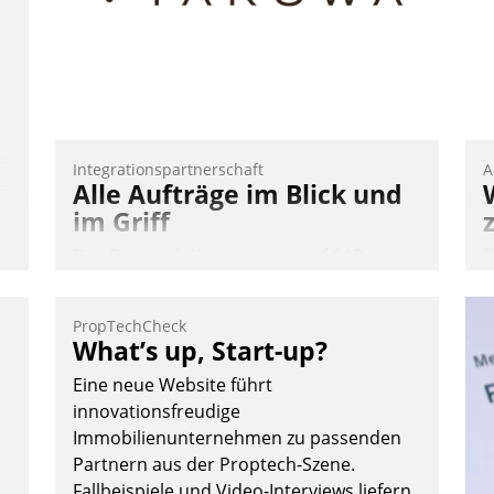
C
P
P
Integrationspartnerschaft
A
Alle Aufträge im Blick und
im Griff
Das Proptech Yarowa setzt auf SAP-
B
Schnittstellenkompetenz: Datatrain
A
integriert Yarowas Portal zur Vergabe
e
PropTechCheck
und Verwaltung von Aufträgen der
T
What’s up, Start-up?
operativen Instandhaltung in die SAP-
i
Eine neue Website führt
Systemlandschaft deutscher
L
innovationsfreudige
Wohnungsunternehmen – und
Immobilienunternehmen zu passenden
beschleunigt damit den Weg vom
Partnern aus der Proptech-Szene.
Mieteranliegen zum Dienstleisterauftrag.
Fallbeispiele und Video-Interviews liefern