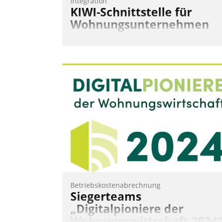
Integration
KIWI-Schnittstelle für
Wohnungsunternehmen
KIWI, der Anbieter für digitalen
Türzugang, kooperiert mit dem
Beratungs- und
Softwareentwicklungshaus Datatrain.
Andreas Lerchner
Betriebskostenabrechnung
Siegerteams
„Digitalpioniere der
Wohnungswirtschaft 2024“