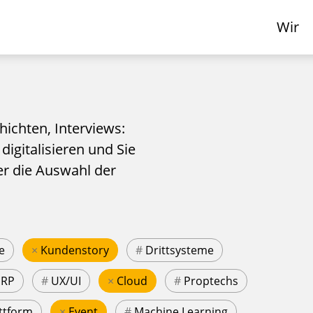
Wir
hichten, Interviews:
 digitalisieren und Sie
er die Auswahl der
e
×
Kundenstory
#
Drittsysteme
ERP
#
UX/UI
×
Cloud
#
Proptechs
ttform
×
Event
#
Machine Learning