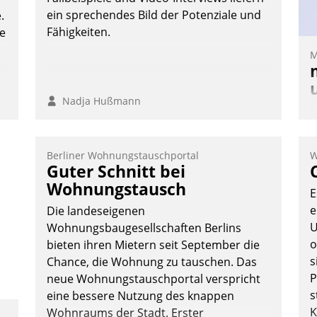
Nadja Hußmann
ein sprechendes Bild der Potenziale und
.
Fähigkeiten.
te
M
Nadja Hußmann
M
u
v
Berliner Wohnungstauschportal
W
M
Guter Schnitt bei
W
Wohnungstausch
E
h
e
Die landeseigenen
ü
U
Wohnungsbaugesellschaften Berlins
-
o
bieten ihren Mietern seit September die
W
s
Chance, die Wohnung zu tauschen. Das
P
neue Wohnungstauschportal verspricht
s
eine bessere Nutzung des knappen
K
Wohnraums der Stadt. Erster