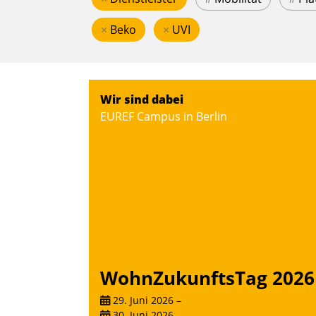
×
Beko
×
UVI
Wir sind dabei
EUREF Campus in Berlin
WohnZukunftsTag 2026
29. Juni 2026
–
30. Juni 2026