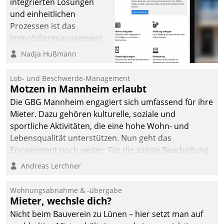
integrierten Lösungen
und einheitlichen
Prozessen ist das
Immobilienmanagement
der Bayerischen
Nadja Hußmann
Versorgungskammer im
Ressort Kapitalanlage für
Lob- und Beschwerde-Management
künftige Aufgaben und
Motzen in Mannheim erlaubt
Herausforderungen
Die GBG Mannheim engagiert sich umfassend für ihre
gerüstet.
Mieter. Dazu gehören kulturelle, soziale und
sportliche Aktivitäten, die eine hohe Wohn- und
Lebensqualität unterstützen. Nun geht das
Engagement noch weiter: Für die zügige Bearbeitung
von Beschwerden – oder Lob – richtet das
Andreas Lerchner
Unternehmen mit Datatrains Applikation fürs Lob-
und Beschwerde-Management einen eigenen Kanal
Wohnungsabnahme & -übergabe
ein.
Mieter, wechsle dich?
Nicht beim Bauverein zu Lünen – hier setzt man auf