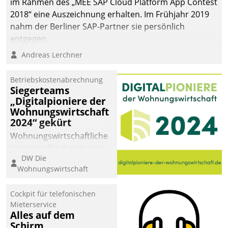
im Rahmen des „MEE SAP Cloud Platform App Contest
2018“ eine Auszeichnung erhalten. Im Frühjahr 2019
nahm der Berliner SAP-Partner sie persönlich
entgegen.
Andreas Lerchner
Betriebskostenabrechnung
Siegerteams
„Digitalpioniere der
Wohnungswirtschaft
2024“ gekürt
Wohnungswirtschaftliche
Vorreiter für den Weg in
DW Die
eine digitale Zukunft zu
Wohnungswirtschaft
finden, ist das Ziel des
Awards „Digitalpioniere
Cockpit für telefonischen
der
Mieterservice
Wohnungswirtschaft“.
Alles auf dem
Bewerben können sich
Schirm