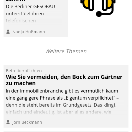
dafür ein Team
Die Berliner GESOBAU
bestehend aus
unterstützt ihren
Wohnungsunternehmen
telefonischen
und PropTech.
Mieterservice mit einem
Nadja Hußmann
digitalen Cockpit, das
situationsbezogen
passende Fragen und
Weitere Themen
Schlagworte auswirft.
Eine intuitive
Dialogführung ermöglicht
Betreiberpflichten
Wie Sie vermeiden, den Bock zum Gärtner
dem externen
zu machen
Serviceteam, Anrufe von
In der Immobilienbranche gibt es vermutlich kaum
Mietenden zügiger und
eine gängigere Phrase als „Eigentum verpflichtet“ –
effizienter zu bearbeiten.
denn die steht bereits im Grundgesetz. Das klingt
einfach und eindeutig, ist aber alles andere, wie
Branchenbeschäftigte wissen. Denn mit der
Jörn Beckmann
Verantwortung folgen Verpflichtungen.