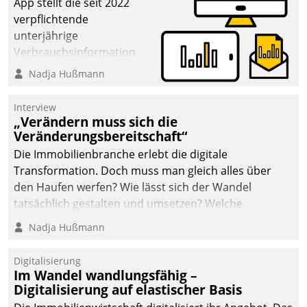
App stellt die seit 2022
verpflichtende
unterjährige
Verbrauchsinformation
schnell, zuverlässig und
Nadja Hußmann
leicht bekömmlich bereit:
Die monatlichen
Interview
Mitteilungen zum
„Verändern muss sich die
Veränderungsbereitschaft“
Heizungs- und
Wasserverbrauch gehen
Die Immobilienbranche erlebt die digitale
automatisiert, vollständig
Transformation. Doch muss man gleich alles über
und auf Wunsch über
den Haufen werfen? Wie lässt sich der Wandel
mehrere zuvor
tatsächlich gestalten und umsetzen? Welche
festgelegte
Argumente zählen wirklich?
Nadja Hußmann
Kommunikationswege bei
den Empfängern ein.
Digitalisierung
Im Wandel wandlungsfähig –
Digitalisierung auf elastischer Basis