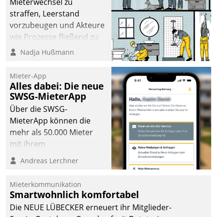
Mieterwechsel zu
straffen, Leerstand
vorzubeugen und Akteure
wie Prozesse fließend zu
vernetzen, nutzt die
Nadja Hußmann
Berliner Gewobag seit
Jahresbeginn eine
Mieter-App
Überblick, Einsicht und
Alles dabei: Die neue
SWSG-MieterApp
Eingriff bietende Lösung.
Zur Entwicklung setzte
Über die SWSG-
man auf
MieterApp können die
Cloudtechnologie,
mehr als 50.000 Mieter
bewährte und Startup-
mit ihrem
Partner sowie erstmals
Wohnungsunternehmen
Andreas Lerchner
agile Projektmethoden.
kommunizieren, auf dem
Laufenden bleiben, Daten
Mieterkommunikation
einsehen und ändern
Smartwohnlich komfortabel
oder
Die NEUE LÜBECKER erneuert ihr Mitglieder-
Schadensmeldungen