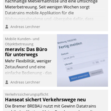
nachhaltige Mietverhältnisse und eine umsichtige
Mieterbetreuung. Seit wenigen Wochen sorgt
Datatrains mobile Applikation für die
Wohnungsabnahme und -übergabe dafür, dass
Mieter wohlgeordnet kommen und, so es sein muss,
Andreas Lerchner
gehen können.
Mobile Kunden- und
Objektbetreuung
meravis: Das Büro
für unterwegs
Mehr Flexibilität, weniger
Zeitaufwand und eine
einfache Bedienung - das
verspricht das aktuelle
Andreas Lerchner
Cockpit für mobile
Mitarbeiter von
Verkehrssicherungspflicht
Datatrain. Die meravis
Hanseat sichert Verkehrswege neu
Wohnungsbau- und
Die Bremer BREBAU nutzt mit Gewinn Datatrains
Immobilien GmbH hat