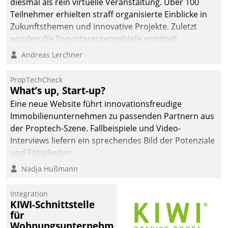
diesmal als rein virtuelle Veranstaltung. Über 100
Teilnehmer erhielten straff organisierte Einblicke in
Zukunftsthemen und innovative Projekte. Zuletzt
wurden die Top-Interessengebiete ermittelt.
Andreas Lerchner
PropTechCheck
What’s up, Start-up?
Eine neue Website führt innovationsfreudige
Immobilienunternehmen zu passenden Partnern aus
der Proptech-Szene. Fallbeispiele und Video-
Interviews liefern ein sprechendes Bild der Potenziale
und Fähigkeiten.
Nadja Hußmann
Integration
KIWI-Schnittstelle
für
Wohnungsunternehmen