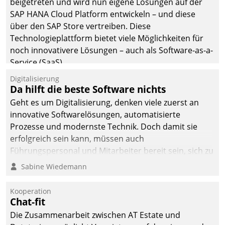
beigetreten und wird nun eigene Lösungen auf der
SAP HANA Cloud Platform entwickeln – und diese
über den SAP Store vertreiben. Diese
Technologieplattform bietet viele Möglichkeiten für
noch innovativere Lösungen – auch als Software-as-a-
Service (SaaS).
Digitalisierung
Da hilft die beste Software nichts
Geht es um Digitalisierung, denken viele zuerst an
innovative Softwarelösungen, automatisierte
Prozesse und modernste Technik. Doch damit sie
erfolgreich sein kann, müssen auch
Führungspersonal und Mitarbeiter bereit sein, sich zu
verändern und anzupassen, sonst werden sie an ihr
Sabine Wiedemann
scheitern.
Kooperation
Chat-fit
Die Zusammenarbeit zwischen AT Estate und