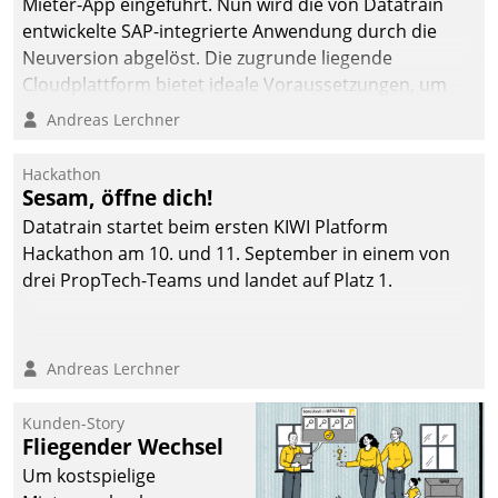
von AktivBo und
Mieter-App eingeführt. Nun wird die von Datatrain
Datatrain ermöglicht
entwickelte SAP-integrierte Anwendung durch die
automatisiert ausgelöste,
Neuversion abgelöst. Die zugrunde liegende
zielgerichtete
Cloudplattform bietet ideale Voraussetzungen, um
Mieterbefragungen – eine
die Funktionalität der App zu erweitern und weitere
Andreas Lerchner
starke Grundlage für
innovative Apps, auch von Drittanbietern, in SAP zu
intelligente,
integrieren.
Hackathon
datengestützte
Sesam, öffne dich!
Entscheidungen.
Datatrain startet beim ersten KIWI Platform
Hackathon am 10. und 11. September in einem von
drei PropTech-Teams und landet auf Platz 1.
Andreas Lerchner
Kunden-Story
Fliegender Wechsel
Um kostspielige