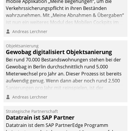
mobile Applikation „Meine Begehungen“, um die
sich dabei für den Betrieb
Verkehrssicherungspflicht in ihren Beständen
der Lösung über die SAP
wahrzunehmen. Mit „Meine Abnahmen & Übergaben“
Cloud Platform
ist nun ein weiteres Modul des Mobilen Cockpits im
entschieden - als erstes
Einsatz.
Andreas Lerchner
Unternehmen am
Wohnungsmarkt.
Objektsanierung
Gewobag digitalisiert Objektsanierung
Bei rund 70.000 Bestandswohnungen stehen bei der
Gewobag in Berlin durchschnittlich rund 5.000
Mieterwechsel pro Jahr an. Dieser Prozess ist bereits
aufwendig genug. Wenn dann aber noch rund 2.500
Sanierungen pro Jahr mit reinspielen, ist der
Betreuungs- und Organisationsaufwand immens. Im
Andreas Lerchner
Rahmen ihrer Digitalisierungsstrategie hat das
kommunale Wohnungsbauunternehmen daher
Strategische Partnerschaft
gemeinsam mit der Berliner Datatrain GmbH den
Datatrain ist SAP Partner
Teilprozess der Objektsanierung digitalisiert.
Datatrain ist dem SAP PartnerEdge Programm