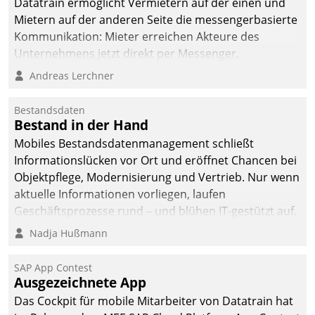
Datatrain ermöglicht Vermietern auf der einen und
Mietern auf der anderen Seite die messengerbasierte
Kommunikation: Mieter erreichen Akteure des
Unternehmens jetzt direkt per Messenger,
Mitarbeiter oder Dienstleister empfangen oder
Andreas Lerchner
versenden die Nachrichten via Cockpit.
Bestandsdaten
Bestand in der Hand
Mobiles Bestandsdatenmanagement schließt
Informationslücken vor Ort und eröffnet Chancen bei
Objektpflege, Modernisierung und Vertrieb. Nur wenn
aktuelle Informationen vorliegen, laufen
Geschäftsprozesse rund – und blühen IT-gestützt auf.
Nadja Hußmann
SAP App Contest
Ausgezeichnete App
Das Cockpit für mobile Mitarbeiter von Datatrain hat