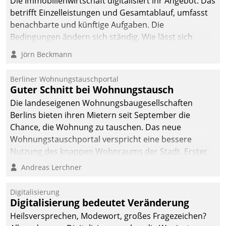
Die Immobilienwirtschaft digitalisiert ihr Angebot. Das
betrifft Einzelleistungen und Gesamtablauf, umfasst
benachbarte und künftige Aufgaben. Die
Bedingungen ändern sich ständig. Wie lässt sich
technisch die Kontrolle wahren und zugleich Freiraum
Jörn Beckmann
fürs Wachsen öffnen?
Berliner Wohnungstauschportal
Guter Schnitt bei Wohnungstausch
Die landeseigenen Wohnungsbaugesellschaften
Berlins bieten ihren Mietern seit September die
Chance, die Wohnung zu tauschen. Das neue
Wohnungstauschportal verspricht eine bessere
Nutzung des knappen Wohnraums der Stadt. Erster
Anwendungsfall für Datatrains Lösung API-Hub mit
Andreas Lerchner
Schnittstellen zu den ERP-Systemen der
Unternehmen.
Digitalisierung
Digitalisierung bedeutet Veränderung
Heilsversprechen, Modewort, großes Fragezeichen?