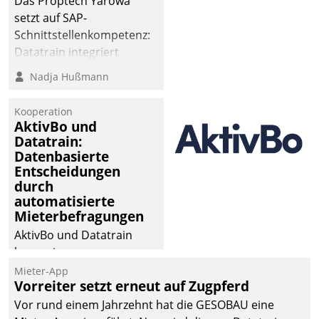
Das Proptech Yarowa
setzt auf SAP-
Schnittstellenkompetenz:
Datatrain integriert
Yarowas Portal zur
Nadja Hußmann
Vergabe und Verwaltung
von Aufträgen der
Kooperation
operativen
AktivBo und
Instandhaltung in die
Datatrain:
Datenbasierte
SAP-Systemlandschaft
Entscheidungen
deutscher
durch
Wohnungsunternehmen
automatisierte
– und beschleunigt damit
Mieterbefragungen
den Weg vom
AktivBo und Datatrain
Mieteranliegen zum
kooperieren –
Dienstleisterauftrag.
Immobilienunternehmen
Mieter-App
Vorreiter setzt erneut auf Zugpferd
profitieren: Die nahtlose
Integration der Lösungen
Vor rund einem Jahrzehnt hat die GESOBAU eine