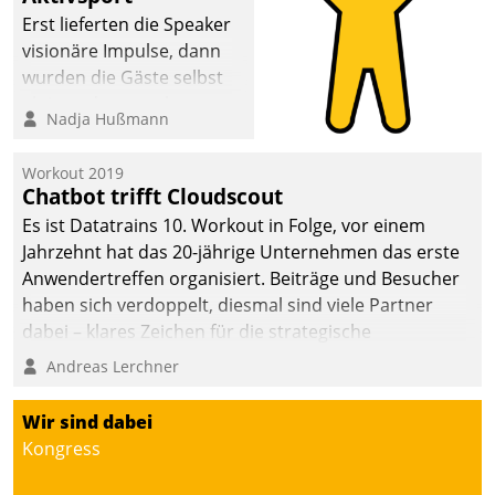
anspruchsvollen
Erst lieferten die Speaker
Aufgaben und
visionäre Impulse, dann
abnehmendem
wurden die Gäste selbst
Nachwuchs?
aktiv und sammelten
Nadja Hußmann
methodisch
Vernetzungsideen fürs
Workout 2019
Quartier. Dazwischen
Chatbot trifft Cloudscout
zeigte Datatrain, was es
Es ist Datatrains 10. Workout in Folge, vor einem
Neues zu bieten hat.
Jahrzehnt hat das 20-jährige Unternehmen das erste
Anwendertreffen organisiert. Beiträge und Besucher
haben sich verdoppelt, diesmal sind viele Partner
dabei – klares Zeichen für die strategische
Fokussierung auf den Kunden.
Andreas Lerchner
Wir sind dabei
Kongress