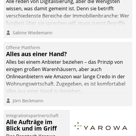
Alle reden von Digitalisierung, aber die Wenigsten
wissen, was damit gemeint ist. Denn sie betrifft
verschiedenste Bereiche der Immobilienbranche: Wer
fundiert über sie sprechen will, muss zuerst Begriffe
klären. Ein Aspekt ist die betriebliche Optimierung:
Sabine Wiedemann
Moderne Softwarelösungen ermöglichen große
Einsparungen durch optimierte und automatisierte
Offene Plattform
Prozesse. Doch man darf nicht zu viel erwarten: Allein
Alles aus einer Hand?
mit der Einführung einer neuen Software ist es nicht
Alles bei einem Anbieter beziehen – das Prinzip von
getan. Die Digitalisierung erfordert von Unternehmen
einigen großen Warenhäusern, aber auch
die Bereitschaft, sich zu überprüfen, zu hinterfragen
Onlineanbietern wie Amazon war lange Credo in der
und zu verändern.
Wohnungswirtschaft. Zugegeben, es ist komfortabel
alles aus einer Hand zu beziehen...
Jörn Beckmann
Integrationspartnerschaft
Alle Aufträge im
Blick und im Griff