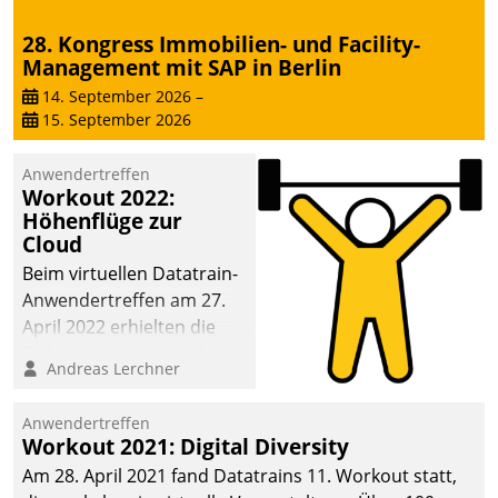
28. Kongress Immobilien- und Facility-
Management mit SAP in Berlin
14. September 2026
–
15. September 2026
Anwendertreffen
Workout 2022:
Höhenflüge zur
Cloud
Beim virtuellen Datatrain-
Anwendertreffen am 27.
April 2022 erhielten die
Teilnehmerinnen und
Andreas Lerchner
Teilnehmer kurzweilige
Einblicke in innovative
Anwendertreffen
Cloud-Strategien und -
Workout 2021: Digital Diversity
Lösungen mit hohem
Am 28. April 2021 fand Datatrains 11. Workout statt,
Zukunftspotenzial.