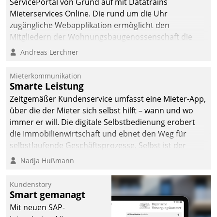
ServicePortal von Grund auf mit Datatrains
abgeben – rund um die
Mieterservices Online. Die rund um die Uhr
Uhr.
zugängliche Webapplikation ermöglicht den
Mitgliedern der Wohnungs­bau­genossenschaft die
Kontaktaufnahme per Smartphone, Tablet oder PC.
Andreas Lerchner
Mieterkommunikation
Smarte Leistung
Zeitgemäßer Kundenservice umfasst eine Mieter-App,
über die der Mieter sich selbst hilft – wann und wo
immer er will. Die digitale Selbstbedienung erobert
die Immobilienwirtschaft und ebnet den Weg für
selbstlaufende Geschäftsprozesse. Selbst ist der
Kunde und smart der Serviceanbieter.
Nadja Hußmann
Kundenstory
Smart gemanagt
Mit neuen SAP-