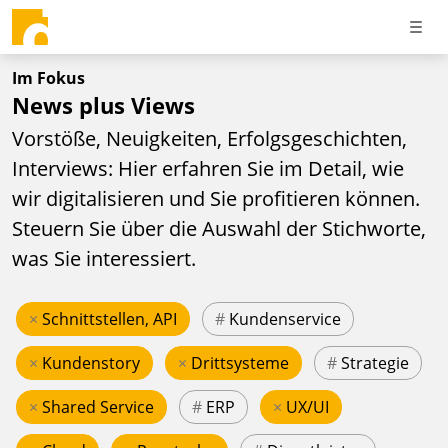
Im Fokus
News plus Views
Vorstöße, Neuigkeiten, Erfolgsgeschichten,
Interviews: Hier erfahren Sie im Detail, wie
wir digitalisieren und Sie profitieren können.
Steuern Sie über die Auswahl der Stichworte,
was Sie interessiert.
×
Schnittstellen, API
#
Kundenservice
×
Kundenstory
×
Drittsysteme
#
Strategie
×
Shared Service
#
ERP
×
UX/UI