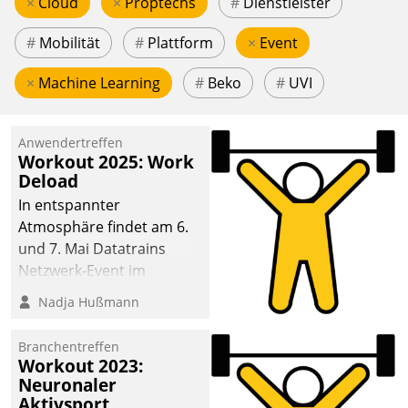
×
Cloud
×
Proptechs
#
Dienstleister
#
Mobilität
#
Plattform
×
Event
×
Machine Learning
#
Beko
#
UVI
Anwendertreffen
Workout 2025: Work
Deload
In entspannter
Atmosphäre findet am 6.
und 7. Mai Datatrains
Netzwerk-Event im
Kunden- und Partnerkreis
Nadja Hußmann
statt. Zentrale Frage: Wie
lassen sich
Branchentreffen
Mammutprojekte
Workout 2023:
meistern und Workloads
Neuronaler
Aktivsport
wuppen – bei zunehmend