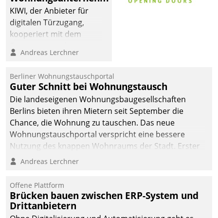
KIWI, der Anbieter für
digitalen Türzugang,
kooperiert mit dem
Beratungs- und
Andreas Lerchner
Softwareentwicklungshaus
Datatrain.
Berliner Wohnungstauschportal
Guter Schnitt bei Wohnungstausch
Die landeseigenen Wohnungsbaugesellschaften
Berlins bieten ihren Mietern seit September die
Chance, die Wohnung zu tauschen. Das neue
Wohnungstauschportal verspricht eine bessere
Nutzung des knappen Wohnraums der Stadt. Erster
Anwendungsfall für Datatrains Lösung API-Hub mit
Andreas Lerchner
Schnittstellen zu den ERP-Systemen der
Unternehmen.
Offene Plattform
Brücken bauen zwischen ERP-System und
Drittanbietern