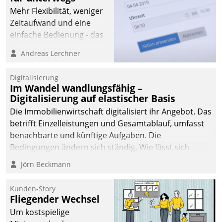
Mehr Flexibilität, weniger
Zeitaufwand und eine
einfache Bedienung - das
verspricht das aktuelle
Andreas Lerchner
Cockpit für mobile
Mitarbeiter von
Digitalisierung
Datatrain. Die meravis
Im Wandel wandlungsfähig –
Wohnungsbau- und
Digitalisierung auf elastischer Basis
Immobilien GmbH hat
Die Immobilienwirtschaft digitalisiert ihr Angebot. Das
sich dabei für den Betrieb
betrifft Einzelleistungen und Gesamtablauf, umfasst
der Lösung über die SAP
benachbarte und künftige Aufgaben. Die
Cloud Platform
Bedingungen ändern sich ständig. Wie lässt sich
entschieden - als erstes
technisch die Kontrolle wahren und zugleich Freiraum
Jörn Beckmann
Unternehmen am
fürs Wachsen öffnen?
Wohnungsmarkt.
Kunden-Story
Fliegender Wechsel
Um kostspielige