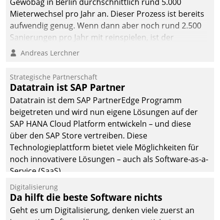
Gewobag in Berlin durchschnittlich rund 5.000
Mieterwechsel pro Jahr an. Dieser Prozess ist bereits
aufwendig genug. Wenn dann aber noch rund 2.500
Sanierungen pro Jahr mit reinspielen, ist der
Betreuungs- und Organisationsaufwand immens. Im
Andreas Lerchner
Rahmen ihrer Digitalisierungsstrategie hat das
kommunale Wohnungsbauunternehmen daher
Strategische Partnerschaft
gemeinsam mit der Berliner Datatrain GmbH den
Datatrain ist SAP Partner
Teilprozess der Objektsanierung digitalisiert.
Datatrain ist dem SAP PartnerEdge Programm
beigetreten und wird nun eigene Lösungen auf der
SAP HANA Cloud Platform entwickeln – und diese
über den SAP Store vertreiben. Diese
Technologieplattform bietet viele Möglichkeiten für
noch innovativere Lösungen – auch als Software-as-a-
Service (SaaS).
Digitalisierung
Da hilft die beste Software nichts
Geht es um Digitalisierung, denken viele zuerst an