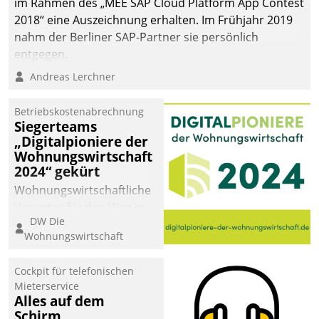
im Rahmen des „MEE SAP Cloud Platform App Contest
2018“ eine Auszeichnung erhalten. Im Frühjahr 2019
nahm der Berliner SAP-Partner sie persönlich
entgegen.
Andreas Lerchner
Betriebskostenabrechnung
Siegerteams
„Digitalpioniere der
Wohnungswirtschaft
2024“ gekürt
Wohnungswirtschaftliche
Vorreiter für den Weg in
DW Die
eine digitale Zukunft zu
Wohnungswirtschaft
finden, ist das Ziel des
Awards „Digitalpioniere
Cockpit für telefonischen
der
Mieterservice
Wohnungswirtschaft“.
Alles auf dem
Bewerben können sich
Schirm