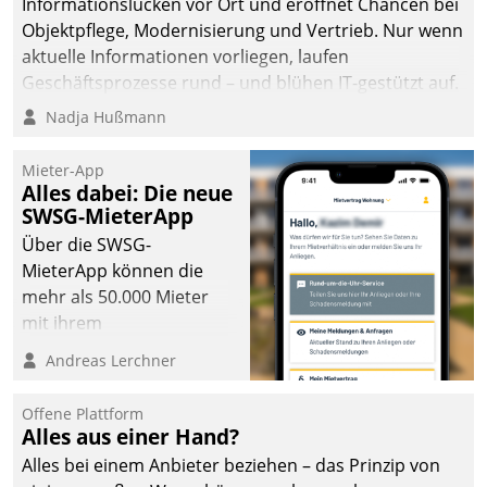
Informationslücken vor Ort und eröffnet Chancen bei
die Bereitschaft, sich zu überprüfen, zu hinterfragen
Objektpflege, Modernisierung und Vertrieb. Nur wenn
und zu verändern.
aktuelle Informationen vorliegen, laufen
Geschäftsprozesse rund – und blühen IT-gestützt auf.
Nadja Hußmann
Mieter-App
Alles dabei: Die neue
SWSG-MieterApp
Über die SWSG-
MieterApp können die
mehr als 50.000 Mieter
mit ihrem
Wohnungsunternehmen
Andreas Lerchner
kommunizieren, auf dem
Laufenden bleiben, Daten
Offene Plattform
einsehen und ändern
Alles aus einer Hand?
oder
Alles bei einem Anbieter beziehen – das Prinzip von
Schadensmeldungen