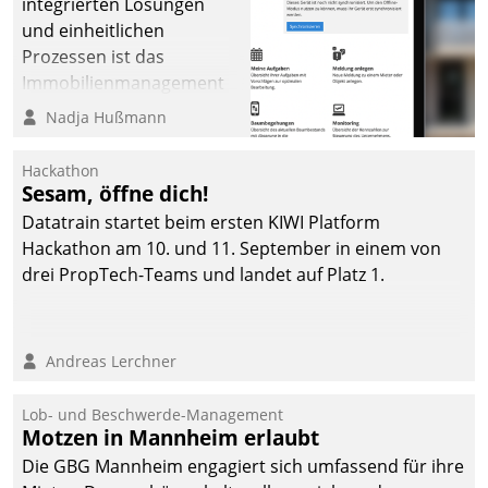
integrierten Lösungen
und einheitlichen
Prozessen ist das
Immobilienmanagement
der Bayerischen
Nadja Hußmann
Versorgungskammer im
Ressort Kapitalanlage für
Hackathon
künftige Aufgaben und
Sesam, öffne dich!
Herausforderungen
Datatrain startet beim ersten KIWI Platform
gerüstet.
Hackathon am 10. und 11. September in einem von
drei PropTech-Teams und landet auf Platz 1.
Andreas Lerchner
Lob- und Beschwerde-Management
Motzen in Mannheim erlaubt
Die GBG Mannheim engagiert sich umfassend für ihre