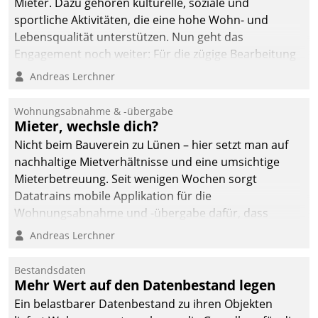
Mieter. Dazu gehören kulturelle, soziale und
sportliche Aktivitäten, die eine hohe Wohn- und
Lebensqualität unterstützen. Nun geht das
Engagement noch weiter: Für die zügige Bearbeitung
von Beschwerden – oder Lob – richtet das
Andreas Lerchner
Unternehmen mit Datatrains Applikation fürs Lob-
und Beschwerde-Management einen eigenen Kanal
Wohnungsabnahme & -übergabe
ein.
Mieter, wechsle dich?
Nicht beim Bauverein zu Lünen – hier setzt man auf
nachhaltige Mietverhältnisse und eine umsichtige
Mieterbetreuung. Seit wenigen Wochen sorgt
Datatrains mobile Applikation für die
Wohnungsabnahme und -übergabe dafür, dass
Mieter wohlgeordnet kommen und, so es sein muss,
Andreas Lerchner
gehen können.
Bestandsdaten
Mehr Wert auf den Datenbestand legen
Ein belastbarer Datenbestand zu ihren Objekten