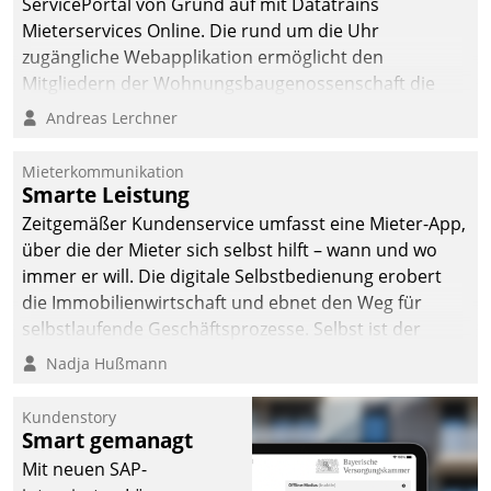
ServicePortal von Grund auf mit Datatrains
Mieterservices Online. Die rund um die Uhr
zugängliche Webapplikation ermöglicht den
Mitgliedern der Wohnungs­bau­genossenschaft die
Kontaktaufnahme per Smartphone, Tablet oder PC.
Andreas Lerchner
Mieterkommunikation
Smarte Leistung
Zeitgemäßer Kundenservice umfasst eine Mieter-App,
über die der Mieter sich selbst hilft – wann und wo
immer er will. Die digitale Selbstbedienung erobert
die Immobilienwirtschaft und ebnet den Weg für
selbstlaufende Geschäftsprozesse. Selbst ist der
Kunde und smart der Serviceanbieter.
Nadja Hußmann
Kundenstory
Smart gemanagt
Mit neuen SAP-