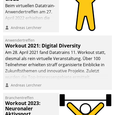
anspruchsvollen
Beim virtuellen Datatrain-
Aufgaben und
Anwendertreffen am 27.
abnehmendem
April 2022 erhielten die
Nachwuchs?
Teilnehmerinnen und
Andreas Lerchner
Teilnehmer kurzweilige
Einblicke in innovative
Anwendertreffen
Cloud-Strategien und -
Workout 2021: Digital Diversity
Lösungen mit hohem
Am 28. April 2021 fand Datatrains 11. Workout statt,
Zukunftspotenzial.
diesmal als rein virtuelle Veranstaltung. Über 100
Teilnehmer erhielten straff organisierte Einblicke in
Zukunftsthemen und innovative Projekte. Zuletzt
wurden die Top-Interessengebiete ermittelt.
Andreas Lerchner
Branchentreffen
Workout 2023:
Neuronaler
Aktivsport