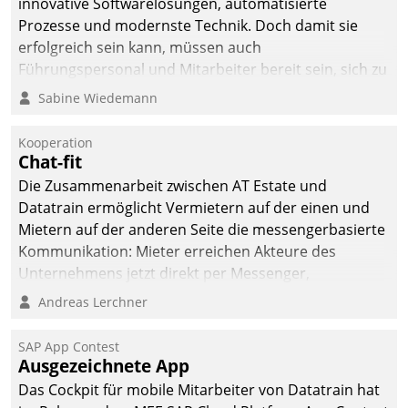
innovative Softwarelösungen, automatisierte
Prozesse und modernste Technik. Doch damit sie
erfolgreich sein kann, müssen auch
Führungspersonal und Mitarbeiter bereit sein, sich zu
verändern und anzupassen, sonst werden sie an ihr
Sabine Wiedemann
scheitern.
Kooperation
Chat-fit
Die Zusammenarbeit zwischen AT Estate und
Datatrain ermöglicht Vermietern auf der einen und
Mietern auf der anderen Seite die messengerbasierte
Kommunikation: Mieter erreichen Akteure des
Unternehmens jetzt direkt per Messenger,
Mitarbeiter oder Dienstleister empfangen oder
Andreas Lerchner
versenden die Nachrichten via Cockpit.
SAP App Contest
Ausgezeichnete App
Das Cockpit für mobile Mitarbeiter von Datatrain hat