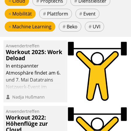
×
Cloud
#
Proptechs
#
Dienstleister
×
Mobilität
#
Plattform
#
Event
×
Machine Learning
#
Beko
#
UVI
Anwendertreffen
Workout 2025: Work
Deload
In entspannter
Atmosphäre findet am 6.
und 7. Mai Datatrains
Netzwerk-Event im
Kunden- und Partnerkreis
Nadja Hußmann
statt. Zentrale Frage: Wie
lassen sich
Anwendertreffen
Mammutprojekte
Workout 2022:
meistern und Workloads
Höhenflüge zur
Cloud
wuppen – bei zunehmend