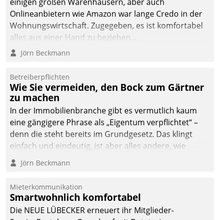
einigen großen Warenhäusern, aber auch
abgeben – rund um die
Onlineanbietern wie Amazon war lange Credo in der
Uhr.
Wohnungswirtschaft. Zugegeben, es ist komfortabel
alles aus einer Hand zu beziehen...
Jörn Beckmann
Betreiberpflichten
Wie Sie vermeiden, den Bock zum Gärtner
zu machen
In der Immobilienbranche gibt es vermutlich kaum
eine gängigere Phrase als „Eigentum verpflichtet“ –
denn die steht bereits im Grundgesetz. Das klingt
einfach und eindeutig, ist aber alles andere, wie
Branchenbeschäftigte wissen. Denn mit der
Jörn Beckmann
Verantwortung folgen Verpflichtungen.
Mieterkommunikation
Smartwohnlich komfortabel
Die NEUE LÜBECKER erneuert ihr Mitglieder-