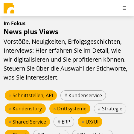
Im Fokus
News plus Views
Vorstöße, Neuigkeiten, Erfolgsgeschichten,
Interviews: Hier erfahren Sie im Detail, wie
wir digitalisieren und Sie profitieren können.
Steuern Sie über die Auswahl der Stichworte,
was Sie interessiert.
×
Schnittstellen, API
#
Kundenservice
×
Kundenstory
×
Drittsysteme
#
Strategie
×
Shared Service
#
ERP
×
UX/UI