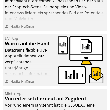
Immobilienunternehmen zu passenden Partnern aus
der Proptech-Szene. Fallbeispiele und Video-
Interviews liefern ein sprechendes Bild der Potenziale
und Fähigkeiten.
Nadja Hußmann
UVI-App
Warm auf die Hand
Datatrains flexible UVI-
App stellt die seit 2022
verpflichtende
unterjährige
Verbrauchsinformation
schnell, zuverlässig und
Nadja Hußmann
leicht bekömmlich bereit:
Die monatlichen
Mieter-App
Mitteilungen zum
Vorreiter setzt erneut auf Zugpferd
Heizungs- und
Vor rund einem Jahrzehnt hat die GESOBAU eine
Wasserverbrauch gehen