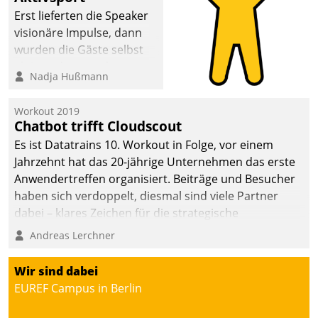
Erst lieferten die Speaker
visionäre Impulse, dann
wurden die Gäste selbst
aktiv und sammelten
Nadja Hußmann
methodisch
Vernetzungsideen fürs
Workout 2019
Quartier. Dazwischen
Chatbot trifft Cloudscout
zeigte Datatrain, was es
Es ist Datatrains 10. Workout in Folge, vor einem
Neues zu bieten hat.
Jahrzehnt hat das 20-jährige Unternehmen das erste
Anwendertreffen organisiert. Beiträge und Besucher
haben sich verdoppelt, diesmal sind viele Partner
dabei – klares Zeichen für die strategische
Fokussierung auf den Kunden.
Andreas Lerchner
Wir sind dabei
EUREF Campus in Berlin