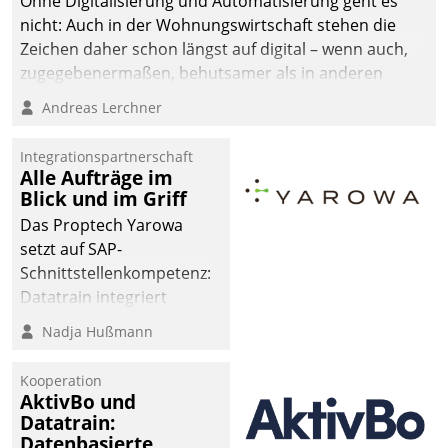
Ohne Digitalisierung und Automatisierung geht es
nicht: Auch in der Wohnungswirtschaft stehen die
Zeichen daher schon längst auf digital – wenn auch,
zugegebenermaßen, behutsamer als in anderen
Branchen.
Andreas Lerchner
Integrationspartnerschaft
Alle Aufträge im
Blick und im Griff
Das Proptech Yarowa
setzt auf SAP-
Schnittstellenkompetenz:
Datatrain integriert
Yarowas Portal zur
Nadja Hußmann
Vergabe und Verwaltung
von Aufträgen der
Kooperation
operativen
AktivBo und
Instandhaltung in die
Datatrain:
Datenbasierte
SAP-Systemlandschaft