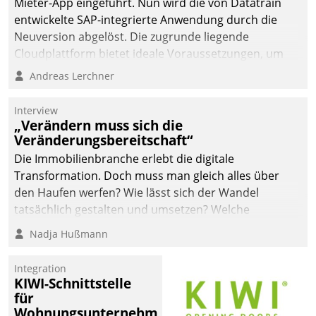
Mieter-App eingeführt. Nun wird die von Datatrain
automatisiert, vollständig
entwickelte SAP-integrierte Anwendung durch die
und auf Wunsch über
Neuversion abgelöst. Die zugrunde liegende
mehrere zuvor
Cloudplattform bietet ideale Voraussetzungen, um
festgelegte
die Funktionalität der App zu erweitern und weitere
Andreas Lerchner
Kommunikationswege bei
innovative Apps, auch von Drittanbietern, in SAP zu
den Empfängern ein.
integrieren.
Interview
„Verändern muss sich die
Veränderungsbereitschaft“
Die Immobilienbranche erlebt die digitale
Transformation. Doch muss man gleich alles über
den Haufen werfen? Wie lässt sich der Wandel
tatsächlich gestalten und umsetzen? Welche
Argumente zählen wirklich?
Nadja Hußmann
Integration
KIWI-Schnittstelle
für
Wohnungsunternehmen