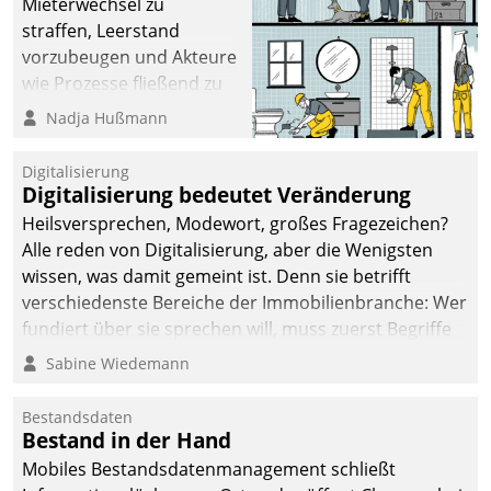
Mieterwechsel zu
straffen, Leerstand
vorzubeugen und Akteure
wie Prozesse fließend zu
vernetzen, nutzt die
Nadja Hußmann
Berliner Gewobag seit
Jahresbeginn eine
Digitalisierung
Überblick, Einsicht und
Digitalisierung bedeutet Veränderung
Eingriff bietende Lösung.
Heilsversprechen, Modewort, großes Fragezeichen?
Zur Entwicklung setzte
Alle reden von Digitalisierung, aber die Wenigsten
man auf
wissen, was damit gemeint ist. Denn sie betrifft
Cloudtechnologie,
verschiedenste Bereiche der Immobilienbranche: Wer
bewährte und Startup-
fundiert über sie sprechen will, muss zuerst Begriffe
Partner sowie erstmals
klären. Ein Aspekt ist die betriebliche Optimierung:
Sabine Wiedemann
agile Projektmethoden.
Moderne Softwarelösungen ermöglichen große
Einsparungen durch optimierte und automatisierte
Bestandsdaten
Prozesse. Doch man darf nicht zu viel erwarten: Allein
Bestand in der Hand
mit der Einführung einer neuen Software ist es nicht
Mobiles Bestandsdatenmanagement schließt
getan. Die Digitalisierung erfordert von Unternehmen