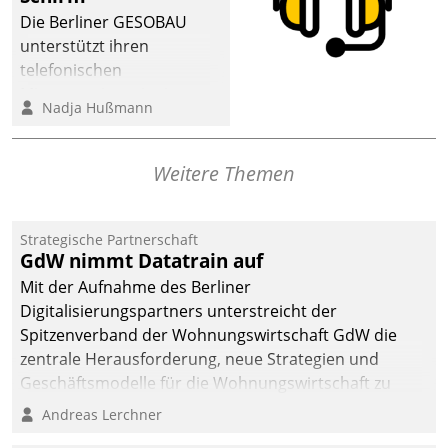
dafür ein Team
Die Berliner GESOBAU
bestehend aus
unterstützt ihren
Wohnungsunternehmen
telefonischen
und PropTech.
Mieterservice mit einem
Nadja Hußmann
digitalen Cockpit, das
situationsbezogen
passende Fragen und
Weitere Themen
Schlagworte auswirft.
Eine intuitive
Dialogführung ermöglicht
Strategische Partnerschaft
GdW nimmt Datatrain auf
dem externen
Serviceteam, Anrufe von
Mit der Aufnahme des Berliner
Mietenden zügiger und
Digitalisierungspartners unterstreicht der
effizienter zu bearbeiten.
Spitzenverband der Wohnungswirtschaft GdW die
zentrale Herausforderung, neue Strategien und
Geschäftsmodelle für die Wohnungswirtschaft zu
entwickeln.
Andreas Lerchner