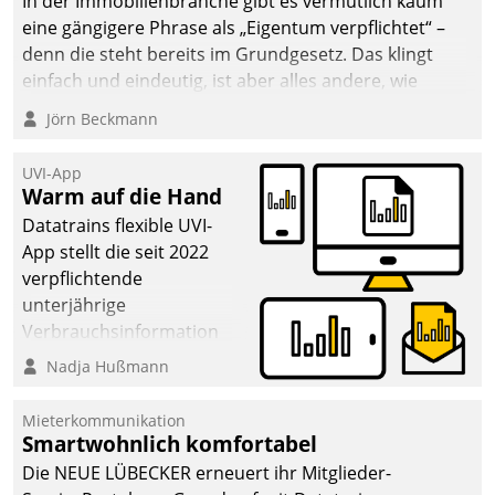
In der Immobilienbranche gibt es vermutlich kaum
eine gängigere Phrase als „Eigentum verpflichtet“ –
denn die steht bereits im Grundgesetz. Das klingt
einfach und eindeutig, ist aber alles andere, wie
Branchenbeschäftigte wissen. Denn mit der
Jörn Beckmann
Verantwortung folgen Verpflichtungen.
UVI-App
Warm auf die Hand
Datatrains flexible UVI-
App stellt die seit 2022
verpflichtende
unterjährige
Verbrauchsinformation
schnell, zuverlässig und
Nadja Hußmann
leicht bekömmlich bereit:
Die monatlichen
Mieterkommunikation
Mitteilungen zum
Smartwohnlich komfortabel
Heizungs- und
Die NEUE LÜBECKER erneuert ihr Mitglieder-
Wasserverbrauch gehen