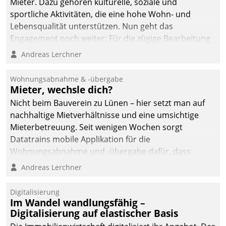
Mieter. Dazu gehören kulturelle, soziale und
sportliche Aktivitäten, die eine hohe Wohn- und
Lebensqualität unterstützen. Nun geht das
Engagement noch weiter: Für die zügige Bearbeitung
von Beschwerden – oder Lob – richtet das
Andreas Lerchner
Unternehmen mit Datatrains Applikation fürs Lob-
und Beschwerde-Management einen eigenen Kanal
Wohnungsabnahme & -übergabe
ein.
Mieter, wechsle dich?
Nicht beim Bauverein zu Lünen – hier setzt man auf
nachhaltige Mietverhältnisse und eine umsichtige
Mieterbetreuung. Seit wenigen Wochen sorgt
Datatrains mobile Applikation für die
Wohnungsabnahme und -übergabe dafür, dass
Mieter wohlgeordnet kommen und, so es sein muss,
Andreas Lerchner
gehen können.
Digitalisierung
Im Wandel wandlungsfähig –
Digitalisierung auf elastischer Basis