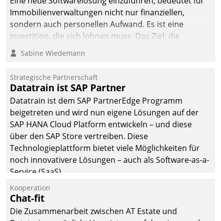
Eine neue Softwarelösung einzuführen, bedeutet für
Immobilienverwaltungen nicht nur finanziellen,
sondern auch personellen Aufwand. Es ist eine
Investition, die sich lohnen muss. Das Ziel: die
nachhaltige Optimierung der Geschäftsabläufe. Damit
Sabine Wiedemann
dieses Ziel erreicht wird, sollten einige Grundregeln
befolgt werden.
Strategische Partnerschaft
Datatrain ist SAP Partner
Datatrain ist dem SAP PartnerEdge Programm
beigetreten und wird nun eigene Lösungen auf der
SAP HANA Cloud Platform entwickeln – und diese
über den SAP Store vertreiben. Diese
Technologieplattform bietet viele Möglichkeiten für
noch innovativere Lösungen – auch als Software-as-a-
Service (SaaS).
Kooperation
Chat-fit
Die Zusammenarbeit zwischen AT Estate und