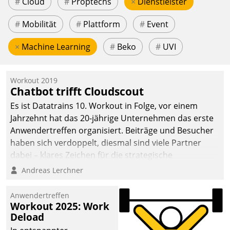
#
Cloud
#
Proptechs
×
Dienstleister
#
Mobilität
#
Plattform
#
Event
×
Machine Learning
#
Beko
#
UVI
Workout 2019
Chatbot trifft Cloudscout
Es ist Datatrains 10. Workout in Folge, vor einem
Jahrzehnt hat das 20-jährige Unternehmen das erste
Anwendertreffen organisiert. Beiträge und Besucher
haben sich verdoppelt, diesmal sind viele Partner
dabei – klares Zeichen für die strategische
Fokussierung auf den Kunden.
Andreas Lerchner
Anwendertreffen
Workout 2025: Work
Deload