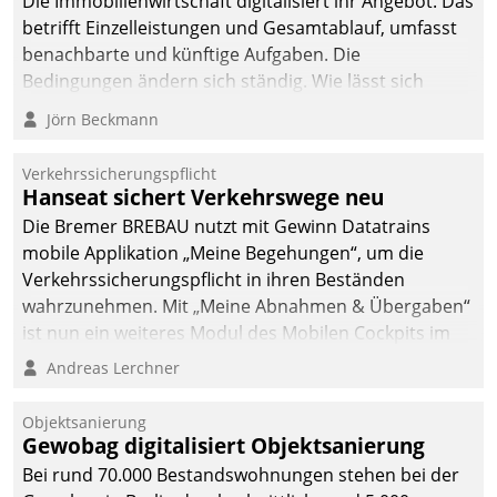
Die Immobilienwirtschaft digitalisiert ihr Angebot. Das
betrifft Einzelleistungen und Gesamtablauf, umfasst
benachbarte und künftige Aufgaben. Die
Bedingungen ändern sich ständig. Wie lässt sich
technisch die Kontrolle wahren und zugleich Freiraum
Jörn Beckmann
fürs Wachsen öffnen?
Verkehrssicherungspflicht
Hanseat sichert Verkehrswege neu
Die Bremer BREBAU nutzt mit Gewinn Datatrains
mobile Applikation „Meine Begehungen“, um die
Verkehrssicherungspflicht in ihren Beständen
wahrzunehmen. Mit „Meine Abnahmen & Übergaben“
ist nun ein weiteres Modul des Mobilen Cockpits im
Einsatz.
Andreas Lerchner
Objektsanierung
Gewobag digitalisiert Objektsanierung
Bei rund 70.000 Bestandswohnungen stehen bei der