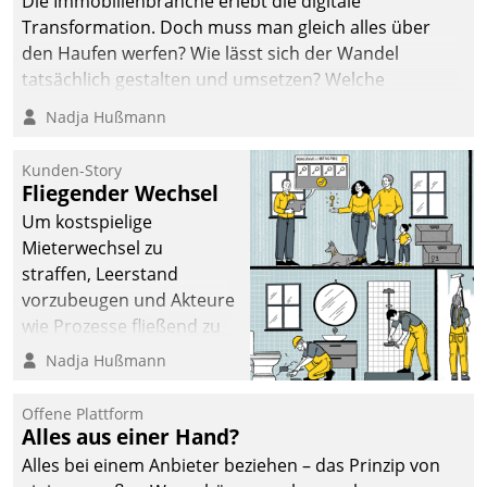
Die Immobilienbranche erlebt die digitale
Transformation. Doch muss man gleich alles über
den Haufen werfen? Wie lässt sich der Wandel
tatsächlich gestalten und umsetzen? Welche
Argumente zählen wirklich?
Nadja Hußmann
Kunden-Story
Fliegender Wechsel
Um kostspielige
Mieterwechsel zu
straffen, Leerstand
vorzubeugen und Akteure
wie Prozesse fließend zu
vernetzen, nutzt die
Nadja Hußmann
Berliner Gewobag seit
Jahresbeginn eine
Offene Plattform
Überblick, Einsicht und
Alles aus einer Hand?
Eingriff bietende Lösung.
Alles bei einem Anbieter beziehen – das Prinzip von
Zur Entwicklung setzte