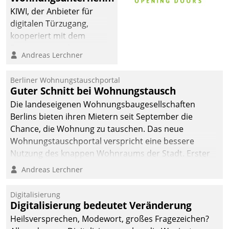
sich dabei für den Betrieb
KIWI, der Anbieter für
der Lösung über die SAP
digitalen Türzugang,
Cloud Platform
kooperiert mit dem
entschieden - als erstes
Beratungs- und
Andreas Lerchner
Unternehmen am
Softwareentwicklungshaus
Wohnungsmarkt.
Datatrain.
Berliner Wohnungstauschportal
Guter Schnitt bei Wohnungstausch
Die landeseigenen Wohnungsbaugesellschaften
Berlins bieten ihren Mietern seit September die
Chance, die Wohnung zu tauschen. Das neue
Wohnungstauschportal verspricht eine bessere
Nutzung des knappen Wohnraums der Stadt. Erster
Anwendungsfall für Datatrains Lösung API-Hub mit
Andreas Lerchner
Schnittstellen zu den ERP-Systemen der
Unternehmen.
Digitalisierung
Digitalisierung bedeutet Veränderung
Heilsversprechen, Modewort, großes Fragezeichen?