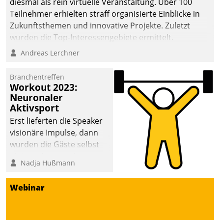
diesmal als rein virtuelle Veranstaltung. Über 100
Teilnehmer erhielten straff organisierte Einblicke in
Zukunftsthemen und innovative Projekte. Zuletzt
wurden die Top-Interessengebiete ermittelt.
Andreas Lerchner
Branchentreffen
Workout 2023:
Neuronaler
Aktivsport
Erst lieferten die Speaker
visionäre Impulse, dann
wurden die Gäste selbst
aktiv und sammelten
Nadja Hußmann
methodisch
Vernetzungsideen fürs
Webinar
Quartier. Dazwischen
zeigte Datatrain, was es
Neues zu bieten hat.