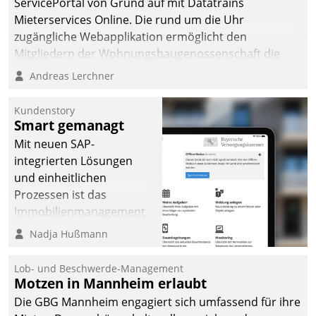
ServicePortal von Grund auf mit Datatrains
automatisiert, vollständig
Mieterservices Online. Die rund um die Uhr
und auf Wunsch über
zugängliche Webapplikation ermöglicht den
mehrere zuvor
Mitgliedern der Wohnungs­bau­genossenschaft die
festgelegte
Kontaktaufnahme per Smartphone, Tablet oder PC.
Andreas Lerchner
Kommunikationswege bei
den Empfängern ein.
Kundenstory
Smart gemanagt
Mit neuen SAP-
integrierten Lösungen
und einheitlichen
Prozessen ist das
Immobilienmanagement
der Bayerischen
Nadja Hußmann
Versorgungskammer im
Ressort Kapitalanlage für
Lob- und Beschwerde-Management
künftige Aufgaben und
Motzen in Mannheim erlaubt
Herausforderungen
Die GBG Mannheim engagiert sich umfassend für ihre
gerüstet.