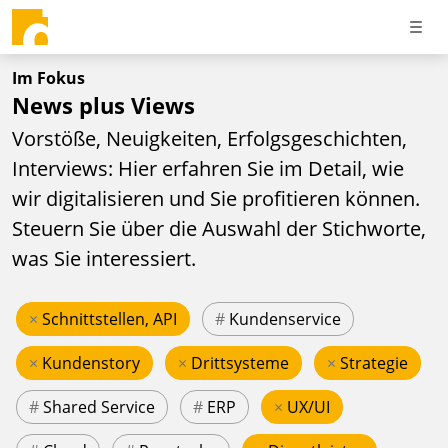
Im Fokus
News plus Views
Vorstöße, Neuigkeiten, Erfolgsgeschichten,
Interviews: Hier erfahren Sie im Detail, wie
wir digitalisieren und Sie profitieren können.
Steuern Sie über die Auswahl der Stichworte,
was Sie interessiert.
×
Schnittstellen, API
#
Kundenservice
×
Kundenstory
×
Drittsysteme
×
Strategie
#
Shared Service
#
ERP
×
UX/UI