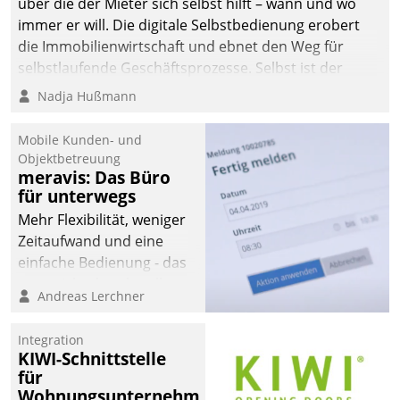
über die der Mieter sich selbst hilft – wann und wo
immer er will. Die digitale Selbstbedienung erobert
die Immobilienwirtschaft und ebnet den Weg für
selbstlaufende Geschäftsprozesse. Selbst ist der
Kunde und smart der Serviceanbieter.
Nadja Hußmann
Mobile Kunden- und
Objektbetreuung
meravis: Das Büro
für unterwegs
Mehr Flexibilität, weniger
Zeitaufwand und eine
einfache Bedienung - das
verspricht das aktuelle
Andreas Lerchner
Cockpit für mobile
Mitarbeiter von
Integration
Datatrain. Die meravis
KIWI-Schnittstelle
Wohnungsbau- und
für
Immobilien GmbH hat
Wohnungsunternehmen