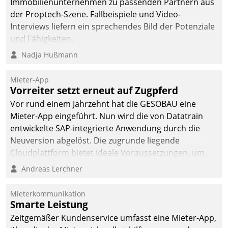
Immobilienunternehmen zu passenden Partnern aus
deutscher
der Proptech-Szene. Fallbeispiele und Video-
Wohnungsunternehmen
Interviews liefern ein sprechendes Bild der Potenziale
– und beschleunigt damit
und Fähigkeiten.
den Weg vom
Nadja Hußmann
Mieteranliegen zum
Dienstleisterauftrag.
Mieter-App
Vorreiter setzt erneut auf Zugpferd
Vor rund einem Jahrzehnt hat die GESOBAU eine
Mieter-App eingeführt. Nun wird die von Datatrain
entwickelte SAP-integrierte Anwendung durch die
Neuversion abgelöst. Die zugrunde liegende
Cloudplattform bietet ideale Voraussetzungen, um
die Funktionalität der App zu erweitern und weitere
Andreas Lerchner
innovative Apps, auch von Drittanbietern, in SAP zu
integrieren.
Mieterkommunikation
Smarte Leistung
Zeitgemäßer Kundenservice umfasst eine Mieter-App,