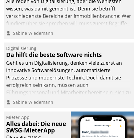
Alle reden von Digitalisierung, aber die Wenigsten
wissen, was damit gemeint ist. Denn sie betrifft
verschiedenste Bereiche der Immobilienbranche: Wer
fundiert über sie sprechen will, muss zuerst Begriffe
klären. Ein Aspekt ist die betriebliche Optimierung:
Sabine Wiedemann
Moderne Softwarelösungen ermöglichen große
Einsparungen durch optimierte und automatisierte
Digitalisierung
Prozesse. Doch man darf nicht zu viel erwarten: Allein
Da hilft die beste Software nichts
mit der Einführung einer neuen Software ist es nicht
Geht es um Digitalisierung, denken viele zuerst an
getan. Die Digitalisierung erfordert von Unternehmen
innovative Softwarelösungen, automatisierte
die Bereitschaft, sich zu überprüfen, zu hinterfragen
Prozesse und modernste Technik. Doch damit sie
und zu verändern.
erfolgreich sein kann, müssen auch
Führungspersonal und Mitarbeiter bereit sein, sich zu
verändern und anzupassen, sonst werden sie an ihr
Sabine Wiedemann
scheitern.
Mieter-App
Alles dabei: Die neue
SWSG-MieterApp