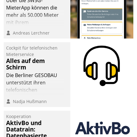
Über die SWSG-
MieterApp können die
mehr als 50.000 Mieter
mit ihrem
Wohnungsunternehmen
Andreas Lerchner
kommunizieren, auf dem
Laufenden bleiben, Daten
Cockpit für telefonischen
einsehen und ändern
Mieterservice
oder
Alles auf dem
Schirm
Schadensmeldungen
abgeben – rund um die
Die Berliner GESOBAU
Uhr.
unterstützt ihren
telefonischen
Mieterservice mit einem
Nadja Hußmann
digitalen Cockpit, das
situationsbezogen
Kooperation
passende Fragen und
AktivBo und
Schlagworte auswirft.
Datatrain:
Eine intuitive
Datenbasierte