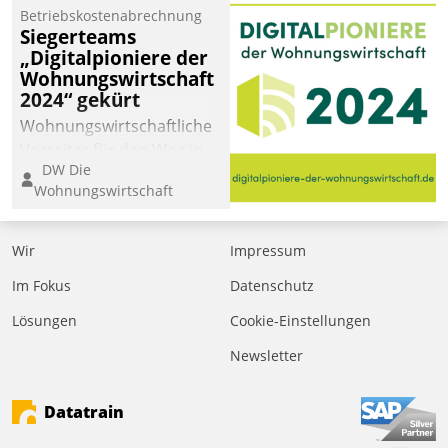
Betriebskostenabrechnung
Siegerteams
„Digitalpioniere der
Wohnungswirtschaft
2024“ gekürt
Wohnungswirtschaftliche
Vorreiter für den Weg in
DW Die
eine digitale Zukunft zu
Wohnungswirtschaft
finden, ist das Ziel des
Awards „Digitalpioniere
der
Wir
Impressum
Wohnungswirtschaft“.
Im Fokus
Datenschutz
Bewerben können sich
dafür ein Team
Lösungen
Cookie-Einstellungen
bestehend aus
Newsletter
Wohnungsunternehmen
und PropTech.
Datatrain