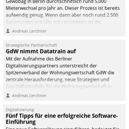
Gewobag in Berlin durchschnittlich rund 5.000
Mieterwechsel pro Jahr an. Dieser Prozess ist bereits
aufwendig genug. Wenn dann aber noch rund 2.500
Sanierungen pro Jahr mit reinspielen, ist der
Betreuungs- und Organisationsaufwand immens. Im
Andreas Lerchner
Rahmen ihrer Digitalisierungsstrategie hat das
kommunale Wohnungsbauunternehmen daher
Strategische Partnerschaft
gemeinsam mit der Berliner Datatrain GmbH den
GdW nimmt Datatrain auf
Teilprozess der Objektsanierung digitalisiert.
Mit der Aufnahme des Berliner
Digitalisierungspartners unterstreicht der
Spitzenverband der Wohnungswirtschaft GdW die
zentrale Herausforderung, neue Strategien und
Geschäftsmodelle für die Wohnungswirtschaft zu
entwickeln.
Andreas Lerchner
Digitalisierung
Fünf Tipps für eine erfolgreiche Software-
Einführung