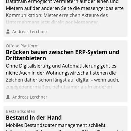
Datatrain ermöglicht Vermietern auf der einen und
Mietern auf der anderen Seite die messengerbasierte
Kommunikation: Mieter erreichen Akteure des
Unternehmens jetzt direkt per Messenger,
Mitarbeiter oder Dienstleister empfangen oder
Andreas Lerchner
versenden die Nachrichten via Cockpit.
Offene Plattform
Brücken bauen zwischen ERP-System und
Drittanbietern
Ohne Digitalisierung und Automatisierung geht es
nicht: Auch in der Wohnungswirtschaft stehen die
Zeichen daher schon längst auf digital – wenn auch,
zugegebenermaßen, behutsamer als in anderen
Branchen.
Andreas Lerchner
Bestandsdaten
Bestand in der Hand
Mobiles Bestandsdatenmanagement schließt