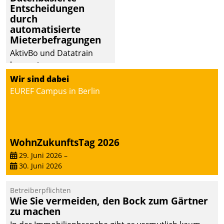
Entscheidungen
Dialogführung ermöglicht
durch
dem externen
automatisierte
Serviceteam, Anrufe von
Mieterbefragungen
Mietenden zügiger und
AktivBo und Datatrain
effizienter zu bearbeiten.
kooperieren –
Immobilienunternehmen
Wir sind dabei
profitieren: Die nahtlose
EUREF Campus in Berlin
Integration der Lösungen
von AktivBo und
Datatrain ermöglicht
automatisiert ausgelöste,
WohnZukunftsTag 2026
zielgerichtete
29. Juni 2026
–
Mieterbefragungen – eine
30. Juni 2026
starke Grundlage für
intelligente,
Betreiberpflichten
datengestützte
Wie Sie vermeiden, den Bock zum Gärtner
Entscheidungen.
zu machen