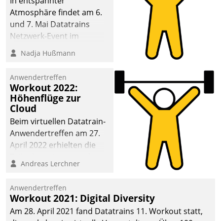
In entspannter
Atmosphäre findet am 6.
und 7. Mai Datatrains
Netzwerk-Event im
Kunden- und Partnerkreis
Nadja Hußmann
statt. Zentrale Frage: Wie
lassen sich
Anwendertreffen
Mammutprojekte
Workout 2022:
meistern und Workloads
Höhenflüge zur
Cloud
wuppen – bei zunehmend
anspruchsvollen
Beim virtuellen Datatrain-
Aufgaben und
Anwendertreffen am 27.
abnehmendem
April 2022 erhielten die
Nachwuchs?
Teilnehmerinnen und
Andreas Lerchner
Teilnehmer kurzweilige
Einblicke in innovative
Anwendertreffen
Cloud-Strategien und -
Workout 2021: Digital Diversity
Lösungen mit hohem
Am 28. April 2021 fand Datatrains 11. Workout statt,
Zukunftspotenzial.