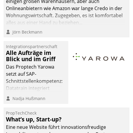
einigen großen Warenhäusern, aber auch
man auf
Onlineanbietern wie Amazon war lange Credo in der
Cloudtechnologie,
Wohnungswirtschaft. Zugegeben, es ist komfortabel
bewährte und Startup-
alles aus einer Hand zu beziehen...
Partner sowie erstmals
Jörn Beckmann
agile Projektmethoden.
Integrationspartnerschaft
Alle Aufträge im
Blick und im Griff
Das Proptech Yarowa
setzt auf SAP-
Schnittstellenkompetenz:
Datatrain integriert
Yarowas Portal zur
Nadja Hußmann
Vergabe und Verwaltung
von Aufträgen der
PropTechCheck
operativen
What’s up, Start-up?
Instandhaltung in die
Eine neue Website führt innovationsfreudige
SAP-Systemlandschaft