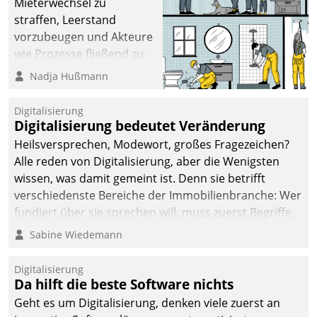
Mieterwechsel zu
straffen, Leerstand
vorzubeugen und Akteure
wie Prozesse fließend zu
vernetzen, nutzt die
Nadja Hußmann
Berliner Gewobag seit
Jahresbeginn eine
Digitalisierung
Überblick, Einsicht und
Digitalisierung bedeutet Veränderung
Eingriff bietende Lösung.
Heilsversprechen, Modewort, großes Fragezeichen?
Zur Entwicklung setzte
Alle reden von Digitalisierung, aber die Wenigsten
man auf
wissen, was damit gemeint ist. Denn sie betrifft
Cloudtechnologie,
verschiedenste Bereiche der Immobilienbranche: Wer
bewährte und Startup-
fundiert über sie sprechen will, muss zuerst Begriffe
Partner sowie erstmals
klären. Ein Aspekt ist die betriebliche Optimierung:
Sabine Wiedemann
agile Projektmethoden.
Moderne Softwarelösungen ermöglichen große
Einsparungen durch optimierte und automatisierte
Digitalisierung
Prozesse. Doch man darf nicht zu viel erwarten: Allein
Da hilft die beste Software nichts
mit der Einführung einer neuen Software ist es nicht
Geht es um Digitalisierung, denken viele zuerst an
getan. Die Digitalisierung erfordert von Unternehmen