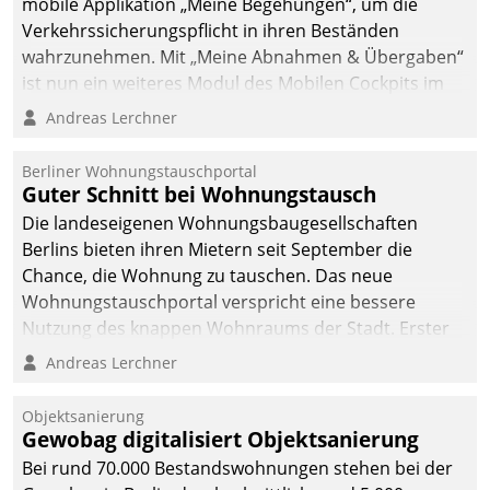
mobile Applikation „Meine Begehungen“, um die
Verkehrssicherungspflicht in ihren Beständen
wahrzunehmen. Mit „Meine Abnahmen & Übergaben“
ist nun ein weiteres Modul des Mobilen Cockpits im
Einsatz.
Andreas Lerchner
Berliner Wohnungstauschportal
Guter Schnitt bei Wohnungstausch
Die landeseigenen Wohnungsbaugesellschaften
Berlins bieten ihren Mietern seit September die
Chance, die Wohnung zu tauschen. Das neue
Wohnungstauschportal verspricht eine bessere
Nutzung des knappen Wohnraums der Stadt. Erster
Anwendungsfall für Datatrains Lösung API-Hub mit
Andreas Lerchner
Schnittstellen zu den ERP-Systemen der
Unternehmen.
Objektsanierung
Gewobag digitalisiert Objektsanierung
Bei rund 70.000 Bestandswohnungen stehen bei der