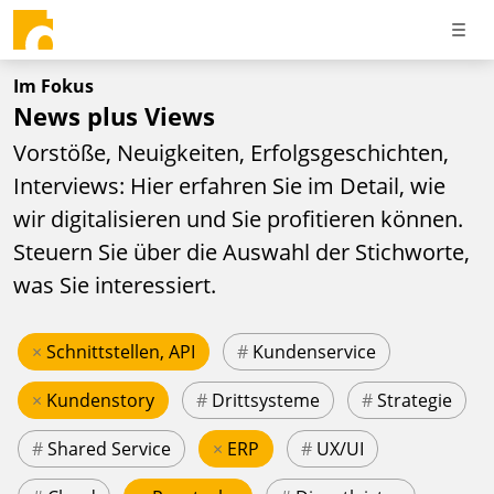
Im Fokus
News plus Views
Vorstöße, Neuigkeiten, Erfolgsgeschichten,
Interviews: Hier erfahren Sie im Detail, wie
wir digitalisieren und Sie profitieren können.
Steuern Sie über die Auswahl der Stichworte,
was Sie interessiert.
×
Schnittstellen, API
#
Kundenservice
×
Kundenstory
#
Drittsysteme
#
Strategie
#
Shared Service
×
ERP
#
UX/UI