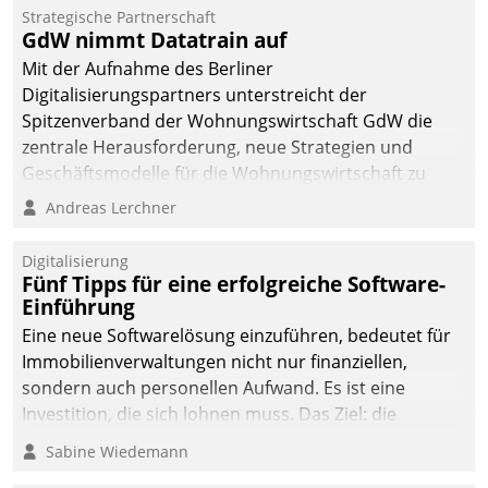
Strategische Partnerschaft
GdW nimmt Datatrain auf
Mit der Aufnahme des Berliner
Digitalisierungspartners unterstreicht der
Spitzenverband der Wohnungswirtschaft GdW die
zentrale Herausforderung, neue Strategien und
Geschäftsmodelle für die Wohnungswirtschaft zu
entwickeln.
Andreas Lerchner
Digitalisierung
Fünf Tipps für eine erfolgreiche Software-
Einführung
Eine neue Softwarelösung einzuführen, bedeutet für
Immobilienverwaltungen nicht nur finanziellen,
sondern auch personellen Aufwand. Es ist eine
Investition, die sich lohnen muss. Das Ziel: die
nachhaltige Optimierung der Geschäftsabläufe. Damit
Sabine Wiedemann
dieses Ziel erreicht wird, sollten einige Grundregeln