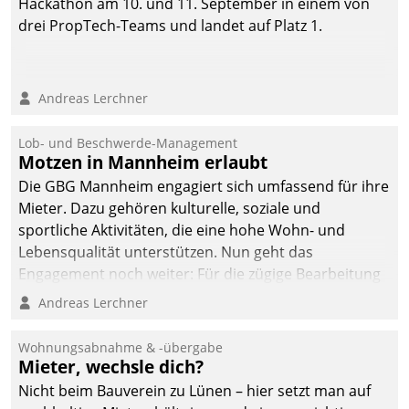
Hackathon am 10. und 11. September in einem von
drei PropTech-Teams und landet auf Platz 1.
Andreas Lerchner
Lob- und Beschwerde-Management
Motzen in Mannheim erlaubt
Die GBG Mannheim engagiert sich umfassend für ihre
Mieter. Dazu gehören kulturelle, soziale und
sportliche Aktivitäten, die eine hohe Wohn- und
Lebensqualität unterstützen. Nun geht das
Engagement noch weiter: Für die zügige Bearbeitung
von Beschwerden – oder Lob – richtet das
Andreas Lerchner
Unternehmen mit Datatrains Applikation fürs Lob-
und Beschwerde-Management einen eigenen Kanal
Wohnungsabnahme & -übergabe
ein.
Mieter, wechsle dich?
Nicht beim Bauverein zu Lünen – hier setzt man auf