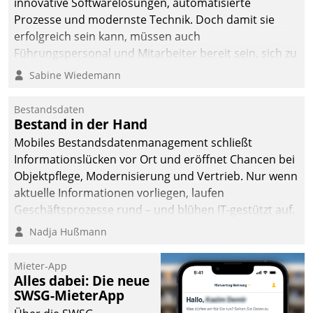
innovative Softwarelösungen, automatisierte
die Bereitschaft, sich zu überprüfen, zu hinterfragen
Prozesse und modernste Technik. Doch damit sie
und zu verändern.
erfolgreich sein kann, müssen auch
Führungspersonal und Mitarbeiter bereit sein, sich zu
verändern und anzupassen, sonst werden sie an ihr
Sabine Wiedemann
scheitern.
Bestandsdaten
Bestand in der Hand
Mobiles Bestandsdatenmanagement schließt
Informationslücken vor Ort und eröffnet Chancen bei
Objektpflege, Modernisierung und Vertrieb. Nur wenn
aktuelle Informationen vorliegen, laufen
Geschäftsprozesse rund – und blühen IT-gestützt auf.
Nadja Hußmann
Mieter-App
Alles dabei: Die neue
SWSG-MieterApp