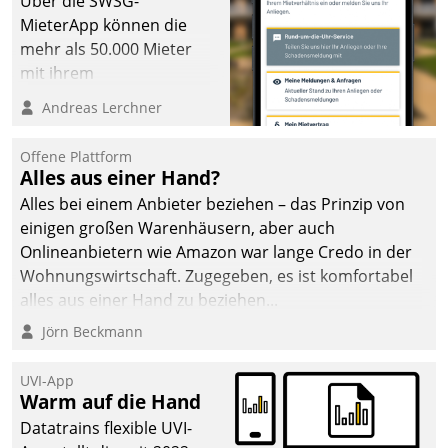
Über die SWSG-
MieterApp können die
mehr als 50.000 Mieter
mit ihrem
Wohnungsunternehmen
Andreas Lerchner
kommunizieren, auf dem
Laufenden bleiben, Daten
Offene Plattform
einsehen und ändern
Alles aus einer Hand?
oder
Alles bei einem Anbieter beziehen – das Prinzip von
Schadensmeldungen
einigen großen Warenhäusern, aber auch
abgeben – rund um die
Onlineanbietern wie Amazon war lange Credo in der
Uhr.
Wohnungswirtschaft. Zugegeben, es ist komfortabel
alles aus einer Hand zu beziehen...
Jörn Beckmann
UVI-App
Warm auf die Hand
Datatrains flexible UVI-