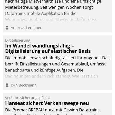
nachhaltige Mietverhältnisse und eine umsichtige
Mieterbetreuung. Seit wenigen Wochen sorgt
Datatrains mobile Applikation für die
Wohnungsabnahme und -übergabe dafür, dass
Mieter wohlgeordnet kommen und, so es sein muss,
Andreas Lerchner
gehen können.
Digitalisierung
Im Wandel wandlungsfähig –
Digitalisierung auf elastischer Basis
Die Immobilienwirtschaft digitalisiert ihr Angebot. Das
betrifft Einzelleistungen und Gesamtablauf, umfasst
benachbarte und künftige Aufgaben. Die
Bedingungen ändern sich ständig. Wie lässt sich
technisch die Kontrolle wahren und zugleich Freiraum
Jörn Beckmann
fürs Wachsen öffnen?
Verkehrssicherungspflicht
Hanseat sichert Verkehrswege neu
Die Bremer BREBAU nutzt mit Gewinn Datatrains