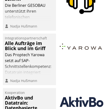
dafür ein Team
Die Berliner GESOBAU
bestehend aus
unterstützt ihren
Wohnungsunternehmen
telefonischen
und PropTech.
Mieterservice mit einem
Nadja Hußmann
digitalen Cockpit, das
situationsbezogen
Integrationspartnerschaft
passende Fragen und
Alle Aufträge im
Schlagworte auswirft.
Blick und im Griff
Eine intuitive
Das Proptech Yarowa
Dialogführung ermöglicht
setzt auf SAP-
dem externen
Schnittstellenkompetenz:
Serviceteam, Anrufe von
Datatrain integriert
Mietenden zügiger und
Yarowas Portal zur
Nadja Hußmann
effizienter zu bearbeiten.
Vergabe und Verwaltung
von Aufträgen der
Kooperation
operativen
AktivBo und
Instandhaltung in die
Datatrain:
Datenbasierte
SAP-Systemlandschaft