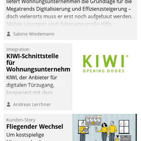
liefert Wohnungsunternehmen die Grundlage für die
sich dabei für den Betrieb
Megatrends Digitalisierung und Effizienzsteigerung –
der Lösung über die SAP
doch vielerorts muss er erst noch aufgebaut werden.
Cloud Platform
Mobile Lösungen sind dabei eine große Hilfe.
entschieden - als erstes
Sabine Wiedemann
Unternehmen am
Wohnungsmarkt.
Integration
KIWI-Schnittstelle
für
Wohnungsunternehmen
KIWI, der Anbieter für
digitalen Türzugang,
kooperiert mit dem
Beratungs- und
Andreas Lerchner
Softwareentwicklungshaus
Datatrain.
Kunden-Story
Fliegender Wechsel
Um kostspielige