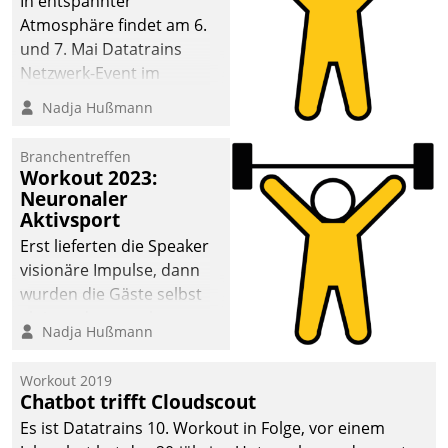
In entspannter
Atmosphäre findet am 6.
und 7. Mai Datatrains
Netzwerk-Event im
Kunden- und Partnerkreis
Nadja Hußmann
statt. Zentrale Frage: Wie
lassen sich
Branchentreffen
Mammutprojekte
Workout 2023:
meistern und Workloads
Neuronaler
Aktivsport
wuppen – bei zunehmend
anspruchsvollen
Erst lieferten die Speaker
Aufgaben und
visionäre Impulse, dann
abnehmendem
wurden die Gäste selbst
Nachwuchs?
aktiv und sammelten
Nadja Hußmann
methodisch
Vernetzungsideen fürs
Workout 2019
Quartier. Dazwischen
Chatbot trifft Cloudscout
zeigte Datatrain, was es
Es ist Datatrains 10. Workout in Folge, vor einem
Neues zu bieten hat.