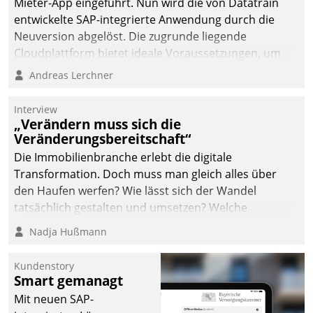
Mieter-App eingeführt. Nun wird die von Datatrain
entwickelte SAP-integrierte Anwendung durch die
Neuversion abgelöst. Die zugrunde liegende
Cloudplattform bietet ideale Voraussetzungen, um
die Funktionalität der App zu erweitern und weitere
Andreas Lerchner
innovative Apps, auch von Drittanbietern, in SAP zu
integrieren.
Interview
„Verändern muss sich die
Veränderungsbereitschaft“
Die Immobilienbranche erlebt die digitale
Transformation. Doch muss man gleich alles über
den Haufen werfen? Wie lässt sich der Wandel
tatsächlich gestalten und umsetzen? Welche
Argumente zählen wirklich?
Nadja Hußmann
Kundenstory
Smart gemanagt
Mit neuen SAP-