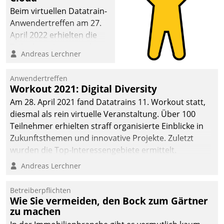
Beim virtuellen Datatrain-
Anwendertreffen am 27.
April 2022 erhielten die
Teilnehmerinnen und
Andreas Lerchner
Teilnehmer kurzweilige
Einblicke in innovative
Anwendertreffen
Cloud-Strategien und -
Workout 2021: Digital Diversity
Lösungen mit hohem
Am 28. April 2021 fand Datatrains 11. Workout statt,
Zukunftspotenzial.
diesmal als rein virtuelle Veranstaltung. Über 100
Teilnehmer erhielten straff organisierte Einblicke in
Zukunftsthemen und innovative Projekte. Zuletzt
wurden die Top-Interessengebiete ermittelt.
Andreas Lerchner
Betreiberpflichten
Wie Sie vermeiden, den Bock zum Gärtner
zu machen