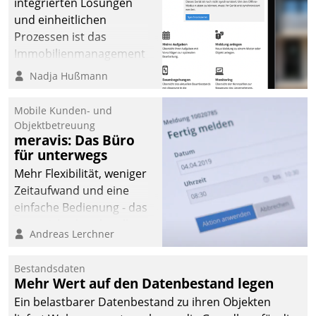
integrierten Lösungen
und einheitlichen
Prozessen ist das
Immobilienmanagement
der Bayerischen
Nadja Hußmann
Versorgungskammer im
Ressort Kapitalanlage für
Mobile Kunden- und
künftige Aufgaben und
Objektbetreuung
meravis: Das Büro
Herausforderungen
für unterwegs
gerüstet.
Mehr Flexibilität, weniger
Zeitaufwand und eine
einfache Bedienung - das
verspricht das aktuelle
Andreas Lerchner
Cockpit für mobile
Mitarbeiter von
Bestandsdaten
Datatrain. Die meravis
Mehr Wert auf den Datenbestand legen
Wohnungsbau- und
Ein belastbarer Datenbestand zu ihren Objekten
Immobilien GmbH hat