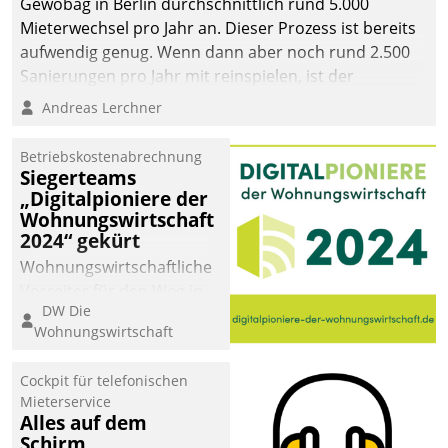
Gewobag in Berlin durchschnittlich rund 5.000
Mieterwechsel pro Jahr an. Dieser Prozess ist bereits
aufwendig genug. Wenn dann aber noch rund 2.500
Sanierungen pro Jahr mit reinspielen, ist der
Betreuungs- und Organisationsaufwand immens. Im
Andreas Lerchner
Rahmen ihrer Digitalisierungsstrategie hat das
kommunale Wohnungsbauunternehmen daher
Betriebskostenabrechnung
gemeinsam mit der Berliner Datatrain GmbH den
Siegerteams
„Digitalpioniere der
Teilprozess der Objektsanierung digitalisiert.
Wohnungswirtschaft
2024“ gekürt
Wohnungswirtschaftliche
Vorreiter für den Weg in
DW Die
eine digitale Zukunft zu
Wohnungswirtschaft
finden, ist das Ziel des
Awards „Digitalpioniere
Cockpit für telefonischen
der
Mieterservice
Wohnungswirtschaft“.
Alles auf dem
Bewerben können sich
Schirm