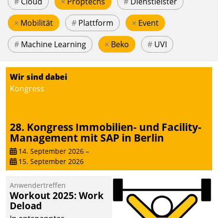
#
Cloud
×
Proptechs
#
Dienstleister
×
Mobilität
#
Plattform
×
Event
#
Machine Learning
×
Beko
#
UVI
Wir sind dabei
Kongress
28. Kongress Immobilien- und Facility-
Management mit SAP in Berlin
14. September 2026
–
15. September 2026
Anwendertreffen
Workout 2025: Work
Deload