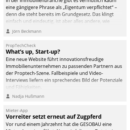
In der Immobilienbranche gibt es vermutlich kaum
eine gängigere Phrase als „Eigentum verpflichtet“ –
denn die steht bereits im Grundgesetz. Das klingt
einfach und eindeutig, ist aber alles andere, wie
Branchenbeschäftigte wissen. Denn mit der
Jörn Beckmann
Verantwortung folgen Verpflichtungen.
PropTechCheck
What’s up, Start-up?
Eine neue Website führt innovationsfreudige
Immobilienunternehmen zu passenden Partnern aus
der Proptech-Szene. Fallbeispiele und Video-
Interviews liefern ein sprechendes Bild der Potenziale
und Fähigkeiten.
Nadja Hußmann
Mieter-App
Vorreiter setzt erneut auf Zugpferd
Vor rund einem Jahrzehnt hat die GESOBAU eine