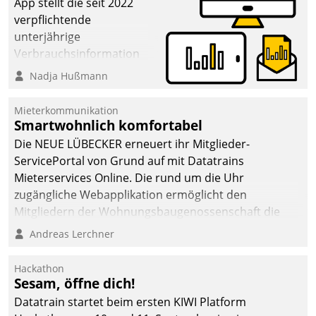
App stellt die seit 2022
verpflichtende
unterjährige
Verbrauchsinformation
schnell, zuverlässig und
Nadja Hußmann
leicht bekömmlich bereit:
Die monatlichen
Mieterkommunikation
Mitteilungen zum
Smartwohnlich komfortabel
Heizungs- und
Die NEUE LÜBECKER erneuert ihr Mitglieder-
Wasserverbrauch gehen
ServicePortal von Grund auf mit Datatrains
automatisiert, vollständig
Mieterservices Online. Die rund um die Uhr
und auf Wunsch über
zugängliche Webapplikation ermöglicht den
mehrere zuvor
Mitgliedern der Wohnungs­bau­genossenschaft die
festgelegte
Kontaktaufnahme per Smartphone, Tablet oder PC.
Andreas Lerchner
Kommunikationswege bei
den Empfängern ein.
Hackathon
Sesam, öffne dich!
Datatrain startet beim ersten KIWI Platform