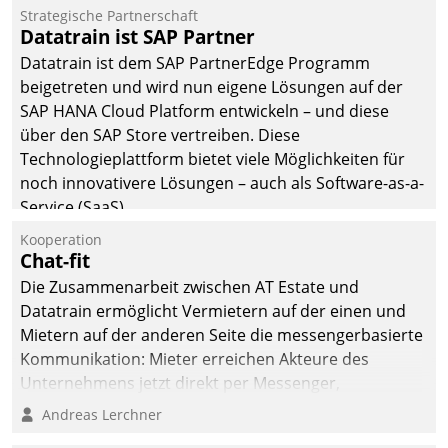
befolgt werden.
Strategische Partnerschaft
Datatrain ist SAP Partner
Datatrain ist dem SAP PartnerEdge Programm
beigetreten und wird nun eigene Lösungen auf der
SAP HANA Cloud Platform entwickeln – und diese
über den SAP Store vertreiben. Diese
Technologieplattform bietet viele Möglichkeiten für
noch innovativere Lösungen – auch als Software-as-a-
Service (SaaS).
Kooperation
Chat-fit
Die Zusammenarbeit zwischen AT Estate und
Datatrain ermöglicht Vermietern auf der einen und
Mietern auf der anderen Seite die messengerbasierte
Kommunikation: Mieter erreichen Akteure des
Unternehmens jetzt direkt per Messenger,
Mitarbeiter oder Dienstleister empfangen oder
Andreas Lerchner
versenden die Nachrichten via Cockpit.