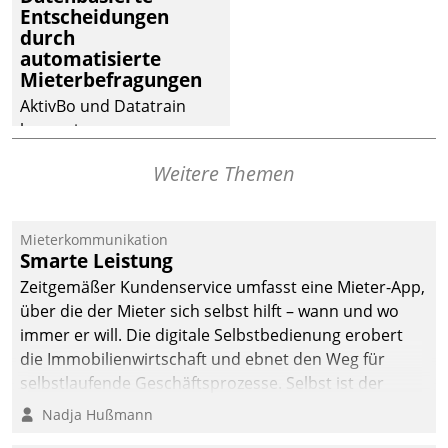
Entscheidungen
deutscher
durch
Wohnungsunternehmen
automatisierte
– und beschleunigt damit
Mieterbefragungen
den Weg vom
AktivBo und Datatrain
Mieteranliegen zum
kooperieren –
Dienstleisterauftrag.
Immobilienunternehmen
Weitere Themen
profitieren: Die nahtlose
Integration der Lösungen
von AktivBo und
Mieterkommunikation
Datatrain ermöglicht
Smarte Leistung
automatisiert ausgelöste,
Zeitgemäßer Kundenservice umfasst eine Mieter-App,
zielgerichtete
über die der Mieter sich selbst hilft – wann und wo
Mieterbefragungen – eine
immer er will. Die digitale Selbstbedienung erobert
starke Grundlage für
die Immobilienwirtschaft und ebnet den Weg für
intelligente,
selbstlaufende Geschäftsprozesse. Selbst ist der
datengestützte
Kunde und smart der Serviceanbieter.
Nadja Hußmann
Entscheidungen.