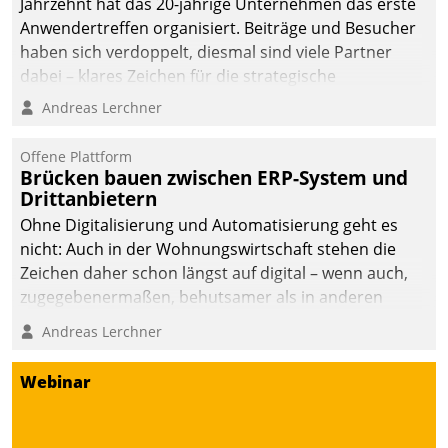
Jahrzehnt hat das 20-jährige Unternehmen das erste
Anwendertreffen organisiert. Beiträge und Besucher
haben sich verdoppelt, diesmal sind viele Partner
dabei – klares Zeichen für die strategische
Fokussierung auf den Kunden.
Andreas Lerchner
Offene Plattform
Brücken bauen zwischen ERP-System und
Drittanbietern
Ohne Digitalisierung und Automatisierung geht es
nicht: Auch in der Wohnungswirtschaft stehen die
Zeichen daher schon längst auf digital – wenn auch,
zugegebenermaßen, behutsamer als in anderen
Branchen.
Andreas Lerchner
Webinar