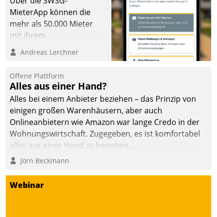
Über die SWSG-
MieterApp können die
mehr als 50.000 Mieter
mit ihrem
Wohnungsunternehmen
Andreas Lerchner
kommunizieren, auf dem
Laufenden bleiben, Daten
Offene Plattform
einsehen und ändern
Alles aus einer Hand?
oder
Alles bei einem Anbieter beziehen – das Prinzip von
Schadensmeldungen
einigen großen Warenhäusern, aber auch
abgeben – rund um die
Onlineanbietern wie Amazon war lange Credo in der
Uhr.
Wohnungswirtschaft. Zugegeben, es ist komfortabel
alles aus einer Hand zu beziehen...
Jörn Beckmann
Webinar