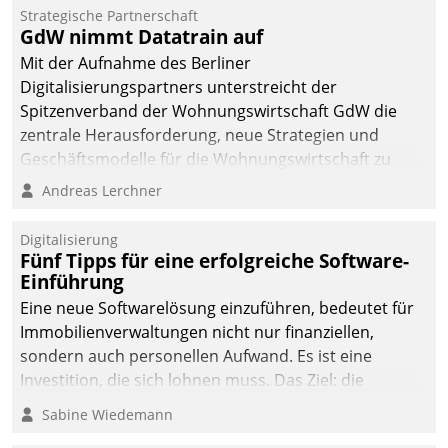
Dialogführung ermöglicht
Strategische Partnerschaft
GdW nimmt Datatrain auf
dem externen
Serviceteam, Anrufe von
Mit der Aufnahme des Berliner
Mietenden zügiger und
Digitalisierungspartners unterstreicht der
effizienter zu bearbeiten.
Spitzenverband der Wohnungswirtschaft GdW die
zentrale Herausforderung, neue Strategien und
Geschäftsmodelle für die Wohnungswirtschaft zu
entwickeln.
Andreas Lerchner
Digitalisierung
Fünf Tipps für eine erfolgreiche Software-
Einführung
Eine neue Softwarelösung einzuführen, bedeutet für
Immobilienverwaltungen nicht nur finanziellen,
sondern auch personellen Aufwand. Es ist eine
Investition, die sich lohnen muss. Das Ziel: die
nachhaltige Optimierung der Geschäftsabläufe. Damit
Sabine Wiedemann
dieses Ziel erreicht wird, sollten einige Grundregeln