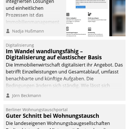
integrierten Lösungen
und einheitlichen
Prozessen ist das
Immobilienmanagement
der Bayerischen
Nadja Hußmann
Versorgungskammer im
Ressort Kapitalanlage für
Digitalisierung
künftige Aufgaben und
Im Wandel wandlungsfähig –
Digitalisierung auf elastischer Basis
Herausforderungen
gerüstet.
Die Immobilienwirtschaft digitalisiert ihr Angebot. Das
betrifft Einzelleistungen und Gesamtablauf, umfasst
benachbarte und künftige Aufgaben. Die
Bedingungen ändern sich ständig. Wie lässt sich
technisch die Kontrolle wahren und zugleich Freiraum
Jörn Beckmann
fürs Wachsen öffnen?
Berliner Wohnungstauschportal
Guter Schnitt bei Wohnungstausch
Die landeseigenen Wohnungsbaugesellschaften