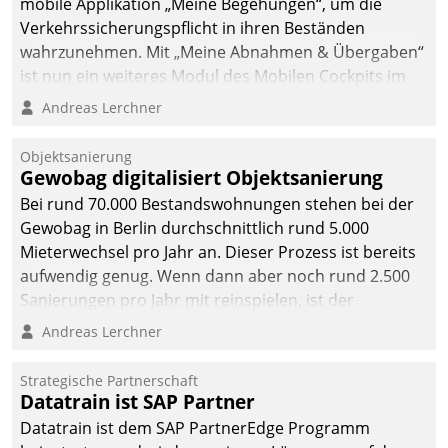
mobile Applikation „Meine Begehungen“, um die
Verkehrssicherungspflicht in ihren Beständen
wahrzunehmen. Mit „Meine Abnahmen & Übergaben“
ist nun ein weiteres Modul des Mobilen Cockpits im
Einsatz.
Andreas Lerchner
Objektsanierung
Gewobag digitalisiert Objektsanierung
Bei rund 70.000 Bestandswohnungen stehen bei der
Gewobag in Berlin durchschnittlich rund 5.000
Mieterwechsel pro Jahr an. Dieser Prozess ist bereits
aufwendig genug. Wenn dann aber noch rund 2.500
Sanierungen pro Jahr mit reinspielen, ist der
Betreuungs- und Organisationsaufwand immens. Im
Andreas Lerchner
Rahmen ihrer Digitalisierungsstrategie hat das
kommunale Wohnungsbauunternehmen daher
Strategische Partnerschaft
gemeinsam mit der Berliner Datatrain GmbH den
Datatrain ist SAP Partner
Teilprozess der Objektsanierung digitalisiert.
Datatrain ist dem SAP PartnerEdge Programm