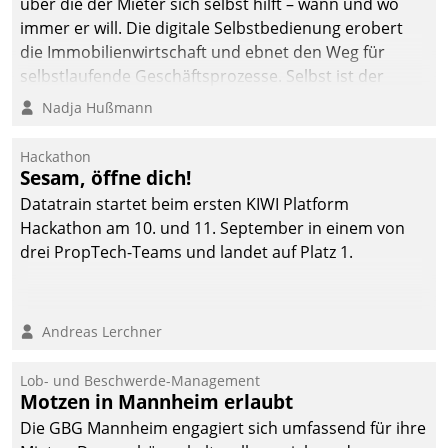
über die der Mieter sich selbst hilft – wann und wo
immer er will. Die digitale Selbstbedienung erobert
die Immobilienwirtschaft und ebnet den Weg für
selbstlaufende Geschäftsprozesse. Selbst ist der
Kunde und smart der Serviceanbieter.
Nadja Hußmann
Hackathon
Sesam, öffne dich!
Datatrain startet beim ersten KIWI Platform
Hackathon am 10. und 11. September in einem von
drei PropTech-Teams und landet auf Platz 1.
Andreas Lerchner
Lob- und Beschwerde-Management
Motzen in Mannheim erlaubt
Die GBG Mannheim engagiert sich umfassend für ihre