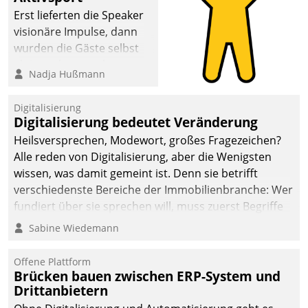
Erst lieferten die Speaker
visionäre Impulse, dann
wurden die Gäste selbst
aktiv und sammelten
Nadja Hußmann
methodisch
Vernetzungsideen fürs
Digitalisierung
Quartier. Dazwischen
Digitalisierung bedeutet Veränderung
zeigte Datatrain, was es
Heilsversprechen, Modewort, großes Fragezeichen?
Neues zu bieten hat.
Alle reden von Digitalisierung, aber die Wenigsten
wissen, was damit gemeint ist. Denn sie betrifft
verschiedenste Bereiche der Immobilienbranche: Wer
fundiert über sie sprechen will, muss zuerst Begriffe
klären. Ein Aspekt ist die betriebliche Optimierung:
Sabine Wiedemann
Moderne Softwarelösungen ermöglichen große
Einsparungen durch optimierte und automatisierte
Offene Plattform
Prozesse. Doch man darf nicht zu viel erwarten: Allein
Brücken bauen zwischen ERP-System und
Drittanbietern
mit der Einführung einer neuen Software ist es nicht
getan. Die Digitalisierung erfordert von Unternehmen