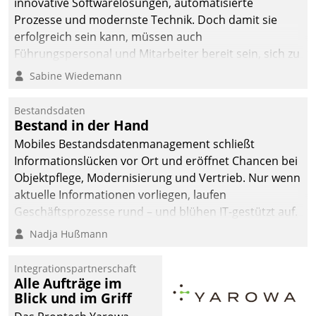
innovative Softwarelösungen, automatisierte
man auf
Prozesse und modernste Technik. Doch damit sie
Cloudtechnologie,
erfolgreich sein kann, müssen auch
bewährte und Startup-
Führungspersonal und Mitarbeiter bereit sein, sich zu
Partner sowie erstmals
verändern und anzupassen, sonst werden sie an ihr
Sabine Wiedemann
agile Projektmethoden.
scheitern.
Bestandsdaten
Bestand in der Hand
Mobiles Bestandsdatenmanagement schließt
Informationslücken vor Ort und eröffnet Chancen bei
Objektpflege, Modernisierung und Vertrieb. Nur wenn
aktuelle Informationen vorliegen, laufen
Geschäftsprozesse rund – und blühen IT-gestützt auf.
Nadja Hußmann
Integrationspartnerschaft
Alle Aufträge im
Blick und im Griff