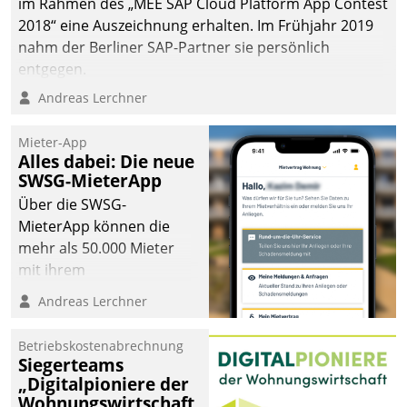
im Rahmen des „MEE SAP Cloud Platform App Contest
2018“ eine Auszeichnung erhalten. Im Frühjahr 2019
nahm der Berliner SAP-Partner sie persönlich
entgegen.
Andreas Lerchner
Mieter-App
Alles dabei: Die neue
SWSG-MieterApp
Über die SWSG-
MieterApp können die
mehr als 50.000 Mieter
mit ihrem
Wohnungsunternehmen
Andreas Lerchner
kommunizieren, auf dem
Laufenden bleiben, Daten
Betriebskostenabrechnung
einsehen und ändern
Siegerteams
oder
„Digitalpioniere der
Wohnungswirtschaft
Schadensmeldungen