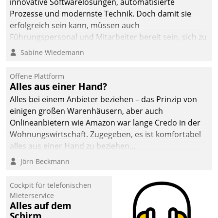
innovative Softwarelösungen, automatisierte
Prozesse und modernste Technik. Doch damit sie
erfolgreich sein kann, müssen auch
Führungspersonal und Mitarbeiter bereit sein, sich zu
verändern und anzupassen, sonst werden sie an ihr
Sabine Wiedemann
scheitern.
Offene Plattform
Alles aus einer Hand?
Alles bei einem Anbieter beziehen – das Prinzip von
einigen großen Warenhäusern, aber auch
Onlineanbietern wie Amazon war lange Credo in der
Wohnungswirtschaft. Zugegeben, es ist komfortabel
alles aus einer Hand zu beziehen...
Jörn Beckmann
Cockpit für telefonischen
Mieterservice
Alles auf dem
Schirm