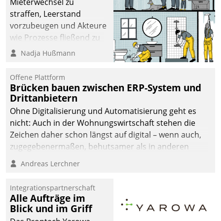
Mieterwechsel zu
straffen, Leerstand
vorzubeugen und Akteure
wie Prozesse fließend zu
vernetzen, nutzt die
Nadja Hußmann
Berliner Gewobag seit
Jahresbeginn eine
Offene Plattform
Überblick, Einsicht und
Brücken bauen zwischen ERP-System und
Drittanbietern
Eingriff bietende Lösung.
Zur Entwicklung setzte
Ohne Digitalisierung und Automatisierung geht es
man auf
nicht: Auch in der Wohnungswirtschaft stehen die
Cloudtechnologie,
Zeichen daher schon längst auf digital – wenn auch,
bewährte und Startup-
zugegebenermaßen, behutsamer als in anderen
Partner sowie erstmals
Branchen.
Andreas Lerchner
agile Projektmethoden.
Integrationspartnerschaft
Alle Aufträge im
Blick und im Griff