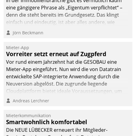
In der Immobilienbranche gibt es vermutlich kaum
von AktivBo und
eine gängigere Phrase als „Eigentum verpflichtet“ –
Datatrain ermöglicht
denn die steht bereits im Grundgesetz. Das klingt
automatisiert ausgelöste,
einfach und eindeutig, ist aber alles andere, wie
zielgerichtete
Branchenbeschäftigte wissen. Denn mit der
Mieterbefragungen – eine
Jörn Beckmann
Verantwortung folgen Verpflichtungen.
starke Grundlage für
intelligente,
Mieter-App
datengestützte
Vorreiter setzt erneut auf Zugpferd
Entscheidungen.
Vor rund einem Jahrzehnt hat die GESOBAU eine
Mieter-App eingeführt. Nun wird die von Datatrain
entwickelte SAP-integrierte Anwendung durch die
Neuversion abgelöst. Die zugrunde liegende
Cloudplattform bietet ideale Voraussetzungen, um
die Funktionalität der App zu erweitern und weitere
Andreas Lerchner
innovative Apps, auch von Drittanbietern, in SAP zu
integrieren.
Mieterkommunikation
Smartwohnlich komfortabel
Die NEUE LÜBECKER erneuert ihr Mitglieder-