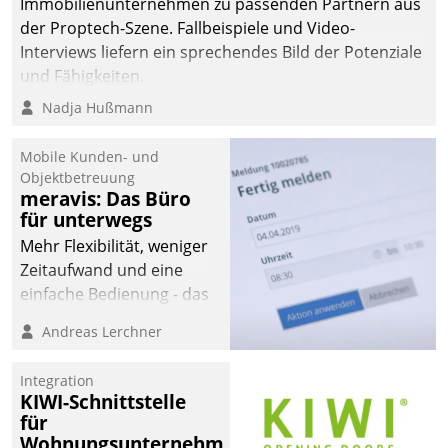
Immobilienunternehmen zu passenden Partnern aus
der Proptech-Szene. Fallbeispiele und Video-
Interviews liefern ein sprechendes Bild der Potenziale
und Fähigkeiten.
Nadja Hußmann
Mobile Kunden- und
Objektbetreuung
meravis: Das Büro
für unterwegs
Mehr Flexibilität, weniger
Zeitaufwand und eine
einfache Bedienung - das
verspricht das aktuelle
Andreas Lerchner
Cockpit für mobile
Mitarbeiter von
Integration
Datatrain. Die meravis
KIWI-Schnittstelle
Wohnungsbau- und
für
Immobilien GmbH hat
Wohnungsunternehmen