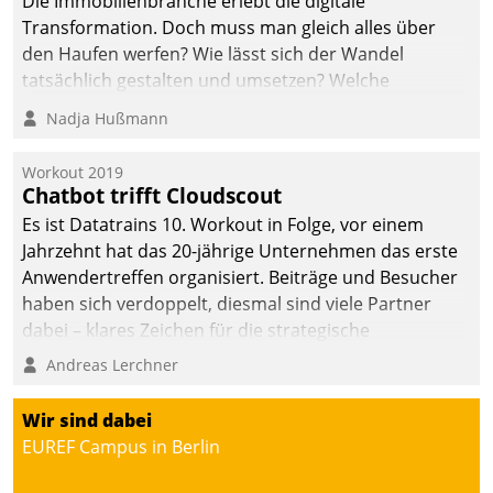
Die Immobilienbranche erlebt die digitale
automatisiert, vollständig
Transformation. Doch muss man gleich alles über
und auf Wunsch über
den Haufen werfen? Wie lässt sich der Wandel
mehrere zuvor
tatsächlich gestalten und umsetzen? Welche
festgelegte
Argumente zählen wirklich?
Nadja Hußmann
Kommunikationswege bei
den Empfängern ein.
Workout 2019
Chatbot trifft Cloudscout
Es ist Datatrains 10. Workout in Folge, vor einem
Jahrzehnt hat das 20-jährige Unternehmen das erste
Anwendertreffen organisiert. Beiträge und Besucher
haben sich verdoppelt, diesmal sind viele Partner
dabei – klares Zeichen für die strategische
Fokussierung auf den Kunden.
Andreas Lerchner
Wir sind dabei
EUREF Campus in Berlin