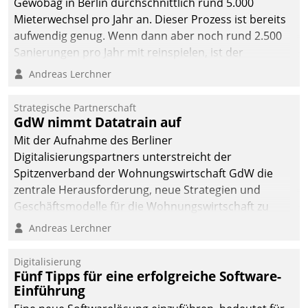
Gewobag in Berlin durchschnittlich rund 5.000
Mieterwechsel pro Jahr an. Dieser Prozess ist bereits
aufwendig genug. Wenn dann aber noch rund 2.500
Sanierungen pro Jahr mit reinspielen, ist der
Betreuungs- und Organisationsaufwand immens. Im
Andreas Lerchner
Rahmen ihrer Digitalisierungsstrategie hat das
kommunale Wohnungsbauunternehmen daher
Strategische Partnerschaft
gemeinsam mit der Berliner Datatrain GmbH den
GdW nimmt Datatrain auf
Teilprozess der Objektsanierung digitalisiert.
Mit der Aufnahme des Berliner
Digitalisierungspartners unterstreicht der
Spitzenverband der Wohnungswirtschaft GdW die
zentrale Herausforderung, neue Strategien und
Geschäftsmodelle für die Wohnungswirtschaft zu
entwickeln.
Andreas Lerchner
Digitalisierung
Fünf Tipps für eine erfolgreiche Software-
Einführung