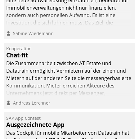
Eine neue Softwarelösung einzuführen, bedeutet für
Immobilienverwaltungen nicht nur finanziellen,
sondern auch personellen Aufwand. Es ist eine
Investition, die sich lohnen muss. Das Ziel: die
nachhaltige Optimierung der Geschäftsabläufe. Damit
Sabine Wiedemann
dieses Ziel erreicht wird, sollten einige Grundregeln
befolgt werden.
Kooperation
Chat-fit
Die Zusammenarbeit zwischen AT Estate und
Datatrain ermöglicht Vermietern auf der einen und
Mietern auf der anderen Seite die messengerbasierte
Kommunikation: Mieter erreichen Akteure des
Unternehmens jetzt direkt per Messenger,
Mitarbeiter oder Dienstleister empfangen oder
Andreas Lerchner
versenden die Nachrichten via Cockpit.
SAP App Contest
Ausgezeichnete App
Das Cockpit für mobile Mitarbeiter von Datatrain hat