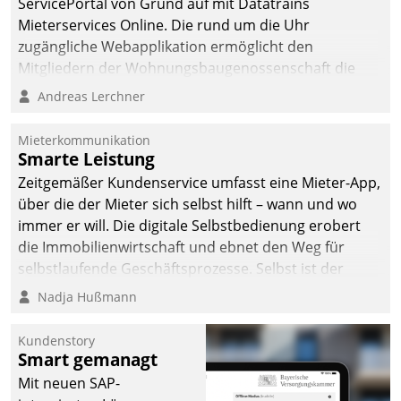
ServicePortal von Grund auf mit Datatrains
Mieterservices Online. Die rund um die Uhr
zugängliche Webapplikation ermöglicht den
Mitgliedern der Wohnungs­bau­genossenschaft die
Kontaktaufnahme per Smartphone, Tablet oder PC.
Andreas Lerchner
Mieterkommunikation
Smarte Leistung
Zeitgemäßer Kundenservice umfasst eine Mieter-App,
über die der Mieter sich selbst hilft – wann und wo
immer er will. Die digitale Selbstbedienung erobert
die Immobilienwirtschaft und ebnet den Weg für
selbstlaufende Geschäftsprozesse. Selbst ist der
Kunde und smart der Serviceanbieter.
Nadja Hußmann
Kundenstory
Smart gemanagt
Mit neuen SAP-