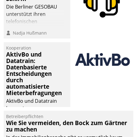
Die Berliner GESOBAU
unterstützt ihren
telefonischen
Mieterservice mit einem
Nadja Hußmann
digitalen Cockpit, das
situationsbezogen
Kooperation
passende Fragen und
AktivBo und
Schlagworte auswirft.
Datatrain:
Eine intuitive
Datenbasierte
Entscheidungen
Dialogführung ermöglicht
durch
dem externen
automatisierte
Serviceteam, Anrufe von
Mieterbefragungen
Mietenden zügiger und
AktivBo und Datatrain
effizienter zu bearbeiten.
kooperieren –
Immobilienunternehmen
Betreiberpflichten
Wie Sie vermeiden, den Bock zum Gärtner
profitieren: Die nahtlose
zu machen
Integration der Lösungen