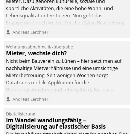
Mieter. Dazu gehören kulturelle, soziale und
sportliche Aktivitäten, die eine hohe Wohn- und
Lebensqualität unterstützen. Nun geht das
Engagement noch weiter: Für die zügige Bearbeitung
von Beschwerden – oder Lob – richtet das
Andreas Lerchner
Unternehmen mit Datatrains Applikation fürs Lob-
und Beschwerde-Management einen eigenen Kanal
Wohnungsabnahme & -übergabe
ein.
Mieter, wechsle dich?
Nicht beim Bauverein zu Lünen – hier setzt man auf
nachhaltige Mietverhältnisse und eine umsichtige
Mieterbetreuung. Seit wenigen Wochen sorgt
Datatrains mobile Applikation für die
Wohnungsabnahme und -übergabe dafür, dass
Mieter wohlgeordnet kommen und, so es sein muss,
Andreas Lerchner
gehen können.
Digitalisierung
Im Wandel wandlungsfähig –
Digitalisierung auf elastischer Basis