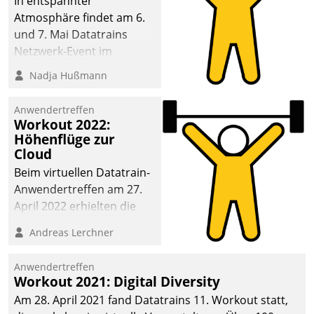
In entspannter
Atmosphäre findet am 6.
und 7. Mai Datatrains
Netzwerk-Event im
Kunden- und Partnerkreis
Nadja Hußmann
statt. Zentrale Frage: Wie
lassen sich
Anwendertreffen
Mammutprojekte
Workout 2022:
meistern und Workloads
Höhenflüge zur
Cloud
wuppen – bei zunehmend
anspruchsvollen
Beim virtuellen Datatrain-
Aufgaben und
Anwendertreffen am 27.
abnehmendem
April 2022 erhielten die
Nachwuchs?
Teilnehmerinnen und
Andreas Lerchner
Teilnehmer kurzweilige
Einblicke in innovative
Anwendertreffen
Cloud-Strategien und -
Workout 2021: Digital Diversity
Lösungen mit hohem
Am 28. April 2021 fand Datatrains 11. Workout statt,
Zukunftspotenzial.