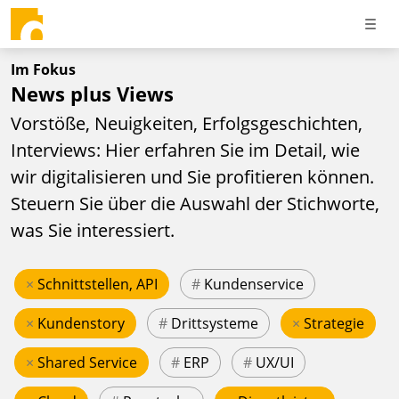
Im Fokus
News plus Views
Vorstöße, Neuigkeiten, Erfolgsgeschichten,
Interviews: Hier erfahren Sie im Detail, wie
wir digitalisieren und Sie profitieren können.
Steuern Sie über die Auswahl der Stichworte,
was Sie interessiert.
×
Schnittstellen, API
#
Kundenservice
×
Kundenstory
#
Drittsysteme
×
Strategie
×
Shared Service
#
ERP
#
UX/UI