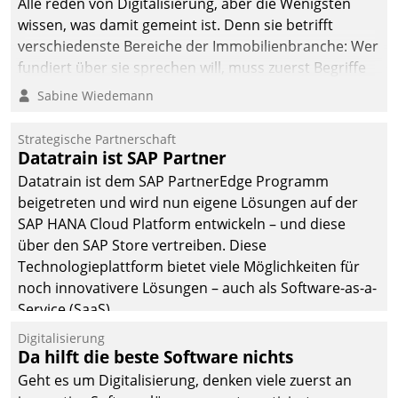
Alle reden von Digitalisierung, aber die Wenigsten
wissen, was damit gemeint ist. Denn sie betrifft
verschiedenste Bereiche der Immobilienbranche: Wer
fundiert über sie sprechen will, muss zuerst Begriffe
klären. Ein Aspekt ist die betriebliche Optimierung:
Sabine Wiedemann
Moderne Softwarelösungen ermöglichen große
Einsparungen durch optimierte und automatisierte
Strategische Partnerschaft
Prozesse. Doch man darf nicht zu viel erwarten: Allein
Datatrain ist SAP Partner
mit der Einführung einer neuen Software ist es nicht
Datatrain ist dem SAP PartnerEdge Programm
getan. Die Digitalisierung erfordert von Unternehmen
beigetreten und wird nun eigene Lösungen auf der
die Bereitschaft, sich zu überprüfen, zu hinterfragen
SAP HANA Cloud Platform entwickeln – und diese
und zu verändern.
über den SAP Store vertreiben. Diese
Technologieplattform bietet viele Möglichkeiten für
noch innovativere Lösungen – auch als Software-as-a-
Service (SaaS).
Digitalisierung
Da hilft die beste Software nichts
Geht es um Digitalisierung, denken viele zuerst an