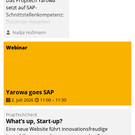
Das Proptech Yarowa
setzt auf SAP-
Schnittstellenkompetenz:
Datatrain integriert
Yarowas Portal zur
Nadja Hußmann
Vergabe und Verwaltung
von Aufträgen der
Webinar
operativen
Instandhaltung in die
SAP-Systemlandschaft
deutscher
Wohnungsunternehmen
– und beschleunigt damit
Yarowa goes SAP
den Weg vom
2. Juli 2026
11:00
–
11:30
Mieteranliegen zum
Dienstleisterauftrag.
PropTechCheck
What’s up, Start-up?
Eine neue Website führt innovationsfreudige