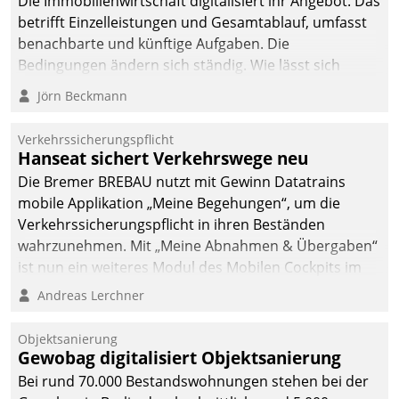
Die Immobilienwirtschaft digitalisiert ihr Angebot. Das
betrifft Einzelleistungen und Gesamtablauf, umfasst
benachbarte und künftige Aufgaben. Die
Bedingungen ändern sich ständig. Wie lässt sich
technisch die Kontrolle wahren und zugleich Freiraum
Jörn Beckmann
fürs Wachsen öffnen?
Verkehrssicherungspflicht
Hanseat sichert Verkehrswege neu
Die Bremer BREBAU nutzt mit Gewinn Datatrains
mobile Applikation „Meine Begehungen“, um die
Verkehrssicherungspflicht in ihren Beständen
wahrzunehmen. Mit „Meine Abnahmen & Übergaben“
ist nun ein weiteres Modul des Mobilen Cockpits im
Einsatz.
Andreas Lerchner
Objektsanierung
Gewobag digitalisiert Objektsanierung
Bei rund 70.000 Bestandswohnungen stehen bei der