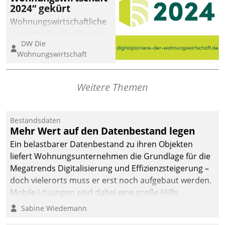
2024“ gekürt
abgeben – rund um die
Uhr.
Wohnungswirtschaftliche
Vorreiter für den Weg in
DW Die
eine digitale Zukunft zu
Wohnungswirtschaft
finden, ist das Ziel des
Awards „Digitalpioniere
der
Weitere Themen
Wohnungswirtschaft“.
Bewerben können sich
dafür ein Team
Bestandsdaten
Mehr Wert auf den Datenbestand legen
bestehend aus
Wohnungsunternehmen
Ein belastbarer Datenbestand zu ihren Objekten
und PropTech.
liefert Wohnungsunternehmen die Grundlage für die
Megatrends Digitalisierung und Effizienzsteigerung –
doch vielerorts muss er erst noch aufgebaut werden.
Mobile Lösungen sind dabei eine große Hilfe.
Sabine Wiedemann