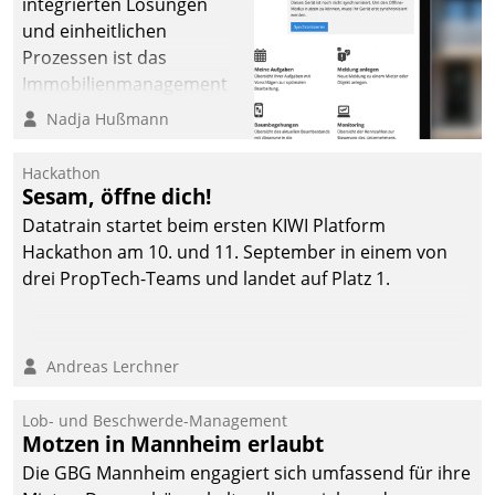
integrierten Lösungen
und einheitlichen
Prozessen ist das
Immobilienmanagement
der Bayerischen
Nadja Hußmann
Versorgungskammer im
Ressort Kapitalanlage für
Hackathon
künftige Aufgaben und
Sesam, öffne dich!
Herausforderungen
Datatrain startet beim ersten KIWI Platform
gerüstet.
Hackathon am 10. und 11. September in einem von
drei PropTech-Teams und landet auf Platz 1.
Andreas Lerchner
Lob- und Beschwerde-Management
Motzen in Mannheim erlaubt
Die GBG Mannheim engagiert sich umfassend für ihre