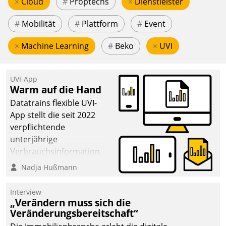
×
Cloud
#
Proptechs
×
Dienstleister
#
Mobilität
#
Plattform
#
Event
×
Machine Learning
#
Beko
×
UVI
UVI-App
Warm auf die Hand
Datatrains flexible UVI-
App stellt die seit 2022
verpflichtende
unterjährige
Verbrauchsinformation
schnell, zuverlässig und
Nadja Hußmann
leicht bekömmlich bereit:
Die monatlichen
Interview
Mitteilungen zum
„Verändern muss sich die
Veränderungsbereitschaft“
Heizungs- und
Wasserverbrauch gehen