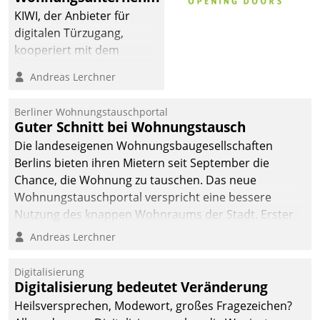
sich dabei für den Betrieb
KIWI, der Anbieter für
der Lösung über die SAP
digitalen Türzugang,
Cloud Platform
kooperiert mit dem
entschieden - als erstes
Beratungs- und
Andreas Lerchner
Unternehmen am
Softwareentwicklungshaus
Wohnungsmarkt.
Datatrain.
Berliner Wohnungstauschportal
Guter Schnitt bei Wohnungstausch
Die landeseigenen Wohnungsbaugesellschaften
Berlins bieten ihren Mietern seit September die
Chance, die Wohnung zu tauschen. Das neue
Wohnungstauschportal verspricht eine bessere
Nutzung des knappen Wohnraums der Stadt. Erster
Anwendungsfall für Datatrains Lösung API-Hub mit
Andreas Lerchner
Schnittstellen zu den ERP-Systemen der
Unternehmen.
Digitalisierung
Digitalisierung bedeutet Veränderung
Heilsversprechen, Modewort, großes Fragezeichen?