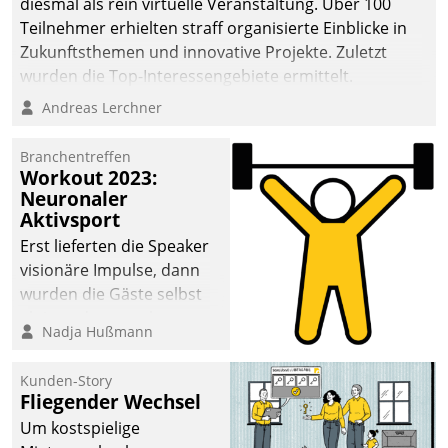
diesmal als rein virtuelle Veranstaltung. Über 100
Teilnehmer erhielten straff organisierte Einblicke in
Zukunftsthemen und innovative Projekte. Zuletzt
wurden die Top-Interessengebiete ermittelt.
Andreas Lerchner
Branchentreffen
Workout 2023:
Neuronaler
Aktivsport
Erst lieferten die Speaker
visionäre Impulse, dann
wurden die Gäste selbst
aktiv und sammelten
Nadja Hußmann
methodisch
Vernetzungsideen fürs
Kunden-Story
Quartier. Dazwischen
Fliegender Wechsel
zeigte Datatrain, was es
Um kostspielige
Neues zu bieten hat.