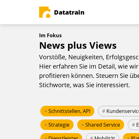
Datatrain
Im Fokus
News plus Views
Vorstöße, Neuigkeiten, Erfolgsgesc
Hier erfahren Sie im Detail, wie wir
profitieren können. Steuern Sie üb
Stichworte, was Sie interessiert.
×
Schnittstellen, API
#
Kundenservic
×
Strategie
×
Shared Service
#
×
Dienstleister
#
Mobilität
×
Pla