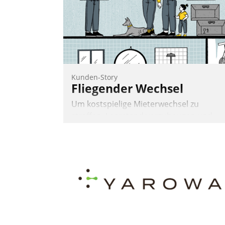
Kunden-Story
Fliegender Wechsel
Um kostspielige Mieterwechsel zu
straffen, Leerstand vorzubeugen und
Akteure wie Prozesse fließend zu
vernetzen, nutzt die Berliner Gewobag
seit Jahresbeginn eine Überblick, Einsich
und Eingriff bietende Lösung. Zur
Entwicklung setzte man auf
Cloudtechnologie, bewährte und Startup
Partner sowie erstmals agile
Projektmethoden.