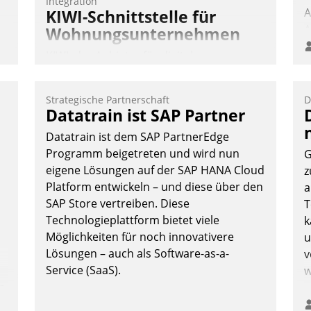
Integration
A
KIWI-Schnittstelle für
A
Wohnungsunternehmen
S
KIWI, der Anbieter für digitalen
Türzugang, kooperiert mit dem
e
Beratungs- und
Strategische Partnerschaft
D
Softwareentwicklungshaus Datatrain.
Datatrain ist SAP Partner
Datatrain ist dem SAP PartnerEdge
g
Programm beigetreten und wird nun
G
n
eigene Lösungen auf der SAP HANA Cloud
z
Platform entwickeln – und diese über den
a
SAP Store vertreiben. Diese
T
Andreas Lerchner
Technologieplattform bietet viele
k
Möglichkeiten für noch innovativere
u
Lösungen – auch als Software-as-a-
v
Service (SaaS).
w
n