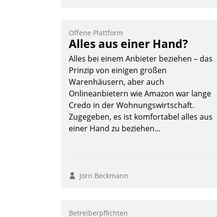
optimierte und automatisierte Prozesse.
Doch man darf nicht zu viel erwarten:
Allein mit der Einführung einer neuen
Offene Plattform
Alles aus einer Hand?
Software ist es nicht getan. Die
Digitalisierung erfordert von
Alles bei einem Anbieter beziehen – das
Unternehmen die Bereitschaft, sich zu
Prinzip von einigen großen
überprüfen, zu hinterfragen und zu
Warenhäusern, aber auch
verändern.
Onlineanbietern wie Amazon war lange
Credo in der Wohnungswirtschaft.
Zugegeben, es ist komfortabel alles aus
einer Hand zu beziehen...
Jörn Beckmann
Betreiberpflichten