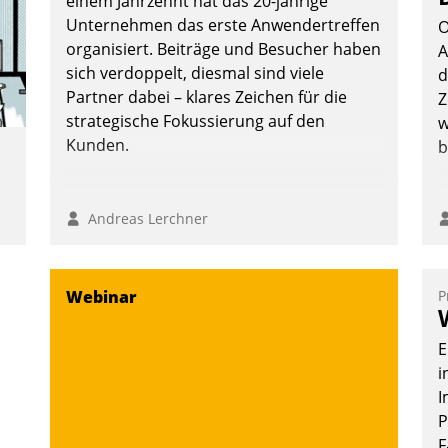
einem Jahrzehnt hat das 20-jährige
Unternehmen das erste Anwendertreffen
O
organisiert. Beiträge und Besucher haben
A
sich verdoppelt, diesmal sind viele
d
Partner dabei – klares Zeichen für die
Z
strategische Fokussierung auf den
w
Kunden.
b
Andreas Lerchner
Webinar
P
t
E
i
-
I
P
F