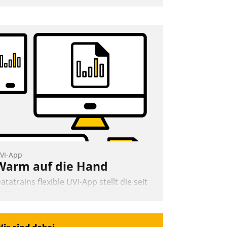
nwendertreffen am 27. April 2022
rhielten die Teilnehmerinnen und
eilnehmer kurzweilige Einblicke in
nnovative Cloud-Strategien und -
ösungen mit hohem Zukunftspotenzial.
Andreas Lerchner
VI-App
Warm auf die Hand
atatrains flexible UVI-App stellt die seit
022 verpflichtende unterjährige
erbrauchsinformation schnell,
uverlässig und leicht bekömmlich bereit: