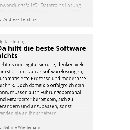
nwendungsfall für Datatrains Lösung
PI-Hub mit Schnittstellen zu den ERP-
ystemen der Unternehmen.
Andreas Lerchner
igitalisierung
Da hilft die beste Software
nichts
eht es um Digitalisierung, denken viele
uerst an innovative Softwarelösungen,
utomatisierte Prozesse und modernste
echnik. Doch damit sie erfolgreich sein
ann, müssen auch Führungspersonal
nd Mitarbeiter bereit sein, sich zu
erändern und anzupassen, sonst
erden sie an ihr scheitern.
Sabine Wiedemann