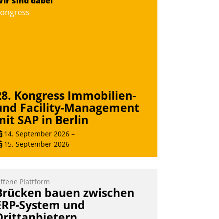
ir sind dabei
ie monatlichen Mitteilungen zum
ongress
eizungs- und Wasserverbrauch gehen
utomatisiert, vollständig und auf
unsch über mehrere zuvor festgelegte
ommunikationswege bei den
mpfängern ein.
Nadja Hußmann
28. Kongress Immobilien-
und Facility-Management
mit SAP in Berlin
14. September 2026
–
15. September 2026
ffene Plattform
Brücken bauen zwischen
ERP-System und
Drittanbietern