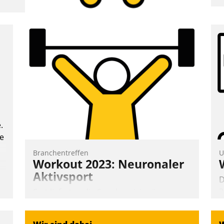
A
e
T
i
L
.
te
Branchentreffen
U
Workout 2023: Neuronaler
Aktivsport
D
2
Erst lieferten die Speaker visionäre
V
Impulse, dann wurden die Gäste selbst
z
aktiv und sammelten methodisch