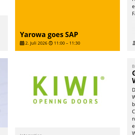
e
F
Yarowa goes SAP
2. Juli 2026
11:00
–
11:30
B
D
W
b
.
C
n
e
W