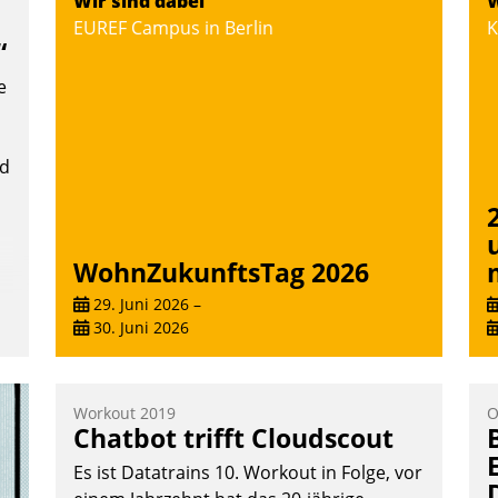
Wir sind dabei
W
D
Vernetzungsideen fürs Quartier.
EUREF Campus in Berlin
K
H
Dazwischen zeigte Datatrain, was es
“
a
Neues zu bieten hat.
e
W
K
E
nd
Nadja Hußmann
WohnZukunftsTag 2026
29. Juni 2026
–
30. Juni 2026
Workout 2019
O
Chatbot trifft Cloudscout
Es ist Datatrains 10. Workout in Folge, vor