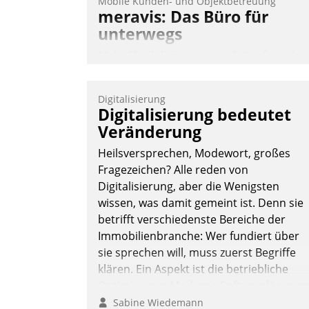
Mobile Kunden- und Objektbetreuung
meravis: Das Büro für
unterwegs
Mehr Flexibilität, weniger Zeitaufwand
und eine einfache Bedienung - das
verspricht das aktuelle Cockpit für mobil
Digitalisierung
Mitarbeiter von Datatrain. Die meravis
Digitalisierung bedeutet
Wohnungsbau- und Immobilien GmbH
Veränderung
hat sich dabei für den Betrieb der Lösun
Heilsversprechen, Modewort, großes
über die SAP Cloud Platform entschiede
Fragezeichen? Alle reden von
- als erstes Unternehmen am
Digitalisierung, aber die Wenigsten
Wohnungsmarkt.
wissen, was damit gemeint ist. Denn sie
Andreas Lerchner
betrifft verschiedenste Bereiche der
Immobilienbranche: Wer fundiert über
sie sprechen will, muss zuerst Begriffe
klären. Ein Aspekt ist die betriebliche
Optimierung: Moderne Softwarelösunge
ermöglichen große Einsparungen durch
Sabine Wiedemann