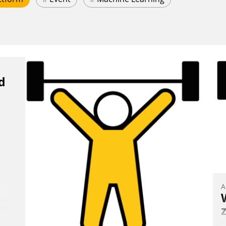
d
A
B