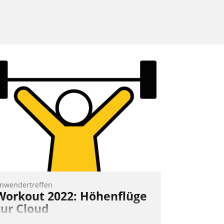
nwendertreffen
Workout 2022: Höhenflüge
zur Cloud
eim virtuellen Datatrain-