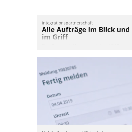
Nadja Hußmann
Integrationspartnerschaft
Alle Aufträge im Blick und
im Griff
Das Proptech Yarowa setzt auf SAP-
Schnittstellenkompetenz: Datatrain
integriert Yarowas Portal zur Vergabe
und Verwaltung von Aufträgen der
operativen Instandhaltung in die SAP-
Systemlandschaft deutscher
Wohnungsunternehmen – und
beschleunigt damit den Weg vom
Mieteranliegen zum Dienstleisterauftrag
Nadja Hußmann