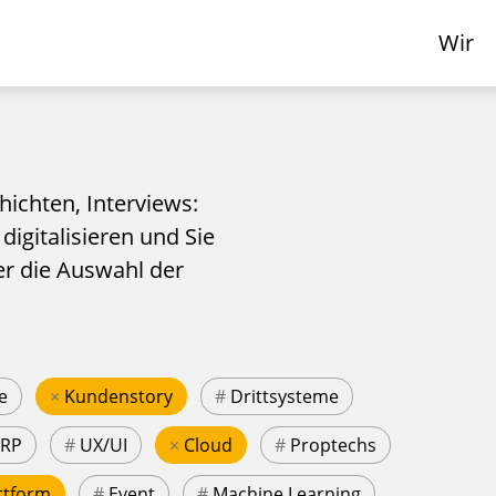
Wir
hichten, Interviews:
 digitalisieren und Sie
er die Auswahl der
e
×
Kundenstory
#
Drittsysteme
ERP
#
UX/UI
×
Cloud
#
Proptechs
ttform
#
Event
#
Machine Learning